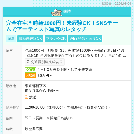
掲載日：2026.08.08
未読
完全在宅＊時給1900円！未経験OK！SNSチー
ムでアーティスト写真のレタッチ
派遣
職種未経験OK
ブランクOK
WEB登録・面接OK
時給1900円 月収例 31万円 時給1900円×実働8h×週5日×4週
給与
+残業5h ※月収例を保証するものではありません。※給与即受
取りサービス利用可（利用条件有）
交通費別途支給あり
1ヶ月3万円を上限として実費支給
交通費
30万円～
月収例
東京都新宿区
勤務地
市ケ谷駅から徒歩3分
放送
11:00-20:00（休憩60分）実働8時間（残業少なめ！）
勤務時間
即日～長期 ※開始日相談OK
期間
履歴書不要
特徴