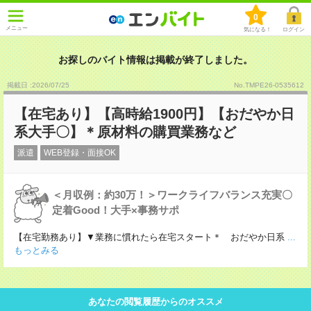
0
メニュー
気になる！
ログイン
お探しのバイト情報は掲載が終了しました。
掲載日 :2026
/
07
/
25
No.TMPE26-0535612
【在宅あり】【高時給1900円】【おだやか日
系大手〇】＊原材料の購買業務など
派遣
WEB登録・面接OK
＜月収例：約30万！＞ワークライフバランス充実〇
定着Good！大手×事務サポ
【在宅勤務あり】▼業務に慣れたら在宅スタート＊ おだやか日系
...
もっとみる
あなたの閲覧履歴からのオススメ