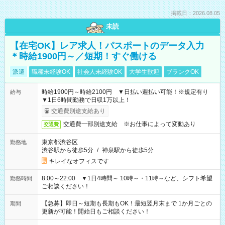
掲載日：2026.08.05
未読
【在宅OK】レア求人！パスポートのデータ入力
＊時給1900円～／短期！すぐ働ける
派遣
職種未経験OK
社会人未経験OK
大学生歓迎
ブランクOK
時給1900円～時給2100円 ▼日払い週払い可能！※規定有り
給与
▼1日6時間勤務で日収1万以上！
交通費別途支給あり
交通費一部別途支給 ※お仕事によって変動あり
交通費
東京都渋谷区
勤務地
渋谷駅から徒歩5分
/
神泉駅から徒歩5分
キレイなオフィスです
8:00～22:00 ▼1日4時間～ 10時～・11時～など、シフト希望
勤務時間
ご相談ください！
【急募】即日～短期も長期もOK！最短翌月末まで 1か月ごとの
期間
更新が可能！開始日もご相談ください！