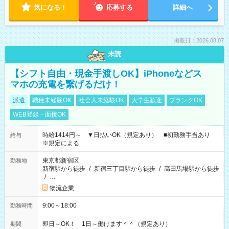
気になる！
応募する
詳細へ
掲載日：2026.08.07
未読
【シフト自由・現金手渡しOK】iPhoneなどス
マホの充電を繋げるだけ！
派遣
職種未経験OK
社会人未経験OK
大学生歓迎
ブランクOK
WEB登録・面接OK
時給1414円～ ▼日払いOK（規定あり） ■初勤務手当あり
給与
※規定による
東京都新宿区
勤務地
新宿駅から徒歩
/
新宿三丁目駅から徒歩
/
高田馬場駅から徒歩
/
…
物流企業
9:00～18:00
勤務時間
即日～OK！ 1日～働けます＾＾（規定あり）
期間