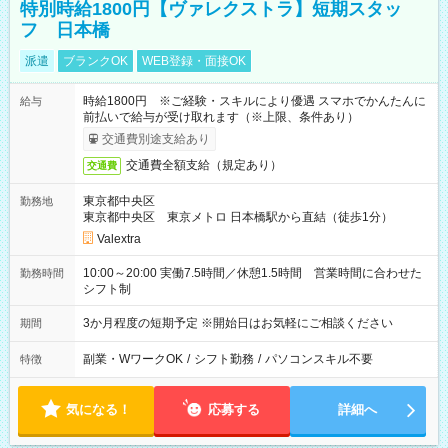
特別時給1800円【ヴァレクストラ】短期スタッ
フ 日本橋
派遣
ブランクOK
WEB登録・面接OK
時給1800円 ※ご経験・スキルにより優遇 スマホでかんたんに
給与
前払いで給与が受け取れます（※上限、条件あり）
交通費別途支給あり
交通費全額支給（規定あり）
交通費
東京都中央区
勤務地
東京都中央区 東京メトロ 日本橋駅から直結（徒歩1分）
Valextra
10:00～20:00 実働7.5時間／休憩1.5時間 営業時間に合わせた
勤務時間
シフト制
3か月程度の短期予定 ※開始日はお気軽にご相談ください
期間
副業・WワークOK
/
シフト勤務
/
パソコンスキル不要
特徴
気になる！
応募する
詳細へ