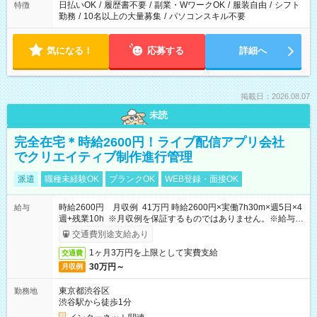
日払いOK
/
履歴書不要
/
副業・WワークOK
/
服装自由
/
シフト
特徴
勤務
/
10名以上の大量募集
/
パソコンスキル不要
気になる！
応募する
詳細へ
掲載日：2026.08.07
未読
完全在宅＊時給2600円！ライブ配信アプリ会社
でクリエイティブ制作進行管理
派遣
職種未経験OK
ブランクOK
WEB登録・面接OK
時給2600円 月収例 41万円 時給2600円×実働7h30m×週5日×4
給与
週+残業10h ※月収例を保証するものではありません。※給与即
受取りサービス利用可（利用条件有）
交通費別途支給あり
1ヶ月3万円を上限として実費支給
交通費
30万円～
月収例
東京都渋谷区
勤務地
渋谷駅から徒歩1分