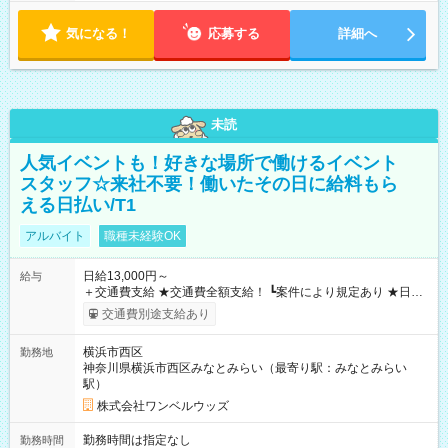
気になる！
応募する
詳細へ
未読
人気イベントも！好きな場所で働けるイベント
スタッフ☆来社不要！働いたその日に給料もら
える日払い/T1
アルバイト
職種未経験OK
日給13,000円～
給与
＋交通費支給 ★交通費全額支給！ ┗案件により規定あり ★日払
いOK！（規定あり） ┗働いたその日に現金GET♪ お仕事後はコ
交通費別途支給あり
ンビニATMから 日払い分を引き落とせます！ 【試用期間】試
用期間なし
横浜市西区
勤務地
神奈川県横浜市西区みなとみらい（最寄り駅：みなとみらい
駅）
株式会社ワンベルウッズ
勤務時間は指定なし
勤務時間