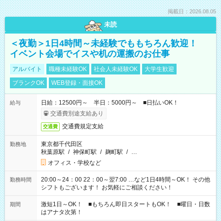
掲載日：2026.08.05
未読
＜夜勤＞1日4時間～未経験でももちろん歓迎！
イベント会場でイスや机の運搬のお仕事
アルバイト
職種未経験OK
社会人未経験OK
大学生歓迎
ブランクOK
WEB登録・面接OK
日給：12500円～ 半日：5000円～ ■日払いOK！
給与
交通費別途支給あり
交通費規定支給
交通費
東京都千代田区
勤務地
秋葉原駅
/
神保町駅
/
麹町駅
/
…
オフィス・学校など
20:00～24：00 22：00～翌7:00 …など1日4時間～OK！ その他
勤務時間
シフトもございます！ お気軽にご相談ください！
激短1日～OK！ ■もちろん即日スタートもOK！ ■曜日・日数
期間
はアナタ次第！