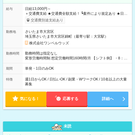
日給13,000円～
給与
＋交通費支給 ★交通費全額支給！ ┗案件により規定あり ★日払
いOK！（規定あり） ┗働いたその日に現金GET♪ お仕事後はコ
交通費別途支給あり
ンビニATMから 日払い分を引き落とせます！ 【試用期間】試
用期間なし
さいたま市大宮区
勤務地
埼玉県さいたま市大宮区錦町（最寄り駅：大宮駅）
株式会社ワンベルウッズ
勤務時間は指定なし
勤務時間
変形労働時間制 想定労働時間160時間/月 【シフト例】 ・8：00
～21：00
単発・1日のみOK
期間
週1日からOK / 日払いOK / 副業・WワークOK / 10名以上の大量
特徴
募集
気になる！
応募する
詳細へ
未読