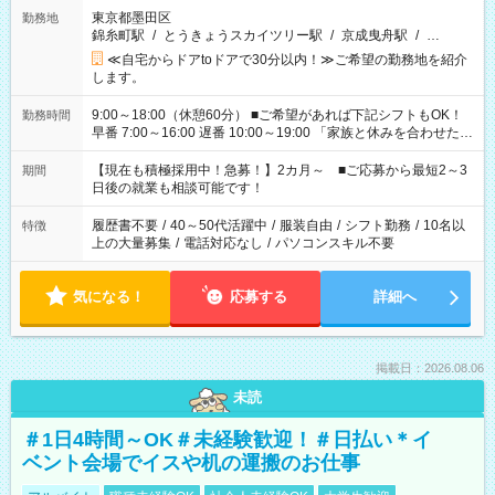
東京都墨田区
勤務地
錦糸町駅
/
とうきょうスカイツリー駅
/
京成曳舟駅
/
…
≪自宅からドアtoドアで30分以内！≫ご希望の勤務地を紹介
します。
9:00～18:00（休憩60分） ■ご希望があれば下記シフトもOK！
勤務時間
早番 7:00～16:00 遅番 10:00～19:00 「家族と休みを合わせた
い」 「余裕を持って夕飯の準備がしたい」 「できれば残業はし
たくない」 など、ご希望を教えてくださいね。 ※Wワーク希望
【現在も積極採用中！急募！】2カ月～ ■ご応募から最短2～3
期間
の方へ 今ご覧のお仕事で希望する勤務時間と、もう1つのお仕事
日後の就業も相談可能です！
の勤務時間。 合計で週40時間を超える場合は応募できません。
履歴書不要
/
40～50代活躍中
/
服装自由
/
シフト勤務
/
10名以
特徴
上の大量募集
/
電話対応なし
/
パソコンスキル不要
気になる！
応募する
詳細へ
掲載日：2026.08.06
未読
＃1日4時間～OK＃未経験歓迎！＃日払い＊イ
ベント会場でイスや机の運搬のお仕事