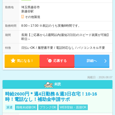
埼玉県越谷市
勤務地
新越谷駅
その他製造
8:00～17:00 ※表記のうち実働8時間です。
勤務時間
長期【ご応募から1週間以内(最短2日目)のスピード就業が可能】
期間
即日～
日払いOK
/
履歴書不要
/
電話対応なし
/
パソコンスキル不要
特徴
気になる！
応募する
詳細へ
掲載日：2026.08.07
未読
時給2600円＊週4日勤務＆週3日在宅！10-16
時！電話なし！補助金申請サポ
派遣
職種未経験OK
ブランクOK
WEB登録・面接OK