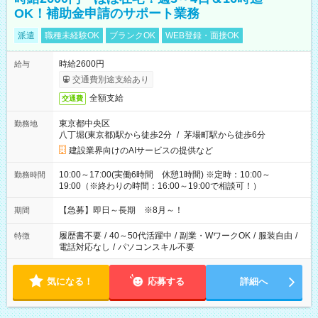
OK！補助金申請のサポート業務
派遣
職種未経験OK
ブランクOK
WEB登録・面接OK
時給2600円
給与
交通費別途支給あり
全額支給
交通費
東京都中央区
勤務地
八丁堀(東京都)駅から徒歩2分
/
茅場町駅から徒歩6分
建設業界向けのAIサービスの提供など
10:00～17:00(実働6時間 休憩1時間) ※定時：10:00～
勤務時間
19:00（※終わりの時間：16:00～19:00で相談可！）
【急募】即日～長期 ※8月～！
期間
履歴書不要
/
40～50代活躍中
/
副業・WワークOK
/
服装自由
/
特徴
電話対応なし
/
パソコンスキル不要
気になる！
応募する
詳細へ