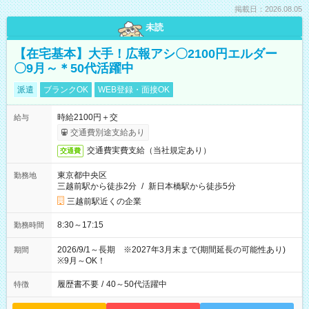
掲載日：2026.08.05
未読
【在宅基本】大手！広報アシ〇2100円エルダー
〇9月～＊50代活躍中
派遣
ブランクOK
WEB登録・面接OK
時給2100円＋交
給与
交通費別途支給あり
交通費実費支給（当社規定あり）
交通費
東京都中央区
勤務地
三越前駅から徒歩2分
/
新日本橋駅から徒歩5分
三越前駅近くの企業
8:30～17:15
勤務時間
2026/9/1～長期 ※2027年3月末まで(期間延長の可能性あり)
期間
※9月～OK！
履歴書不要
/
40～50代活躍中
特徴