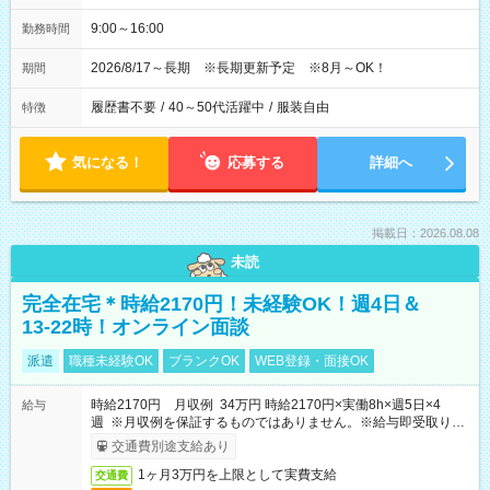
9:00～16:00
勤務時間
2026/8/17～長期 ※長期更新予定 ※8月～OK！
期間
履歴書不要
/
40～50代活躍中
/
服装自由
特徴
気になる！
応募する
詳細へ
掲載日：2026.08.08
未読
完全在宅＊時給2170円！未経験OK！週4日＆
13-22時！オンライン面談
派遣
職種未経験OK
ブランクOK
WEB登録・面接OK
時給2170円 月収例 34万円 時給2170円×実働8h×週5日×4
給与
週 ※月収例を保証するものではありません。※給与即受取りサ
ービス利用可（利用条件有）
交通費別途支給あり
1ヶ月3万円を上限として実費支給
交通費