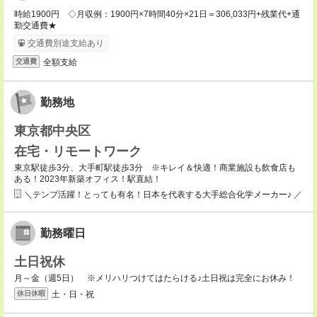
時給1900円 ◇月収例：1900円×7時間40分×21日＝306,033円+残業代+通
勤交通費★
交通費別途支給あり
全額支給
交通費
勤務地
東京都中央区
在宅・リモートワーク
東京駅徒歩3分、大手町駅徒歩3分 ※キレイ＆快適！商業施設も飲食店も
ある！2023年新築オフィス！駅直結！
＼テンプ活躍！とっても有名！日本を代表する大手総合化学メーカー♪ ／
勤務曜日
土日祝休
月～金（週5日） ※メリハリつけてはたらける♪土日祝は完全にお休み！
土・日・祝
休日休暇