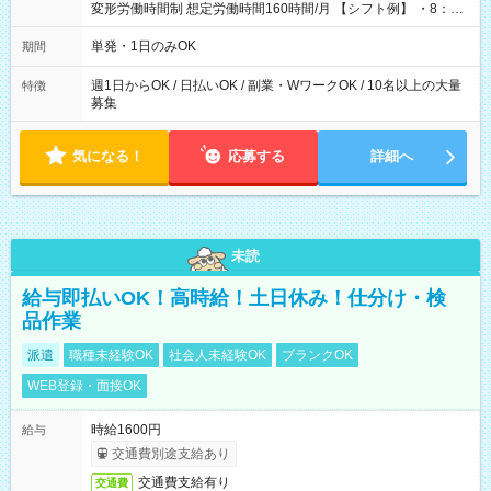
変形労働時間制 想定労働時間160時間/月 【シフト例】 ・8：00
～21：00
単発・1日のみOK
期間
週1日からOK / 日払いOK / 副業・WワークOK / 10名以上の大量
特徴
募集
気になる！
応募する
詳細へ
未読
給与即払いOK！高時給！土日休み！仕分け・検
品作業
派遣
職種未経験OK
社会人未経験OK
ブランクOK
WEB登録・面接OK
時給1600円
給与
交通費別途支給あり
交通費支給有り
交通費