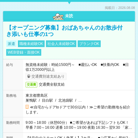
掲載日：2026.08.08
未読
【オープニング募集】おばあちゃんのお散歩付
き添いも仕事の1つ
派遣
職種未経験OK
社会人未経験OK
ブランクOK
WEB登録・面接OK
無資格未経験：時給1500円～ ■週払いOK ■扶養内OK ■日
給与
収1万2000円以上
交通費別途支給あり
交通費全額支給
交通費
東京都豊島区
勤務地
巣鴨駅
/
目白駅
/
北池袋駅
/
…
≪自宅からドアtoドアで30分以内！≫ご希望の勤務地を紹介
します。
9:00～18:00（休憩60分） ■ご希望があれば下記シフトもOK！
勤務時間
早番 7:00～16:00 遅番 10:00～19:00 夜勤 16:30～翌9:30 「家族
と休みを合わせたい」 「余裕を持って夕飯の準備がしたい」
「できれば残業はしたくない」 など、ご希望を教えてください