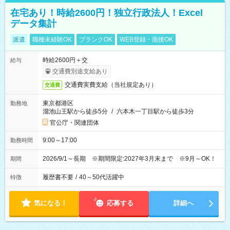
在宅あり！時給2600円！独立行政法人！Excel
データ集計
派遣
職種未経験OK
ブランクOK
WEB登録・面接OK
時給2600円＋交
給与
交通費別途支給あり
交通費実費支給（当社規定あり）
交通費
東京都港区
勤務地
溜池山王駅から徒歩5分
/
六本木一丁目駅から徒歩3分
官公庁・関連団体
9:00～17:00
勤務時間
2026/9/1～長期 ※期間限定:2027年3月末まで ※9月～OK！
期間
履歴書不要
/
40～50代活躍中
特徴
気になる！
応募する
詳細へ