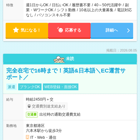
週1日からOK
/
日払いOK
/
履歴書不要
/
40～50代活躍中
/
副
特徴
業・WワークOK
/
シフト勤務
/
10名以上の大量募集
/
電話対応
なし
/
パソコンスキル不要
気になる！
応募する
詳細へ
掲載日：2026.08.05
未読
完全在宅で16時まで！英語&日本語＼EC運営サ
ポート／
派遣
ブランクOK
WEB登録・面接OK
時給2450円＋交
給与
交通費別途支給あり
出社時の通勤交通費支給
交通費
東京都港区
勤務地
六本木駅から徒歩3分
IT・Web・通信