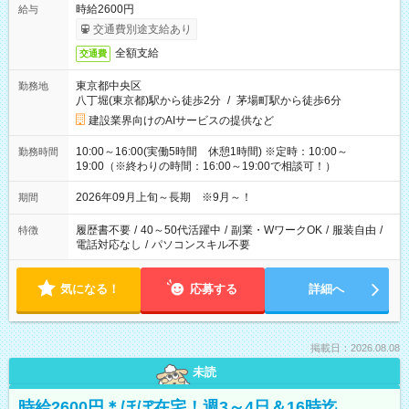
時給2600円
給与
交通費別途支給あり
全額支給
交通費
東京都中央区
勤務地
八丁堀(東京都)駅から徒歩2分
/
茅場町駅から徒歩6分
建設業界向けのAIサービスの提供など
10:00～16:00(実働5時間 休憩1時間) ※定時：10:00～
勤務時間
19:00（※終わりの時間：16:00～19:00で相談可！）
2026年09月上旬～長期 ※9月～！
期間
履歴書不要
/
40～50代活躍中
/
副業・WワークOK
/
服装自由
/
特徴
電話対応なし
/
パソコンスキル不要
気になる！
応募する
詳細へ
掲載日：2026.08.08
未読
時給2600円＊ほぼ在宅！週3～4日＆16時迄