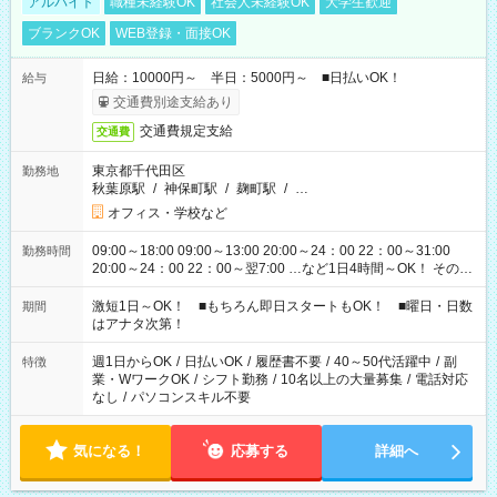
アルバイト
職種未経験OK
社会人未経験OK
大学生歓迎
ブランクOK
WEB登録・面接OK
日給：10000円～ 半日：5000円～ ■日払いOK！
給与
交通費別途支給あり
交通費規定支給
交通費
東京都千代田区
勤務地
秋葉原駅
/
神保町駅
/
麹町駅
/
…
オフィス・学校など
09:00～18:00 09:00～13:00 20:00～24：00 22：00～31:00
勤務時間
20:00～24：00 22：00～翌7:00 …など1日4時間～OK！ その他
シフトもございます！ お気軽にご相談ください！
激短1日～OK！ ■もちろん即日スタートもOK！ ■曜日・日数
期間
はアナタ次第！
週1日からOK
/
日払いOK
/
履歴書不要
/
40～50代活躍中
/
副
特徴
業・WワークOK
/
シフト勤務
/
10名以上の大量募集
/
電話対応
なし
/
パソコンスキル不要
気になる！
応募する
詳細へ