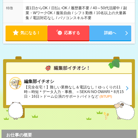
週1日からOK
/
日払いOK
/
履歴書不要
/
40～50代活躍中
/
副
特徴
業・WワークOK
/
服装自由
/
シフト勤務
/
10名以上の大量募
集
/
電話対応なし
/
パソコンスキル不要
気になる！
応募する
詳細へ
編集部イチオシ
【完全在宅！】難しい業務なし＆電話なし！ゆっくりの11
時～時短＊データ入力・事務、＜SEKAI NO OWARI＊8月15
日・16日＞ドーム公演のサポートバイトなど
(8/7UP!)
お仕事の概要