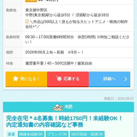
東京都中野区
勤務地
中野(東京都)駅から徒歩5分
/
沼袋駅から徒歩16分
＼作品は500以上！誰もが知る大ヒットアニメ・映画の制作
会社+*／
09:30～17:00(実働6時間30分 休憩1時間) ※時短ご相談くださ
勤務時間
い！
2026年09月上旬～長期 ※9月～！
期間
履歴書不要
/
40～50代活躍中
/
服装自由
特徴
気になる！
応募する
詳細へ
掲載日：2026.08.07
未読
完全在宅＊4名募集！時給1750円！未経験OK！
内定通知書の内容確認など事務
派遣
職種未経験OK
ブランクOK
WEB登録・面接OK