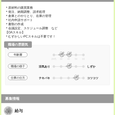
＊原材料の購買業務
＊発注、納期調整、請求処理
＊倉庫とのやりとり、在庫の管理
＊社内申請サポート
＊書類の作成
＊会議設定、スケジュール調整 など
【OAスキル】
＊むずかしいPCスキルは不要です！
職場の雰囲気
年齢層
20代
30
40
50
60
職場の様子
活気あり
しずか
仕事の仕方
テキパキ
コツコツ
募集情報
給与