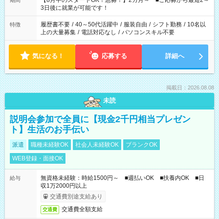
【8月中のスタートOK！急募！】2カ月～ ■ご応募から最短2～
期間
ね。 ※Wワーク希望の方へ 今ご覧のお仕事で希望する勤務時間
3日後に就業が可能です！
と、もう1つのお仕事の勤務時間。 合計で週40時間を超える場
合は応募できません。
履歴書不要
/
40～50代活躍中
/
服装自由
/
シフト勤務
/
10名以
特徴
上の大量募集
/
電話対応なし
/
パソコンスキル不要
気になる！
応募する
詳細へ
掲載日：2026.08.08
未読
説明会参加で全員に【現金2千円相当プレゼン
ト】生活のお手伝い
派遣
職種未経験OK
社会人未経験OK
ブランクOK
WEB登録・面接OK
無資格未経験：時給1500円～ ■週払いOK ■扶養内OK ■日
給与
収1万2000円以上
交通費別途支給あり
交通費全額支給
交通費