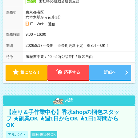
出社時の通勤交通費支給
交通費
東京都港区
勤務地
六本木駅から徒歩3分
IT・Web・通信
9:00～16:00
勤務時間
2026/8/17～長期 ※長期更新予定 ※8月～OK！
期間
履歴書不要
/
40～50代活躍中
/
服装自由
特徴
気になる！
応募する
詳細へ
未読
【座り＆手作業中心】香水shopの梱包スタッ
フ ★副業OK ★週1日からOK ★1日1時間から
OK
アルバイト
職種未経験OK