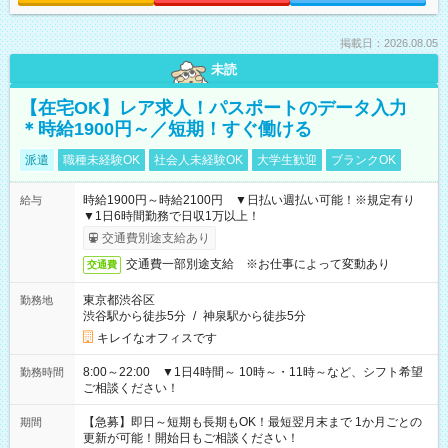
掲載日：2026.08.05
未読
【在宅OK】レア求人！パスポートのデータ入力
＊時給1900円～／短期！すぐ働ける
派遣
職種未経験OK
社会人未経験OK
大学生歓迎
ブランクOK
時給1900円～時給2100円 ▼日払い週払い可能！※規定有り
給与
▼1日6時間勤務で日収1万以上！
交通費別途支給あり
交通費一部別途支給 ※お仕事によって変動あり
交通費
東京都渋谷区
勤務地
渋谷駅から徒歩5分
/
神泉駅から徒歩5分
キレイなオフィスです
8:00～22:00 ▼1日4時間～ 10時～・11時～など、シフト希望
勤務時間
ご相談ください！
【急募】即日～短期も長期もOK！最短翌月末まで 1か月ごとの
期間
更新が可能！開始日もご相談ください！