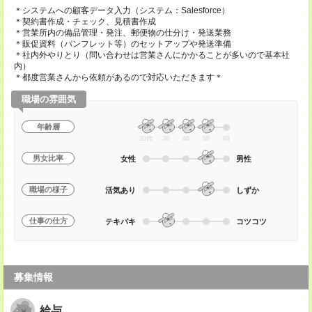
＊システムへの顧客データ入力（システム：Salesforce）
＊契約書作成・チェック、見積書作成
＊営業所内の備品管理・発注、郵便物の仕分け・発送業務
＊販促資料（パンフレット等）のセットアップや発送準備
＊社内外やりとり（問い合わせは営業さんにかかることが多いので基本社
内）
＊都度営業さんから依頼があるので対応いただきます＊
職場の雰囲気
年齢層
20代
30
40
50
60
男女比率
女性
男性
職場の様子
活気あり
しずか
仕事の仕方
テキパキ
コツコツ
募集情報
給与