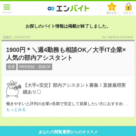
0
メニュー
気になる！
ログイン
お探しのバイト情報は掲載が終了しました。
掲載日 :2026
/
07
/
25
No.TMPE26-0535440
1900円＊＼週4勤務も相談OK／大手IT企業×
人気の部内アシスタント
派遣
WEB登録・面接OK
【大手×安定】部内アシスタント募集！直接雇用実
績あり〇
働きやすいと評判の企業○長期で安定して就業したい方におすすめ
...
もっとみる
あなたの閲覧履歴からのオススメ