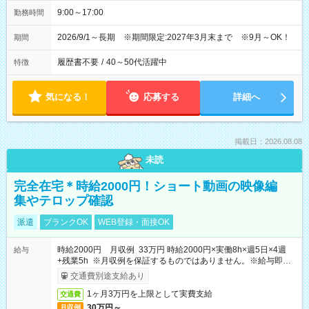
9:00～17:00
勤務時間
2026/9/1～長期 ※期間限定:2027年3月末まで ※9月～OK！
期間
履歴書不要
/
40～50代活躍中
特徴
気になる！
応募する
詳細へ
掲載日：2026.08.08
未読
完全在宅＊時給2000円！ショート動画の映像編
集やテロップ確認
派遣
ブランクOK
WEB登録・面接OK
時給2000円 月収例 33万円 時給2000円×実働8h×週5日×4週
給与
+残業5h ※月収例を保証するものではありません。※給与即受
取りサービス利用可（利用条件有）
交通費別途支給あり
1ヶ月3万円を上限として実費支給
交通費
30万円～
月収例