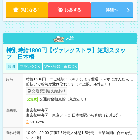
気になる！
応募する
詳細へ
未読
特別時給1800円【ヴァレクストラ】短期スタッ
フ 日本橋
派遣
ブランクOK
WEB登録・面接OK
時給1800円 ※ご経験・スキルにより優遇 スマホでかんたんに
給与
前払いで給与が受け取れます（※上限、条件あり）
交通費別途支給あり
交通費全額支給（規定あり）
交通費
東京都中央区
勤務地
東京都中央区 東京メトロ 日本橋駅から直結（徒歩1分）
Valextra
10:00～20:00 実働7.5時間／休憩1.5時間 営業時間に合わせた
勤務時間
シフト制