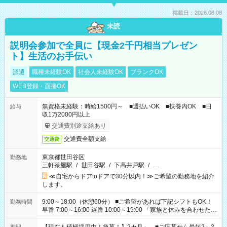
掲載日：2026.08.08
未読
説明会参加で全員に【現金2千円相当プレゼン
ト】生活のお手伝い
派遣
職種未経験OK
社会人未経験OK
ブランクOK
WEB登録・面接OK
無資格未経験：時給1500円～ ■週払いOK ■扶養内OK ■日
給与
収1万2000円以上
交通費別途支給あり
交通費全額支給
交通費
東京都世田谷区
勤務地
三軒茶屋駅
/
世田谷駅
/
下高井戸駅
/
…
≪自宅からドアtoドアで30分以内！≫ご希望の勤務地を紹介
します。
9:00～18:00（休憩60分） ■ご希望があれば下記シフトもOK！
勤務時間
早番 7:00～16:00 遅番 10:00～19:00 「家族と休みを合わせた
い」 「余裕を持って夕飯の準備がしたい」 「できれば残業はし
たくない」 など、ご希望を教えてくださいね。 ※Wワーク希望