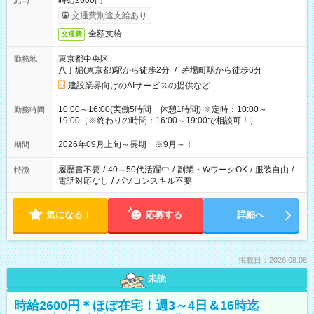
時給2600円
給与
交通費別途支給あり
全額支給
交通費
東京都中央区
勤務地
八丁堀(東京都)駅から徒歩2分
/
茅場町駅から徒歩6分
建設業界向けのAIサービスの提供など
10:00～16:00(実働5時間 休憩1時間) ※定時：10:00～
勤務時間
19:00（※終わりの時間：16:00～19:00で相談可！）
2026年09月上旬～長期 ※9月～！
期間
履歴書不要
/
40～50代活躍中
/
副業・WワークOK
/
服装自由
/
特徴
電話対応なし
/
パソコンスキル不要
気になる！
応募する
詳細へ
掲載日：2026.08.08
未読
時給2600円＊ほぼ在宅！週3～4日＆16時迄