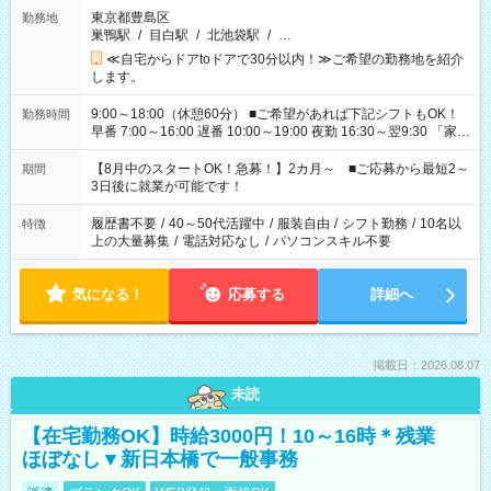
東京都豊島区
勤務地
巣鴨駅
/
目白駅
/
北池袋駅
/
…
≪自宅からドアtoドアで30分以内！≫ご希望の勤務地を紹介
します。
9:00～18:00（休憩60分） ■ご希望があれば下記シフトもOK！
勤務時間
早番 7:00～16:00 遅番 10:00～19:00 夜勤 16:30～翌9:30 「家族
と休みを合わせたい」 「余裕を持って夕飯の準備がしたい」
「できれば残業はしたくない」 など、ご希望を教えてください
【8月中のスタートOK！急募！】2カ月～ ■ご応募から最短2～
期間
ね。 ※Wワーク希望の方へ 今ご覧のお仕事で希望する勤務時間
3日後に就業が可能です！
と、もう1つのお仕事の勤務時間。 合計で週40時間を超える場
合は応募できません。
履歴書不要
/
40～50代活躍中
/
服装自由
/
シフト勤務
/
10名以
特徴
上の大量募集
/
電話対応なし
/
パソコンスキル不要
気になる！
応募する
詳細へ
掲載日：2026.08.07
未読
【在宅勤務OK】時給3000円！10～16時＊残業
ほぼなし▼新日本橋で一般事務