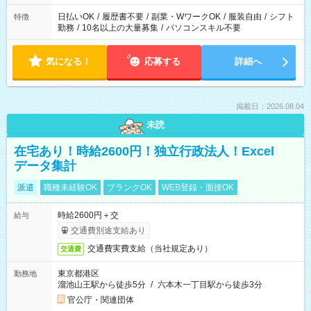
日払いOK
/
履歴書不要
/
副業・WワークOK
/
服装自由
/
シフト
特徴
勤務
/
10名以上の大量募集
/
パソコンスキル不要
気になる！
応募する
詳細へ
掲載日：2026.08.04
未読
在宅あり！時給2600円！独立行政法人！Excel
データ集計
派遣
職種未経験OK
ブランクOK
WEB登録・面接OK
時給2600円＋交
給与
交通費別途支給あり
交通費実費支給（当社規定あり）
交通費
東京都港区
勤務地
溜池山王駅から徒歩5分
/
六本木一丁目駅から徒歩3分
官公庁・関連団体