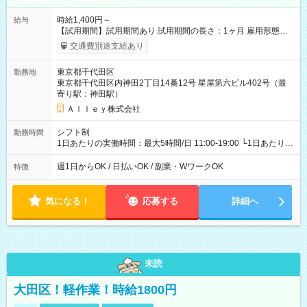
時給1,400円～
給与
【試用期間】試用期間あり 試用期間の長さ：1ヶ月 雇用形態、
給与は本採用時と同じです。
交通費別途支給あり
東京都千代田区
勤務地
東京都千代田区内神田2丁目14番12号 星屋第六ビル402号（最
寄り駅：神田駅）
Ａｌｌｅｙ株式会社
シフト制
勤務時間
1日あたりの実働時間：最大5時間/日 11:00-19:00 └1日あたりの
実働時間：1-5時間 └上記の時間帯内であれば、いつでも勤務可
能！ └平日・土曜日の中で、お好きな曜日でご勤務いただけま
週1日からOK / 日払いOK / 副業・WワークOK
特徴
す！ 【シフト例】 ・11:00～14:00 ・16:30～19:00 ・13:00～
18:00 などのように、自由な働き方が可能なお仕事です！
気になる！
応募する
詳細へ
未読
大田区！軽作業！時給1800円