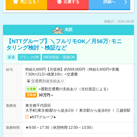
気になる！
応募する
詳細へ
掲載日：2026.08.08
未読
【NTTグループ】＼フルリモOK／月56万↑モニ
タリング検討・検証など
派遣
ブランクOK
WEB登録・面接OK
時給3,400円【月収例】約569,000円（時給3,400円×実働
給与
7.50h×21日+残業10h）+交通費
交通費別途支給あり
○通勤交通費の支給あり（当社規定による）
交通費
30万円～
月収例
東京都千代田区
勤務地
大手町(東京都)駅から徒歩2分
/
東京駅から徒歩8分
/
三越前駅
●NTTグループ●
★9:00～17:30（休憩時間 12:00～13:00）
勤務時間