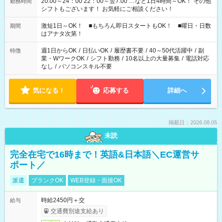
20:00～24：00 22：00～翌7:00 …など1日4時間～OK！ その他
勤務時間
シフトもございます！ お気軽にご相談ください！
激短1日～OK！ ■もちろん即日スタートもOK！ ■曜日・日数
期間
はアナタ次第！
週1日からOK
/
日払いOK
/
履歴書不要
/
40～50代活躍中
/
副
特徴
業・WワークOK
/
シフト勤務
/
10名以上の大量募集
/
電話対応
なし
/
パソコンスキル不要
気になる！
応募する
詳細へ
掲載日：2026.08.05
未読
完全在宅で16時まで！英語&日本語＼EC運営サ
ポート／
派遣
ブランクOK
WEB登録・面接OK
時給2450円＋交
給与
交通費別途支給あり