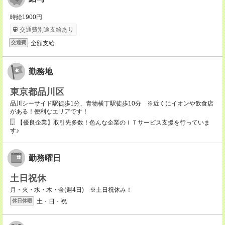
時給1900円
交通費別途支給あり
全額支給
交通費
勤務地
東京都品川区
品川シーサイド駅徒歩1分、青物横丁駅徒歩10分 ※近くにイオンや飲食店
がある！便利なエリアです！
【優良企業】取引先多数！色んな企業のＩＴサービス支援を行っていま
す♪
勤務曜日
土日祝休
月・火・水・木・金(週4日) ※土日祝休み！
土・日・祝
休日休暇