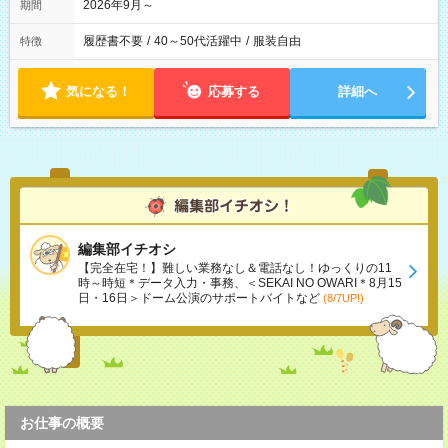
2026年9月～
期間
履歴書不要
/
40～50代活躍中
/
服装自由
特徴
気になる！
応募する
詳細へ
編集部イチオシ
【完全在宅！】難しい業務なし＆電話なし！ゆっくりの11
時～時短＊データ入力・事務、＜SEKAI NO OWARI＊8月15
日・16日＞ドーム公演のサポートバイトなど
(8/7UP!)
お仕事の概要