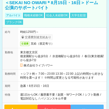
＜SEKAI NO OWARI＊8月15日・16日＞ドーム
公演のサポートバイト
アルバイト
職種未経験OK
社会人未経験OK
大学生歓迎
ブランクOK
時給1250円～
給与
交通費別途支給あり
支給（規定有り）
交通費
東京都文京区
勤務地
後楽園駅から徒歩5分
/
水道橋駅から徒歩5分
/
春日(東京都)駅
から徒歩7分
株式会社ライブパワー
＜シフト例＞ 7:00～23:00 13:30～22:00 上記の時間から好きな
勤務時間
時間を選べます！ ※時間は変更となる可能性があります
急募！8月15日・16日
期間
週1日からOK
/
履歴書不要
/
副業・WワークOK
/
シフト勤務
/
特徴
電話対応なし
/
パソコンスキル不要