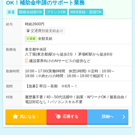
OK！補助金申請のサポート業務
派遣
職種未経験OK
ブランクOK
WEB登録・面接OK
時給2600円
給与
交通費別途支給あり
全額支給
交通費
東京都中央区
勤務地
八丁堀(東京都)駅から徒歩2分
/
茅場町駅から徒歩6分
建設業界向けのAIサービスの提供など
10:00～17:00(実働6時間 休憩1時間) ※定時：10:00～
勤務時間
19:00（※終わりの時間：16:00～19:00で相談可！）
【急募】即日～長期 ※8月～！
期間
履歴書不要
/
40～50代活躍中
/
副業・WワークOK
/
服装自由
/
特徴
電話対応なし
/
パソコンスキル不要
気になる！
応募する
詳細へ