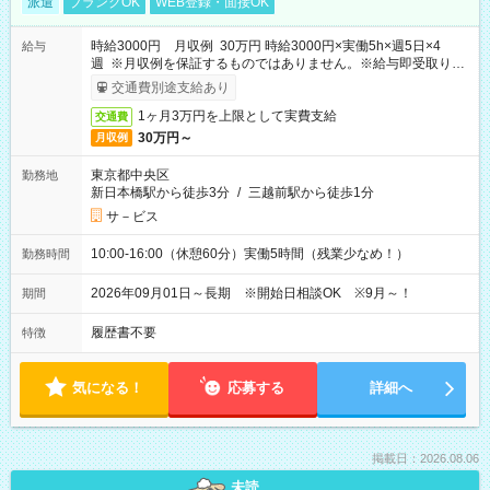
派遣
ブランクOK
WEB登録・面接OK
時給3000円 月収例 30万円 時給3000円×実働5h×週5日×4
給与
週 ※月収例を保証するものではありません。※給与即受取りサ
ービス利用可（利用条件有）
交通費別途支給あり
1ヶ月3万円を上限として実費支給
交通費
30万円～
月収例
東京都中央区
勤務地
新日本橋駅から徒歩3分
/
三越前駅から徒歩1分
サ－ビス
10:00-16:00（休憩60分）実働5時間（残業少なめ！）
勤務時間
2026年09月01日～長期 ※開始日相談OK ※9月～！
期間
履歴書不要
特徴
気になる！
応募する
詳細へ
掲載日：2026.08.06
未読