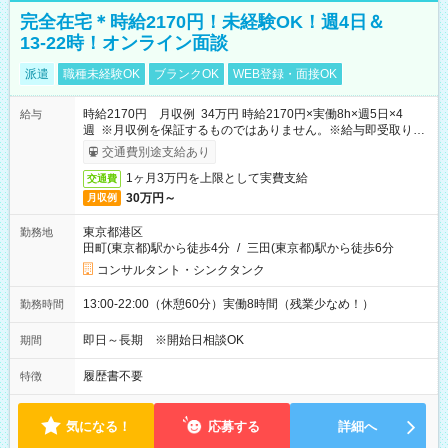
完全在宅＊時給2170円！未経験OK！週4日＆
13-22時！オンライン面談
派遣
職種未経験OK
ブランクOK
WEB登録・面接OK
時給2170円 月収例 34万円 時給2170円×実働8h×週5日×4
給与
週 ※月収例を保証するものではありません。※給与即受取りサ
ービス利用可（利用条件有）
交通費別途支給あり
1ヶ月3万円を上限として実費支給
交通費
30万円～
月収例
東京都港区
勤務地
田町(東京都)駅から徒歩4分
/
三田(東京都)駅から徒歩6分
コンサルタント・シンクタンク
13:00-22:00（休憩60分）実働8時間（残業少なめ！）
勤務時間
即日～長期 ※開始日相談OK
期間
履歴書不要
特徴
気になる！
応募する
詳細へ