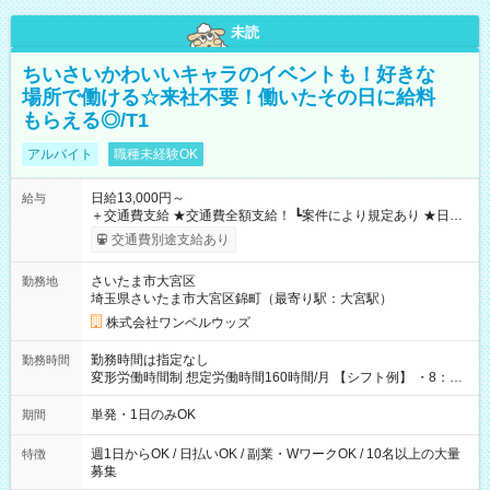
未読
ちいさいかわいいキャラのイベントも！好きな
場所で働ける☆来社不要！働いたその日に給料
もらえる◎/T1
アルバイト
職種未経験OK
日給13,000円～
給与
＋交通費支給 ★交通費全額支給！ ┗案件により規定あり ★日払
いOK！（規定あり） ┗働いたその日に現金GET♪ お仕事後はコ
交通費別途支給あり
ンビニATMから 日払い分を引き落とせます！ 【試用期間】試
用期間なし
さいたま市大宮区
勤務地
埼玉県さいたま市大宮区錦町（最寄り駅：大宮駅）
株式会社ワンベルウッズ
勤務時間は指定なし
勤務時間
変形労働時間制 想定労働時間160時間/月 【シフト例】 ・8：00
～21：00
単発・1日のみOK
期間
週1日からOK / 日払いOK / 副業・WワークOK / 10名以上の大量
特徴
募集