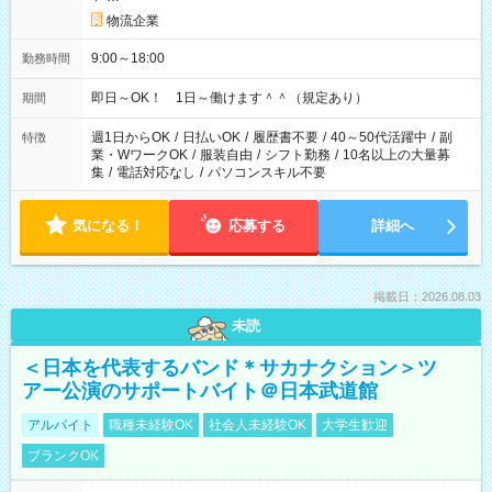
物流企業
9:00～18:00
勤務時間
即日～OK！ 1日～働けます＾＾（規定あり）
期間
週1日からOK
/
日払いOK
/
履歴書不要
/
40～50代活躍中
/
副
特徴
業・WワークOK
/
服装自由
/
シフト勤務
/
10名以上の大量募
集
/
電話対応なし
/
パソコンスキル不要
気になる！
応募する
詳細へ
掲載日：2026.08.03
未読
＜日本を代表するバンド＊サカナクション＞ツ
アー公演のサポートバイト＠日本武道館
アルバイト
職種未経験OK
社会人未経験OK
大学生歓迎
ブランクOK