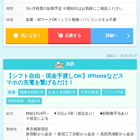
3か月程度の短期予定 ※開始日はお気軽にご相談ください
期間
副業・WワークOK
/
シフト勤務
/
パソコンスキル不要
特徴
気になる！
応募する
詳細へ
掲載日：2026.08.07
未読
【シフト自由・現金手渡しOK】iPhoneなどス
マホの充電を繋げるだけ！
派遣
職種未経験OK
社会人未経験OK
大学生歓迎
ブランクOK
WEB登録・面接OK
時給1414円～ ▼日払いOK（規定あり） ■初勤務手当あり
給与
※規定による
東京都新宿区
勤務地
新宿駅から徒歩
/
新宿三丁目駅から徒歩
/
高田馬場駅から徒歩
/
…