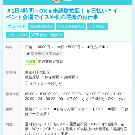
＃1日4時間～OK＃未経験歓迎！＃日払い＊イ
ベント会場でイスや机の運搬のお仕事
アルバイト
職種未経験OK
社会人未経験OK
大学生歓迎
ブランクOK
WEB登録・面接OK
日給：10000円～ 半日：5000円～ ■日払いOK！
給与
交通費別途支給あり
交通費規定支給
交通費
東京都千代田区
勤務地
秋葉原駅
/
神保町駅
/
麹町駅
/
…
オフィス・学校など
09:00～18:00 09:00～13:00 20:00～24：00 22：00～31:00
勤務時間
20:00～24：00 22：00～翌7:00 …など1日4時間～OK！ その他
シフトもございます！ お気軽にご相談ください！
激短1日～OK！ ■もちろん即日スタートもOK！ ■曜日・日数
期間
はアナタ次第！
週1日からOK
/
日払いOK
/
履歴書不要
/
40～50代活躍中
/
副
特徴
業・WワークOK
/
シフト勤務
/
10名以上の大量募集
/
電話対応
なし
/
パソコンスキル不要