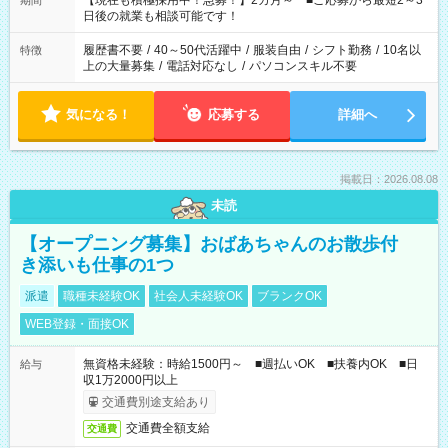
【現在も積極採用中！急募！】2カ月～ ■ご応募から最短2～3
期間
の方へ 今ご覧のお仕事で希望する勤務時間と、もう1つのお仕事
日後の就業も相談可能です！
の勤務時間。 合計で週40時間を超える場合は応募できません。
履歴書不要
/
40～50代活躍中
/
服装自由
/
シフト勤務
/
10名以
特徴
上の大量募集
/
電話対応なし
/
パソコンスキル不要
気になる！
応募する
詳細へ
掲載日：2026.08.08
未読
【オープニング募集】おばあちゃんのお散歩付
き添いも仕事の1つ
派遣
職種未経験OK
社会人未経験OK
ブランクOK
WEB登録・面接OK
無資格未経験：時給1500円～ ■週払いOK ■扶養内OK ■日
給与
収1万2000円以上
交通費別途支給あり
交通費全額支給
交通費