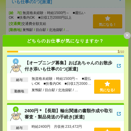
いも仕事の1つ[派遣]
[給 与]
無資格未経験：時給1500円～ ■週払い
OK ■扶養内OK ■日収1万2000円以上
[交通費]
交通費全額支給
気になる！
[勤務地]
巣鴨駅
/
目白駅
/
北池袋駅
/
…
×
どちらのお仕事が気になりますか？
2400円＊【長期】輸出関連の書類作成や取引審査・
製品発送の手続き[派遣]
1
/10
[給 与]
時給2400円 月収例 233,472円
【オープニング募集】おばあちゃんのお散歩
[交通費]
全額支給
付き添いも仕事の1つ[派遣]
[月収例]
20～25万円
気になる！
無資格未経験：時給1500円～ ■週払
[勤務地]
三鷹駅から徒歩9分
給与
いOK ■扶養内OK ■日収1万2000円
以上
巣鴨駅 / 目白駅 / 北池袋駅 / …
気になる!
勤務地
《完全在宅×時短日短OK》Wワーク可〇Web広告運
用サポート[派遣]
2400円＊【長期】輸出関連の書類作成や取引
[給 与]
時給2100～2200円＋交
審査・製品発送の手続き[派遣]
[交通費]
交通費支給(規定有り)
気になる！
[勤務地]
新宿御苑前駅から徒歩3分
/
新宿三丁目駅
時給2400円 月収例 233,472円
給与
から徒歩4分