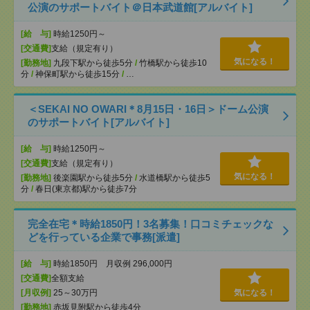
公演のサポートバイト＠日本武道館[アルバイト]
[給 与]
時給1250円～
[交通費]
支給（規定有り）
気になる！
[勤務地]
九段下駅から徒歩5分
/
竹橋駅から徒歩10
分
/
神保町駅から徒歩15分
/
…
＜SEKAI NO OWARI＊8月15日・16日＞ドーム公演
のサポートバイト[アルバイト]
[給 与]
時給1250円～
[交通費]
支給（規定有り）
気になる！
[勤務地]
後楽園駅から徒歩5分
/
水道橋駅から徒歩5
分
/
春日(東京都)駅から徒歩7分
完全在宅＊時給1850円！3名募集！口コミチェックな
どを行っている企業で事務[派遣]
[給 与]
時給1850円 月収例 296,000円
[交通費]
全額支給
[月収例]
25～30万円
気になる！
[勤務地]
赤坂見附駅から徒歩4分