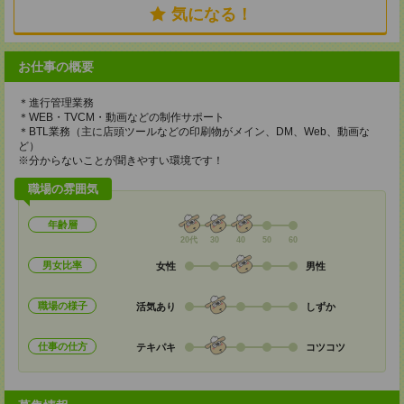
気になる！
お仕事の概要
＊進行管理業務
＊WEB・TVCM・動画などの制作サポート
＊BTL業務（主に店頭ツールなどの印刷物がメイン、DM、Web、動画な
ど）
※分からないことが聞きやすい環境です！
職場の雰囲気
年齢層
20代
30
40
50
60
男女比率
女性
男性
職場の様子
活気あり
しずか
仕事の仕方
テキパキ
コツコツ