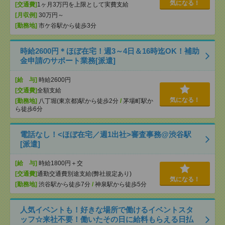
気になる！
[交通費]
1ヶ月3万円を上限として実費支給
[月収例]
30万円～
[勤務地]
市ケ谷駅から徒歩3分
時給2600円＊ほぼ在宅！週3～4日＆16時迄OK！補助
金申請のサポート業務[派遣]
[給 与]
時給2600円
[交通費]
全額支給
気になる！
[勤務地]
八丁堀(東京都)駅から徒歩2分
/
茅場町駅か
ら徒歩6分
電話なし！<ほぼ在宅／週1出社>審査事務@渋谷駅
[派遣]
[給 与]
時給1800円＋交
[交通費]
通勤交通費別途支給(弊社規定あり)
気になる！
[勤務地]
渋谷駅から徒歩7分
/
神泉駅から徒歩5分
人気イベントも！好きな場所で働けるイベントスタ
ッフ☆来社不要！働いたその日に給料もらえる日払