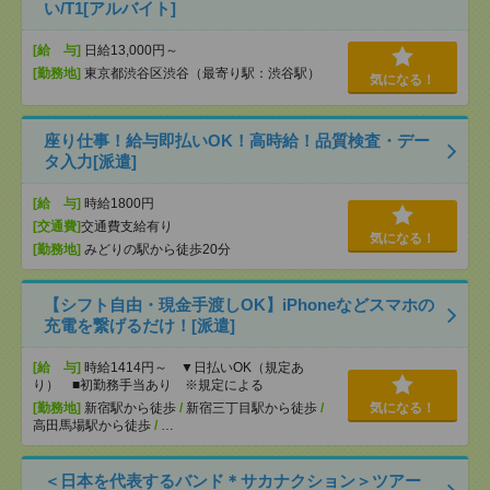
い/T1[アルバイト]
[給 与]
日給13,000円～
[勤務地]
東京都渋谷区渋谷（最寄り駅：渋谷駅）
気になる！
座り仕事！給与即払いOK！高時給！品質検査・デー
タ入力[派遣]
[給 与]
時給1800円
[交通費]
交通費支給有り
気になる！
[勤務地]
みどりの駅から徒歩20分
【シフト自由・現金手渡しOK】iPhoneなどスマホの
充電を繋げるだけ！[派遣]
[給 与]
時給1414円～ ▼日払いOK（規定あ
り） ■初勤務手当あり ※規定による
[勤務地]
新宿駅から徒歩
/
新宿三丁目駅から徒歩
/
気になる！
高田馬場駅から徒歩
/
…
＜日本を代表するバンド＊サカナクション＞ツアー