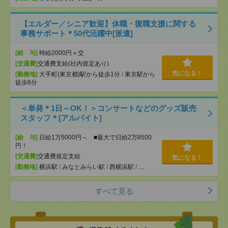
【エルダー／シニア歓迎】休職・復職支援に関する
事務サポート＊50代活躍中[派遣]
[給 与]
時給2000円＋交
[交通費]
交通費支給(社内規定あり)
気になる！
[勤務地]
大手町(東京都)駅から徒歩1分
/
東京駅から
徒歩6分
＜単発＊1日～OK！＞コンサートなどのグッズ販売
スタッフ＊[アルバイト]
[給 与]
日給1万5000円～ ■最大で日給2万8500
円！
[交通費]
交通費規定支給
気になる！
[勤務地]
横浜駅
/
みなとみらい駅
/
西横浜駅
/
…
すべて見る