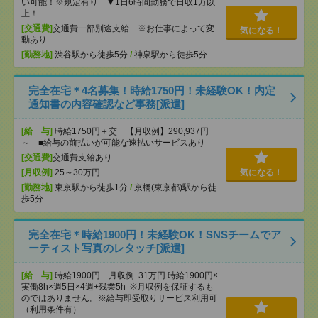
い可能！※規定有り ▼1日6時間勤務で日収1万以
上！
[交通費]
交通費一部別途支給 ※お仕事によって変
気になる！
動あり
[勤務地]
渋谷駅から徒歩5分
/
神泉駅から徒歩5分
完全在宅＊4名募集！時給1750円！未経験OK！内定
通知書の内容確認など事務[派遣]
[給 与]
時給1750円＋交 【月収例】290,937円
～ ■給与の前払いが可能な速払いサービスあり
[交通費]
交通費支給あり
[月収例]
25～30万円
気になる！
[勤務地]
東京駅から徒歩1分
/
京橋(東京都)駅から徒
歩5分
完全在宅＊時給1900円！未経験OK！SNSチームでア
ーティスト写真のレタッチ[派遣]
[給 与]
時給1900円 月収例 31万円 時給1900円×
実働8h×週5日×4週+残業5h ※月収例を保証するも
のではありません。※給与即受取りサービス利用可
（利用条件有）