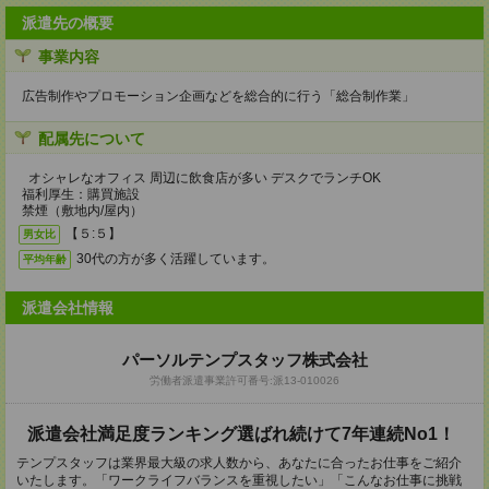
派遣先の概要
事業内容
広告制作やプロモーション企画などを総合的に行う「総合制作業」
配属先について
オシャレなオフィス 周辺に飲食店が多い デスクでランチOK
福利厚生：購買施設
禁煙（敷地内/屋内）
【５:５】
男女比
30代の方が多く活躍しています。
平均年齢
派遣会社情報
パーソルテンプスタッフ株式会社
労働者派遣事業許可番号:派13-010026
派遣会社満足度ランキング選ばれ続けて7年連続No1！
テンプスタッフは業界最大級の求人数から、あなたに合ったお仕事をご紹介
いたします。「ワークライフバランスを重視したい」「こんなお仕事に挑戦