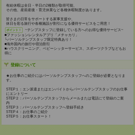
有給休暇は全日・半日の2種類が取得可能、
その他、産前産後・育児休業など各種休暇制度があります。
皆さまの日常をサポートする家事支援や、
休日を彩る旅行や各種施設が割引になる優待サービスをご用意！
~テンプスタッフに登録している方へのお得な優待サービス~
ポイント！
■ファッションレンタルアプリ「メチャカリ」
└パーソルテンプスタッフ限定特典あり！
■海外国内の旅行や宿泊割引
■ハウスクリーニング、ベビーシッターサービス、スポーツクラブなどもお
得に
登録について
★お仕事のご紹介にはパーソルテンプスタッフへのご登録が必要となりま
す。
STEP１：エン派遣またはエンバイトからパーソルテンプスタッフのお仕事
にエントリー
STEP２：パーソルテンプスタッフからメールまたは電話にて登録のご案
内
STEP３：パーソルテンプスタッフへ登録手続き
STEP４：お仕事のご紹介
STEP５：お仕事スタート！