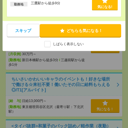
三鷹駅から徒歩9分
勤務地
気になる!
【在宅勤務OK】時給3000円！10～16時＊残業ほぼな
し▼新日本橋で一般事務[派遣]
[給 与]
時給3000円 月収例 30万円 時給3000円×
スキップ
どちらも気になる！
実働5h×週5日×4週 ※月収例を保証するものではあ
りません。※給与即受取りサービス利用可（利用条
件有）
しばらく表示しない
[交通費]
1ヶ月3万円を上限として実費支給
気になる！
[月収例]
30万円～
[勤務地]
新日本橋駅から徒歩3分
/
三越前駅から徒
歩1分
ちいさいかわいいキャラのイベントも！好きな場所
で働ける☆来社不要！働いたその日に給料もらえる
◎/T1[アルバイト]
[給 与]
日給13,000円～
[勤務地]
東京都世田谷区北沢（最寄り駅：下北沢
気になる！
駅）
<タイパ抜群>和菓子のパック詰め／軽作業（夜勤）