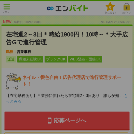
0
メニュー
気になる！
ログイン
NEW
掲載日 :2026
/
08
/
08
No.TMPE26-0532991
在宅週2～3日＊時給1900円！10時～＊大手広
告Gで進行管理
職種：
営業事務
派遣
職種未経験OK
ブランクOK
WEB登録・面接OK
ネイル・髪色自由！広告代理店で進行管理サポー
ト！
【在宅勤務あり】＊業務に慣れたら在宅週2～3日あり 誰もが知
...も
っとみる
応募ページへ