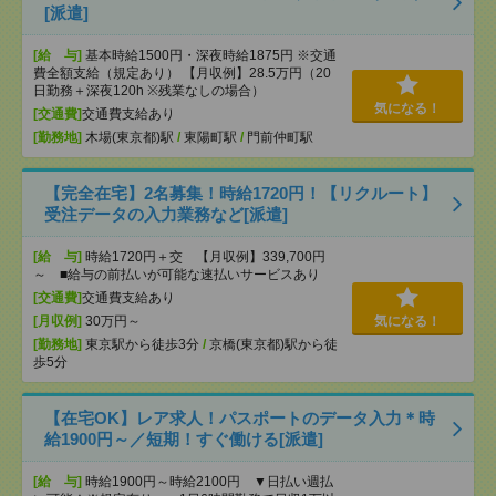
[派遣]
[給 与]
基本時給1500円・深夜時給1875円 ※交通
費全額支給（規定あり） 【月収例】28.5万円（20
日勤務＋深夜120h ※残業なしの場合）
気になる！
[交通費]
交通費支給あり
[勤務地]
木場(東京都)駅
/
東陽町駅
/
門前仲町駅
【完全在宅】2名募集！時給1720円！【リクルート】
受注データの入力業務など[派遣]
[給 与]
時給1720円＋交 【月収例】339,700円
～ ■給与の前払いが可能な速払いサービスあり
[交通費]
交通費支給あり
[月収例]
30万円～
気になる！
[勤務地]
東京駅から徒歩3分
/
京橋(東京都)駅から徒
歩5分
【在宅OK】レア求人！パスポートのデータ入力＊時
給1900円～／短期！すぐ働ける[派遣]
[給 与]
時給1900円～時給2100円 ▼日払い週払