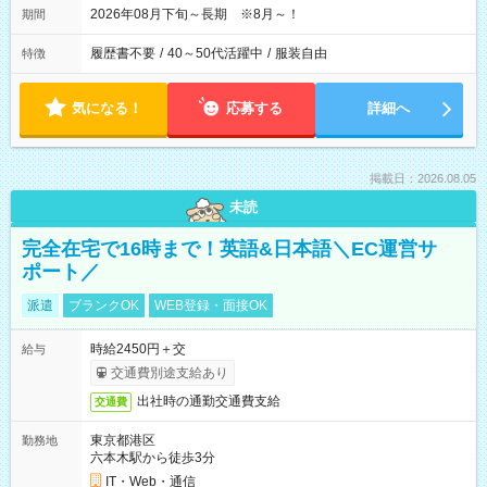
2026年08月下旬～長期 ※8月～！
期間
履歴書不要
/
40～50代活躍中
/
服装自由
特徴
気になる！
応募する
詳細へ
掲載日：2026.08.05
未読
完全在宅で16時まで！英語&日本語＼EC運営サ
ポート／
派遣
ブランクOK
WEB登録・面接OK
時給2450円＋交
給与
交通費別途支給あり
出社時の通勤交通費支給
交通費
東京都港区
勤務地
六本木駅から徒歩3分
IT・Web・通信