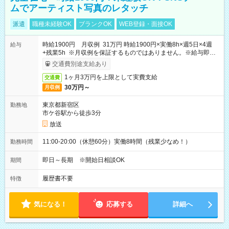
ムでアーティスト写真のレタッチ
派遣
職種未経験OK
ブランクOK
WEB登録・面接OK
時給1900円 月収例 31万円 時給1900円×実働8h×週5日×4週
給与
+残業5h ※月収例を保証するものではありません。※給与即受
取りサービス利用可（利用条件有）
交通費別途支給あり
1ヶ月3万円を上限として実費支給
交通費
30万円～
月収例
東京都新宿区
勤務地
市ケ谷駅から徒歩3分
放送
11:00-20:00（休憩60分）実働8時間（残業少なめ！）
勤務時間
即日～長期 ※開始日相談OK
期間
履歴書不要
特徴
気になる！
応募する
詳細へ