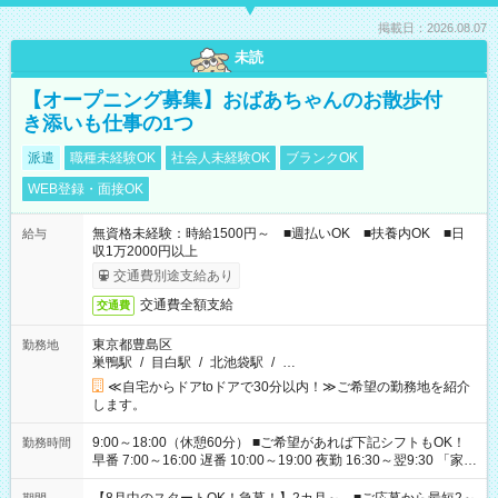
掲載日：2026.08.07
未読
【オープニング募集】おばあちゃんのお散歩付
き添いも仕事の1つ
派遣
職種未経験OK
社会人未経験OK
ブランクOK
WEB登録・面接OK
無資格未経験：時給1500円～ ■週払いOK ■扶養内OK ■日
給与
収1万2000円以上
交通費別途支給あり
交通費全額支給
交通費
東京都豊島区
勤務地
巣鴨駅
/
目白駅
/
北池袋駅
/
…
≪自宅からドアtoドアで30分以内！≫ご希望の勤務地を紹介
します。
9:00～18:00（休憩60分） ■ご希望があれば下記シフトもOK！
勤務時間
早番 7:00～16:00 遅番 10:00～19:00 夜勤 16:30～翌9:30 「家族
と休みを合わせたい」 「余裕を持って夕飯の準備がしたい」
「できれば残業はしたくない」 など、ご希望を教えてください