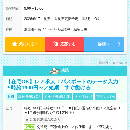
9:00～16:00
勤務時間
2026/8/17～長期 ※長期更新予定 ※8月～OK！
期間
履歴書不要
/
40～50代活躍中
/
服装自由
特徴
気になる！
応募する
詳細へ
掲載日：2026.08.05
未読
【在宅OK】レア求人！パスポートのデータ入力
＊時給1900円～／短期！すぐ働ける
派遣
職種未経験OK
社会人未経験OK
大学生歓迎
ブランクOK
時給1900円～時給2100円 ▼日払い週払い可能！※規定有り
給与
▼1日6時間勤務で日収1万以上！
交通費別途支給あり
交通費一部別途支給 ※お仕事によって変動あり
交通費