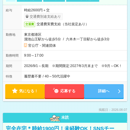
時給2600円＋交
給与
交通費別途支給あり
交通費実費支給（当社規定あり）
交通費
東京都港区
勤務地
溜池山王駅から徒歩5分
/
六本木一丁目駅から徒歩3分
官公庁・関連団体
9:00～17:00
勤務時間
2026/9/1～長期 ※期間限定:2027年3月末まで ※9月～OK！
期間
履歴書不要
/
40～50代活躍中
特徴
気になる！
応募する
詳細へ
掲載日：2026.08.07
未読
完全在宅＊時給1900円！未経験OK！SNSチー