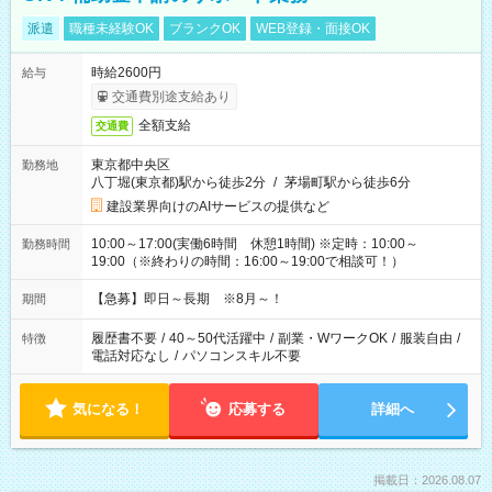
派遣
職種未経験OK
ブランクOK
WEB登録・面接OK
時給2600円
給与
交通費別途支給あり
全額支給
交通費
東京都中央区
勤務地
八丁堀(東京都)駅から徒歩2分
/
茅場町駅から徒歩6分
建設業界向けのAIサービスの提供など
10:00～17:00(実働6時間 休憩1時間) ※定時：10:00～
勤務時間
19:00（※終わりの時間：16:00～19:00で相談可！）
【急募】即日～長期 ※8月～！
期間
履歴書不要
/
40～50代活躍中
/
副業・WワークOK
/
服装自由
/
特徴
電話対応なし
/
パソコンスキル不要
気になる！
応募する
詳細へ
掲載日：2026.08.07