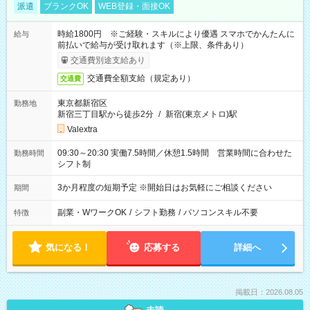
派遣
ブランクOK
WEB登録・面接OK
時給1800円 ※ご経験・スキルにより優遇 スマホでかんたんに
給与
前払いで給与が受け取れます（※上限、条件あり）
交通費別途支給あり
交通費全額支給（規定あり）
交通費
東京都新宿区
勤務地
新宿三丁目駅から徒歩2分
/
新宿(東京メトロ)駅
Valextra
09:30～20:30 実働7.5時間／休憩1.5時間 営業時間に合わせた
勤務時間
シフト制
3か月程度の短期予定 ※開始日はお気軽にご相談ください
期間
副業・WワークOK
/
シフト勤務
/
パソコンスキル不要
特徴
気になる！
応募する
詳細へ
掲載日：2026.08.05