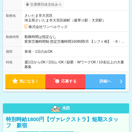
いOK！（規定あり） ┗働いたその日に現金GET♪ お仕事後はコ
交通費別途支給あり
ンビニATMから 日払い分を引き落とせます！ 【試用期間】試
用期間なし
さいたま市大宮区
勤務地
埼玉県さいたま市大宮区錦町（最寄り駅：大宮駅）
株式会社ワンベルウッズ
勤務時間は指定なし
勤務時間
変形労働時間制 想定労働時間160時間/月 【シフト例】 ・8：00
～21：00
単発・1日のみOK
期間
週1日からOK / 日払いOK / 副業・WワークOK / 10名以上の大量
特徴
募集
気になる！
応募する
詳細へ
未読
特別時給1800円【ヴァレクストラ】短期スタッ
フ 新宿