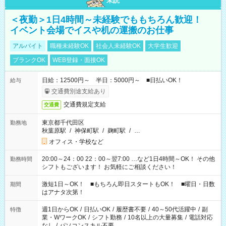
未読
＜夜勤＞1日4時間～未経験でももちろん歓迎！
イベント会場でイスや机の運搬のお仕事
アルバイト
職種未経験OK
社会人未経験OK
大学生歓迎
ブランクOK
WEB登録・面接OK
日給：12500円～ 半日：5000円～ ■日払いOK！
給与
交通費別途支給あり
交通費規定支給
交通費
東京都千代田区
勤務地
秋葉原駅
/
神保町駅
/
麹町駅
/
…
オフィス・学校など
20:00～24：00 22：00～翌7:00 …など1日4時間～OK！ その他
勤務時間
シフトもございます！ お気軽にご相談ください！
激短1日～OK！ ■もちろん即日スタートもOK！ ■曜日・日数
期間
はアナタ次第！
週1日からOK
/
日払いOK
/
履歴書不要
/
40～50代活躍中
/
副
特徴
業・WワークOK
/
シフト勤務
/
10名以上の大量募集
/
電話対応
なし
/
パソコンスキル不要