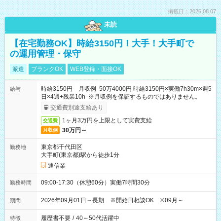
掲載日：2026.08.07
未読
【在宅勤務OK】時給3150円！大手！大手町で
の運用管理・保守
派遣
ブランクOK
WEB登録・面接OK
時給3150円 月収例 50万4000円 時給3150円×実働7h30m×週5
給与
日×4週+残業10h ※月収例を保証するものではありません。
交通費別途支給あり
1ヶ月3万円を上限として実費支給
交通費
30万円～
月収例
東京都千代田区
勤務地
大手町(東京都)駅から徒歩1分
通信業
09:00-17:30（休憩60分）実働7時間30分
勤務時間
2026年09月01日～長期 ※開始日相談OK ※09月～
期間
履歴書不要
/
40～50代活躍中
特徴