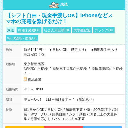
未読
【シフト自由・現金手渡しOK】iPhoneなどス
マホの充電を繋げるだけ！
派遣
職種未経験OK
社会人未経験OK
大学生歓迎
ブランクOK
WEB登録・面接OK
時給1414円～ ▼日払いOK（規定あり） ■初勤務手当あり
給与
※規定による
東京都新宿区
勤務地
新宿駅から徒歩
/
新宿三丁目駅から徒歩
/
高田馬場駅から徒歩
/
…
物流企業
9:00～18:00
勤務時間
即日～OK！ 1日～働けます＾＾（規定あり）
期間
週1日からOK
/
日払いOK
/
履歴書不要
/
40～50代活躍中
/
副
特徴
業・WワークOK
/
服装自由
/
シフト勤務
/
10名以上の大量募
集
/
電話対応なし
/
パソコンスキル不要