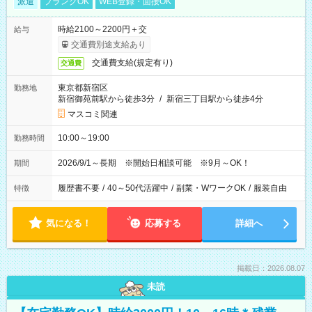
派遣
ブランクOK
WEB登録・面接OK
時給2100～2200円＋交
給与
交通費別途支給あり
交通費支給(規定有り)
交通費
東京都新宿区
勤務地
新宿御苑前駅から徒歩3分
/
新宿三丁目駅から徒歩4分
マスコミ関連
10:00～19:00
勤務時間
2026/9/1～長期 ※開始日相談可能 ※9月～OK！
期間
履歴書不要
/
40～50代活躍中
/
副業・WワークOK
/
服装自由
特徴
気になる！
応募する
詳細へ
掲載日：2026.08.07
未読