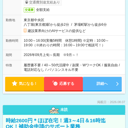
交通費別途支給あり
全額支給
交通費
東京都中央区
勤務地
八丁堀(東京都)駅から徒歩2分
/
茅場町駅から徒歩6分
建設業界向けのAIサービスの提供など
10:00～16:00(実働5時間 休憩1時間) ※定時：10:00～
勤務時間
19:00（※終わりの時間：16:00～19:00で相談可！）
2026年09月上旬～長期 ※9月～！
期間
履歴書不要
/
40～50代活躍中
/
副業・WワークOK
/
服装自由
/
特徴
電話対応なし
/
パソコンスキル不要
気になる！
応募する
詳細へ
掲載日：2026.08.07
未読
時給2600円＊ほぼ在宅！週3～4日＆16時迄
OK！補助金申請のサポート業務