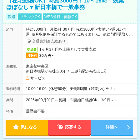
【在宅勤務OK】時給3000円！10～16時＊残業
ほぼなし▼新日本橋で一般事務
派遣
ブランクOK
WEB登録・面接OK
時給3000円 月収例 30万円 時給3000円×実働5h×週5日×4
給与
週 ※月収例を保証するものではありません。※給与即受取りサ
ービス利用可（利用条件有）
交通費別途支給あり
1ヶ月3万円を上限として実費支給
交通費
30万円～
月収例
東京都中央区
勤務地
新日本橋駅から徒歩3分
/
三越前駅から徒歩1分
サ－ビス
10:00-16:00（休憩60分）実働5時間（残業少なめ！）
勤務時間
2026年09月01日～長期 ※開始日相談OK ※9月～！
期間
履歴書不要
特徴
気になる！
応募する
詳細へ