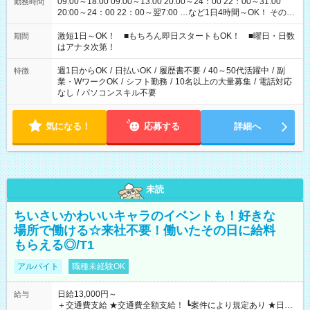
09:00～18:00 09:00～13:00 20:00～24：00 22：00～31:00
勤務時間
20:00～24：00 22：00～翌7:00 …など1日4時間～OK！ その他
シフトもございます！ お気軽にご相談ください！
激短1日～OK！ ■もちろん即日スタートもOK！ ■曜日・日数
期間
はアナタ次第！
週1日からOK
/
日払いOK
/
履歴書不要
/
40～50代活躍中
/
副
特徴
業・WワークOK
/
シフト勤務
/
10名以上の大量募集
/
電話対応
なし
/
パソコンスキル不要
気になる！
応募する
詳細へ
未読
ちいさいかわいいキャラのイベントも！好きな
場所で働ける☆来社不要！働いたその日に給料
もらえる◎/T1
アルバイト
職種未経験OK
日給13,000円～
給与
＋交通費支給 ★交通費全額支給！ ┗案件により規定あり ★日払