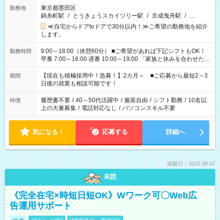
東京都墨田区
勤務地
錦糸町駅
/
とうきょうスカイツリー駅
/
京成曳舟駅
/
…
≪自宅からドアtoドアで30分以内！≫ご希望の勤務地を紹介
します。
9:00～18:00（休憩60分） ■ご希望があれば下記シフトもOK！
勤務時間
早番 7:00～16:00 遅番 10:00～19:00 「家族と休みを合わせた
い」 「余裕を持って夕飯の準備がしたい」 「できれば残業はし
たくない」 など、ご希望を教えてくださいね。 ※Wワーク希望
【現在も積極採用中！急募！】2カ月～ ■ご応募から最短2～3
期間
の方へ 今ご覧のお仕事で希望する勤務時間と、もう1つのお仕事
日後の就業も相談可能です！
の勤務時間。 合計で週40時間を超える場合は応募できません。
履歴書不要
/
40～50代活躍中
/
服装自由
/
シフト勤務
/
10名以
特徴
上の大量募集
/
電話対応なし
/
パソコンスキル不要
気になる！
応募する
詳細へ
掲載日：2026.08.07
未読
《完全在宅×時短日短OK》Wワーク可〇Web広
告運用サポート