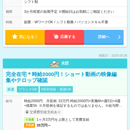
シフト制
3か月程度の短期予定 ※開始日はお気軽にご相談ください
期間
副業・WワークOK
/
シフト勤務
/
パソコンスキル不要
特徴
気になる！
応募する
詳細へ
掲載日：2026.08.08
未読
完全在宅＊時給2000円！ショート動画の映像編
集やテロップ確認
派遣
ブランクOK
WEB登録・面接OK
時給2000円 月収例 33万円 時給2000円×実働8h×週5日×4週
給与
+残業5h ※月収例を保証するものではありません。※給与即受
取りサービス利用可（利用条件有）
交通費別途支給あり
1ヶ月3万円を上限として実費支給
交通費
30万円～
月収例