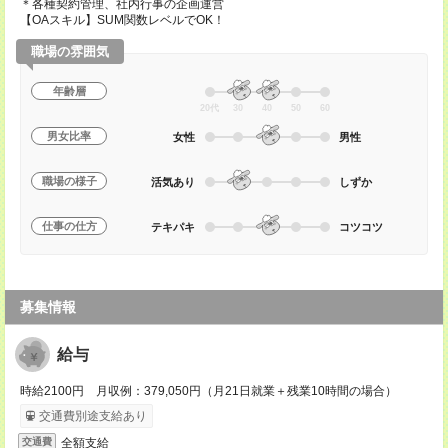
＊各種契約管理、社内行事の企画運営
【OAスキル】SUM関数レベルでOK！
職場の雰囲気
年齢層
20代
30
40
50
60
男女比率
女性
男性
職場の様子
活気あり
しずか
仕事の仕方
テキパキ
コツコツ
募集情報
給与
時給2100円 月収例：379,050円（月21日就業＋残業10時間の場合）
交通費別途支給あり
全額支給
交通費