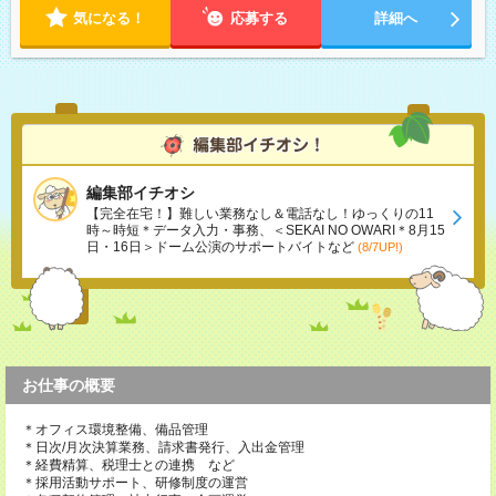
気になる！
応募する
詳細へ
編集部イチオシ
【完全在宅！】難しい業務なし＆電話なし！ゆっくりの11
時～時短＊データ入力・事務、＜SEKAI NO OWARI＊8月15
日・16日＞ドーム公演のサポートバイトなど
(8/7UP!)
お仕事の概要
＊オフィス環境整備、備品管理
＊日次/月次決算業務、請求書発行、入出金管理
＊経費精算、税理士との連携 など
＊採用活動サポート、研修制度の運営