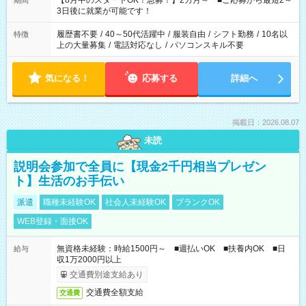
【8月中のスタートOK！急募！】2カ月～ ■ご応募から最短2～
期間
ね。 ※Wワーク希望の方へ 今ご覧のお仕事で希望する勤務時間
3日後に就業が可能です！
と、もう1つのお仕事の勤務時間。 合計で週40時間を超える場
合は応募できません。
履歴書不要
/
40～50代活躍中
/
服装自由
/
シフト勤務
/
10名以
特徴
上の大量募集
/
電話対応なし
/
パソコンスキル不要
気になる！
応募する
詳細へ
掲載日：2026.08.07
未読
説明会参加で全員に【現金2千円相当プレゼン
ト】生活のお手伝い
派遣
職種未経験OK
社会人未経験OK
ブランクOK
WEB登録・面接OK
無資格未経験：時給1500円～ ■週払いOK ■扶養内OK ■日
給与
収1万2000円以上
交通費別途支給あり
交通費全額支給
交通費