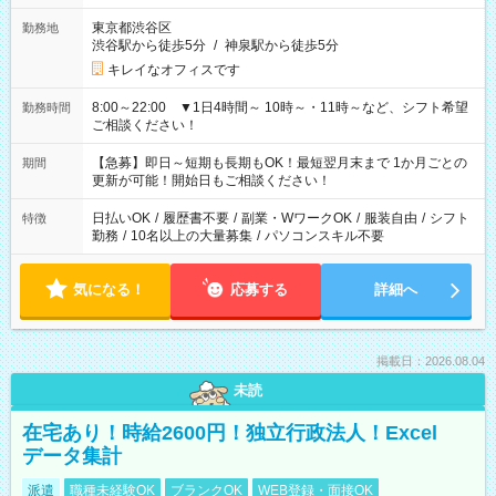
東京都渋谷区
勤務地
渋谷駅から徒歩5分
/
神泉駅から徒歩5分
キレイなオフィスです
8:00～22:00 ▼1日4時間～ 10時～・11時～など、シフト希望
勤務時間
ご相談ください！
【急募】即日～短期も長期もOK！最短翌月末まで 1か月ごとの
期間
更新が可能！開始日もご相談ください！
日払いOK
/
履歴書不要
/
副業・WワークOK
/
服装自由
/
シフト
特徴
勤務
/
10名以上の大量募集
/
パソコンスキル不要
気になる！
応募する
詳細へ
掲載日：2026.08.04
未読
在宅あり！時給2600円！独立行政法人！Excel
データ集計
派遣
職種未経験OK
ブランクOK
WEB登録・面接OK