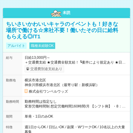
未読
ちいさいかわいいキャラのイベントも！好きな
場所で働ける☆来社不要！働いたその日に給料
もらえる◎/T1
アルバイト
職種未経験OK
日給13,000円～
給与
＋交通費支給 ★交通費全額支給！ ┗案件により規定あり ★日払
いOK！（規定あり） ┗働いたその日に現金GET♪ お仕事後はコ
交通費別途支給あり
ンビニATMから 日払い分を引き落とせます！ 【試用期間】試
用期間なし
横浜市港北区
勤務地
神奈川県横浜市港北区（最寄り駅：新横浜駅）
株式会社ワンベルウッズ
勤務時間は指定なし
勤務時間
変形労働時間制 想定労働時間160時間/月 【シフト例】 ・8：00
～21：00
単発・1日のみOK
期間
週1日からOK / 日払いOK / 副業・WワークOK / 10名以上の大量
特徴
募集