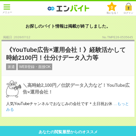
0
メニュー
気になる！
ログイン
お探しのバイト情報は掲載が終了しました。
掲載日 :2026
/
07
/
12
No.TMPE26-0535645
《YouTube広告×運用会社！》経験活かして
時給2100円！仕分けデータ入力等
派遣
WEB登録・面接OK
＼高時給2,100円／仕訳データ入力など！YouTube広
告×運用会社！
人気YouTubeチャンネルでおなじみの会社です＊土日祝お休
...もっと
みる
あなたの閲覧履歴からのオススメ