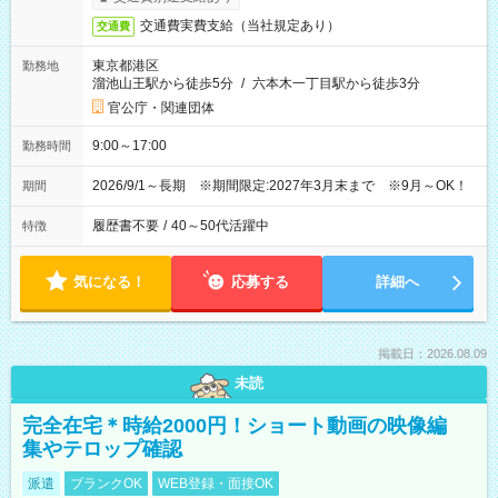
交通費実費支給（当社規定あり）
交通費
東京都港区
勤務地
溜池山王駅から徒歩5分
/
六本木一丁目駅から徒歩3分
官公庁・関連団体
9:00～17:00
勤務時間
2026/9/1～長期 ※期間限定:2027年3月末まで ※9月～OK！
期間
履歴書不要
/
40～50代活躍中
特徴
気になる！
応募する
詳細へ
掲載日：2026.08.09
未読
完全在宅＊時給2000円！ショート動画の映像編
集やテロップ確認
派遣
ブランクOK
WEB登録・面接OK