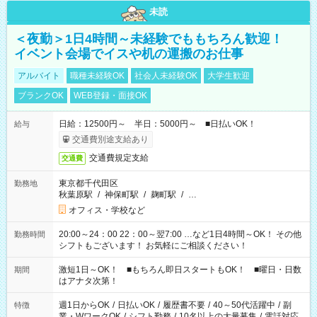
未読
＜夜勤＞1日4時間～未経験でももちろん歓迎！
イベント会場でイスや机の運搬のお仕事
アルバイト
職種未経験OK
社会人未経験OK
大学生歓迎
ブランクOK
WEB登録・面接OK
日給：12500円～ 半日：5000円～ ■日払いOK！
給与
交通費別途支給あり
交通費規定支給
交通費
東京都千代田区
勤務地
秋葉原駅
/
神保町駅
/
麹町駅
/
…
オフィス・学校など
20:00～24：00 22：00～翌7:00 …など1日4時間～OK！ その他
勤務時間
シフトもございます！ お気軽にご相談ください！
激短1日～OK！ ■もちろん即日スタートもOK！ ■曜日・日数
期間
はアナタ次第！
週1日からOK
/
日払いOK
/
履歴書不要
/
40～50代活躍中
/
副
特徴
業・WワークOK
/
シフト勤務
/
10名以上の大量募集
/
電話対応