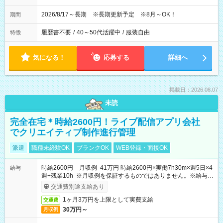
2026/8/17～長期 ※長期更新予定 ※8月～OK！
期間
履歴書不要
/
40～50代活躍中
/
服装自由
特徴
気になる！
応募する
詳細へ
掲載日：2026.08.07
未読
完全在宅＊時給2600円！ライブ配信アプリ会社
でクリエイティブ制作進行管理
派遣
職種未経験OK
ブランクOK
WEB登録・面接OK
時給2600円 月収例 41万円 時給2600円×実働7h30m×週5日×4
給与
週+残業10h ※月収例を保証するものではありません。※給与即
受取りサービス利用可（利用条件有）
交通費別途支給あり
1ヶ月3万円を上限として実費支給
交通費
30万円～
月収例