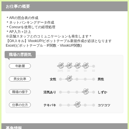
お仕事の概要
＊ARの照合表の作成
＊ネットバンキングデータ作成
＊Concurを使用しての経理処理
＊AP入力＋計上
※店舗スタッフとのコミュニケーションも発生します＊
【OAスキル】VlookUP/ピボットテーブル新規作成が必須となります
Excel(ピボットテーブル・IF関数・VlookUP関数)
職場の雰囲気
年齢層
20代
30
40
50
60
男女比率
女性
男性
職場の様子
活気あり
しずか
仕事の仕方
テキパキ
コツコツ
募集情報