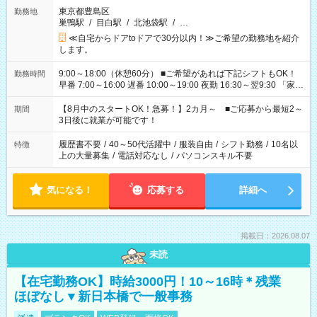
東京都豊島区
勤務地
巣鴨駅
/
目白駅
/
北池袋駅
/
…
≪自宅からドアtoドアで30分以内！≫ご希望の勤務地を紹介
します。
9:00～18:00（休憩60分） ■ご希望があれば下記シフトもOK！
勤務時間
早番 7:00～16:00 遅番 10:00～19:00 夜勤 16:30～翌9:30 「家族
と休みを合わせたい」 「余裕を持って夕飯の準備がしたい」
「できれば残業はしたくない」 など、ご希望を教えてください
【8月中のスタートOK！急募！】2カ月～ ■ご応募から最短2～
期間
ね。 ※Wワーク希望の方へ 今ご覧のお仕事で希望する勤務時間
3日後に就業が可能です！
と、もう1つのお仕事の勤務時間。 合計で週40時間を超える場
合は応募できません。
履歴書不要
/
40～50代活躍中
/
服装自由
/
シフト勤務
/
10名以
特徴
上の大量募集
/
電話対応なし
/
パソコンスキル不要
気になる！
応募する
詳細へ
掲載日：2026.08.07
未読
【在宅勤務OK】時給3000円！10～16時＊残業
ほぼなし▼新日本橋で一般事務