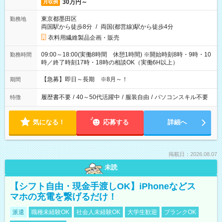
30万円～
月収例
東京都墨田区
勤務地
両国駅から徒歩8分
/
両国(都営線)駅から徒歩4分
衣料用繊維製品企画・販売
09:00～18:00(実働8時間 休憩1時間) ※開始時刻8時・9時・10
勤務時間
時／終了時刻17時・18時の相談OK（実働6H以上）
【急募】即日～長期 ※8月～！
期間
履歴書不要
/
40～50代活躍中
/
服装自由
/
パソコンスキル不要
特徴
気になる！
応募する
詳細へ
掲載日：2026.08.07
未読
【シフト自由・現金手渡しOK】iPhoneなどス
マホの充電を繋げるだけ！
派遣
職種未経験OK
社会人未経験OK
大学生歓迎
ブランクOK