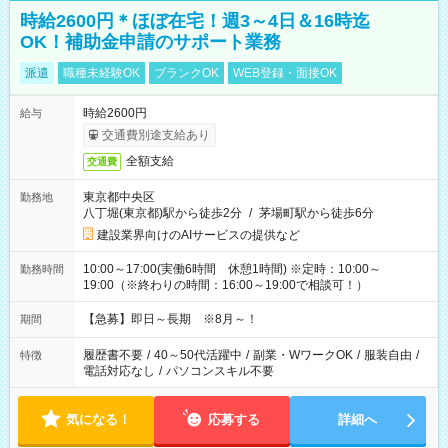
時給2600円＊ほぼ在宅！週3～4日＆16時迄
OK！補助金申請のサポート業務
派遣
職種未経験OK
ブランクOK
WEB登録・面接OK
時給2600円
給与
交通費別途支給あり
全額支給
交通費
東京都中央区
勤務地
八丁堀(東京都)駅から徒歩2分
/
茅場町駅から徒歩6分
建設業界向けのAIサービスの提供など
10:00～17:00(実働6時間 休憩1時間) ※定時：10:00～
勤務時間
19:00（※終わりの時間：16:00～19:00で相談可！）
【急募】即日～長期 ※8月～！
期間
履歴書不要
/
40～50代活躍中
/
副業・WワークOK
/
服装自由
/
特徴
電話対応なし
/
パソコンスキル不要
気になる！
応募する
詳細へ