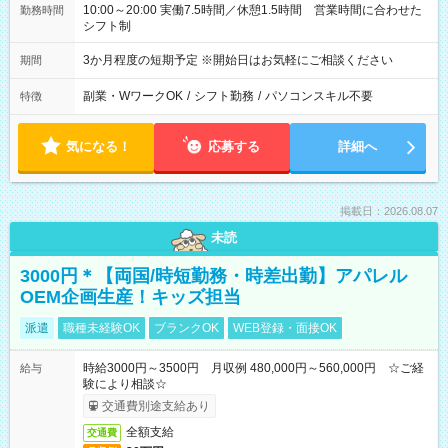
10:00～20:00 実働7.5時間／休憩1.5時間 営業時間に合わせた
勤務時間
シフト制
3か月程度の短期予定 ※開始日はお気軽にご相談ください
期間
副業・WワークOK
/
シフト勤務
/
パソコンスキル不要
特徴
気になる！
応募する
詳細へ
掲載日：2026.08.07
未読
3000円＊【両国/時短勤務・時差出勤】アパレル
OEM企画生産！キッズ担当
派遣
職種未経験OK
ブランクOK
WEB登録・面接OK
時給3000円～3500円 月収例 480,000円～560,000円 ☆ご経
給与
験により相談☆
交通費別途支給あり
全額支給
交通費