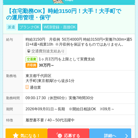
【在宅勤務OK】時給3150円！大手！大手町で
の運用管理・保守
派遣
ブランクOK
WEB登録・面接OK
時給3150円 月収例 50万4000円 時給3150円×実働7h30m×週5
給与
日×4週+残業10h ※月収例を保証するものではありません。
交通費別途支給あり
1ヶ月3万円を上限として実費支給
交通費
30万円～
月収例
東京都千代田区
勤務地
大手町(東京都)駅から徒歩1分
通信業
09:00-17:30（休憩60分）実働7時間30分
勤務時間
2026年09月01日～長期 ※開始日相談OK ※09月～
期間
履歴書不要
/
40～50代活躍中
特徴
気になる！
応募する
詳細へ