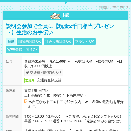
掲載日：2026.08.09
未読
説明会参加で全員に【現金2千円相当プレゼン
ト】生活のお手伝い
派遣
職種未経験OK
社会人未経験OK
ブランクOK
WEB登録・面接OK
無資格未経験：時給1500円～ ■週払いOK ■扶養内OK ■日
給与
収1万2000円以上
交通費別途支給あり
交通費全額支給
交通費
東京都世田谷区
勤務地
三軒茶屋駅
/
世田谷駅
/
下高井戸駅
/
…
≪自宅からドアtoドアで30分以内！≫ご希望の勤務地を紹介
します。
9:00～18:00（休憩60分） ■ご希望があれば下記シフトもOK！
勤務時間
早番 7:00～16:00 遅番 10:00～19:00 「家族と休みを合わせた
い」 「余裕を持って夕飯の準備がしたい」 「できれば残業はし
たくない」 など、ご希望を教えてくださいね。 ※Wワーク希望