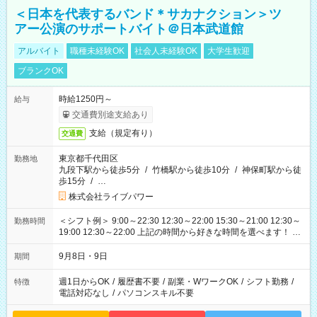
＜日本を代表するバンド＊サカナクション＞ツ
アー公演のサポートバイト＠日本武道館
アルバイト
職種未経験OK
社会人未経験OK
大学生歓迎
ブランクOK
時給1250円～
給与
交通費別途支給あり
支給（規定有り）
交通費
東京都千代田区
勤務地
九段下駅から徒歩5分
/
竹橋駅から徒歩10分
/
神保町駅から徒
歩15分
/
…
株式会社ライブパワー
＜シフト例＞ 9:00～22:30 12:30～22:00 15:30～21:00 12:30～
勤務時間
19:00 12:30～22:00 上記の時間から好きな時間を選べます！ ※
時間は変更となる可能性があります
9月8日・9日
期間
週1日からOK
/
履歴書不要
/
副業・WワークOK
/
シフト勤務
/
特徴
電話対応なし
/
パソコンスキル不要