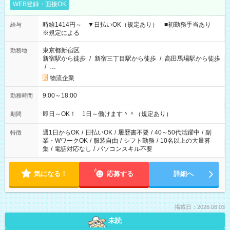
WEB登録・面接OK
時給1414円～ ▼日払いOK（規定あり） ■初勤務手当あり
給与
※規定による
東京都新宿区
勤務地
新宿駅から徒歩
/
新宿三丁目駅から徒歩
/
高田馬場駅から徒歩
/
…
物流企業
9:00～18:00
勤務時間
即日～OK！ 1日～働けます＾＾（規定あり）
期間
週1日からOK
/
日払いOK
/
履歴書不要
/
40～50代活躍中
/
副
特徴
業・WワークOK
/
服装自由
/
シフト勤務
/
10名以上の大量募
集
/
電話対応なし
/
パソコンスキル不要
気になる！
応募する
詳細へ
掲載日：2026.08.03
未読