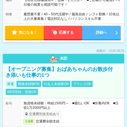
【現在も積極採用中！急募！】2カ月～ ■ご応募から最短2～3
期間
の方へ 今ご覧のお仕事で希望する勤務時間と、もう1つのお仕事
日後の就業も相談可能です！
の勤務時間。 合計で週40時間を超える場合は応募できません。
履歴書不要
/
40～50代活躍中
/
服装自由
/
シフト勤務
/
10名以
特徴
上の大量募集
/
電話対応なし
/
パソコンスキル不要
気になる！
応募する
詳細へ
掲載日：2026.08.09
未読
【オープニング募集】おばあちゃんのお散歩付
き添いも仕事の1つ
派遣
職種未経験OK
社会人未経験OK
ブランクOK
WEB登録・面接OK
無資格未経験：時給1500円～ ■週払いOK ■扶養内OK ■日
給与
収1万2000円以上
交通費別途支給あり
交通費全額支給
交通費