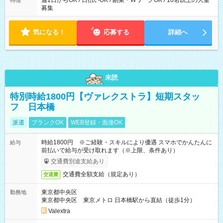
週1日からOK / 日払いOK / 副業・WワークOK / 10名以上の大量
特徴
募集
気になる！
応募する
詳細へ
未読
特別時給1800円【ヴァレクストラ】短期スタッ
フ 日本橋
派遣
ブランクOK
WEB登録・面接OK
時給1800円 ※ご経験・スキルにより優遇 スマホでかんたんに
給与
前払いで給与が受け取れます（※上限、条件あり）
交通費別途支給あり
交通費全額支給（規定あり）
交通費
東京都中央区
勤務地
東京都中央区 東京メトロ 日本橋駅から直結（徒歩1分）
Valextra