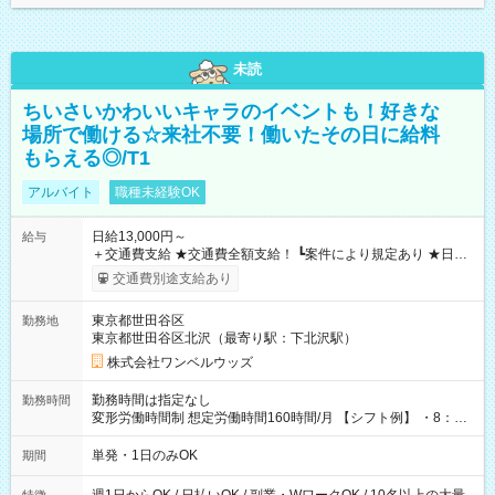
未読
ちいさいかわいいキャラのイベントも！好きな
場所で働ける☆来社不要！働いたその日に給料
もらえる◎/T1
アルバイト
職種未経験OK
日給13,000円～
給与
＋交通費支給 ★交通費全額支給！ ┗案件により規定あり ★日払
いOK！（規定あり） ┗働いたその日に現金GET♪ お仕事後はコ
交通費別途支給あり
ンビニATMから 日払い分を引き落とせます！ 【試用期間】試
用期間なし
東京都世田谷区
勤務地
東京都世田谷区北沢（最寄り駅：下北沢駅）
株式会社ワンベルウッズ
勤務時間は指定なし
勤務時間
変形労働時間制 想定労働時間160時間/月 【シフト例】 ・8：00
～21：00
単発・1日のみOK
期間