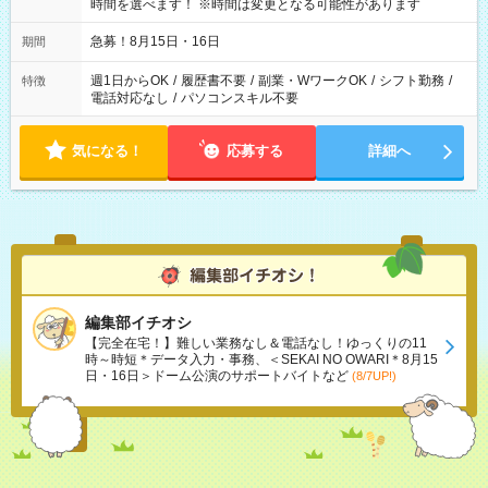
時間を選べます！ ※時間は変更となる可能性があります
急募！8月15日・16日
期間
週1日からOK
/
履歴書不要
/
副業・WワークOK
/
シフト勤務
/
特徴
電話対応なし
/
パソコンスキル不要
気になる！
応募する
詳細へ
編集部イチオシ
【完全在宅！】難しい業務なし＆電話なし！ゆっくりの11
時～時短＊データ入力・事務、＜SEKAI NO OWARI＊8月15
日・16日＞ドーム公演のサポートバイトなど
(8/7UP!)