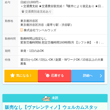
日給13,000円～
給与
＋交通費支給 ★交通費全額支給！ ┗案件により規定あり ★日払
いOK！（規定あり） ┗働いたその日に現金GET♪ お仕事後はコ
交通費別途支給あり
ンビニATMから 日払い分を引き落とせます！ 【試用期間】試
用期間なし
東京都渋谷区
勤務地
東京都渋谷区渋谷（最寄り駅：渋谷駅）
株式会社ワンベルウッズ
勤務時間は指定なし
勤務時間
変形労働時間制 想定労働時間160時間/月 【シフト例】 ・8：00
～21：00
単発・1日のみOK
期間
週1日からOK / 日払いOK / 副業・WワークOK / 10名以上の大量
特徴
募集
気になる！
応募する
詳細へ
未読
販売なし【ヴァレンティノ】ウェルカムスタッ