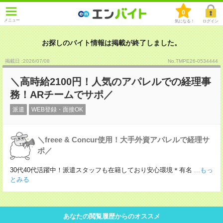
0
メニュー
気になる！
ログイン
お探しのバイト情報は掲載が終了しました。
掲載日 :2026
/
07
/
08
No.TMPE26-0534444
＼高時給2100円！人気のアパレルでの経理事
務！ARチームでサポ／
派遣
WEB登録・面接OK
＼freee & Concur使用！大手外資アパレルで経理サ
ポ／
30代40代活躍中！派遣スタッフも在籍しており安心環境＊有名
...もっ
とみる
あなたの閲覧履歴からのオススメ