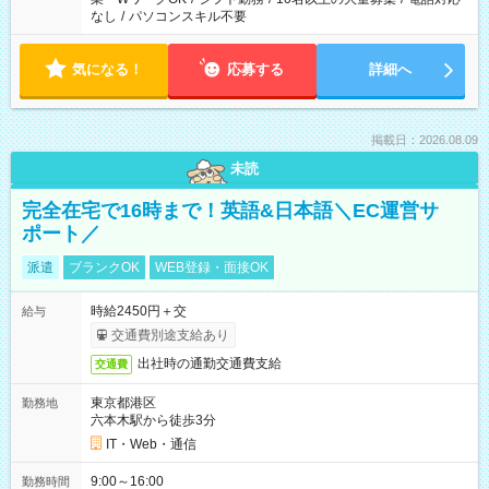
なし
/
パソコンスキル不要
気になる！
応募する
詳細へ
掲載日：2026.08.09
未読
完全在宅で16時まで！英語&日本語＼EC運営サ
ポート／
派遣
ブランクOK
WEB登録・面接OK
時給2450円＋交
給与
交通費別途支給あり
出社時の通勤交通費支給
交通費
東京都港区
勤務地
六本木駅から徒歩3分
IT・Web・通信
9:00～16:00
勤務時間