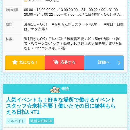
オフィス・学校など
09:00～18:00 09:00～13:00 20:00～24：00 22：00～31:00
勤務時間
20:00～24：00 22：00～翌7:00 …など1日4時間～OK！ その他
シフトもございます！ お気軽にご相談ください！
激短1日～OK！ ■もちろん即日スタートもOK！ ■曜日・日数
期間
はアナタ次第！
週1日からOK
/
日払いOK
/
履歴書不要
/
40～50代活躍中
/
副
特徴
業・WワークOK
/
シフト勤務
/
10名以上の大量募集
/
電話対応
なし
/
パソコンスキル不要
気になる！
応募する
詳細へ
未読
人気イベントも！好きな場所で働けるイベント
スタッフ☆来社不要！働いたその日に給料もら
える日払い/T1
アルバイト
職種未経験OK