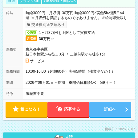
派遣
ブランクOK
WEB登録・面接OK
時給3000円 月収例 30万円 時給3000円×実働5h×週5日×4
給与
週 ※月収例を保証するものではありません。※給与即受取りサ
ービス利用可（利用条件有）
交通費別途支給あり
1ヶ月3万円を上限として実費支給
交通費
30万円～
月収例
東京都中央区
勤務地
新日本橋駅から徒歩3分
/
三越前駅から徒歩1分
サ－ビス
10:00-16:00（休憩60分）実働5時間（残業少なめ！）
勤務時間
2026年09月01日～長期 ※開始日相談OK ※9月～！
期間
履歴書不要
特徴
気になる！
応募する
詳細へ
掲載日：2026.08.07
未読