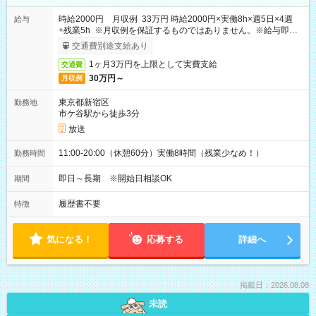
時給2000円 月収例 33万円 時給2000円×実働8h×週5日×4週
給与
+残業5h ※月収例を保証するものではありません。※給与即受
取りサービス利用可（利用条件有）
交通費別途支給あり
1ヶ月3万円を上限として実費支給
交通費
30万円～
月収例
東京都新宿区
勤務地
市ケ谷駅から徒歩3分
放送
11:00-20:00（休憩60分）実働8時間（残業少なめ！）
勤務時間
即日～長期 ※開始日相談OK
期間
履歴書不要
特徴
気になる！
応募する
詳細へ
掲載日：2026.08.08
未読