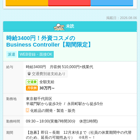
掲載日：2026.08.06
未読
時給3400円！外資コスメの
Business Controller【期間限定】
派遣
WEB登録・面接OK
時給3400円 月収例 510,000円+残業代
給与
交通費別途支給あり
全額支給
交通費
30万円～
月収例
東京都千代田区
勤務地
半蔵門駅から徒歩3分
/
永田町駅から徒歩5分
化粧品の開発・製造・販売
09:30～18:00(実働7時間30分 休憩1時間)
勤務時間
【急募】即日～長期 12月末頃まで（社員の休業期間中の代替
期間
のため、延長の可能性あり） ※8月～！