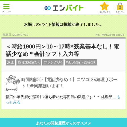
0
メニュー
気になる！
ログイン
お探しのバイト情報は掲載が終了しました。
掲載日 :2026
/
07
/
19
No.TMPE26-0532894
＜時給1900円＞10～17時×残業基本なし！電
話少なめ＊会計ソフト入力等
派遣
職種未経験OK
ブランクOK
WEB登録・面接OK
時間相談〇【電話少なめ！】コツコツ×経理サポー
ト！＠同業務います！
幅広い年代層が活躍中○落ち着いた雰囲気の職場です＊＊ 経理部
...も
っとみる
あなたの閲覧履歴からのオススメ