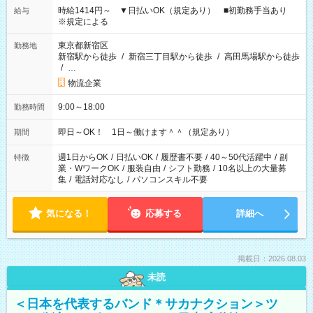
時給1414円～ ▼日払いOK（規定あり） ■初勤務手当あり
給与
※規定による
東京都新宿区
勤務地
新宿駅から徒歩
/
新宿三丁目駅から徒歩
/
高田馬場駅から徒歩
/
…
物流企業
9:00～18:00
勤務時間
即日～OK！ 1日～働けます＾＾（規定あり）
期間
週1日からOK
/
日払いOK
/
履歴書不要
/
40～50代活躍中
/
副
特徴
業・WワークOK
/
服装自由
/
シフト勤務
/
10名以上の大量募
集
/
電話対応なし
/
パソコンスキル不要
気になる！
応募する
詳細へ
掲載日：2026.08.03
未読
＜日本を代表するバンド＊サカナクション＞ツ