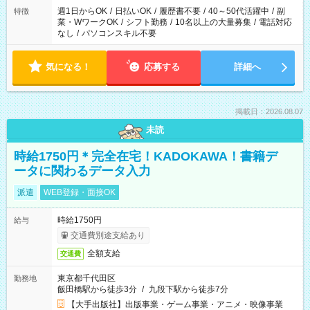
週1日からOK
/
日払いOK
/
履歴書不要
/
40～50代活躍中
/
副
特徴
業・WワークOK
/
シフト勤務
/
10名以上の大量募集
/
電話対応
なし
/
パソコンスキル不要
気になる！
応募する
詳細へ
掲載日：2026.08.07
未読
時給1750円＊完全在宅！KADOKAWA！書籍デ
ータに関わるデータ入力
派遣
WEB登録・面接OK
時給1750円
給与
交通費別途支給あり
全額支給
交通費
東京都千代田区
勤務地
飯田橋駅から徒歩3分
/
九段下駅から徒歩7分
【大手出版社】出版事業・ゲーム事業・アニメ・映像事業