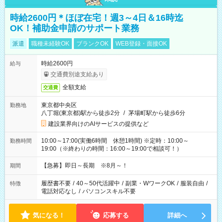
時給2600円＊ほぼ在宅！週3～4日＆16時迄
OK！補助金申請のサポート業務
派遣
職種未経験OK
ブランクOK
WEB登録・面接OK
時給2600円
給与
交通費別途支給あり
全額支給
交通費
東京都中央区
勤務地
八丁堀(東京都)駅から徒歩2分
/
茅場町駅から徒歩6分
建設業界向けのAIサービスの提供など
10:00～17:00(実働6時間 休憩1時間) ※定時：10:00～
勤務時間
19:00（※終わりの時間：16:00～19:00で相談可！）
【急募】即日～長期 ※8月～！
期間
履歴書不要
/
40～50代活躍中
/
副業・WワークOK
/
服装自由
/
特徴
電話対応なし
/
パソコンスキル不要
気になる！
応募する
詳細へ