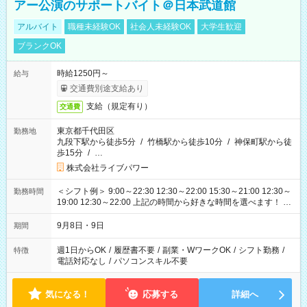
アー公演のサポートバイト＠日本武道館
アルバイト
職種未経験OK
社会人未経験OK
大学生歓迎
ブランクOK
時給1250円～
給与
交通費別途支給あり
支給（規定有り）
交通費
東京都千代田区
勤務地
九段下駅から徒歩5分
/
竹橋駅から徒歩10分
/
神保町駅から徒
歩15分
/
…
株式会社ライブパワー
＜シフト例＞ 9:00～22:30 12:30～22:00 15:30～21:00 12:30～
勤務時間
19:00 12:30～22:00 上記の時間から好きな時間を選べます！ ※
時間は変更となる可能性があります
9月8日・9日
期間
週1日からOK
/
履歴書不要
/
副業・WワークOK
/
シフト勤務
/
特徴
電話対応なし
/
パソコンスキル不要
気になる！
応募する
詳細へ