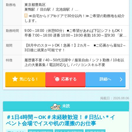
東京都豊島区
勤務地
巣鴨駅
/
目白駅
/
北池袋駅
/
…
≪自宅からドアtoドアで30分以内！≫ご希望の勤務地を紹介
します。
9:00～18:00（休憩60分） ■ご希望があれば下記シフトもOK！
勤務時間
早番 7:00～16:00 遅番 10:00～19:00 夜勤 16:30～翌9:30 「家族
と休みを合わせたい」 「余裕を持って夕飯の準備がしたい」
「できれば残業はしたくない」 など、ご希望を教えてください
【8月中のスタートOK！急募！】2カ月～ ■ご応募から最短2～
期間
ね。 ※Wワーク希望の方へ 今ご覧のお仕事で希望する勤務時間
3日後に就業が可能です！
と、もう1つのお仕事の勤務時間。 合計で週40時間を超える場
合は応募できません。
履歴書不要
/
40～50代活躍中
/
服装自由
/
シフト勤務
/
10名以
特徴
上の大量募集
/
電話対応なし
/
パソコンスキル不要
気になる！
応募する
詳細へ
掲載日：2026.08.06
未読
＃1日4時間～OK＃未経験歓迎！＃日払い＊イ
ベント会場でイスや机の運搬のお仕事