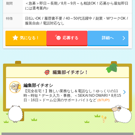
スタッフ スイーツ販売/ホテルフロント/化粧品販売/など 様々な
＜急募＞即日～長期／8月～9月～も相談OK！応募から最短即日
期間
業界から入社して活躍されています♪
には選考案内♪
日払いOK
/
履歴書不要
/
40～50代活躍中
/
副業・WワークOK
/
特徴
服装自由
/
電話対応なし
気になる！
応募する
詳細へ
編集部イチオシ
【完全在宅！】難しい業務なし＆電話なし！ゆっくりの11
時～時短＊データ入力・事務、＜SEKAI NO OWARI＊8月15
日・16日＞ドーム公演のサポートバイトなど
(8/7UP!)