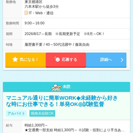
東京都港区
勤務地
六本木駅から徒歩3分
IT・Web・通信
9:00～16:00
勤務時間
2026/8/17～長期 ※長期更新予定 ※8月～OK！
期間
履歴書不要
/
40～50代活躍中
/
服装自由
特徴
気になる！
応募する
詳細へ
未読
マニュアル通りに簡単WORK◆未経験から好き
な時にお仕事できる！単発OK◎試験監督
アルバイト
職種未経験OK
時給1,300円～
給与
★交通費一部支給 時給1,300円～ ※試験・役割により手当あり