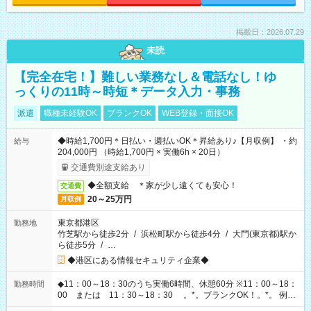
掲載日：2026.07.29
未読
【完全在宅！】難しい業務なし＆電話なし！ゆ
っくりの11時～時短＊データ入力・事務
派遣
職種未経験OK
ブランクOK
WEB登録・面接OK
◆時給1,700円＊日払い・週払いOK＊昇給あり♪【月収例】 ・約
給与
204,000円 （時給1,700円 × 実働6h × 20日）
交通費別途支給あり
◆全額支給 ＊家が少し遠くても安心！
交通費
20～25万円
月収例
東京都港区
勤務地
竹芝駅から徒歩2分
/
浜松町駅から徒歩4分
/
大門(東京都)駅か
ら徒歩5分
/
…
◆港区にある情報セキュリティ企業◆
◆11：00～18：30のうち実働6時間、休憩60分 ※11：00～18：
勤務時間
00 または 11：30～18：30 。*。ブランクOK！。*。 例え
ば前職が、 在宅/財団法人/事務/コールセンター/受付/販売/カフェ