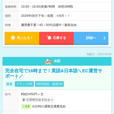
10:00～18:00(実働7時間 休憩1時間)
勤務時間
2026年08月下旬～長期 ※8月～！
期間
履歴書不要
/
40～50代活躍中
/
服装自由
特徴
気になる！
応募する
詳細へ
掲載日：2026.08.05
未読
完全在宅で16時まで！英語&日本語＼EC運営サ
ポート／
派遣
ブランクOK
WEB登録・面接OK
時給2450円＋交
給与
交通費別途支給あり
出社時の通勤交通費支給
交通費