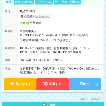
派遣
職種未経験OK
ブランクOK
WEB登録・面接OK
時給2600円
給与
交通費別途支給あり
全額支給
交通費
東京都中央区
勤務地
八丁堀(東京都)駅から徒歩2分
/
茅場町駅から徒歩6分
建設業界向けのAIサービスの提供など
10:00～16:00(実働5時間 休憩1時間) ※定時：10:00～
勤務時間
19:00（※終わりの時間：16:00～19:00で相談可！）
2026年09月上旬～長期 ※9月～！
期間
履歴書不要
/
40～50代活躍中
/
副業・WワークOK
/
服装自由
/
特徴
電話対応なし
/
パソコンスキル不要
気になる！
応募する
詳細へ
掲載日：2026.08.07
未読