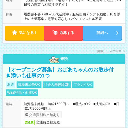
【現在も積極採用中！急募！】2カ月～ ■ご応募から最短2～3
期間
の方へ 今ご覧のお仕事で希望する勤務時間と、もう1つのお仕事
日後の就業も相談可能です！
の勤務時間。 合計で週40時間を超える場合は応募できません。
履歴書不要
/
40～50代活躍中
/
服装自由
/
シフト勤務
/
10名以
特徴
上の大量募集
/
電話対応なし
/
パソコンスキル不要
気になる！
応募する
詳細へ
掲載日：2026.08.07
未読
【オープニング募集】おばあちゃんのお散歩付
き添いも仕事の1つ
派遣
職種未経験OK
社会人未経験OK
ブランクOK
WEB登録・面接OK
無資格未経験：時給1500円～ ■週払いOK ■扶養内OK ■日
給与
収1万2000円以上
交通費別途支給あり
交通費全額支給
交通費