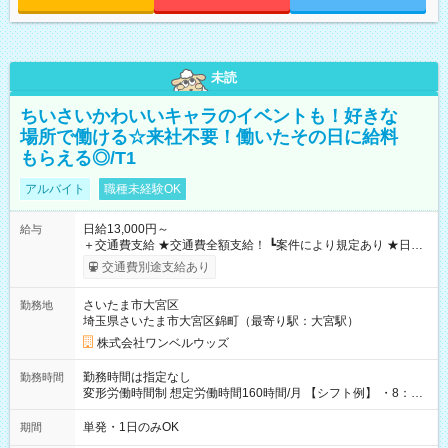
未読
ちいさいかわいいキャラのイベントも！好きな
場所で働ける☆来社不要！働いたその日に給料
もらえる◎/T1
アルバイト
職種未経験OK
日給13,000円～
給与
＋交通費支給 ★交通費全額支給！ ┗案件により規定あり ★日払
いOK！（規定あり） ┗働いたその日に現金GET♪ お仕事後はコ
交通費別途支給あり
ンビニATMから 日払い分を引き落とせます！ 【試用期間】試
用期間なし
さいたま市大宮区
勤務地
埼玉県さいたま市大宮区錦町（最寄り駅：大宮駅）
株式会社ワンベルウッズ
勤務時間は指定なし
勤務時間
変形労働時間制 想定労働時間160時間/月 【シフト例】 ・8：00
～21：00
単発・1日のみOK
期間