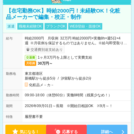
【在宅勤務OK】時給2000円！未経験OK！化粧
品メーカーで編集・校正・制作
派遣
職種未経験OK
ブランクOK
WEB登録・面接OK
時給2000円 月収例 32万円 時給2000円×実働8h×週5日×4
給与
週 ※月収例を保証するものではありません。※給与即受取りサ
ービス利用可（利用条件有）
交通費別途支給あり
1ヶ月3万円を上限として実費支給
交通費
30万円～
月収例
東京都港区
勤務地
新橋駅から徒歩5分
/
汐留駅から徒歩2分
化粧品メ－カ－
09:00-18:00（休憩60分）実働8時間（残業少なめ！）
勤務時間
2026年09月01日～長期 ※開始日相談OK ※9月～！
期間
履歴書不要
特徴
気になる！
応募する
詳細へ