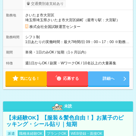
※勤務回数により昇給あり 【即給（前払い）オプションあ
交通費別途支給あり
り！】 希望される場合、勤務から1週間ほどで給与の一部を受け
取れます。 ※手数料418円がかかります。 【過去試験日の収入
さいたま市大宮区
勤務地
例】 ・河合塾模擬試験 8:30～17:30（休憩1時間） 時給1,300円
埼玉県埼玉県さいたま市大宮区錦町（最寄り駅：大宮駅）
×8時間＝日収10,400円＋交通費 ※当日の役割により時給＋100
円の場合あり ・国家試験 7:00～13:30（休憩なし） 時給1,300
株式会社全国試験運営センター
円（役割手当＋100円）×6時間＝日収8,400円＋交通費 【試用期
間】試用期間なし
シフト制
勤務時間
1日あたりの実働時間：最大7時間/日 09：00～17：00 ※勤務時
間は 試験により異なります。
単発・1日のみOK / 短期（1ヶ月以内）
期間
週1日からOK / 副業・WワークOK / 10名以上の大量募集
特徴
気になる！
応募する
詳細へ
未読
【未経験OK】【服装＆髪色自由！】お菓子のピ
ッキング・シール貼り｜短期
派遣
職種未経験OK
ブランクOK
WEB登録・面接OK