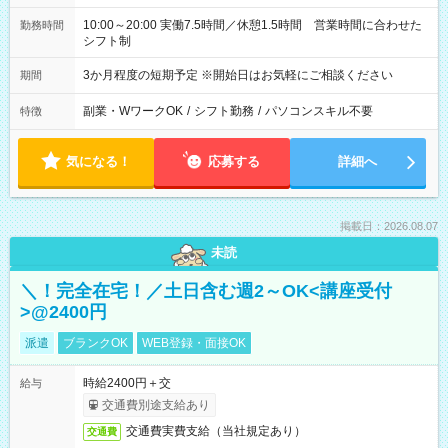
10:00～20:00 実働7.5時間／休憩1.5時間 営業時間に合わせた
勤務時間
シフト制
3か月程度の短期予定 ※開始日はお気軽にご相談ください
期間
副業・WワークOK
/
シフト勤務
/
パソコンスキル不要
特徴
気になる！
応募する
詳細へ
掲載日：2026.08.07
未読
＼！完全在宅！／土日含む週2～OK<講座受付
>@2400円
派遣
ブランクOK
WEB登録・面接OK
時給2400円＋交
給与
交通費別途支給あり
交通費実費支給（当社規定あり）
交通費