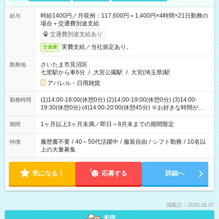
時給1400円／月収例：117,600円＝1,400円×4時間×21日勤務の
給与
場合＋交通費別途支給
交通費別途支給あり
実費支給／当社規定あり。
交通費
さいたま市見沼区
勤務地
七里駅から車6分
/
大宮公園駅
/
大宮(埼玉県)駅
アパレル・日用雑貨
(1)14:00-18:00(休憩0分) (2)14:00-19:00(休憩0分) (3)14:00-
勤務時間
19:30(休憩0分) (4)14:00-20:00(休憩45分) ※お好きな時間が選べ
ます
1ヶ月以上3ヶ月未満／即日～8月末までの期間限定
期間
履歴書不要
/
40～50代活躍中
/
服装自由
/
シフト勤務
/
10名以
特徴
上の大量募集
気になる！
応募する
詳細へ
掲載日：2026.08.07
未読