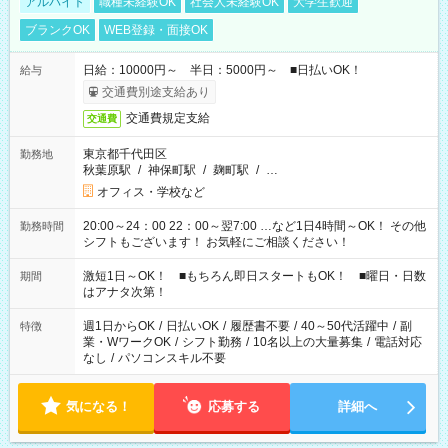
アルバイト
職種未経験OK
社会人未経験OK
大学生歓迎
ブランクOK
WEB登録・面接OK
日給：10000円～ 半日：5000円～ ■日払いOK！
給与
交通費別途支給あり
交通費規定支給
交通費
東京都千代田区
勤務地
秋葉原駅
/
神保町駅
/
麹町駅
/
…
オフィス・学校など
20:00～24：00 22：00～翌7:00 …など1日4時間～OK！ その他
勤務時間
シフトもございます！ お気軽にご相談ください！
激短1日～OK！ ■もちろん即日スタートもOK！ ■曜日・日数
期間
はアナタ次第！
週1日からOK
/
日払いOK
/
履歴書不要
/
40～50代活躍中
/
副
特徴
業・WワークOK
/
シフト勤務
/
10名以上の大量募集
/
電話対応
なし
/
パソコンスキル不要
気になる！
応募する
詳細へ