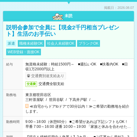
掲載日：2026.08.07
未読
説明会参加で全員に【現金2千円相当プレゼン
ト】生活のお手伝い
派遣
職種未経験OK
社会人未経験OK
ブランクOK
WEB登録・面接OK
無資格未経験：時給1500円～ ■週払いOK ■扶養内OK ■日
給与
収1万2000円以上
交通費別途支給あり
交通費全額支給
交通費
東京都世田谷区
勤務地
三軒茶屋駅
/
世田谷駅
/
下高井戸駅
/
…
≪自宅からドアtoドアで30分以内！≫ご希望の勤務地を紹介
します。
9:00～18:00（休憩60分） ■ご希望があれば下記シフトもOK！
勤務時間
早番 7:00～16:00 遅番 10:00～19:00 「家族と休みを合わせた
い」 「余裕を持って夕飯の準備がしたい」 「できれば残業はし
たくない」 など、ご希望を教えてくださいね。 ※Wワーク希望