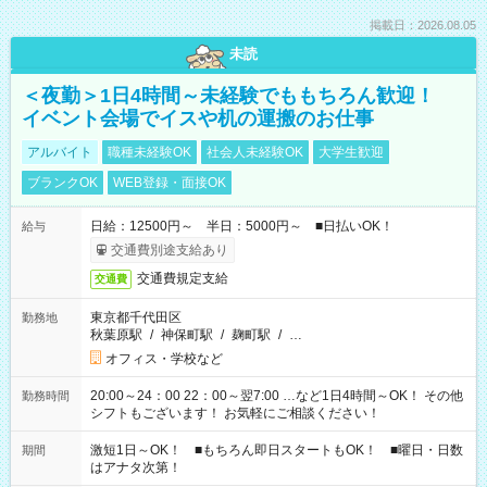
掲載日：2026.08.05
未読
＜夜勤＞1日4時間～未経験でももちろん歓迎！
イベント会場でイスや机の運搬のお仕事
アルバイト
職種未経験OK
社会人未経験OK
大学生歓迎
ブランクOK
WEB登録・面接OK
日給：12500円～ 半日：5000円～ ■日払いOK！
給与
交通費別途支給あり
交通費規定支給
交通費
東京都千代田区
勤務地
秋葉原駅
/
神保町駅
/
麹町駅
/
…
オフィス・学校など
20:00～24：00 22：00～翌7:00 …など1日4時間～OK！ その他
勤務時間
シフトもございます！ お気軽にご相談ください！
激短1日～OK！ ■もちろん即日スタートもOK！ ■曜日・日数
期間
はアナタ次第！