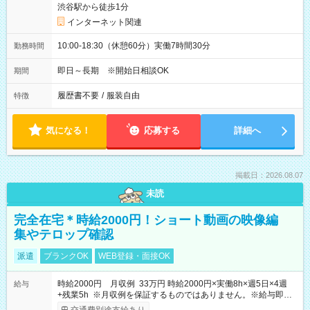
渋谷駅から徒歩1分
インターネット関連
10:00-18:30（休憩60分）実働7時間30分
勤務時間
即日～長期 ※開始日相談OK
期間
履歴書不要
/
服装自由
特徴
気になる！
応募する
詳細へ
掲載日：2026.08.07
未読
完全在宅＊時給2000円！ショート動画の映像編
集やテロップ確認
派遣
ブランクOK
WEB登録・面接OK
時給2000円 月収例 33万円 時給2000円×実働8h×週5日×4週
給与
+残業5h ※月収例を保証するものではありません。※給与即受
取りサービス利用可（利用条件有）