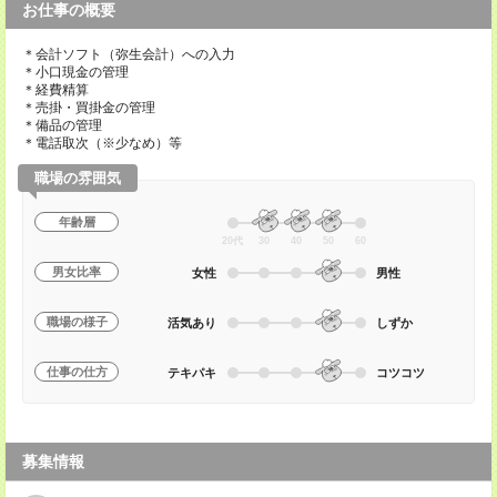
お仕事の概要
＊会計ソフト（弥生会計）への入力
＊小口現金の管理
＊経費精算
＊売掛・買掛金の管理
＊備品の管理
＊電話取次（※少なめ）等
職場の雰囲気
年齢層
20代
30
40
50
60
男女比率
女性
男性
職場の様子
活気あり
しずか
仕事の仕方
テキパキ
コツコツ
募集情報