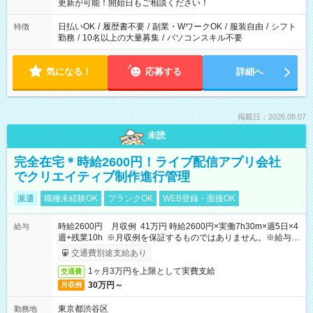
更新が可能！開始日もご相談ください！
日払いOK
/
履歴書不要
/
副業・WワークOK
/
服装自由
/
シフト
特徴
勤務
/
10名以上の大量募集
/
パソコンスキル不要
気になる！
応募する
詳細へ
掲載日：2026.08.07
未読
完全在宅＊時給2600円！ライブ配信アプリ会社
でクリエイティブ制作進行管理
派遣
職種未経験OK
ブランクOK
WEB登録・面接OK
時給2600円 月収例 41万円 時給2600円×実働7h30m×週5日×4
給与
週+残業10h ※月収例を保証するものではありません。※給与即
受取りサービス利用可（利用条件有）
交通費別途支給あり
1ヶ月3万円を上限として実費支給
交通費
30万円～
月収例
東京都渋谷区
勤務地