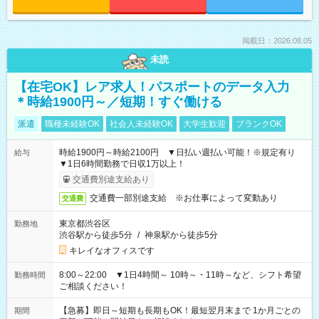
掲載日：2026.08.05
未読
【在宅OK】レア求人！パスポートのデータ入力
＊時給1900円～／短期！すぐ働ける
派遣
職種未経験OK
社会人未経験OK
大学生歓迎
ブランクOK
時給1900円～時給2100円 ▼日払い週払い可能！※規定有り
給与
▼1日6時間勤務で日収1万以上！
交通費別途支給あり
交通費一部別途支給 ※お仕事によって変動あり
交通費
東京都渋谷区
勤務地
渋谷駅から徒歩5分
/
神泉駅から徒歩5分
キレイなオフィスです
8:00～22:00 ▼1日4時間～ 10時～・11時～など、シフト希望
勤務時間
ご相談ください！
【急募】即日～短期も長期もOK！最短翌月末まで 1か月ごとの
期間