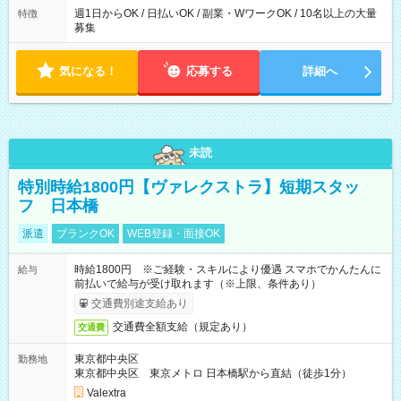
週1日からOK / 日払いOK / 副業・WワークOK / 10名以上の大量
特徴
募集
気になる！
応募する
詳細へ
未読
特別時給1800円【ヴァレクストラ】短期スタッ
フ 日本橋
派遣
ブランクOK
WEB登録・面接OK
時給1800円 ※ご経験・スキルにより優遇 スマホでかんたんに
給与
前払いで給与が受け取れます（※上限、条件あり）
交通費別途支給あり
交通費全額支給（規定あり）
交通費
東京都中央区
勤務地
東京都中央区 東京メトロ 日本橋駅から直結（徒歩1分）
Valextra