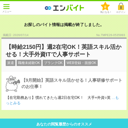
0
メニュー
気になる！
ログイン
お探しのバイト情報は掲載が終了しました。
掲載日 :2026
/
07
/
14
No.TMPE26-0535993
【時給2150円】週2在宅OK！英語スキル活か
せる！大手外資ITで人事サポート
派遣
職種未経験OK
ブランクOK
WEB登録・面接OK
【9月開始】英語スキル活かせる！人事研修サポート
のお仕事！
【在宅勤務あり】慣れてきたら週2日在宅OK！ 大手×外資○英
...も
っとみる
あなたの閲覧履歴からのオススメ