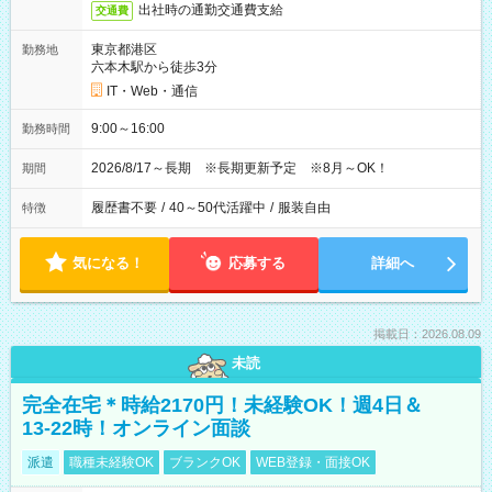
出社時の通勤交通費支給
交通費
東京都港区
勤務地
六本木駅から徒歩3分
IT・Web・通信
9:00～16:00
勤務時間
2026/8/17～長期 ※長期更新予定 ※8月～OK！
期間
履歴書不要
/
40～50代活躍中
/
服装自由
特徴
気になる！
応募する
詳細へ
掲載日：2026.08.09
未読
完全在宅＊時給2170円！未経験OK！週4日＆
13-22時！オンライン面談
派遣
職種未経験OK
ブランクOK
WEB登録・面接OK