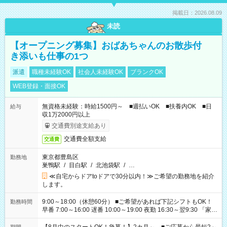
掲載日：2026.08.09
未読
【オープニング募集】おばあちゃんのお散歩付
き添いも仕事の1つ
派遣
職種未経験OK
社会人未経験OK
ブランクOK
WEB登録・面接OK
無資格未経験：時給1500円～ ■週払いOK ■扶養内OK ■日
給与
収1万2000円以上
交通費別途支給あり
交通費全額支給
交通費
東京都豊島区
勤務地
巣鴨駅
/
目白駅
/
北池袋駅
/
…
≪自宅からドアtoドアで30分以内！≫ご希望の勤務地を紹介
します。
9:00～18:00（休憩60分） ■ご希望があれば下記シフトもOK！
勤務時間
早番 7:00～16:00 遅番 10:00～19:00 夜勤 16:30～翌9:30 「家族
と休みを合わせたい」 「余裕を持って夕飯の準備がしたい」
「できれば残業はしたくない」 など、ご希望を教えてください