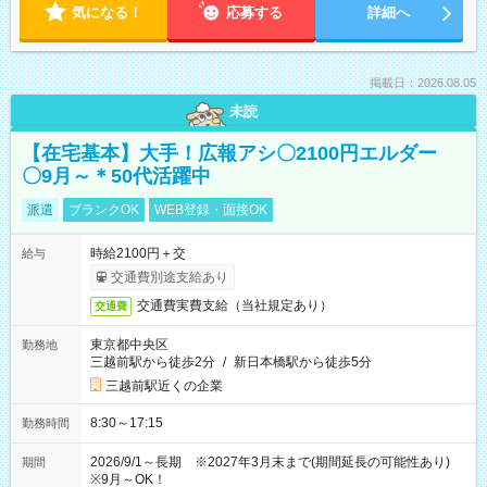
気になる！
応募する
詳細へ
掲載日：2026.08.05
未読
【在宅基本】大手！広報アシ〇2100円エルダー
〇9月～＊50代活躍中
派遣
ブランクOK
WEB登録・面接OK
時給2100円＋交
給与
交通費別途支給あり
交通費実費支給（当社規定あり）
交通費
東京都中央区
勤務地
三越前駅から徒歩2分
/
新日本橋駅から徒歩5分
三越前駅近くの企業
8:30～17:15
勤務時間
2026/9/1～長期 ※2027年3月末まで(期間延長の可能性あり)
期間
※9月～OK！