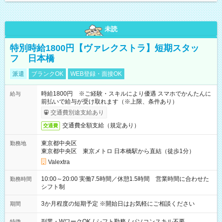
未読
特別時給1800円【ヴァレクストラ】短期スタッ
フ 日本橋
派遣
ブランクOK
WEB登録・面接OK
時給1800円 ※ご経験・スキルにより優遇 スマホでかんたんに
給与
前払いで給与が受け取れます（※上限、条件あり）
交通費別途支給あり
交通費全額支給（規定あり）
交通費
東京都中央区
勤務地
東京都中央区 東京メトロ 日本橋駅から直結（徒歩1分）
Valextra
10:00～20:00 実働7.5時間／休憩1.5時間 営業時間に合わせた
勤務時間
シフト制
3か月程度の短期予定 ※開始日はお気軽にご相談ください
期間
副業・WワークOK
/
シフト勤務
/
パソコンスキル不要
特徴