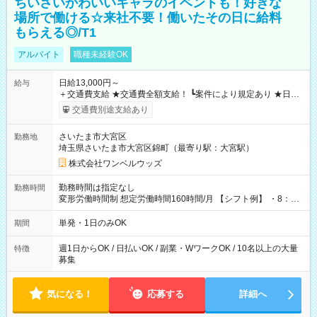
ちいさいかわいいキャラのイベントも！好きな
場所で働ける☆来社不要！働いたその日に給料
もらえる◎/T1
アルバイト
職種未経験OK
日給13,000円～
給与
＋交通費支給 ★交通費全額支給！ ┗案件により規定あり ★日払
いOK！（規定あり） ┗働いたその日に現金GET♪ お仕事後はコ
交通費別途支給あり
ンビニATMから 日払い分を引き落とせます！ 【試用期間】試
用期間なし
さいたま市大宮区
勤務地
埼玉県さいたま市大宮区錦町（最寄り駅：大宮駅）
株式会社ワンベルウッズ
勤務時間は指定なし
勤務時間
変形労働時間制 想定労働時間160時間/月 【シフト例】 ・8：00
～21：00
単発・1日のみOK
期間
週1日からOK / 日払いOK / 副業・WワークOK / 10名以上の大量
特徴
募集
気になる！
応募する
詳細へ