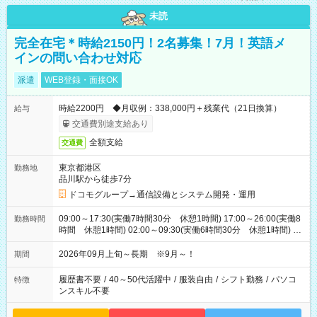
未読
完全在宅＊時給2150円！2名募集！7月！英語メ
インの問い合わせ対応
派遣
WEB登録・面接OK
時給2200円 ◆月収例：338,000円＋残業代（21日換算）
給与
交通費別途支給あり
全額支給
交通費
東京都港区
勤務地
品川駅から徒歩7分
ドコモグループ→通信設備とシステム開発・運用
09:00～17:30(実働7時間30分 休憩1時間) 17:00～26:00(実働8
勤務時間
時間 休憩1時間) 02:00～09:30(実働6時間30分 休憩1時間) ※
日勤は就業時間1/夜勤は就業時間2.3を連続で行って頂きます
2026年09月上旬～長期 ※9月～！
期間
履歴書不要
/
40～50代活躍中
/
服装自由
/
シフト勤務
/
パソコ
特徴
ンスキル不要