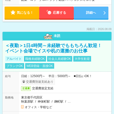
気になる！
応募する
詳細へ
掲載日：2026.08.09
未読
＜夜勤＞1日4時間～未経験でももちろん歓迎！
イベント会場でイスや机の運搬のお仕事
アルバイト
職種未経験OK
社会人未経験OK
大学生歓迎
ブランクOK
WEB登録・面接OK
日給：12500円～ 半日：5000円～ ■日払いOK！
給与
交通費別途支給あり
交通費規定支給
交通費
東京都千代田区
勤務地
秋葉原駅
/
神保町駅
/
麹町駅
/
…
オフィス・学校など