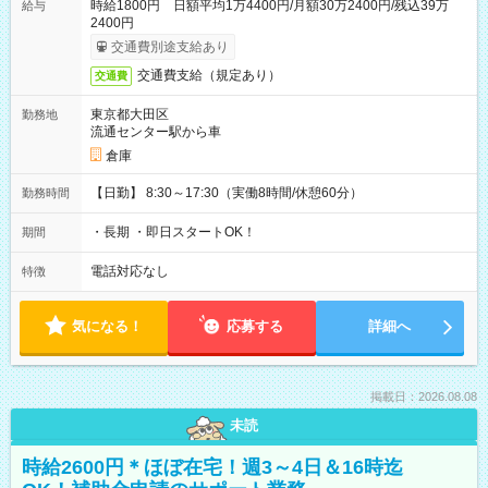
時給1800円 日額平均1万4400円/月額30万2400円/残込39万
給与
2400円
交通費別途支給あり
交通費支給（規定あり）
交通費
東京都大田区
勤務地
流通センター駅から車
倉庫
【日勤】 8:30～17:30（実働8時間/休憩60分）
勤務時間
・長期 ・即日スタートOK！
期間
電話対応なし
特徴
気になる！
応募する
詳細へ
掲載日：2026.08.08
未読
時給2600円＊ほぼ在宅！週3～4日＆16時迄