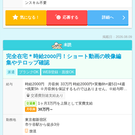
ンスキル不要
気になる！
応募する
詳細へ
掲載日：2026.08.09
未読
完全在宅＊時給2000円！ショート動画の映像編
集やテロップ確認
派遣
ブランクOK
WEB登録・面接OK
時給2000円 月収例 33万円 時給2000円×実働8h×週5日×4週
給与
+残業5h ※月収例を保証するものではありません。※給与即受
取りサービス利用可（利用条件有）
交通費別途支給あり
1ヶ月3万円を上限として実費支給
交通費
30万円～
月収例
東京都新宿区
勤務地
市ケ谷駅から徒歩3分
放送