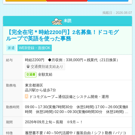
掲載日：2026.08.07
未読
【完全在宅＊時給2200円】2名募集！ドコモグ
ループで英語を使った事務
派遣
WEB登録・面接OK
時給2200円 ◆月収例：338,000円＋残業代（21日換算）
給与
交通費別途支給あり
全額支給
交通費
東京都港区
勤務地
品川駅から徒歩7分
ドコモグループ→通信設備とシステム開発・運用
09:00～17:30(実働7時間30分 休憩1時間) 17:00～26:00(実働8
勤務時間
時間 休憩1時間) 02:00～09:30(実働6時間30分 休憩1時間) ※
日勤は就業時間1/夜勤は就業時間2.3を連続で行って頂きます
2026年09月上旬～長期 ※9月～！
期間
履歴書不要
/
40～50代活躍中
/
服装自由
/
シフト勤務
/
パソコ
特徴