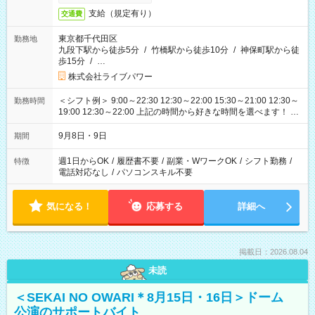
支給（規定有り）
交通費
東京都千代田区
勤務地
九段下駅から徒歩5分
/
竹橋駅から徒歩10分
/
神保町駅から徒
歩15分
/
…
株式会社ライブパワー
＜シフト例＞ 9:00～22:30 12:30～22:00 15:30～21:00 12:30～
勤務時間
19:00 12:30～22:00 上記の時間から好きな時間を選べます！ ※
時間は変更となる可能性があります
9月8日・9日
期間
週1日からOK
/
履歴書不要
/
副業・WワークOK
/
シフト勤務
/
特徴
電話対応なし
/
パソコンスキル不要
気になる！
応募する
詳細へ
掲載日：2026.08.04
未読
＜SEKAI NO OWARI＊8月15日・16日＞ドーム
公演のサポートバイト