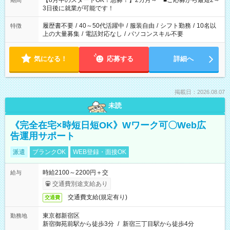
【8月中のスタートOK！急募！】2カ月～ ■ご応募から最短2～
期間
ね。 ※Wワーク希望の方へ 今ご覧のお仕事で希望する勤務時間
3日後に就業が可能です！
と、もう1つのお仕事の勤務時間。 合計で週40時間を超える場
合は応募できません。
履歴書不要
/
40～50代活躍中
/
服装自由
/
シフト勤務
/
10名以
特徴
上の大量募集
/
電話対応なし
/
パソコンスキル不要
気になる！
応募する
詳細へ
掲載日：2026.08.07
未読
《完全在宅×時短日短OK》Wワーク可〇Web広
告運用サポート
派遣
ブランクOK
WEB登録・面接OK
時給2100～2200円＋交
給与
交通費別途支給あり
交通費支給(規定有り)
交通費
東京都新宿区
勤務地
新宿御苑前駅から徒歩3分
/
新宿三丁目駅から徒歩4分