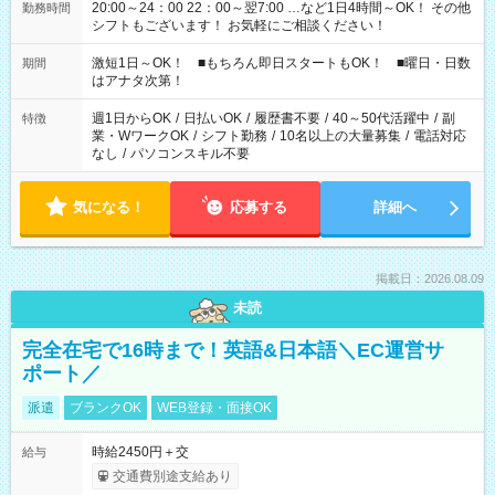
20:00～24：00 22：00～翌7:00 …など1日4時間～OK！ その他
勤務時間
シフトもございます！ お気軽にご相談ください！
激短1日～OK！ ■もちろん即日スタートもOK！ ■曜日・日数
期間
はアナタ次第！
週1日からOK
/
日払いOK
/
履歴書不要
/
40～50代活躍中
/
副
特徴
業・WワークOK
/
シフト勤務
/
10名以上の大量募集
/
電話対応
なし
/
パソコンスキル不要
気になる！
応募する
詳細へ
掲載日：2026.08.09
未読
完全在宅で16時まで！英語&日本語＼EC運営サ
ポート／
派遣
ブランクOK
WEB登録・面接OK
時給2450円＋交
給与
交通費別途支給あり