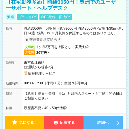
【在宅勤務多め】時給3050円！豊洲でのユーザ
ーサポート・ヘルプデスク
派遣
ブランクOK
WEB登録・面接OK
時給3050円 月収例 48万8000円 時給3050円×実働7h30m×週5
給与
日×4週+残業10h ※月収例を保証するものではありません。※給
与即受取りサービス利用可（利用条件有）
交通費別途支給あり
1ヶ月3万円を上限として実費支給
交通費
30万円～
月収例
東京都江東区
勤務地
豊洲駅から徒歩2分
情報処理サ－ビス
09:00-17:30（休憩60分）実働7時間30分
勤務時間
【急募】即日～長期 ※1か月以内のスタートも可能！開始日は
期間
ご相談ください
履歴書不要
/
40～50代活躍中
特徴
気になる！
応募する
詳細へ