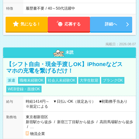
履歴書不要
/
40～50代活躍中
特徴
気になる！
応募する
詳細へ
掲載日：2026.08.07
未読
【シフト自由・現金手渡しOK】iPhoneなどス
マホの充電を繋げるだけ！
派遣
職種未経験OK
社会人未経験OK
大学生歓迎
ブランクOK
WEB登録・面接OK
時給1414円～ ▼日払いOK（規定あり） ■初勤務手当あり
給与
※規定による
東京都新宿区
勤務地
新宿駅から徒歩
/
新宿三丁目駅から徒歩
/
高田馬場駅から徒歩
/
…
物流企業