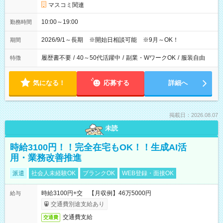
マスコミ関連
10:00～19:00
勤務時間
2026/9/1～長期 ※開始日相談可能 ※9月～OK！
期間
履歴書不要
/
40～50代活躍中
/
副業・WワークOK
/
服装自由
特徴
気になる！
応募する
詳細へ
掲載日：2026.08.07
未読
時給3100円！！完全在宅もOK！！生成AI活
用・業務改善推進
派遣
社会人未経験OK
ブランクOK
WEB登録・面接OK
時給3100円+交 【月収例】46万5000円
給与
交通費別途支給あり
交通費支給
交通費