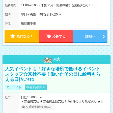
11:00-20:00（休憩60分）実働8時間（残業少なめ！）
勤務時間
即日～長期 ※開始日相談OK
期間
履歴書不要
特徴
気になる！
応募する
詳細へ
未読
人気イベントも！好きな場所で働けるイベント
スタッフ☆来社不要！働いたその日に給料もら
える日払い/T1
アルバイト
職種未経験OK
日給13,000円～
給与
＋交通費支給 ★交通費全額支給！ ┗案件により規定あり ★日払
いOK！（規定あり） ┗働いたその日に現金GET♪ お仕事後はコ
交通費別途支給あり
ンビニATMから 日払い分を引き落とせます！ 【試用期間】試