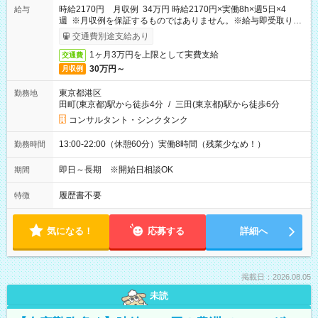
時給2170円 月収例 34万円 時給2170円×実働8h×週5日×4
給与
週 ※月収例を保証するものではありません。※給与即受取りサ
ービス利用可（利用条件有）
交通費別途支給あり
1ヶ月3万円を上限として実費支給
交通費
30万円～
月収例
東京都港区
勤務地
田町(東京都)駅から徒歩4分
/
三田(東京都)駅から徒歩6分
コンサルタント・シンクタンク
13:00-22:00（休憩60分）実働8時間（残業少なめ！）
勤務時間
即日～長期 ※開始日相談OK
期間
履歴書不要
特徴
気になる！
応募する
詳細へ
掲載日：2026.08.05
未読