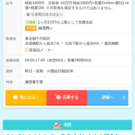
時給3300円 月収例 54万円 時給3300円×実働7h40m×週5日×4
給与
週+残業10h ※月収例を保証するものではありません。
交通費別途支給あり
1ヶ月3万円を上限として実費支給
交通費
30万円～
月収例
東京都千代田区
勤務地
水道橋駅から徒歩7分
/
九段下駅から徒歩4分
/
飯田橋駅
医薬品メ－カ－
09:00-17:40（休憩60分）実働7時間40分
勤務時間
即日～長期 ※開始日相談OK
期間
履歴書不要
特徴
気になる！
応募する
詳細へ
未読