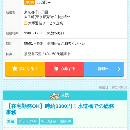
30万円～
月収例
東京都千代田区
勤務地
大手町(東京都)駅から徒歩5分
大手通信サービス企業
9:00～17:30（休憩:60分）
勤務時間
09/01～長期 ※開始日ご相談ください！
期間
履歴書不要
/
40～50代活躍中
特徴
気になる！
応募する
詳細へ
掲載日：2026.08.06
未読
【在宅勤務OK】時給3300円！水道橋での総務
事務
派遣
ブランクOK
WEB登録・面接OK