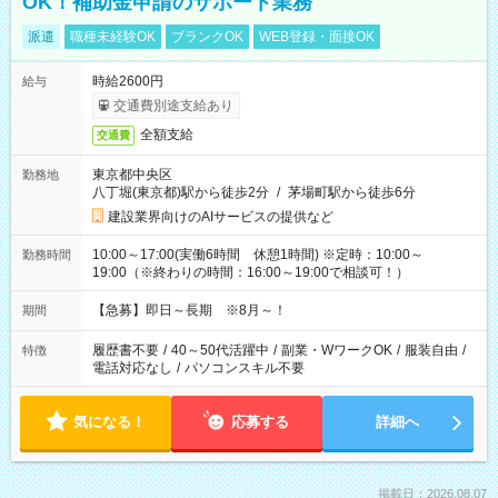
OK！補助金申請のサポート業務
派遣
職種未経験OK
ブランクOK
WEB登録・面接OK
時給2600円
給与
交通費別途支給あり
全額支給
交通費
東京都中央区
勤務地
八丁堀(東京都)駅から徒歩2分
/
茅場町駅から徒歩6分
建設業界向けのAIサービスの提供など
10:00～17:00(実働6時間 休憩1時間) ※定時：10:00～
勤務時間
19:00（※終わりの時間：16:00～19:00で相談可！）
【急募】即日～長期 ※8月～！
期間
履歴書不要
/
40～50代活躍中
/
副業・WワークOK
/
服装自由
/
特徴
電話対応なし
/
パソコンスキル不要
気になる！
応募する
詳細へ
掲載日：2026.08.07