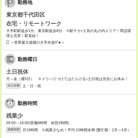
勤務地
東京都千代田区
在宅・リモートワーク
大手町駅徒歩1分、東京駅徒歩8分 ※駅チカ×人気の丸の内エリア！周辺環
境も充実！駅直結！
＜世界最大規模の大手外資IT★＞
勤務曜日
土日祝休
月～金（週5日） ※メリハリつけてはたらける♪土日祝は完全にお休み！
土・日・祝
休日休暇
勤務時間
残業少
09:00～18:00(実働8時間 休憩1時間)
月10時間 ※残業少なめ！平均 10時間未満 (繁忙期：2月～4月）
残業時間