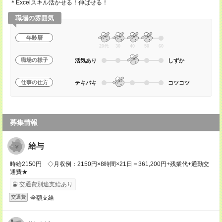
＊Excelスキル活かせる！伸ばせる！
職場の雰囲気
年齢層
20代
30
40
50
60
職場の様子
活気あり
しずか
仕事の仕方
テキパキ
コツコツ
募集情報
給与
時給2150円 ◇月収例：2150円×8時間×21日＝361,200円+残業代+通勤交
通費★
交通費別途支給あり
全額支給
交通費