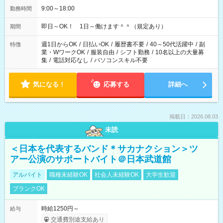
9:00～18:00
勤務時間
即日～OK！ 1日～働けます＾＾（規定あり）
期間
週1日からOK
/
日払いOK
/
履歴書不要
/
40～50代活躍中
/
副
特徴
業・WワークOK
/
服装自由
/
シフト勤務
/
10名以上の大量募
集
/
電話対応なし
/
パソコンスキル不要
気になる！
応募する
詳細へ
掲載日：2026.08.03
未読
＜日本を代表するバンド＊サカナクション＞ツ
アー公演のサポートバイト＠日本武道館
アルバイト
職種未経験OK
社会人未経験OK
大学生歓迎
ブランクOK
時給1250円～
給与
交通費別途支給あり