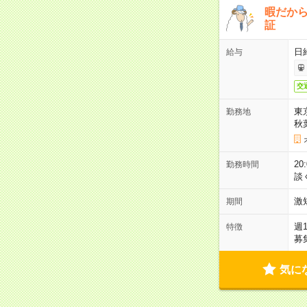
暇だか
証
日
給与
交
東
勤務地
秋
2
勤務時間
談
激
期間
週
特徴
募
気に