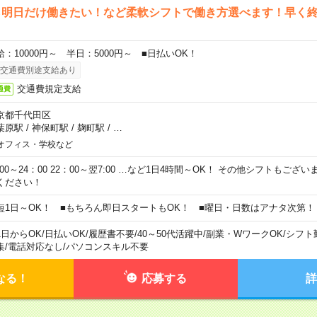
ら明日だけ働きたい！など柔軟シフトで働き方選べます！早く
給：10000円～ 半日：5000円～ ■日払いOK！
交通費別途支給あり
交通費規定支給
通費
京都千代田区
葉原駅
/
神保町駅
/
麹町駅
/
…
オフィス・学校など
0:00～24：00 22：00～翌7:00 …など1日4時間～OK！ その他シフトもござ
ください！
短1日～OK！ ■もちろん即日スタートもOK！ ■曜日・日数はアナタ次第！
1日からOK
/
日払いOK
/
履歴書不要
/
40～50代活躍中
/
副業・WワークOK
/
シフト
集
/
電話対応なし
/
パソコンスキル不要
なる！
応募する
詳