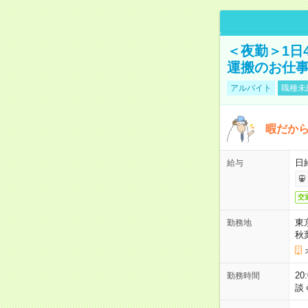
＜夜勤＞1日
運搬のお仕
アルバイト
職種未
暇だか
日
給与
交
東
勤務地
秋
2
勤務時間
談