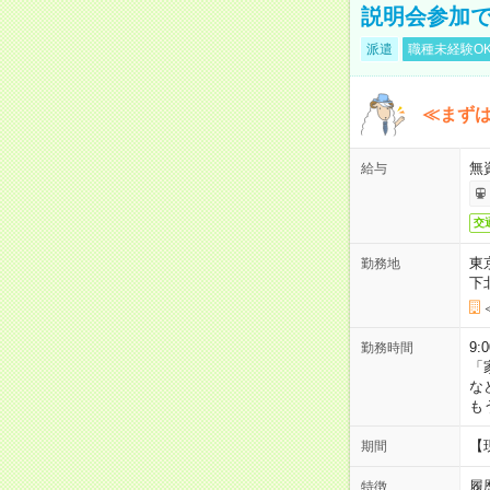
説明会参加で
派遣
職種未経験O
≪まずは
無
給与
交
東
勤務地
下
9:
勤務時間
「
な
も
【
期間
履
特徴