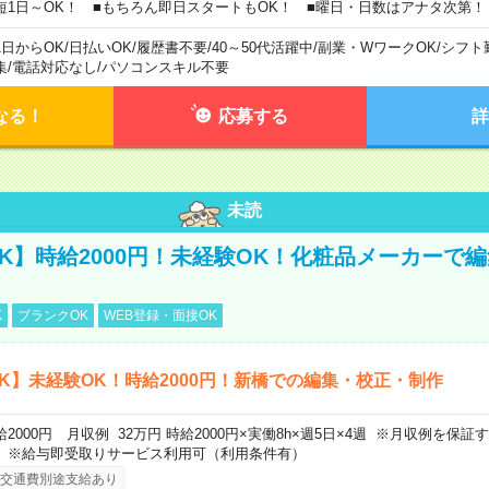
短1日～OK！ ■もちろん即日スタートもOK！ ■曜日・日数はアナタ次第！
1日からOK
/
日払いOK
/
履歴書不要
/
40～50代活躍中
/
副業・WワークOK
/
シフト
集
/
電話対応なし
/
パソコンスキル不要
なる！
応募する
詳
未読
K】時給2000円！未経験OK！化粧品メーカーで
K
ブランクOK
WEB登録・面接OK
K】未経験OK！時給2000円！新橋での編集・校正・制作
給2000円 月収例 32万円 時給2000円×実働8h×週5日×4週 ※月収例を保
。※給与即受取りサービス利用可（利用条件有）
交通費別途支給あり