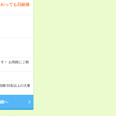
終わっても日給保
います！ お気軽にご相
勤務
/
10名以上の大量
細へ