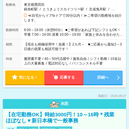
東京都墨田区
勤務地
錦糸町駅
/
とうきょうスカイツリー駅
/
京成曳舟駅
/
…
≪自宅からドアtoドアで30分以内！≫ご希望の勤務地を紹介
します。
9:00～18:00（休憩60分） ■ご希望があれば下記シフトもOK！
勤務時間
早番 7:00～16:00 遅番 10:00～19:00 「家族と休みを合わせた
い」 「余裕を持って夕飯の準備がしたい」 「できれば残業はし
たくない」 など、ご希望を教えてくださいね。 ※Wワーク希望
【現在も積極採用中！急募！】2カ月～ ■ご応募から最短2～3
期間
の方へ 今ご覧のお仕事で希望する勤務時間と、もう1つのお仕事
日後の就業も相談可能です！
の勤務時間。 合計で週40時間を超える場合は応募できません。
履歴書不要
/
40～50代活躍中
/
服装自由
/
シフト勤務
/
10名以
特徴
上の大量募集
/
電話対応なし
/
パソコンスキル不要
気になる！
応募する
詳細へ
掲載日：2026.08.07
未読
【在宅勤務OK】時給3000円！10～16時＊残業
ほぼなし▼新日本橋で一般事務