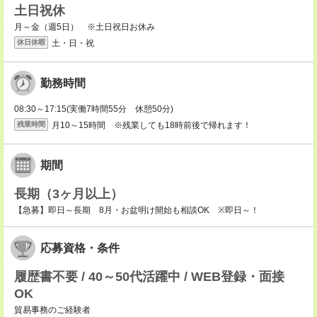
土日祝休
月～金（週5日） ※土日祝日お休み
土・日・祝
休日休暇
勤務時間
08:30～17:15(実働7時間55分 休憩50分)
月10～15時間 ※残業しても18時前後で帰れます！
残業時間
期間
長期（3ヶ月以上）
【急募】即日～長期 8月・お盆明け開始も相談OK ※即日～！
応募資格・条件
履歴書不要 / 40～50代活躍中 / WEB登録・面接
OK
貿易事務のご経験者