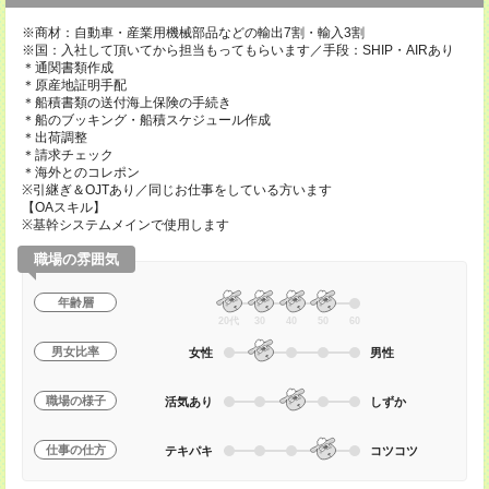
※商材：自動車・産業用機械部品などの輸出7割・輸入3割
※国：入社して頂いてから担当もってもらいます／手段：SHIP・AIRあり
＊通関書類作成
＊原産地証明手配
＊船積書類の送付海上保険の手続き
＊船のブッキング・船積スケジュール作成
＊出荷調整
＊請求チェック
＊海外とのコレポン
※引継ぎ＆OJTあり／同じお仕事をしている方います
【OAスキル】
※基幹システムメインで使用します
職場の雰囲気
年齢層
20代
30
40
50
60
男女比率
女性
男性
職場の様子
活気あり
しずか
仕事の仕方
テキパキ
コツコツ