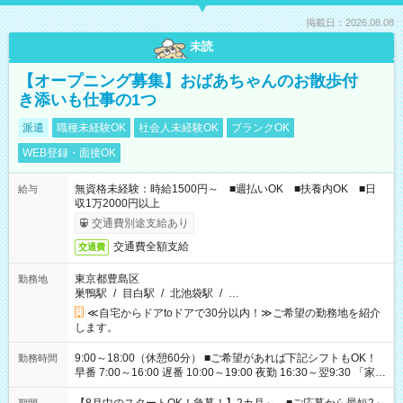
掲載日：2026.08.08
未読
【オープニング募集】おばあちゃんのお散歩付
き添いも仕事の1つ
派遣
職種未経験OK
社会人未経験OK
ブランクOK
WEB登録・面接OK
無資格未経験：時給1500円～ ■週払いOK ■扶養内OK ■日
給与
収1万2000円以上
交通費別途支給あり
交通費全額支給
交通費
東京都豊島区
勤務地
巣鴨駅
/
目白駅
/
北池袋駅
/
…
≪自宅からドアtoドアで30分以内！≫ご希望の勤務地を紹介
します。
9:00～18:00（休憩60分） ■ご希望があれば下記シフトもOK！
勤務時間
早番 7:00～16:00 遅番 10:00～19:00 夜勤 16:30～翌9:30 「家族
と休みを合わせたい」 「余裕を持って夕飯の準備がしたい」
「できれば残業はしたくない」 など、ご希望を教えてください