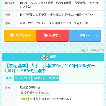
10:00～20:00 実働7.5時間／休憩1.5時間 営業時間に合わせた
勤務時間
シフト制
3か月程度の短期予定 ※開始日はお気軽にご相談ください
期間
副業・WワークOK
/
シフト勤務
/
パソコンスキル不要
特徴
気になる！
応募する
詳細へ
掲載日：2026.08.05
未読
【在宅基本】大手！広報アシ〇2100円エルダー
〇9月～＊50代活躍中
派遣
ブランクOK
WEB登録・面接OK
時給2100円＋交
給与
交通費別途支給あり
交通費実費支給（当社規定あり）
交通費