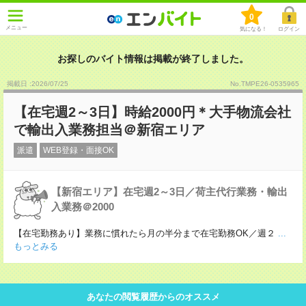
0
メニュー
気になる！
ログイン
お探しのバイト情報は掲載が終了しました。
掲載日 :2026
/
07
/
25
No.TMPE26-0535965
【在宅週2～3日】時給2000円＊大手物流会社
で輸出入業務担当＠新宿エリア
派遣
WEB登録・面接OK
【新宿エリア】在宅週2～3日／荷主代行業務・輸出
入業務＠2000
【在宅勤務あり】業務に慣れたら月の半分まで在宅勤務OK／週２
...
もっとみる
あなたの閲覧履歴からのオススメ