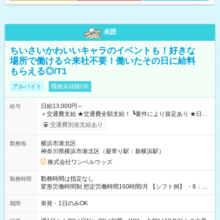
未読
ちいさいかわいいキャラのイベントも！好きな
場所で働ける☆来社不要！働いたその日に給料
もらえる◎/T1
アルバイト
職種未経験OK
日給13,000円～
給与
＋交通費支給 ★交通費全額支給！ ┗案件により規定あり ★日払
いOK！（規定あり） ┗働いたその日に現金GET♪ お仕事後はコ
交通費別途支給あり
ンビニATMから 日払い分を引き落とせます！ 【試用期間】試
用期間なし
横浜市港北区
勤務地
神奈川県横浜市港北区（最寄り駅：新横浜駅）
株式会社ワンベルウッズ
勤務時間は指定なし
勤務時間
変形労働時間制 想定労働時間160時間/月 【シフト例】 ・8：00
～21：00
単発・1日のみOK
期間