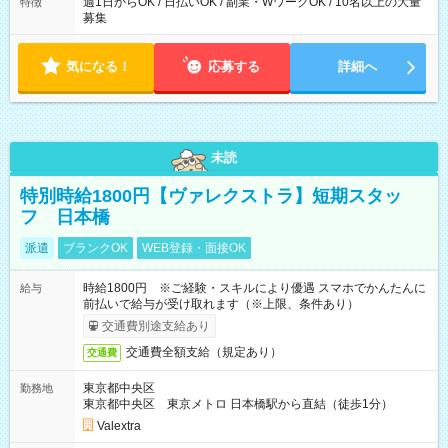
週1日からOK / 日払いOK / 副業・WワークOK / 10名以上の大量
特徴
募集
気になる！
応募する
詳細へ
未読
特別時給1800円【ヴァレクストラ】短期スタッ
フ 日本橋
派遣
ブランクOK
WEB登録・面接OK
時給1800円 ※ご経験・スキルにより優遇 スマホでかんたんに
給与
前払いで給与が受け取れます（※上限、条件あり）
交通費別途支給あり
交通費全額支給（規定あり）
交通費
東京都中央区
勤務地
東京都中央区 東京メトロ 日本橋駅から直結（徒歩1分）
Valextra