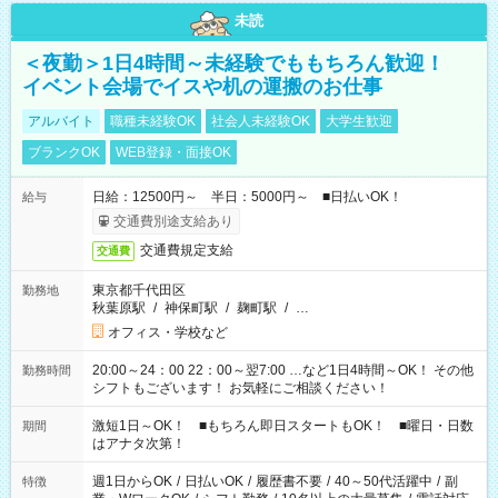
未読
＜夜勤＞1日4時間～未経験でももちろん歓迎！
イベント会場でイスや机の運搬のお仕事
アルバイト
職種未経験OK
社会人未経験OK
大学生歓迎
ブランクOK
WEB登録・面接OK
日給：12500円～ 半日：5000円～ ■日払いOK！
給与
交通費別途支給あり
交通費規定支給
交通費
東京都千代田区
勤務地
秋葉原駅
/
神保町駅
/
麹町駅
/
…
オフィス・学校など
20:00～24：00 22：00～翌7:00 …など1日4時間～OK！ その他
勤務時間
シフトもございます！ お気軽にご相談ください！
激短1日～OK！ ■もちろん即日スタートもOK！ ■曜日・日数
期間
はアナタ次第！
週1日からOK
/
日払いOK
/
履歴書不要
/
40～50代活躍中
/
副
特徴