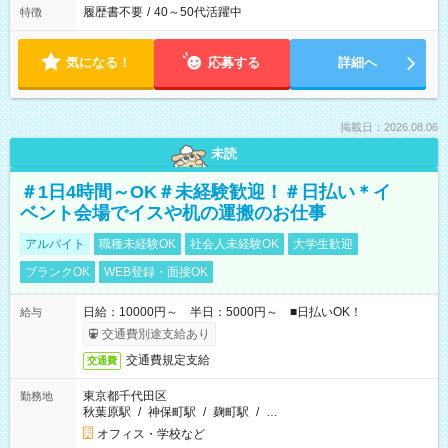
履歴書不要
/
40～50代活躍中
特徴
気になる！
応募する
詳細へ
掲載日：2026.08.06
未読
＃1日4時間～OK＃未経験歓迎！＃日払い＊イ
ベント会場でイスや机の運搬のお仕事
アルバイト
職種未経験OK
社会人未経験OK
大学生歓迎
ブランクOK
WEB登録・面接OK
日給：10000円～ 半日：5000円～ ■日払いOK！
給与
交通費別途支給あり
交通費規定支給
交通費
東京都千代田区
勤務地
秋葉原駅
/
神保町駅
/
麹町駅
/
…
オフィス・学校など