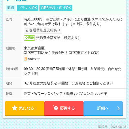
派遣
ブランクOK
WEB登録・面接OK
時給1800円 ※ご経験・スキルにより優遇 スマホでかんたんに
給与
前払いで給与が受け取れます（※上限、条件あり）
交通費別途支給あり
交通費全額支給（規定あり）
交通費
東京都新宿区
勤務地
新宿三丁目駅から徒歩2分
/
新宿(東京メトロ)駅
Valextra
09:30～20:30 実働7.5時間／休憩1.5時間 営業時間に合わせた
勤務時間
シフト制
3か月程度の短期予定 ※開始日はお気軽にご相談ください
期間
副業・WワークOK
/
シフト勤務
/
パソコンスキル不要
特徴
気になる！
応募する
詳細へ
掲載日：2026.08.05