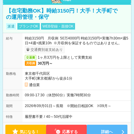
【在宅勤務OK】時給3150円！大手！大手町で
の運用管理・保守
派遣
ブランクOK
WEB登録・面接OK
時給3150円 月収例 50万4000円 時給3150円×実働7h30m×週5
給与
日×4週+残業10h ※月収例を保証するものではありません。
交通費別途支給あり
1ヶ月3万円を上限として実費支給
交通費
30万円～
月収例
東京都千代田区
勤務地
大手町(東京都)駅から徒歩1分
通信業
09:00-17:30（休憩60分）実働7時間30分
勤務時間
2026年09月01日～長期 ※開始日相談OK ※09月～
期間
履歴書不要
/
40～50代活躍中
特徴
気になる！
応募する
詳細へ