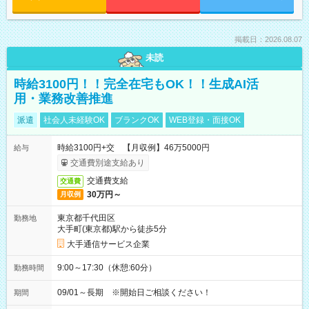
掲載日：2026.08.07
未読
時給3100円！！完全在宅もOK！！生成AI活
用・業務改善推進
派遣
社会人未経験OK
ブランクOK
WEB登録・面接OK
時給3100円+交 【月収例】46万5000円
給与
交通費別途支給あり
交通費支給
交通費
30万円～
月収例
東京都千代田区
勤務地
大手町(東京都)駅から徒歩5分
大手通信サービス企業
9:00～17:30（休憩:60分）
勤務時間
09/01～長期 ※開始日ご相談ください！
期間