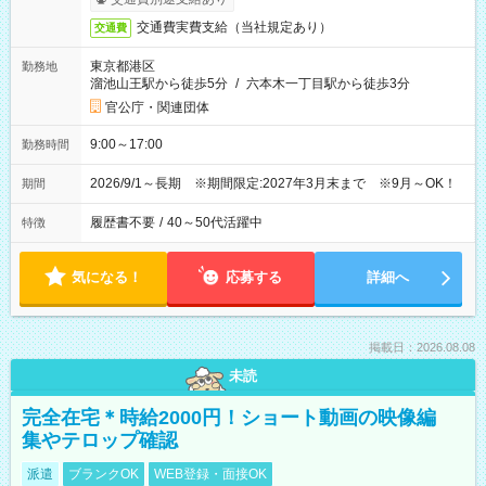
交通費実費支給（当社規定あり）
交通費
東京都港区
勤務地
溜池山王駅から徒歩5分
/
六本木一丁目駅から徒歩3分
官公庁・関連団体
9:00～17:00
勤務時間
2026/9/1～長期 ※期間限定:2027年3月末まで ※9月～OK！
期間
履歴書不要
/
40～50代活躍中
特徴
気になる！
応募する
詳細へ
掲載日：2026.08.08
未読
完全在宅＊時給2000円！ショート動画の映像編
集やテロップ確認
派遣
ブランクOK
WEB登録・面接OK