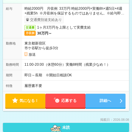
時給2000円 月収例 33万円 時給2000円×実働8h×週5日×4週
給与
+残業5h ※月収例を保証するものではありません。※給与即受
取りサービス利用可（利用条件有）
交通費別途支給あり
1ヶ月3万円を上限として実費支給
交通費
30万円～
月収例
東京都新宿区
勤務地
市ケ谷駅から徒歩3分
放送
11:00-20:00（休憩60分）実働8時間（残業少なめ！）
勤務時間
即日～長期 ※開始日相談OK
期間
履歴書不要
特徴
気になる！
応募する
詳細へ
掲載日：2026.08.08
未読