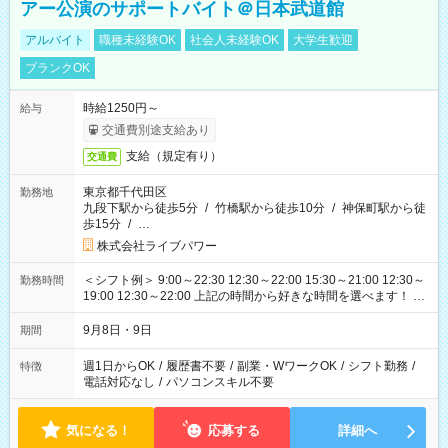
アー公演のサポートバイト＠日本武道館
アルバイト
職種未経験OK
社会人未経験OK
大学生歓迎
ブランクOK
時給1250円～
給与
交通費別途支給あり
支給（規定有り）
交通費
東京都千代田区
勤務地
九段下駅から徒歩5分
/
竹橋駅から徒歩10分
/
神保町駅から徒
歩15分
/
…
株式会社ライブパワー
＜シフト例＞ 9:00～22:30 12:30～22:00 15:30～21:00 12:30～
勤務時間
19:00 12:30～22:00 上記の時間から好きな時間を選べます！ ※
時間は変更となる可能性があります
9月8日・9日
期間
週1日からOK
/
履歴書不要
/
副業・WワークOK
/
シフト勤務
/
特徴
電話対応なし
/
パソコンスキル不要
気になる！
応募する
詳細へ