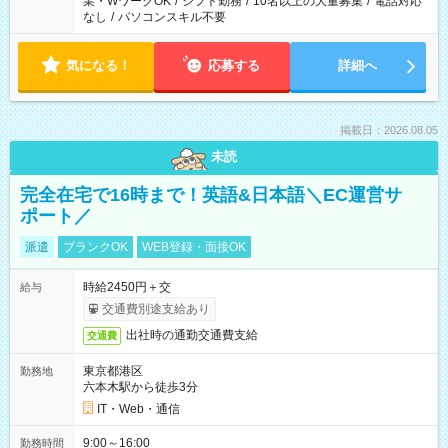
業・WワークOK
/
シフト勤務
/
10名以上の大量募集
/
電話対応
なし
/
パソコンスキル不要
気になる！
応募する
詳細へ
掲載日：2026.08.05
未読
完全在宅で16時まで！英語&日本語＼EC運営サ
ポート／
派遣
ブランクOK
WEB登録・面接OK
時給2450円＋交
給与
交通費別途支給あり
出社時の通勤交通費支給
交通費
東京都港区
勤務地
六本木駅から徒歩3分
IT・Web・通信
9:00～16:00
勤務時間