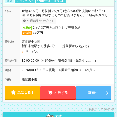
派遣
ブランクOK
WEB登録・面接OK
時給3000円 月収例 30万円 時給3000円×実働5h×週5日×4
給与
週 ※月収例を保証するものではありません。※給与即受取りサ
ービス利用可（利用条件有）
交通費別途支給あり
1ヶ月3万円を上限として実費支給
交通費
30万円～
月収例
東京都中央区
勤務地
新日本橋駅から徒歩3分
/
三越前駅から徒歩1分
サ－ビス
10:00-16:00（休憩60分）実働5時間（残業少なめ！）
勤務時間
2026年09月01日～長期 ※開始日相談OK ※9月～！
期間
履歴書不要
特徴
気になる！
応募する
詳細へ
掲載日：2026.08.07
未読