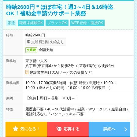
時給2600円＊ほぼ在宅！週3～4日＆16時迄
OK！補助金申請のサポート業務
派遣
職種未経験OK
ブランクOK
WEB登録・面接OK
時給2600円
給与
交通費別途支給あり
全額支給
交通費
東京都中央区
勤務地
八丁堀(東京都)駅から徒歩2分
/
茅場町駅から徒歩6分
建設業界向けのAIサービスの提供など
10:00～17:00(実働6時間 休憩1時間) ※定時：10:00～
勤務時間
19:00（※終わりの時間：16:00～19:00で相談可！）
【急募】即日～長期 ※8月～！
期間
履歴書不要
/
40～50代活躍中
/
副業・WワークOK
/
服装自由
/
特徴
電話対応なし
/
パソコンスキル不要
気になる！
応募する
詳細へ