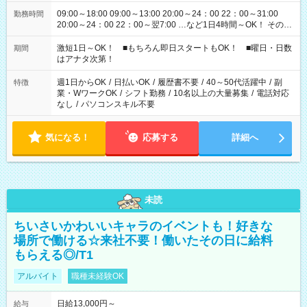
09:00～18:00 09:00～13:00 20:00～24：00 22：00～31:00
勤務時間
20:00～24：00 22：00～翌7:00 …など1日4時間～OK！ その他
シフトもございます！ お気軽にご相談ください！
激短1日～OK！ ■もちろん即日スタートもOK！ ■曜日・日数
期間
はアナタ次第！
週1日からOK
/
日払いOK
/
履歴書不要
/
40～50代活躍中
/
副
特徴
業・WワークOK
/
シフト勤務
/
10名以上の大量募集
/
電話対応
なし
/
パソコンスキル不要
気になる！
応募する
詳細へ
未読
ちいさいかわいいキャラのイベントも！好きな
場所で働ける☆来社不要！働いたその日に給料
もらえる◎/T1
アルバイト
職種未経験OK
日給13,000円～
給与