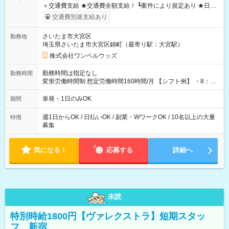
＋交通費支給 ★交通費全額支給！ ┗案件により規定あり ★日払
いOK！（規定あり） ┗働いたその日に現金GET♪ お仕事後はコ
交通費別途支給あり
ンビニATMから 日払い分を引き落とせます！ 【試用期間】試
用期間なし
さいたま市大宮区
勤務地
埼玉県さいたま市大宮区錦町（最寄り駅：大宮駅）
株式会社ワンベルウッズ
勤務時間は指定なし
勤務時間
変形労働時間制 想定労働時間160時間/月 【シフト例】 ・8：00
～21：00
単発・1日のみOK
期間
週1日からOK / 日払いOK / 副業・WワークOK / 10名以上の大量
特徴
募集
気になる！
応募する
詳細へ
未読
特別時給1800円【ヴァレクストラ】短期スタッ
フ 新宿