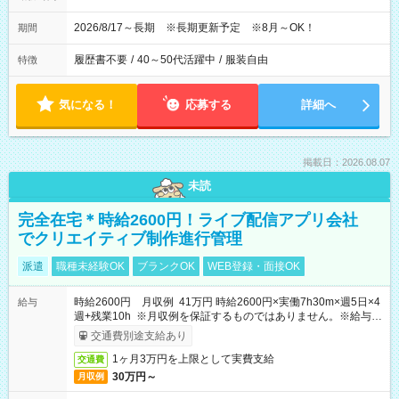
2026/8/17～長期 ※長期更新予定 ※8月～OK！
期間
履歴書不要
/
40～50代活躍中
/
服装自由
特徴
気になる！
応募する
詳細へ
掲載日：2026.08.07
未読
完全在宅＊時給2600円！ライブ配信アプリ会社
でクリエイティブ制作進行管理
派遣
職種未経験OK
ブランクOK
WEB登録・面接OK
時給2600円 月収例 41万円 時給2600円×実働7h30m×週5日×4
給与
週+残業10h ※月収例を保証するものではありません。※給与即
受取りサービス利用可（利用条件有）
交通費別途支給あり
1ヶ月3万円を上限として実費支給
交通費
30万円～
月収例