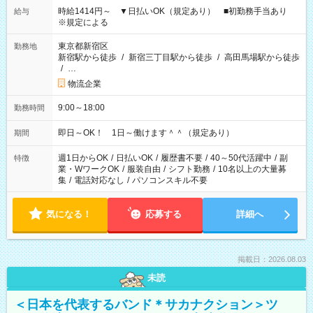
時給1414円～ ▼日払いOK（規定あり） ■初勤務手当あり
給与
※規定による
東京都新宿区
勤務地
新宿駅から徒歩
/
新宿三丁目駅から徒歩
/
高田馬場駅から徒歩
/
…
物流企業
9:00～18:00
勤務時間
即日～OK！ 1日～働けます＾＾（規定あり）
期間
週1日からOK
/
日払いOK
/
履歴書不要
/
40～50代活躍中
/
副
特徴
業・WワークOK
/
服装自由
/
シフト勤務
/
10名以上の大量募
集
/
電話対応なし
/
パソコンスキル不要
気になる！
応募する
詳細へ
掲載日：2026.08.03
未読
＜日本を代表するバンド＊サカナクション＞ツ