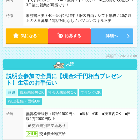
【8月中のスタートOK！急募！】2カ月～ ■ご応募から最短2～
期間
ね。 ※Wワーク希望の方へ 今ご覧のお仕事で希望する勤務時間
3日後に就業が可能です！
と、もう1つのお仕事の勤務時間。 合計で週40時間を超える場
合は応募できません。
履歴書不要
/
40～50代活躍中
/
服装自由
/
シフト勤務
/
10名以
特徴
上の大量募集
/
電話対応なし
/
パソコンスキル不要
気になる！
応募する
詳細へ
掲載日：2026.08.08
未読
説明会参加で全員に【現金2千円相当プレゼン
ト】生活のお手伝い
派遣
職種未経験OK
社会人未経験OK
ブランクOK
WEB登録・面接OK
無資格未経験：時給1500円～ ■週払いOK ■扶養内OK ■日
給与
収1万2000円以上
交通費別途支給あり
交通費全額支給
交通費