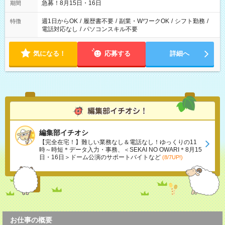
急募！8月15日・16日
期間
週1日からOK
/
履歴書不要
/
副業・WワークOK
/
シフト勤務
/
特徴
電話対応なし
/
パソコンスキル不要
気になる！
応募する
詳細へ
編集部イチオシ
【完全在宅！】難しい業務なし＆電話なし！ゆっくりの11
時～時短＊データ入力・事務、＜SEKAI NO OWARI＊8月15
日・16日＞ドーム公演のサポートバイトなど
(8/7UP!)
お仕事の概要