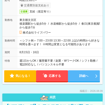
時給1250円～
給与
交通費別途支給あり
支給（規定有り）
交通費
東京都文京区
勤務地
後楽園駅から徒歩5分
/
水道橋駅から徒歩5分
/
春日(東京都)駅
から徒歩7分
株式会社ライブパワー
＜シフト例＞ 7:00～23:00 13:30～22:00 上記の時間から好きな
勤務時間
時間を選べます！ ※時間は変更となる可能性があります
8月15日・16日
期間
週1日からOK
/
履歴書不要
/
副業・WワークOK
/
シフト勤務
/
特徴
電話対応なし
/
パソコンスキル不要
気になる！
応募する
詳細へ
掲載日：2026.08.09
未読