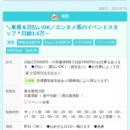
掲載日：2026.07.23
未読
＼単発＆日払いOK／エンタメ系のイベントスタ
ッフ＊日給1.5万～
派遣
職種未経験OK
社会人未経験OK
大学生歓迎
ブランクOK
WEB登録・面接OK
日給1万5000円～※実働5時間で日給7000円のお仕事もありま
給与
す ◆日払い・週払いOK！（規定あり）◆お仕事によって日給
も異なります
交通費別途支給あり
交通費別途支給あり(勤務地により異なります)
交通費
東京都荒川区
勤務地
日暮里駅
/
南千住駅
/
西日暮里駅
/
…
イベント会場
▼シフト例 ・08：00～19：00 ・09：00～18：00 ・10：00～
勤務時間
17：00 ・13：00～22：00 ・16：00～21：00 など多数！ ※お
仕事により勤務時間が異なります
即日～OK！ ◆お好きな日1日～働けます ◆急募
期間