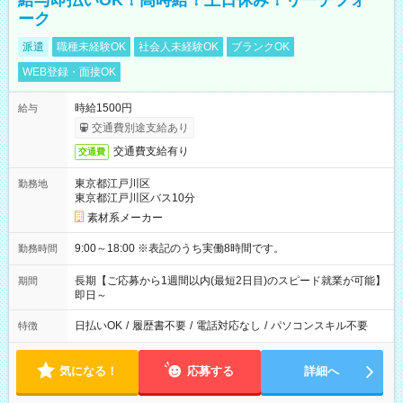
給与即払いOK！高時給！土日休み！リーチフォ
ーク
派遣
職種未経験OK
社会人未経験OK
ブランクOK
WEB登録・面接OK
時給1500円
給与
交通費別途支給あり
交通費支給有り
交通費
東京都江戸川区
勤務地
東京都江戸川区バス10分
素材系メーカー
9:00～18:00 ※表記のうち実働8時間です。
勤務時間
長期【ご応募から1週間以内(最短2日目)のスピード就業が可能】
期間
即日～
日払いOK
/
履歴書不要
/
電話対応なし
/
パソコンスキル不要
特徴
気になる！
応募する
詳細へ