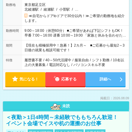
東京都足立区
勤務地
北綾瀬駅
/
綾瀬駅
/
小菅駅
/
…
≪自宅からドアtoドアで30分以内！≫ご希望の勤務地を紹介
します。
9:00～18:00（休憩60分） ■ご希望があれば下記シフトもOK！
勤務時間
早番 7:00～16:00 遅番 10:00～19:00 「家族と休みを合わせた
い」 「余裕を持って夕飯の準備がしたい」 「できれば残業はし
たくない」 など、ご希望を教えてくださいね。 ※Wワーク希望
【現在も積極採用中！急募！】2カ月～ ■ご応募から最短2～3
期間
の方へ 今ご覧のお仕事で希望する勤務時間と、もう1つのお仕事
日後の就業も相談可能です！
の勤務時間。 合計で週40時間を超える場合は応募できません。
履歴書不要
/
40～50代活躍中
/
服装自由
/
シフト勤務
/
10名以
特徴
上の大量募集
/
電話対応なし
/
パソコンスキル不要
気になる！
応募する
詳細へ
掲載日：2026.08.09
未読
＜夜勤＞1日4時間～未経験でももちろん歓迎！
イベント会場でイスや机の運搬のお仕事