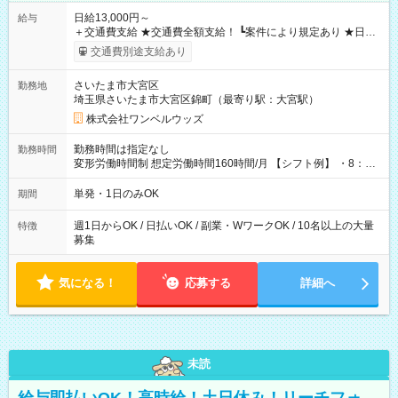
日給13,000円～
給与
＋交通費支給 ★交通費全額支給！ ┗案件により規定あり ★日払
いOK！（規定あり） ┗働いたその日に現金GET♪ お仕事後はコ
交通費別途支給あり
ンビニATMから 日払い分を引き落とせます！ 【試用期間】試
用期間なし
さいたま市大宮区
勤務地
埼玉県さいたま市大宮区錦町（最寄り駅：大宮駅）
株式会社ワンベルウッズ
勤務時間は指定なし
勤務時間
変形労働時間制 想定労働時間160時間/月 【シフト例】 ・8：00
～21：00
単発・1日のみOK
期間
週1日からOK / 日払いOK / 副業・WワークOK / 10名以上の大量
特徴
募集
気になる！
応募する
詳細へ
未読