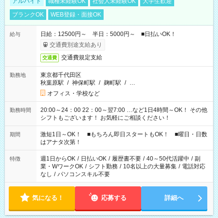
アルバイト
職種未経験OK
社会人未経験OK
大学生歓迎
ブランクOK
WEB登録・面接OK
日給：12500円～ 半日：5000円～ ■日払いOK！
給与
交通費別途支給あり
交通費規定支給
交通費
東京都千代田区
勤務地
秋葉原駅
/
神保町駅
/
麹町駅
/
…
オフィス・学校など
20:00～24：00 22：00～翌7:00 …など1日4時間～OK！ その他
勤務時間
シフトもございます！ お気軽にご相談ください！
激短1日～OK！ ■もちろん即日スタートもOK！ ■曜日・日数
期間
はアナタ次第！
週1日からOK
/
日払いOK
/
履歴書不要
/
40～50代活躍中
/
副
特徴
業・WワークOK
/
シフト勤務
/
10名以上の大量募集
/
電話対応
なし
/
パソコンスキル不要
気になる！
応募する
詳細へ