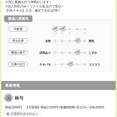
※同じ業務を行う仲間がいます！
※法人対応のみ！リストがあるので安心！
【OAスキル】入力・修正できればOK！
職場の雰囲気
年齢層
20代
30
40
50
60
男女比率
女性
男性
職場の様子
活気あり
しずか
仕事の仕方
テキパキ
コツコツ
募集情報
給与
時給2000円 【月収例】時給2,000円×実働8時間×月21日＝336,000円
交通費別途支給あり