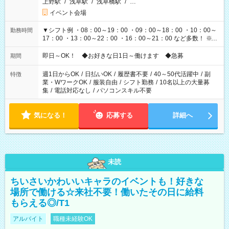
上野駅
/
浅草駅
/
浅草橋駅
/
…
イベント会場
▼シフト例 ・08：00～19：00 ・09：00～18：00 ・10：00～
勤務時間
17：00 ・13：00～22：00 ・16：00～21：00 など多数！ ※お
仕事により勤務時間が異なります
即日～OK！ ◆お好きな日1日～働けます ◆急募
期間
週1日からOK
/
日払いOK
/
履歴書不要
/
40～50代活躍中
/
副
特徴
業・WワークOK
/
服装自由
/
シフト勤務
/
10名以上の大量募
集
/
電話対応なし
/
パソコンスキル不要
気になる！
応募する
詳細へ
未読
ちいさいかわいいキャラのイベントも！好きな
場所で働ける☆来社不要！働いたその日に給料
もらえる◎/T1
アルバイト
職種未経験OK