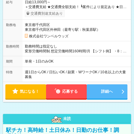
日給13,000円～
給与
＋交通費支給 ★交通費全額支給！ ┗案件により規定あり ★日払
いOK！（規定あり） ┗働いたその日に現金GET♪ お仕事後はコ
交通費別途支給あり
ンビニATMから 日払い分を引き落とせます！ 【試用期間】試
用期間なし
東京都千代田区
勤務地
東京都千代田区外神田（最寄り駅：秋葉原駅）
株式会社ワンベルウッズ
勤務時間は指定なし
勤務時間
変形労働時間制 想定労働時間160時間/月 【シフト例】 ・8：00
～21：00
単発・1日のみOK
期間
週1日からOK / 日払いOK / 副業・WワークOK / 10名以上の大量
特徴
募集
気になる！
応募する
詳細へ
未読
駅チカ！高時給！土日休み！日勤のお仕事！調