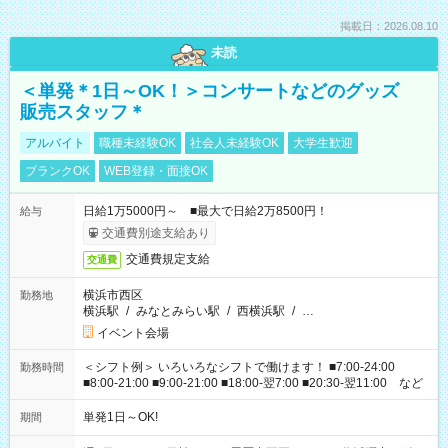
掲載日：2026.08.10
未読
＜単発＊1日～OK！＞コンサートなどのグッズ
販売スタッフ＊
アルバイト
職種未経験OK
社会人未経験OK
大学生歓迎
ブランクOK
WEB登録・面接OK
日給1万5000円～ ■最大で日給2万8500円！
給与
交通費別途支給あり
交通費規定支給
交通費
横浜市西区
勤務地
横浜駅
/
みなとみらい駅
/
西横浜駅
/
…
イベント会場
＜シフト例＞ いろいろなシフトで働けます！ ■7:00-24:00
勤務時間
■8:00-21:00 ■9:00-21:00 ■18:00-翌7:00 ■20:30-翌11:00 など
単発1日～OK!
期間