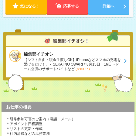
気になる！
応募する
詳細へ
編集部イチオシ
【シフト自由・現金手渡しOK】iPhoneなどスマホの充電を
繋げるだけ！、＜SEKAI NO OWARI＊8月15日・16日＞ド
ーム公演のサポートバイトなど
(8/10UP!)
お仕事の概要
＊研修参加可否のご案内（電話・メール）
＊アポイント日程調整
＊リストの更新・作成
＊社内清掃などの庶務業務