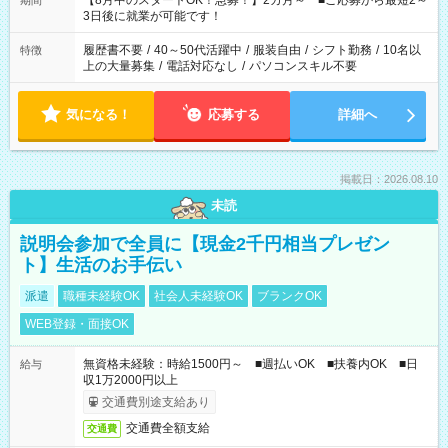
【8月中のスタートOK！急募！】2カ月～ ■ご応募から最短2～
期間
ね。 ※Wワーク希望の方へ 今ご覧のお仕事で希望する勤務時間
3日後に就業が可能です！
と、もう1つのお仕事の勤務時間。 合計で週40時間を超える場
合は応募できません。
履歴書不要
/
40～50代活躍中
/
服装自由
/
シフト勤務
/
10名以
特徴
上の大量募集
/
電話対応なし
/
パソコンスキル不要
気になる！
応募する
詳細へ
掲載日：2026.08.10
未読
説明会参加で全員に【現金2千円相当プレゼン
ト】生活のお手伝い
派遣
職種未経験OK
社会人未経験OK
ブランクOK
WEB登録・面接OK
無資格未経験：時給1500円～ ■週払いOK ■扶養内OK ■日
給与
収1万2000円以上
交通費別途支給あり
交通費全額支給
交通費