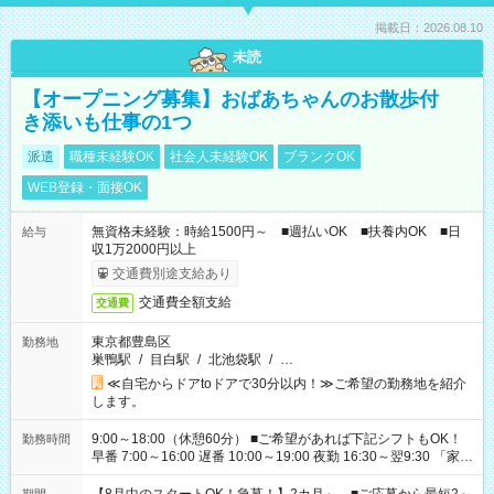
掲載日：2026.08.10
未読
【オープニング募集】おばあちゃんのお散歩付
き添いも仕事の1つ
派遣
職種未経験OK
社会人未経験OK
ブランクOK
WEB登録・面接OK
無資格未経験：時給1500円～ ■週払いOK ■扶養内OK ■日
給与
収1万2000円以上
交通費別途支給あり
交通費全額支給
交通費
東京都豊島区
勤務地
巣鴨駅
/
目白駅
/
北池袋駅
/
…
≪自宅からドアtoドアで30分以内！≫ご希望の勤務地を紹介
します。
9:00～18:00（休憩60分） ■ご希望があれば下記シフトもOK！
勤務時間
早番 7:00～16:00 遅番 10:00～19:00 夜勤 16:30～翌9:30 「家族
と休みを合わせたい」 「余裕を持って夕飯の準備がしたい」
「できれば残業はしたくない」 など、ご希望を教えてください