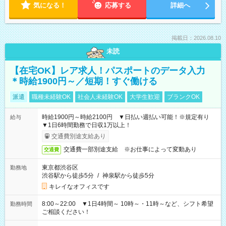
気になる！
応募する
詳細へ
掲載日：2026.08.10
未読
【在宅OK】レア求人！パスポートのデータ入力
＊時給1900円～／短期！すぐ働ける
派遣
職種未経験OK
社会人未経験OK
大学生歓迎
ブランクOK
時給1900円～時給2100円 ▼日払い週払い可能！※規定有り
給与
▼1日6時間勤務で日収1万以上！
交通費別途支給あり
交通費一部別途支給 ※お仕事によって変動あり
交通費
東京都渋谷区
勤務地
渋谷駅から徒歩5分
/
神泉駅から徒歩5分
キレイなオフィスです
8:00～22:00 ▼1日4時間～ 10時～・11時～など、シフト希望
勤務時間
ご相談ください！