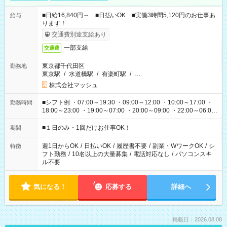
■日給16,840円～ ■日払いOK ■実働3時間5,120円のお仕事あ
給与
ります！
交通費別途支給あり
一部支給
交通費
東京都千代田区
勤務地
東京駅
/
水道橋駅
/
有楽町駅
/
…
株式会社マッシュ
■シフト例 ・07:00～19:30 ・09:00～12:00 ・10:00～17:00 ・
勤務時間
18:00～23:00 ・19:00～07:00 ・20:00～09:00 ・22:00～06:00
etc ★最短で3時間で5,120円のお仕事から 15時間で2万円近く稼
げるお仕事も！ ご希望のお時間に合わせてご紹介！ ※シフトは
■１日のみ・1回だけお仕事OK！
期間
現場によって異なります。 ※勿論、休憩時間はあるのでご安心
ください！
週1日からOK
/
日払いOK
/
履歴書不要
/
副業・WワークOK
/
シ
特徴
フト勤務
/
10名以上の大量募集
/
電話対応なし
/
パソコンスキ
ル不要
気になる！
応募する
詳細へ
掲載日：2026.08.08