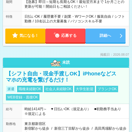
【急募】即日～短期も長期もOK！最短翌月末まで 1か月ごとの
期間
更新が可能！開始日もご相談ください！
日払いOK
/
履歴書不要
/
副業・WワークOK
/
服装自由
/
シフト
特徴
勤務
/
10名以上の大量募集
/
パソコンスキル不要
気になる！
応募する
詳細へ
掲載日：2026.08.07
未読
【シフト自由・現金手渡しOK】iPhoneなどス
マホの充電を繋げるだけ！
派遣
職種未経験OK
社会人未経験OK
大学生歓迎
ブランクOK
WEB登録・面接OK
時給1414円～ ▼日払いOK（規定あり） ■初勤務手当あり
給与
※規定による
東京都新宿区
勤務地
新宿駅から徒歩
/
新宿三丁目駅から徒歩
/
高田馬場駅から徒歩