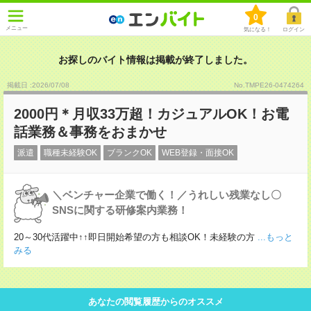
0
メニュー
気になる！
ログイン
お探しのバイト情報は掲載が終了しました。
掲載日 :2026
/
07
/
08
No.TMPE26-0474264
2000円＊月収33万超！カジュアルOK！お電
話業務＆事務をおまかせ
派遣
職種未経験OK
ブランクOK
WEB登録・面接OK
＼ベンチャー企業で働く！／うれしい残業なし〇
SNSに関する研修案内業務！
20～30代活躍中↑↑即日開始希望の方も相談OK！未経験の方
...もっと
みる
あなたの閲覧履歴からのオススメ