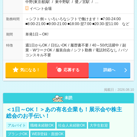
中野(東京都)駅
/
東中野駅
/
鷺ノ宮駅
/
…
イベント会場
＜シフト例＞ いろいろなシフトで働けます！ ■7:00-24:00
勤務時間
■8:00-21:00 ■9:00-21:00 ■18:00-翌7:00 ■20:30-翌11:00 など
単発1日～OK!
期間
週1日からOK
/
日払いOK
/
履歴書不要
/
40～50代活躍中
/
副
特徴
業・WワークOK
/
服装自由
/
シフト勤務
/
電話対応なし
/
パソ
コンスキル不要
気になる！
応募する
詳細へ
掲載日：2026.08.10
未読
＜1日～OK！＞あの有名企業も！展示会や株主
総会のお手伝い！
アルバイト
職種未経験OK
社会人未経験OK
大学生歓迎
ブランクOK
WEB登録・面接OK