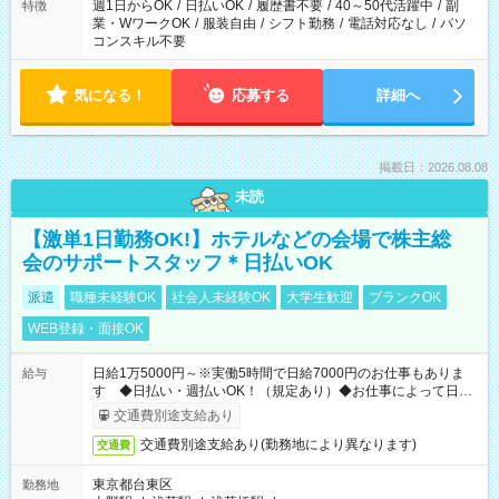
週1日からOK
/
日払いOK
/
履歴書不要
/
40～50代活躍中
/
副
特徴
業・WワークOK
/
服装自由
/
シフト勤務
/
電話対応なし
/
パソ
コンスキル不要
気になる！
応募する
詳細へ
掲載日：2026.08.08
未読
【激単1日勤務OK!】ホテルなどの会場で株主総
会のサポートスタッフ＊日払いOK
派遣
職種未経験OK
社会人未経験OK
大学生歓迎
ブランクOK
WEB登録・面接OK
日給1万5000円～※実働5時間で日給7000円のお仕事もありま
給与
す ◆日払い・週払いOK！（規定あり）◆お仕事によって日給
も異なります
交通費別途支給あり
交通費別途支給あり(勤務地により異なります)
交通費
東京都台東区
勤務地