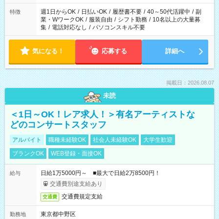
週1日からOK
/
日払いOK
/
履歴書不要
/
40～50代活躍中
/
副
特徴
業・WワークOK
/
服装自由
/
シフト勤務
/
10名以上の大量募
集
/
電話対応なし
/
パソコンスキル不要
気になる！
応募する
詳細へ
掲載日：2026.08.07
未読
＜1日～OK！レア求人！＞有名アーティストな
どのコンサートスタッフ
アルバイト
職種未経験OK
社会人未経験OK
大学生歓迎
ブランクOK
WEB登録・面接OK
日給1万5000円～ ■最大で日給2万8500円！
給与
交通費別途支給あり
交通費規定支給
交通費
東京都中野区
勤務地