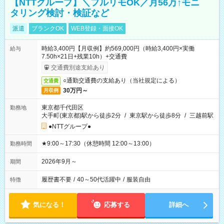
【NTTグループ】＼フルリモOK／月56万↑モニ
タリング検討・検証など
派遣
ブランクOK
WEB登録・面接OK
時給3,400円【月収例】約569,000円（時給3,400円×実働
給与
7.50h×21日+残業10h）+交通費
交通費別途支給あり
○通勤交通費の支給あり（当社規定による）
交通費
30万円～
月収例
東京都千代田区
勤務地
大手町(東京都)駅から徒歩2分
/
東京駅から徒歩8分
/
三越前駅
●NTTグループ●
★9:00～17:30（休憩時間 12:00～13:00）
勤務時間
2026年9月～
期間
履歴書不要
/
40～50代活躍中
/
服装自由
特徴
気になる！
応募する
詳細へ