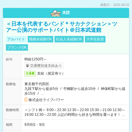
掲載日：2026.08.03
未読
＜日本を代表するバンド＊サカナクション＞ツ
アー公演のサポートバイト＠日本武道館
アルバイト
職種未経験OK
社会人未経験OK
大学生歓迎
ブランクOK
時給1250円～
給与
交通費別途支給あり
支給（規定有り）
交通費
東京都千代田区
勤務地
九段下駅から徒歩5分
/
竹橋駅から徒歩10分
/
神保町駅から徒
歩15分
/
…
株式会社ライブパワー
＜シフト例＞ 9:00～22:30 12:30～22:00 15:30～21:00 12:30～
勤務時間
19:00 12:30～22:00 上記の時間から好きな時間を選べます！ ※
時間は変更となる可能性があります
9月8日・9日
期間