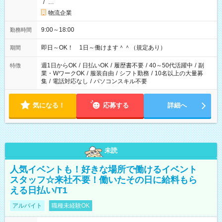
/
…
物流企業
9:00～18:00
勤務時間
即日～OK！ 1日～働けます＾＾（規定あり）
期間
週1日からOK
/
日払いOK
/
履歴書不要
/
40～50代活躍中
/
副
特徴
業・WワークOK
/
服装自由
/
シフト勤務
/
10名以上の大量募
集
/
電話対応なし
/
パソコンスキル不要
気になる！
応募する
詳細へ
未読
人気イベントも！好きな場所で働けるイベント
スタッフ☆来社不要！働いたその日に給料もら
える日払い/T1
アルバイト
職種未経験OK