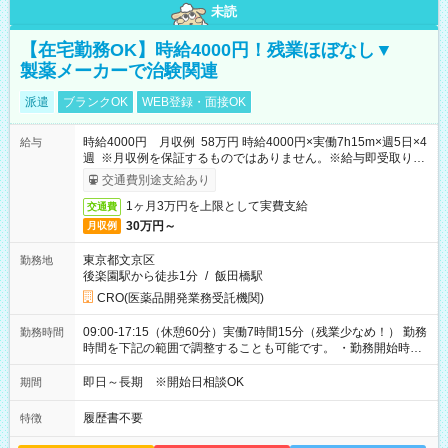
未読
【在宅勤務OK】時給4000円！残業ほぼなし▼
製薬メーカーで治験関連
派遣
ブランクOK
WEB登録・面接OK
時給4000円 月収例 58万円 時給4000円×実働7h15m×週5日×4
給与
週 ※月収例を保証するものではありません。※給与即受取りサ
ービス利用可（利用条件有）
交通費別途支給あり
1ヶ月3万円を上限として実費支給
交通費
30万円～
月収例
東京都文京区
勤務地
後楽園駅から徒歩1分
/
飯田橋駅
CRO(医薬品開発業務受託機関)
09:00-17:15（休憩60分）実働7時間15分（残業少なめ！） 勤務
勤務時間
時間を下記の範囲で調整することも可能です。 ・勤務開始時
間 09:00～10:00 ・勤務終了時間 16:00～17:15 ・実働
05:00～07:15
即日～長期 ※開始日相談OK
期間
履歴書不要
特徴