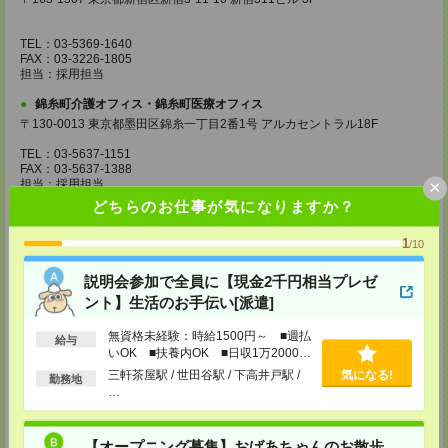
TEL：03-5369-1640
FAX：03-3226-1805
担当：採用担当
錦糸町介護オフィス・錦糸町医療オフィス
〒130-0013 東京都墨田区錦糸一丁目2番1号 アルカセントラル18F
TEL：03-5637-1151
FAX：03-5637-1388
×
担当：採用担当
どちらのお仕事が気になりますか？
西東京医療オフィス
〒180-0004 東京都武蔵野市吉祥寺本町1丁目14番5号 吉祥寺本町ビル5F
1
/10
TEL：0422-23-0901
FAX：0422-23-0905
説明会参加で全員に【現金2千円相当プレゼ
担当：採用担当
ント】生活のお手伝い[派遣]
町田介護オフィス
無資格未経験：時給1500円～ ■週払
給与
〒194-0022 東京都町田市森野1丁目36番14号 ビオレ町田ビル3F
いOK ■扶養内OK ■日収1万2000円
以上
TEL：042-728-3021
三軒茶屋駅 / 世田谷駅 / 下高井戸駅 /
気になる!
勤務地
FAX：042-728-3025
…
担当：採用担当
川崎医療オフィス・横浜医療オフィス
【オープニング募集】おばあちゃんのお散歩