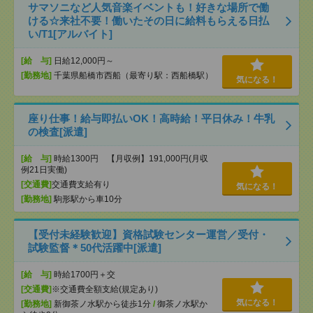
サマソニなど人気音楽イベントも！好きな場所で働
ける☆来社不要！働いたその日に給料もらえる日払
い/T1[アルバイト]
[給 与]
日給12,000円～
[勤務地]
千葉県船橋市西船（最寄り駅：西船橋駅）
気になる！
座り仕事！給与即払いOK！高時給！平日休み！牛乳
の検査[派遣]
[給 与]
時給1300円 【月収例】191,000円(月収
例21日実働)
[交通費]
交通費支給有り
気になる！
[勤務地]
駒形駅から車10分
【受付未経験歓迎】資格試験センター運営／受付・
試験監督＊50代活躍中[派遣]
[給 与]
時給1700円＋交
[交通費]
※交通費全額支給(規定あり)
気になる！
[勤務地]
新御茶ノ水駅から徒歩1分
/
御茶ノ水駅か