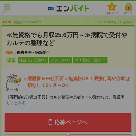
0
メニュー
気になる！
ログイン
NEW
掲載日 :2026
/
08
/
07
No.SSMZT医IS2_区内04
≪無資格でも月収25.6万円～≫病院で受付や
カルテの整理など
職種：
医療事務・病院受付
派遣
社会人未経験OK
ブランクOK
WEB登録・面接OK
＜履歴書＆来社不要＞無資格OK！医療行為や介助は
一切なし！2ヶ月～OK
【専門的な知識は不要】カルテ整理や患者さまの受付など、看護師
...
もっとみる
応募ページへ