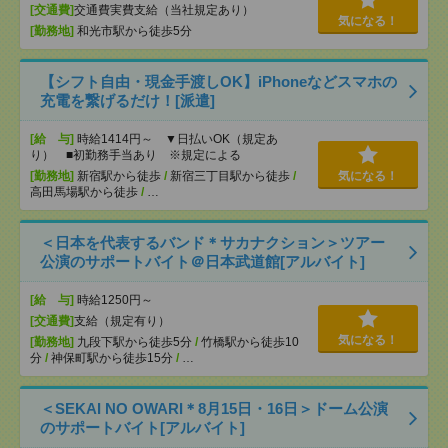
[交通費]
交通費実費支給（当社規定あり）
気になる！
[勤務地]
和光市駅から徒歩5分
【シフト自由・現金手渡しOK】iPhoneなどスマホの
充電を繋げるだけ！[派遣]
[給 与]
時給1414円～ ▼日払いOK（規定あ
り） ■初勤務手当あり ※規定による
[勤務地]
新宿駅から徒歩
/
新宿三丁目駅から徒歩
/
気になる！
高田馬場駅から徒歩
/
…
＜日本を代表するバンド＊サカナクション＞ツアー
公演のサポートバイト＠日本武道館[アルバイト]
[給 与]
時給1250円～
[交通費]
支給（規定有り）
気になる！
[勤務地]
九段下駅から徒歩5分
/
竹橋駅から徒歩10
分
/
神保町駅から徒歩15分
/
…
＜SEKAI NO OWARI＊8月15日・16日＞ドーム公演
のサポートバイト[アルバイト]