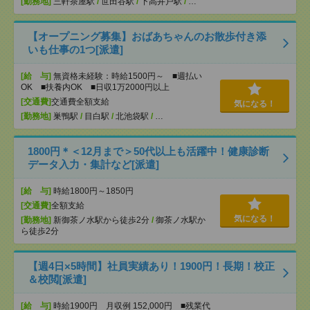
[勤務地]
三軒茶屋駅
/
世田谷駅
/
下高井戸駅
/
…
【オープニング募集】おばあちゃんのお散歩付き添
いも仕事の1つ[派遣]
[給 与]
無資格未経験：時給1500円～ ■週払い
OK ■扶養内OK ■日収1万2000円以上
[交通費]
交通費全額支給
気になる！
[勤務地]
巣鴨駅
/
目白駅
/
北池袋駅
/
…
1800円＊＜12月まで＞50代以上も活躍中！健康診断
データ入力・集計など[派遣]
[給 与]
時給1800円～1850円
[交通費]
全額支給
気になる！
[勤務地]
新御茶ノ水駅から徒歩2分
/
御茶ノ水駅か
ら徒歩2分
【週4日×5時間】社員実績あり！1900円！長期！校正
＆校閲[派遣]
[給 与]
時給1900円 月収例 152,000円 ■残業代