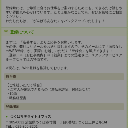
登録時には、ご希望に合うお仕事をご案内するためにも、できるだけ話しや
すい雰囲気を心がけています。たとえ細かなことでも、ぜひお気軽にご相談
ください。
わたしたちは、「がんばるあなた」をバックアップいたします！
登録について
まずは、「応募する」よりご応募をお願いします。
その後、弊社よりメールをお送り致しますので、そのメールにて「面接なし
のWEB登録」か、実際にお越しいただく「登録会」を選択できます！
［登録］⇒［お仕事案内］⇒［就業］までの迅速さは、スタッフサービスグ
ループならではの特徴です。
※現在は、Web登録を推奨しております。
持ち物
【ご来社いただく場合】
・ご本人が確認できるもの（運転免許証、保険証など）
・印鑑
・職務経歴書
登録場所
つくばサテライトオフィス
〒305-0032 茨城県つくば市竹園一丁目6番地1 つくば三井ビル16F
TEL：029-855-3201