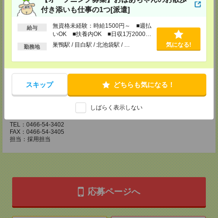
〒210-0007 神奈川県川崎市川崎区駅前本町3-1 NMF川崎東口ビル7F
付き添いも仕事の1つ[派遣]
TEL：044-233-3501
FAX：044-233-4305
担当：採用担当者
無資格未経験：時給1500円～ ■週払
給与
いOK ■扶養内OK ■日収1万2000円
横浜介護オフィス
以上
巣鴨駅 / 目白駅 / 北池袋駅 / …
気になる!
勤務地
〒221-0835 神奈川県横浜市神奈川区鶴屋町2-23-2 TSプラザビルディング
5F
TEL：045-320-1901
FAX：044-233-4305
担当：採用担当者
スキップ
どちらも気になる！
神奈川医療オフィス
〒251-0023 神奈川県藤沢市鵠沼花沢町1-17 藤沢朝日生命信和実業ビル
しばらく表示しない
5F
TEL：0466-54-3402
FAX：0466-54-3405
担当：採用担当
応募ページへ