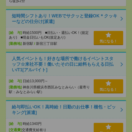
ら徒歩2分
短時間シフトあり！WEBでサクッと登録OK＊クッキ
ーなどの仕分け[派遣]
[給 与]
時給1500円 ■日払い・週払いOK！(規定
あり) ■現金日払いもOK(規定あり)
気になる！
[勤務地]
新宿駅
/
新宿三丁目駅
人気イベントも！好きな場所で働けるイベントスタ
ッフ☆来社不要！働いたその日に給料もらえる日払
い/T1[アルバイト]
[給 与]
日給13,000円～
[勤務地]
神奈川県横浜市西区みなとみらい（最寄り
気になる！
駅：みなとみらい駅）
給与即払いOK！高時給！日勤のお仕事！梱包・ピッ
キング[派遣]
[給 与]
時給1340円
[交通費]
交通費支給有り