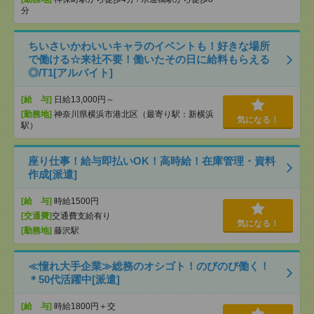
分
ちいさいかわいいキャラのイベントも！好きな場所
で働ける☆来社不要！働いたその日に給料もらえる
◎/T1[アルバイト]
[給 与]
日給13,000円～
[勤務地]
神奈川県横浜市港北区（最寄り駅：新横浜
気になる！
駅）
座り仕事！給与即払いOK！高時給！在庫管理・資料
作成[派遣]
[給 与]
時給1500円
[交通費]
交通費支給有り
気になる！
[勤務地]
藤沢駅
≪憧れ大手企業≫総務のオシゴト！のびのび働く！
＊50代活躍中[派遣]
[給 与]
時給1800円＋交