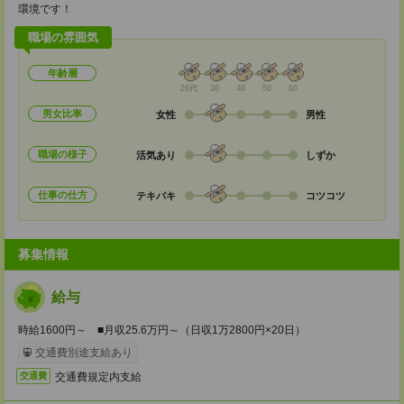
環境です！
職場の雰囲気
年齢層
20代
30
40
50
60
男女比率
女性
男性
職場の様子
活気あり
しずか
仕事の仕方
テキパキ
コツコツ
募集情報
給与
時給1600円～ ■月収25.6万円～（日収1万2800円×20日）
交通費別途支給あり
交通費規定内支給
交通費