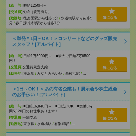
[給 与]
時給1250円～
[交通費]
支給（規定有り）
気になる！
[勤務地]
後楽園駅から徒歩5分
/
水道橋駅から徒歩5
分
/
春日(東京都)駅から徒歩7分
＜単発＊1日～OK！＞コンサートなどのグッズ販売
スタッフ＊[アルバイト]
[給 与]
日給1万5000円～ ■最大で日給2万8500
円！
[交通費]
交通費規定支給
気になる！
[勤務地]
横浜駅
/
みなとみらい駅
/
西横浜駅
/
…
＜1日～OK！＞あの有名企業も！展示会や株主総会
のお手伝い！[アルバイト]
[給 与]
■日給16,840円～ ■日払いOK ■実働3時
間5,120円のお仕事あります！
[交通費]
一部支給
気になる！
[勤務地]
東京駅
/
水道橋駅
/
有楽町駅
/
…