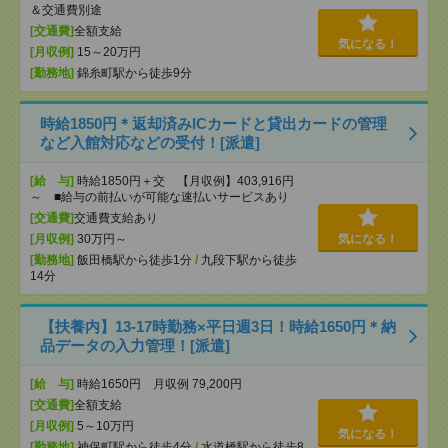
＆交通費別途
[交通費]
全額支給
気になる！
[月収例]
15～20万円
[勤務地]
錦糸町駅から徒歩9分
時給1850円＊返却済みICカードと貸出カードの管理
など入館対応などの受付！[派遣]
[給 与]
時給1850円＋交 【月収例】403,916円
～ ■給与の前払いが可能な速払いサービスあり
[交通費]
交通費支給あり
[月収例]
30万円～
気になる！
[勤務地]
飯田橋駅から徒歩1分
/
九段下駅から徒歩
14分
【扶養内】13-17時勤務×平日週3日！時給1650円＊納
品データの入力管理！[派遣]
[給 与]
時給1650円 月収例 79,200円
[交通費]
全額支給
[月収例]
5～10万円
気になる！
[勤務地]
神保町駅から徒歩4分
/
水道橋駅から徒歩8