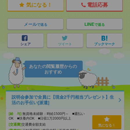
気になる！
電話応募
メール
LINE
で送る
で送る
シェア
ツイート
ブックマーク
あなたの閲覧履歴からの
おすすめ
説明会参加で全員に【現金2千円相当プレゼント】生
活のお手伝い[派遣]
[給 与]
無資格未経験：時給1500円～ ■週払い
OK ■扶養内OK ■日収1万2000円以上
[交通費]
交通費全額支給
気になる！