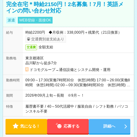
完全在宅＊時給2150円！2名募集！7月！英語メ
インの問い合わせ対応
派遣
WEB登録・面接OK
時給2200円 ◆月収例：338,000円＋残業代（21日換算）
給与
交通費別途支給あり
全額支給
交通費
東京都港区
勤務地
品川駅から徒歩7分
ドコモグループ→通信設備とシステム開発・運用
09:00～17:30(実働7時間30分 休憩1時間) 17:00～26:00(実働8
勤務時間
時間 休憩1時間) 02:00～09:30(実働6時間30分 休憩1時間) ※
日勤は就業時間1/夜勤は就業時間2.3を連続で行って頂きます
2026年09月上旬～長期 ※9月～！
期間
履歴書不要
/
40～50代活躍中
/
服装自由
/
シフト勤務
/
パソコ
特徴
ンスキル不要
気になる！
応募する
詳細へ