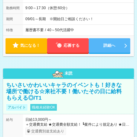
9:00～17:30（休憩:60分）
勤務時間
09/01～長期 ※開始日ご相談ください！
期間
履歴書不要
/
40～50代活躍中
特徴
気になる！
応募する
詳細へ
未読
ちいさいかわいいキャラのイベントも！好きな
場所で働ける☆来社不要！働いたその日に給料
もらえる◎/T1
アルバイト
職種未経験OK
日給13,000円～
給与
＋交通費支給 ★交通費全額支給！ ┗案件により規定あり ★日払
いOK！（規定あり） ┗働いたその日に現金GET♪ お仕事後はコ
交通費別途支給あり
ンビニATMから 日払い分を引き落とせます！ 【試用期間】試