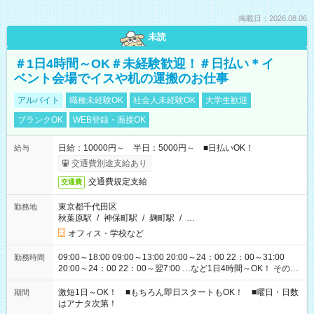
掲載日：2026.08.06
未読
＃1日4時間～OK＃未経験歓迎！＃日払い＊イ
ベント会場でイスや机の運搬のお仕事
アルバイト
職種未経験OK
社会人未経験OK
大学生歓迎
ブランクOK
WEB登録・面接OK
日給：10000円～ 半日：5000円～ ■日払いOK！
給与
交通費別途支給あり
交通費規定支給
交通費
東京都千代田区
勤務地
秋葉原駅
/
神保町駅
/
麹町駅
/
…
オフィス・学校など
09:00～18:00 09:00～13:00 20:00～24：00 22：00～31:00
勤務時間
20:00～24：00 22：00～翌7:00 …など1日4時間～OK！ その他
シフトもございます！ お気軽にご相談ください！
激短1日～OK！ ■もちろん即日スタートもOK！ ■曜日・日数
期間
はアナタ次第！