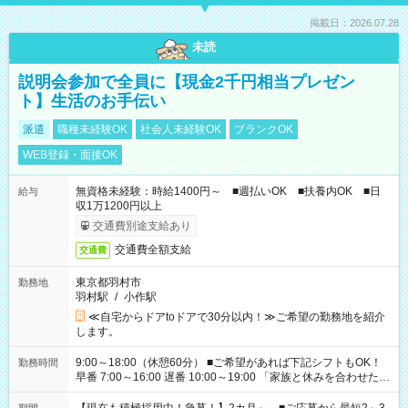
掲載日：2026.07.28
未読
説明会参加で全員に【現金2千円相当プレゼン
ト】生活のお手伝い
派遣
職種未経験OK
社会人未経験OK
ブランクOK
WEB登録・面接OK
無資格未経験：時給1400円～ ■週払いOK ■扶養内OK ■日
給与
収1万1200円以上
交通費別途支給あり
交通費全額支給
交通費
東京都羽村市
勤務地
羽村駅
/
小作駅
≪自宅からドアtoドアで30分以内！≫ご希望の勤務地を紹介
します。
9:00～18:00（休憩60分） ■ご希望があれば下記シフトもOK！
勤務時間
早番 7:00～16:00 遅番 10:00～19:00 「家族と休みを合わせた
い」 「余裕を持って夕飯の準備がしたい」 「できれば残業はし
たくない」 など、ご希望を教えてくださいね。 ※Wワーク希望