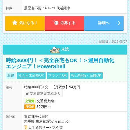
履歴書不要
/
40～50代活躍中
特徴
気になる！
応募する
詳細へ
掲載日：2026.08.07
未読
時給3600円！＜完全在宅もOK！＞運用自動化
エンジニア！PowerShell
派遣
社会人未経験OK
ブランクOK
WEB登録・面接OK
時給3600円+交 【月収例】54万円
給与
交通費別途支給あり
交通費支給
交通費
30万円～
月収例
東京都千代田区
勤務地
大手町(東京都)駅から徒歩5分
大手通信サービス企業