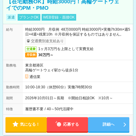
【在宅勤務OK】時給3000円！高輪ゲートウェ
イでのPM・PMO
派遣
ブランクOK
WEB登録・面接OK
時給3000円 月収例 48万0000円 時給3000円×実働7h30m×週5
給与
日×4週+残業10h ※月収例を保証するものではありません。
交通費別途支給あり
1ヶ月3万円を上限として実費支給
交通費
30万円～
月収例
東京都港区
勤務地
高輪ゲートウェイ駅から徒歩1分
通信業
10:00-18:30（休憩60分）実働7時間30分
勤務時間
2026年10月01日～長期 ※開始日相談OK ※10月～
期間
履歴書不要
/
40～50代活躍中
特徴
気になる！
応募する
詳細へ