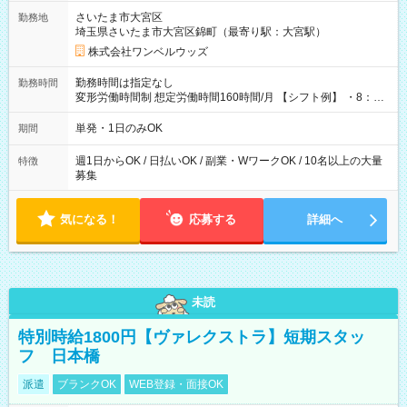
用期間なし
さいたま市大宮区
勤務地
埼玉県さいたま市大宮区錦町（最寄り駅：大宮駅）
株式会社ワンベルウッズ
勤務時間は指定なし
勤務時間
変形労働時間制 想定労働時間160時間/月 【シフト例】 ・8：00
～21：00
単発・1日のみOK
期間
週1日からOK / 日払いOK / 副業・WワークOK / 10名以上の大量
特徴
募集
気になる！
応募する
詳細へ
未読
特別時給1800円【ヴァレクストラ】短期スタッ
フ 日本橋
派遣
ブランクOK
WEB登録・面接OK