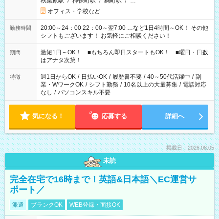
秋葉原駅
/
神保町駅
/
麹町駅
/
…
オフィス・学校など
20:00～24：00 22：00～翌7:00 …など1日4時間～OK！ その他
勤務時間
シフトもございます！ お気軽にご相談ください！
激短1日～OK！ ■もちろん即日スタートもOK！ ■曜日・日数
期間
はアナタ次第！
週1日からOK
/
日払いOK
/
履歴書不要
/
40～50代活躍中
/
副
特徴
業・WワークOK
/
シフト勤務
/
10名以上の大量募集
/
電話対応
なし
/
パソコンスキル不要
気になる！
応募する
詳細へ
掲載日：2026.08.05
未読
完全在宅で16時まで！英語&日本語＼EC運営サ
ポート／
派遣
ブランクOK
WEB登録・面接OK