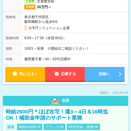
交通費支給
交通費
30万円～
月収例
東京都千代田区
勤務地
飯田橋駅から徒歩6分
大手ITソリューション企業
9:00～17:30（休憩:60分）
勤務時間
10/01～長期 ※開始日ご相談ください！
期間
履歴書不要
/
40～50代活躍中
特徴
気になる！
応募する
詳細へ
掲載日：2026.08.08
未読
時給2600円＊ほぼ在宅！週3～4日＆16時迄
OK！補助金申請のサポート業務
派遣
職種未経験OK
ブランクOK
WEB登録・面接OK