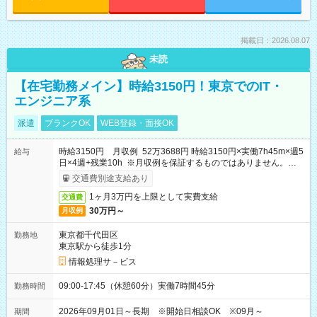
掲載日：2026.08.07
未読
【在宅勤務メイン】時給3150円！東京でのIT・
エンジニア系
派遣
ブランクOK
WEB登録・面接OK
時給3150円 月収例 52万3688円 時給3150円×実働7h45m×週5
給与
日×4週+残業10h ※月収例を保証するものではありません。※給
与即受取りサービス利用可（利用条件有）
交通費別途支給あり
1ヶ月3万円を上限として実費支給
交通費
30万円～
月収例
東京都千代田区
勤務地
東京駅から徒歩1分
情報処理サ－ビス
09:00-17:45（休憩60分）実働7時間45分
勤務時間
2026年09月01日～長期 ※開始日相談OK ※09月～
期間