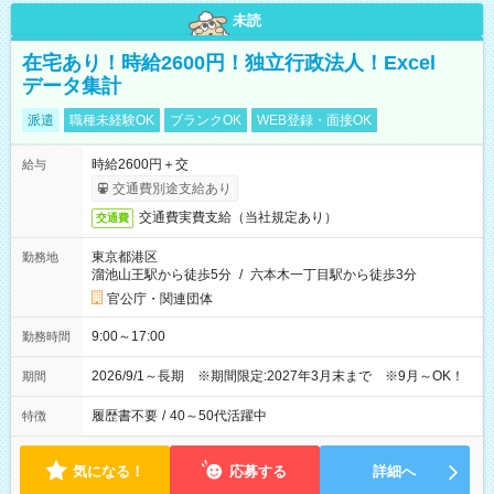
未読
在宅あり！時給2600円！独立行政法人！Excel
データ集計
派遣
職種未経験OK
ブランクOK
WEB登録・面接OK
時給2600円＋交
給与
交通費別途支給あり
交通費実費支給（当社規定あり）
交通費
東京都港区
勤務地
溜池山王駅から徒歩5分
/
六本木一丁目駅から徒歩3分
官公庁・関連団体
9:00～17:00
勤務時間
2026/9/1～長期 ※期間限定:2027年3月末まで ※9月～OK！
期間
履歴書不要
/
40～50代活躍中
特徴
気になる！
応募する
詳細へ