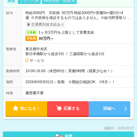
派遣
ブランクOK
WEB登録・面接OK
時給3000円 月収例 30万円 時給3000円×実働5h×週5日×4
給与
週 ※月収例を保証するものではありません。※給与即受取りサ
ービス利用可（利用条件有）
交通費別途支給あり
1ヶ月3万円を上限として実費支給
交通費
30万円～
月収例
東京都中央区
勤務地
新日本橋駅から徒歩3分
/
三越前駅から徒歩1分
サ－ビス
10:00-16:00（休憩60分）実働5時間（残業少なめ！）
勤務時間
2026年09月01日～長期 ※開始日相談OK ※9月～！
期間
履歴書不要
特徴
気になる！
応募する
詳細へ
掲載日：2026.08.07
未読