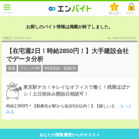
0
メニュー
気になる！
ログイン
お探しのバイト情報は掲載が終了しました。
掲載日 :2026
/
07
/
24
No.HRKTAL6545sin
【在宅週2日！時給2850円！】大手建設会社
でデータ分析
派遣
ブランクOK
WEB登録・面接OK
東京駅チカ！キレイなオフィスで働く！残業ほぼナ
シ！土日祝休み開始日相談可！
時給2,850円＊【勤務先が駅から徒歩5分以内！】【嬉しい土
...もっと
みる
あなたの閲覧履歴からのオススメ