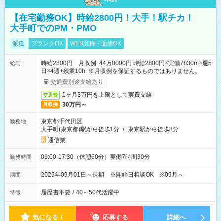
【在宅勤務OK】時給2800円！大手！駅チカ！
大手町でのPM・PMO
派遣
ブランクOK
WEB登録・面接OK
時給2800円 月収例 44万8000円 時給2800円×実働7h30m×週5
給与
日×4週+残業10h ※月収例を保証するものではありません。
交通費別途支給あり
1ヶ月3万円を上限として実費支給
交通費
30万円～
月収例
東京都千代田区
勤務地
大手町(東京都)駅から徒歩1分
/
東京駅から徒歩8分
通信業
09:00-17:30（休憩60分）実働7時間30分
勤務時間
2026年09月01日～長期 ※開始日相談OK ※09月～
期間
履歴書不要
/
40～50代活躍中
特徴
気になる！
応募する
詳細へ