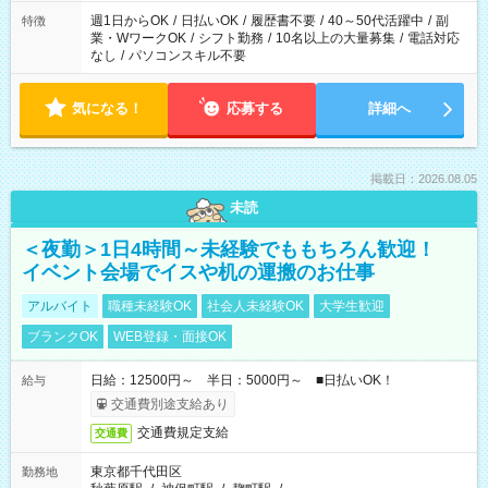
週1日からOK
/
日払いOK
/
履歴書不要
/
40～50代活躍中
/
副
特徴
業・WワークOK
/
シフト勤務
/
10名以上の大量募集
/
電話対応
なし
/
パソコンスキル不要
気になる！
応募する
詳細へ
掲載日：2026.08.05
未読
＜夜勤＞1日4時間～未経験でももちろん歓迎！
イベント会場でイスや机の運搬のお仕事
アルバイト
職種未経験OK
社会人未経験OK
大学生歓迎
ブランクOK
WEB登録・面接OK
日給：12500円～ 半日：5000円～ ■日払いOK！
給与
交通費別途支給あり
交通費規定支給
交通費
東京都千代田区
勤務地