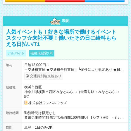
未読
人気イベントも！好きな場所で働けるイベント
スタッフ☆来社不要！働いたその日に給料もら
える日払い/T1
アルバイト
職種未経験OK
日給13,000円～
給与
＋交通費支給 ★交通費全額支給！ ┗案件により規定あり ★日払
いOK！（規定あり） ┗働いたその日に現金GET♪ お仕事後はコ
交通費別途支給あり
ンビニATMから 日払い分を引き落とせます！ 【試用期間】試
用期間なし
横浜市西区
勤務地
神奈川県横浜市西区みなとみらい（最寄り駅：みなとみらい
駅）
株式会社ワンベルウッズ
勤務時間は指定なし
勤務時間
変形労働時間制 想定労働時間160時間/月 【シフト例】 ・8：00
～21：00
単発・1日のみOK
期間