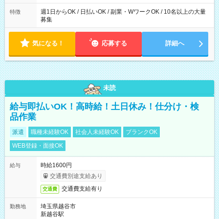
週1日からOK / 日払いOK / 副業・WワークOK / 10名以上の大量
特徴
募集
気になる！
応募する
詳細へ
未読
給与即払いOK！高時給！土日休み！仕分け・検
品作業
派遣
職種未経験OK
社会人未経験OK
ブランクOK
WEB登録・面接OK
時給1600円
給与
交通費別途支給あり
交通費支給有り
交通費
埼玉県越谷市
勤務地
新越谷駅