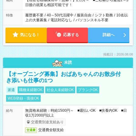
【現在も積極採用中！急募！】2カ月～ ■ご応募から最短2～3
期間
の方へ 今ご覧のお仕事で希望する勤務時間と、もう1つのお仕事
日後の就業も相談可能です！
の勤務時間。 合計で週40時間を超える場合は応募できません。
履歴書不要
/
40～50代活躍中
/
服装自由
/
シフト勤務
/
10名以
特徴
上の大量募集
/
電話対応なし
/
パソコンスキル不要
気になる！
応募する
詳細へ
掲載日：2026.08.08
未読
【オープニング募集】おばあちゃんのお散歩付
き添いも仕事の1つ
派遣
職種未経験OK
社会人未経験OK
ブランクOK
WEB登録・面接OK
無資格未経験：時給1500円～ ■週払いOK ■扶養内OK ■日
給与
収1万2000円以上
交通費別途支給あり
交通費全額支給
交通費