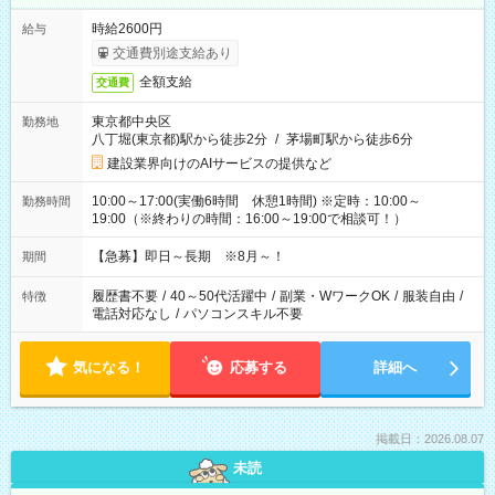
時給2600円
給与
交通費別途支給あり
全額支給
交通費
東京都中央区
勤務地
八丁堀(東京都)駅から徒歩2分
/
茅場町駅から徒歩6分
建設業界向けのAIサービスの提供など
10:00～17:00(実働6時間 休憩1時間) ※定時：10:00～
勤務時間
19:00（※終わりの時間：16:00～19:00で相談可！）
【急募】即日～長期 ※8月～！
期間
履歴書不要
/
40～50代活躍中
/
副業・WワークOK
/
服装自由
/
特徴
電話対応なし
/
パソコンスキル不要
気になる！
応募する
詳細へ
掲載日：2026.08.07
未読