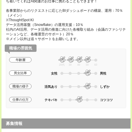
ち着いてくればAI関連のお仕事に携わることもできます！
各事業部からのリクエストに応じたBIダッシュボードの構築、運用：70％
（メイン）
※ThoughtSpot KI
データ活用基盤（Snowflake）の運用支援：10％
社内のAI活用、データ活用の推進に向けた各種取り組み（会議のファシリテ
ーションなど、各種運営のサポート）20％
※メイン以外は追々サポートをお願いします。
職場の雰囲気
年齢層
20代
30
40
50
60
男女比率
女性
男性
職場の様子
活気あり
しずか
仕事の仕方
テキパキ
コツコツ
募集情報