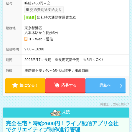
時給2450円＋交
給与
交通費別途支給あり
出社時の通勤交通費支給
交通費
東京都港区
勤務地
六本木駅から徒歩3分
IT・Web・通信
9:00～16:00
勤務時間
2026/8/17～長期 ※長期更新予定 ※8月～OK！
期間
履歴書不要
/
40～50代活躍中
/
服装自由
特徴
気になる！
応募する
詳細へ
掲載日：2026.08.07
未読
完全在宅＊時給2600円！ライブ配信アプリ会社
でクリエイティブ制作進行管理