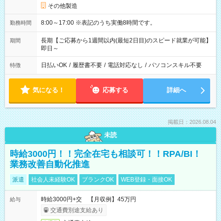
その他製造
8:00～17:00 ※表記のうち実働8時間です。
勤務時間
長期【ご応募から1週間以内(最短2日目)のスピード就業が可能】
期間
即日～
日払いOK
/
履歴書不要
/
電話対応なし
/
パソコンスキル不要
特徴
気になる！
応募する
詳細へ
掲載日：2026.08.04
未読
時給3000円！！完全在宅も相談可！！RPA/BI！
業務改善自動化推進
派遣
社会人未経験OK
ブランクOK
WEB登録・面接OK
時給3000円+交 【月収例】45万円
給与
交通費別途支給あり