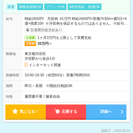
派遣
職種未経験OK
ブランクOK
WEB登録・面接OK
時給2600円 月収例 41万円 時給2600円×実働7h30m×週5日×4
給与
週+残業10h ※月収例を保証するものではありません。※給与即
受取りサービス利用可（利用条件有）
交通費別途支給あり
1ヶ月3万円を上限として実費支給
交通費
30万円～
月収例
東京都渋谷区
勤務地
渋谷駅から徒歩1分
インターネット関連
10:00-18:30（休憩60分）実働7時間30分
勤務時間
即日～長期 ※開始日相談OK
期間
履歴書不要
/
服装自由
特徴
気になる！
応募する
詳細へ
掲載日：2026.08.04