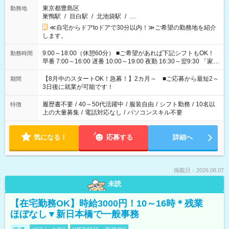
東京都豊島区
勤務地
巣鴨駅
/
目白駅
/
北池袋駅
/
…
≪自宅からドアtoドアで30分以内！≫ご希望の勤務地を紹介
します。
9:00～18:00（休憩60分） ■ご希望があれば下記シフトもOK！
勤務時間
早番 7:00～16:00 遅番 10:00～19:00 夜勤 16:30～翌9:30 「家族
と休みを合わせたい」 「余裕を持って夕飯の準備がしたい」
「できれば残業はしたくない」 など、ご希望を教えてください
【8月中のスタートOK！急募！】2カ月～ ■ご応募から最短2～
期間
ね。 ※Wワーク希望の方へ 今ご覧のお仕事で希望する勤務時間
3日後に就業が可能です！
と、もう1つのお仕事の勤務時間。 合計で週40時間を超える場
合は応募できません。
履歴書不要
/
40～50代活躍中
/
服装自由
/
シフト勤務
/
10名以
特徴
上の大量募集
/
電話対応なし
/
パソコンスキル不要
気になる！
応募する
詳細へ
掲載日：2026.08.07
未読
【在宅勤務OK】時給3000円！10～16時＊残業
ほぼなし▼新日本橋で一般事務