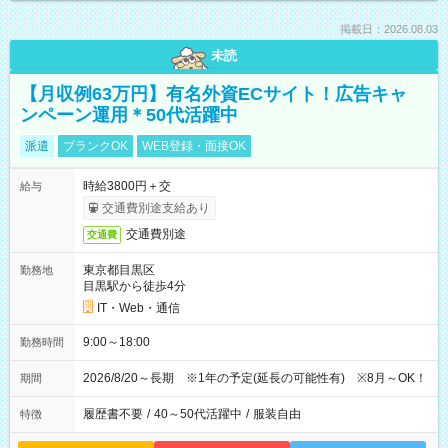
掲載日：2026.08.03
未読
【月収例63万円】有名外資ECサイト！広告キャ
ンペーン運用＊50代活躍中
派遣
ブランクOK
WEB登録・面接OK
時給3800円＋交
給与
交通費別途支給あり
交通費別途
交通費
東京都目黒区
勤務地
目黒駅から徒歩4分
IT・Web・通信
9:00～18:00
勤務時間
2026/8/20～長期 ※1年の予定(延長の可能性有) ※8月～OK！
期間
履歴書不要
/
40～50代活躍中
/
服装自由
特徴