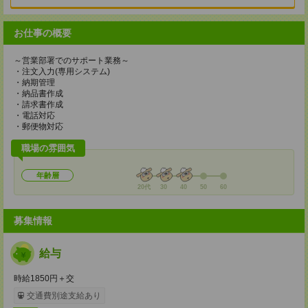
お仕事の概要
～営業部署でのサポート業務～
・注文入力(専用システム)
・納期管理
・納品書作成
・請求書作成
・電話対応
・郵便物対応
職場の雰囲気
年齢層
20代
30
40
50
60
募集情報
給与
時給1850円＋交
交通費別途支給あり