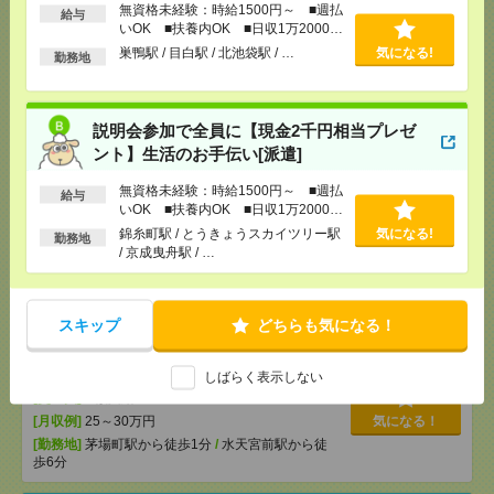
無資格未経験：時給1500円～ ■週払
[交通費]
交通費全額支給
給与
気になる！
いOK ■扶養内OK ■日収1万2000円
[勤務地]
巣鴨駅
/
目白駅
/
北池袋駅
/
…
以上
巣鴨駅 / 目白駅 / 北池袋駅 / …
気になる!
勤務地
説明会参加で全員に【現金2千円相当プレゼント】生
活のお手伝い[派遣]
説明会参加で全員に【現金2千円相当プレゼ
ント】生活のお手伝い[派遣]
[給 与]
無資格未経験：時給1500円～ ■週払い
OK ■扶養内OK ■日収1万2000円以上
無資格未経験：時給1500円～ ■週払
給与
[交通費]
交通費全額支給
いOK ■扶養内OK ■日収1万2000円
気になる！
[勤務地]
錦糸町駅
/
とうきょうスカイツリー駅
/
京
以上
錦糸町駅 / とうきょうスカイツリー駅
気になる!
成曳舟駅
/
…
勤務地
/ 京成曳舟駅 / …
【週5日×7時間】1950円！けんぽ組合での適用＆給付
のお仕事！[派遣]
スキップ
どちらも気になる！
[給 与]
時給1950円 月収例 273,000円 残業代
＋交通費は別途支給
しばらく表示しない
[交通費]
全額支給
[月収例]
25～30万円
気になる！
[勤務地]
茅場町駅から徒歩1分
/
水天宮前駅から徒
歩6分