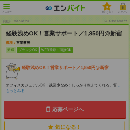
0
メニュー
気になる！
ログイン
掲載日 :2026
/
07
/
08
No.MJS1708757
経験浅めOK！営業サポート／1,850円@新宿
職種：
営業事務
派遣
ブランクOK
WEB登録・面接OK
経験浅めOK！営業サポート／1,850円@新宿
オフィスカジュアルOK！残業少なめ！しっかり教えてくれる、質
...
もっとみる
応募ページへ
気になる！