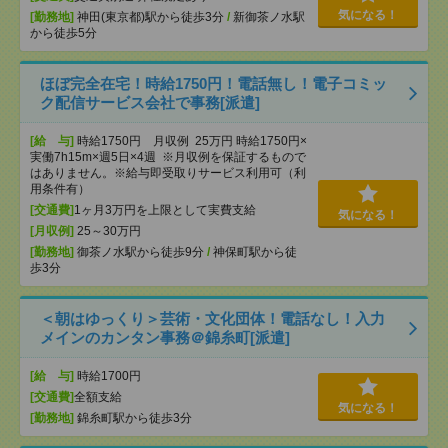
気になる！
[勤務地]
神田(東京都)駅から徒歩3分
/
新御茶ノ水駅
から徒歩5分
ほぼ完全在宅！時給1750円！電話無し！電子コミッ
ク配信サービス会社で事務[派遣]
[給 与]
時給1750円 月収例 25万円 時給1750円×
実働7h15m×週5日×4週 ※月収例を保証するもので
はありません。※給与即受取りサービス利用可（利
用条件有）
[交通費]
1ヶ月3万円を上限として実費支給
気になる！
[月収例]
25～30万円
[勤務地]
御茶ノ水駅から徒歩9分
/
神保町駅から徒
歩3分
＜朝はゆっくり＞芸術・文化団体！電話なし！入力
メインのカンタン事務＠錦糸町[派遣]
[給 与]
時給1700円
[交通費]
全額支給
気になる！
[勤務地]
錦糸町駅から徒歩3分