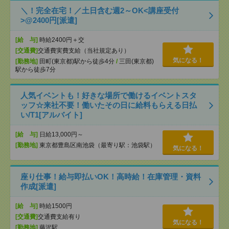
＼！完全在宅！／土日含む週2～OK<講座受付
>@2400円[派遣]
[給 与]
時給2400円＋交
[交通費]
交通費実費支給（当社規定あり）
気になる！
[勤務地]
田町(東京都)駅から徒歩4分
/
三田(東京都)
駅から徒歩7分
人気イベントも！好きな場所で働けるイベントスタ
ッフ☆来社不要！働いたその日に給料もらえる日払
い/T1[アルバイト]
[給 与]
日給13,000円～
[勤務地]
東京都豊島区南池袋（最寄り駅：池袋駅）
気になる！
座り仕事！給与即払いOK！高時給！在庫管理・資料
作成[派遣]
[給 与]
時給1500円
[交通費]
交通費支給有り
気になる！
[勤務地]
藤沢駅