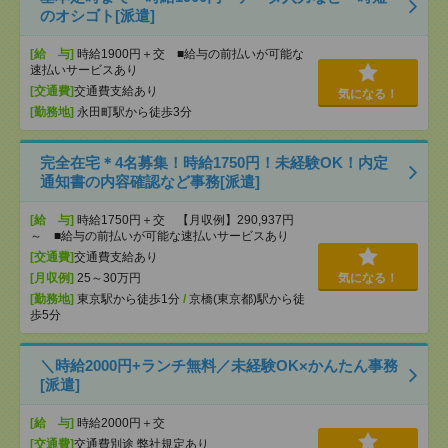
のオシゴト[派遣]
[給 与]
時給1900円＋交 ■給与の前払いが可能な
速払いサービスあり
[交通費]
交通費支給あり
気になる！
[勤務地]
永田町駅から徒歩3分
完全在宅＊4名募集！時給1750円！未経験OK！内定
通知書の内容確認など事務[派遣]
[給 与]
時給1750円＋交 【月収例】290,937円
～ ■給与の前払いが可能な速払いサービスあり
[交通費]
交通費支給あり
[月収例]
25～30万円
気になる！
[勤務地]
東京駅から徒歩1分
/
京橋(東京都)駅から徒
歩5分
＼時給2000円+ランチ無料／未経験OK×かんたん事務
[派遣]
[給 与]
時給2000円＋交
[交通費]
交通費別途 弊社規定あり