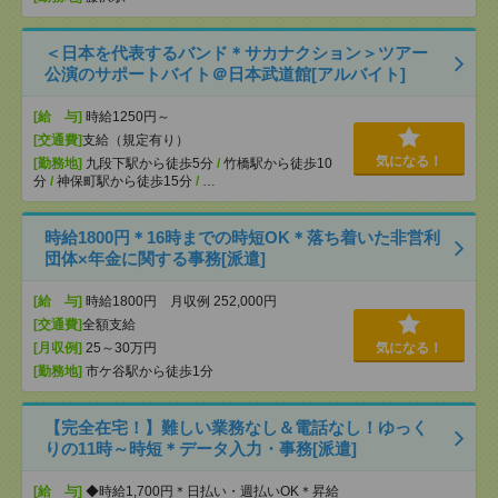
＜日本を代表するバンド＊サカナクション＞ツアー
公演のサポートバイト＠日本武道館[アルバイト]
[給 与]
時給1250円～
[交通費]
支給（規定有り）
気になる！
[勤務地]
九段下駅から徒歩5分
/
竹橋駅から徒歩10
分
/
神保町駅から徒歩15分
/
…
時給1800円＊16時までの時短OK＊落ち着いた非営利
団体×年金に関する事務[派遣]
[給 与]
時給1800円 月収例 252,000円
[交通費]
全額支給
[月収例]
25～30万円
気になる！
[勤務地]
市ケ谷駅から徒歩1分
【完全在宅！】難しい業務なし＆電話なし！ゆっく
りの11時～時短＊データ入力・事務[派遣]
[給 与]
◆時給1,700円＊日払い・週払いOK＊昇給