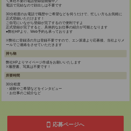
＼来社不要の電話登録会開催中／
電話で完結なので顔出しは不要です
30分程度のお電話で職歴やご希望などを伺うだけで、忙しい方もお気軽に
正式登録いただけます！
ご自宅にいながら登録が完了するので便利ですよ
正式登録が完了すると、具体的なお仕事の紹介が可能となります
●弊社HPより、Web予約も承っております
※弊社に登録済の方は登録不要ですので、エン派遣より応募後、当社よりメ
ールでご連絡をさせていただきます
持ち物
弊社HPよりマイページ作成をお願いいたします
※履歴書、写真は不要です！
所要時間
30分程度
・経験やご希望などをインタビュー
・お仕事のご紹介など
応募ページへ