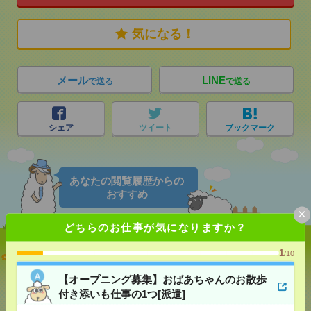
気になる！
メール
LINE
で送る
で送る
シェア
ツイート
ブックマーク
あなたの閲覧履歴からの
おすすめ
×
どちらのお仕事が気になりますか？
1
【オープニング募集】おばあちゃんのお散歩付き添
/10
いも仕事の1つ[派遣]
【オープニング募集】おばあちゃんのお散歩
付き添いも仕事の1つ[派遣]
[給 与]
無資格未経験：時給1500円～ ■週払い
OK ■扶養内OK ■日収1万2000円以上