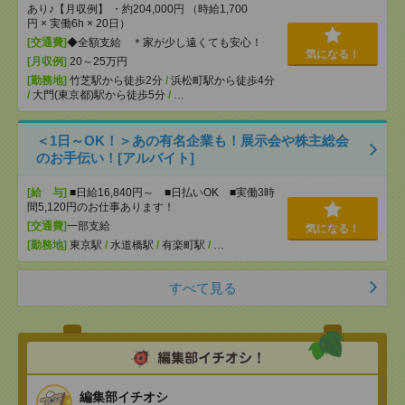
あり♪【月収例】 ・約204,000円 （時給1,700
円 × 実働6h × 20日）
[交通費]
◆全額支給 ＊家が少し遠くても安心！
気になる！
[月収例]
20～25万円
[勤務地]
竹芝駅から徒歩2分
/
浜松町駅から徒歩4分
/
大門(東京都)駅から徒歩5分
/
…
＜1日～OK！＞あの有名企業も！展示会や株主総会
のお手伝い！[アルバイト]
[給 与]
■日給16,840円～ ■日払いOK ■実働3時
間5,120円のお仕事あります！
[交通費]
一部支給
気になる！
[勤務地]
東京駅
/
水道橋駅
/
有楽町駅
/
…
すべて見る
編集部イチオシ