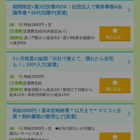
期間限定×週3日扶養内OK！社団法人で簡単事務&会
議準備＊50代活躍中[派遣]
[給 与]
時給1800円＋交
[交通費]
交通費支給(社内規定あり)
気になる！
[勤務地]
虎ノ門駅から徒歩3分
/
霞ケ関(東京都)駅か
ら徒歩6分
3ヶ月程度の短期「出社で覚えて、慣れたら在宅
も！」ERP入力[派遣]
[給 与]
時給1900円
[交通費]
交通費支給
気になる！
[勤務地]
東新宿駅から徒歩2分
/
新宿三丁目駅から
徒歩12分
/
若松河田駅から徒歩13分
時給2000円！基本定時終業＊11月まで＊マスコミ企
業＊契約書類の整理など[派遣]
[給 与]
時給2000円＋交 ■給与の前払いが可能な
速払いサービスあり