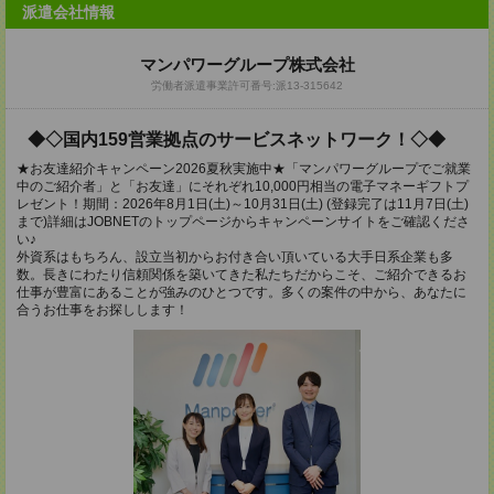
派遣会社情報
マンパワーグループ株式会社
労働者派遣事業許可番号:派13-315642
◆◇国内159営業拠点のサービスネットワーク！◇◆
★お友達紹介キャンペーン2026夏秋実施中★「マンパワーグループでご就業
中のご紹介者」と「お友達」にそれぞれ10,000円相当の電子マネーギフトプ
レゼント！期間：2026年8月1日(土)～10月31日(土) (登録完了は11月7日(土)
まで)詳細はJOBNETのトップページからキャンペーンサイトをご確認くださ
い♪
外資系はもちろん、設立当初からお付き合い頂いている大手日系企業も多
数。長きにわたり信頼関係を築いてきた私たちだからこそ、ご紹介できるお
仕事が豊富にあることが強みのひとつです。多くの案件の中から、あなたに
合うお仕事をお探しします！