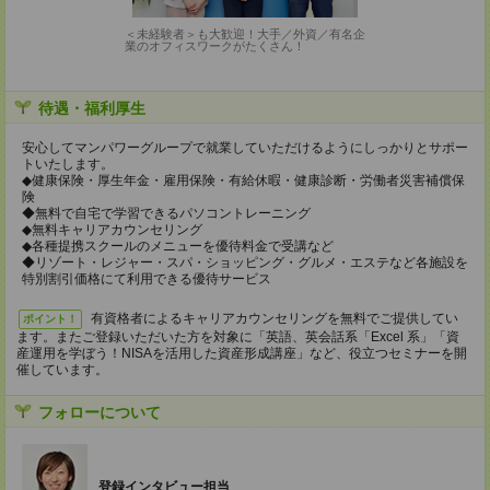
＜未経験者＞も大歓迎！大手／外資／有名企
業のオフィスワークがたくさん！
待遇・福利厚生
安心してマンパワーグループで就業していただけるようにしっかりとサポー
トいたします。
◆健康保険・厚生年金・雇用保険・有給休暇・健康診断・労働者災害補償保
険
◆無料で自宅で学習できるパソコントレーニング
◆無料キャリアカウンセリング
◆各種提携スクールのメニューを優待料金で受講など
◆リゾート・レジャー・スパ・ショッピング・グルメ・エステなど各施設を
特別割引価格にて利用できる優待サービス
有資格者によるキャリアカウンセリングを無料でご提供してい
ポイント！
ます。またご登録いただいた方を対象に「英語、英会話系「Excel 系」「資
産運用を学ぼう！NISAを活用した資産形成講座」など、役立つセミナーを開
催しています。
フォローについて
登録インタビュー担当