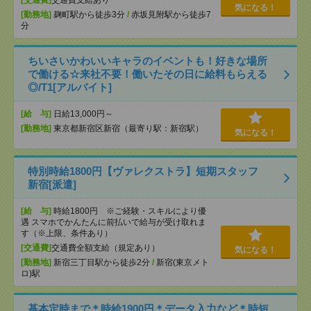
[交通費]
交通費支給あり
気になる！
[勤務地]
麹町駅から徒歩3分
/
赤坂見附駅から徒歩7
分
ちいさいかわいいキャラのイベントも！好きな場所
で働ける☆来社不要！働いたその日に給料もらえる
◎/T1[アルバイト]
[給 与]
日給13,000円～
[勤務地]
東京都新宿区新宿（最寄り駅：新宿駅）
気になる！
特別時給1800円【ヴァレクストラ】短期スタッフ
新宿[派遣]
[給 与]
時給1800円 ※ご経験・スキルにより優
遇 スマホでかんたんに前払いで給与が受け取れま
す（※上限、条件あり）
[交通費]
交通費全額支給（規定あり）
気になる！
[勤務地]
新宿三丁目駅から徒歩2分
/
新宿(東京メト
ロ)駅
基本定時まで＊時給1900円＊データ入力など＊時短