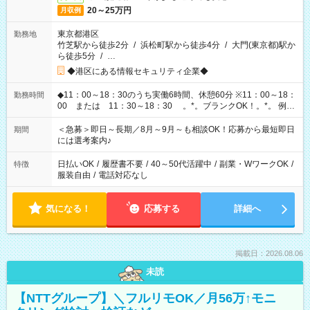
20～25万円
月収例
東京都港区
勤務地
竹芝駅から徒歩2分
/
浜松町駅から徒歩4分
/
大門(東京都)駅か
ら徒歩5分
/
…
◆港区にある情報セキュリティ企業◆
◆11：00～18：30のうち実働6時間、休憩60分 ※11：00～18：
勤務時間
00 または 11：30～18：30 。*。ブランクOK！。*。 例え
ば前職が、 在宅/財団法人/事務/コールセンター/受付/販売/カフェ
スタッフ スイーツ販売/ホテルフロント/化粧品販売/など 様々な
＜急募＞即日～長期／8月～9月～も相談OK！応募から最短即日
期間
業界から入社して活躍されています♪
には選考案内♪
日払いOK
/
履歴書不要
/
40～50代活躍中
/
副業・WワークOK
/
特徴
服装自由
/
電話対応なし
気になる！
応募する
詳細へ
掲載日：2026.08.06
未読
【NTTグループ】＼フルリモOK／月56万↑モニ