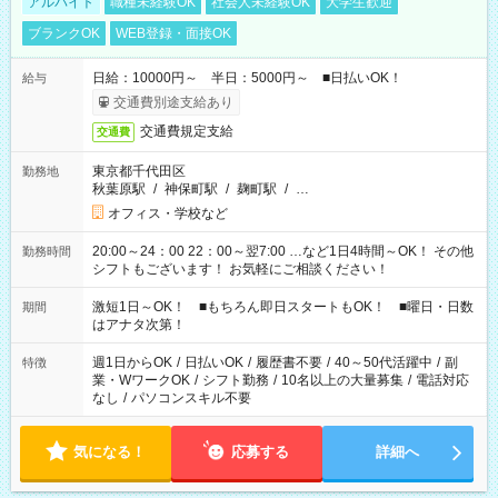
アルバイト
職種未経験OK
社会人未経験OK
大学生歓迎
ブランクOK
WEB登録・面接OK
日給：10000円～ 半日：5000円～ ■日払いOK！
給与
交通費別途支給あり
交通費規定支給
交通費
東京都千代田区
勤務地
秋葉原駅
/
神保町駅
/
麹町駅
/
…
オフィス・学校など
20:00～24：00 22：00～翌7:00 …など1日4時間～OK！ その他
勤務時間
シフトもございます！ お気軽にご相談ください！
激短1日～OK！ ■もちろん即日スタートもOK！ ■曜日・日数
期間
はアナタ次第！
週1日からOK
/
日払いOK
/
履歴書不要
/
40～50代活躍中
/
副
特徴
業・WワークOK
/
シフト勤務
/
10名以上の大量募集
/
電話対応
なし
/
パソコンスキル不要
気になる！
応募する
詳細へ