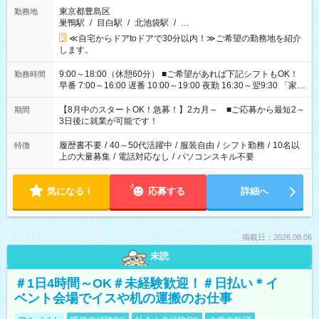
東京都豊島区
勤務地
巣鴨駅
/
目白駅
/
北池袋駅
/
…
≪自宅からドアtoドアで30分以内！≫ご希望の勤務地を紹介
します。
9:00～18:00（休憩60分） ■ご希望があれば下記シフトもOK！
勤務時間
早番 7:00～16:00 遅番 10:00～19:00 夜勤 16:30～翌9:30 「家族
と休みを合わせたい」 「余裕を持って夕飯の準備がしたい」
「できれば残業はしたくない」 など、ご希望を教えてください
【8月中のスタートOK！急募！】2カ月～ ■ご応募から最短2～
期間
ね。 ※Wワーク希望の方へ 今ご覧のお仕事で希望する勤務時間
3日後に就業が可能です！
と、もう1つのお仕事の勤務時間。 合計で週40時間を超える場
合は応募できません。
履歴書不要
/
40～50代活躍中
/
服装自由
/
シフト勤務
/
10名以
特徴
上の大量募集
/
電話対応なし
/
パソコンスキル不要
気になる！
応募する
詳細へ
掲載日：2026.08.06
未読
＃1日4時間～OK＃未経験歓迎！＃日払い＊イ
ベント会場でイスや机の運搬のお仕事