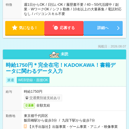
週1日からOK
/
日払いOK
/
履歴書不要
/
40～50代活躍中
/
副
特徴
業・WワークOK
/
シフト勤務
/
10名以上の大量募集
/
電話対応
なし
/
パソコンスキル不要
気になる！
応募する
詳細へ
掲載日：2026.08.07
未読
時給1750円＊完全在宅！KADOKAWA！書籍デ
ータに関わるデータ入力
派遣
WEB登録・面接OK
時給1750円
給与
交通費別途支給あり
全額支給
交通費
東京都千代田区
勤務地
飯田橋駅から徒歩3分
/
九段下駅から徒歩7分
【大手出版社】出版事業・ゲーム事業・アニメ・映像事業