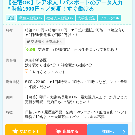
【在宅OK】レア求人！パスポートのデータ入力
＊時給1900円～／短期！すぐ働ける
派遣
職種未経験OK
社会人未経験OK
大学生歓迎
ブランクOK
時給1900円～時給2100円 ▼日払い週払い可能！※規定有り
給与
▼1日6時間勤務で日収1万以上！
交通費別途支給あり
交通費一部別途支給 ※お仕事によって変動あり
交通費
東京都渋谷区
勤務地
渋谷駅から徒歩5分
/
神泉駅から徒歩5分
キレイなオフィスです
8:00～22:00 ▼1日4時間～ 10時～・11時～など、シフト希望
勤務時間
ご相談ください！
【急募】即日～短期も長期もOK！最短翌月末まで 1か月ごとの
期間
更新が可能！開始日もご相談ください！
日払いOK
/
履歴書不要
/
副業・WワークOK
/
服装自由
/
シフト
特徴
勤務
/
10名以上の大量募集
/
パソコンスキル不要
気になる！
応募する
詳細へ