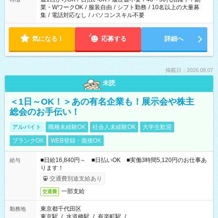
業・WワークOK
/
服装自由
/
シフト勤務
/
10名以上の大量募
集
/
電話対応なし
/
パソコンスキル不要
気になる！
応募する
詳細へ
掲載日：2026.08.07
未読
＜1日～OK！＞あの有名企業も！展示会や株主
総会のお手伝い！
アルバイト
職種未経験OK
社会人未経験OK
大学生歓迎
ブランクOK
WEB登録・面接OK
■日給16,840円～ ■日払いOK ■実働3時間5,120円のお仕事あ
給与
ります！
交通費別途支給あり
一部支給
交通費
東京都千代田区
勤務地
東京駅
/
水道橋駅
/
有楽町駅
/
…