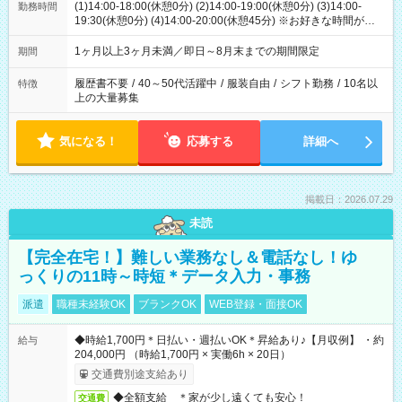
(1)14:00-18:00(休憩0分) (2)14:00-19:00(休憩0分) (3)14:00-
勤務時間
19:30(休憩0分) (4)14:00-20:00(休憩45分) ※お好きな時間が選べ
ます
1ヶ月以上3ヶ月未満／即日～8月末までの期間限定
期間
履歴書不要
/
40～50代活躍中
/
服装自由
/
シフト勤務
/
10名以
特徴
上の大量募集
気になる！
応募する
詳細へ
掲載日：2026.07.29
未読
【完全在宅！】難しい業務なし＆電話なし！ゆ
っくりの11時～時短＊データ入力・事務
派遣
職種未経験OK
ブランクOK
WEB登録・面接OK
◆時給1,700円＊日払い・週払いOK＊昇給あり♪【月収例】 ・約
給与
204,000円 （時給1,700円 × 実働6h × 20日）
交通費別途支給あり
◆全額支給 ＊家が少し遠くても安心！
交通費