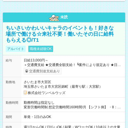
未読
ちいさいかわいいキャラのイベントも！好きな
場所で働ける☆来社不要！働いたその日に給料
もらえる◎/T1
アルバイト
職種未経験OK
日給13,000円～
給与
＋交通費支給 ★交通費全額支給！ ┗案件により規定あり ★日払
いOK！（規定あり） ┗働いたその日に現金GET♪ お仕事後はコ
交通費別途支給あり
ンビニATMから 日払い分を引き落とせます！ 【試用期間】試
用期間なし
さいたま市大宮区
勤務地
埼玉県さいたま市大宮区錦町（最寄り駅：大宮駅）
株式会社ワンベルウッズ
勤務時間は指定なし
勤務時間
変形労働時間制 想定労働時間160時間/月 【シフト例】 ・8：00
～21：00
単発・1日のみOK
期間
週1日からOK / 日払いOK / 副業・WワークOK / 10名以上の大量
特徴