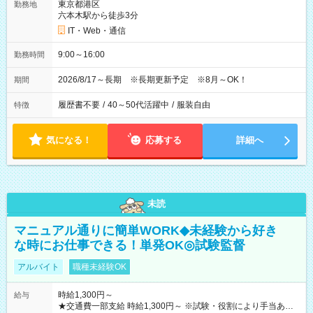
東京都港区
勤務地
六本木駅から徒歩3分
IT・Web・通信
9:00～16:00
勤務時間
2026/8/17～長期 ※長期更新予定 ※8月～OK！
期間
履歴書不要
/
40～50代活躍中
/
服装自由
特徴
気になる！
応募する
詳細へ
未読
マニュアル通りに簡単WORK◆未経験から好き
な時にお仕事できる！単発OK◎試験監督
アルバイト
職種未経験OK
時給1,300円～
給与
★交通費一部支給 時給1,300円～ ※試験・役割により手当あり