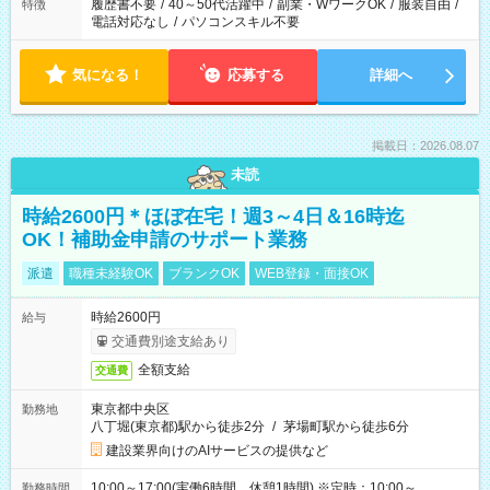
履歴書不要
/
40～50代活躍中
/
副業・WワークOK
/
服装自由
/
特徴
電話対応なし
/
パソコンスキル不要
気になる！
応募する
詳細へ
掲載日：2026.08.07
未読
時給2600円＊ほぼ在宅！週3～4日＆16時迄
OK！補助金申請のサポート業務
派遣
職種未経験OK
ブランクOK
WEB登録・面接OK
時給2600円
給与
交通費別途支給あり
全額支給
交通費
東京都中央区
勤務地
八丁堀(東京都)駅から徒歩2分
/
茅場町駅から徒歩6分
建設業界向けのAIサービスの提供など
10:00～17:00(実働6時間 休憩1時間) ※定時：10:00～
勤務時間