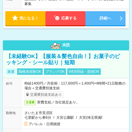
募集
気になる！
応募する
詳細へ
未読
【未経験OK】【服装＆髪色自由！】お菓子のピ
ッキング・シール貼り｜短期
派遣
職種未経験OK
ブランクOK
WEB登録・面接OK
時給1400円／月収例：117,600円＝1,400円×4時間×21日勤務の
給与
場合＋交通費別途支給
交通費別途支給あり
実費支給／当社規定あり。
交通費
さいたま市見沼区
勤務地
七里駅から車6分
/
大宮公園駅
/
大宮(埼玉県)駅
アパレル・日用雑貨