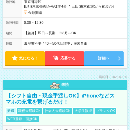
東京都港区
勤務地
田町(東京都)駅から徒歩4分
/
三田(東京都)駅から徒歩7分
金融関連
8:30～12:30
勤務時間
【急募】即日～長期 ※8月～OK！
期間
履歴書不要
/
40～50代活躍中
/
服装自由
特徴
気になる！
応募する
詳細へ
掲載日：2026.07.30
未読
【シフト自由・現金手渡しOK】iPhoneなどス
マホの充電を繋げるだけ！
派遣
職種未経験OK
社会人未経験OK
大学生歓迎
ブランクOK
WEB登録・面接OK