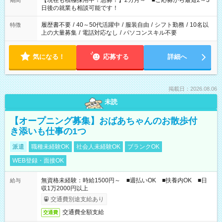
【現在も積極採用中！急募！】2カ月～ ■ご応募から最短2～3
期間
の方へ 今ご覧のお仕事で希望する勤務時間と、もう1つのお仕事
日後の就業も相談可能です！
の勤務時間。 合計で週40時間を超える場合は応募できません。
履歴書不要
/
40～50代活躍中
/
服装自由
/
シフト勤務
/
10名以
特徴
上の大量募集
/
電話対応なし
/
パソコンスキル不要
気になる！
応募する
詳細へ
掲載日：2026.08.06
未読
【オープニング募集】おばあちゃんのお散歩付
き添いも仕事の1つ
派遣
職種未経験OK
社会人未経験OK
ブランクOK
WEB登録・面接OK
無資格未経験：時給1500円～ ■週払いOK ■扶養内OK ■日
給与
収1万2000円以上
交通費別途支給あり
交通費全額支給
交通費