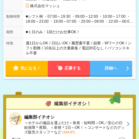
株式会社マッシュ
■シフト例 ・07:00～19:30 ・09:00～12:00 ・10:00～17:00 ・
勤務時間
18:00～23:00 ・19:00～07:00 ・20:00～09:00 ・22:00～06:00
etc ★最短で3時間で5,120円のお仕事から 15時間で2万円近く稼
げるお仕事も！ ご希望のお時間に合わせてご紹介！ ※シフトは
■１日のみ・1回だけお仕事OK！
期間
現場によって異なります。 ※勿論、休憩時間はあるのでご安心
ください！
週1日からOK
/
日払いOK
/
履歴書不要
/
副業・WワークOK
/
シ
特徴
フト勤務
/
10名以上の大量募集
/
電話対応なし
/
パソコンスキ
ル不要
気になる！
応募する
詳細へ
編集部イチオシ
＜ホテルの備品を運ぶだけ＞単発・短時間～OK／安心の日
給保障＊夜勤、＜単発＊1日～OK！＞コンサートなどのグッ
ズ販売スタッフ＊など
(8/6UP!)