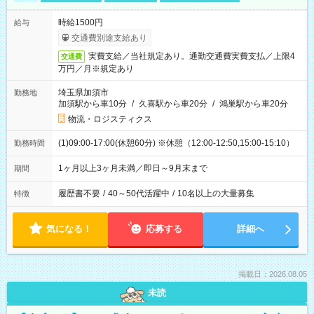
時給1500円
給与
交通費別途支給あり
実費支給／当社規定あり。通勤交通費実費支払／上限4
交通費
万円／月※規定あり
埼玉県加須市
勤務地
加須駅から車10分
/
久喜駅から車20分
/
鴻巣駅から車20分
物流・ロジスティクス
(1)09:00-17:00(休憩60分) ※休憩（12:00-12:50,15:00-15:10）
勤務時間
1ヶ月以上3ヶ月未満／即日～9月末まで
期間
履歴書不要
/
40～50代活躍中
/
10名以上の大量募集
特徴
気になる！
応募する
詳細へ
掲載日：2026.08.05
未読