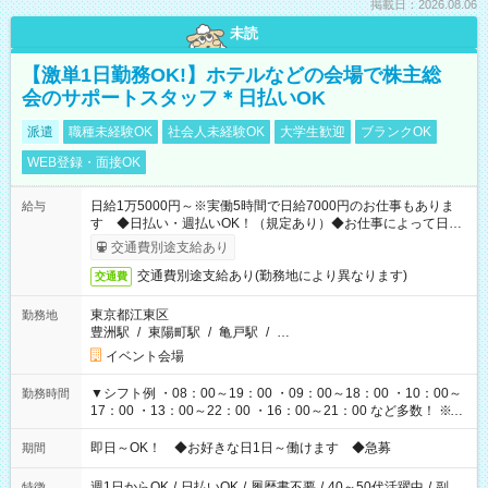
掲載日：2026.08.06
未読
【激単1日勤務OK!】ホテルなどの会場で株主総
会のサポートスタッフ＊日払いOK
派遣
職種未経験OK
社会人未経験OK
大学生歓迎
ブランクOK
WEB登録・面接OK
日給1万5000円～※実働5時間で日給7000円のお仕事もありま
給与
す ◆日払い・週払いOK！（規定あり）◆お仕事によって日給
も異なります
交通費別途支給あり
交通費別途支給あり(勤務地により異なります)
交通費
東京都江東区
勤務地
豊洲駅
/
東陽町駅
/
亀戸駅
/
…
イベント会場
▼シフト例 ・08：00～19：00 ・09：00～18：00 ・10：00～
勤務時間
17：00 ・13：00～22：00 ・16：00～21：00 など多数！ ※お
仕事により勤務時間が異なります
即日～OK！ ◆お好きな日1日～働けます ◆急募
期間
週1日からOK
/
日払いOK
/
履歴書不要
/
40～50代活躍中
/
副
特徴