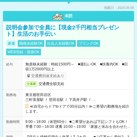
掲載日：2026.08.06
未読
説明会参加で全員に【現金2千円相当プレゼン
ト】生活のお手伝い
派遣
職種未経験OK
社会人未経験OK
ブランクOK
WEB登録・面接OK
無資格未経験：時給1500円～ ■週払いOK ■扶養内OK ■日
給与
収1万2000円以上
交通費別途支給あり
交通費全額支給
交通費
東京都世田谷区
勤務地
三軒茶屋駅
/
世田谷駅
/
下高井戸駅
/
…
≪自宅からドアtoドアで30分以内！≫ご希望の勤務地を紹介
します。
9:00～18:00（休憩60分） ■ご希望があれば下記シフトもOK！
勤務時間
早番 7:00～16:00 遅番 10:00～19:00 「家族と休みを合わせた
い」 「余裕を持って夕飯の準備がしたい」 「できれば残業はし
たくない」 など、ご希望を教えてくださいね。 ※Wワーク希望