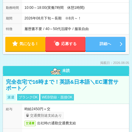
10:00～18:00(実働7時間 休憩1時間)
勤務時間
2026年08月下旬～長期 ※8月～！
期間
履歴書不要
/
40～50代活躍中
/
服装自由
特徴
気になる！
応募する
詳細へ
掲載日：2026.08.05
未読
完全在宅で16時まで！英語&日本語＼EC運営サ
ポート／
派遣
ブランクOK
WEB登録・面接OK
時給2450円＋交
給与
交通費別途支給あり
出社時の通勤交通費支給
交通費