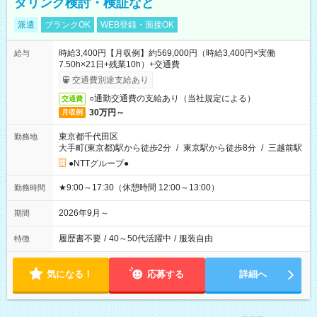
タリング検討・検証など
派遣
ブランクOK
WEB登録・面接OK
時給3,400円【月収例】約569,000円（時給3,400円×実働
給与
7.50h×21日+残業10h）+交通費
交通費別途支給あり
○通勤交通費の支給あり（当社規定による）
交通費
30万円～
月収例
東京都千代田区
勤務地
大手町(東京都)駅から徒歩2分
/
東京駅から徒歩8分
/
三越前駅
●NTTグループ●
★9:00～17:30（休憩時間 12:00～13:00）
勤務時間
2026年9月～
期間
履歴書不要
/
40～50代活躍中
/
服装自由
特徴
気になる！
応募する
詳細へ