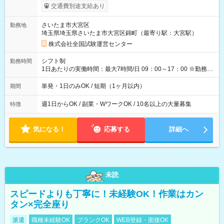
※勤務回数により昇給あり 【即給（前払い）オプションあ
交通費別途支給あり
り！】 希望される場合、勤務から1週間ほどで給与の一部を受け
取れます。 ※手数料418円がかかります。 【過去試験日の収入
さいたま市大宮区
勤務地
例】 ・河合塾模擬試験 8:30～17:30（休憩1時間） 時給1,300円
埼玉県埼玉県さいたま市大宮区錦町（最寄り駅：大宮駅）
×8時間＝日収10,400円＋交通費 ※当日の役割により時給＋100
円の場合あり ・国家試験 7:00～13:30（休憩なし） 時給1,300
株式会社全国試験運営センター
円（役割手当＋100円）×6時間＝日収8,400円＋交通費 【試用期
間】試用期間なし
シフト制
勤務時間
1日あたりの実働時間：最大7時間/日 09：00～17：00 ※勤務時
間は 試験により異なります。
単発・1日のみOK / 短期（1ヶ月以内）
期間
週1日からOK / 副業・WワークOK / 10名以上の大量募集
特徴
気になる！
応募する
詳細へ
未読
スピードよりも丁寧に！未経験OK！作業はカン
タン×完全座り
派遣
職種未経験OK
ブランクOK
WEB登録・面接OK