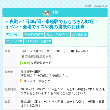
掲載日：2026.08.05
未読
＜夜勤＞1日4時間～未経験でももちろん歓迎！
イベント会場でイスや机の運搬のお仕事
アルバイト
職種未経験OK
社会人未経験OK
大学生歓迎
ブランクOK
WEB登録・面接OK
日給：12500円～ 半日：5000円～ ■日払いOK！
給与
交通費別途支給あり
交通費規定支給
交通費
東京都千代田区
勤務地
秋葉原駅
/
神保町駅
/
麹町駅
/
…
オフィス・学校など
20:00～24：00 22：00～翌7:00 …など1日4時間～OK！ その他
勤務時間
シフトもございます！ お気軽にご相談ください！
激短1日～OK！ ■もちろん即日スタートもOK！ ■曜日・日数
期間
はアナタ次第！