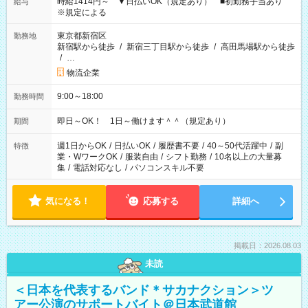
時給1414円～ ▼日払いOK（規定あり） ■初勤務手当あり
給与
※規定による
東京都新宿区
勤務地
新宿駅から徒歩
/
新宿三丁目駅から徒歩
/
高田馬場駅から徒歩
/
…
物流企業
9:00～18:00
勤務時間
即日～OK！ 1日～働けます＾＾（規定あり）
期間
週1日からOK
/
日払いOK
/
履歴書不要
/
40～50代活躍中
/
副
特徴
業・WワークOK
/
服装自由
/
シフト勤務
/
10名以上の大量募
集
/
電話対応なし
/
パソコンスキル不要
気になる！
応募する
詳細へ
掲載日：2026.08.03
未読
＜日本を代表するバンド＊サカナクション＞ツ
アー公演のサポートバイト＠日本武道館