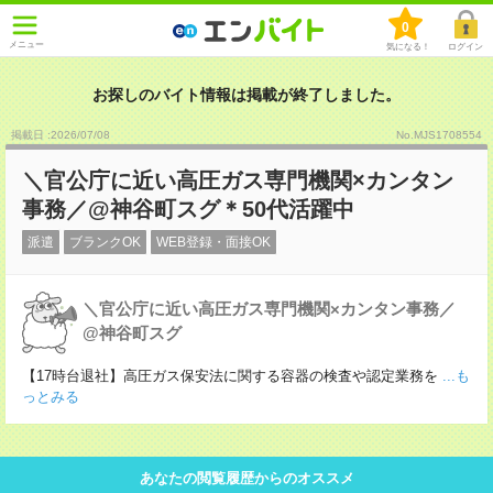
0
メニュー
気になる！
ログイン
お探しのバイト情報は掲載が終了しました。
掲載日 :2026
/
07
/
08
No.MJS1708554
＼官公庁に近い高圧ガス専門機関×カンタン
事務／@神谷町スグ＊50代活躍中
派遣
ブランクOK
WEB登録・面接OK
＼官公庁に近い高圧ガス専門機関×カンタン事務／
@神谷町スグ
【17時台退社】高圧ガス保安法に関する容器の検査や認定業務を
...も
っとみる
あなたの閲覧履歴からのオススメ