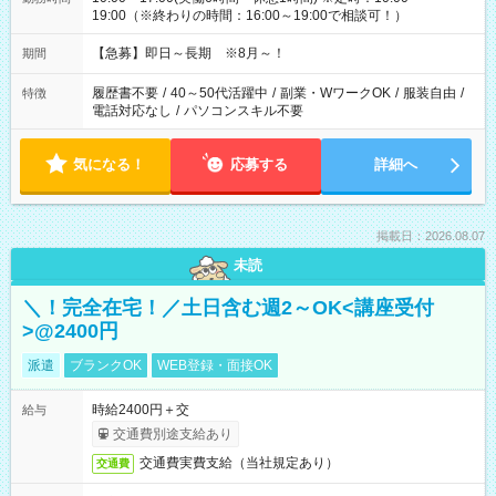
19:00（※終わりの時間：16:00～19:00で相談可！）
【急募】即日～長期 ※8月～！
期間
履歴書不要
/
40～50代活躍中
/
副業・WワークOK
/
服装自由
/
特徴
電話対応なし
/
パソコンスキル不要
気になる！
応募する
詳細へ
掲載日：2026.08.07
未読
＼！完全在宅！／土日含む週2～OK<講座受付
>@2400円
派遣
ブランクOK
WEB登録・面接OK
時給2400円＋交
給与
交通費別途支給あり
交通費実費支給（当社規定あり）
交通費