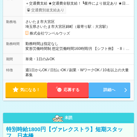
＋交通費支給 ★交通費全額支給！ ┗案件により規定あり ★日払
いOK！（規定あり） ┗働いたその日に現金GET♪ お仕事後はコ
交通費別途支給あり
ンビニATMから 日払い分を引き落とせます！ 【試用期間】試
用期間なし
さいたま市大宮区
勤務地
埼玉県さいたま市大宮区錦町（最寄り駅：大宮駅）
株式会社ワンベルウッズ
勤務時間は指定なし
勤務時間
変形労働時間制 想定労働時間160時間/月 【シフト例】 ・8：00
～21：00
単発・1日のみOK
期間
週1日からOK / 日払いOK / 副業・WワークOK / 10名以上の大量
特徴
募集
気になる！
応募する
詳細へ
未読
特別時給1800円【ヴァレクストラ】短期スタッ
フ 日本橋