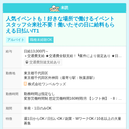
未読
人気イベントも！好きな場所で働けるイベント
スタッフ☆来社不要！働いたその日に給料もら
える日払い/T1
アルバイト
職種未経験OK
日給13,000円～
給与
＋交通費支給 ★交通費全額支給！ ┗案件により規定あり ★日払
いOK！（規定あり） ┗働いたその日に現金GET♪ お仕事後はコ
交通費別途支給あり
ンビニATMから 日払い分を引き落とせます！ 【試用期間】試
用期間なし
東京都千代田区
勤務地
東京都千代田区外神田（最寄り駅：秋葉原駅）
株式会社ワンベルウッズ
勤務時間は指定なし
勤務時間
変形労働時間制 想定労働時間160時間/月 【シフト例】 ・8：00
～21：00
単発・1日のみOK
期間
週1日からOK / 日払いOK / 副業・WワークOK / 10名以上の大量
特徴
募集