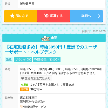
履歴書不要
特徴
気になる！
応募する
詳細へ
掲載日：2026.08.05
未読
【在宅勤務多め】時給3050円！豊洲でのユーザ
ーサポート・ヘルプデスク
派遣
ブランクOK
WEB登録・面接OK
時給3050円 月収例 48万8000円 時給3050円×実働7h30m×週5
給与
日×4週+残業10h ※月収例を保証するものではありません。※給
与即受取りサービス利用可（利用条件有）
交通費別途支給あり
1ヶ月3万円を上限として実費支給
交通費
30万円～
月収例
東京都江東区
勤務地
豊洲駅から徒歩2分
情報処理サ－ビス