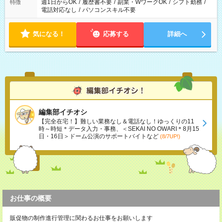
週1日からOK
/
履歴書不要
/
副業・WワークOK
/
シフト勤務
/
特徴
電話対応なし
/
パソコンスキル不要
気になる！
応募する
詳細へ
編集部イチオシ
【完全在宅！】難しい業務なし＆電話なし！ゆっくりの11
時～時短＊データ入力・事務、＜SEKAI NO OWARI＊8月15
日・16日＞ドーム公演のサポートバイトなど
(8/7UP!)
お仕事の概要
販促物の制作進行管理に関わるお仕事をお願いします