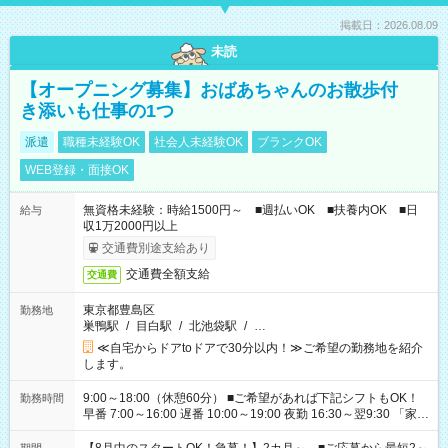
掲載日：2026.08.09
未読
【オープニング募集】おばあちゃんのお散歩付
き添いも仕事の1つ
派遣
職種未経験OK
社会人未経験OK
ブランクOK
WEB登録・面接OK
無資格未経験：時給1500円～ ■週払いOK ■扶養内OK ■日
給与
収1万2000円以上
交通費別途支給あり
交通費全額支給
交通費
東京都豊島区
勤務地
巣鴨駅
/
目白駅
/
北池袋駅
/
…
≪自宅からドアtoドアで30分以内！≫ご希望の勤務地を紹介
します。
9:00～18:00（休憩60分） ■ご希望があれば下記シフトもOK！
勤務時間
早番 7:00～16:00 遅番 10:00～19:00 夜勤 16:30～翌9:30 「家族
と休みを合わせたい」 「余裕を持って夕飯の準備がしたい」
「できれば残業はしたくない」 など、ご希望を教えてください