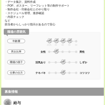
・データ集計、資料作成
・POP、ポスター、リーフレット等の制作サポート
・制作会社・印刷会社とのやり取り
・スケジュール管理、進捗確認
・内容チェック
など
担当者からしっかり指示があるので安心
職場の雰囲気
年齢層
20代
30
40
50
60
男女比率
女性
男性
職場の様子
活気あり
しずか
仕事の仕方
テキパキ
コツコツ
募集情報
給与