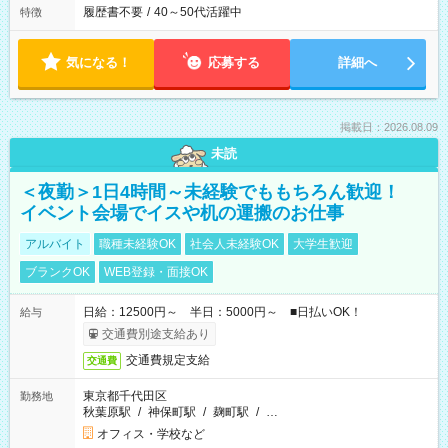
履歴書不要
/
40～50代活躍中
特徴
気になる！
応募する
詳細へ
掲載日：2026.08.09
未読
＜夜勤＞1日4時間～未経験でももちろん歓迎！
イベント会場でイスや机の運搬のお仕事
アルバイト
職種未経験OK
社会人未経験OK
大学生歓迎
ブランクOK
WEB登録・面接OK
日給：12500円～ 半日：5000円～ ■日払いOK！
給与
交通費別途支給あり
交通費規定支給
交通費
東京都千代田区
勤務地
秋葉原駅
/
神保町駅
/
麹町駅
/
…
オフィス・学校など