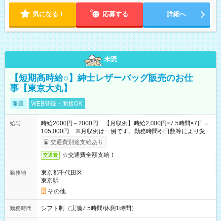
気になる！
応募する
詳細へ
未読
【短期高時給○】紳士レザーバッグ販売のお仕
事【東京大丸】
派遣
WEB登録・面接OK
時給2000円～2000円 【月収例】時給2,000円×7.5時間×7日＝
給与
105,000円 ※月収例は一例です。勤務時間や日数等により変動
いたします。
交通費別途支給あり
☆交通費全額支給！
交通費
東京都千代田区
勤務地
東京駅
その他
シフト制（実働7.5時間/休憩1時間）
勤務時間