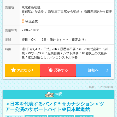
東京都新宿区
勤務地
新宿駅から徒歩
/
新宿三丁目駅から徒歩
/
高田馬場駅から徒歩
/
…
物流企業
9:00～18:00
勤務時間
即日～OK！ 1日～働けます＾＾（規定あり）
期間
週1日からOK
/
日払いOK
/
履歴書不要
/
40～50代活躍中
/
副
特徴
業・WワークOK
/
服装自由
/
シフト勤務
/
10名以上の大量募
集
/
電話対応なし
/
パソコンスキル不要
気になる！
応募する
詳細へ
掲載日：2026.08.03
未読
＜日本を代表するバンド＊サカナクション＞ツ
アー公演のサポートバイト＠日本武道館