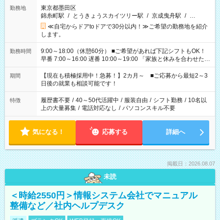
東京都墨田区
勤務地
錦糸町駅
/
とうきょうスカイツリー駅
/
京成曳舟駅
/
…
≪自宅からドアtoドアで30分以内！≫ご希望の勤務地を紹介
します。
9:00～18:00（休憩60分） ■ご希望があれば下記シフトもOK！
勤務時間
早番 7:00～16:00 遅番 10:00～19:00 「家族と休みを合わせた
い」 「余裕を持って夕飯の準備がしたい」 「できれば残業はし
たくない」 など、ご希望を教えてくださいね。 ※Wワーク希望
【現在も積極採用中！急募！】2カ月～ ■ご応募から最短2～3
期間
の方へ 今ご覧のお仕事で希望する勤務時間と、もう1つのお仕事
日後の就業も相談可能です！
の勤務時間。 合計で週40時間を超える場合は応募できません。
履歴書不要
/
40～50代活躍中
/
服装自由
/
シフト勤務
/
10名以
特徴
上の大量募集
/
電話対応なし
/
パソコンスキル不要
気になる！
応募する
詳細へ
掲載日：2026.08.07
未読
＜時給2550円＞情報システム会社でマニュアル
整備など／社内ヘルプデスク