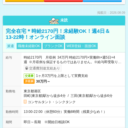
掲載日：2026.08.09
未読
完全在宅＊時給2170円！未経験OK！週4日＆
13-22時！オンライン面談
派遣
職種未経験OK
ブランクOK
WEB登録・面接OK
時給2170円 月収例 34万円 時給2170円×実働8h×週5日×4
給与
週 ※月収例を保証するものではありません。※給与即受取りサ
ービス利用可（利用条件有）
交通費別途支給あり
1ヶ月3万円を上限として実費支給
交通費
30万円～
月収例
東京都港区
勤務地
田町(東京都)駅から徒歩4分
/
三田(東京都)駅から徒歩6分
コンサルタント・シンクタンク
13:00-22:00（休憩60分）実働8時間（残業少なめ！）
勤務時間
即日～長期 ※開始日相談OK
期間