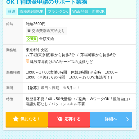
OK！補助金申請のサポート業務
派遣
職種未経験OK
ブランクOK
WEB登録・面接OK
時給2600円
給与
交通費別途支給あり
全額支給
交通費
東京都中央区
勤務地
八丁堀(東京都)駅から徒歩2分
/
茅場町駅から徒歩6分
建設業界向けのAIサービスの提供など
10:00～17:00(実働6時間 休憩1時間) ※定時：10:00～
勤務時間
19:00（※終わりの時間：16:00～19:00で相談可！）
【急募】即日～長期 ※8月～！
期間
履歴書不要
/
40～50代活躍中
/
副業・WワークOK
/
服装自由
/
特徴
電話対応なし
/
パソコンスキル不要
気になる！
応募する
詳細へ