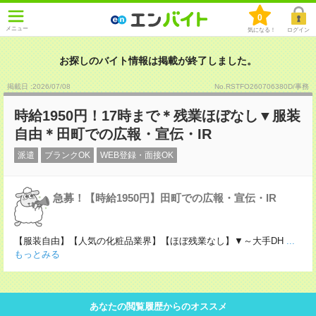
0
メニュー
気になる！
ログイン
お探しのバイト情報は掲載が終了しました。
掲載日 :2026
/
07
/
08
No.RSTFO260706380D/事務
時給1950円！17時まで＊残業ほぼなし▼服装
自由＊田町での広報・宣伝・IR
派遣
ブランクOK
WEB登録・面接OK
急募！【時給1950円】田町での広報・宣伝・IR
【服装自由】【人気の化粧品業界】【ほぼ残業なし】▼～大手DH
...
もっとみる
あなたの閲覧履歴からのオススメ