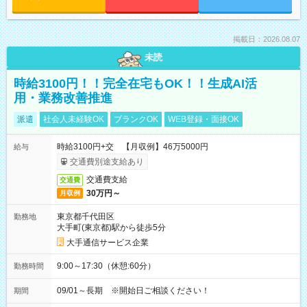
掲載日：2026.08.07
未読
時給3100円！！完全在宅もOK！！生成AI活
用・業務改善推進
派遣
社会人未経験OK
ブランクOK
WEB登録・面接OK
時給3100円+交 【月収例】46万5000円
給与
交通費別途支給あり
交通費支給
交通費
30万円～
月収例
東京都千代田区
勤務地
大手町(東京都)駅から徒歩5分
大手通信サービス企業
9:00～17:30（休憩:60分）
勤務時間
09/01～長期 ※開始日ご相談ください！
期間