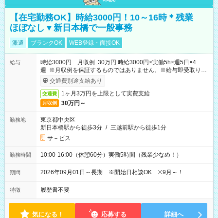
【在宅勤務OK】時給3000円！10～16時＊残業
ほぼなし▼新日本橋で一般事務
派遣
ブランクOK
WEB登録・面接OK
時給3000円 月収例 30万円 時給3000円×実働5h×週5日×4
給与
週 ※月収例を保証するものではありません。※給与即受取りサ
ービス利用可（利用条件有）
交通費別途支給あり
1ヶ月3万円を上限として実費支給
交通費
30万円～
月収例
東京都中央区
勤務地
新日本橋駅から徒歩3分
/
三越前駅から徒歩1分
サ－ビス
10:00-16:00（休憩60分）実働5時間（残業少なめ！）
勤務時間
2026年09月01日～長期 ※開始日相談OK ※9月～！
期間
履歴書不要
特徴
気になる！
応募する
詳細へ