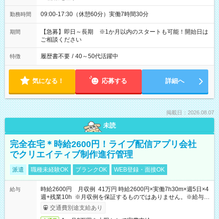
09:00-17:30（休憩60分）実働7時間30分
勤務時間
【急募】即日～長期 ※1か月以内のスタートも可能！開始日は
期間
ご相談ください
履歴書不要
/
40～50代活躍中
特徴
気になる！
応募する
詳細へ
掲載日：2026.08.07
未読
完全在宅＊時給2600円！ライブ配信アプリ会社
でクリエイティブ制作進行管理
派遣
職種未経験OK
ブランクOK
WEB登録・面接OK
時給2600円 月収例 41万円 時給2600円×実働7h30m×週5日×4
給与
週+残業10h ※月収例を保証するものではありません。※給与即
受取りサービス利用可（利用条件有）
交通費別途支給あり