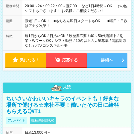
20:00～24：00 22：00～翌7:00 …など1日4時間～OK！ その他
勤務時間
シフトもございます！ お気軽にご相談ください！
激短1日～OK！ ■もちろん即日スタートもOK！ ■曜日・日数
期間
はアナタ次第！
週1日からOK
/
日払いOK
/
履歴書不要
/
40～50代活躍中
/
副
特徴
業・WワークOK
/
シフト勤務
/
10名以上の大量募集
/
電話対応
なし
/
パソコンスキル不要
気になる！
応募する
詳細へ
未読
ちいさいかわいいキャラのイベントも！好きな
場所で働ける☆来社不要！働いたその日に給料
もらえる◎/T1
アルバイト
職種未経験OK
日給13,000円～
給与