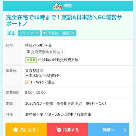
未読
完全在宅で16時まで！英語&日本語＼EC運営サ
ポート／
派遣
ブランクOK
WEB登録・面接OK
時給2450円＋交
給与
交通費別途支給あり
出社時の通勤交通費支給
交通費
東京都港区
勤務地
六本木駅から徒歩3分
IT・Web・通信
9:00～16:00
勤務時間
2026/8/17～長期 ※長期更新予定 ※8月～OK！
期間
履歴書不要
/
40～50代活躍中
/
服装自由
特徴
気になる！
応募する
詳細へ