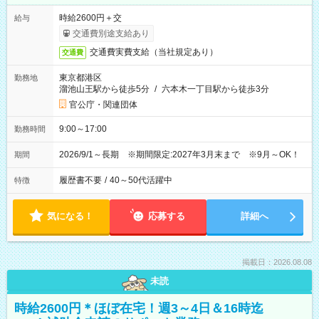
時給2600円＋交
給与
交通費別途支給あり
交通費実費支給（当社規定あり）
交通費
東京都港区
勤務地
溜池山王駅から徒歩5分
/
六本木一丁目駅から徒歩3分
官公庁・関連団体
9:00～17:00
勤務時間
2026/9/1～長期 ※期間限定:2027年3月末まで ※9月～OK！
期間
履歴書不要
/
40～50代活躍中
特徴
気になる！
応募する
詳細へ
掲載日：2026.08.08
未読
時給2600円＊ほぼ在宅！週3～4日＆16時迄