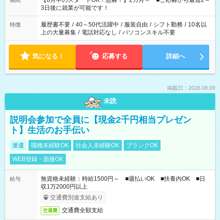
【8月中のスタートOK！急募！】2カ月～ ■ご応募から最短2～
期間
ね。 ※Wワーク希望の方へ 今ご覧のお仕事で希望する勤務時間
3日後に就業が可能です！
と、もう1つのお仕事の勤務時間。 合計で週40時間を超える場
合は応募できません。
履歴書不要
/
40～50代活躍中
/
服装自由
/
シフト勤務
/
10名以
特徴
上の大量募集
/
電話対応なし
/
パソコンスキル不要
気になる！
応募する
詳細へ
掲載日：2026.08.09
未読
説明会参加で全員に【現金2千円相当プレゼン
ト】生活のお手伝い
派遣
職種未経験OK
社会人未経験OK
ブランクOK
WEB登録・面接OK
無資格未経験：時給1500円～ ■週払いOK ■扶養内OK ■日
給与
収1万2000円以上
交通費別途支給あり
交通費全額支給
交通費