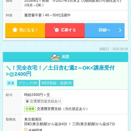
2026/9/1～長期 ※2027年3月末まで(期間延長の可能性あり)
期間
※9月～OK！
履歴書不要
/
40～50代活躍中
特徴
気になる！
応募する
詳細へ
掲載日：2026.08.06
未読
＼！完全在宅！／土日含む週2～OK<講座受付
>@2400円
派遣
ブランクOK
WEB登録・面接OK
時給2400円＋交
給与
交通費別途支給あり
交通費実費支給（当社規定あり）
交通費
東京都港区
勤務地
田町(東京都)駅から徒歩4分
/
三田(東京都)駅から徒歩7分
金融関連