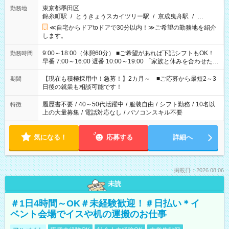
東京都墨田区
勤務地
錦糸町駅
/
とうきょうスカイツリー駅
/
京成曳舟駅
/
…
≪自宅からドアtoドアで30分以内！≫ご希望の勤務地を紹介
します。
9:00～18:00（休憩60分） ■ご希望があれば下記シフトもOK！
勤務時間
早番 7:00～16:00 遅番 10:00～19:00 「家族と休みを合わせた
い」 「余裕を持って夕飯の準備がしたい」 「できれば残業はし
たくない」 など、ご希望を教えてくださいね。 ※Wワーク希望
【現在も積極採用中！急募！】2カ月～ ■ご応募から最短2～3
期間
の方へ 今ご覧のお仕事で希望する勤務時間と、もう1つのお仕事
日後の就業も相談可能です！
の勤務時間。 合計で週40時間を超える場合は応募できません。
履歴書不要
/
40～50代活躍中
/
服装自由
/
シフト勤務
/
10名以
特徴
上の大量募集
/
電話対応なし
/
パソコンスキル不要
気になる！
応募する
詳細へ
掲載日：2026.08.06
未読
＃1日4時間～OK＃未経験歓迎！＃日払い＊イ
ベント会場でイスや机の運搬のお仕事