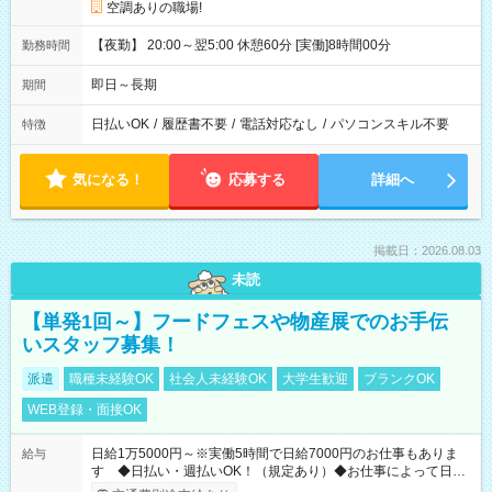
空調ありの職場!
【夜勤】 20:00～翌5:00 休憩60分 [実働]8時間00分
勤務時間
即日～長期
期間
日払いOK
/
履歴書不要
/
電話対応なし
/
パソコンスキル不要
特徴
気になる！
応募する
詳細へ
掲載日：2026.08.03
未読
【単発1回～】フードフェスや物産展でのお手伝
いスタッフ募集！
派遣
職種未経験OK
社会人未経験OK
大学生歓迎
ブランクOK
WEB登録・面接OK
日給1万5000円～※実働5時間で日給7000円のお仕事もありま
給与
す ◆日払い・週払いOK！（規定あり）◆お仕事によって日給
も異なります