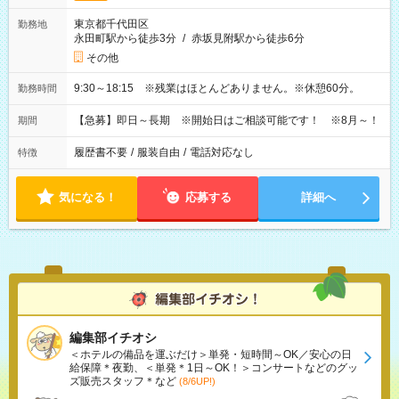
東京都千代田区
勤務地
永田町駅から徒歩3分
/
赤坂見附駅から徒歩6分
その他
9:30～18:15 ※残業はほとんどありません。※休憩60分。
勤務時間
【急募】即日～長期 ※開始日はご相談可能です！ ※8月～！
期間
履歴書不要
/
服装自由
/
電話対応なし
特徴
気になる！
応募する
詳細へ
編集部イチオシ
＜ホテルの備品を運ぶだけ＞単発・短時間～OK／安心の日
給保障＊夜勤、＜単発＊1日～OK！＞コンサートなどのグッ
ズ販売スタッフ＊など
(8/6UP!)