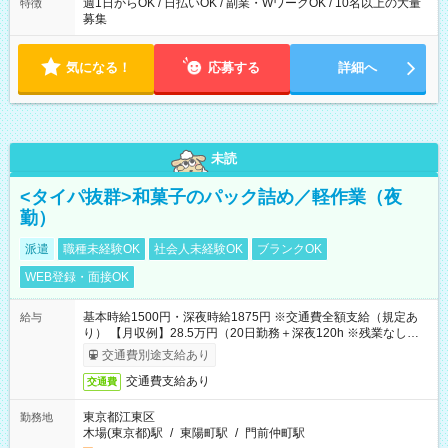
週1日からOK / 日払いOK / 副業・WワークOK / 10名以上の大量
特徴
募集
気になる！
応募する
詳細へ
未読
<タイパ抜群>和菓子のパック詰め／軽作業（夜
勤）
派遣
職種未経験OK
社会人未経験OK
ブランクOK
WEB登録・面接OK
基本時給1500円・深夜時給1875円 ※交通費全額支給（規定あ
給与
り） 【月収例】28.5万円（20日勤務＋深夜120h ※残業なしの場
合）
交通費別途支給あり
交通費支給あり
交通費
東京都江東区
勤務地
木場(東京都)駅
/
東陽町駅
/
門前仲町駅