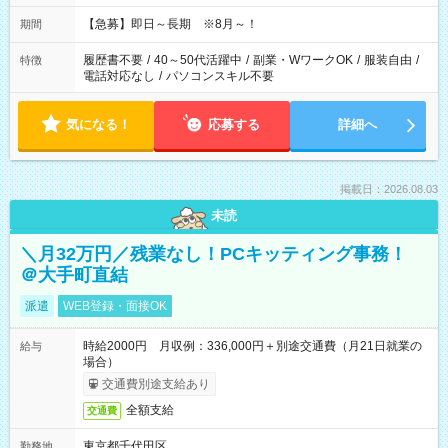
【急募】即日～長期 ※8月～！
期間
履歴書不要
/
40～50代活躍中
/
副業・WワークOK
/
服装自由
/
特徴
電話対応なし
/
パソコンスキル不要
気になる！
応募する
詳細へ
掲載日：2026.08.03
未読
＼月32万円／残業なし！PCキッティング事務！
＠大手町直結
派遣
WEB登録・面接OK
時給2000円 月収例：336,000円＋別途交通費（月21日就業の
給与
場合）
交通費別途支給あり
全額支給
交通費
東京都千代田区
勤務地