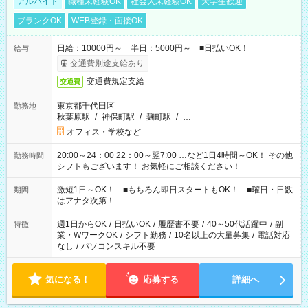
アルバイト
職種未経験OK
社会人未経験OK
大学生歓迎
ブランクOK
WEB登録・面接OK
日給：10000円～ 半日：5000円～ ■日払いOK！
給与
交通費別途支給あり
交通費規定支給
交通費
東京都千代田区
勤務地
秋葉原駅
/
神保町駅
/
麹町駅
/
…
オフィス・学校など
20:00～24：00 22：00～翌7:00 …など1日4時間～OK！ その他
勤務時間
シフトもございます！ お気軽にご相談ください！
激短1日～OK！ ■もちろん即日スタートもOK！ ■曜日・日数
期間
はアナタ次第！
週1日からOK
/
日払いOK
/
履歴書不要
/
40～50代活躍中
/
副
特徴
業・WワークOK
/
シフト勤務
/
10名以上の大量募集
/
電話対応
なし
/
パソコンスキル不要
気になる！
応募する
詳細へ