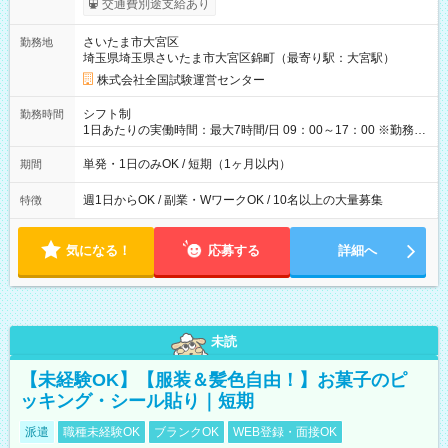
交通費別途支給あり
り！】 希望される場合、勤務から1週間ほどで給与の一部を受け
取れます。 ※手数料418円がかかります。 【過去試験日の収入
さいたま市大宮区
勤務地
例】 ・河合塾模擬試験 8:30～17:30（休憩1時間） 時給1,300円
埼玉県埼玉県さいたま市大宮区錦町（最寄り駅：大宮駅）
×8時間＝日収10,400円＋交通費 ※当日の役割により時給＋100
円の場合あり ・国家試験 7:00～13:30（休憩なし） 時給1,300
株式会社全国試験運営センター
円（役割手当＋100円）×6時間＝日収8,400円＋交通費 【試用期
間】試用期間なし
シフト制
勤務時間
1日あたりの実働時間：最大7時間/日 09：00～17：00 ※勤務時
間は 試験により異なります。
単発・1日のみOK / 短期（1ヶ月以内）
期間
週1日からOK / 副業・WワークOK / 10名以上の大量募集
特徴
気になる！
応募する
詳細へ
未読
【未経験OK】【服装＆髪色自由！】お菓子のピ
ッキング・シール貼り｜短期
派遣
職種未経験OK
ブランクOK
WEB登録・面接OK