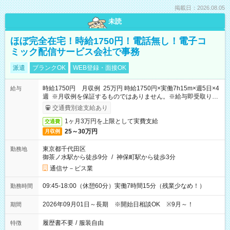
掲載日：2026.08.05
未読
ほぼ完全在宅！時給1750円！電話無し！電子コ
ミック配信サービス会社で事務
派遣
ブランクOK
WEB登録・面接OK
時給1750円 月収例 25万円 時給1750円×実働7h15m×週5日×4
給与
週 ※月収例を保証するものではありません。※給与即受取りサ
ービス利用可（利用条件有）
交通費別途支給あり
1ヶ月3万円を上限として実費支給
交通費
25～30万円
月収例
東京都千代田区
勤務地
御茶ノ水駅から徒歩9分
/
神保町駅から徒歩3分
通信サ－ビス業
09:45-18:00（休憩60分）実働7時間15分（残業少なめ！）
勤務時間
2026年09月01日～長期 ※開始日相談OK ※9月～！
期間
履歴書不要
/
服装自由
特徴