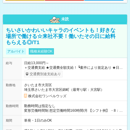
未読
ちいさいかわいいキャラのイベントも！好きな
場所で働ける☆来社不要！働いたその日に給料
もらえる◎/T1
アルバイト
職種未経験OK
日給13,000円～
給与
＋交通費支給 ★交通費全額支給！ ┗案件により規定あり ★日払
いOK！（規定あり） ┗働いたその日に現金GET♪ お仕事後はコ
交通費別途支給あり
ンビニATMから 日払い分を引き落とせます！ 【試用期間】試
用期間なし
さいたま市大宮区
勤務地
埼玉県さいたま市大宮区錦町（最寄り駅：大宮駅）
株式会社ワンベルウッズ
勤務時間は指定なし
勤務時間
変形労働時間制 想定労働時間160時間/月 【シフト例】 ・8：00
～21：00
単発・1日のみOK
期間