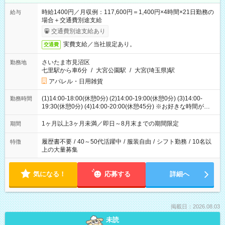
時給1400円／月収例：117,600円＝1,400円×4時間×21日勤務の
給与
場合＋交通費別途支給
交通費別途支給あり
実費支給／当社規定あり。
交通費
さいたま市見沼区
勤務地
七里駅から車6分
/
大宮公園駅
/
大宮(埼玉県)駅
アパレル・日用雑貨
(1)14:00-18:00(休憩0分) (2)14:00-19:00(休憩0分) (3)14:00-
勤務時間
19:30(休憩0分) (4)14:00-20:00(休憩45分) ※お好きな時間が選べ
ます
1ヶ月以上3ヶ月未満／即日～8月末までの期間限定
期間
履歴書不要
/
40～50代活躍中
/
服装自由
/
シフト勤務
/
10名以
特徴
上の大量募集
気になる！
応募する
詳細へ
掲載日：2026.08.03
未読