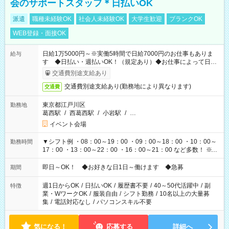
会のサポートスタッフ＊日払いOK
派遣
職種未経験OK
社会人未経験OK
大学生歓迎
ブランクOK
WEB登録・面接OK
日給1万5000円～※実働5時間で日給7000円のお仕事もありま
給与
す ◆日払い・週払いOK！（規定あり）◆お仕事によって日給
も異なります
交通費別途支給あり
交通費別途支給あり(勤務地により異なります)
交通費
東京都江戸川区
勤務地
葛西駅
/
西葛西駅
/
小岩駅
/
…
イベント会場
▼シフト例 ・08：00～19：00 ・09：00～18：00 ・10：00～
勤務時間
17：00 ・13：00～22：00 ・16：00～21：00 など多数！ ※お
仕事により勤務時間が異なります
即日～OK！ ◆お好きな日1日～働けます ◆急募
期間
週1日からOK
/
日払いOK
/
履歴書不要
/
40～50代活躍中
/
副
特徴
業・WワークOK
/
服装自由
/
シフト勤務
/
10名以上の大量募
集
/
電話対応なし
/
パソコンスキル不要
気になる！
応募する
詳細へ