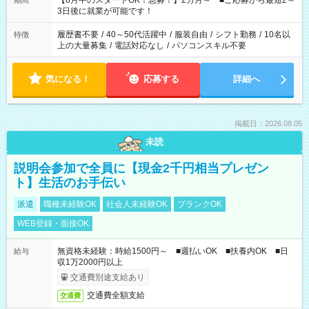
【8月中のスタートOK！急募！】2カ月～ ■ご応募から最短2～
期間
ね。 ※Wワーク希望の方へ 今ご覧のお仕事で希望する勤務時間
3日後に就業が可能です！
と、もう1つのお仕事の勤務時間。 合計で週40時間を超える場
合は応募できません。
履歴書不要
/
40～50代活躍中
/
服装自由
/
シフト勤務
/
10名以
特徴
上の大量募集
/
電話対応なし
/
パソコンスキル不要
気になる！
応募する
詳細へ
掲載日：2026.08.05
未読
説明会参加で全員に【現金2千円相当プレゼン
ト】生活のお手伝い
派遣
職種未経験OK
社会人未経験OK
ブランクOK
WEB登録・面接OK
無資格未経験：時給1500円～ ■週払いOK ■扶養内OK ■日
給与
収1万2000円以上
交通費別途支給あり
交通費全額支給
交通費