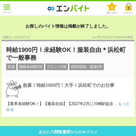
0
メニュー
気になる！
ログイン
お探しのバイト情報は掲載が終了しました。
掲載日 :2026
/
07
/
10
No.RSTFO260706608D/事務
時給1900円！未経験OK！服装自由＊浜松町
で一般事務
派遣
職種未経験OK
ブランクOK
WEB登録・面接OK
急募！時給1900円！大手！浜松町でのお仕事
【業界未経験OK！】【服装自由】【2027年2月に川崎駅徒歩
...もっと
みる
あなたの閲覧履歴からのオススメ