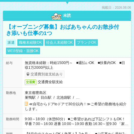
掲載日：2026.08.06
未読
【オープニング募集】おばあちゃんのお散歩付
き添いも仕事の1つ
派遣
職種未経験OK
社会人未経験OK
ブランクOK
WEB登録・面接OK
無資格未経験：時給1500円～ ■週払いOK ■扶養内OK ■日
給与
収1万2000円以上
交通費別途支給あり
交通費全額支給
交通費
東京都豊島区
勤務地
巣鴨駅
/
目白駅
/
北池袋駅
/
…
≪自宅からドアtoドアで30分以内！≫ご希望の勤務地を紹介
します。
9:00～18:00（休憩60分） ■ご希望があれば下記シフトもOK！
勤務時間
早番 7:00～16:00 遅番 10:00～19:00 夜勤 16:30～翌9:30 「家族
と休みを合わせたい」 「余裕を持って夕飯の準備がしたい」
「できれば残業はしたくない」 など、ご希望を教えてください