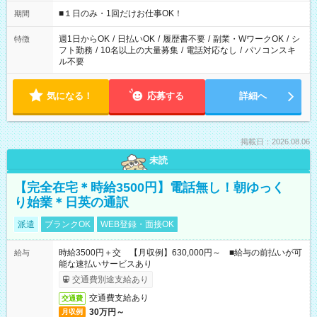
etc ★最短で3時間で5,120円のお仕事から 15時間で2万円近く稼
げるお仕事も！ ご希望のお時間に合わせてご紹介！ ※シフトは
■１日のみ・1回だけお仕事OK！
期間
現場によって異なります。 ※勿論、休憩時間はあるのでご安心
ください！
週1日からOK
/
日払いOK
/
履歴書不要
/
副業・WワークOK
/
シ
特徴
フト勤務
/
10名以上の大量募集
/
電話対応なし
/
パソコンスキ
ル不要
気になる！
応募する
詳細へ
掲載日：2026.08.06
未読
【完全在宅＊時給3500円】電話無し！朝ゆっく
り始業＊日英の通訳
派遣
ブランクOK
WEB登録・面接OK
時給3500円＋交 【月収例】630,000円～ ■給与の前払いが可
給与
能な速払いサービスあり
交通費別途支給あり
交通費支給あり
交通費
30万円～
月収例