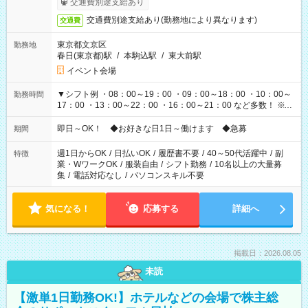
交通費別途支給あり
交通費別途支給あり(勤務地により異なります)
交通費
東京都文京区
勤務地
春日(東京都)駅
/
本駒込駅
/
東大前駅
イベント会場
▼シフト例 ・08：00～19：00 ・09：00～18：00 ・10：00～
勤務時間
17：00 ・13：00～22：00 ・16：00～21：00 など多数！ ※お
仕事により勤務時間が異なります
即日～OK！ ◆お好きな日1日～働けます ◆急募
期間
週1日からOK
/
日払いOK
/
履歴書不要
/
40～50代活躍中
/
副
特徴
業・WワークOK
/
服装自由
/
シフト勤務
/
10名以上の大量募
集
/
電話対応なし
/
パソコンスキル不要
気になる！
応募する
詳細へ
掲載日：2026.08.05
未読
【激単1日勤務OK!】ホテルなどの会場で株主総