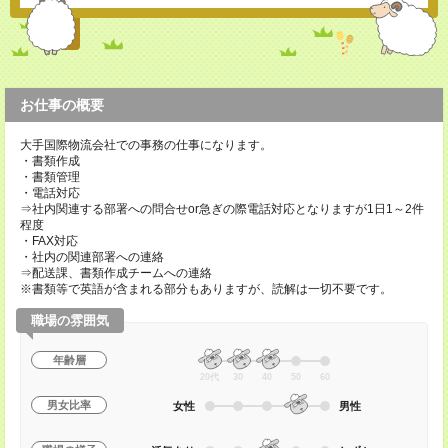
お仕事の概要
大手国際物流会社での事務の仕事になります。
・書類作成
・書類管理
・電話対応
⇒社内関連する部署への問合せor急ぎの際電話対応となりますが1日1～2件
程度
・FAX対応
・社内の関連部署への連絡
⇒配送課、書類作成チームへの連絡
※書類等で英語が含まれる部分もありますが、読解は一切不要です。
職場の雰囲気
年齢層
20代
30
40
50
60
男女比率
女性
男性