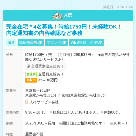
掲載日：2026.08.06
未読
完全在宅＊4名募集！時給1750円！未経験OK！
内定通知書の内容確認など事務
派遣
職種未経験OK
ブランクOK
WEB登録・面接OK
時給1750円＋交 【月収例】290,937円～ ■給与の前払いが可
給与
能な速払いサービスあり
交通費別途支給あり
交通費支給あり
交通費
25～30万円
月収例
東京都千代田区
勤務地
東京駅から徒歩1分
/
京橋(東京都)駅から徒歩5分
人材サービス会社
9:30～18:15 ※残業はほとんどありません。※休憩60分。
勤務時間
2026/10/01～長期 ※開始日はご相談可能です！ ※10月～！
期間
履歴書不要
特徴