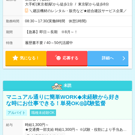
大手町(東京都)駅から徒歩1分
/
東京駅から徒歩8分
＼建設機材のレンタル・販売など★総合建設サービス企業／
08:30～17:30(実働8時間 休憩1時間)
勤務時間
【急募】即日～長期 ※8月～！
期間
履歴書不要
/
40～50代活躍中
特徴
気になる！
応募する
詳細へ
未読
マニュアル通りに簡単WORK◆未経験から好き
な時にお仕事できる！単発OK◎試験監督
アルバイト
職種未経験OK
時給1,300円～
給与
★交通費一部支給 時給1,300円～ ※試験・役割により手当あり
※勤務回数により昇給あり 【即給（前払い）オプションあ