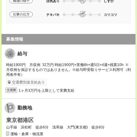
職場の様子
活気あり
しずか
仕事の仕方
テキパキ
コツコツ
募集情報
給与
時給1900円 月収例 32万円 時給1900円×実働8h×週5日×4週+残業10h ※
月収例を保証するものではありません。※給与即受取りサービス利用可（利
用条件有）
交通費別途支給あり
1ヶ月3万円を上限として実費支給
交通費
勤務地
東京都港区
山手線 浜松町 徒歩6分 浅草線 大門(東京都) 徒歩8分
運輸・倉庫・物流業