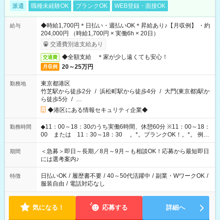
派遣
職種未経験OK
ブランクOK
WEB登録・面接OK
◆時給1,700円＊日払い・週払いOK＊昇給あり♪【月収例】 ・約
給与
204,000円 （時給1,700円 × 実働6h × 20日）
交通費別途支給あり
◆全額支給 ＊家が少し遠くても安心！
交通費
20～25万円
月収例
東京都港区
勤務地
竹芝駅から徒歩2分
/
浜松町駅から徒歩4分
/
大門(東京都)駅か
ら徒歩5分
/
…
◆港区にある情報セキュリティ企業◆
◆11：00～18：30のうち実働6時間、休憩60分 ※11：00～18：
勤務時間
00 または 11：30～18：30 。*。ブランクOK！。*。 例え
ば前職が、 在宅/財団法人/事務/コールセンター/受付/販売/カフェ
スタッフ スイーツ販売/ホテルフロント/化粧品販売/など 様々な
＜急募＞即日～長期／8月～9月～も相談OK！応募から最短即日
期間
業界から入社して活躍されています♪
には選考案内♪
日払いOK
/
履歴書不要
/
40～50代活躍中
/
副業・WワークOK
/
特徴
服装自由
/
電話対応なし
気になる！
応募する
詳細へ