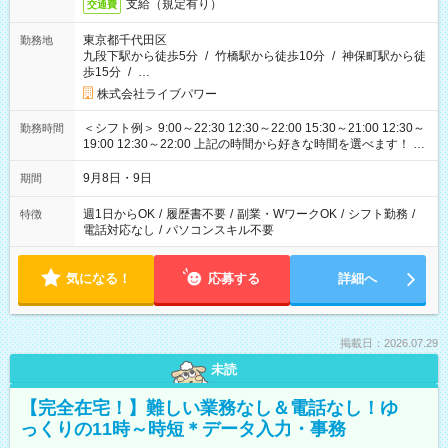
支給（規定有り）
交通費
東京都千代田区
勤務地
九段下駅から徒歩5分
/
竹橋駅から徒歩10分
/
神保町駅から徒
歩15分
/
…
株式会社ライブパワー
＜シフト例＞ 9:00～22:30 12:30～22:00 15:30～21:00 12:30～
勤務時間
19:00 12:30～22:00 上記の時間から好きな時間を選べます！ ※
時間は変更となる可能性があります
9月8日・9日
期間
週1日からOK
/
履歴書不要
/
副業・WワークOK
/
シフト勤務
/
特徴
電話対応なし
/
パソコンスキル不要
気になる！
応募する
詳細へ
掲載日：2026.07.29
未読
【完全在宅！】難しい業務なし＆電話なし！ゆ
っくりの11時～時短＊データ入力・事務