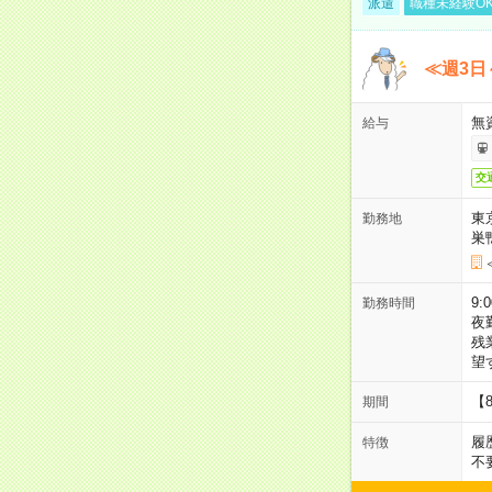
派遣
職種未経験O
≪週3日
無
給与
交
東
勤務地
巣
9:
勤務時間
夜
残
望
【
期間
履
特徴
不