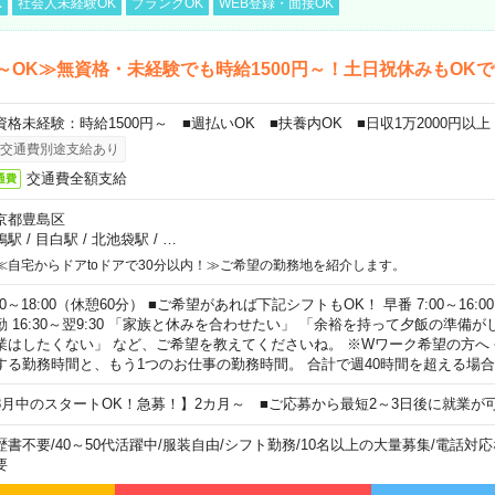
K
社会人未経験OK
ブランクOK
WEB登録・面接OK
～OK≫無資格・未経験でも時給1500円～！土日祝休みもOK
資格未経験：時給1500円～ ■週払いOK ■扶養内OK ■日収1万2000円以上
交通費別途支給あり
交通費全額支給
通費
京都豊島区
鴨駅
/
目白駅
/
北池袋駅
/
…
≪自宅からドアtoドアで30分以内！≫ご希望の勤務地を紹介します。
00～18:00（休憩60分） ■ご希望があれば下記シフトもOK！ 早番 7:00～16:00 遅
勤 16:30～翌9:30 「家族と休みを合わせたい」 「余裕を持って夕飯の準備
業はしたくない」 など、ご希望を教えてくださいね。 ※Wワーク希望の方へ
する勤務時間と、もう1つのお仕事の勤務時間。 合計で週40時間を超える場
8月中のスタートOK！急募！】2カ月～ ■ご応募から最短2～3日後に就業が
歴書不要
/
40～50代活躍中
/
服装自由
/
シフト勤務
/
10名以上の大量募集
/
電話対応
要