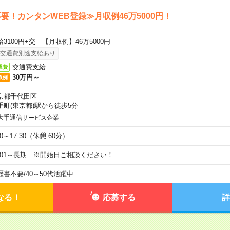
要！カンタンWEB登録≫月収例46万5000円！
給3100円+交 【月収例】46万5000円
交通費別途支給あり
交通費支給
通費
30万円～
収例
京都千代田区
手町(東京都)駅から徒歩5分
大手通信サービス企業
00～17:30（休憩:60分）
9/01～長期 ※開始日ご相談ください！
歴書不要
/
40～50代活躍中
なる！
応募する
詳