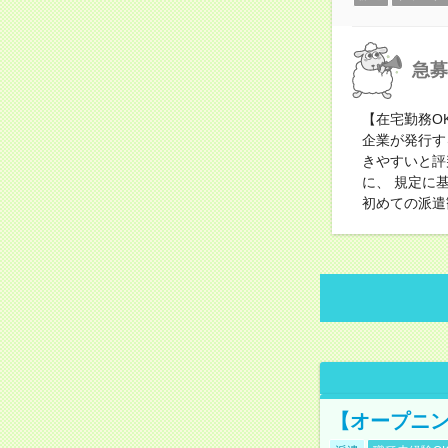
急募
【在宅勤務O
企業が発行す
きやすいと評
に、 規定に
初めての派遣
【オープニン