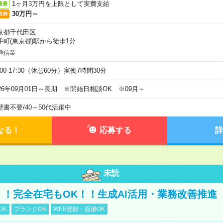
1ヶ月3万円を上限として実費支給
通費
30万円～
収例
京都千代田区
手町(東京都)駅から徒歩1分
通信業
:00-17:30（休憩60分）実働7時間30分
026年09月01日～長期 ※開始日相談OK ※09月～
歴書不要
/
40～50代活躍中
なる！
応募する
詳
未読
円！！完全在宅もOK！！生成AI活用・業務改善推進
OK
ブランクOK
WEB登録・面接OK