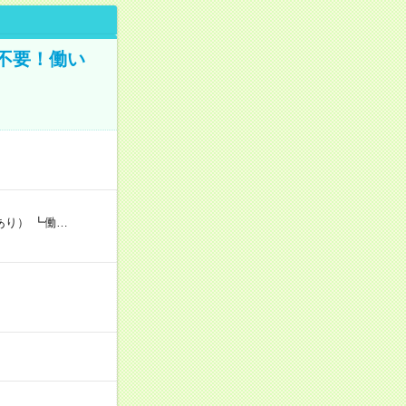
不要！働い
あり） ┗働…