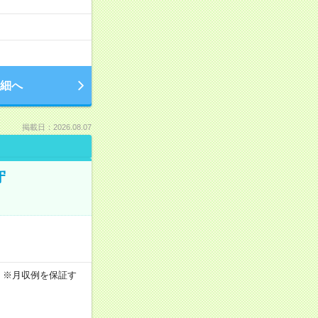
細へ
掲載日：2026.08.07
守
0h ※月収例を保証す