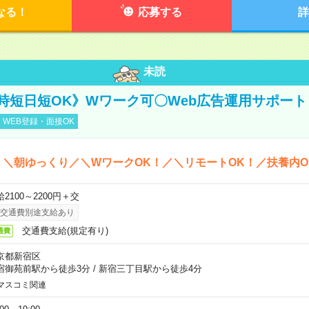
なる！
応募する
詳
未読
時短日短OK》Wワーク可〇Web広告運用サポート
WEB登録・面接OK
＊＼朝ゆっくり／＼WワークOK！／＼リモートOK！／扶養内O
2100～2200円＋交
交通費別途支給あり
交通費支給(規定有り)
通費
京都新宿区
宿御苑前駅から徒歩3分
/
新宿三丁目駅から徒歩4分
マスコミ関連