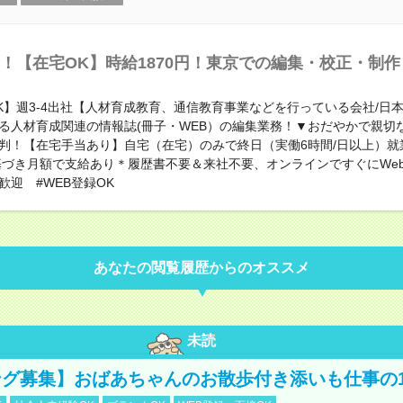
！【在宅OK】時給1870円！東京での編集・校正・制作
K】週3-4出社【人材育成教育、通信教育事業などを行っている会社/日
る人材育成関連の情報誌(冊子・WEB）の編集業務！▼おだやかで親切
判！【在宅手当あり】自宅（在宅）のみで終日（実働6時間/日以上）就
基づき月額で支給あり＊履歴書不要＆来社不要、オンラインですぐにWeb
歓迎 #WEB登録OK
あなたの閲覧履歴からのオススメ
未読
グ募集】おばあちゃんのお散歩付き添いも仕事の