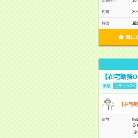
10
勤務時間
2
期間
履
特徴
気に
【在宅勤務O
派遣
ブランクOK
【在宅勤
時
給与
る