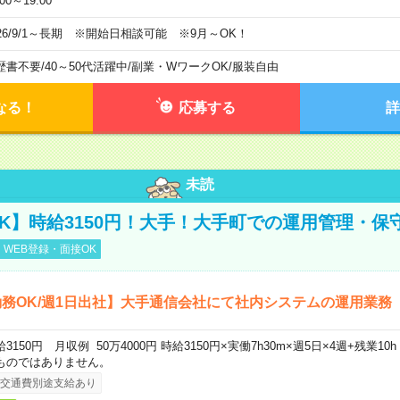
:00～19:00
026/9/1～長期 ※開始日相談可能 ※9月～OK！
歴書不要
/
40～50代活躍中
/
副業・WワークOK
/
服装自由
なる！
応募する
詳
未読
K】時給3150円！大手！大手町での運用管理・保
WEB登録・面接OK
務OK/週1日出社】大手通信会社にて社内システムの運用業務
給3150円 月収例 50万4000円 時給3150円×実働7h30m×週5日×4週+残業1
ものではありません。
交通費別途支給あり