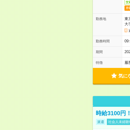
交
月
東
勤務地
大
09
勤務時間
2
期間
履
特徴
気に
時給3100
派遣
社会人未経験