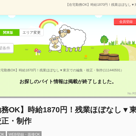
【在宅勤務OK】時給1870円！残業ほぼなし▼東
会員登録
エリア変更
関東版
望条件
宅勤務OK】時給1870円！残業ほぼなし▼東京での編集・校正・制作(111440591）
お探しのバイト情報は掲載が終了しました。
No.R
務OK】時給1870円！残業ほぼなし▼
校正・制作
OK
WEB登録・面接OK