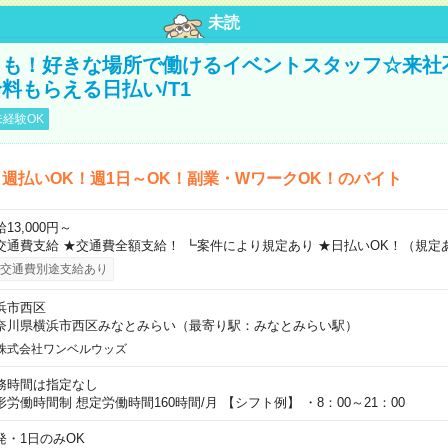
未読
トも！好きな場所で働けるイベントスタッフ☆来社
料もらえる日払い/T1
経験OK
週払いOK！週1日～OK！副業・WワークOK！のバイト
13,000円～
交通費支給 ★交通費全額支給！ ┗案件により規定あり ★日払いOK！（規定
交通費別途支給あり
浜市西区
奈川県横浜市西区みなとみらい（最寄り駅：みなとみらい駅）
株式会社ワンベルウッズ
務時間は指定なし
形労働時間制 想定労働時間160時間/月 【シフト例】 ・8：00～21：00
発・1日のみOK