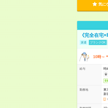
気に
《完全在宅×
派遣
ブランクOK
10時～
時給
給与
交
東
勤務地
新