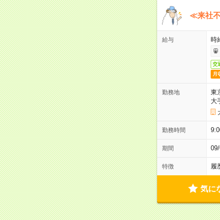
≪来社不
時
給与
交
月
東
勤務地
大
9:
勤務時間
0
期間
履
特徴
気に