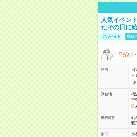
人気イベン
たその日に給
アルバイト
職種未
日払い・
日給
給与
＋
横
勤務地
神
勤
勤務時間
変
単
期間