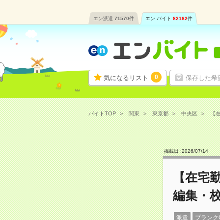
エン派遣
71570
件
エン バイト
82182
件
0
気になるリスト
保存した希
バイトTOP
関東
東京都
中央区
【在
掲載日 :
2026
/
07
/
14
【在宅勤
編集・
派遣
ブランク