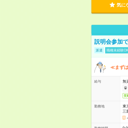
気に
説明会参加で
派遣
職種未経験O
≪まずは
無
給与
交
東
勤務地
三