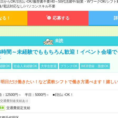
1日からOK
/
日払いOK
/
履歴書不要
/
40～50代活躍中
/
副業・WワークOK
/
シフト
集
/
電話対応なし
/
パソコンスキル不要
なる！
応募する
詳
未読
4時間～未経験でももちろん歓迎！イベント会場で
事
経験OK
社会人未経験OK
大学生歓迎
ブランクOK
WEB登録・面接OK
ら明日だけ働きたい！など柔軟シフトで働き方選べます！嬉し
給：12500円～ 半日：5000円～ ■日払いOK！
交通費別途支給あり
交通費規定支給
通費
京都千代田区