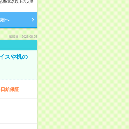
勤務
/
10名以上の大量
細へ
掲載日：2026.08.05
イスや机の
い日給保証