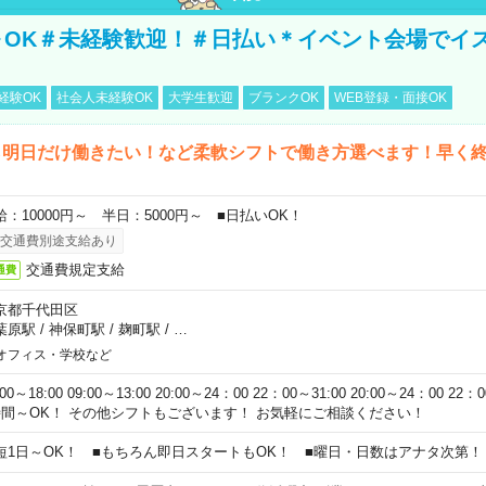
～OK＃未経験歓迎！＃日払い＊イベント会場でイ
経験OK
社会人未経験OK
大学生歓迎
ブランクOK
WEB登録・面接OK
ら明日だけ働きたい！など柔軟シフトで働き方選べます！早く
給：10000円～ 半日：5000円～ ■日払いOK！
交通費別途支給あり
交通費規定支給
通費
京都千代田区
葉原駅
/
神保町駅
/
麹町駅
/
…
オフィス・学校など
:00～18:00 09:00～13:00 20:00～24：00 22：00～31:00 20:00～24：00 2
時間～OK！ その他シフトもございます！ お気軽にご相談ください！
短1日～OK！ ■もちろん即日スタートもOK！ ■曜日・日数はアナタ次第！