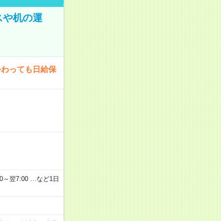
スや机の運
終わっても日給保
2：00～翌7:00 …など1日