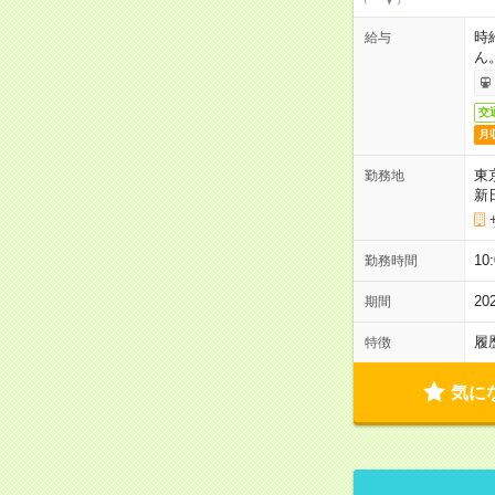
時
給与
ん
交
月
東
勤務地
新
1
勤務時間
2
期間
履
特徴
気に