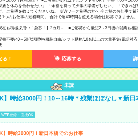
00～18:00（休憩60分） ■ご希望があれば下記シフトもOK！ 早番 7:00～16:00 遅
家族と休みを合わせたい」 「余裕を持って夕飯の準備がしたい」 「できれば
ど、ご希望を教えてくださいね。 ※Wワーク希望の方へ 今ご覧のお仕事で希
う1つのお仕事の勤務時間。 合計で週40時間を超える場合は応募できません。
現在も積極採用中！急募！】2カ月～ ■ご応募から最短2～3日後の就業も相
歴書不要
/
40～50代活躍中
/
服装自由
/
シフト勤務
/
10名以上の大量募集
/
電話対応
要
なる！
応募する
詳
未読
K】時給3000円！10～16時＊残業ほぼなし▼新
WEB登録・面接OK
K】時給3000円！新日本橋でのお仕事