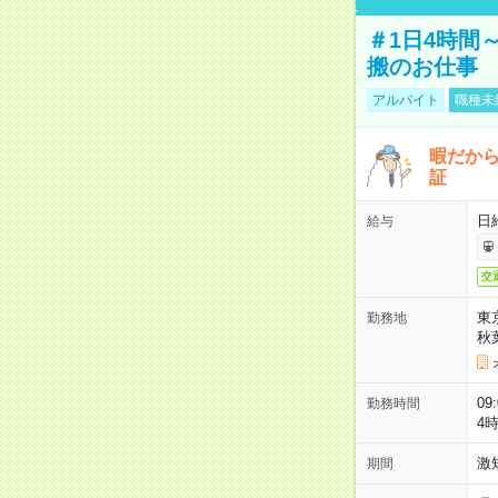
＃1日4時間
搬のお仕事
アルバイト
職種未
暇だか
証
日
給与
交
東
勤務地
秋
09
勤務時間
4
激
期間