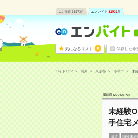
エン派遣
71573
件
エン バイト
82531
件
0
気になるリスト
保存した希
バイトTOP
関東
東京都
小平市
未経
掲載日 :
2026
/
07
/
08
未経験
手住宅
派遣
職種未経