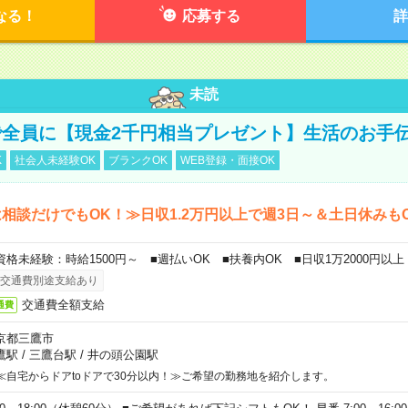
なる！
応募する
詳
未読
全員に【現金2千円相当プレゼント】生活のお手
K
社会人未経験OK
ブランクOK
WEB登録・面接OK
相談だけでもOK！≫日収1.2万円以上で週3日～＆土日休みも
資格未経験：時給1500円～ ■週払いOK ■扶養内OK ■日収1万2000円以上
交通費別途支給あり
交通費全額支給
通費
京都三鷹市
鷹駅
/
三鷹台駅
/
井の頭公園駅
≪自宅からドアtoドアで30分以内！≫ご希望の勤務地を紹介します。