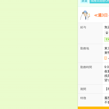
派遣
職種未経験O
≪週3日
無
給与
交
東
勤務地
巣
9:
勤務時間
夜
残
望
【
期間
履
特徴
不