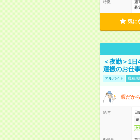
週
特徴
募
気に
＜夜勤＞1日
運搬のお仕
アルバイト
職種未
暇だか
日
給与
交
東
勤務地