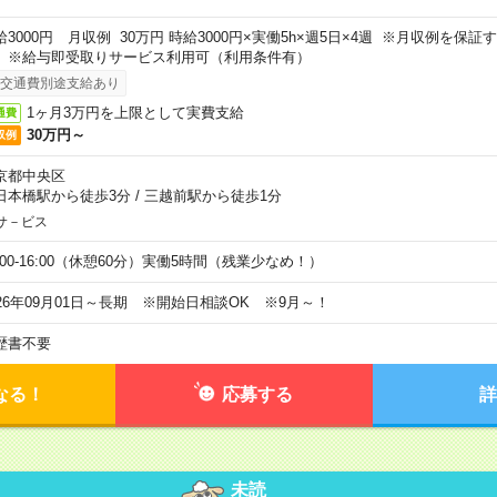
給3000円 月収例 30万円 時給3000円×実働5h×週5日×4週 ※月収例を保
。※給与即受取りサービス利用可（利用条件有）
交通費別途支給あり
1ヶ月3万円を上限として実費支給
通費
30万円～
収例
京都中央区
日本橋駅から徒歩3分
/
三越前駅から徒歩1分
サ－ビス
0:00-16:00（休憩60分）実働5時間（残業少なめ！）
026年09月01日～長期 ※開始日相談OK ※9月～！
歴書不要
なる！
応募する
詳
未読