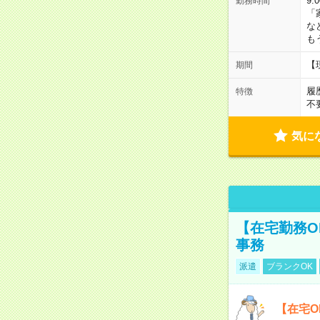
9:
勤務時間
「
な
も
【
期間
履
特徴
不
気に
【在宅勤務O
事務
派遣
ブランクOK
【在宅O