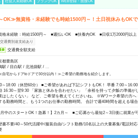
K
社会人未経験OK
ブランクOK
WEB登録・面接OK
～OK≫無資格・未経験でも時給1500円～！土日祝休みもOK
資格未経験：時給1500円～ ■週払いOK ■扶養内OK ■日収1万2000円以上
交通費別途支給あり
交通費全額支給
通費
京都豊島区
鴨駅
/
目白駅
/
北池袋駅
/
…
≪自宅からドアtoドアで30分以内！≫ご希望の勤務地を紹介します。
00～18:00（休憩60分） ■ご希望があれば下記シフトもOK！ 早番 7:00～16:00 遅
勤 16:30～翌9:30 「家族と休みを合わせたい」 「余裕を持って夕飯の準備
業はしたくない」 など、ご希望を教えてくださいね。 ※Wワーク希望の方へ
する勤務時間と、もう1つのお仕事の勤務時間。 合計で週40時間を超える場
8月中のスタートOK！急募！】2カ月～ ■ご応募から最短2～3日後に就業が
歴書不要
/
40～50代活躍中
/
服装自由
/
シフト勤務
/
10名以上の大量募集
/
電話対応
要