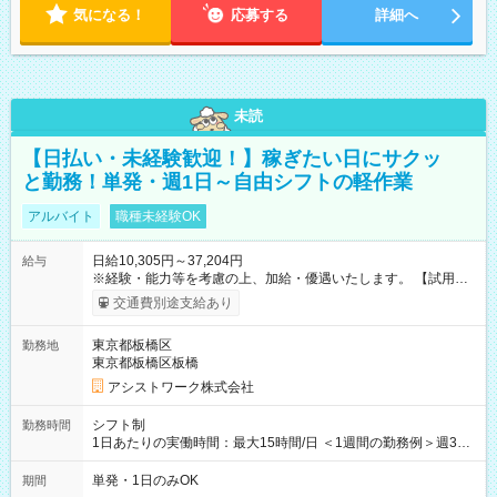
気になる！
応募する
詳細へ
未読
【日払い・未経験歓迎！】稼ぎたい日にサクッ
と勤務！単発・週1日～自由シフトの軽作業
アルバイト
職種未経験OK
日給10,305円～37,204円
給与
※経験・能力等を考慮の上、加給・優遇いたします。 【試用期
間】試用期間なし
交通費別途支給あり
東京都板橋区
勤務地
東京都板橋区板橋
アシストワーク株式会社
シフト制
勤務時間
1日あたりの実働時間：最大15時間/日 ＜1週間の勤務例＞週3回
勤務 勤務：月・水・金 休み：火・木・土・日 好きな時にお仕事
可能です！ ※1日あたりの最大実働時間は日勤、夜勤共に勤務し
単発・1日のみOK
期間
た時間になります。