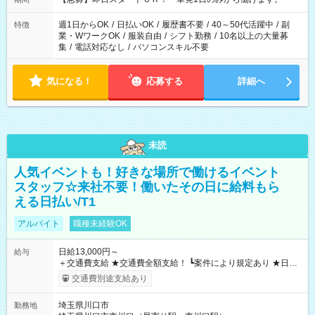
週1日からOK
/
日払いOK
/
履歴書不要
/
40～50代活躍中
/
副
特徴
業・WワークOK
/
服装自由
/
シフト勤務
/
10名以上の大量募
集
/
電話対応なし
/
パソコンスキル不要
気になる！
応募する
詳細へ
未読
人気イベントも！好きな場所で働けるイベント
スタッフ☆来社不要！働いたその日に給料もら
える日払い/T1
アルバイト
職種未経験OK
日給13,000円～
給与
＋交通費支給 ★交通費全額支給！ ┗案件により規定あり ★日払
いOK！（規定あり） ┗働いたその日に現金GET♪ お仕事後はコ
交通費別途支給あり
ンビニATMから 日払い分を引き落とせます！ 【試用期間】試
用期間なし
埼玉県川口市
勤務地