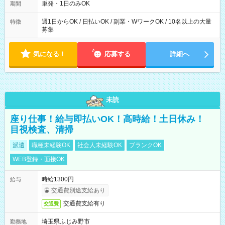
単発・1日のみOK
期間
週1日からOK / 日払いOK / 副業・WワークOK / 10名以上の大量
特徴
募集
気になる！
応募する
詳細へ
未読
座り仕事！給与即払いOK！高時給！土日休み！
目視検査、清掃
派遣
職種未経験OK
社会人未経験OK
ブランクOK
WEB登録・面接OK
時給1300円
給与
交通費別途支給あり
交通費支給有り
交通費
埼玉県ふじみ野市
勤務地