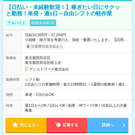
【日払い・未経験歓迎！】稼ぎたい日にサクッ
と勤務！単発・週1日～自由シフトの軽作業
アルバイト
職種未経験OK
日給10,305円～37,204円
給与
※経験・能力等を考慮の上、加給・優遇いたします。 【試用期
間】試用期間なし
交通費別途支給あり
東京都世田谷区
勤務地
東京都世田谷区桜上水
アシストワーク株式会社
シフト制
勤務時間
1日あたりの実働時間：最大15時間/日 ＜1週間の勤務例＞週3回
勤務 勤務：月・水・金 休み：火・木・土・日 好きな時にお仕事
可能です！ ※1日あたりの最大実働時間は日勤、夜勤共に勤務し
単発・1日のみOK
期間
た時間になります。
週1日からOK / 日払いOK / 副業・WワークOK / 10名以上の大量
特徴
募集
気になる！
応募する
詳細へ