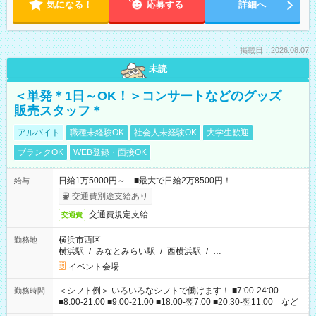
気になる！
応募する
詳細へ
掲載日：2026.08.07
未読
＜単発＊1日～OK！＞コンサートなどのグッズ
販売スタッフ＊
アルバイト
職種未経験OK
社会人未経験OK
大学生歓迎
ブランクOK
WEB登録・面接OK
日給1万5000円～ ■最大で日給2万8500円！
給与
交通費別途支給あり
交通費規定支給
交通費
横浜市西区
勤務地
横浜駅
/
みなとみらい駅
/
西横浜駅
/
…
イベント会場
＜シフト例＞ いろいろなシフトで働けます！ ■7:00-24:00
勤務時間
■8:00-21:00 ■9:00-21:00 ■18:00-翌7:00 ■20:30-翌11:00 など