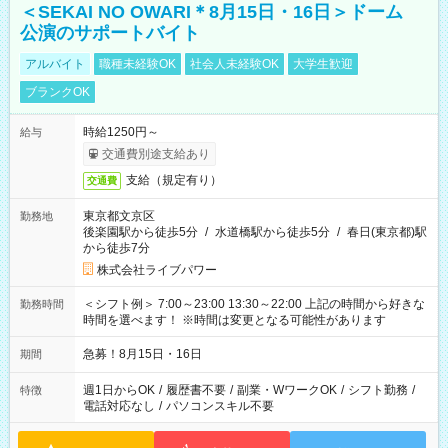
＜SEKAI NO OWARI＊8月15日・16日＞ドーム
公演のサポートバイト
アルバイト
職種未経験OK
社会人未経験OK
大学生歓迎
ブランクOK
時給1250円～
給与
交通費別途支給あり
支給（規定有り）
交通費
東京都文京区
勤務地
後楽園駅から徒歩5分
/
水道橋駅から徒歩5分
/
春日(東京都)駅
から徒歩7分
株式会社ライブパワー
＜シフト例＞ 7:00～23:00 13:30～22:00 上記の時間から好きな
勤務時間
時間を選べます！ ※時間は変更となる可能性があります
急募！8月15日・16日
期間
週1日からOK
/
履歴書不要
/
副業・WワークOK
/
シフト勤務
/
特徴
電話対応なし
/
パソコンスキル不要