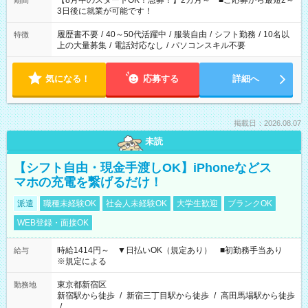
【8月中のスタートOK！急募！】2カ月～ ■ご応募から最短2～
期間
ね。 ※Wワーク希望の方へ 今ご覧のお仕事で希望する勤務時間
3日後に就業が可能です！
と、もう1つのお仕事の勤務時間。 合計で週40時間を超える場
合は応募できません。
履歴書不要
/
40～50代活躍中
/
服装自由
/
シフト勤務
/
10名以
特徴
上の大量募集
/
電話対応なし
/
パソコンスキル不要
気になる！
応募する
詳細へ
掲載日：2026.08.07
未読
【シフト自由・現金手渡しOK】iPhoneなどス
マホの充電を繋げるだけ！
派遣
職種未経験OK
社会人未経験OK
大学生歓迎
ブランクOK
WEB登録・面接OK
時給1414円～ ▼日払いOK（規定あり） ■初勤務手当あり
給与
※規定による
東京都新宿区
勤務地
新宿駅から徒歩
/
新宿三丁目駅から徒歩
/
高田馬場駅から徒歩
/
…