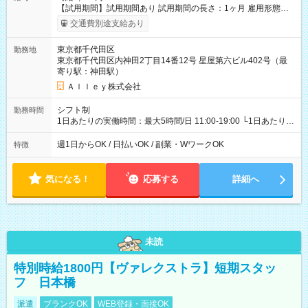
【試用期間】試用期間あり 試用期間の長さ：1ヶ月 雇用形態、
給与は本採用時と同じです。
交通費別途支給あり
東京都千代田区
勤務地
東京都千代田区内神田2丁目14番12号 星屋第六ビル402号（最
寄り駅：神田駅）
Ａｌｌｅｙ株式会社
シフト制
勤務時間
1日あたりの実働時間：最大5時間/日 11:00-19:00 └1日あたりの
実働時間：1-5時間 └上記の時間帯内であれば、いつでも勤務可
能！ └平日・土曜日の中で、お好きな曜日でご勤務いただけま
週1日からOK / 日払いOK / 副業・WワークOK
特徴
す！ 【シフト例】 ・11:00～14:00 ・16:30～19:00 ・13:00～
18:00 などのように、自由な働き方が可能なお仕事です！
気になる！
応募する
詳細へ
未読
特別時給1800円【ヴァレクストラ】短期スタッ
フ 日本橋
派遣
ブランクOK
WEB登録・面接OK