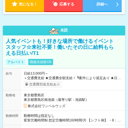
気になる！
応募する
詳細へ
未読
人気イベントも！好きな場所で働けるイベント
スタッフ☆来社不要！働いたその日に給料もら
える日払い/T1
アルバイト
職種未経験OK
日給13,000円～
給与
＋交通費支給 ★交通費全額支給！ ┗案件により規定あり ★日払
いOK！（規定あり） ┗働いたその日に現金GET♪ お仕事後はコ
交通費別途支給あり
ンビニATMから 日払い分を引き落とせます！ 【試用期間】試
用期間なし
東京都豊島区
勤務地
東京都豊島区南池袋（最寄り駅：池袋駅）
株式会社ワンベルウッズ
勤務時間は指定なし
勤務時間
変形労働時間制 想定労働時間160時間/月 【シフト例】 ・8：00
～21：00