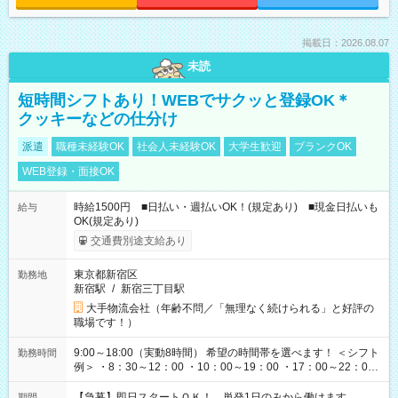
掲載日：2026.08.07
未読
短時間シフトあり！WEBでサクッと登録OK＊
クッキーなどの仕分け
派遣
職種未経験OK
社会人未経験OK
大学生歓迎
ブランクOK
WEB登録・面接OK
時給1500円 ■日払い・週払いOK！(規定あり) ■現金日払いも
給与
OK(規定あり)
交通費別途支給あり
東京都新宿区
勤務地
新宿駅
/
新宿三丁目駅
大手物流会社（年齢不問／「無理なく続けられる」と好評の
職場です！）
9:00～18:00（実動8時間） 希望の時間帯を選べます！ ＜シフト
勤務時間
例＞ ・8：30～12：00 ・10：00～19：00 ・17：00～22：00
・13：00～22：00 ・22：00～翌6：00 など
【急募】即日スタートＯＫ！ 単発1日のみから働けます。
期間