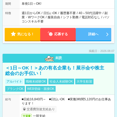
単発1日～OK!
期間
週1日からOK
/
日払いOK
/
履歴書不要
/
40～50代活躍中
/
副
特徴
業・WワークOK
/
服装自由
/
シフト勤務
/
電話対応なし
/
パソ
コンスキル不要
気になる！
応募する
詳細へ
掲載日：2026.08.07
未読
＜1日～OK！＞あの有名企業も！展示会や株主
総会のお手伝い！
アルバイト
職種未経験OK
社会人未経験OK
大学生歓迎
ブランクOK
WEB登録・面接OK
■日給16,840円～ ■日払いOK ■実働3時間5,120円のお仕事あ
給与
ります！
交通費別途支給あり
一部支給
交通費