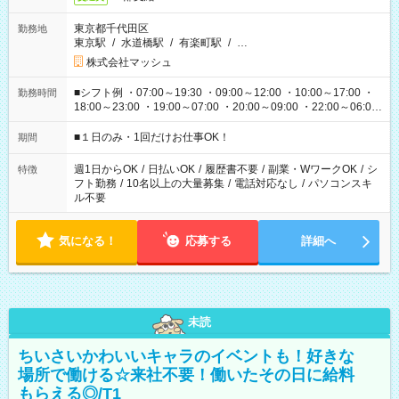
東京都千代田区
勤務地
東京駅
/
水道橋駅
/
有楽町駅
/
…
株式会社マッシュ
■シフト例 ・07:00～19:30 ・09:00～12:00 ・10:00～17:00 ・
勤務時間
18:00～23:00 ・19:00～07:00 ・20:00～09:00 ・22:00～06:00
etc ★最短で3時間で5,120円のお仕事から 15時間で2万円近く稼
げるお仕事も！ ご希望のお時間に合わせてご紹介！ ※シフトは
■１日のみ・1回だけお仕事OK！
期間
現場によって異なります。 ※勿論、休憩時間はあるのでご安心
ください！
週1日からOK
/
日払いOK
/
履歴書不要
/
副業・WワークOK
/
シ
特徴
フト勤務
/
10名以上の大量募集
/
電話対応なし
/
パソコンスキ
ル不要
気になる！
応募する
詳細へ
未読
ちいさいかわいいキャラのイベントも！好きな
場所で働ける☆来社不要！働いたその日に給料
もらえる◎/T1