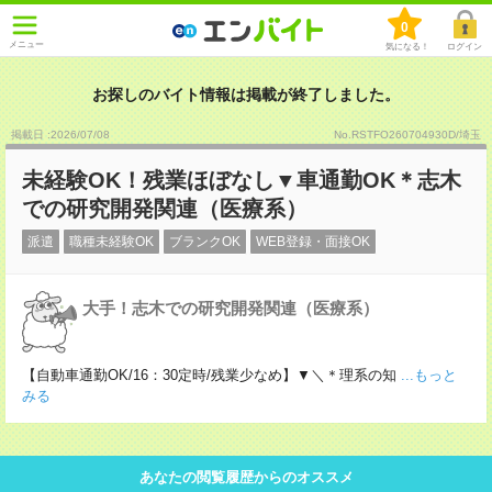
0
メニュー
気になる！
ログイン
お探しのバイト情報は掲載が終了しました。
掲載日 :2026
/
07
/
08
No.RSTFO260704930D/埼玉
未経験OK！残業ほぼなし▼車通勤OK＊志木
での研究開発関連（医療系）
派遣
職種未経験OK
ブランクOK
WEB登録・面接OK
大手！志木での研究開発関連（医療系）
【自動車通勤OK/16：30定時/残業少なめ】▼＼＊理系の知
...もっと
みる
あなたの閲覧履歴からのオススメ