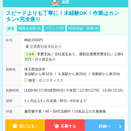
未読
スピードよりも丁寧に！未経験OK！作業はカン
タン×完全座り
派遣
職種未経験OK
ブランクOK
WEB登録・面接OK
時給1500円
給与
交通費別途支給あり
実費支給／当社規定あり。通勤交通費実費支払／上限4
交通費
万円／月※規定あり
埼玉県加須市
勤務地
加須駅から車10分
/
久喜駅から車20分
/
鴻巣駅から車20分
物流・ロジスティクス
(1)09:00-17:00(休憩60分) ※休憩（12:00-12:50、15:00-15:10）
勤務時間
1ヶ月以上3ヶ月未満／即日～9月末まで
期間
履歴書不要
/
40～50代活躍中
/
10名以上の大量募集
特徴
気になる！
応募する
詳細へ