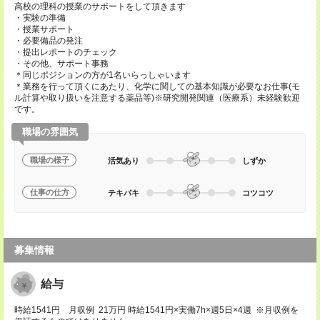
高校の理科の授業のサポートをして頂きます
・実験の準備
・授業サポート
・必要備品の発注
・提出レポートのチェック
・その他、サポート事務
＊同じポジションの方が1名いらっしゃいます
＊業務を行って頂くにあたり、化学に関しての基本知識が必要なお仕事(モ
ル計算や取り扱いを注意する薬品等)※研究開発関連（医療系）未経験歓迎
です。
職場の雰囲気
職場の様子
活気あり
しずか
仕事の仕方
テキパキ
コツコツ
募集情報
給与
時給1541円 月収例 21万円 時給1541円×実働7h×週5日×4週 ※月収例を