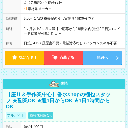
ふじみ野駅から徒歩32分
素材系メーカー
9:00～17:30 ※表記のうち実働7時間30分です。
勤務時間
1ヶ月以上3ヶ月未満【ご応募から1週間以内(最短2日目)のスピ
期間
ード就業が可能】即日～
日払いOK
/
履歴書不要
/
電話対応なし
/
パソコンスキル不要
特徴
気になる！
応募する
詳細へ
未読
【座り＆手作業中心】香水shopの梱包スタッ
フ ★副業OK ★週1日からOK ★1日1時間から
OK
アルバイト
職種未経験OK
時給1,400円～
給与