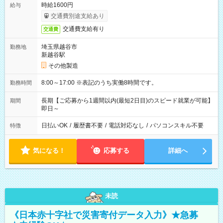
時給1600円
給与
交通費別途支給あり
交通費支給有り
交通費
埼玉県越谷市
勤務地
新越谷駅
その他製造
8:00～17:00 ※表記のうち実働8時間です。
勤務時間
長期【ご応募から1週間以内(最短2日目)のスピード就業が可能】
期間
即日～
日払いOK
/
履歴書不要
/
電話対応なし
/
パソコンスキル不要
特徴
気になる！
応募する
詳細へ
未読
《日本赤十字社で災害寄付データ入力》★急募