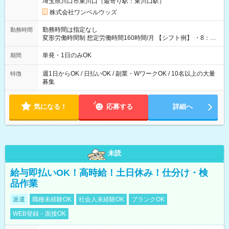
埼玉県川口市東川口（最寄り駅：東川口駅）
株式会社ワンベルウッズ
勤務時間は指定なし
勤務時間
変形労働時間制 想定労働時間160時間/月 【シフト例】 ・8：00
～21：00
単発・1日のみOK
期間
週1日からOK / 日払いOK / 副業・WワークOK / 10名以上の大量
特徴
募集
気になる！
応募する
詳細へ
未読
給与即払いOK！高時給！土日休み！仕分け・検
品作業
派遣
職種未経験OK
社会人未経験OK
ブランクOK
WEB登録・面接OK