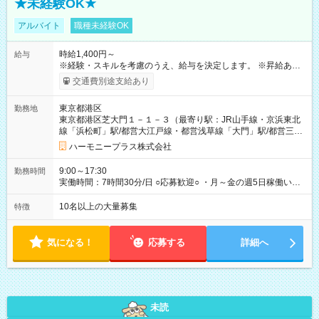
★未経験OK★
アルバイト
職種未経験OK
時給1,400円～
給与
※経験・スキルを考慮のうえ、給与を決定します。 ※昇給あり
（勤務実績・評価による） ※残業が発生した場合は、時間外手
交通費別途支給あり
当を全額支給します。 ※交通費支給（月額上限50,000円／当社
規定による） ※給与は月末締め、翌月15日払いです。 ※試用期
東京都港区
勤務地
間中も給与・待遇に変更はありません。 【試用期間】試用期間
東京都港区芝大門１－１－３（最寄り駅：JR山手線・京浜東北
あり 試用期間の長さ：1ヶ月 雇用形態、給与は本採用時と同じ
線「浜松町」駅/都営大江戸線・都営浅草線「⼤⾨」駅/都営三田
です。 試用期間中は、健康保険などの福利厚生の一部が制限さ
線「御成⾨」駅）
れる可能性があります。
ハーモニープラス株式会社
9:00～17:30
勤務時間
実働時間：7時間30分/日 ○応募歓迎○ ・月～金の週5日稼働いた
だける方 ・実働時間：7.5時間（休憩1時間）
10名以上の大量募集
特徴
気になる！
応募する
詳細へ
未読