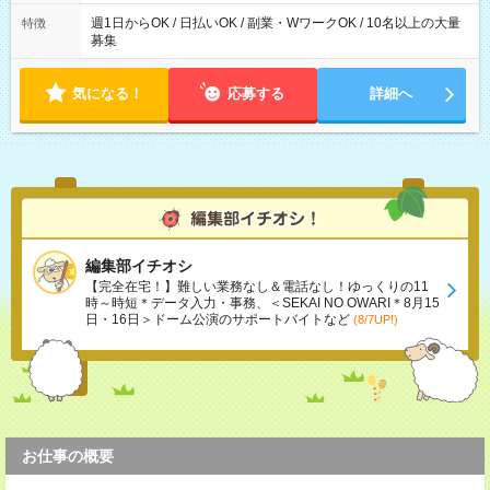
週1日からOK / 日払いOK / 副業・WワークOK / 10名以上の大量
特徴
募集
気になる！
応募する
詳細へ
編集部イチオシ
【完全在宅！】難しい業務なし＆電話なし！ゆっくりの11
時～時短＊データ入力・事務、＜SEKAI NO OWARI＊8月15
日・16日＞ドーム公演のサポートバイトなど
(8/7UP!)
お仕事の概要