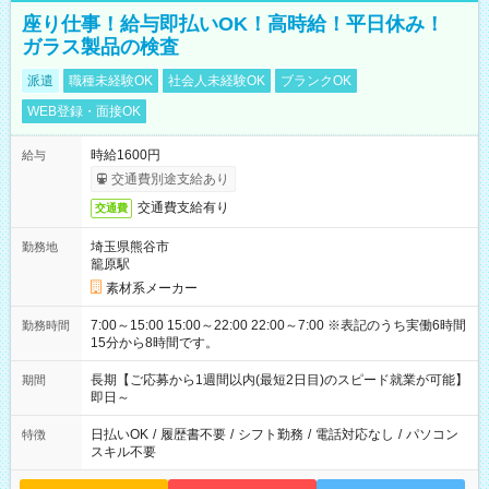
座り仕事！給与即払いOK！高時給！平日休み！
ガラス製品の検査
派遣
職種未経験OK
社会人未経験OK
ブランクOK
WEB登録・面接OK
時給1600円
給与
交通費別途支給あり
交通費支給有り
交通費
埼玉県熊谷市
勤務地
籠原駅
素材系メーカー
7:00～15:00 15:00～22:00 22:00～7:00 ※表記のうち実働6時間
勤務時間
15分から8時間です。
長期【ご応募から1週間以内(最短2日目)のスピード就業が可能】
期間
即日～
日払いOK
/
履歴書不要
/
シフト勤務
/
電話対応なし
/
パソコン
特徴
スキル不要