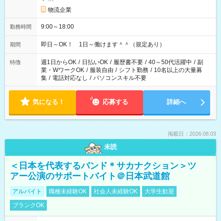
物流企業
9:00～18:00
勤務時間
即日～OK！ 1日～働けます＾＾（規定あり）
期間
週1日からOK
/
日払いOK
/
履歴書不要
/
40～50代活躍中
/
副
特徴
業・WワークOK
/
服装自由
/
シフト勤務
/
10名以上の大量募
集
/
電話対応なし
/
パソコンスキル不要
気になる！
応募する
詳細へ
掲載日：2026.08.03
未読
＜日本を代表するバンド＊サカナクション＞ツ
アー公演のサポートバイト＠日本武道館
アルバイト
職種未経験OK
社会人未経験OK
大学生歓迎
ブランクOK