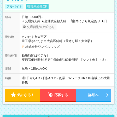
アルバイト
職種未経験OK
日給13,000円～
給与
＋交通費支給 ★交通費全額支給！ ┗案件により規定あり ★日払
いOK！（規定あり） ┗働いたその日に現金GET♪ お仕事後はコ
交通費別途支給あり
ンビニATMから 日払い分を引き落とせます！ 【試用期間】試
用期間なし
さいたま市大宮区
勤務地
埼玉県さいたま市大宮区錦町（最寄り駅：大宮駅）
株式会社ワンベルウッズ
勤務時間は指定なし
勤務時間
変形労働時間制 想定労働時間160時間/月 【シフト例】 ・8：00
～21：00
単発・1日のみOK
期間
週1日からOK / 日払いOK / 副業・WワークOK / 10名以上の大量
特徴
募集
気になる！
応募する
詳細へ