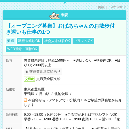
掲載日：2026.08.08
未読
【オープニング募集】おばあちゃんのお散歩付
き添いも仕事の1つ
派遣
職種未経験OK
社会人未経験OK
ブランクOK
WEB登録・面接OK
無資格未経験：時給1500円～ ■週払いOK ■扶養内OK ■日
給与
収1万2000円以上
交通費別途支給あり
交通費全額支給
交通費
東京都豊島区
勤務地
巣鴨駅
/
目白駅
/
北池袋駅
/
…
≪自宅からドアtoドアで30分以内！≫ご希望の勤務地を紹介
します。
9:00～18:00（休憩60分） ■ご希望があれば下記シフトもOK！
勤務時間
早番 7:00～16:00 遅番 10:00～19:00 夜勤 16:30～翌9:30 「家族
と休みを合わせたい」 「余裕を持って夕飯の準備がしたい」
「できれば残業はしたくない」 など、ご希望を教えてください