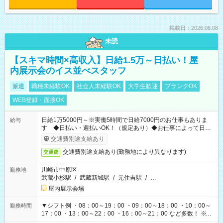
掲載日：2026.08.08
未読
【スキマ時間×高収入】日給1.5万～日払い！屋
内展示会のイス並べスタッフ
派遣
職種未経験OK
社会人未経験OK
大学生歓迎
ブランクOK
WEB登録・面接OK
日給1万5000円～※実働5時間で日給7000円のお仕事もありま
給与
す ◆日払い・週払いOK！（規定あり）◆お仕事によって日給
も異なります
交通費別途支給あり
交通費別途支給あり(勤務地により異なります)
交通費
川崎市中原区
勤務地
武蔵小杉駅
/
武蔵新城駅
/
元住吉駅
/
…
屋内展示会場
▼シフト例 ・08：00～19：00 ・09：00～18：00 ・10：00～
勤務時間
17：00 ・13：00～22：00 ・16：00～21：00 など多数！ ※お
仕事により勤務時間が異なります