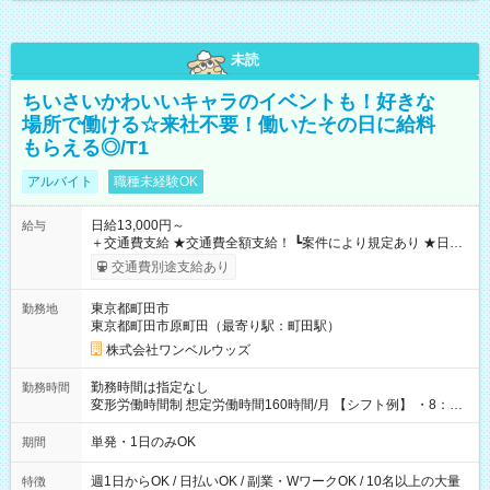
未読
ちいさいかわいいキャラのイベントも！好きな
場所で働ける☆来社不要！働いたその日に給料
もらえる◎/T1
アルバイト
職種未経験OK
日給13,000円～
給与
＋交通費支給 ★交通費全額支給！ ┗案件により規定あり ★日払
いOK！（規定あり） ┗働いたその日に現金GET♪ お仕事後はコ
交通費別途支給あり
ンビニATMから 日払い分を引き落とせます！ 【試用期間】試
用期間なし
東京都町田市
勤務地
東京都町田市原町田（最寄り駅：町田駅）
株式会社ワンベルウッズ
勤務時間は指定なし
勤務時間
変形労働時間制 想定労働時間160時間/月 【シフト例】 ・8：00
～21：00
単発・1日のみOK
期間
週1日からOK / 日払いOK / 副業・WワークOK / 10名以上の大量
特徴