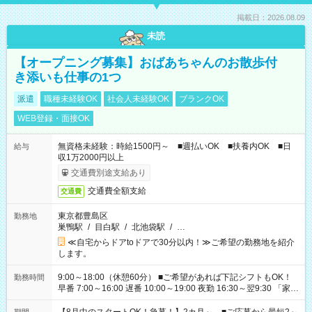
掲載日：2026.08.09
未読
【オープニング募集】おばあちゃんのお散歩付
き添いも仕事の1つ
派遣
職種未経験OK
社会人未経験OK
ブランクOK
WEB登録・面接OK
無資格未経験：時給1500円～ ■週払いOK ■扶養内OK ■日
給与
収1万2000円以上
交通費別途支給あり
交通費全額支給
交通費
東京都豊島区
勤務地
巣鴨駅
/
目白駅
/
北池袋駅
/
…
≪自宅からドアtoドアで30分以内！≫ご希望の勤務地を紹介
します。
9:00～18:00（休憩60分） ■ご希望があれば下記シフトもOK！
勤務時間
早番 7:00～16:00 遅番 10:00～19:00 夜勤 16:30～翌9:30 「家族
と休みを合わせたい」 「余裕を持って夕飯の準備がしたい」
「できれば残業はしたくない」 など、ご希望を教えてください