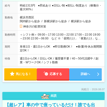
時給1313円 ●昇給あり ●日払い制 ●前払い制度あり（稼働分・
給与
最大90%）
横浜市西区
勤務地
関内駅から徒歩
/
新横浜駅から徒歩
/
横浜駅から徒歩
神奈川の駐禁対策
＜シフト例＞ 09:00～17:00 13:00～22:00 17:00～22:00 19:00
勤務時間
～23:00 22:00～06:00 など ※「昼間だけ」「夜勤だけ」など
の希望OK
単発1日・週1日からOK ●即日勤務OK！ ●春/夏/冬休み期間限
期間
定OK！
週1日からOK
/
日払いOK
/
履歴書不要
/
40～50代活躍中
/
副
特徴
業・WワークOK
/
シフト勤務
気になる！
応募する
詳細へ
掲載日：2026.08.07
未読
【超レア】車の中で座っているだけ！誰でも出