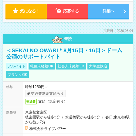
気になる！
応募する
詳細へ
掲載日：2026.08.04
未読
＜SEKAI NO OWARI＊8月15日・16日＞ドーム
公演のサポートバイト
アルバイト
職種未経験OK
社会人未経験OK
大学生歓迎
ブランクOK
時給1250円～
給与
交通費別途支給あり
支給（規定有り）
交通費
東京都文京区
勤務地
後楽園駅から徒歩5分
/
水道橋駅から徒歩5分
/
春日(東京都)駅
から徒歩7分
株式会社ライブパワー