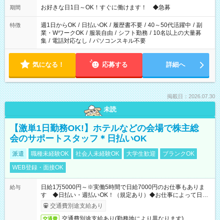
お好きな日1日～OK！すぐに働けます！ ◆急募
期間
週1日からOK
/
日払いOK
/
履歴書不要
/
40～50代活躍中
/
副
特徴
業・WワークOK
/
服装自由
/
シフト勤務
/
10名以上の大量募
集
/
電話対応なし
/
パソコンスキル不要
気になる！
応募する
詳細へ
掲載日：2026.07.30
未読
【激単1日勤務OK!】ホテルなどの会場で株主総
会のサポートスタッフ＊日払いOK
派遣
職種未経験OK
社会人未経験OK
大学生歓迎
ブランクOK
WEB登録・面接OK
日給1万5000円～※実働5時間で日給7000円のお仕事もありま
給与
す ◆日払い・週払いOK！（規定あり）◆お仕事によって日給
も異なります
交通費別途支給あり
交通費別途支給あり(勤務地により異なります)
交通費