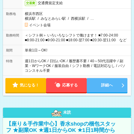
交通費規定支給
交通費
横浜市西区
勤務地
横浜駅
/
みなとみらい駅
/
西横浜駅
/
…
イベント会場
＜シフト例＞ いろいろなシフトで働けます！ ■7:00-24:00
勤務時間
■8:00-21:00 ■9:00-21:00 ■18:00-翌7:00 ■20:30-翌11:00 など
単発1日～OK!
期間
週1日からOK
/
日払いOK
/
履歴書不要
/
40～50代活躍中
/
副
特徴
業・WワークOK
/
服装自由
/
シフト勤務
/
電話対応なし
/
パソ
コンスキル不要
気になる！
応募する
詳細へ
未読
【座り＆手作業中心】香水shopの梱包スタッ
フ ★副業OK ★週1日からOK ★1日1時間から