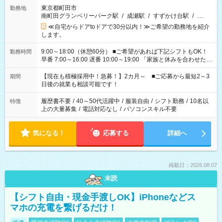
東京都町田市
勤務地
南町田グランベリーパーク駅
/
成瀬駅
/
すずかけ台駅
/
…
≪自宅からドアtoドアで30分以内！≫ご希望の勤務地を紹介
します。
9:00～18:00（休憩60分） ■ご希望があれば下記シフトもOK！
勤務時間
早番 7:00～16:00 遅番 10:00～19:00 「家族と休みを合わせた
い」 「余裕を持って夕飯の準備がしたい」 「できれば残業はし
たくない」 など、ご希望を教えてくださいね。 ※Wワーク希望
【現在も積極採用中！急募！】2カ月～ ■ご応募から最短2～3
期間
の方へ 今ご覧のお仕事で希望する勤務時間と、もう1つのお仕事
日後の就業も相談可能です！
の勤務時間。 合計で週40時間を超える場合は応募できません。
履歴書不要
/
40～50代活躍中
/
服装自由
/
シフト勤務
/
10名以
特徴
上の大量募集
/
電話対応なし
/
パソコンスキル不要
気になる！
応募する
詳細へ
掲載日：2026.08.07
未読
【シフト自由・現金手渡しOK】iPhoneなどス
マホの充電を繋げるだけ！