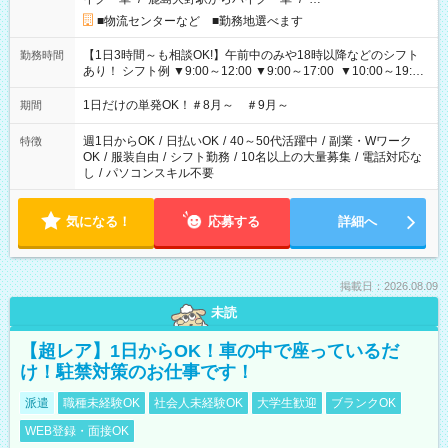
■物流センターなど ■勤務地選べます
【1日3時間～も相談OK!】午前中のみや18時以降などのシフト
勤務時間
あり！ シフト例 ▼9:00～12:00 ▼9:00～17:00 ▼10:00～19:00
▼18:00～21:00
1日だけの単発OK！＃8月～ ＃9月～
期間
週1日からOK
/
日払いOK
/
40～50代活躍中
/
副業・Wワーク
特徴
OK
/
服装自由
/
シフト勤務
/
10名以上の大量募集
/
電話対応な
し
/
パソコンスキル不要
気になる！
応募する
詳細へ
掲載日：2026.08.09
未読
【超レア】1日からOK！車の中で座っているだ
け！駐禁対策のお仕事です！
派遣
職種未経験OK
社会人未経験OK
大学生歓迎
ブランクOK
WEB登録・面接OK