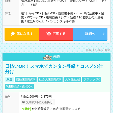
≪急募≫1日のみの単発からOK！ 即日スタートもOK！ ＃7
期間
月～ ＃8月～
週1日からOK
/
日払いOK
/
履歴書不要
/
40～50代活躍中
/
副
特徴
業・WワークOK
/
服装自由
/
シフト勤務
/
10名以上の大量募
集
/
電話対応なし
/
パソコンスキル不要
気になる！
応募する
詳細へ
掲載日：2026.08.04
未読
日払いOK！スマホでカンタン登録＊コスメの仕
分け
派遣
職種未経験OK
社会人未経験OK
大学生歓迎
ブランクOK
WEB登録・面接OK
時給1,500円～1,875円
給与
交通費別途支給あり
■ 交通費規定内支給 ※派遣先による
交通費