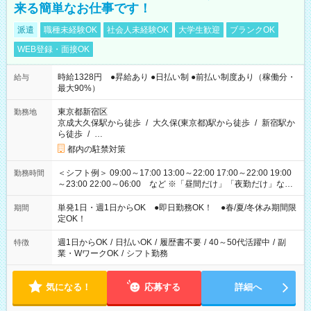
来る簡単なお仕事です！
派遣
職種未経験OK
社会人未経験OK
大学生歓迎
ブランクOK
WEB登録・面接OK
時給1328円 ●昇給あり ●日払い制 ●前払い制度あり（稼働分・
給与
最大90%）
東京都新宿区
勤務地
京成大久保駅から徒歩
/
大久保(東京都)駅から徒歩
/
新宿駅か
ら徒歩
/
…
都内の駐禁対策
＜シフト例＞ 09:00～17:00 13:00～22:00 17:00～22:00 19:00
勤務時間
～23:00 22:00～06:00 など ※「昼間だけ」「夜勤だけ」など
の希望OK
単発1日・週1日からOK ●即日勤務OK！ ●春/夏/冬休み期間限
期間
定OK！
週1日からOK
/
日払いOK
/
履歴書不要
/
40～50代活躍中
/
副
特徴
業・WワークOK
/
シフト勤務
気になる！
応募する
詳細へ