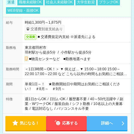
派遣
職種未経験OK
社会人未経験OK
大学生歓迎
ブランクOK
WEB登録・面接OK
時給1,300円～1,875円
給与
交通費別途支給あり
■ 交通費規定内支給 ※派遣先による
交通費
東京都羽村市
勤務地
羽村駅から徒歩5分
/
小作駅から徒歩5分
■物流センターなど ■勤務地選べます
＜1日3時間～OK！＞ ▼ 例えば… ▼ 15:00～18:00 15:00～
勤務時間
22:00 17:00～22:00 など こちら以外の時間もお気軽にご相談く
ださい！
単発1日～！ ★勤務開始日や期間はお気軽にご相談くださ
期間
い！ ＃8月～ ＃9月～
週1日からOK
/
日払いOK
/
履歴書不要
/
40～50代活躍中
/
副
特徴
業・WワークOK
/
服装自由
/
シフト勤務
/
10名以上の大量募
集
/
電話対応なし
/
パソコンスキル不要
気になる！
応募する
詳細へ