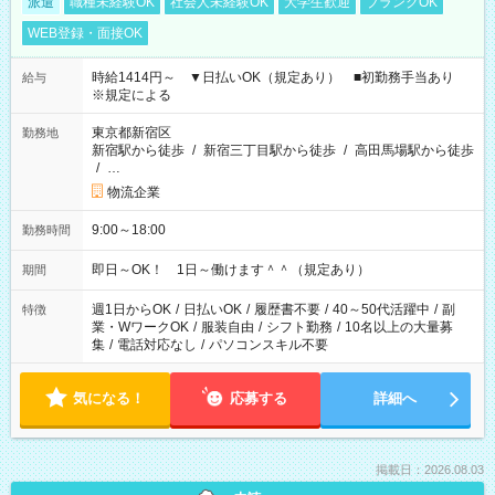
派遣
職種未経験OK
社会人未経験OK
大学生歓迎
ブランクOK
WEB登録・面接OK
時給1414円～ ▼日払いOK（規定あり） ■初勤務手当あり
給与
※規定による
東京都新宿区
勤務地
新宿駅から徒歩
/
新宿三丁目駅から徒歩
/
高田馬場駅から徒歩
/
…
物流企業
9:00～18:00
勤務時間
即日～OK！ 1日～働けます＾＾（規定あり）
期間
週1日からOK
/
日払いOK
/
履歴書不要
/
40～50代活躍中
/
副
特徴
業・WワークOK
/
服装自由
/
シフト勤務
/
10名以上の大量募
集
/
電話対応なし
/
パソコンスキル不要
気になる！
応募する
詳細へ
掲載日：2026.08.03