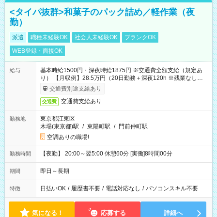
<タイパ抜群>和菓子のパック詰め／軽作業（夜
勤）
派遣
職種未経験OK
社会人未経験OK
ブランクOK
WEB登録・面接OK
基本時給1500円・深夜時給1875円 ※交通費全額支給（規定あ
給与
り） 【月収例】28.5万円（20日勤務＋深夜120h ※残業なしの場
合）
交通費別途支給あり
交通費支給あり
交通費
東京都江東区
勤務地
木場(東京都)駅
/
東陽町駅
/
門前仲町駅
空調ありの職場!
【夜勤】 20:00～翌5:00 休憩60分 [実働]8時間00分
勤務時間
即日～長期
期間
日払いOK
/
履歴書不要
/
電話対応なし
/
パソコンスキル不要
特徴
気になる！
応募する
詳細へ