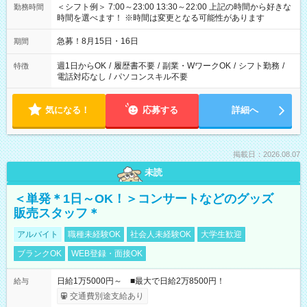
＜シフト例＞ 7:00～23:00 13:30～22:00 上記の時間から好きな
勤務時間
時間を選べます！ ※時間は変更となる可能性があります
急募！8月15日・16日
期間
週1日からOK
/
履歴書不要
/
副業・WワークOK
/
シフト勤務
/
特徴
電話対応なし
/
パソコンスキル不要
気になる！
応募する
詳細へ
掲載日：2026.08.07
未読
＜単発＊1日～OK！＞コンサートなどのグッズ
販売スタッフ＊
アルバイト
職種未経験OK
社会人未経験OK
大学生歓迎
ブランクOK
WEB登録・面接OK
日給1万5000円～ ■最大で日給2万8500円！
給与
交通費別途支給あり