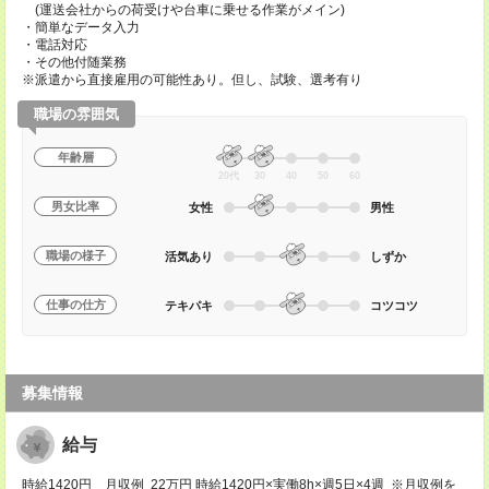
(運送会社からの荷受けや台車に乗せる作業がメイン)
・簡単なデータ入力
・電話対応
・その他付随業務
※派遣から直接雇用の可能性あり。但し、試験、選考有り
職場の雰囲気
年齢層
20代
30
40
50
60
男女比率
女性
男性
職場の様子
活気あり
しずか
仕事の仕方
テキパキ
コツコツ
募集情報
給与
時給1420円 月収例 22万円 時給1420円×実働8h×週5日×4週 ※月収例を