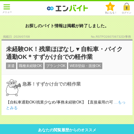
0
メニュー
気になる！
ログイン
お探しのバイト情報は掲載が終了しました。
掲載日 :2026
/
07
/
08
No.RSTFO260706732D/事務
未経験OK！残業ほぼなし▼自転車・バイク
通勤OK＊すずかけ台での軽作業
派遣
職種未経験OK
ブランクOK
WEB登録・面接OK
急募！すずかけ台での軽作業
【自転車通勤OK/残業少なめ/事務未経験OK】【直接雇用の可
...もっ
とみる
あなたの閲覧履歴からのオススメ