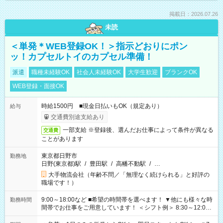
掲載日：2026.07.26
未読
＜単発＊WEB登録OK！＞指示どおりにポン
ッ！カプセルトイのカプセル準備！
派遣
職種未経験OK
社会人未経験OK
大学生歓迎
ブランクOK
WEB登録・面接OK
時給1500円 ■現金日払いもOK（規定あり）
給与
交通費別途支給あり
一部支給 ※登録後、選んだお仕事によって条件が異なる
交通費
ことがあります
東京都日野市
勤務地
日野(東京都)駅
/
豊田駅
/
高幡不動駅
/
…
大手物流会社（年齢不問／「無理なく続けられる」と好評の
職場です！）
9:00～18:00など ■希望の時間帯を選べます！ ▼他にも様々な時
勤務時間
間帯でお仕事をご用意しています！ ＜シフト例＞ 8:30～12:00
17:00～22:00 13:00～22:00 22:00～翌6:00 など