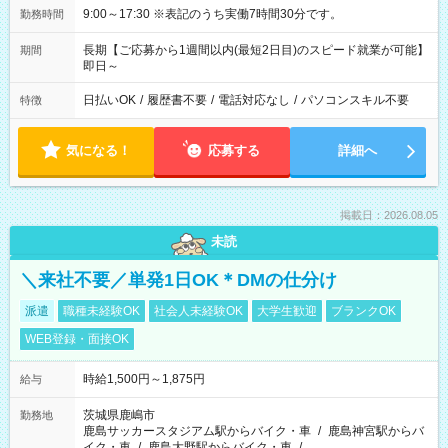
9:00～17:30 ※表記のうち実働7時間30分です。
勤務時間
長期【ご応募から1週間以内(最短2日目)のスピード就業が可能】
期間
即日～
日払いOK
/
履歴書不要
/
電話対応なし
/
パソコンスキル不要
特徴
気になる！
応募する
詳細へ
掲載日：2026.08.05
未読
＼来社不要／単発1日OK＊DMの仕分け
派遣
職種未経験OK
社会人未経験OK
大学生歓迎
ブランクOK
WEB登録・面接OK
時給1,500円～1,875円
給与
茨城県鹿嶋市
勤務地
鹿島サッカースタジアム駅からバイク・車
/
鹿島神宮駅からバ
イク・車
/
鹿島大野駅からバイク・車
/
…