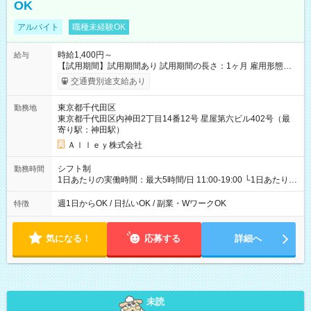
OK
アルバイト
職種未経験OK
時給1,400円～
給与
【試用期間】試用期間あり 試用期間の長さ：1ヶ月 雇用形態、
給与は本採用時と同じです。
交通費別途支給あり
東京都千代田区
勤務地
東京都千代田区内神田2丁目14番12号 星屋第六ビル402号（最
寄り駅：神田駅）
Ａｌｌｅｙ株式会社
シフト制
勤務時間
1日あたりの実働時間：最大5時間/日 11:00-19:00 └1日あたりの
実働時間：1-5時間 └上記の時間帯内であれば、いつでも勤務可
能！ └平日・土曜日の中で、お好きな曜日でご勤務いただけま
週1日からOK / 日払いOK / 副業・WワークOK
特徴
す！ 【シフト例】 ・11:00～14:00 ・16:30～19:00 ・13:00～
18:00 などのように、自由な働き方が可能なお仕事です！
気になる！
応募する
詳細へ
未読