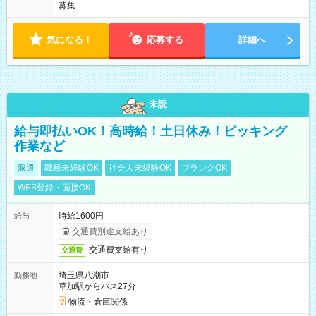
募集
気になる！
応募する
詳細へ
未読
給与即払いOK！高時給！土日休み！ピッキング
作業など
派遣
職種未経験OK
社会人未経験OK
ブランクOK
WEB登録・面接OK
時給1600円
給与
交通費別途支給あり
交通費支給有り
交通費
埼玉県八潮市
勤務地
草加駅からバス27分
物流・倉庫関係