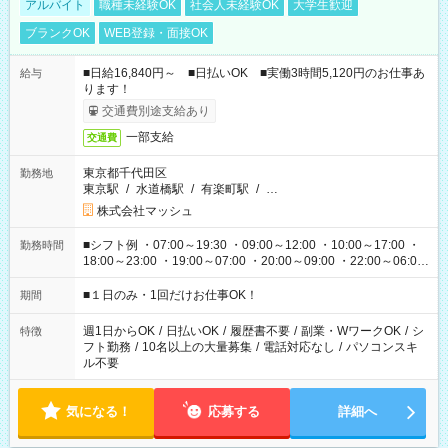
アルバイト
職種未経験OK
社会人未経験OK
大学生歓迎
ブランクOK
WEB登録・面接OK
■日給16,840円～ ■日払いOK ■実働3時間5,120円のお仕事あ
給与
ります！
交通費別途支給あり
一部支給
交通費
東京都千代田区
勤務地
東京駅
/
水道橋駅
/
有楽町駅
/
…
株式会社マッシュ
■シフト例 ・07:00～19:30 ・09:00～12:00 ・10:00～17:00 ・
勤務時間
18:00～23:00 ・19:00～07:00 ・20:00～09:00 ・22:00～06:00
etc ★最短で3時間で5,120円のお仕事から 15時間で2万円近く稼
げるお仕事も！ ご希望のお時間に合わせてご紹介！ ※シフトは
■１日のみ・1回だけお仕事OK！
期間
現場によって異なります。 ※勿論、休憩時間はあるのでご安心
ください！
週1日からOK
/
日払いOK
/
履歴書不要
/
副業・WワークOK
/
シ
特徴
フト勤務
/
10名以上の大量募集
/
電話対応なし
/
パソコンスキ
ル不要
気になる！
応募する
詳細へ