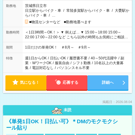
茨城県日立市
勤務地
日立駅からバイク・車
/
常陸多賀駅からバイク・車
/
大甕駅か
らバイク・車
/
…
■物流センターなど ■勤務地選べます
＜1日3時間～OK！＞ ▼ 例えば… ▼ 15:00～18:00 15:00～
勤務時間
22:00 17:00～22:00 など こちら以外の時間もお気軽にご相談く
ださい！
1日だけの単発OK！ ＃8月～ ＃9月～
期間
週1日からOK
/
日払いOK
/
履歴書不要
/
40～50代活躍中
/
副
特徴
業・WワークOK
/
服装自由
/
シフト勤務
/
10名以上の大量募
集
/
電話対応なし
/
パソコンスキル不要
気になる！
応募する
詳細へ
掲載日：2026.08.04
未読
《単発1日OK！日払い可》＊DMのモクモクシ
ール貼り