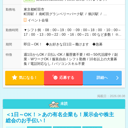
東京都町田市
勤務地
町田駅
/
南町田グランベリーパーク駅
/
鶴川駅
/
…
イベント会場
▼シフト例 ・08：00～19：00 ・09：00～18：00 ・10：00～
勤務時間
17：00 ・13：00～22：00 ・16：00～21：00 など多数！ ※お
仕事により勤務時間が異なります
即日～OK！ ◆お好きな日1日～働けます ◆急募
期間
週1日からOK
/
日払いOK
/
履歴書不要
/
40～50代活躍中
/
副
特徴
業・WワークOK
/
服装自由
/
シフト勤務
/
10名以上の大量募
集
/
電話対応なし
/
パソコンスキル不要
気になる！
応募する
詳細へ
掲載日：2026.08.08
未読
＜1日～OK！＞あの有名企業も！展示会や株主
総会のお手伝い！