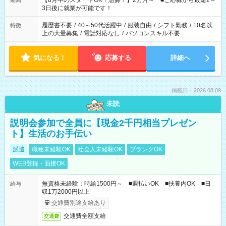
【8月中のスタートOK！急募！】2カ月～ ■ご応募から最短2～
期間
ね。 ※Wワーク希望の方へ 今ご覧のお仕事で希望する勤務時間
3日後に就業が可能です！
と、もう1つのお仕事の勤務時間。 合計で週40時間を超える場
合は応募できません。
履歴書不要
/
40～50代活躍中
/
服装自由
/
シフト勤務
/
10名以
特徴
上の大量募集
/
電話対応なし
/
パソコンスキル不要
気になる！
応募する
詳細へ
掲載日：2026.08.09
未読
説明会参加で全員に【現金2千円相当プレゼン
ト】生活のお手伝い
派遣
職種未経験OK
社会人未経験OK
ブランクOK
WEB登録・面接OK
無資格未経験：時給1500円～ ■週払いOK ■扶養内OK ■日
給与
収1万2000円以上
交通費別途支給あり
交通費全額支給
交通費