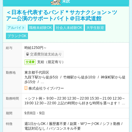
未読
＜日本を代表するバンド＊サカナクション＞ツ
アー公演のサポートバイト＠日本武道館
アルバイト
職種未経験OK
社会人未経験OK
大学生歓迎
ブランクOK
時給1250円～
給与
交通費別途支給あり
支給（規定有り）
交通費
東京都千代田区
勤務地
九段下駅から徒歩5分
/
竹橋駅から徒歩10分
/
神保町駅から徒
歩15分
/
…
株式会社ライブパワー
＜シフト例＞ 9:00～22:30 12:30～22:00 15:30～21:00 12:30～
勤務時間
19:00 12:30～22:00 上記の時間から好きな時間を選べます！ ※
時間は変更となる可能性があります
9月8日・9日
期間
週1日からOK
/
履歴書不要
/
副業・WワークOK
/
シフト勤務
/
特徴
電話対応なし
/
パソコンスキル不要