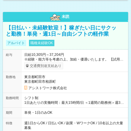
未読
【日払い・未経験歓迎！】稼ぎたい日にサクッ
と勤務！単発・週1日～自由シフトの軽作業
アルバイト
職種未経験OK
日給10,305円～37,204円
給与
※経験・能力等を考慮の上、加給・優遇いたします。 【試用期
間】試用期間なし
交通費別途支給あり
東京都町田市
勤務地
東京都町田市相原町
アシストワーク株式会社
シフト制
勤務時間
1日あたりの実働時間：最大15時間/日 ＜1週間の勤務例＞週3回
勤務 勤務：月・水・金 休み：火・木・土・日 好きな時にお仕事
可能です！ ※1日あたりの最大実働時間は日勤、夜勤共に勤務し
単発・1日のみOK
期間
た時間になります。
週1日からOK / 日払いOK / 副業・WワークOK / 10名以上の大量
特徴
募集