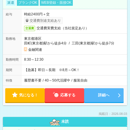
派遣
ブランクOK
WEB登録・面接OK
時給2400円＋交
給与
交通費別途支給あり
交通費実費支給（当社規定あり）
交通費
東京都港区
勤務地
田町(東京都)駅から徒歩4分
/
三田(東京都)駅から徒歩7分
金融関連
8:30～12:30
勤務時間
【急募】即日～長期 ※8月～OK！
期間
履歴書不要
/
40～50代活躍中
/
服装自由
特徴
気になる！
応募する
詳細へ
掲載日：2026.08.03
未読