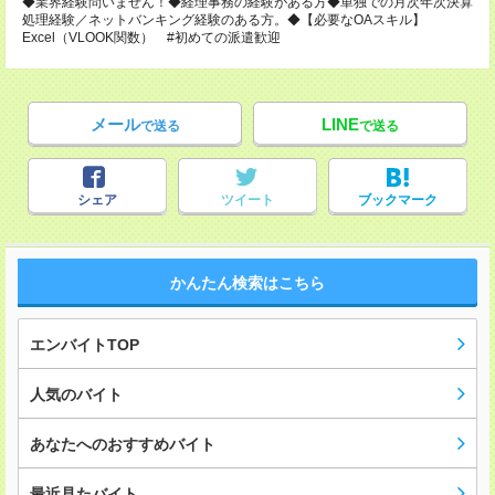
◆業界経験問いません！◆経理事務の経験がある方◆単独での月次年次決算
処理経験／ネットバンキング経験のある方。◆【必要なOAスキル】
Excel（VLOOK関数） #初めての派遣歓迎
メール
LINE
で送る
で送る
シェア
ツイート
ブックマーク
かんたん検索はこちら
エンバイトTOP
人気のバイト
あなたへのおすすめバイト
最近見たバイト