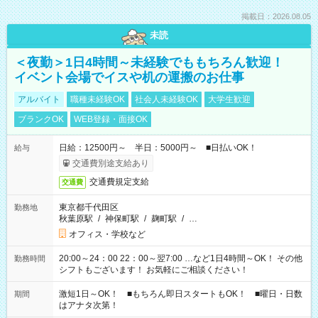
掲載日：2026.08.05
未読
＜夜勤＞1日4時間～未経験でももちろん歓迎！
イベント会場でイスや机の運搬のお仕事
アルバイト
職種未経験OK
社会人未経験OK
大学生歓迎
ブランクOK
WEB登録・面接OK
日給：12500円～ 半日：5000円～ ■日払いOK！
給与
交通費別途支給あり
交通費規定支給
交通費
東京都千代田区
勤務地
秋葉原駅
/
神保町駅
/
麹町駅
/
…
オフィス・学校など
20:00～24：00 22：00～翌7:00 …など1日4時間～OK！ その他
勤務時間
シフトもございます！ お気軽にご相談ください！
激短1日～OK！ ■もちろん即日スタートもOK！ ■曜日・日数
期間
はアナタ次第！