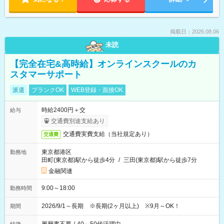
掲載日：2026.08.06
未読
【完全在宅&高時給】オンラインスクールのカ
スタマーサポート
派遣
ブランクOK
WEB登録・面接OK
時給2400円＋交
給与
交通費別途支給あり
交通費実費支給（当社規定あり）
交通費
東京都港区
勤務地
田町(東京都)駅から徒歩4分
/
三田(東京都)駅から徒歩7分
金融関連
9:00～18:00
勤務時間
2026/9/1～長期 ※長期(2ヶ月以上) ※9月～OK！
期間