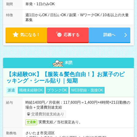
単発・1日のみOK
期間
週1日からOK / 日払いOK / 副業・WワークOK / 10名以上の大量
特徴
募集
気になる！
応募する
詳細へ
未読
【未経験OK】【服装＆髪色自由！】お菓子のピ
ッキング・シール貼り｜短期
派遣
職種未経験OK
ブランクOK
WEB登録・面接OK
時給1400円／月収例：117,600円＝1,400円×4時間×21日勤務の
給与
場合＋交通費別途支給
交通費別途支給あり
実費支給／当社規定あり。
交通費
さいたま市見沼区
勤務地