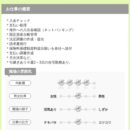
お仕事の概要
＊入金チェック
＊支払い処理
＊海外への入出金確認（ネットバンキング）
＊固定資産台帳管理
＊法定調書の作成・提出
＊請求書発行
＊保険料基礎額資料提出願いを各社へ送付
＊支払い調書作成
＊月次決算など。
＊引継ぎあり※週2～3日の在宅勤務あり。
職場の雰囲気
年齢層
20代
30
40
50
60
男女比率
女性
男性
職場の様子
活気あり
しずか
仕事の仕方
テキパキ
コツコツ