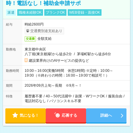
時！電話なし！補助金申請サポ
派遣
職種未経験OK
ブランクOK
WEB登録・面接OK
時給2600円
給与
交通費別途支給あり
全額支給
交通費
東京都中央区
勤務地
八丁堀(東京都)駅から徒歩2分
/
茅場町駅から徒歩6分
建設業界向けのAIサービスの提供など
10:00～16:00(実働5時間 休憩1時間) ※定時：10:00～
勤務時間
19:00（※終わりの時間：16:00～19:00で相談可！）
2026年09月上旬～長期 ※9月～！
期間
履歴書不要
/
40～50代活躍中
/
副業・WワークOK
/
服装自由
/
特徴
電話対応なし
/
パソコンスキル不要
気になる！
応募する
詳細へ