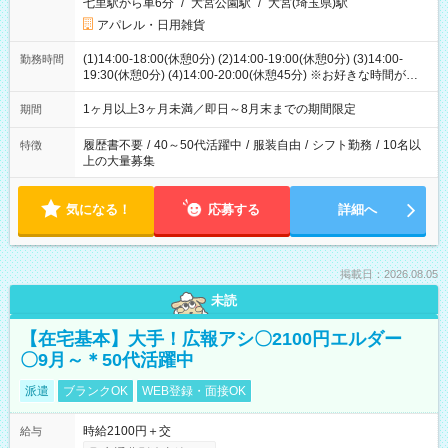
七里駅から車6分
/
大宮公園駅
/
大宮(埼玉県)駅
アパレル・日用雑貨
(1)14:00-18:00(休憩0分) (2)14:00-19:00(休憩0分) (3)14:00-
勤務時間
19:30(休憩0分) (4)14:00-20:00(休憩45分) ※お好きな時間が選べ
ます
1ヶ月以上3ヶ月未満／即日～8月末までの期間限定
期間
履歴書不要
/
40～50代活躍中
/
服装自由
/
シフト勤務
/
10名以
特徴
上の大量募集
気になる！
応募する
詳細へ
掲載日：2026.08.05
未読
【在宅基本】大手！広報アシ〇2100円エルダー
〇9月～＊50代活躍中
派遣
ブランクOK
WEB登録・面接OK
時給2100円＋交
給与