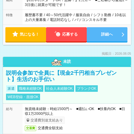
【8月中のスタートOK！急募！】2カ月～ ■ご応募から最短2～
期間
ね。 ※Wワーク希望の方へ 今ご覧のお仕事で希望する勤務時間
3日後に就業が可能です！
と、もう1つのお仕事の勤務時間。 合計で週40時間を超える場
合は応募できません。
履歴書不要
/
40～50代活躍中
/
服装自由
/
シフト勤務
/
10名以
特徴
上の大量募集
/
電話対応なし
/
パソコンスキル不要
気になる！
応募する
詳細へ
掲載日：2026.08.05
未読
説明会参加で全員に【現金2千円相当プレゼン
ト】生活のお手伝い
派遣
職種未経験OK
社会人未経験OK
ブランクOK
WEB登録・面接OK
無資格未経験：時給1500円～ ■週払いOK ■扶養内OK ■日
給与
収1万2000円以上
交通費別途支給あり
交通費全額支給
交通費