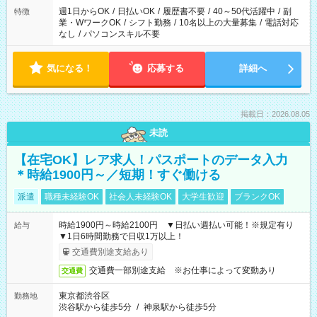
週1日からOK
/
日払いOK
/
履歴書不要
/
40～50代活躍中
/
副
特徴
業・WワークOK
/
シフト勤務
/
10名以上の大量募集
/
電話対応
なし
/
パソコンスキル不要
気になる！
応募する
詳細へ
掲載日：2026.08.05
未読
【在宅OK】レア求人！パスポートのデータ入力
＊時給1900円～／短期！すぐ働ける
派遣
職種未経験OK
社会人未経験OK
大学生歓迎
ブランクOK
時給1900円～時給2100円 ▼日払い週払い可能！※規定有り
給与
▼1日6時間勤務で日収1万以上！
交通費別途支給あり
交通費一部別途支給 ※お仕事によって変動あり
交通費
東京都渋谷区
勤務地
渋谷駅から徒歩5分
/
神泉駅から徒歩5分