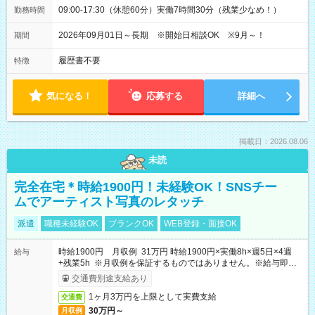
09:00-17:30（休憩60分）実働7時間30分（残業少なめ！）
勤務時間
2026年09月01日～長期 ※開始日相談OK ※9月～！
期間
履歴書不要
特徴
気になる！
応募する
詳細へ
掲載日：2026.08.06
未読
完全在宅＊時給1900円！未経験OK！SNSチー
ムでアーティスト写真のレタッチ
派遣
職種未経験OK
ブランクOK
WEB登録・面接OK
時給1900円 月収例 31万円 時給1900円×実働8h×週5日×4週
給与
+残業5h ※月収例を保証するものではありません。※給与即受
取りサービス利用可（利用条件有）
交通費別途支給あり
1ヶ月3万円を上限として実費支給
交通費
30万円～
月収例