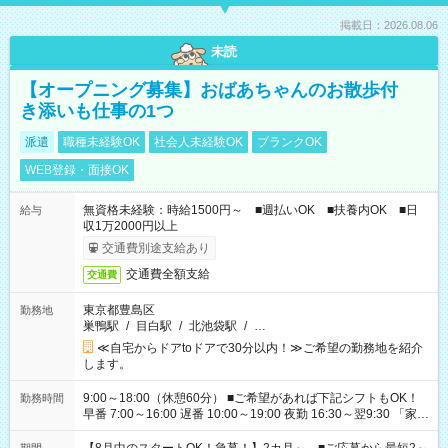
掲載日：2026.08.06
未読
【オープニング募集】おばあちゃんのお散歩付
き添いも仕事の1つ
派遣
職種未経験OK
社会人未経験OK
ブランクOK
WEB登録・面接OK
無資格未経験：時給1500円～ ■週払いOK ■扶養内OK ■日
給与
収1万2000円以上
交通費別途支給あり
交通費全額支給
交通費
東京都豊島区
勤務地
巣鴨駅
/
目白駅
/
北池袋駅
/
…
≪自宅からドアtoドアで30分以内！≫ご希望の勤務地を紹介
します。
9:00～18:00（休憩60分） ■ご希望があれば下記シフトもOK！
勤務時間
早番 7:00～16:00 遅番 10:00～19:00 夜勤 16:30～翌9:30 「家族
と休みを合わせたい」 「余裕を持って夕飯の準備がしたい」
「できれば残業はしたくない」 など、ご希望を教えてください