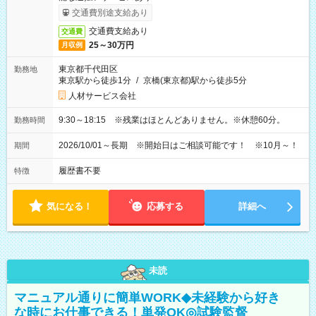
交通費別途支給あり
交通費支給あり
交通費
25～30万円
月収例
東京都千代田区
勤務地
東京駅から徒歩1分
/
京橋(東京都)駅から徒歩5分
人材サービス会社
9:30～18:15 ※残業はほとんどありません。※休憩60分。
勤務時間
2026/10/01～長期 ※開始日はご相談可能です！ ※10月～！
期間
履歴書不要
特徴
気になる！
応募する
詳細へ
未読
マニュアル通りに簡単WORK◆未経験から好き
な時にお仕事できる！単発OK◎試験監督