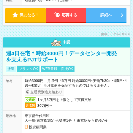
履歴書不要
/
40～50代活躍中
特徴
気になる！
応募する
詳細へ
掲載日：2026.08.06
未読
週4日在宅＊時給3000円！データセンター開発
を支えるPJTサポート
派遣
ブランクOK
WEB登録・面接OK
時給3000円 月収例 46万円 時給3000円×実働7h30m×週5日×4
給与
週+残業5h ※月収例を保証するものではありません。
交通費別途支給あり
1ヶ月3万円を上限として実費支給
交通費
30万円～
月収例
東京都千代田区
勤務地
大手町(東京都)駅から徒歩1分
/
東京駅から徒歩7分
投資顧問業