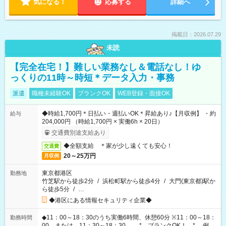
気になる！
応募する
詳細へ
掲載日：2026.07.29
未読
【完全在宅！】難しい業務なし＆電話なし！ゆ
っくりの11時～時短＊データ入力・事務
派遣
職種未経験OK
ブランクOK
WEB登録・面接OK
◆時給1,700円＊日払い・週払いOK＊昇給あり♪【月収例】 ・約
給与
204,000円 （時給1,700円 × 実働6h × 20日）
交通費別途支給あり
◆全額支給 ＊家が少し遠くても安心！
交通費
20～25万円
月収例
東京都港区
勤務地
竹芝駅から徒歩2分
/
浜松町駅から徒歩4分
/
大門(東京都)駅か
ら徒歩5分
/
…
◆港区にある情報セキュリティ企業◆
◆11：00～18：30のうち実働6時間、休憩60分 ※11：00～18：
勤務時間
00 または 11：30～18：30 。*。ブランクOK！。*。 例え