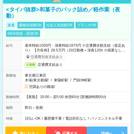
<タイパ抜群>和菓子のパック詰め／軽作業（夜
勤）
派遣
職種未経験OK
社会人未経験OK
ブランクOK
WEB登録・面接OK
基本時給1500円・深夜時給1875円 ※交通費全額支給（規定あ
給与
り） 【月収例】28.5万円（20日勤務＋深夜120h ※残業なしの場
合）
交通費別途支給あり
交通費支給あり
交通費
東京都江東区
勤務地
木場(東京都)駅
/
東陽町駅
/
門前仲町駅
空調ありの職場!
【夜勤】 20:00～翌5:00 休憩60分 [実働]8時間00分
勤務時間
即日～長期
期間
日払いOK
/
履歴書不要
/
電話対応なし
/
パソコンスキル不要
特徴
気になる！
応募する
詳細へ