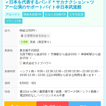
＜日本を代表するバンド＊サカナクション＞ツ
アー公演のサポートバイト＠日本武道館
アルバイト
職種未経験OK
社会人未経験OK
大学生歓迎
ブランクOK
時給1250円～
給与
交通費別途支給あり
支給（規定有り）
交通費
東京都千代田区
勤務地
九段下駅から徒歩5分
/
竹橋駅から徒歩10分
/
神保町駅から徒
歩15分
/
…
株式会社ライブパワー
＜シフト例＞ 9:00～22:30 12:30～22:00 15:30～21:00 12:30～
勤務時間
19:00 12:30～22:00 上記の時間から好きな時間を選べます！ ※
時間は変更となる可能性があります
9月8日・9日
期間
週1日からOK
/
履歴書不要
/
副業・WワークOK
/
シフト勤務
/
特徴
電話対応なし
/
パソコンスキル不要