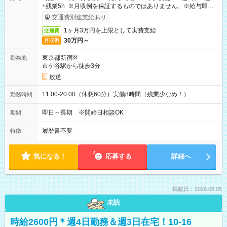
+残業5h ※月収例を保証するものではありません。※給与即受
取りサービス利用可（利用条件有）
交通費別途支給あり
1ヶ月3万円を上限として実費支給
交通費
30万円～
月収例
東京都新宿区
勤務地
市ケ谷駅から徒歩3分
放送
11:00-20:00（休憩60分）実働8時間（残業少なめ！）
勤務時間
即日～長期 ※開始日相談OK
期間
履歴書不要
特徴
気になる！
応募する
詳細へ
掲載日：2026.08.05
未読
時給2600円＊週4日勤務＆週3日在宅！10-16