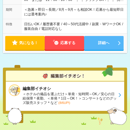
ば前職が、 在宅/財団法人/事務/コールセンター/受付/販売/カフェ
スタッフ スイーツ販売/ホテルフロント/化粧品販売/など 様々な
＜急募＞即日～長期／8月～9月～も相談OK！応募から最短即日
期間
業界から入社して活躍されています♪
には選考案内♪
日払いOK
/
履歴書不要
/
40～50代活躍中
/
副業・WワークOK
/
特徴
服装自由
/
電話対応なし
気になる！
応募する
詳細へ
編集部イチオシ
＜ホテルの備品を運ぶだけ＞単発・短時間～OK／安心の日
給保障＊夜勤、＜単発＊1日～OK！＞コンサートなどのグッ
ズ販売スタッフ＊など
(8/6UP!)