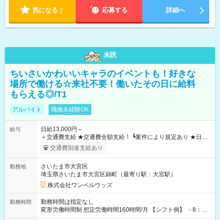
気になる！
応募する
詳細へ
未読
ちいさいかわいいキャラのイベントも！好きな
場所で働ける☆来社不要！働いたその日に給料
もらえる◎/T1
アルバイト
職種未経験OK
日給13,000円～
給与
＋交通費支給 ★交通費全額支給！ ┗案件により規定あり ★日払
いOK！（規定あり） ┗働いたその日に現金GET♪ お仕事後はコ
交通費別途支給あり
ンビニATMから 日払い分を引き落とせます！ 【試用期間】試
用期間なし
さいたま市大宮区
勤務地
埼玉県さいたま市大宮区錦町（最寄り駅：大宮駅）
株式会社ワンベルウッズ
勤務時間は指定なし
勤務時間
変形労働時間制 想定労働時間160時間/月 【シフト例】 ・8：00
～21：00