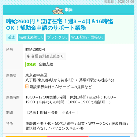
掲載日：2026.08.06
未読
時給2600円＊ほぼ在宅！週3～4日＆16時迄
OK！補助金申請のサポート業務
派遣
職種未経験OK
ブランクOK
WEB登録・面接OK
時給2600円
給与
交通費別途支給あり
全額支給
交通費
東京都中央区
勤務地
八丁堀(東京都)駅から徒歩2分
/
茅場町駅から徒歩6分
建設業界向けのAIサービスの提供など
10:00～17:00(実働6時間 休憩1時間) ※定時：10:00～
勤務時間
19:00（※終わりの時間：16:00～19:00で相談可！）
【急募】即日～長期 ※8月～！
期間
履歴書不要
/
40～50代活躍中
/
副業・WワークOK
/
服装自由
/
特徴
電話対応なし
/
パソコンスキル不要