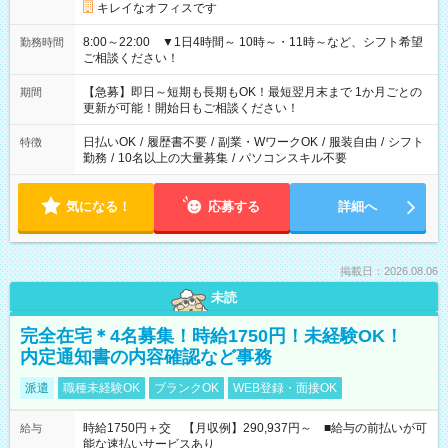
キレイなオフィスです
8:00～22:00 ▼1日4時間～ 10時～・11時～など、シフト希望
勤務時間
ご相談ください！
【急募】即日～短期も長期もOK！最短翌月末まで 1か月ごとの
期間
更新が可能！開始日もご相談ください！
日払いOK
/
履歴書不要
/
副業・WワークOK
/
服装自由
/
シフト
特徴
勤務
/
10名以上の大量募集
/
パソコンスキル不要
気になる！
応募する
詳細へ
掲載日：2026.08.06
未読
完全在宅＊4名募集！時給1750円！未経験OK！
内定通知書の内容確認など事務
派遣
職種未経験OK
ブランクOK
WEB登録・面接OK
時給1750円＋交 【月収例】290,937円～ ■給与の前払いが可
給与
能な速払いサービスあり