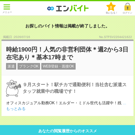
0
メニュー
気になる！
ログイン
お探しのバイト情報は掲載が終了しました。
掲載日 :2026
/
07
/
16
No.STFSV2204421622
時給1900円！人気の非営利団体＊週2から3日
在宅あり＊基本17時まで
派遣
ブランクOK
WEB登録・面接OK
９月スタート！駅チカで通勤便利！当社含む派遣ス
タッフ就業中の職場です！
オフィスカジュアル勤務OK！エルダー・ミドル世代も活躍中！残
...
もっとみる
あなたの閲覧履歴からのオススメ