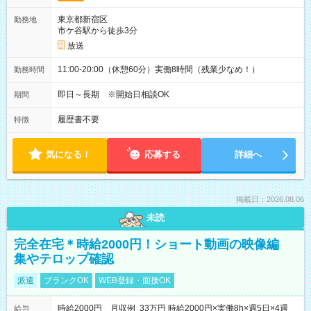
東京都新宿区
勤務地
市ケ谷駅から徒歩3分
放送
11:00-20:00（休憩60分）実働8時間（残業少なめ！）
勤務時間
即日～長期 ※開始日相談OK
期間
履歴書不要
特徴
気になる！
応募する
詳細へ
掲載日：2026.08.06
未読
完全在宅＊時給2000円！ショート動画の映像編
集やテロップ確認
派遣
ブランクOK
WEB登録・面接OK
時給2000円 月収例 33万円 時給2000円×実働8h×週5日×4週
給与