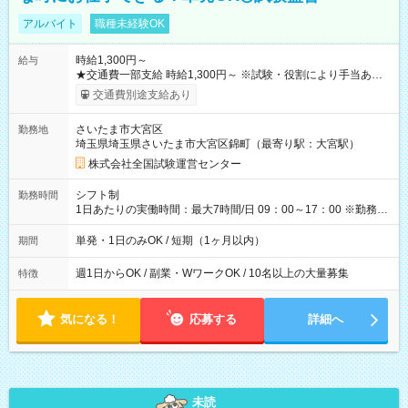
アルバイト
職種未経験OK
時給1,300円～
給与
★交通費一部支給 時給1,300円～ ※試験・役割により手当あり
※勤務回数により昇給あり 【即給（前払い）オプションあ
交通費別途支給あり
り！】 希望される場合、勤務から1週間ほどで給与の一部を受け
取れます。 ※手数料418円がかかります。 【過去試験日の収入
さいたま市大宮区
勤務地
例】 ・河合塾模擬試験 8:30～17:30（休憩1時間） 時給1,300円
埼玉県埼玉県さいたま市大宮区錦町（最寄り駅：大宮駅）
×8時間＝日収10,400円＋交通費 ※当日の役割により時給＋100
円の場合あり ・国家試験 7:00～13:30（休憩なし） 時給1,300
株式会社全国試験運営センター
円（役割手当＋100円）×6時間＝日収8,400円＋交通費 【試用期
間】試用期間なし
シフト制
勤務時間
1日あたりの実働時間：最大7時間/日 09：00～17：00 ※勤務時
間は 試験により異なります。
単発・1日のみOK / 短期（1ヶ月以内）
期間
週1日からOK / 副業・WワークOK / 10名以上の大量募集
特徴
気になる！
応募する
詳細へ
未読