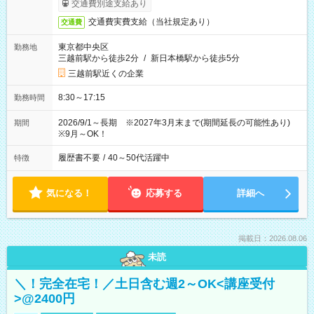
交通費別途支給あり
交通費実費支給（当社規定あり）
交通費
東京都中央区
勤務地
三越前駅から徒歩2分
/
新日本橋駅から徒歩5分
三越前駅近くの企業
8:30～17:15
勤務時間
2026/9/1～長期 ※2027年3月末まで(期間延長の可能性あり)
期間
※9月～OK！
履歴書不要
/
40～50代活躍中
特徴
気になる！
応募する
詳細へ
掲載日：2026.08.06
未読
＼！完全在宅！／土日含む週2～OK<講座受付
>@2400円