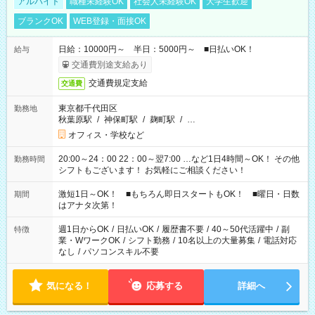
アルバイト
職種未経験OK
社会人未経験OK
大学生歓迎
ブランクOK
WEB登録・面接OK
日給：10000円～ 半日：5000円～ ■日払いOK！
給与
交通費別途支給あり
交通費規定支給
交通費
東京都千代田区
勤務地
秋葉原駅
/
神保町駅
/
麹町駅
/
…
オフィス・学校など
20:00～24：00 22：00～翌7:00 …など1日4時間～OK！ その他
勤務時間
シフトもございます！ お気軽にご相談ください！
激短1日～OK！ ■もちろん即日スタートもOK！ ■曜日・日数
期間
はアナタ次第！
週1日からOK
/
日払いOK
/
履歴書不要
/
40～50代活躍中
/
副
特徴
業・WワークOK
/
シフト勤務
/
10名以上の大量募集
/
電話対応
なし
/
パソコンスキル不要
気になる！
応募する
詳細へ