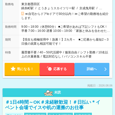
東京都墨田区
勤務地
錦糸町駅
/
とうきょうスカイツリー駅
/
京成曳舟駅
/
…
≪自宅からドアtoドアで30分以内！≫ご希望の勤務地を紹介
します。
9:00～18:00（休憩60分） ■ご希望があれば下記シフトもOK！
勤務時間
早番 7:00～16:00 遅番 10:00～19:00 「家族と休みを合わせた
い」 「余裕を持って夕飯の準備がしたい」 「できれば残業はし
たくない」 など、ご希望を教えてくださいね。 ※Wワーク希望
【現在も積極採用中！急募！】2カ月～ ■ご応募から最短2～3
期間
の方へ 今ご覧のお仕事で希望する勤務時間と、もう1つのお仕事
日後の就業も相談可能です！
の勤務時間。 合計で週40時間を超える場合は応募できません。
履歴書不要
/
40～50代活躍中
/
服装自由
/
シフト勤務
/
10名以
特徴
上の大量募集
/
電話対応なし
/
パソコンスキル不要
気になる！
応募する
詳細へ
掲載日：2026.08.06
未読
＃1日4時間～OK＃未経験歓迎！＃日払い＊イ
ベント会場でイスや机の運搬のお仕事