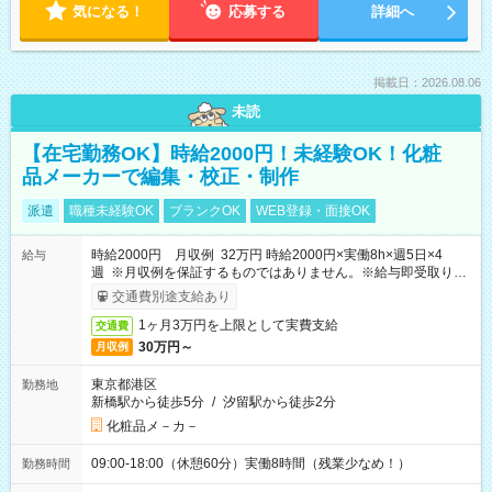
気になる！
応募する
詳細へ
掲載日：2026.08.06
未読
【在宅勤務OK】時給2000円！未経験OK！化粧
品メーカーで編集・校正・制作
派遣
職種未経験OK
ブランクOK
WEB登録・面接OK
時給2000円 月収例 32万円 時給2000円×実働8h×週5日×4
給与
週 ※月収例を保証するものではありません。※給与即受取りサ
ービス利用可（利用条件有）
交通費別途支給あり
1ヶ月3万円を上限として実費支給
交通費
30万円～
月収例
東京都港区
勤務地
新橋駅から徒歩5分
/
汐留駅から徒歩2分
化粧品メ－カ－
09:00-18:00（休憩60分）実働8時間（残業少なめ！）
勤務時間