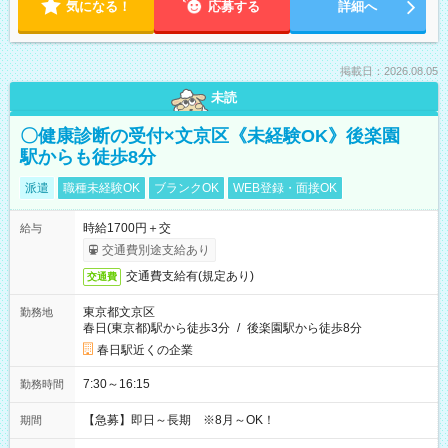
気になる！
応募する
詳細へ
掲載日：2026.08.05
未読
〇健康診断の受付×文京区《未経験OK》後楽園
駅からも徒歩8分
派遣
職種未経験OK
ブランクOK
WEB登録・面接OK
時給1700円＋交
給与
交通費別途支給あり
交通費支給有(規定あり)
交通費
東京都文京区
勤務地
春日(東京都)駅から徒歩3分
/
後楽園駅から徒歩8分
春日駅近くの企業
7:30～16:15
勤務時間
【急募】即日～長期 ※8月～OK！
期間