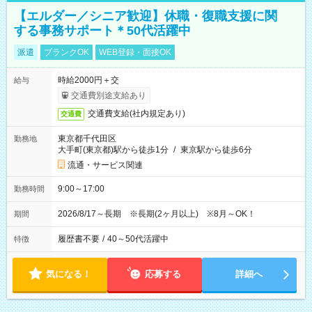
【エルダー／シニア歓迎】休職・復職支援に関
する事務サポート＊50代活躍中
派遣
ブランクOK
WEB登録・面接OK
時給2000円＋交
給与
交通費別途支給あり
交通費支給(社内規定あり)
交通費
東京都千代田区
勤務地
大手町(東京都)駅から徒歩1分
/
東京駅から徒歩6分
流通・サービス関連
9:00～17:00
勤務時間
2026/8/17～長期 ※長期(2ヶ月以上) ※8月～OK！
期間
履歴書不要
/
40～50代活躍中
特徴
気になる！
応募する
詳細へ