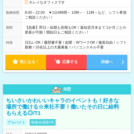
キレイなオフィスです
8:00～22:00 ▼1日4時間～ 10時～・11時～など、シフト希望
勤務時間
ご相談ください！
【急募】即日～短期も長期もOK！最短翌月末まで 1か月ごとの
期間
更新が可能！開始日もご相談ください！
日払いOK
/
履歴書不要
/
副業・WワークOK
/
服装自由
/
シフト
特徴
勤務
/
10名以上の大量募集
/
パソコンスキル不要
気になる！
応募する
詳細へ
未読
ちいさいかわいいキャラのイベントも！好きな
場所で働ける☆来社不要！働いたその日に給料
もらえる◎/T1
アルバイト
職種未経験OK