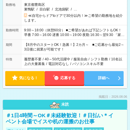
東京都豊島区
勤務地
巣鴨駅
/
目白駅
/
北池袋駅
/
…
≪自宅からドアtoドアで30分以内！≫ご希望の勤務地を紹介
します。
9:00～18:00（休憩60分） ■ご希望があれば下記シフトもOK！
勤務時間
早番 7:00～16:00 遅番 10:00～19:00 夜勤 16:30～翌9:30 「家族
と休みを合わせたい」 「余裕を持って夕飯の準備がしたい」
「できれば残業はしたくない」 など、ご希望を教えてください
【8月中のスタートOK！急募！】2カ月～ ■ご応募から最短2～
期間
ね。 ※Wワーク希望の方へ 今ご覧のお仕事で希望する勤務時間
3日後に就業が可能です！
と、もう1つのお仕事の勤務時間。 合計で週40時間を超える場
合は応募できません。
履歴書不要
/
40～50代活躍中
/
服装自由
/
シフト勤務
/
10名以
特徴
上の大量募集
/
電話対応なし
/
パソコンスキル不要
気になる！
応募する
詳細へ
掲載日：2026.08.06
未読
＃1日4時間～OK＃未経験歓迎！＃日払い＊イ
ベント会場でイスや机の運搬のお仕事