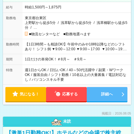
時給1,500円～1,875円
給与
東京都台東区
勤務地
上野駅から徒歩5分
/
浅草駅から徒歩5分
/
浅草橋駅から徒歩5
分
/
…
■物流センターなど ■勤務地選べます
【1日3時間～も相談OK!】午前中のみや18時以降などのシフト
勤務時間
あり！ シフト例 ▼9:00～12:00 ▼9:00～17:00 ▼10:00～19:00
▼18:00～21:00
1日だけの単発OK！＃8月～ ＃9月～
期間
週1日からOK
/
日払いOK
/
40～50代活躍中
/
副業・Wワーク
特徴
OK
/
服装自由
/
シフト勤務
/
10名以上の大量募集
/
電話対応な
し
/
パソコンスキル不要
気になる！
応募する
詳細へ
掲載日：2026.08.05
未読
【激単1日勤務OK!】ホテルなどの会場で株主総