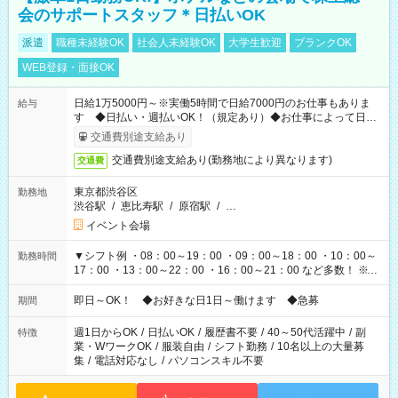
会のサポートスタッフ＊日払いOK
派遣
職種未経験OK
社会人未経験OK
大学生歓迎
ブランクOK
WEB登録・面接OK
日給1万5000円～※実働5時間で日給7000円のお仕事もありま
給与
す ◆日払い・週払いOK！（規定あり）◆お仕事によって日給
も異なります
交通費別途支給あり
交通費別途支給あり(勤務地により異なります)
交通費
東京都渋谷区
勤務地
渋谷駅
/
恵比寿駅
/
原宿駅
/
…
イベント会場
▼シフト例 ・08：00～19：00 ・09：00～18：00 ・10：00～
勤務時間
17：00 ・13：00～22：00 ・16：00～21：00 など多数！ ※お
仕事により勤務時間が異なります
即日～OK！ ◆お好きな日1日～働けます ◆急募
期間
週1日からOK
/
日払いOK
/
履歴書不要
/
40～50代活躍中
/
副
特徴
業・WワークOK
/
服装自由
/
シフト勤務
/
10名以上の大量募
集
/
電話対応なし
/
パソコンスキル不要