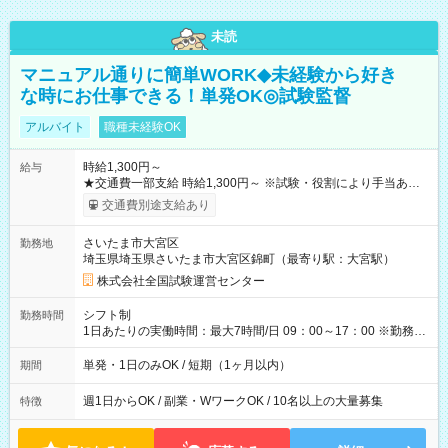
未読
マニュアル通りに簡単WORK◆未経験から好き
な時にお仕事できる！単発OK◎試験監督
アルバイト
職種未経験OK
時給1,300円～
給与
★交通費一部支給 時給1,300円～ ※試験・役割により手当あり
※勤務回数により昇給あり 【即給（前払い）オプションあ
交通費別途支給あり
り！】 希望される場合、勤務から1週間ほどで給与の一部を受け
取れます。 ※手数料418円がかかります。 【過去試験日の収入
さいたま市大宮区
勤務地
例】 ・河合塾模擬試験 8:30～17:30（休憩1時間） 時給1,300円
埼玉県埼玉県さいたま市大宮区錦町（最寄り駅：大宮駅）
×8時間＝日収10,400円＋交通費 ※当日の役割により時給＋100
円の場合あり ・国家試験 7:00～13:30（休憩なし） 時給1,300
株式会社全国試験運営センター
円（役割手当＋100円）×6時間＝日収8,400円＋交通費 【試用期
間】試用期間なし
シフト制
勤務時間
1日あたりの実働時間：最大7時間/日 09：00～17：00 ※勤務時
間は 試験により異なります。
単発・1日のみOK / 短期（1ヶ月以内）
期間
週1日からOK / 副業・WワークOK / 10名以上の大量募集
特徴