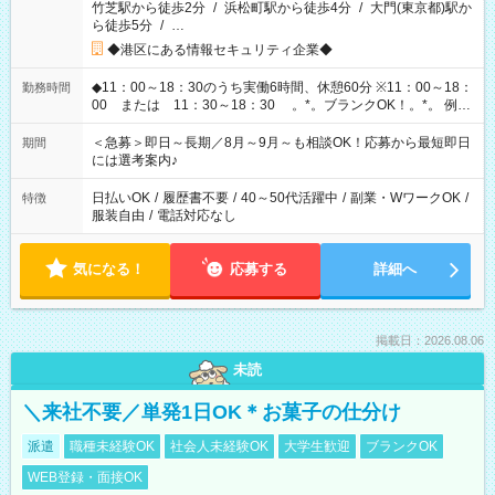
竹芝駅から徒歩2分
/
浜松町駅から徒歩4分
/
大門(東京都)駅か
ら徒歩5分
/
…
◆港区にある情報セキュリティ企業◆
◆11：00～18：30のうち実働6時間、休憩60分 ※11：00～18：
勤務時間
00 または 11：30～18：30 。*。ブランクOK！。*。 例え
ば前職が、 在宅/財団法人/事務/コールセンター/受付/販売/カフェ
スタッフ スイーツ販売/ホテルフロント/化粧品販売/など 様々な
＜急募＞即日～長期／8月～9月～も相談OK！応募から最短即日
期間
業界から入社して活躍されています♪
には選考案内♪
日払いOK
/
履歴書不要
/
40～50代活躍中
/
副業・WワークOK
/
特徴
服装自由
/
電話対応なし
気になる！
応募する
詳細へ
掲載日：2026.08.06
未読
＼来社不要／単発1日OK＊お菓子の仕分け
派遣
職種未経験OK
社会人未経験OK
大学生歓迎
ブランクOK
WEB登録・面接OK