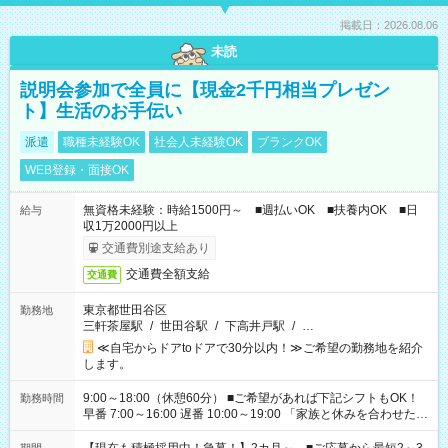
掲載日：2026.08.06
未読
説明会参加で全員に【現金2千円相当プレゼン
ト】生活のお手伝い
派遣
職種未経験OK
社会人未経験OK
ブランクOK
WEB登録・面接OK
無資格未経験：時給1500円～ ■週払いOK ■扶養内OK ■日
給与
収1万2000円以上
交通費別途支給あり
交通費全額支給
交通費
東京都世田谷区
勤務地
三軒茶屋駅
/
世田谷駅
/
下高井戸駅
/
…
≪自宅からドアtoドアで30分以内！≫ご希望の勤務地を紹介
します。
9:00～18:00（休憩60分） ■ご希望があれば下記シフトもOK！
勤務時間
早番 7:00～16:00 遅番 10:00～19:00 「家族と休みを合わせた
い」 「余裕を持って夕飯の準備がしたい」 「できれば残業はし
たくない」 など、ご希望を教えてくださいね。 ※Wワーク希望