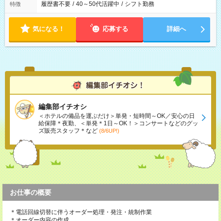
履歴書不要
/
40～50代活躍中
/
シフト勤務
特徴
気になる！
応募する
詳細へ
編集部イチオシ
＜ホテルの備品を運ぶだけ＞単発・短時間～OK／安心の日
給保障＊夜勤、＜単発＊1日～OK！＞コンサートなどのグッ
ズ販売スタッフ＊など
(8/6UP!)
お仕事の概要
＊電話回線切替に伴うオーダー処理・発注・統制作業
＊オーダー内容の作成