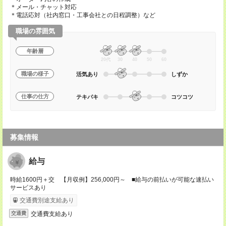
＊メール・チャット対応
＊電話応対（社内窓口・工事会社との日程調整）など
職場の雰囲気
年齢層
20代
30
40
50
60
職場の様子
活気あり
しずか
仕事の仕方
テキパキ
コツコツ
募集情報
給与
時給1600円＋交 【月収例】256,000円～ ■給与の前払いが可能な速払い
サービスあり
交通費別途支給あり
交通費支給あり
交通費