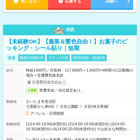
気になる！
応募する
詳細へ
未読
【未経験OK】【服装＆髪色自由！】お菓子のピ
ッキング・シール貼り｜短期
派遣
職種未経験OK
ブランクOK
WEB登録・面接OK
時給1400円／月収例：117,600円＝1,400円×4時間×21日勤務の
給与
場合＋交通費別途支給
交通費別途支給あり
実費支給／当社規定あり。
交通費
さいたま市見沼区
勤務地
七里駅から車6分
/
大宮公園駅
/
大宮(埼玉県)駅
アパレル・日用雑貨
(1)14:00-18:00(休憩0分) (2)14:00-19:00(休憩0分) (3)14:00-
勤務時間
19:30(休憩0分) (4)14:00-20:00(休憩45分) ※お好きな時間が選べ
ます
1ヶ月以上3ヶ月未満／即日～8月末までの期間限定
期間