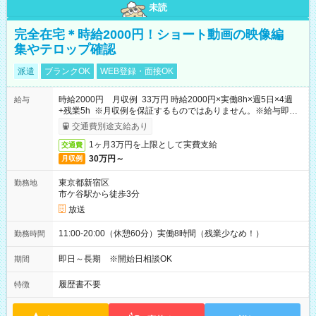
未読
完全在宅＊時給2000円！ショート動画の映像編
集やテロップ確認
派遣
ブランクOK
WEB登録・面接OK
時給2000円 月収例 33万円 時給2000円×実働8h×週5日×4週
給与
+残業5h ※月収例を保証するものではありません。※給与即受
取りサービス利用可（利用条件有）
交通費別途支給あり
1ヶ月3万円を上限として実費支給
交通費
30万円～
月収例
東京都新宿区
勤務地
市ケ谷駅から徒歩3分
放送
11:00-20:00（休憩60分）実働8時間（残業少なめ！）
勤務時間
即日～長期 ※開始日相談OK
期間
履歴書不要
特徴