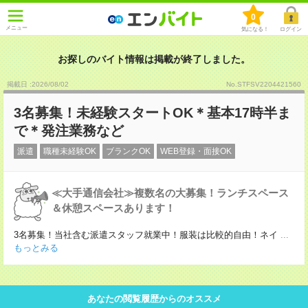
0
メニュー
気になる！
ログイン
お探しのバイト情報は掲載が終了しました。
掲載日 :2026
/
08
/
02
No.STFSV2204421560
3名募集！未経験スタートOK＊基本17時半ま
で＊発注業務など
派遣
職種未経験OK
ブランクOK
WEB登録・面接OK
≪大手通信会社≫複数名の大募集！ランチスペース
＆休憩スペースあります！
3名募集！当社含む派遣スタッフ就業中！服装は比較的自由！ネイ
...
もっとみる
あなたの閲覧履歴からのオススメ