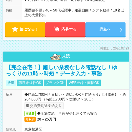
履歴書不要
/
40～50代活躍中
/
服装自由
/
シフト勤務
/
10名以
特徴
上の大量募集
気になる！
応募する
詳細へ
掲載日：2026.07.29
未読
【完全在宅！】難しい業務なし＆電話なし！ゆ
っくりの11時～時短＊データ入力・事務
派遣
職種未経験OK
ブランクOK
WEB登録・面接OK
◆時給1,700円＊日払い・週払いOK＊昇給あり♪【月収例】 ・約
給与
204,000円 （時給1,700円 × 実働6h × 20日）
交通費別途支給あり
◆全額支給 ＊家が少し遠くても安心！
交通費
20～25万円
月収例
東京都港区
勤務地