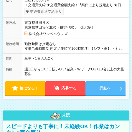
日給13,000円～
給与
＋交通費支給 ★交通費全額支給！ ┗案件により規定あり ★日払
いOK！（規定あり） ┗働いたその日に現金GET♪ お仕事後はコ
交通費別途支給あり
ンビニATMから 日払い分を引き落とせます！ 【試用期間】試
用期間なし
東京都世田谷区
勤務地
東京都世田谷区北沢（最寄り駅：下北沢駅）
株式会社ワンベルウッズ
勤務時間は指定なし
勤務時間
変形労働時間制 想定労働時間160時間/月 【シフト例】 ・8：00
～21：00
単発・1日のみOK
期間
週1日からOK / 日払いOK / 副業・WワークOK / 10名以上の大量
特徴
募集
気になる！
応募する
詳細へ
未読
スピードよりも丁寧に！未経験OK！作業はカン