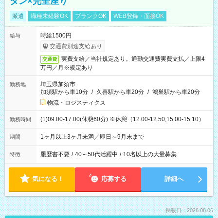
タン×完全座り
派遣
職種未経験OK
ブランクOK
WEB登録・面接OK
時給1500円
給与
交通費別途支給あり
実費支給／当社規定あり。通勤交通費実費支払／上限4
交通費
万円／月※規定あり
埼玉県加須市
勤務地
加須駅から車10分
/
久喜駅から車20分
/
鴻巣駅から車20分
物流・ロジスティクス
(1)09:00-17:00(休憩60分) ※休憩（12:00-12:50,15:00-15:10）
勤務時間
1ヶ月以上3ヶ月未満／即日～9月末まで
期間
履歴書不要
/
40～50代活躍中
/
10名以上の大量募集
特徴
気になる！
応募する
詳細へ
掲載日：2026.08.06