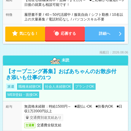
【現在も積極採用中！急募！】2カ月～ ■ご応募から最短2～3
期間
の方へ 今ご覧のお仕事で希望する勤務時間と、もう1つのお仕事
日後の就業も相談可能です！
の勤務時間。 合計で週40時間を超える場合は応募できません。
履歴書不要
/
40～50代活躍中
/
服装自由
/
シフト勤務
/
10名以
特徴
上の大量募集
/
電話対応なし
/
パソコンスキル不要
気になる！
応募する
詳細へ
掲載日：2026.08.06
未読
【オープニング募集】おばあちゃんのお散歩付
き添いも仕事の1つ
派遣
職種未経験OK
社会人未経験OK
ブランクOK
WEB登録・面接OK
無資格未経験：時給1500円～ ■週払いOK ■扶養内OK ■日
給与
収1万2000円以上
交通費別途支給あり
交通費全額支給
交通費