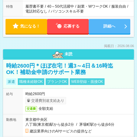
履歴書不要
/
40～50代活躍中
/
副業・WワークOK
/
服装自由
/
特徴
電話対応なし
/
パソコンスキル不要
気になる！
応募する
詳細へ
掲載日：2026.08.06
未読
時給2600円＊ほぼ在宅！週3～4日＆16時迄
OK！補助金申請のサポート業務
派遣
職種未経験OK
ブランクOK
WEB登録・面接OK
時給2600円
給与
交通費別途支給あり
全額支給
交通費
東京都中央区
勤務地
八丁堀(東京都)駅から徒歩2分
/
茅場町駅から徒歩6分
建設業界向けのAIサービスの提供など