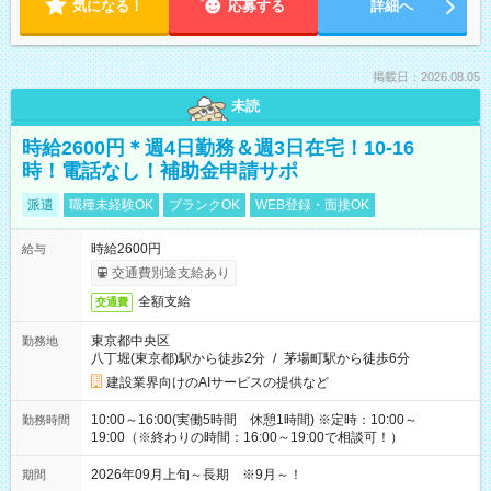
気になる！
応募する
詳細へ
掲載日：2026.08.05
未読
時給2600円＊週4日勤務＆週3日在宅！10-16
時！電話なし！補助金申請サポ
派遣
職種未経験OK
ブランクOK
WEB登録・面接OK
時給2600円
給与
交通費別途支給あり
全額支給
交通費
東京都中央区
勤務地
八丁堀(東京都)駅から徒歩2分
/
茅場町駅から徒歩6分
建設業界向けのAIサービスの提供など
10:00～16:00(実働5時間 休憩1時間) ※定時：10:00～
勤務時間
19:00（※終わりの時間：16:00～19:00で相談可！）
2026年09月上旬～長期 ※9月～！
期間