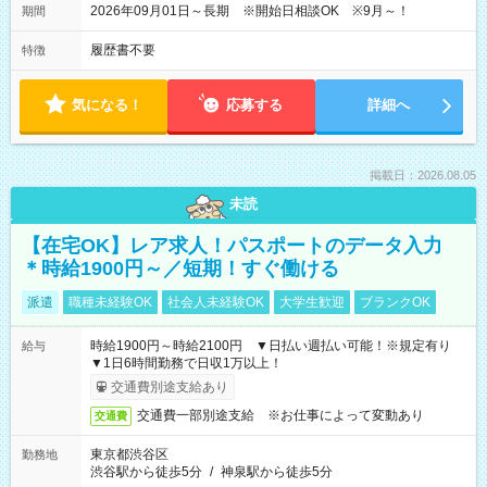
2026年09月01日～長期 ※開始日相談OK ※9月～！
期間
履歴書不要
特徴
気になる！
応募する
詳細へ
掲載日：2026.08.05
未読
【在宅OK】レア求人！パスポートのデータ入力
＊時給1900円～／短期！すぐ働ける
派遣
職種未経験OK
社会人未経験OK
大学生歓迎
ブランクOK
時給1900円～時給2100円 ▼日払い週払い可能！※規定有り
給与
▼1日6時間勤務で日収1万以上！
交通費別途支給あり
交通費一部別途支給 ※お仕事によって変動あり
交通費
東京都渋谷区
勤務地
渋谷駅から徒歩5分
/
神泉駅から徒歩5分