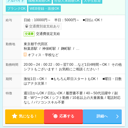
アルバイト
職種未経験OK
社会人未経験OK
大学生歓迎
ブランクOK
WEB登録・面接OK
日給：10000円～ 半日：5000円～ ■日払いOK！
給与
交通費別途支給あり
交通費規定支給
交通費
東京都千代田区
勤務地
秋葉原駅
/
神保町駅
/
麹町駅
/
…
オフィス・学校など
20:00～24：00 22：00～翌7:00 …など1日4時間～OK！ その他
勤務時間
シフトもございます！ お気軽にご相談ください！
激短1日～OK！ ■もちろん即日スタートもOK！ ■曜日・日数
期間
はアナタ次第！
週1日からOK
/
日払いOK
/
履歴書不要
/
40～50代活躍中
/
副
特徴
業・WワークOK
/
シフト勤務
/
10名以上の大量募集
/
電話対応
なし
/
パソコンスキル不要
気になる！
応募する
詳細へ