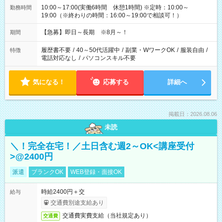
10:00～17:00(実働6時間 休憩1時間) ※定時：10:00～
勤務時間
19:00（※終わりの時間：16:00～19:00で相談可！）
【急募】即日～長期 ※8月～！
期間
履歴書不要
/
40～50代活躍中
/
副業・WワークOK
/
服装自由
/
特徴
電話対応なし
/
パソコンスキル不要
気になる！
応募する
詳細へ
掲載日：2026.08.06
未読
＼！完全在宅！／土日含む週2～OK<講座受付
>@2400円
派遣
ブランクOK
WEB登録・面接OK
時給2400円＋交
給与
交通費別途支給あり
交通費実費支給（当社規定あり）
交通費