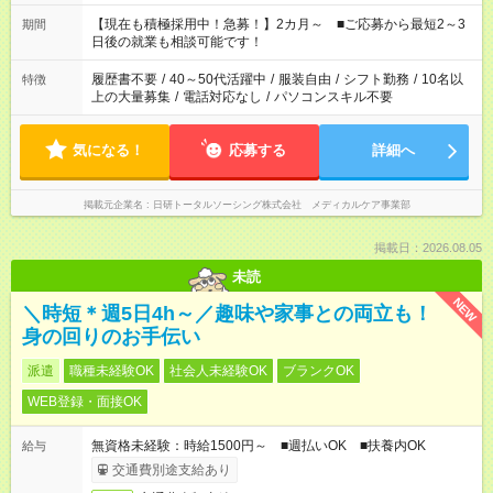
い」 「余裕を持って夕飯の準備がしたい」 「できれば残業はし
たくない」 など、ご希望を教えてくださいね。 ※Wワーク希望
【現在も積極採用中！急募！】2カ月～ ■ご応募から最短2～3
期間
の方へ 今ご覧のお仕事で希望する勤務時間と、もう1つのお仕事
日後の就業も相談可能です！
の勤務時間。 合計で週40時間を超える場合は応募できません。
履歴書不要
/
40～50代活躍中
/
服装自由
/
シフト勤務
/
10名以
特徴
上の大量募集
/
電話対応なし
/
パソコンスキル不要
気になる！
応募する
詳細へ
掲載元企業名
日研トータルソーシング株式会社 メディカルケア事業部
掲載日：2026.08.05
未読
NEW
＼時短＊週5日4h～／趣味や家事との両立も！
身の回りのお手伝い
派遣
職種未経験OK
社会人未経験OK
ブランクOK
WEB登録・面接OK
無資格未経験：時給1500円～ ■週払いOK ■扶養内OK
給与
交通費別途支給あり