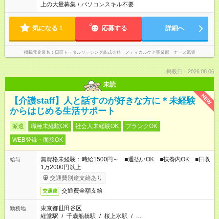
上の大量募集
/
パソコンスキル不要
気になる！
応募する
詳細へ
掲載元企業名
日研トータルソーシング株式会社 メディカルケア事業部 ナース派遣
掲載日：2026.08.06
未読
NEW
【介護staff】人と話すのが好きな方に＊未経験
からはじめる生活サポート
派遣
職種未経験OK
社会人未経験OK
ブランクOK
WEB登録・面接OK
無資格未経験：時給1500円～ ■週払いOK ■扶養内OK ■日収
給与
1万2000円以上
交通費別途支給あり
交通費全額支給
交通費
東京都世田谷区
勤務地
経堂駅
/
千歳船橋駅
/
桜上水駅
/
…