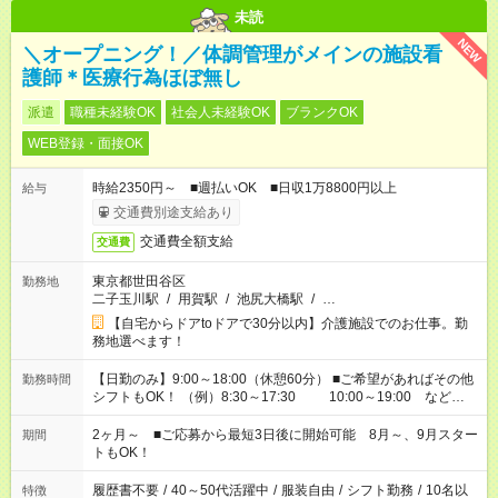
未読
NEW
＼オープニング！／体調管理がメインの施設看
護師＊医療行為ほぼ無し
派遣
職種未経験OK
社会人未経験OK
ブランクOK
WEB登録・面接OK
時給2350円～ ■週払いOK ■日収1万8800円以上
給与
交通費別途支給あり
交通費全額支給
交通費
東京都世田谷区
勤務地
二子玉川駅
/
用賀駅
/
池尻大橋駅
/
…
【自宅からドアtoドアで30分以内】介護施設でのお仕事。勤
務地選べます！
【日勤のみ】9:00～18:00（休憩60分） ■ご希望があればその他
勤務時間
シフトもOK！ （例）8:30～17:30 10:00～19:00 など
「家族とお休みを合わせたい」 「できれば残業はしたくない」
など、あなたのご希望に沿ったお仕事をご紹介します！ ※Wワ
2ヶ月～ ■ご応募から最短3日後に開始可能 8月～、9月スター
期間
ーク希望の方へ 今ご覧のお仕事で希望する勤務時間と、もう1つ
トもOK！
のお仕事の勤務時間。 合計で週40時間を超える場合は応募でき
ません
履歴書不要
/
40～50代活躍中
/
服装自由
/
シフト勤務
/
10名以
特徴