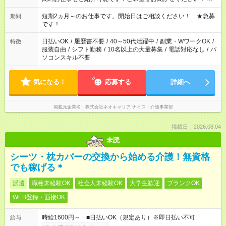
週最低15時間以上の勤務が必要です
短期2ヵ月～のお仕事です。開始日はご相談ください！ ★急募
期間
です！
日払いOK
/
履歴書不要
/
40～50代活躍中
/
副業・WワークOK
/
特徴
服装自由
/
シフト勤務
/
10名以上の大量募集
/
電話対応なし
/
パ
ソコンスキル不要
気になる！
応募する
詳細へ
掲載元企業名
株式会社ネオキャリア ナイス！介護事業部
掲載日：2026.08.04
未読
シーツ・枕カバーの交換から始める介護！無資格
でも稼げる＊
派遣
職種未経験OK
社会人未経験OK
大学生歓迎
ブランクOK
WEB登録・面接OK
時給1600円～ ■日払いOK（規定あり）※即日払い不可
給与