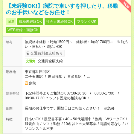
NEW
【未経験OK!】病院で車いすを押したり、移動
のお手伝いなどをお任せ！
派遣
職種未経験OK
社会人未経験OK
ブランクOK
WEB登録・面接OK
無資格未経験：時給1500円～ 経験者：時給1700円～ ※前払
給与
い・日払い・週払いOK
交通費別途支給あり
交通費全額支給
交通費
東京都世田谷区
勤務地
二子玉川駅
/
世田谷駅
/
喜多見駅
/
…
病院
下記時間帯よりご相談OK 07:30-16:30 / 08:00-17:00 /
勤務時間
08:30-17:30 ＊シフト固定の相談もOK！
長期のお仕事です。開始日はご相談ください！ ※急募
期間
日払いOK
/
履歴書不要
/
40～50代活躍中
/
副業・WワークOK
/
特徴
服装自由
/
シフト勤務
/
10名以上の大量募集
/
電話対応なし
/
パ
ソコンスキル不要