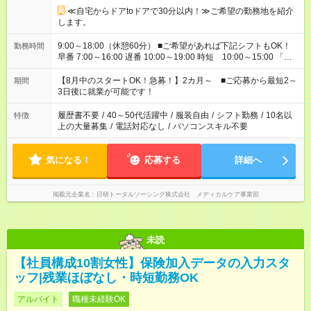
≪自宅からドアtoドアで30分以内！≫ご希望の勤務地を紹介
します。
9:00～18:00（休憩60分） ■ご希望があれば下記シフトもOK！
勤務時間
早番 7:00～16:00 遅番 10:00～19:00 時短 10:00～15:00 「家
族と休みを合わせたい」 「余裕を持って夕飯の準備がしたい」
「できれば残業はしたくない」 など、ご希望を教えてください
【8月中のスタートOK！急募！】2カ月～ ■ご応募から最短2～
期間
ね。 ※Wワーク希望の方へ 今ご覧のお仕事で希望する勤務時間
3日後に就業が可能です！
と、もう1つのお仕事の勤務時間。 合計で週40時間を超える場
合は応募できません。
履歴書不要
/
40～50代活躍中
/
服装自由
/
シフト勤務
/
10名以
特徴
上の大量募集
/
電話対応なし
/
パソコンスキル不要
気になる！
応募する
詳細へ
掲載元企業名
日研トータルソーシング株式会社 メディカルケア事業部
未読
【社員構成10割女性】保険加入データの入力スタ
ッフ|残業ほぼなし・時短勤務OK
アルバイト
職種未経験OK