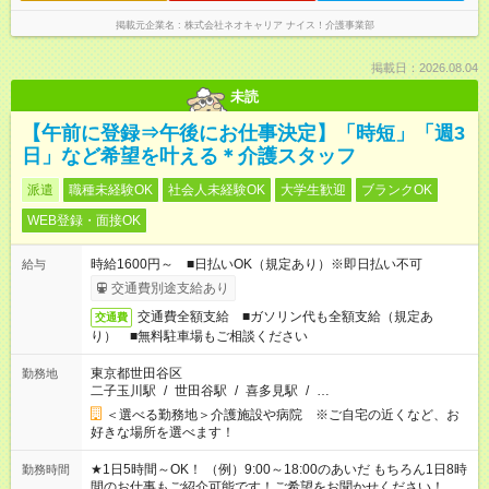
掲載元企業名
株式会社ネオキャリア ナイス！介護事業部
掲載日：2026.08.04
未読
【午前に登録⇒午後にお仕事決定】「時短」「週3
日」など希望を叶える＊介護スタッフ
派遣
職種未経験OK
社会人未経験OK
大学生歓迎
ブランクOK
WEB登録・面接OK
時給1600円～ ■日払いOK（規定あり）※即日払い不可
給与
交通費別途支給あり
交通費全額支給 ■ガソリン代も全額支給（規定あ
交通費
り） ■無料駐車場もご相談ください
東京都世田谷区
勤務地
二子玉川駅
/
世田谷駅
/
喜多見駅
/
…
＜選べる勤務地＞介護施設や病院 ※ご自宅の近くなど、お
好きな場所を選べます！
★1日5時間～OK！ （例）9:00～18:00のあいだ もちろん1日8時
勤務時間
間のお仕事もご紹介可能です！ご希望をお聞かせください！ ※