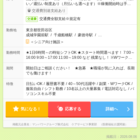
い／週払い制度あり（月払いも選べます）※稼働開始時は手続き
完了次第のお支払いとなります。
交通費別途支給あり
交通費全額支給※規定有
交通費
東京都世田谷区
勤務地
成城学園前駅
/
千歳船橋駅
/
豪徳寺駅
/
…
＜シニア向け施設＞
★1日6時間～の時短シフトOK ★スタート時間選べます！ 7:00～
勤務時間
16:00 9:00～17:00 11:00～19:00 など 残業なし！ ※Wワークの
場合、他のお仕事と合わせ週40時間超の就業はご案内できませ
ん ※法令に基づき、週20時間以上勤務は社会保険への加入対象
開始日はご相談ください！ ★急募 ★職場が気に入れば、長期
期間
となります ※労働者派遣法（日雇い派遣の原則禁止）により、
でも働けます！
短時間・短期間の就業はご案内が難しい場合があります
日払いOK
/
履歴書不要
/
40～50代活躍中
/
副業・WワークOK
/
特徴
服装自由
/
シフト勤務
/
10名以上の大量募集
/
電話対応なし
/
パ
ソコンスキル不要
気になる！
応募する
詳細へ
掲載元企業名
マンパワーグループ株式会社 ケアサービス事業部 （医療福祉介護関連）
掲載日：2026.08.06