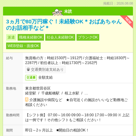
掲載日：2026.08.08
未読
NEW
3ヵ月で80万円稼ぐ！未経験OK＊おばあちゃん
のお話相手など＊
派遣
職種未経験OK
社会人未経験OK
ブランクOK
WEB登録・面接OK
無資格の方：時給1530円～1912円 / 介護福祉士：時給1830円～
給与
2287円 / 初任者以上：時給1730円～2162円
交通費別途支給あり
全額支給
交通費
東京都世田谷区
勤務地
経堂駅
/
千歳船橋駅
/
桜上水駅
/
…
介護施設や病院など ★自宅近くの施設がいいなど勤務地ご
相談ください
【シフト例】 07:00～16:00 09:00～18:00 17:00～09:00 ※ 上記
勤務時間
は一例です！その他シフトもご相談ください！
即日～2ヶ月以上 ■開始日の相談OK！
期間