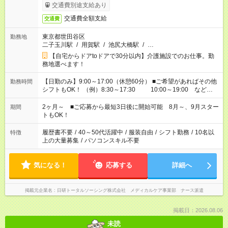
交通費別途支給あり
交通費全額支給
交通費
東京都世田谷区
勤務地
二子玉川駅
/
用賀駅
/
池尻大橋駅
/
…
【自宅からドアtoドアで30分以内】介護施設でのお仕事。勤
務地選べます！
【日勤のみ】9:00～17:00（休憩60分） ■ご希望があればその他
勤務時間
シフトもOK！ （例）8:30～17:30 10:00～19:00 など
「家族とお休みを合わせたい」 「できれば残業はしたくない」
など、あなたのご希望に沿ったお仕事をご紹介します！ ※Wワ
2ヶ月～ ■ご応募から最短3日後に開始可能 8月～、9月スター
期間
ーク希望の方へ 今ご覧のお仕事で希望する勤務時間と、もう1つ
トもOK！
のお仕事の勤務時間。 合計で週40時間を超える場合は応募でき
ません
履歴書不要
/
40～50代活躍中
/
服装自由
/
シフト勤務
/
10名以
特徴
上の大量募集
/
パソコンスキル不要
気になる！
応募する
詳細へ
掲載元企業名
日研トータルソーシング株式会社 メディカルケア事業部 ナース派遣
掲載日：2026.08.06
未読