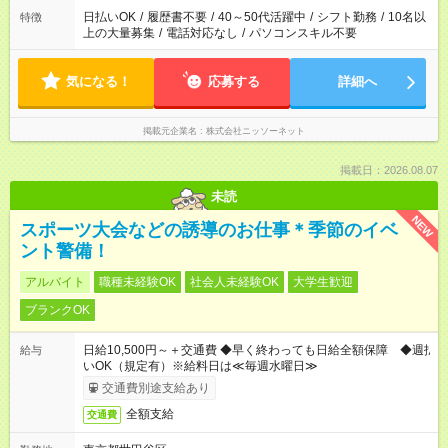
日払いOK
/
履歴書不要
/
40～50代活躍中
/
シフト勤務
/
10名以
特徴
上の大量募集
/
電話対応なし
/
パソコンスキル不要
気になる！
応募する
詳細へ
掲載元企業名
株式会社ニッソーネット
掲載日：2026.08.07
未読
NEW
スポーツ大会などの誘導のお仕事＊季節のイベ
ント警備！
アルバイト
職種未経験OK
社会人未経験OK
大学生歓迎
ブランクOK
日給10,500円～＋交通費 ◆早く終わっても日給全額保障 ◆週払
給与
いOK（規定有）※給料日は≪毎週水曜日≫
交通費別途支給あり
全額支給
交通費