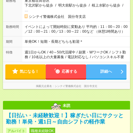
東京都世田谷区
勤務地
下北沢駅から徒歩
/
明大前駅から徒歩
/
桜上水駅から徒歩
/
…
シンテイ警備株式会社 国分寺支店
イベントによって開始時刻に変動あり 平均的：11：00～20：00
勤務時間
／12：00～21：00／13：00～22：00など （休憩1時間あり）
単発OK！短期・長期どちらも歓迎＊
期間
週1日からOK
/
40～50代活躍中
/
副業・WワークOK
/
シフト勤
特徴
務
/
10名以上の大量募集
/
電話対応なし
/
パソコンスキル不要
気になる！
応募する
詳細へ
掲載元企業名
シンテイ警備株式会社 国分寺支社
未読
【日払い・未経験歓迎！】稼ぎたい日にサクッと
勤務！単発・週1日～自由シフトの軽作業
アルバイト
職種未経験OK