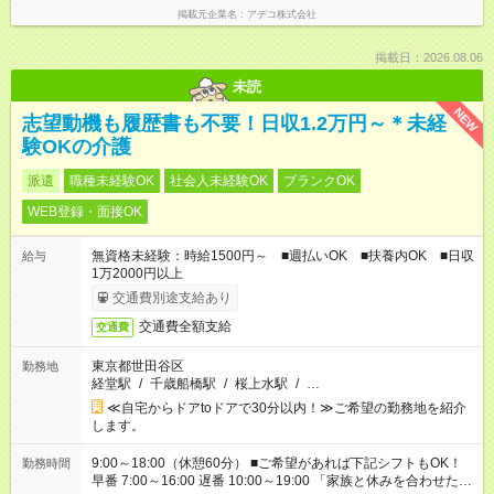
掲載元企業名
アデコ株式会社
掲載日：2026.08.06
未読
NEW
志望動機も履歴書も不要！日収1.2万円～＊未経
験OKの介護
派遣
職種未経験OK
社会人未経験OK
ブランクOK
WEB登録・面接OK
無資格未経験：時給1500円～ ■週払いOK ■扶養内OK ■日収
給与
1万2000円以上
交通費別途支給あり
交通費全額支給
交通費
東京都世田谷区
勤務地
経堂駅
/
千歳船橋駅
/
桜上水駅
/
…
≪自宅からドアtoドアで30分以内！≫ご希望の勤務地を紹介
します。
9:00～18:00（休憩60分） ■ご希望があれば下記シフトもOK！
勤務時間
早番 7:00～16:00 遅番 10:00～19:00 「家族と休みを合わせた