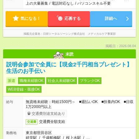
上の大量募集
/
電話対応なし
/
パソコンスキル不要
気になる！
応募する
詳細へ
掲載元企業名
日研トータルソーシング株式会社 メディカルケア事業部
掲載日：2026.08.04
未読
説明会参加で全員に【現金2千円相当プレゼント】
生活のお手伝い
派遣
職種未経験OK
社会人未経験OK
ブランクOK
WEB登録・面接OK
無資格未経験：時給1500円～ ■週払いOK ■扶養内OK ■日収
給与
1万2000円以上
交通費別途支給あり
交通費全額支給
交通費
東京都世田谷区
勤務地
経堂駅
/
千歳船橋駅
/
桜上水駅
/
…