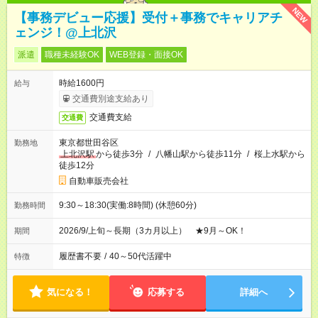
NEW
【事務デビュー応援】受付＋事務でキャリアチ
ェンジ！@上北沢
派遣
職種未経験OK
WEB登録・面接OK
時給1600円
給与
交通費別途支給あり
交通費支給
交通費
東京都世田谷区
勤務地
上北沢駅
から徒歩3分
/
八幡山駅から徒歩11分
/
桜上水駅から
徒歩12分
自動車販売会社
9:30～18:30(実働:8時間) (休憩60分)
勤務時間
2026/9/上旬～長期（3カ月以上） ★9月～OK！
期間
履歴書不要
/
40～50代活躍中
特徴
気になる！
応募する
詳細へ