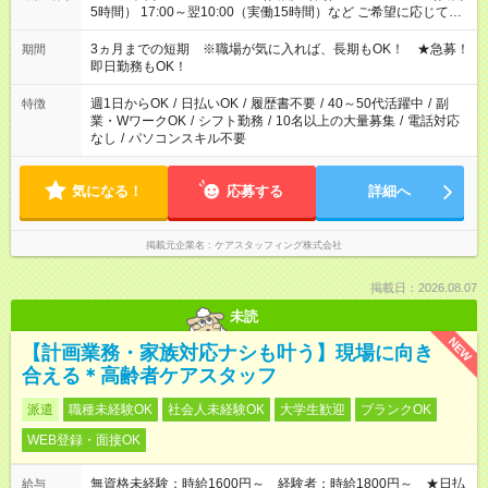
5時間） 17:00～翌10:00（実働15時間）など ご希望に応じて、
働く時間は調整できます！ お気軽に担当へ相談ください！
3ヵ月までの短期 ※職場が気に入れば、長期もOK！ ★急募！
期間
即日勤務もOK！
週1日からOK
/
日払いOK
/
履歴書不要
/
40～50代活躍中
/
副
特徴
業・WワークOK
/
シフト勤務
/
10名以上の大量募集
/
電話対応
なし
/
パソコンスキル不要
気になる！
応募する
詳細へ
掲載元企業名
ケアスタッフィング株式会社
掲載日：2026.08.07
未読
NEW
【計画業務・家族対応ナシも叶う】現場に向き
合える＊高齢者ケアスタッフ
派遣
職種未経験OK
社会人未経験OK
大学生歓迎
ブランクOK
WEB登録・面接OK
無資格未経験：時給1600円～ 経験者：時給1800円～ ★日払
給与