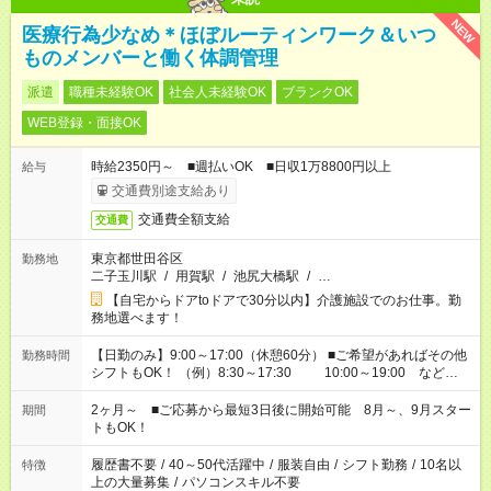
NEW
医療行為少なめ＊ほぼルーティンワーク＆いつ
ものメンバーと働く体調管理
派遣
職種未経験OK
社会人未経験OK
ブランクOK
WEB登録・面接OK
時給2350円～ ■週払いOK ■日収1万8800円以上
給与
交通費別途支給あり
交通費全額支給
交通費
東京都世田谷区
勤務地
二子玉川駅
/
用賀駅
/
池尻大橋駅
/
…
【自宅からドアtoドアで30分以内】介護施設でのお仕事。勤
務地選べます！
【日勤のみ】9:00～17:00（休憩60分） ■ご希望があればその他
勤務時間
シフトもOK！ （例）8:30～17:30 10:00～19:00 など
「家族とお休みを合わせたい」 「できれば残業はしたくない」
など、あなたのご希望に沿ったお仕事をご紹介します！ ※Wワ
2ヶ月～ ■ご応募から最短3日後に開始可能 8月～、9月スター
期間
ーク希望の方へ 今ご覧のお仕事で希望する勤務時間と、もう1つ
トもOK！
のお仕事の勤務時間。 合計で週40時間を超える場合は応募でき
ません
履歴書不要
/
40～50代活躍中
/
服装自由
/
シフト勤務
/
10名以
特徴
上の大量募集
/
パソコンスキル不要