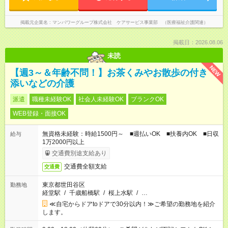
掲載元企業名
マンパワーグループ株式会社 ケアサービス事業部 （医療福祉介護関連）
掲載日：2026.08.06
未読
NEW
【週3～＆年齢不問！】お茶くみやお散歩の付き
添いなどの介護
派遣
職種未経験OK
社会人未経験OK
ブランクOK
WEB登録・面接OK
無資格未経験：時給1500円～ ■週払いOK ■扶養内OK ■日収
給与
1万2000円以上
交通費別途支給あり
交通費全額支給
交通費
東京都世田谷区
勤務地
経堂駅
/
千歳船橋駅
/
桜上水駅
/
…
≪自宅からドアtoドアで30分以内！≫ご希望の勤務地を紹介
します。