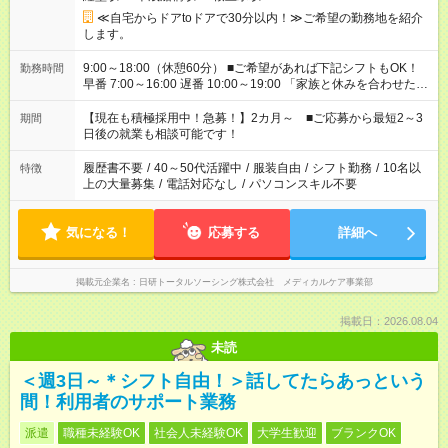
≪自宅からドアtoドアで30分以内！≫ご希望の勤務地を紹介
します。
9:00～18:00（休憩60分） ■ご希望があれば下記シフトもOK！
勤務時間
早番 7:00～16:00 遅番 10:00～19:00 「家族と休みを合わせた
い」 「余裕を持って夕飯の準備がしたい」 「できれば残業はし
たくない」 など、ご希望を教えてくださいね。 ※Wワーク希望
【現在も積極採用中！急募！】2カ月～ ■ご応募から最短2～3
期間
の方へ 今ご覧のお仕事で希望する勤務時間と、もう1つのお仕事
日後の就業も相談可能です！
の勤務時間。 合計で週40時間を超える場合は応募できません。
履歴書不要
/
40～50代活躍中
/
服装自由
/
シフト勤務
/
10名以
特徴
上の大量募集
/
電話対応なし
/
パソコンスキル不要
気になる！
応募する
詳細へ
掲載元企業名
日研トータルソーシング株式会社 メディカルケア事業部
掲載日：2026.08.04
未読
＜週3日～＊シフト自由！＞話してたらあっという
間！利用者のサポート業務
派遣
職種未経験OK
社会人未経験OK
大学生歓迎
ブランクOK