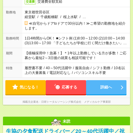
交通費全額支給
交通費
東京都世田谷区
勤務地
経堂駅
/
千歳船橋駅
/
桜上水駅
/
…
≪自宅からドアtoドアで30分以内！≫ご希望の勤務地を紹介
します。
1日4時間からOK！ ■シフト例 (1)8:00～12:00 (2)10:00～14:00
勤務時間
(3)13:00～17:00 「子どもたちが学校に行く間だけ働きたい」
「余裕を持って夕飯の準備がしたい」 「午前中は働いて、午後
はプライベートの時間にしたい」 など、ご希望を教えてくださ
【積極採用中！急募！】＊1年以上勤務している方が多数！ご応
期間
いね。 ※Wワーク希望の方へ 今ご覧のお仕事で希望する勤務時
募から最短2～3日後の就業も相談可能です！
間と、もう1つのお仕事の勤務時間。 合計で週40時間を超える
場合は応募できません。
履歴書不要
/
40～50代活躍中
/
服装自由
/
シフト勤務
/
10名以
特徴
上の大量募集
/
電話対応なし
/
パソコンスキル不要
気になる！
応募する
詳細へ
掲載元企業名
日研トータルソーシング株式会社 メディカルケア事業部
未読
生協の夕食配送ドライバー／20～40代活躍中／祝