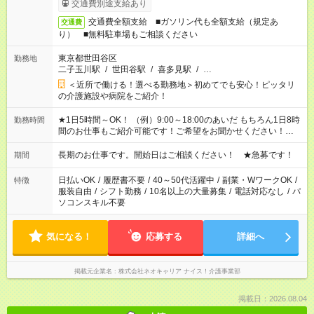
交通費別途支給あり
交通費全額支給 ■ガソリン代も全額支給（規定あ
交通費
り） ■無料駐車場もご相談ください
東京都世田谷区
勤務地
二子玉川駅
/
世田谷駅
/
喜多見駅
/
…
＜近所で働ける！選べる勤務地＞初めてでも安心！ピッタリ
の介護施設や病院をご紹介！
★1日5時間～OK！ （例）9:00～18:00のあいだ もちろん1日8時
勤務時間
間のお仕事もご紹介可能です！ご希望をお聞かせください！★家
庭の都合でお休みが必要な場合も遠慮なくご相談ください。 ※
週最低15時間以上の勤務が必要です
長期のお仕事です。開始日はご相談ください！ ★急募です！
期間
日払いOK
/
履歴書不要
/
40～50代活躍中
/
副業・WワークOK
/
特徴
服装自由
/
シフト勤務
/
10名以上の大量募集
/
電話対応なし
/
パ
ソコンスキル不要
気になる！
応募する
詳細へ
掲載元企業名
株式会社ネオキャリア ナイス！介護事業部
掲載日：2026.08.04