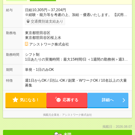
日給10,305円～37,204円
給与
※経験・能力等を考慮の上、加給・優遇いたします。 【試用期
間】試用期間なし
交通費別途支給あり
東京都世田谷区
勤務地
東京都世田谷区桜上水
アシストワーク株式会社
シフト制
勤務時間
1日あたりの実働時間：最大15時間/日 ＜1週間の勤務例＞週3回
勤務 勤務：月・水・金 休み：火・木・土・日 好きな時にお仕事
可能です！ ※1日あたりの最大実働時間は日勤、夜勤共に勤務し
単発・1日のみOK
期間
た時間になります。
週1日からOK / 日払いOK / 副業・WワークOK / 10名以上の大量
特徴
募集
気になる！
応募する
詳細へ
掲載元企業名
アシストワーク株式会社
掲載日：2026.08.07
未読