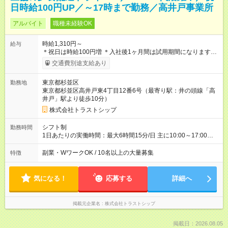
日時給100円UP／～17時まで勤務／高井戸事業所
アルバイト
職種未経験OK
時給1,310円～
給与
＊祝日は時給100円増 ＊入社後1ヶ月間は試用期間になります。
時給の変更はございません。 【試用期間】試用期間あり 試用期
交通費別途支給あり
間の長さ：1ヶ月 雇用形態、給与は本採用時と同じです。
東京都杉並区
勤務地
東京都杉並区高井戸東4丁目12番6号（最寄り駅：井の頭線「高
井戸」駅より徒歩10分）
株式会社トラストシップ
シフト制
勤務時間
1日あたりの実働時間：最大6時間15分/日 主に10:00～17:00、
10：30～17：30の固定契約シフトで、契約シフトは事業所によ
り異なります。 ●完全土日休み ＊契約曜日 週2～5日の固定契約
副業・WワークOK / 10名以上の大量募集
特徴
曜日出勤 ＊祝日は通常営業日となります（時給100円増）
気になる！
応募する
詳細へ
掲載元企業名
株式会社トラストシップ
掲載日：2026.08.05