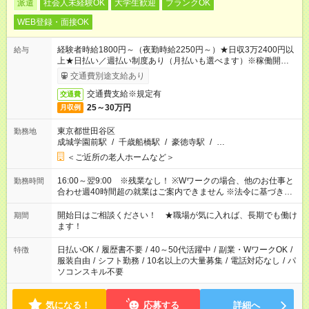
派遣
社会人未経験OK
大学生歓迎
ブランクOK
WEB登録・面接OK
経験者時給1800円～（夜勤時給2250円～）★日収3万2400円以
給与
上★日払い／週払い制度あり（月払いも選べます）※稼働開始時
は手続き完了次第のお支払いとなります。
交通費別途支給あり
交通費支給※規定有
交通費
25～30万円
月収例
東京都世田谷区
勤務地
成城学園前駅
/
千歳船橋駅
/
豪徳寺駅
/
…
＜ご近所の老人ホームなど＞
16:00～翌9:00 ※残業なし！ ※Wワークの場合、他のお仕事と
勤務時間
合わせ週40時間超の就業はご案内できません ※法令に基づき、
週20時間以上勤務は社会保険への加入対象となります ※労働者
派遣法（日雇い派遣の原則禁止）により、短時間・短期間の就
開始日はご相談ください！ ★職場が気に入れば、長期でも働け
期間
業はご案内が難しい場合があります
ます！
日払いOK
/
履歴書不要
/
40～50代活躍中
/
副業・WワークOK
/
特徴
服装自由
/
シフト勤務
/
10名以上の大量募集
/
電話対応なし
/
パ
ソコンスキル不要
気になる！
応募する
詳細へ