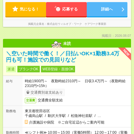
気になる！
応募する
詳細へ
掲載元企業名
株式会社ウィルオブ・ワーク ケアワーク事業部
掲載日：2026.08.07
未読
NEW
＼空いた時間で働く！／日払いOK×1勤務3.4万
円も可！施設での見回りなど
派遣
ブランクOK
WEB登録・面接OK
時給1900円～ 夜勤時給2310円～ 日収3.4万円～（夜勤時給
給与
2310円×15h）
交通費別途支給あり
交通費全額支給
交通費
東京都世田谷区
勤務地
千歳烏山駅
/
駒沢大学駅
/
松陰神社前駅
/
…
介護施設や病院 ※ご自宅近辺からご案内可能
≪シフト例≫ 10:00～15:00（実働5時間） 12:00～17:00（実働
勤務時間