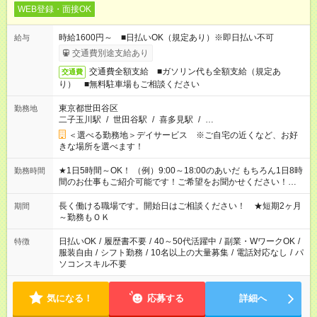
WEB登録・面接OK
時給1600円～ ■日払いOK（規定あり）※即日払い不可
給与
交通費別途支給あり
交通費全額支給 ■ガソリン代も全額支給（規定あ
交通費
り） ■無料駐車場もご相談ください
東京都世田谷区
勤務地
二子玉川駅
/
世田谷駅
/
喜多見駅
/
…
＜選べる勤務地＞デイサービス ※ご自宅の近くなど、お好
きな場所を選べます！
★1日5時間～OK！ （例）9:00～18:00のあいだ もちろん1日8時
勤務時間
間のお仕事もご紹介可能です！ご希望をお聞かせください！★家
庭の都合でお休みが必要な場合も遠慮なくご相談ください。 ※
週最低15時間以上の勤務が必要です
長く働ける職場です。開始日はご相談ください！ ★短期2ヶ月
期間
～勤務もＯＫ
日払いOK
/
履歴書不要
/
40～50代活躍中
/
副業・WワークOK
/
特徴
服装自由
/
シフト勤務
/
10名以上の大量募集
/
電話対応なし
/
パ
ソコンスキル不要
気になる！
応募する
詳細へ