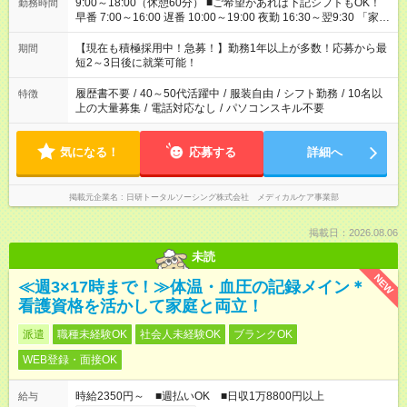
9:00～18:00（休憩60分） ■ご希望があれば下記シフトもOK！
勤務時間
早番 7:00～16:00 遅番 10:00～19:00 夜勤 16:30～翌9:30 「家族
と休みを合わせたい」 「余裕を持って夕飯の準備がしたい」
「できれば残業はしたくない」 など、ご希望を教えてください
【現在も積極採用中！急募！】勤務1年以上が多数！応募から最
期間
ね。 ※Wワーク希望の方へ 今ご覧のお仕事で希望する勤務時間
短2～3日後に就業可能！
と、もう1つのお仕事の勤務時間。 合計で週40時間を超える場
合は応募できません。
履歴書不要
/
40～50代活躍中
/
服装自由
/
シフト勤務
/
10名以
特徴
上の大量募集
/
電話対応なし
/
パソコンスキル不要
気になる！
応募する
詳細へ
掲載元企業名
日研トータルソーシング株式会社 メディカルケア事業部
掲載日：2026.08.06
未読
NEW
≪週3×17時まで！≫体温・血圧の記録メイン＊
看護資格を活かして家庭と両立！
派遣
職種未経験OK
社会人未経験OK
ブランクOK
WEB登録・面接OK
時給2350円～ ■週払いOK ■日収1万8800円以上
給与