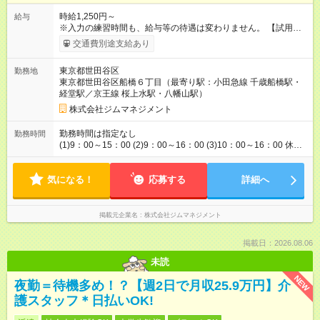
時給1,250円～
給与
※入力の練習時間も、給与等の待遇は変わりません。 【試用期
間】試用期間あり 試用期間の長さ：3ヶ月 雇用形態、給与は本
交通費別途支給あり
採用時と同じです。
東京都世田谷区
勤務地
東京都世田谷区船橋６丁目（最寄り駅：小田急線 千歳船橋駅・
経堂駅／京王線 桜上水駅・八幡山駅）
株式会社ジムマネジメント
勤務時間は指定なし
勤務時間
(1)9：00～15：00 (2)9：00～16：00 (3)10：00～16：00 休憩
はお昼１時間＋入力の合間休憩（10分～15分）が数回入りま
す。 合間休憩は給与が発生！ (1)～(3)のうち、ご希望の時間帯
気になる！
で週5日勤務になります。 ※月収例 1日5時間×20日/月×1,250
応募する
詳細へ
円＝125,000円
掲載元企業名
株式会社ジムマネジメント
掲載日：2026.08.06
未読
NEW
夜勤＝待機多め！？【週2日で月収25.9万円】介
護スタッフ＊日払いOK!