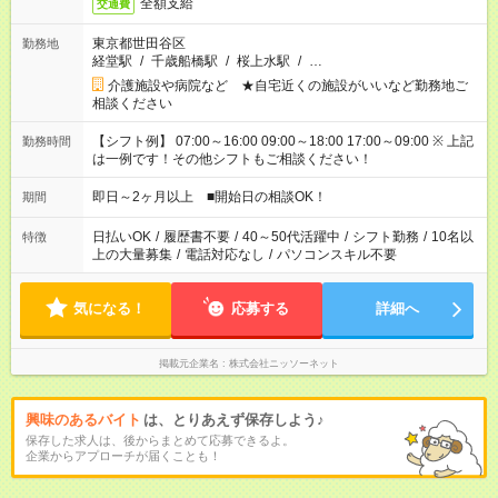
全額支給
交通費
東京都世田谷区
勤務地
経堂駅
/
千歳船橋駅
/
桜上水駅
/
…
介護施設や病院など ★自宅近くの施設がいいなど勤務地ご
相談ください
【シフト例】 07:00～16:00 09:00～18:00 17:00～09:00 ※ 上記
勤務時間
は一例です！その他シフトもご相談ください！
即日～2ヶ月以上 ■開始日の相談OK！
期間
日払いOK
/
履歴書不要
/
40～50代活躍中
/
シフト勤務
/
10名以
特徴
上の大量募集
/
電話対応なし
/
パソコンスキル不要
気になる！
応募する
詳細へ
掲載元企業名
株式会社ニッソーネット
興味のあるバイト
は、とりあえず保存しよう♪
保存した求人は、後からまとめて応募できるよ。
企業からアプローチが届くことも！