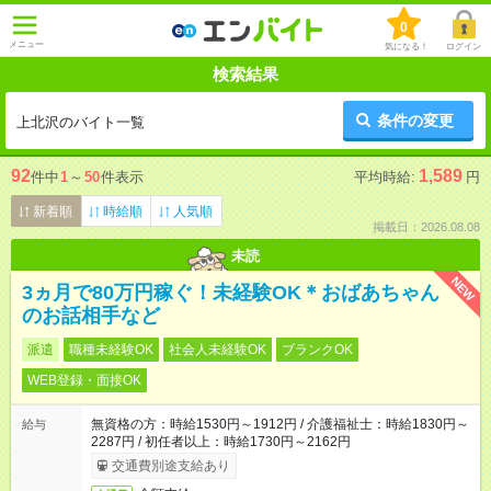
0
メニュー
気になる！
ログイン
検索結果
条件の変更
上北沢のバイト一覧
92
1,589
件中
1
～
50
件表示
平均時給:
円
新着順
時給順
人気順
掲載日：2026.08.08
未読
NEW
3ヵ月で80万円稼ぐ！未経験OK＊おばあちゃん
のお話相手など
派遣
職種未経験OK
社会人未経験OK
ブランクOK
WEB登録・面接OK
無資格の方：時給1530円～1912円 / 介護福祉士：時給1830円～
給与
2287円 / 初任者以上：時給1730円～2162円
交通費別途支給あり