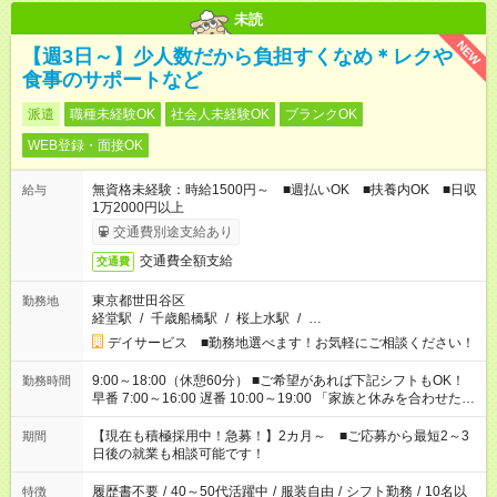
未読
NEW
【週3日～】少人数だから負担すくなめ＊レクや
食事のサポートなど
派遣
職種未経験OK
社会人未経験OK
ブランクOK
WEB登録・面接OK
無資格未経験：時給1500円～ ■週払いOK ■扶養内OK ■日収
給与
1万2000円以上
交通費別途支給あり
交通費全額支給
交通費
東京都世田谷区
勤務地
経堂駅
/
千歳船橋駅
/
桜上水駅
/
…
デイサービス ■勤務地選べます！お気軽にご相談ください！
9:00～18:00（休憩60分） ■ご希望があれば下記シフトもOK！
勤務時間
早番 7:00～16:00 遅番 10:00～19:00 「家族と休みを合わせた
い」 「余裕を持って夕飯の準備がしたい」 「できれば残業はし
たくない」 など、ご希望を教えてくださいね。 ※Wワーク希望
【現在も積極採用中！急募！】2カ月～ ■ご応募から最短2～3
期間
の方へ 今ご覧のお仕事で希望する勤務時間と、もう1つのお仕事
日後の就業も相談可能です！
の勤務時間。 合計で週40時間を超える場合は応募できません。
履歴書不要
/
40～50代活躍中
/
服装自由
/
シフト勤務
/
10名以
特徴