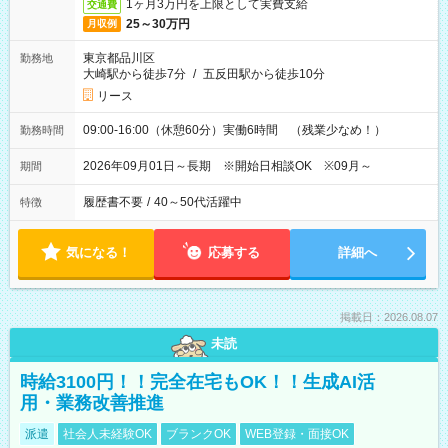
1ヶ月3万円を上限として実費支給
交通費
25～30万円
月収例
東京都品川区
勤務地
大崎駅から徒歩7分
/
五反田駅から徒歩10分
リース
09:00-16:00（休憩60分）実働6時間 （残業少なめ！）
勤務時間
2026年09月01日～長期 ※開始日相談OK ※09月～
期間
履歴書不要
/
40～50代活躍中
特徴
気になる！
応募する
詳細へ
掲載日：2026.08.07
未読
時給3100円！！完全在宅もOK！！生成AI活
用・業務改善推進
派遣
社会人未経験OK
ブランクOK
WEB登録・面接OK