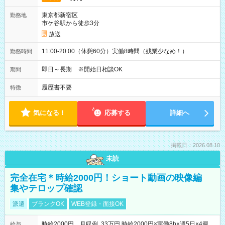
東京都新宿区
勤務地
市ケ谷駅から徒歩3分
放送
11:00-20:00（休憩60分）実働8時間（残業少なめ！）
勤務時間
即日～長期 ※開始日相談OK
期間
履歴書不要
特徴
気になる！
応募する
詳細へ
掲載日：2026.08.10
未読
完全在宅＊時給2000円！ショート動画の映像編
集やテロップ確認
派遣
ブランクOK
WEB登録・面接OK
時給2000円 月収例 33万円 時給2000円×実働8h×週5日×4週
給与