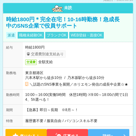
未読
時給1800円＊完全在宅！10-16時勤務！急成長
中のSNS企業で役員サポート
派遣
職種未経験OK
ブランクOK
WEB登録・面接OK
時給1800円
給与
交通費別途支給あり
全額支給
交通費
東京都港区
勤務地
六本木駅から徒歩10分
/
乃木坂駅から徒歩10分
＼話題のSNS事業を展開／ホリエモン発信の成長中企業☆★
10:00～16:00(実働5時間 休憩1時間) ※9:00～18:00の間で1日
勤務時間
4、5h選べる！
【急募】即日～長期 ※8月～！
期間
履歴書不要
/
服装自由
/
パソコンスキル不要
特徴