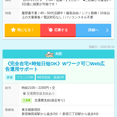
【8月中のスタートOK！急募！】2カ月～ ■ご応募から最短2～
期間
ね。 ※Wワーク希望の方へ 今ご覧のお仕事で希望する勤務時間
3日後に就業が可能です！
と、もう1つのお仕事の勤務時間。 合計で週40時間を超える場
合は応募できません。
履歴書不要
/
40～50代活躍中
/
服装自由
/
シフト勤務
/
10名以
特徴
上の大量募集
/
電話対応なし
/
パソコンスキル不要
気になる！
応募する
詳細へ
掲載日：2026.08.10
未読
《完全在宅×時短日短OK》Wワーク可〇Web広
告運用サポート
派遣
ブランクOK
WEB登録・面接OK
時給2100～2200円＋交
給与
交通費別途支給あり
交通費支給(規定有り)
交通費
東京都新宿区
勤務地
新宿御苑前駅から徒歩3分
/
新宿三丁目駅から徒歩4分