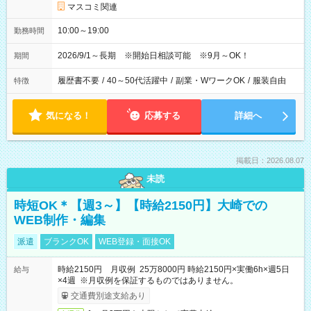
マスコミ関連
10:00～19:00
勤務時間
2026/9/1～長期 ※開始日相談可能 ※9月～OK！
期間
履歴書不要
/
40～50代活躍中
/
副業・WワークOK
/
服装自由
特徴
気になる！
応募する
詳細へ
掲載日：2026.08.07
未読
時短OK＊【週3～】【時給2150円】大崎での
WEB制作・編集
派遣
ブランクOK
WEB登録・面接OK
時給2150円 月収例 25万8000円 時給2150円×実働6h×週5日
給与
×4週 ※月収例を保証するものではありません。
交通費別途支給あり