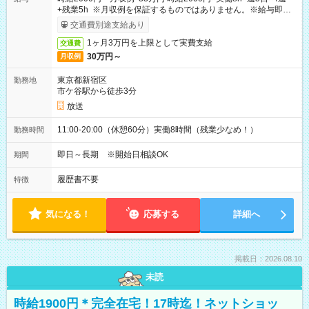
+残業5h ※月収例を保証するものではありません。※給与即受
取りサービス利用可（利用条件有）
交通費別途支給あり
1ヶ月3万円を上限として実費支給
交通費
30万円～
月収例
東京都新宿区
勤務地
市ケ谷駅から徒歩3分
放送
11:00-20:00（休憩60分）実働8時間（残業少なめ！）
勤務時間
即日～長期 ※開始日相談OK
期間
履歴書不要
特徴
気になる！
応募する
詳細へ
掲載日：2026.08.10
未読
時給1900円＊完全在宅！17時迄！ネットショッ