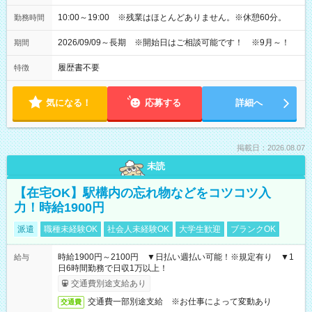
10:00～19:00 ※残業はほとんどありません。※休憩60分。
勤務時間
2026/09/09～長期 ※開始日はご相談可能です！ ※9月～！
期間
履歴書不要
特徴
気になる！
応募する
詳細へ
掲載日：2026.08.07
未読
【在宅OK】駅構内の忘れ物などをコツコツ入
力！時給1900円
派遣
職種未経験OK
社会人未経験OK
大学生歓迎
ブランクOK
時給1900円～2100円 ▼日払い週払い可能！※規定有り ▼1
給与
日6時間勤務で日収1万以上！
交通費別途支給あり
交通費一部別途支給 ※お仕事によって変動あり
交通費