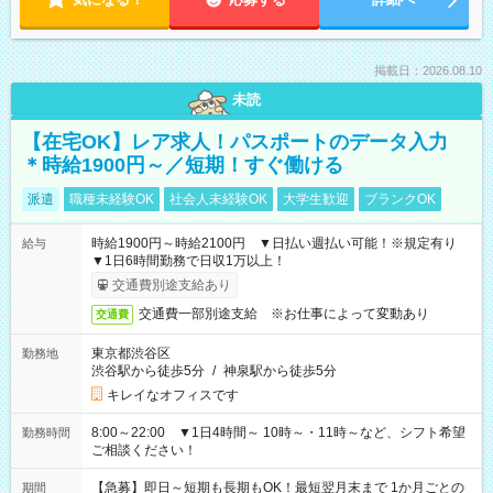
掲載日：2026.08.10
未読
【在宅OK】レア求人！パスポートのデータ入力
＊時給1900円～／短期！すぐ働ける
派遣
職種未経験OK
社会人未経験OK
大学生歓迎
ブランクOK
時給1900円～時給2100円 ▼日払い週払い可能！※規定有り
給与
▼1日6時間勤務で日収1万以上！
交通費別途支給あり
交通費一部別途支給 ※お仕事によって変動あり
交通費
東京都渋谷区
勤務地
渋谷駅から徒歩5分
/
神泉駅から徒歩5分
キレイなオフィスです
8:00～22:00 ▼1日4時間～ 10時～・11時～など、シフト希望
勤務時間
ご相談ください！
【急募】即日～短期も長期もOK！最短翌月末まで 1か月ごとの
期間