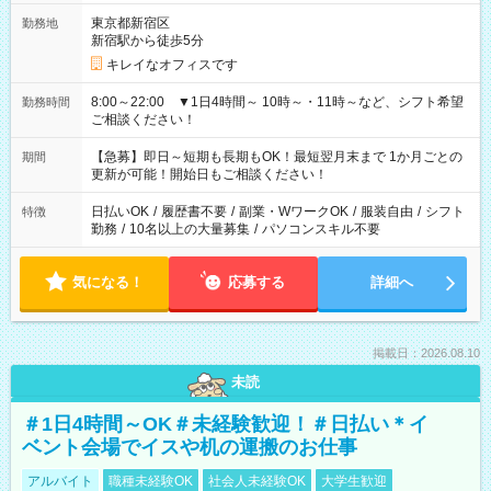
東京都新宿区
勤務地
新宿駅から徒歩5分
キレイなオフィスです
8:00～22:00 ▼1日4時間～ 10時～・11時～など、シフト希望
勤務時間
ご相談ください！
【急募】即日～短期も長期もOK！最短翌月末まで 1か月ごとの
期間
更新が可能！開始日もご相談ください！
日払いOK
/
履歴書不要
/
副業・WワークOK
/
服装自由
/
シフト
特徴
勤務
/
10名以上の大量募集
/
パソコンスキル不要
気になる！
応募する
詳細へ
掲載日：2026.08.10
未読
＃1日4時間～OK＃未経験歓迎！＃日払い＊イ
ベント会場でイスや机の運搬のお仕事
アルバイト
職種未経験OK
社会人未経験OK
大学生歓迎