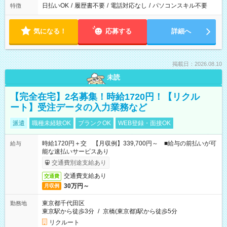
日払いOK
/
履歴書不要
/
電話対応なし
/
パソコンスキル不要
特徴
気になる！
応募する
詳細へ
掲載日：2026.08.10
未読
【完全在宅】2名募集！時給1720円！【リクル
ート】受注データの入力業務など
派遣
職種未経験OK
ブランクOK
WEB登録・面接OK
時給1720円＋交 【月収例】339,700円～ ■給与の前払いが可
給与
能な速払いサービスあり
交通費別途支給あり
交通費支給あり
交通費
30万円～
月収例
東京都千代田区
勤務地
東京駅から徒歩3分
/
京橋(東京都)駅から徒歩5分
リクルート