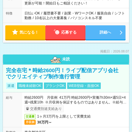
更新が可能！開始日もご相談ください！
日払いOK
/
履歴書不要
/
副業・WワークOK
/
服装自由
/
シフト
特徴
勤務
/
10名以上の大量募集
/
パソコンスキル不要
気になる！
応募する
詳細へ
掲載日：2026.08.07
未読
完全在宅＊時給2600円！ライブ配信アプリ会社
でクリエイティブ制作進行管理
派遣
職種未経験OK
ブランクOK
WEB登録・面接OK
時給2600円 月収例 41万円 時給2600円×実働7h30m×週5日×4
給与
週+残業10h ※月収例を保証するものではありません。※給与即
受取りサービス利用可（利用条件有）
交通費別途支給あり
1ヶ月3万円を上限として実費支給
交通費
30万円～
月収例