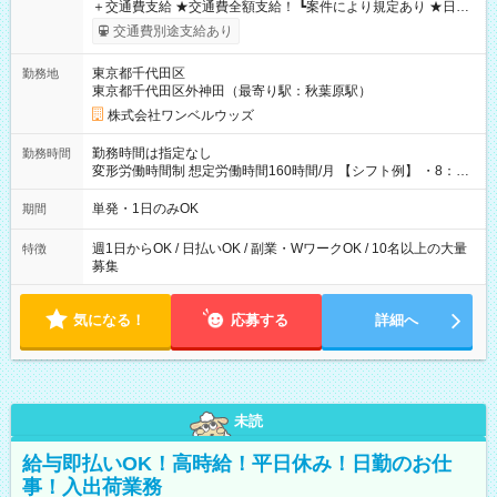
＋交通費支給 ★交通費全額支給！ ┗案件により規定あり ★日払
いOK！（規定あり） ┗働いたその日に現金GET♪ お仕事後はコ
交通費別途支給あり
ンビニATMから 日払い分を引き落とせます！ 【試用期間】試
用期間なし
東京都千代田区
勤務地
東京都千代田区外神田（最寄り駅：秋葉原駅）
株式会社ワンベルウッズ
勤務時間は指定なし
勤務時間
変形労働時間制 想定労働時間160時間/月 【シフト例】 ・8：00
～21：00
単発・1日のみOK
期間
週1日からOK / 日払いOK / 副業・WワークOK / 10名以上の大量
特徴
募集
気になる！
応募する
詳細へ
未読
給与即払いOK！高時給！平日休み！日勤のお仕
事！入出荷業務