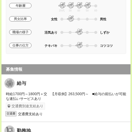
年齢層
20代
30
40
50
60
男女比率
女性
男性
職場の様子
活気あり
しずか
仕事の仕方
テキパキ
コツコツ
募集情報
給与
時給1700円～1800円＋交 【月収例】263,500円～ ■給与の前払いが可能
な速払いサービスあり
交通費別途支給あり
交通費支給あり
交通費
勤務地