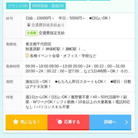
ブランクOK
WEB登録・面接OK
日給：10000円～ 半日：5000円～ ■日払いOK！
給与
交通費別途支給あり
交通費規定支給
交通費
東京都千代田区
勤務地
秋葉原駅
/
神保町駅
/
麹町駅
/
…
各種イベント会場・オフィス・学校など
09:00～18:00 09:00～13:00 20:00～24：00 22：00～31:00
勤務時間
20:00～24：00 22：00～翌7:00 …など1日4時間～OK！ その他
シフトもございます！ お気軽にご相談ください！
激短1日～OK！ ■もちろん即日スタートもOK！ ■曜日・日数
期間
はアナタ次第！
週1日からOK
/
日払いOK
/
履歴書不要
/
40～50代活躍中
/
副
特徴
業・WワークOK
/
シフト勤務
/
10名以上の大量募集
/
電話対応
なし
/
パソコンスキル不要
気になる！
応募する
詳細へ