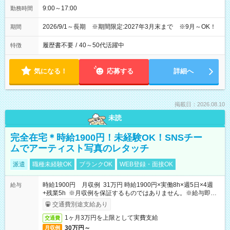
9:00～17:00
勤務時間
2026/9/1～長期 ※期間限定:2027年3月末まで ※9月～OK！
期間
履歴書不要
/
40～50代活躍中
特徴
気になる！
応募する
詳細へ
掲載日：2026.08.10
未読
完全在宅＊時給1900円！未経験OK！SNSチー
ムでアーティスト写真のレタッチ
派遣
職種未経験OK
ブランクOK
WEB登録・面接OK
時給1900円 月収例 31万円 時給1900円×実働8h×週5日×4週
給与
+残業5h ※月収例を保証するものではありません。※給与即受
取りサービス利用可（利用条件有）
交通費別途支給あり
1ヶ月3万円を上限として実費支給
交通費
30万円～
月収例