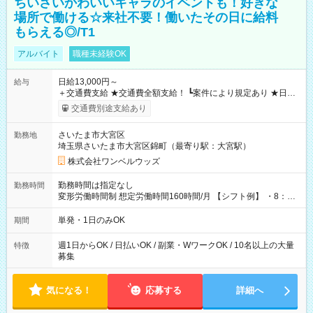
ちいさいかわいいキャラのイベントも！好きな
場所で働ける☆来社不要！働いたその日に給料
もらえる◎/T1
アルバイト
職種未経験OK
日給13,000円～
給与
＋交通費支給 ★交通費全額支給！ ┗案件により規定あり ★日払
いOK！（規定あり） ┗働いたその日に現金GET♪ お仕事後はコ
交通費別途支給あり
ンビニATMから 日払い分を引き落とせます！ 【試用期間】試
用期間なし
さいたま市大宮区
勤務地
埼玉県さいたま市大宮区錦町（最寄り駅：大宮駅）
株式会社ワンベルウッズ
勤務時間は指定なし
勤務時間
変形労働時間制 想定労働時間160時間/月 【シフト例】 ・8：00
～21：00
単発・1日のみOK
期間
週1日からOK / 日払いOK / 副業・WワークOK / 10名以上の大量
特徴
募集
気になる！
応募する
詳細へ