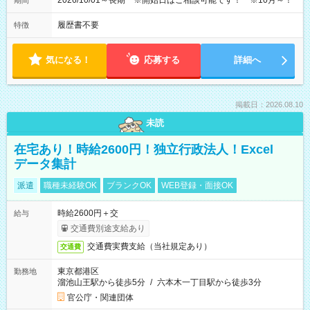
2026/10/01～長期 ※開始日はご相談可能です！ ※10月～！
期間
履歴書不要
特徴
気になる！
応募する
詳細へ
掲載日：2026.08.10
未読
在宅あり！時給2600円！独立行政法人！Excel
データ集計
派遣
職種未経験OK
ブランクOK
WEB登録・面接OK
時給2600円＋交
給与
交通費別途支給あり
交通費実費支給（当社規定あり）
交通費
東京都港区
勤務地
溜池山王駅から徒歩5分
/
六本木一丁目駅から徒歩3分
官公庁・関連団体