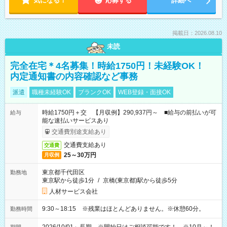
気になる！
応募する
詳細へ
掲載日：2026.08.10
未読
完全在宅＊4名募集！時給1750円！未経験OK！
内定通知書の内容確認など事務
派遣
職種未経験OK
ブランクOK
WEB登録・面接OK
時給1750円＋交 【月収例】290,937円～ ■給与の前払いが可
給与
能な速払いサービスあり
交通費別途支給あり
交通費支給あり
交通費
25～30万円
月収例
東京都千代田区
勤務地
東京駅から徒歩1分
/
京橋(東京都)駅から徒歩5分
人材サービス会社
9:30～18:15 ※残業はほとんどありません。※休憩60分。
勤務時間