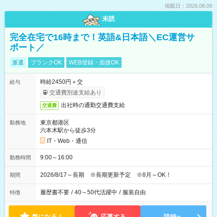
掲載日：2026.08.09
未読
完全在宅で16時まで！英語&日本語＼EC運営サ
ポート／
派遣
ブランクOK
WEB登録・面接OK
時給2450円＋交
給与
交通費別途支給あり
出社時の通勤交通費支給
交通費
東京都港区
勤務地
六本木駅から徒歩3分
IT・Web・通信
9:00～16:00
勤務時間
2026/8/17～長期 ※長期更新予定 ※8月～OK！
期間
履歴書不要
/
40～50代活躍中
/
服装自由
特徴
気になる！
応募する
詳細へ