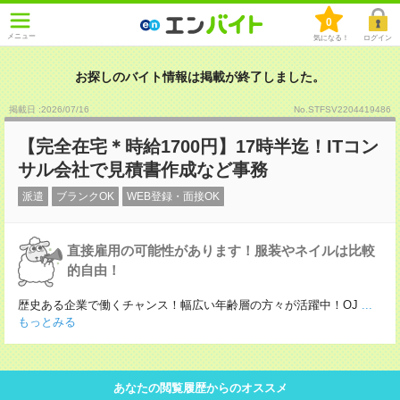
0
メニュー
気になる！
ログイン
お探しのバイト情報は掲載が終了しました。
掲載日 :2026
/
07
/
16
No.STFSV2204419486
【完全在宅＊時給1700円】17時半迄！ITコン
サル会社で見積書作成など事務
派遣
ブランクOK
WEB登録・面接OK
直接雇用の可能性があります！服装やネイルは比較
的自由！
歴史ある企業で働くチャンス！幅広い年齢層の方々が活躍中！OJ
...
もっとみる
あなたの閲覧履歴からのオススメ