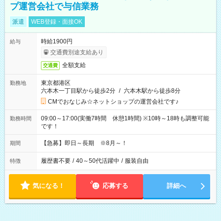
プ運営会社で与信業務
派遣
WEB登録・面接OK
時給1900円
給与
交通費別途支給あり
全額支給
交通費
東京都港区
勤務地
六本木一丁目駅から徒歩2分
/
六本木駅から徒歩8分
CMでおなじみ☆ネットショップの運営会社です♪
09:00～17:00(実働7時間 休憩1時間) ※10時～18時も調整可能
勤務時間
です！
【急募】即日～長期 ※8月～！
期間
履歴書不要
/
40～50代活躍中
/
服装自由
特徴
気になる！
応募する
詳細へ