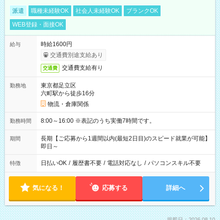
派遣
職種未経験OK
社会人未経験OK
ブランクOK
WEB登録・面接OK
時給1600円
給与
交通費別途支給あり
交通費支給有り
交通費
東京都足立区
勤務地
六町駅から徒歩16分
物流・倉庫関係
8:00～16:00 ※表記のうち実働7時間です。
勤務時間
長期【ご応募から1週間以内(最短2日目)のスピード就業が可能】
期間
即日～
日払いOK
/
履歴書不要
/
電話対応なし
/
パソコンスキル不要
特徴
気になる！
応募する
詳細へ
掲載日：2026.08.10