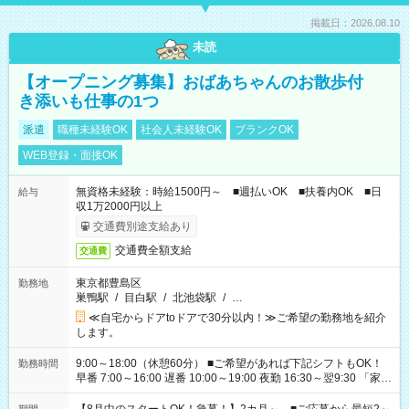
掲載日：2026.08.10
未読
【オープニング募集】おばあちゃんのお散歩付
き添いも仕事の1つ
派遣
職種未経験OK
社会人未経験OK
ブランクOK
WEB登録・面接OK
無資格未経験：時給1500円～ ■週払いOK ■扶養内OK ■日
給与
収1万2000円以上
交通費別途支給あり
交通費全額支給
交通費
東京都豊島区
勤務地
巣鴨駅
/
目白駅
/
北池袋駅
/
…
≪自宅からドアtoドアで30分以内！≫ご希望の勤務地を紹介
します。
9:00～18:00（休憩60分） ■ご希望があれば下記シフトもOK！
勤務時間
早番 7:00～16:00 遅番 10:00～19:00 夜勤 16:30～翌9:30 「家族
と休みを合わせたい」 「余裕を持って夕飯の準備がしたい」
「できれば残業はしたくない」 など、ご希望を教えてください