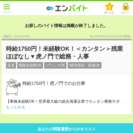
0
メニュー
気になる！
ログイン
お探しのバイト情報は掲載が終了しました。
掲載日 :2026
/
07
/
08
No.RSTFO260706257D/事務
時給1750円！未経験OK！＜カンタン＞残業
ほぼなし▼虎ノ門で総務・人事
派遣
職種未経験OK
ブランクOK
WEB登録・面接OK
時給1750円！虎ノ門でのお仕事
【事務未経験OK！世界最大級の総合海運企業でカンタン事務サポ
...
もっとみる
あなたの閲覧履歴からのオススメ