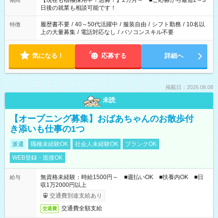
【現在も積極採用中！急募！】2カ月～ ■ご応募から最短2～3
期間
の方へ 今ご覧のお仕事で希望する勤務時間と、もう1つのお仕事
日後の就業も相談可能です！
の勤務時間。 合計で週40時間を超える場合は応募できません。
履歴書不要
/
40～50代活躍中
/
服装自由
/
シフト勤務
/
10名以
特徴
上の大量募集
/
電話対応なし
/
パソコンスキル不要
気になる！
応募する
詳細へ
掲載日：2026.08.08
未読
【オープニング募集】おばあちゃんのお散歩付
き添いも仕事の1つ
派遣
職種未経験OK
社会人未経験OK
ブランクOK
WEB登録・面接OK
無資格未経験：時給1500円～ ■週払いOK ■扶養内OK ■日
給与
収1万2000円以上
交通費別途支給あり
交通費全額支給
交通費