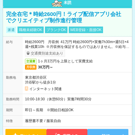
未読
完全在宅＊時給2600円！ライブ配信アプリ会社
でクリエイティブ制作進行管理
派遣
職種未経験OK
ブランクOK
WEB登録・面接OK
時給2600円 月収例 41万円 時給2600円×実働7h30m×週5日×4
給与
週+残業10h ※月収例を保証するものではありません。※給与即
受取りサービス利用可（利用条件有）
交通費別途支給あり
1ヶ月3万円を上限として実費支給
交通費
30万円～
月収例
東京都渋谷区
勤務地
渋谷駅から徒歩1分
インターネット関連
10:00-18:30（休憩60分）実働7時間30分
勤務時間
即日～長期 ※開始日相談OK
期間
履歴書不要
/
服装自由
特徴