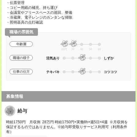
・伝票管理
・コピー用紙の補充、持ち運び
・会議室やフリースペースの巡回、整備
・冷蔵庫、電子レンジのカンタンな掃除
・照明器具の点灯確認
職場の雰囲気
年齢層
20代
30
40
50
60
職場の様子
活気あり
しずか
仕事の仕方
テキパキ
コツコツ
募集情報
給与
時給1750円 月収例 28万円 時給1750円×実働8h×週5日×4週 ※月収例を
保証するものではありません。※給与即受取りサービス利用可（利用条件
有）