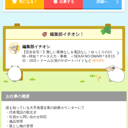
気になる！
応募する
詳細へ
編集部イチオシ
【完全在宅！】難しい業務なし＆電話なし！ゆっくりの11
時～時短＊データ入力・事務、＜SEKAI NO OWARI＊8月15
日・16日＞ドーム公演のサポートバイトなど
(8/7UP!)
お仕事の概要
誰も知っている大手海運企業の総務カウンターにて
・代表電話の取次ぎ
・社員から問い合わせ対応
・備品管理
・落とし物の管理