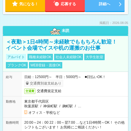
気になる！
応募する
詳細へ
掲載日：2026.08.05
未読
＜夜勤＞1日4時間～未経験でももちろん歓迎！
イベント会場でイスや机の運搬のお仕事
アルバイト
職種未経験OK
社会人未経験OK
大学生歓迎
ブランクOK
WEB登録・面接OK
日給：12500円～ 半日：5000円～ ■日払いOK！
給与
交通費別途支給あり
交通費規定支給
交通費
東京都千代田区
勤務地
秋葉原駅
/
神保町駅
/
麹町駅
/
…
オフィス・学校など
20:00～24：00 22：00～翌7:00 …など1日4時間～OK！ その他
勤務時間
シフトもございます！ お気軽にご相談ください！