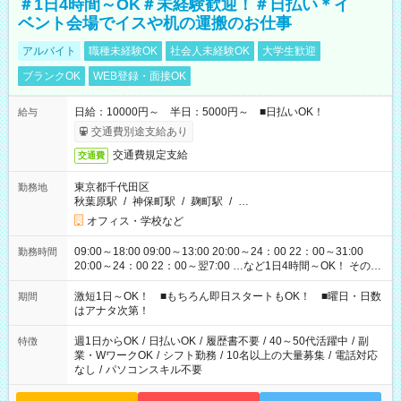
＃1日4時間～OK＃未経験歓迎！＃日払い＊イ
ベント会場でイスや机の運搬のお仕事
アルバイト
職種未経験OK
社会人未経験OK
大学生歓迎
ブランクOK
WEB登録・面接OK
日給：10000円～ 半日：5000円～ ■日払いOK！
給与
交通費別途支給あり
交通費規定支給
交通費
東京都千代田区
勤務地
秋葉原駅
/
神保町駅
/
麹町駅
/
…
オフィス・学校など
09:00～18:00 09:00～13:00 20:00～24：00 22：00～31:00
勤務時間
20:00～24：00 22：00～翌7:00 …など1日4時間～OK！ その他
シフトもございます！ お気軽にご相談ください！
激短1日～OK！ ■もちろん即日スタートもOK！ ■曜日・日数
期間
はアナタ次第！
週1日からOK
/
日払いOK
/
履歴書不要
/
40～50代活躍中
/
副
特徴
業・WワークOK
/
シフト勤務
/
10名以上の大量募集
/
電話対応
なし
/
パソコンスキル不要