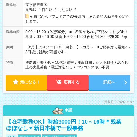
東京都豊島区
勤務地
巣鴨駅
/
目白駅
/
北池袋駅
/
…
≪自宅からドアtoドアで30分以内！≫ご希望の勤務地を紹介
します。
9:00～18:00（休憩60分） ■ご希望があれば下記シフトもOK！
勤務時間
早番 7:00～16:00 遅番 10:00～19:00 夜勤 16:30～翌9:30 「家族
と休みを合わせたい」 「余裕を持って夕飯の準備がしたい」
「できれば残業はしたくない」 など、ご希望を教えてください
【8月中のスタートOK！急募！】2カ月～ ■ご応募から最短2～
期間
ね。 ※Wワーク希望の方へ 今ご覧のお仕事で希望する勤務時間
3日後に就業が可能です！
と、もう1つのお仕事の勤務時間。 合計で週40時間を超える場
合は応募できません。
履歴書不要
/
40～50代活躍中
/
服装自由
/
シフト勤務
/
10名以
特徴
上の大量募集
/
電話対応なし
/
パソコンスキル不要
気になる！
応募する
詳細へ
掲載日：2026.08.07
未読
【在宅勤務OK】時給3000円！10～16時＊残業
ほぼなし▼新日本橋で一般事務