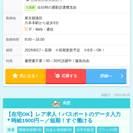
出社時の通勤交通費支給
交通費
東京都港区
勤務地
六本木駅から徒歩3分
IT・Web・通信
9:00～16:00
勤務時間
2026/8/17～長期 ※長期更新予定 ※8月～OK！
期間
履歴書不要
/
40～50代活躍中
/
服装自由
特徴
気になる！
応募する
詳細へ
掲載日：2026.08.05
未読
【在宅OK】レア求人！パスポートのデータ入力
＊時給1900円～／短期！すぐ働ける
派遣
職種未経験OK
社会人未経験OK
大学生歓迎
ブランクOK