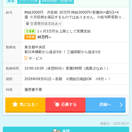
派遣
ブランクOK
WEB登録・面接OK
時給3000円 月収例 30万円 時給3000円×実働5h×週5日×4
給与
週 ※月収例を保証するものではありません。※給与即受取りサ
ービス利用可（利用条件有）
交通費別途支給あり
1ヶ月3万円を上限として実費支給
交通費
30万円～
月収例
東京都中央区
勤務地
新日本橋駅から徒歩3分
/
三越前駅から徒歩1分
サ－ビス
10:00-16:00（休憩60分）実働5時間（残業少なめ！）
勤務時間
2026年09月01日～長期 ※開始日相談OK ※9月～！
期間
履歴書不要
特徴
気になる！
応募する
詳細へ
掲載日：2026.08.07
未読