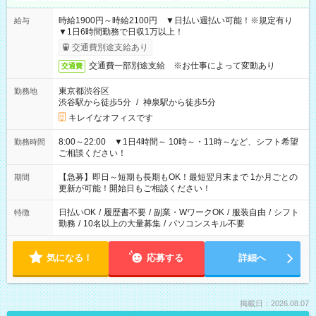
時給1900円～時給2100円 ▼日払い週払い可能！※規定有り
給与
▼1日6時間勤務で日収1万以上！
交通費別途支給あり
交通費一部別途支給 ※お仕事によって変動あり
交通費
東京都渋谷区
勤務地
渋谷駅から徒歩5分
/
神泉駅から徒歩5分
キレイなオフィスです
8:00～22:00 ▼1日4時間～ 10時～・11時～など、シフト希望
勤務時間
ご相談ください！
【急募】即日～短期も長期もOK！最短翌月末まで 1か月ごとの
期間
更新が可能！開始日もご相談ください！
日払いOK
/
履歴書不要
/
副業・WワークOK
/
服装自由
/
シフト
特徴
勤務
/
10名以上の大量募集
/
パソコンスキル不要
気になる！
応募する
詳細へ
掲載日：2026.08.07