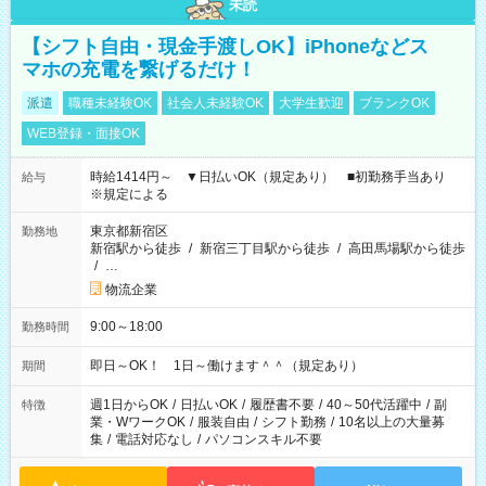
未読
【シフト自由・現金手渡しOK】iPhoneなどス
マホの充電を繋げるだけ！
派遣
職種未経験OK
社会人未経験OK
大学生歓迎
ブランクOK
WEB登録・面接OK
時給1414円～ ▼日払いOK（規定あり） ■初勤務手当あり
給与
※規定による
東京都新宿区
勤務地
新宿駅から徒歩
/
新宿三丁目駅から徒歩
/
高田馬場駅から徒歩
/
…
物流企業
9:00～18:00
勤務時間
即日～OK！ 1日～働けます＾＾（規定あり）
期間
週1日からOK
/
日払いOK
/
履歴書不要
/
40～50代活躍中
/
副
特徴
業・WワークOK
/
服装自由
/
シフト勤務
/
10名以上の大量募
集
/
電話対応なし
/
パソコンスキル不要