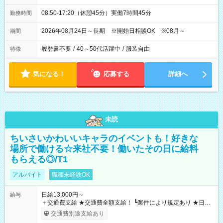
08:50-17:20（休憩45分）実働7時間45分
勤務時間
2026年08月24日～長期 ※開始日相談OK ※08月～
期間
履歴書不要
/
40～50代活躍中
/
服装自由
特徴
気になる！
応募する
詳細へ
未読
ちいさいかわいいキャラのイベントも！好きな
場所で働ける☆来社不要！働いたその日に給料
もらえる◎/T1
アルバイト
職種未経験OK
日給13,000円～
給与
＋交通費支給 ★交通費全額支給！ ┗案件により規定あり ★日払
いOK！（規定あり） ┗働いたその日に現金GET♪ お仕事後はコ
交通費別途支給あり
ンビニATMから 日払い分を引き落とせます！ 【試用期間】試