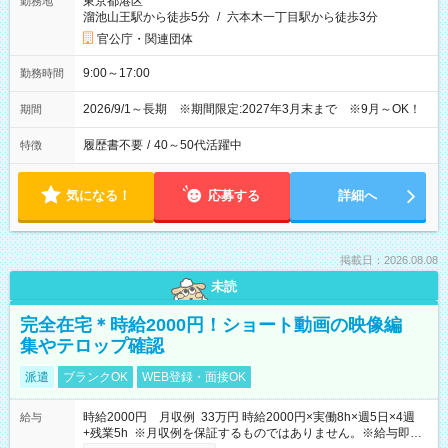
東京都港区
勤務地
溜池山王駅から徒歩5分
/
六本木一丁目駅から徒歩3分
官公庁・関連団体
9:00～17:00
勤務時間
2026/9/1～長期 ※期間限定:2027年3月末まで ※9月～OK！
期間
履歴書不要
/
40～50代活躍中
特徴
気になる！
応募する
詳細へ
掲載日：2026.08.08
未読
完全在宅＊時給2000円！ショート動画の映像編
集やテロップ確認
派遣
ブランクOK
WEB登録・面接OK
時給2000円 月収例 33万円 時給2000円×実働8h×週5日×4週
給与
+残業5h ※月収例を保証するものではありません。※給与即受