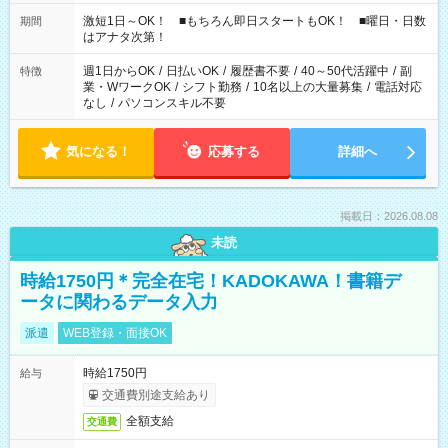
激短1日～OK！ ■もちろん即日スタートもOK！ ■曜日・日数
期間
はアナタ次第！
週1日からOK
/
日払いOK
/
履歴書不要
/
40～50代活躍中
/
副
特徴
業・WワークOK
/
シフト勤務
/
10名以上の大量募集
/
電話対応
なし
/
パソコンスキル不要
気になる！
応募する
詳細へ
掲載日：2026.08.08
未読
時給1750円＊完全在宅！KADOKAWA！書籍デ
ータに関わるデータ入力
派遣
WEB登録・面接OK
時給1750円
給与
交通費別途支給あり
全額支給
交通費