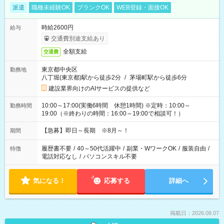
派遣
職種未経験OK
ブランクOK
WEB登録・面接OK
時給2600円
給与
交通費別途支給あり
全額支給
交通費
東京都中央区
勤務地
八丁堀(東京都)駅から徒歩2分
/
茅場町駅から徒歩6分
建設業界向けのAIサービスの提供など
10:00～17:00(実働6時間 休憩1時間) ※定時：10:00～
勤務時間
19:00（※終わりの時間：16:00～19:00で相談可！）
【急募】即日～長期 ※8月～！
期間
履歴書不要
/
40～50代活躍中
/
副業・WワークOK
/
服装自由
/
特徴
電話対応なし
/
パソコンスキル不要
気になる！
応募する
詳細へ
掲載日：2026.08.07