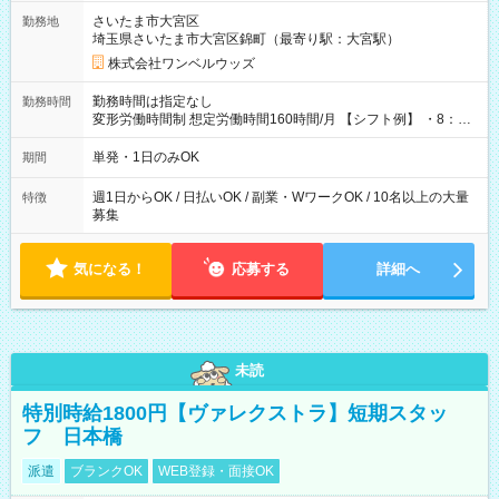
用期間なし
さいたま市大宮区
勤務地
埼玉県さいたま市大宮区錦町（最寄り駅：大宮駅）
株式会社ワンベルウッズ
勤務時間は指定なし
勤務時間
変形労働時間制 想定労働時間160時間/月 【シフト例】 ・8：00
～21：00
単発・1日のみOK
期間
週1日からOK / 日払いOK / 副業・WワークOK / 10名以上の大量
特徴
募集
気になる！
応募する
詳細へ
未読
特別時給1800円【ヴァレクストラ】短期スタッ
フ 日本橋
派遣
ブランクOK
WEB登録・面接OK