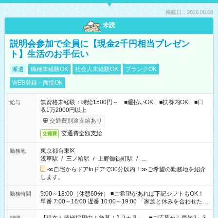
掲載日：2026.08.08
未読
説明会参加で全員に【現金2千円相当プレゼン
ト】生活のお手伝い
派遣
職種未経験OK
社会人未経験OK
ブランクOK
WEB登録・面接OK
無資格未経験：時給1500円～ ■週払いOK ■扶養内OK ■日
給与
収1万2000円以上
交通費別途支給あり
交通費全額支給
交通費
東京都台東区
勤務地
浅草駅
/
三ノ輪駅
/
上野御徒町駅
/
…
≪自宅からドアtoドアで30分以内！≫ご希望の勤務地を紹介
します。
9:00～18:00（休憩60分） ■ご希望があれば下記シフトもOK！
勤務時間
早番 7:00～16:00 遅番 10:00～19:00 「家族と休みを合わせた
い」 「余裕を持って夕飯の準備がしたい」 「できれば残業はし
たくない」 など、ご希望を教えてくださいね。 ※Wワーク希望