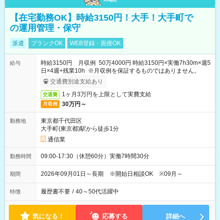
【在宅勤務OK】時給3150円！大手！大手町で
の運用管理・保守
派遣
ブランクOK
WEB登録・面接OK
時給3150円 月収例 50万4000円 時給3150円×実働7h30m×週5
給与
日×4週+残業10h ※月収例を保証するものではありません。
交通費別途支給あり
1ヶ月3万円を上限として実費支給
交通費
30万円～
月収例
東京都千代田区
勤務地
大手町(東京都)駅から徒歩1分
通信業
09:00-17:30（休憩60分）実働7時間30分
勤務時間
2026年09月01日～長期 ※開始日相談OK ※09月～
期間
履歴書不要
/
40～50代活躍中
特徴
気になる！
応募する
詳細へ