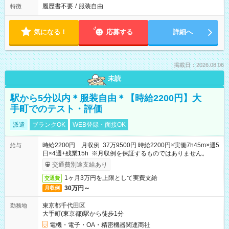
履歴書不要
/
服装自由
特徴
気になる！
応募する
詳細へ
掲載日：2026.08.06
未読
駅から5分以内＊服装自由＊【時給2200円】大
手町でのテスト・評価
派遣
ブランクOK
WEB登録・面接OK
時給2200円 月収例 37万9500円 時給2200円×実働7h45m×週5
給与
日×4週+残業15h ※月収例を保証するものではありません。
交通費別途支給あり
1ヶ月3万円を上限として実費支給
交通費
30万円～
月収例
東京都千代田区
勤務地
大手町(東京都)駅から徒歩1分
電機・電子・OA・精密機器関連商社