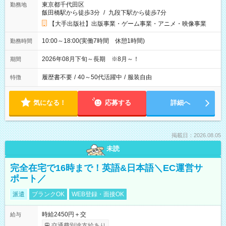
東京都千代田区
勤務地
飯田橋駅から徒歩3分
/
九段下駅から徒歩7分
【大手出版社】出版事業・ゲーム事業・アニメ・映像事業
10:00～18:00(実働7時間 休憩1時間)
勤務時間
2026年08月下旬～長期 ※8月～！
期間
履歴書不要
/
40～50代活躍中
/
服装自由
特徴
気になる！
応募する
詳細へ
掲載日：2026.08.05
未読
完全在宅で16時まで！英語&日本語＼EC運営サ
ポート／
派遣
ブランクOK
WEB登録・面接OK
時給2450円＋交
給与
交通費別途支給あり