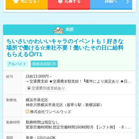
気になる！
応募する
詳細へ
未読
ちいさいかわいいキャラのイベントも！好きな
場所で働ける☆来社不要！働いたその日に給料
もらえる◎/T1
アルバイト
職種未経験OK
日給13,000円～
給与
＋交通費支給 ★交通費全額支給！ ┗案件により規定あり ★日払
いOK！（規定あり） ┗働いたその日に現金GET♪ お仕事後はコ
交通費別途支給あり
ンビニATMから 日払い分を引き落とせます！ 【試用期間】試
用期間なし
横浜市港北区
勤務地
神奈川県横浜市港北区（最寄り駅：新横浜駅）
株式会社ワンベルウッズ
勤務時間は指定なし
勤務時間
変形労働時間制 想定労働時間160時間/月 【シフト例】 ・8：00
～21：00
単発・1日のみOK
期間