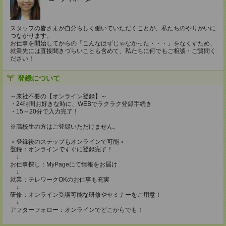
スタッフの皆さまが自分らしく働いていただくことが、私たちのやりがいに
つながります。
お仕事を開始してからの「こんなはずじゃなかった・・・」をなくすため、
就業先には直接聞きづらいことも含めて、私たちに何でもご相談・ご質問く
ださい！
登録について
～来社不要の【オンライン登録】～
・24時間お好きな時に、WEBでラクラク登録手続き
・15～20分で入力完了！
※高校生の方はご登録いただけません。
＜登録後のステップもオンラインで可能＞
登録：オンラインですぐに登録完了！
↓
お仕事探し：MyPageにて情報をお届け
↓
就業：テレワークOKのお仕事も充実
↓
研修：オンライン受講可能な研修やセミナーをご用意！
↓
アフターフォロー：オンラインでどこからでも！