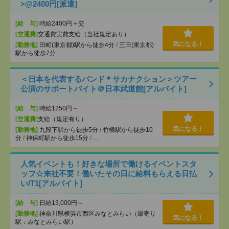
>@2400円[派遣]
[給 与]
時給2400円＋交
[交通費]
交通費実費支給（当社規定あり）
気になる！
[勤務地]
田町(東京都)駅から徒歩4分
/
三田(東京都)
駅から徒歩7分
＜日本を代表するバンド＊サカナクション＞ツアー
公演のサポートバイト＠日本武道館[アルバイト]
[給 与]
時給1250円～
[交通費]
支給（規定有り）
気になる！
[勤務地]
九段下駅から徒歩5分
/
竹橋駅から徒歩10
分
/
神保町駅から徒歩15分
/
…
人気イベントも！好きな場所で働けるイベントスタ
ッフ☆来社不要！働いたその日に給料もらえる日払
い/T1[アルバイト]
[給 与]
日給13,000円～
[勤務地]
神奈川県横浜市西区みなとみらい（最寄り
気になる！
駅：みなとみらい駅）