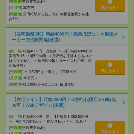
[交通費]
交通費支給あり
[月収例]
30万円～
気になる！
[勤務地]
永田町駅から徒歩3分
/
赤坂見附駅から徒
歩6分
【在宅勤務OK】時給4000円！残業ほぼなし▼製薬メ
ーカーで治験関連[派遣]
[給 与]
時給4000円 月収例 58万円 時給4000円×
実働7h15m×週5日×4週 ※月収例を保証するもので
はありません。※給与即受取りサービス利用可（利
用条件有）
気になる！
[交通費]
1ヶ月3万円を上限として実費支給
[月収例]
30万円～
[勤務地]
後楽園駅から徒歩1分
/
飯田橋駅
【在宅メイン】時給2000円！≪旅行代理店≫16時迄
も可！Webデザイン[派遣]
[給 与]
時給2000円＋交 【月収例】382,500円
～ ■給与の前払いが可能な速払いサービスあり
[交通費]
交通費支給あり
気になる！