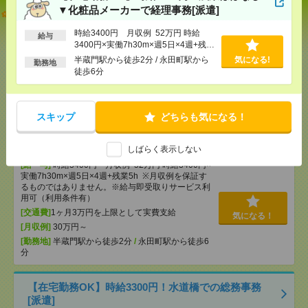
▼化粧品メーカーで経理事務[派遣]
【オープニング募集】おばあちゃんのお散歩付き添
いも仕事の1つ[派遣]
時給3400円 月収例 52万円 時給
給与
3400円×実働7h30m×週5日×4週+残業
[給 与]
無資格未経験：時給1500円～ ■週払い
5h ※月収例を保証するものではあり
半蔵門駅から徒歩2分 / 永田町駅から
気になる!
OK ■扶養内OK ■日収1万2000円以上
勤務地
ません。※給与即受取りサービス利用
徒歩6分
[交通費]
交通費全額支給
気になる！
可（利用条件有）
[勤務地]
巣鴨駅
/
目白駅
/
北池袋駅
/
…
スキップ
どちらも気になる！
【在宅勤務OK】時給3400円！残業ほぼなし▼化粧品
メーカーで経理事務[派遣]
しばらく表示しない
[給 与]
時給3400円 月収例 52万円 時給3400円×
実働7h30m×週5日×4週+残業5h ※月収例を保証す
るものではありません。※給与即受取りサービス利
用可（利用条件有）
[交通費]
1ヶ月3万円を上限として実費支給
気になる！
[月収例]
30万円～
[勤務地]
半蔵門駅から徒歩2分
/
永田町駅から徒歩6
分
【在宅勤務OK】時給3300円！水道橋での総務事務
[派遣]