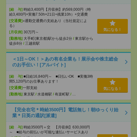
[給 与]
時給3,400円【月収例】約569,000円（時
給3,400円×実働7.50h×21日+残業10h）+交通費
[交通費]
○通勤交通費の支給あり（当社規定によ
る）
気になる！
[月収例]
30万円～
[勤務地]
大手町(東京都)駅から徒歩2分
/
東京駅から
徒歩8分
/
三越前駅
＜1日～OK！＞あの有名企業も！展示会や株主総会
のお手伝い！[アルバイト]
[給 与]
■日給16,840円～ ■日払いOK ■実働3時
間5,120円のお仕事あります！
[交通費]
一部支給
気になる！
[勤務地]
東京駅
/
水道橋駅
/
有楽町駅
/
…
【完全在宅＊時給3500円】電話無し！朝ゆっくり始
業＊日英の通訳[派遣]
[給 与]
時給3500円＋交 【月収例】630,000円
～ ■給与の前払いが可能な速払いサービスあり