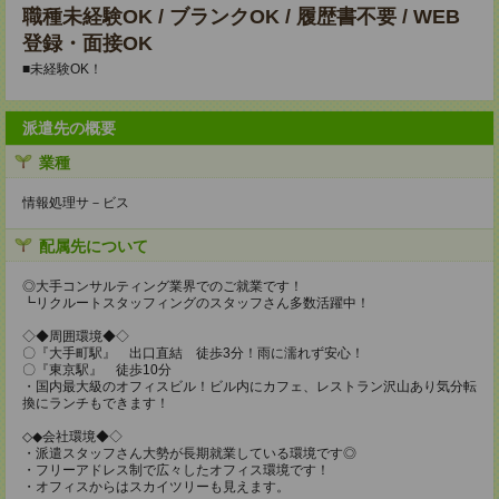
職種未経験OK / ブランクOK / 履歴書不要 / WEB
登録・面接OK
■未経験OK！
派遣先の概要
業種
情報処理サ－ビス
配属先について
◎大手コンサルティング業界でのご就業です！
┗リクルートスタッフィングのスタッフさん多数活躍中！
◇◆周囲環境◆◇
〇『大手町駅』 出口直結 徒歩3分！雨に濡れず安心！
〇『東京駅』 徒歩10分
・国内最大級のオフィスビル！ビル内にカフェ、レストラン沢山あり気分転
換にランチもできます！
◇◆会社環境◆◇
・派遣スタッフさん大勢が長期就業している環境です◎
・フリーアドレス制で広々したオフィス環境です！
・オフィスからはスカイツリーも見えます。