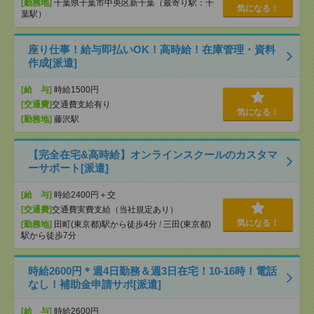
[勤務地]
千葉県千葉市中央区新千葉（最寄り駅：千
気になる！
葉駅）
座り仕事！給与即払いOK！高時給！在庫管理・資料
作成[派遣]
[給 与]
時給1500円
[交通費]
交通費支給有り
気になる！
[勤務地]
藤沢駅
【完全在宅&高時給】オンラインスクールのカスタマ
ーサポート[派遣]
[給 与]
時給2400円＋交
[交通費]
交通費実費支給（当社規定あり）
気になる！
[勤務地]
田町(東京都)駅から徒歩4分
/
三田(東京都)
駅から徒歩7分
時給2600円＊週4日勤務＆週3日在宅！10-16時！電話
なし！補助金申請サポ[派遣]
[給 与]
時給2600円