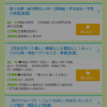
座り仕事！給与即払いOK！高時給！平日休み！牛乳
の検査[派遣]
[給 与]
時給1300円 【月収例】191,000円(月収
例21日実働)
[交通費]
交通費支給有り
気になる！
[勤務地]
駒形駅から車10分
【完全在宅！】難しい業務なし＆電話なし！ゆっく
りの11時～時短＊データ入力・事務[派遣]
[給 与]
◆時給1,700円＊日払い・週払いOK＊昇給
あり♪【月収例】 ・約204,000円 （時給1,700
円 × 実働6h × 20日）
[交通費]
◆全額支給 ＊家が少し遠くても安心！
気になる！
[月収例]
20～25万円
[勤務地]
竹芝駅から徒歩2分
/
浜松町駅から徒歩4分
/
大門(東京都)駅から徒歩5分
/
…
【NTTグループ】＼フルリモOK／月56万↑モニタリ
ング検討・検証など[派遣]