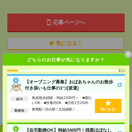
応募ページへ
気になる！
×
どちらのお仕事が気になりますか？
メール
LINE
で送る
で送る
1
/10
【オープニング募集】おばあちゃんのお散歩
シェア
ツイート
ブックマーク
付き添いも仕事の1つ[派遣]
無資格未経験：時給1500円～ ■週払
給与
いOK ■扶養内OK ■日収1万2000円
あなたの閲覧履歴からの
以上
巣鴨駅 / 目白駅 / 北池袋駅 / …
気になる!
勤務地
おすすめ
【在宅勤務OK】時給3400円！残業ほぼなし