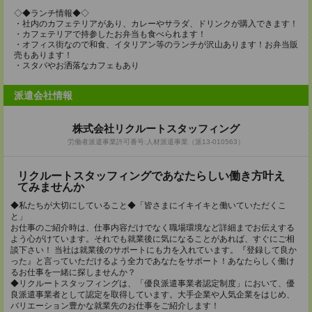
◇◆ランチ情報◆◇
・社内のカフェテリアがあり、カレーやサラダ、ドリンクが購入できます！
・カフェテリアで持参したお弁当も食べられます！
・オフィス街なので和食、イタリアン等のランチが沢山あります！お弁当販
売もあります！
・スタバやお洒落なカフェもあり
派遣会社情報
株式会社リクルートスタッフィング
労働者派遣事業許可番号:人材派遣事業（派13-010563）
リクルートスタッフィングであなたらしい働き方叶え
てみませんか
◆私たちが大切にしていること◆「皆さまにイキイキと働いていただくこ
と」
お仕事のご紹介時は、仕事内容だけでなく職場環境など詳細までお伝えする
よう心がけています。それでも就業後に気になることがあれば、すぐにご相
談下さい！ 当社は就業後のサポートにも力を入れています。『登録して良か
った』と言っていただけるよう全力であなたをサポート！あなたらしく働け
るお仕事を一緒に探しませんか？
◆リクルートスタッフィングは、「優良派遣事業者認定制度」において、優
良派遣事業者として認定を取得しています。大手企業や人気企業をはじめ、
バリエーション豊かな就業先のお仕事をご紹介します！