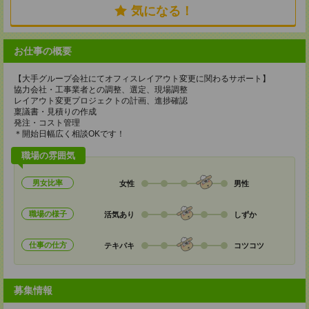
気になる！
お仕事の概要
【大手グループ会社にてオフィスレイアウト変更に関わるサポート】
協力会社・工事業者との調整、選定、現場調整
レイアウト変更プロジェクトの計画、進捗確認
稟議書・見積りの作成
発注・コスト管理
＊開始日幅広く相談OKです！
職場の雰囲気
男女比率
女性
男性
職場の様子
活気あり
しずか
仕事の仕方
テキパキ
コツコツ
募集情報