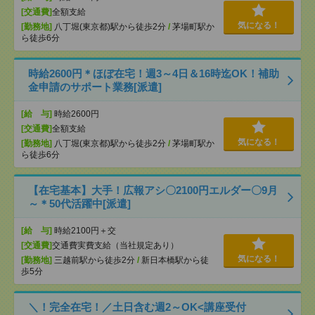
[交通費]
全額支給
気になる！
[勤務地]
八丁堀(東京都)駅から徒歩2分
/
茅場町駅か
ら徒歩6分
時給2600円＊ほぼ在宅！週3～4日＆16時迄OK！補助
金申請のサポート業務[派遣]
[給 与]
時給2600円
[交通費]
全額支給
気になる！
[勤務地]
八丁堀(東京都)駅から徒歩2分
/
茅場町駅か
ら徒歩6分
【在宅基本】大手！広報アシ〇2100円エルダー〇9月
～＊50代活躍中[派遣]
[給 与]
時給2100円＋交
[交通費]
交通費実費支給（当社規定あり）
気になる！
[勤務地]
三越前駅から徒歩2分
/
新日本橋駅から徒
歩5分
＼！完全在宅！／土日含む週2～OK<講座受付