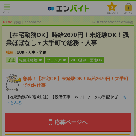
0
メニュー
気になる！
ログイン
NEW
掲載日 :2026
/
08
/
06
No.RSTFO260705592D/事務
【在宅勤務OK】時給2670円！未経験OK！残
業ほぼなし▼大手町で総務・人事
職種：
総務・人事・労務
派遣
職種未経験OK
ブランクOK
WEB登録・面接OK
急募！【在宅OK】未経験OK！時給2670円！大手町
でのお仕事
【在宅勤務OK/週4出社】【設備工事・ネットワークの手配やゼ
...も
っとみる
応募ページへ