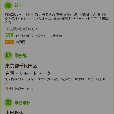
給与
時給2670円 月収例 38万円 時給2670円×実働7h10m×週5日×4週 ※月収
例を保証するものではありません。※給与即受取りサービス利用可（利用条
件有）
交通費別途支給あり
1ヶ月3万円を上限として実費支給
交通費
30万円～
月収例
勤務地
東京都千代田区
在宅・リモートワーク
丸ノ内線(池袋－荻窪) 大手町(東京都) 徒歩2分 山手線 東京 徒歩10
分
情報処理サ－ビス
勤務曜日
土日祝休