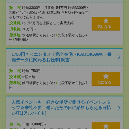
[給 与]
時給3300円 月収例 54万円 時給3300円×
実働7h40m×週5日×4週+残業10h ※月収例を保証す
るものではありません。
[交通費]
1ヶ月3万円を上限として実費支給
気になる！
[月収例]
30万円～
[勤務地]
水道橋駅から徒歩7分
/
九段下駅から徒歩4
分
/
飯田橋駅
1750円＊＜エンタメ！完全在宅＞KADOKAWA！書
籍データに関わるお仕事[派遣]
[給 与]
時給1750円
[交通費]
全額支給
気になる！
[勤務地]
飯田橋駅から徒歩3分
/
九段下駅から徒歩7
分
人気イベントも！好きな場所で働けるイベントスタ
ッフ☆来社不要！働いたその日に給料もらえる日払
い/T1[アルバイト]
[給 与]
日給13,000円～