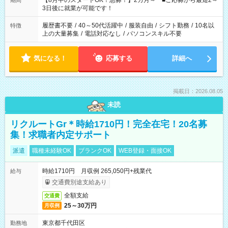
【8月中のスタートOK！急募！】2カ月～ ■ご応募から最短2～
期間
ね。 ※Wワーク希望の方へ 今ご覧のお仕事で希望する勤務時間
3日後に就業が可能です！
と、もう1つのお仕事の勤務時間。 合計で週40時間を超える場
合は応募できません。
履歴書不要
/
40～50代活躍中
/
服装自由
/
シフト勤務
/
10名以
特徴
上の大量募集
/
電話対応なし
/
パソコンスキル不要
気になる！
応募する
詳細へ
掲載日：2026.08.05
未読
リクルートGr＊時給1710円！完全在宅！20名募
集！求職者内定サポート
派遣
職種未経験OK
ブランクOK
WEB登録・面接OK
時給1710円 月収例 265,050円+残業代
給与
交通費別途支給あり
全額支給
交通費
25～30万円
月収例
東京都千代田区
勤務地