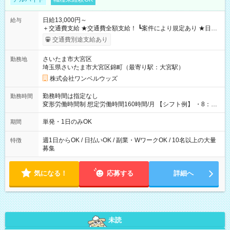
日給13,000円～
給与
＋交通費支給 ★交通費全額支給！ ┗案件により規定あり ★日払
いOK！（規定あり） ┗働いたその日に現金GET♪ お仕事後はコ
交通費別途支給あり
ンビニATMから 日払い分を引き落とせます！ 【試用期間】試
用期間なし
さいたま市大宮区
勤務地
埼玉県さいたま市大宮区錦町（最寄り駅：大宮駅）
株式会社ワンベルウッズ
勤務時間は指定なし
勤務時間
変形労働時間制 想定労働時間160時間/月 【シフト例】 ・8：00
～21：00
単発・1日のみOK
期間
週1日からOK / 日払いOK / 副業・WワークOK / 10名以上の大量
特徴
募集
気になる！
応募する
詳細へ
未読