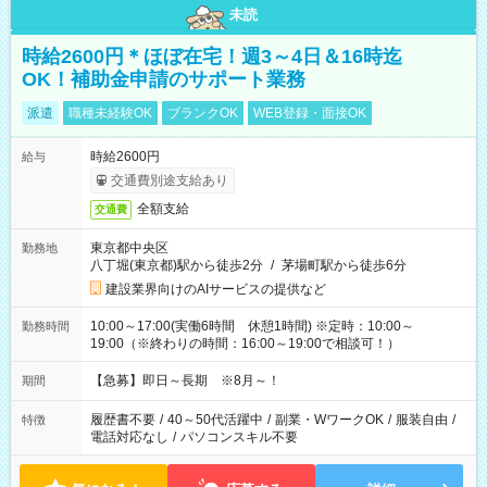
未読
時給2600円＊ほぼ在宅！週3～4日＆16時迄
OK！補助金申請のサポート業務
派遣
職種未経験OK
ブランクOK
WEB登録・面接OK
時給2600円
給与
交通費別途支給あり
全額支給
交通費
東京都中央区
勤務地
八丁堀(東京都)駅から徒歩2分
/
茅場町駅から徒歩6分
建設業界向けのAIサービスの提供など
10:00～17:00(実働6時間 休憩1時間) ※定時：10:00～
勤務時間
19:00（※終わりの時間：16:00～19:00で相談可！）
【急募】即日～長期 ※8月～！
期間
履歴書不要
/
40～50代活躍中
/
副業・WワークOK
/
服装自由
/
特徴
電話対応なし
/
パソコンスキル不要