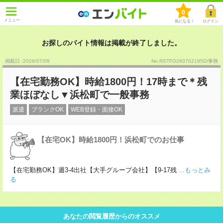
0
メニュー
気になる！
ログイン
お探しのバイト情報は掲載が終了しました。
掲載日 :2026
/
07
/
08
No.RSTFO260702195D/事務
【在宅勤務OK】時給1800円！17時まで＊残
業ほぼなし▼浜松町で一般事務
派遣
ブランクOK
WEB登録・面接OK
【在宅OK】時給1800円！浜松町でのお仕事
【在宅勤務OK】週3-4出社【大手グループ会社】【9-17残
...もっとみ
る
あなたの閲覧履歴からのオススメ