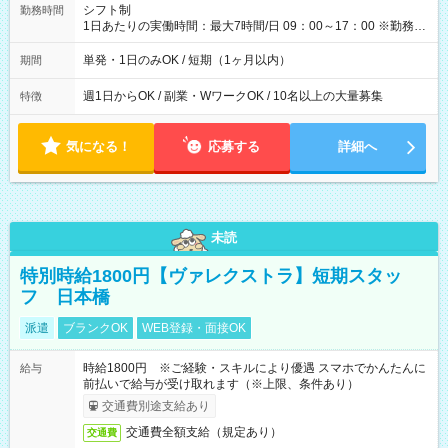
間】試用期間なし
シフト制
勤務時間
1日あたりの実働時間：最大7時間/日 09：00～17：00 ※勤務時
間は 試験により異なります。
単発・1日のみOK / 短期（1ヶ月以内）
期間
週1日からOK / 副業・WワークOK / 10名以上の大量募集
特徴
気になる！
応募する
詳細へ
未読
特別時給1800円【ヴァレクストラ】短期スタッ
フ 日本橋
派遣
ブランクOK
WEB登録・面接OK
時給1800円 ※ご経験・スキルにより優遇 スマホでかんたんに
給与
前払いで給与が受け取れます（※上限、条件あり）
交通費別途支給あり
交通費全額支給（規定あり）
交通費