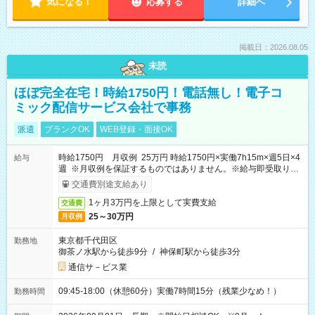
気になる！
応募する
詳細へ
掲載日：2026.08.05
未読
ほぼ完全在宅！時給1750円！電話無し！電子コ
ミック配信サービス会社で事務
派遣
ブランクOK
WEB登録・面接OK
時給1750円 月収例 25万円 時給1750円×実働7h15m×週5日×4
給与
週 ※月収例を保証するものではありません。※給与即受取りサ
ービス利用可（利用条件有）
交通費別途支給あり
1ヶ月3万円を上限として実費支給
交通費
25～30万円
月収例
東京都千代田区
勤務地
御茶ノ水駅から徒歩9分
/
神保町駅から徒歩3分
通信サ－ビス業
09:45-18:00（休憩60分）実働7時間15分（残業少なめ！）
勤務時間