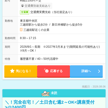
時給2100円＋交
給与
交通費別途支給あり
交通費実費支給（当社規定あり）
交通費
東京都中央区
勤務地
三越前駅から徒歩2分
/
新日本橋駅から徒歩5分
三越前駅近くの企業
8:30～17:15
勤務時間
2026/9/1～長期 ※2027年3月末まで(期間延長の可能性あり)
期間
※9月～OK！
履歴書不要
/
40～50代活躍中
特徴
気になる！
応募する
詳細へ
掲載日：2026.08.06
未読
＼！完全在宅！／土日含む週2～OK<講座受付
>@2400円