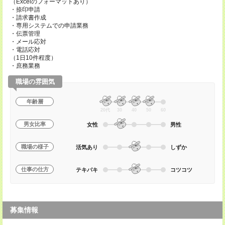
（Excelのフォーマットあり）
・捺印申請
・請求書作成
・専用システムでの申請業務
・伝票管理
・メール応対
・電話応対
（1日10件程度）
・庶務業務
職場の雰囲気
年齢層
20代
30
40
50
60
男女比率
女性
男性
職場の様子
活気あり
しずか
仕事の仕方
テキパキ
コツコツ
募集情報