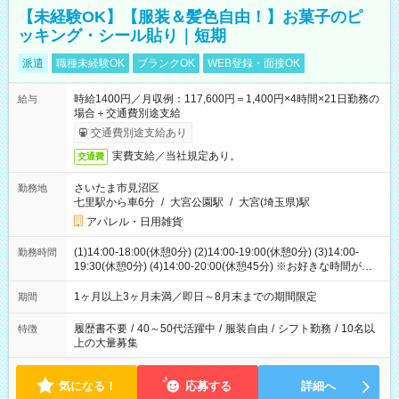
【未経験OK】【服装＆髪色自由！】お菓子のピ
ッキング・シール貼り｜短期
派遣
職種未経験OK
ブランクOK
WEB登録・面接OK
時給1400円／月収例：117,600円＝1,400円×4時間×21日勤務の
給与
場合＋交通費別途支給
交通費別途支給あり
実費支給／当社規定あり。
交通費
さいたま市見沼区
勤務地
七里駅から車6分
/
大宮公園駅
/
大宮(埼玉県)駅
アパレル・日用雑貨
(1)14:00-18:00(休憩0分) (2)14:00-19:00(休憩0分) (3)14:00-
勤務時間
19:30(休憩0分) (4)14:00-20:00(休憩45分) ※お好きな時間が選べ
ます
1ヶ月以上3ヶ月未満／即日～8月末までの期間限定
期間
履歴書不要
/
40～50代活躍中
/
服装自由
/
シフト勤務
/
10名以
特徴
上の大量募集
気になる！
応募する
詳細へ