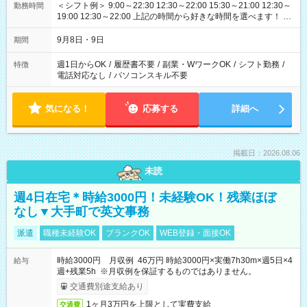
＜シフト例＞ 9:00～22:30 12:30～22:00 15:30～21:00 12:30～
勤務時間
19:00 12:30～22:00 上記の時間から好きな時間を選べます！ ※
時間は変更となる可能性があります
9月8日・9日
期間
週1日からOK
/
履歴書不要
/
副業・WワークOK
/
シフト勤務
/
特徴
電話対応なし
/
パソコンスキル不要
気になる！
応募する
詳細へ
掲載日：2026.08.06
未読
週4日在宅＊時給3000円！未経験OK！残業ほぼ
なし▼大手町で英文事務
派遣
職種未経験OK
ブランクOK
WEB登録・面接OK
時給3000円 月収例 46万円 時給3000円×実働7h30m×週5日×4
給与
週+残業5h ※月収例を保証するものではありません。
交通費別途支給あり
1ヶ月3万円を上限として実費支給
交通費