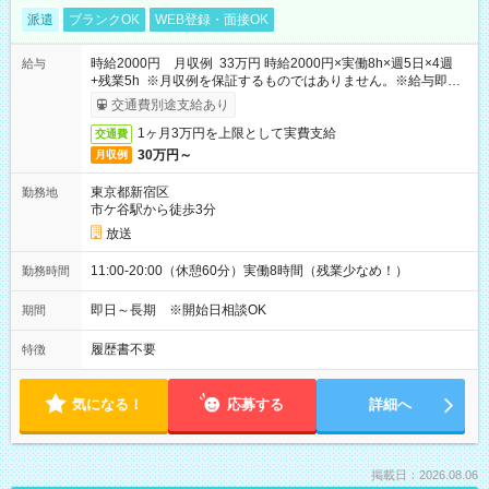
派遣
ブランクOK
WEB登録・面接OK
時給2000円 月収例 33万円 時給2000円×実働8h×週5日×4週
給与
+残業5h ※月収例を保証するものではありません。※給与即受
取りサービス利用可（利用条件有）
交通費別途支給あり
1ヶ月3万円を上限として実費支給
交通費
30万円～
月収例
東京都新宿区
勤務地
市ケ谷駅から徒歩3分
放送
11:00-20:00（休憩60分）実働8時間（残業少なめ！）
勤務時間
即日～長期 ※開始日相談OK
期間
履歴書不要
特徴
気になる！
応募する
詳細へ
掲載日：2026.08.06