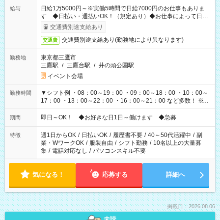
日給1万5000円～※実働5時間で日給7000円のお仕事もありま
給与
す ◆日払い・週払いOK！（規定あり）◆お仕事によって日給
も異なります
交通費別途支給あり
交通費別途支給あり(勤務地により異なります)
交通費
東京都三鷹市
勤務地
三鷹駅
/
三鷹台駅
/
井の頭公園駅
イベント会場
▼シフト例 ・08：00～19：00 ・09：00～18：00 ・10：00～
勤務時間
17：00 ・13：00～22：00 ・16：00～21：00 など多数！ ※お
仕事により勤務時間が異なります
即日～OK！ ◆お好きな日1日～働けます ◆急募
期間
週1日からOK
/
日払いOK
/
履歴書不要
/
40～50代活躍中
/
副
特徴
業・WワークOK
/
服装自由
/
シフト勤務
/
10名以上の大量募
集
/
電話対応なし
/
パソコンスキル不要
気になる！
応募する
詳細へ
掲載日：2026.08.06
未読