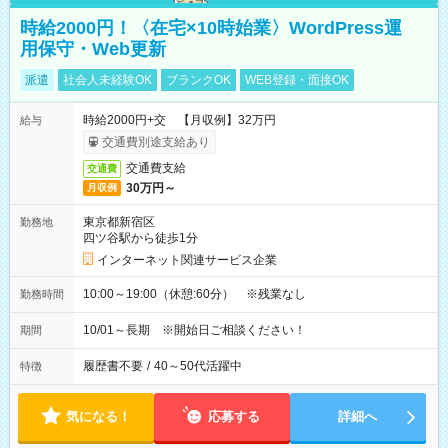
時給2000円！〈在宅×10時始業〉WordPress運
用保守・Web更新
派遣
社会人未経験OK
ブランクOK
WEB登録・面接OK
時給2000円+交 【月収例】32万円
給与
交通費別途支給あり
交通費支給
交通費
30万円～
月収例
東京都新宿区
勤務地
四ツ谷駅から徒歩1分
インターネット関連サービス企業
10:00～19:00（休憩:60分） ※残業なし
勤務時間
10/01～長期 ※開始日ご相談ください！
期間
履歴書不要
/
40～50代活躍中
特徴
気になる！
応募する
詳細へ