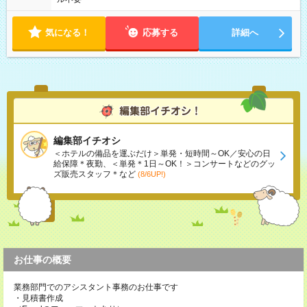
気になる！
応募する
詳細へ
編集部イチオシ
＜ホテルの備品を運ぶだけ＞単発・短時間～OK／安心の日
給保障＊夜勤、＜単発＊1日～OK！＞コンサートなどのグッ
ズ販売スタッフ＊など
(8/6UP!)
お仕事の概要
業務部門でのアシスタント事務のお仕事です
・見積書作成