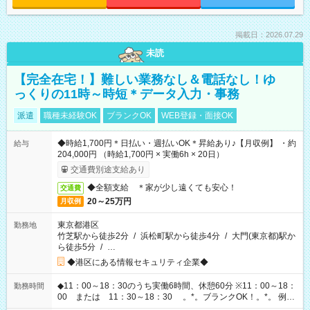
掲載日：2026.07.29
未読
【完全在宅！】難しい業務なし＆電話なし！ゆ
っくりの11時～時短＊データ入力・事務
派遣
職種未経験OK
ブランクOK
WEB登録・面接OK
◆時給1,700円＊日払い・週払いOK＊昇給あり♪【月収例】 ・約
給与
204,000円 （時給1,700円 × 実働6h × 20日）
交通費別途支給あり
◆全額支給 ＊家が少し遠くても安心！
交通費
20～25万円
月収例
東京都港区
勤務地
竹芝駅から徒歩2分
/
浜松町駅から徒歩4分
/
大門(東京都)駅か
ら徒歩5分
/
…
◆港区にある情報セキュリティ企業◆
◆11：00～18：30のうち実働6時間、休憩60分 ※11：00～18：
勤務時間
00 または 11：30～18：30 。*。ブランクOK！。*。 例え
ば前職が、 在宅/財団法人/事務/コールセンター/受付/販売/カフェ