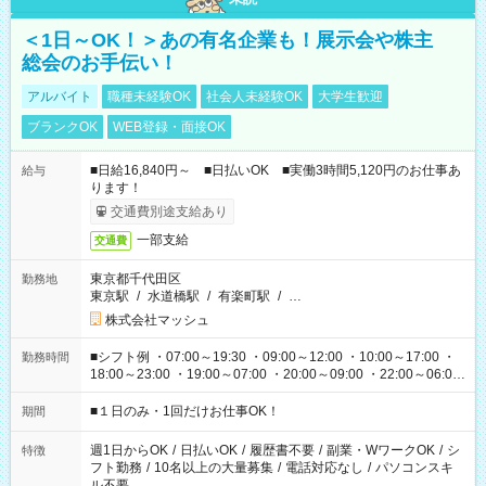
＜1日～OK！＞あの有名企業も！展示会や株主
総会のお手伝い！
アルバイト
職種未経験OK
社会人未経験OK
大学生歓迎
ブランクOK
WEB登録・面接OK
■日給16,840円～ ■日払いOK ■実働3時間5,120円のお仕事あ
給与
ります！
交通費別途支給あり
一部支給
交通費
東京都千代田区
勤務地
東京駅
/
水道橋駅
/
有楽町駅
/
…
株式会社マッシュ
■シフト例 ・07:00～19:30 ・09:00～12:00 ・10:00～17:00 ・
勤務時間
18:00～23:00 ・19:00～07:00 ・20:00～09:00 ・22:00～06:00
etc ★最短で3時間で5,120円のお仕事から 15時間で2万円近く稼
げるお仕事も！ ご希望のお時間に合わせてご紹介！ ※シフトは
■１日のみ・1回だけお仕事OK！
期間
現場によって異なります。 ※勿論、休憩時間はあるのでご安心
ください！
週1日からOK
/
日払いOK
/
履歴書不要
/
副業・WワークOK
/
シ
特徴
フト勤務
/
10名以上の大量募集
/
電話対応なし
/
パソコンスキ
ル不要