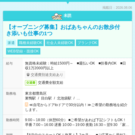
掲載日：2026.08.06
未読
【オープニング募集】おばあちゃんのお散歩付
き添いも仕事の1つ
派遣
職種未経験OK
社会人未経験OK
ブランクOK
WEB登録・面接OK
無資格未経験：時給1500円～ ■週払いOK ■扶養内OK ■日
給与
収1万2000円以上
交通費別途支給あり
交通費全額支給
交通費
東京都豊島区
勤務地
巣鴨駅
/
目白駅
/
北池袋駅
/
…
≪自宅からドアtoドアで30分以内！≫ご希望の勤務地を紹介
します。
9:00～18:00（休憩60分） ■ご希望があれば下記シフトもOK！
勤務時間
早番 7:00～16:00 遅番 10:00～19:00 夜勤 16:30～翌9:30 「家族
と休みを合わせたい」 「余裕を持って夕飯の準備がしたい」
「できれば残業はしたくない」 など、ご希望を教えてください