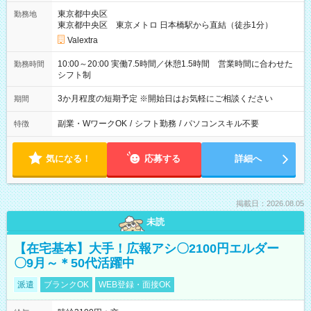
東京都中央区
勤務地
東京都中央区 東京メトロ 日本橋駅から直結（徒歩1分）
Valextra
10:00～20:00 実働7.5時間／休憩1.5時間 営業時間に合わせた
勤務時間
シフト制
3か月程度の短期予定 ※開始日はお気軽にご相談ください
期間
副業・WワークOK
/
シフト勤務
/
パソコンスキル不要
特徴
気になる！
応募する
詳細へ
掲載日：2026.08.05
未読
【在宅基本】大手！広報アシ〇2100円エルダー
〇9月～＊50代活躍中
派遣
ブランクOK
WEB登録・面接OK