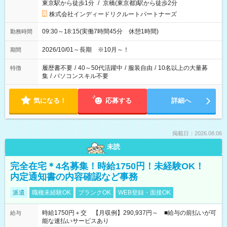
東京駅から徒歩1分
/
京橋(東京都)駅から徒歩2分
株式会社インディードリクルートパートナーズ
09:30～18:15(実働7時間45分 休憩1時間)
勤務時間
2026/10/01～長期 ※10月～！
期間
履歴書不要
/
40～50代活躍中
/
服装自由
/
10名以上の大量募
特徴
集
/
パソコンスキル不要
気になる！
応募する
詳細へ
掲載日：2026.08.06
未読
完全在宅＊4名募集！時給1750円！未経験OK！
内定通知書の内容確認など事務
派遣
職種未経験OK
ブランクOK
WEB登録・面接OK
時給1750円＋交 【月収例】290,937円～ ■給与の前払いが可
給与
能な速払いサービスあり