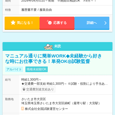
2026年09月01日～長期 ※開始日相談OK ※9月～！
期間
履歴書不要
/
服装自由
特徴
気になる！
応募する
詳細へ
未読
マニュアル通りに簡単WORK◆未経験から好き
な時にお仕事できる！単発OK◎試験監督
アルバイト
職種未経験OK
時給1,300円～
給与
★交通費一部支給 時給1,300円～ ※試験・役割により手当あり
※勤務回数により昇給あり 【即給（前払い）オプションあ
交通費別途支給あり
り！】 希望される場合、勤務から1週間ほどで給与の一部を受け
取れます。 ※手数料418円がかかります。 【過去試験日の収入
さいたま市大宮区
勤務地
例】 ・河合塾模擬試験 8:30～17:30（休憩1時間） 時給1,300円
埼玉県埼玉県さいたま市大宮区錦町（最寄り駅：大宮駅）
×8時間＝日収10,400円＋交通費 ※当日の役割により時給＋100
円の場合あり ・国家試験 7:00～13:30（休憩なし） 時給1,300
株式会社全国試験運営センター
円（役割手当＋100円）×6時間＝日収8,400円＋交通費 【試用期