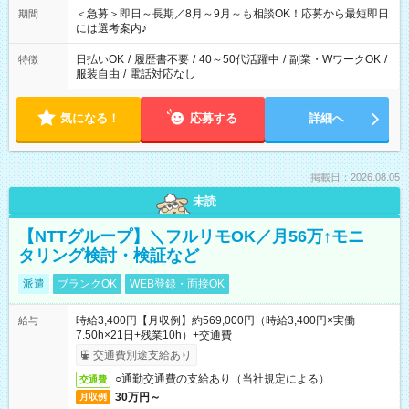
スタッフ スイーツ販売/ホテルフロント/化粧品販売/など 様々な
＜急募＞即日～長期／8月～9月～も相談OK！応募から最短即日
期間
業界から入社して活躍されています♪
には選考案内♪
日払いOK
/
履歴書不要
/
40～50代活躍中
/
副業・WワークOK
/
特徴
服装自由
/
電話対応なし
気になる！
応募する
詳細へ
掲載日：2026.08.05
未読
【NTTグループ】＼フルリモOK／月56万↑モニ
タリング検討・検証など
派遣
ブランクOK
WEB登録・面接OK
時給3,400円【月収例】約569,000円（時給3,400円×実働
給与
7.50h×21日+残業10h）+交通費
交通費別途支給あり
○通勤交通費の支給あり（当社規定による）
交通費
30万円～
月収例