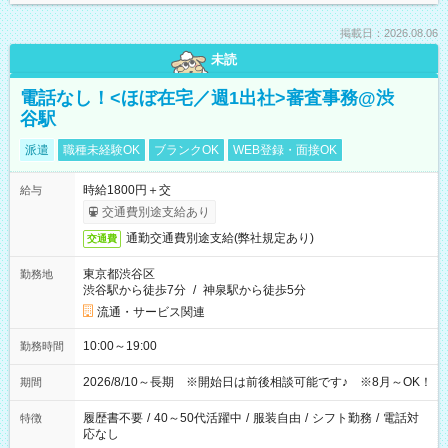
掲載日：2026.08.06
未読
電話なし！<ほぼ在宅／週1出社>審査事務@渋
谷駅
派遣
職種未経験OK
ブランクOK
WEB登録・面接OK
時給1800円＋交
給与
交通費別途支給あり
通勤交通費別途支給(弊社規定あり)
交通費
東京都渋谷区
勤務地
渋谷駅から徒歩7分
/
神泉駅から徒歩5分
流通・サービス関連
10:00～19:00
勤務時間
2026/8/10～長期 ※開始日は前後相談可能です♪ ※8月～OK！
期間
履歴書不要
/
40～50代活躍中
/
服装自由
/
シフト勤務
/
電話対
特徴
応なし