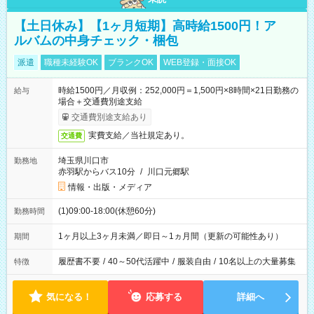
【土日休み】【1ヶ月短期】高時給1500円！ア
ルバムの中身チェック・梱包
派遣
職種未経験OK
ブランクOK
WEB登録・面接OK
時給1500円／月収例：252,000円＝1,500円×8時間×21日勤務の
給与
場合＋交通費別途支給
交通費別途支給あり
実費支給／当社規定あり。
交通費
埼玉県川口市
勤務地
赤羽駅からバス10分
/
川口元郷駅
情報・出版・メディア
(1)09:00-18:00(休憩60分)
勤務時間
1ヶ月以上3ヶ月未満／即日～1ヵ月間（更新の可能性あり）
期間
履歴書不要
/
40～50代活躍中
/
服装自由
/
10名以上の大量募集
特徴
気になる！
応募する
詳細へ