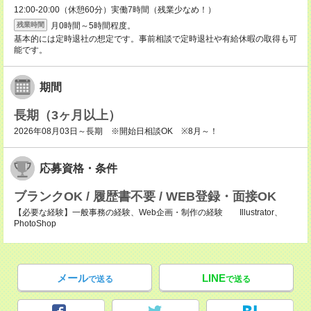
12:00-20:00（休憩60分）実働7時間（残業少なめ！）
月0時間～5時間程度。
残業時間
基本的には定時退社の想定です。事前相談で定時退社や有給休暇の取得も可
能です。
期間
長期（3ヶ月以上）
2026年08月03日～長期 ※開始日相談OK ※8月～！
応募資格・条件
ブランクOK / 履歴書不要 / WEB登録・面接OK
【必要な経験】一般事務の経験、Web企画・制作の経験 Illustrator、
PhotoShop
メール
LINE
で送る
で送る