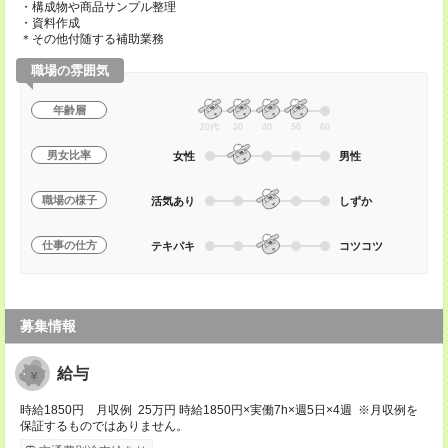
・構成物や商品サンプル整理
・資料作成
＊その他付随する補助業務
職場の雰囲気
年齢層
20代
30
40
50
60
男女比率
女性
男性
職場の様子
活気あり
しずか
仕事の仕方
テキパキ
コツコツ
募集情報
給与
時給1850円 月収例 25万円 時給1850円×実働7h×週5日×4週 ※月収例を
保証するものではありません。