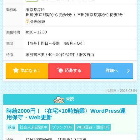
東京都港区
勤務地
田町(東京都)駅から徒歩4分
/
三田(東京都)駅から徒歩7分
金融関連
8:30～12:30
勤務時間
【急募】即日～長期 ※8月～OK！
期間
履歴書不要
/
40～50代活躍中
/
服装自由
特徴
気になる！
応募する
詳細へ
掲載日：2026.08.04
未読
時給2000円！〈在宅×10時始業〉WordPress運
用保守・Web更新
派遣
社会人未経験OK
ブランクOK
WEB登録・面接OK
時給2000円+交 【月収例】32万円
給与