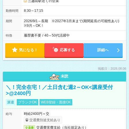
三越前駅近くの企業
8:30～17:15
勤務時間
2026/9/1～長期 ※2027年3月末まで(期間延長の可能性あり)
期間
※9月～OK！
履歴書不要
/
40～50代活躍中
特徴
気になる！
応募する
詳細へ
掲載日：2026.08.06
未読
＼！完全在宅！／土日含む週2～OK<講座受付
>@2400円
派遣
ブランクOK
WEB登録・面接OK
時給2400円＋交
給与
交通費別途支給あり
交通費実費支給（当社規定あり）
交通費