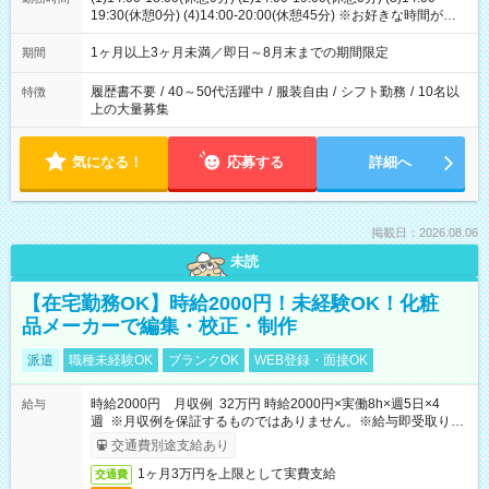
19:30(休憩0分) (4)14:00-20:00(休憩45分) ※お好きな時間が選べ
ます
1ヶ月以上3ヶ月未満／即日～8月末までの期間限定
期間
履歴書不要
/
40～50代活躍中
/
服装自由
/
シフト勤務
/
10名以
特徴
上の大量募集
気になる！
応募する
詳細へ
掲載日：2026.08.06
未読
【在宅勤務OK】時給2000円！未経験OK！化粧
品メーカーで編集・校正・制作
派遣
職種未経験OK
ブランクOK
WEB登録・面接OK
時給2000円 月収例 32万円 時給2000円×実働8h×週5日×4
給与
週 ※月収例を保証するものではありません。※給与即受取りサ
ービス利用可（利用条件有）
交通費別途支給あり
1ヶ月3万円を上限として実費支給
交通費