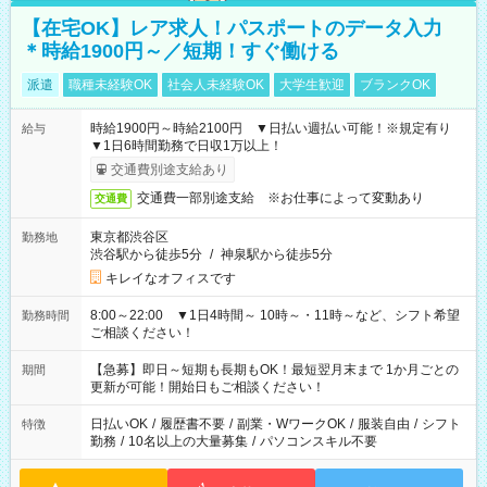
【在宅OK】レア求人！パスポートのデータ入力
＊時給1900円～／短期！すぐ働ける
派遣
職種未経験OK
社会人未経験OK
大学生歓迎
ブランクOK
時給1900円～時給2100円 ▼日払い週払い可能！※規定有り
給与
▼1日6時間勤務で日収1万以上！
交通費別途支給あり
交通費一部別途支給 ※お仕事によって変動あり
交通費
東京都渋谷区
勤務地
渋谷駅から徒歩5分
/
神泉駅から徒歩5分
キレイなオフィスです
8:00～22:00 ▼1日4時間～ 10時～・11時～など、シフト希望
勤務時間
ご相談ください！
【急募】即日～短期も長期もOK！最短翌月末まで 1か月ごとの
期間
更新が可能！開始日もご相談ください！
日払いOK
/
履歴書不要
/
副業・WワークOK
/
服装自由
/
シフト
特徴
勤務
/
10名以上の大量募集
/
パソコンスキル不要