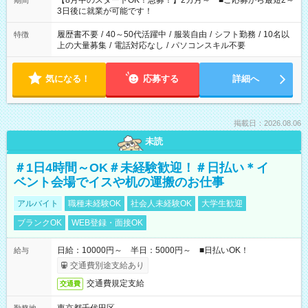
【8月中のスタートOK！急募！】2カ月～ ■ご応募から最短2～
期間
ね。 ※Wワーク希望の方へ 今ご覧のお仕事で希望する勤務時間
3日後に就業が可能です！
と、もう1つのお仕事の勤務時間。 合計で週40時間を超える場
合は応募できません。
履歴書不要
/
40～50代活躍中
/
服装自由
/
シフト勤務
/
10名以
特徴
上の大量募集
/
電話対応なし
/
パソコンスキル不要
気になる！
応募する
詳細へ
掲載日：2026.08.06
未読
＃1日4時間～OK＃未経験歓迎！＃日払い＊イ
ベント会場でイスや机の運搬のお仕事
アルバイト
職種未経験OK
社会人未経験OK
大学生歓迎
ブランクOK
WEB登録・面接OK
日給：10000円～ 半日：5000円～ ■日払いOK！
給与
交通費別途支給あり
交通費規定支給
交通費