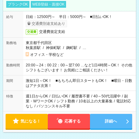
ブランクOK
WEB登録・面接OK
日給：12500円～ 半日：5000円～ ■日払いOK！
給与
交通費別途支給あり
交通費規定支給
交通費
東京都千代田区
勤務地
秋葉原駅
/
神保町駅
/
麹町駅
/
…
オフィス・学校など
20:00～24：00 22：00～翌7:00 …など1日4時間～OK！ その他
勤務時間
シフトもございます！ お気軽にご相談ください！
激短1日～OK！ ■もちろん即日スタートもOK！ ■曜日・日数
期間
はアナタ次第！
週1日からOK
/
日払いOK
/
履歴書不要
/
40～50代活躍中
/
副
特徴
業・WワークOK
/
シフト勤務
/
10名以上の大量募集
/
電話対応
なし
/
パソコンスキル不要
気になる！
応募する
詳細へ