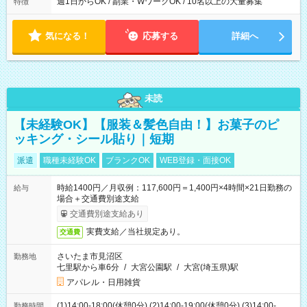
週1日からOK / 副業・WワークOK / 10名以上の大量募集
特徴
気になる！
応募する
詳細へ
未読
【未経験OK】【服装＆髪色自由！】お菓子のピ
ッキング・シール貼り｜短期
派遣
職種未経験OK
ブランクOK
WEB登録・面接OK
時給1400円／月収例：117,600円＝1,400円×4時間×21日勤務の
給与
場合＋交通費別途支給
交通費別途支給あり
実費支給／当社規定あり。
交通費
さいたま市見沼区
勤務地
七里駅から車6分
/
大宮公園駅
/
大宮(埼玉県)駅
アパレル・日用雑貨
(1)14:00-18:00(休憩0分) (2)14:00-19:00(休憩0分) (3)14:00-
勤務時間