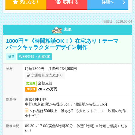
気になる！
応募する
詳細へ
掲載日：2026.08.04
未読
1800円＊《時間相談OK！》在宅あり！テーマ
パークキャラクターデザイン制作
派遣
WEB登録・面接OK
時給1800円 月収例 234,000円
給与
交通費別途支給あり
全額支給
交通費
20～25万円
月収例
東京都中野区
勤務地
中野(東京都)駅から徒歩5分
/
沼袋駅から徒歩16分
＼作品は500以上！誰もが知る大ヒットアニメ・映画の制作
会社+*／
09:30～17:00(実働6時間30分 休憩1時間) ※時短ご相談くださ
勤務時間
い！