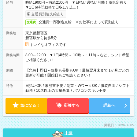
時給1900円～時給2100円 ▼日払い週払い可能！※規定有り
給与
▼1日6時間勤務で日収1万以上！
交通費別途支給あり
交通費一部別途支給 ※お仕事によって変動あり
交通費
東京都新宿区
勤務地
新宿駅から徒歩5分
キレイなオフィスです
8:00～22:00 ▼1日4時間～ 10時～・11時～など、シフト希望
勤務時間
ご相談ください！
【急募】即日～短期も長期もOK！最短翌月末まで 1か月ごとの
期間
更新が可能！開始日もご相談ください！
日払いOK
/
履歴書不要
/
副業・WワークOK
/
服装自由
/
シフト
特徴
勤務
/
10名以上の大量募集
/
パソコンスキル不要
気になる！
応募する
詳細へ
掲載日：2026.08.05
未読