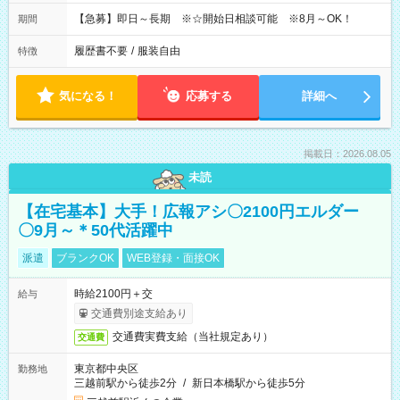
【急募】即日～長期 ※☆開始日相談可能 ※8月～OK！
期間
履歴書不要
/
服装自由
特徴
気になる！
応募する
詳細へ
掲載日：2026.08.05
未読
【在宅基本】大手！広報アシ〇2100円エルダー
〇9月～＊50代活躍中
派遣
ブランクOK
WEB登録・面接OK
時給2100円＋交
給与
交通費別途支給あり
交通費実費支給（当社規定あり）
交通費
東京都中央区
勤務地
三越前駅から徒歩2分
/
新日本橋駅から徒歩5分