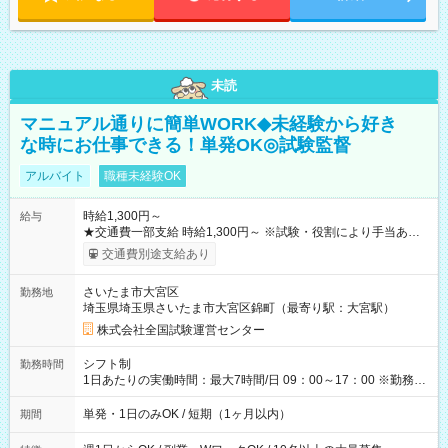
未読
マニュアル通りに簡単WORK◆未経験から好き
な時にお仕事できる！単発OK◎試験監督
アルバイト
職種未経験OK
時給1,300円～
給与
★交通費一部支給 時給1,300円～ ※試験・役割により手当あり
※勤務回数により昇給あり 【即給（前払い）オプションあ
交通費別途支給あり
り！】 希望される場合、勤務から1週間ほどで給与の一部を受け
取れます。 ※手数料418円がかかります。 【過去試験日の収入
さいたま市大宮区
勤務地
例】 ・河合塾模擬試験 8:30～17:30（休憩1時間） 時給1,300円
埼玉県埼玉県さいたま市大宮区錦町（最寄り駅：大宮駅）
×8時間＝日収10,400円＋交通費 ※当日の役割により時給＋100
円の場合あり ・国家試験 7:00～13:30（休憩なし） 時給1,300
株式会社全国試験運営センター
円（役割手当＋100円）×6時間＝日収8,400円＋交通費 【試用期
間】試用期間なし
シフト制
勤務時間
1日あたりの実働時間：最大7時間/日 09：00～17：00 ※勤務時
間は 試験により異なります。
単発・1日のみOK / 短期（1ヶ月以内）
期間