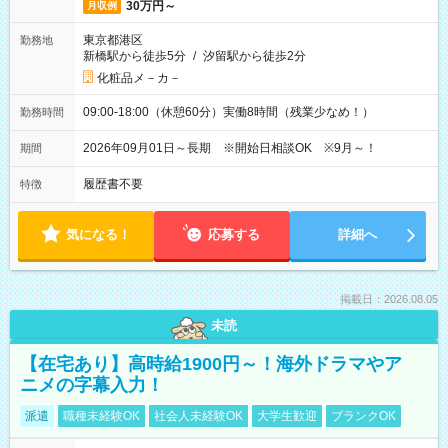
30万円～
月収例
東京都港区
勤務地
新橋駅から徒歩5分
/
汐留駅から徒歩2分
化粧品メ－カ－
09:00-18:00（休憩60分）実働8時間（残業少なめ！）
勤務時間
2026年09月01日～長期 ※開始日相談OK ※9月～！
期間
履歴書不要
特徴
気になる！
応募する
詳細へ
掲載日：2026.08.05
未読
【在宅あり】高時給1900円～！海外ドラマやア
ニメの字幕入力！
派遣
職種未経験OK
社会人未経験OK
大学生歓迎
ブランクOK