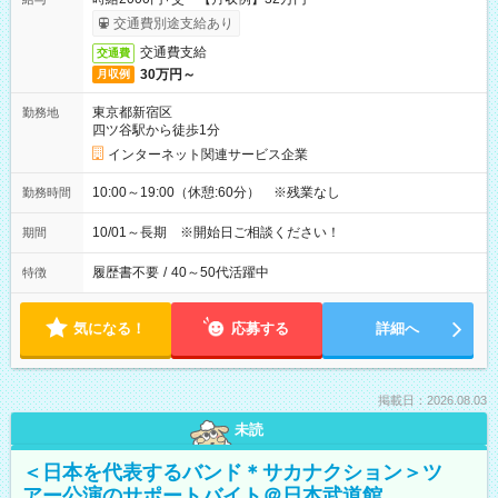
交通費別途支給あり
交通費支給
交通費
30万円～
月収例
東京都新宿区
勤務地
四ツ谷駅から徒歩1分
インターネット関連サービス企業
10:00～19:00（休憩:60分） ※残業なし
勤務時間
10/01～長期 ※開始日ご相談ください！
期間
履歴書不要
/
40～50代活躍中
特徴
気になる！
応募する
詳細へ
掲載日：2026.08.03
未読
＜日本を代表するバンド＊サカナクション＞ツ
アー公演のサポートバイト＠日本武道館