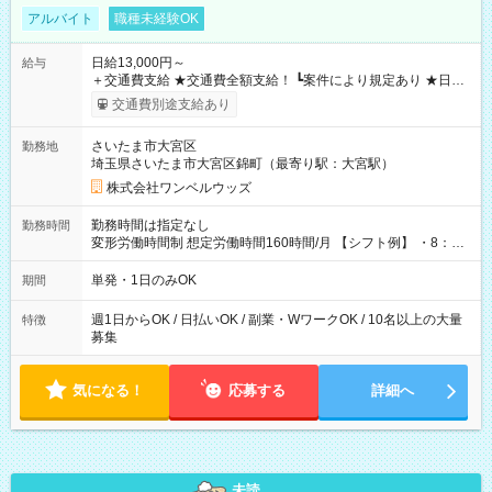
アルバイト
職種未経験OK
日給13,000円～
給与
＋交通費支給 ★交通費全額支給！ ┗案件により規定あり ★日払
いOK！（規定あり） ┗働いたその日に現金GET♪ お仕事後はコ
交通費別途支給あり
ンビニATMから 日払い分を引き落とせます！ 【試用期間】試
用期間なし
さいたま市大宮区
勤務地
埼玉県さいたま市大宮区錦町（最寄り駅：大宮駅）
株式会社ワンベルウッズ
勤務時間は指定なし
勤務時間
変形労働時間制 想定労働時間160時間/月 【シフト例】 ・8：00
～21：00
単発・1日のみOK
期間
週1日からOK / 日払いOK / 副業・WワークOK / 10名以上の大量
特徴
募集
気になる！
応募する
詳細へ
未読