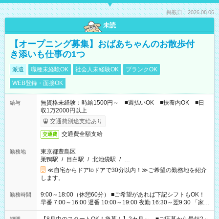
掲載日：2026.08.06
未読
【オープニング募集】おばあちゃんのお散歩付
き添いも仕事の1つ
派遣
職種未経験OK
社会人未経験OK
ブランクOK
WEB登録・面接OK
無資格未経験：時給1500円～ ■週払いOK ■扶養内OK ■日
給与
収1万2000円以上
交通費別途支給あり
交通費全額支給
交通費
東京都豊島区
勤務地
巣鴨駅
/
目白駅
/
北池袋駅
/
…
≪自宅からドアtoドアで30分以内！≫ご希望の勤務地を紹介
します。
9:00～18:00（休憩60分） ■ご希望があれば下記シフトもOK！
勤務時間
早番 7:00～16:00 遅番 10:00～19:00 夜勤 16:30～翌9:30 「家族
と休みを合わせたい」 「余裕を持って夕飯の準備がしたい」
「できれば残業はしたくない」 など、ご希望を教えてください