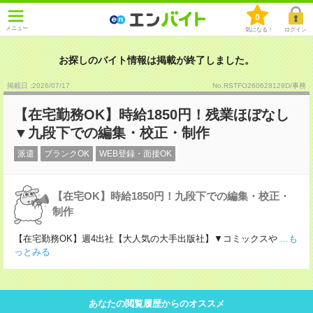
0
メニュー
気になる！
ログイン
お探しのバイト情報は掲載が終了しました。
掲載日 :2026
/
07
/
17
No.RSTFO260628129D/事務
【在宅勤務OK】時給1850円！残業ほぼなし
▼九段下での編集・校正・制作
派遣
ブランクOK
WEB登録・面接OK
【在宅OK】時給1850円！九段下での編集・校正・
制作
【在宅勤務OK】週4出社【大人気の大手出版社】▼コミックスや
...も
っとみる
あなたの閲覧履歴からのオススメ