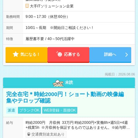
大手ITソリューション企業
9:00～17:30（休憩:60分）
勤務時間
10/01～長期 ※開始日ご相談ください！
期間
履歴書不要
/
40～50代活躍中
特徴
気になる！
応募する
詳細へ
掲載日：2026.08.06
未読
完全在宅＊時給2000円！ショート動画の映像編
集やテロップ確認
派遣
ブランクOK
WEB登録・面接OK
時給2000円 月収例 33万円 時給2000円×実働8h×週5日×4週
給与
+残業5h ※月収例を保証するものではありません。※給与即受
取りサービス利用可（利用条件有）
交通費別途支給あり