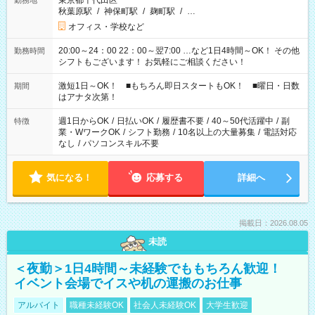
東京都千代田区
勤務地
秋葉原駅
/
神保町駅
/
麹町駅
/
…
オフィス・学校など
20:00～24：00 22：00～翌7:00 …など1日4時間～OK！ その他
勤務時間
シフトもございます！ お気軽にご相談ください！
激短1日～OK！ ■もちろん即日スタートもOK！ ■曜日・日数
期間
はアナタ次第！
週1日からOK
/
日払いOK
/
履歴書不要
/
40～50代活躍中
/
副
特徴
業・WワークOK
/
シフト勤務
/
10名以上の大量募集
/
電話対応
なし
/
パソコンスキル不要
気になる！
応募する
詳細へ
掲載日：2026.08.05
未読
＜夜勤＞1日4時間～未経験でももちろん歓迎！
イベント会場でイスや机の運搬のお仕事
アルバイト
職種未経験OK
社会人未経験OK
大学生歓迎