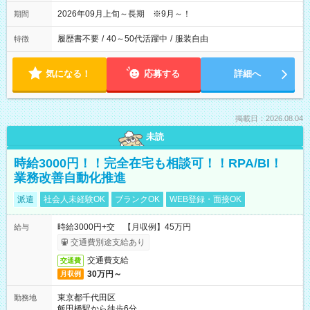
2026年09月上旬～長期 ※9月～！
期間
履歴書不要
/
40～50代活躍中
/
服装自由
特徴
気になる！
応募する
詳細へ
掲載日：2026.08.04
未読
時給3000円！！完全在宅も相談可！！RPA/BI！
業務改善自動化推進
派遣
社会人未経験OK
ブランクOK
WEB登録・面接OK
時給3000円+交 【月収例】45万円
給与
交通費別途支給あり
交通費支給
交通費
30万円～
月収例
東京都千代田区
勤務地
飯田橋駅から徒歩6分