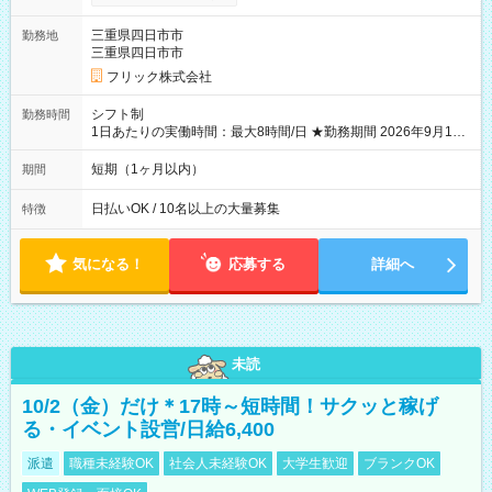
り稼げます♪ 【試用期間】試用期間なし
三重県四日市市
勤務地
三重県四日市市
フリック株式会社
シフト制
勤務時間
1日あたりの実働時間：最大8時間/日 ★勤務期間 2026年9月16
日~2026年10月23日 短期勤務OK! 期間中フル勤務できる方優遇
※週3~5日勤務(勤務日数応相談) ※期間前から勤務スタートも可
短期（1ヶ月以内）
期間
能です! ★勤務時間 8:00~17:00(休憩1時間) ※現場により変動あ
り ※夜勤シフトあり
日払いOK / 10名以上の大量募集
特徴
気になる！
応募する
詳細へ
未読
10/2（金）だけ＊17時～短時間！サクッと稼げ
る・イベント設営/日給6,400
派遣
職種未経験OK
社会人未経験OK
大学生歓迎
ブランクOK