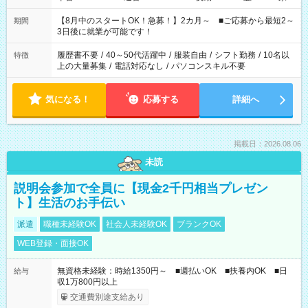
と休みを合わせたい」 「余裕を持って夕飯の準備がしたい」
「できれば残業はしたくない」 など、ご希望を教えてください
【8月中のスタートOK！急募！】2カ月～ ■ご応募から最短2～
期間
ね。 ※Wワーク希望の方へ 今ご覧のお仕事で希望する勤務時間
3日後に就業が可能です！
と、もう1つのお仕事の勤務時間。 合計で週40時間を超える場
合は応募できません。
履歴書不要
/
40～50代活躍中
/
服装自由
/
シフト勤務
/
10名以
特徴
上の大量募集
/
電話対応なし
/
パソコンスキル不要
気になる！
応募する
詳細へ
掲載日：2026.08.06
未読
説明会参加で全員に【現金2千円相当プレゼン
ト】生活のお手伝い
派遣
職種未経験OK
社会人未経験OK
ブランクOK
WEB登録・面接OK
無資格未経験：時給1350円～ ■週払いOK ■扶養内OK ■日
給与
収1万800円以上
交通費別途支給あり