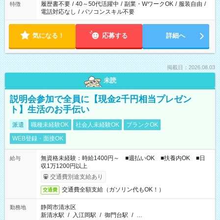
履歴書不要
/
40～50代活躍中
/
副業・WワークOK
/
服装自由
/
特徴
電話対応なし
/
パソコンスキル不要
気になる！
応募する
詳細へ
掲載日：2026.08.03
未読
説明会参加で全員に【現金2千円相当プレゼン
ト】生活のお手伝い
派遣
職種未経験OK
社会人未経験OK
ブランクOK
WEB登録・面接OK
無資格未経験：時給1400円～ ■週払いOK ■扶養内OK ■日
給与
収1万1200円以上
交通費別途支給あり
交通費全額支給（ガソリン代もOK！）
交通費
静岡市清水区
勤務地
新清水駅
/
入江岡駅
/
御門台駅
/
…