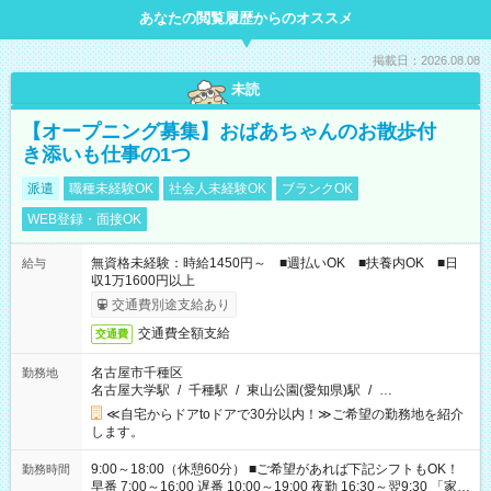
あなたの閲覧履歴からのオススメ
掲載日：2026.08.08
未読
【オープニング募集】おばあちゃんのお散歩付
き添いも仕事の1つ
派遣
職種未経験OK
社会人未経験OK
ブランクOK
WEB登録・面接OK
無資格未経験：時給1450円～ ■週払いOK ■扶養内OK ■日
給与
収1万1600円以上
交通費別途支給あり
交通費全額支給
交通費
名古屋市千種区
勤務地
名古屋大学駅
/
千種駅
/
東山公園(愛知県)駅
/
…
≪自宅からドアtoドアで30分以内！≫ご希望の勤務地を紹介
します。
9:00～18:00（休憩60分） ■ご希望があれば下記シフトもOK！
勤務時間
早番 7:00～16:00 遅番 10:00～19:00 夜勤 16:30～翌9:30 「家族