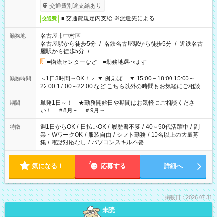
交通費別途支給あり
■ 交通費規定内支給 ※派遣先による
交通費
名古屋市中村区
勤務地
名古屋駅から徒歩5分
/
名鉄名古屋駅から徒歩5分
/
近鉄名古
屋駅から徒歩5分
/
…
■物流センターなど ■勤務地選べます
＜1日3時間～OK！＞ ▼ 例えば… ▼ 15:00～18:00 15:00～
勤務時間
22:00 17:00～22:00 など こちら以外の時間もお気軽にご相談く
ださい！
単発1日～！ ★勤務開始日や期間はお気軽にご相談くださ
期間
い！ ＃8月～ ＃9月～
週1日からOK
/
日払いOK
/
履歴書不要
/
40～50代活躍中
/
副
特徴
業・WワークOK
/
服装自由
/
シフト勤務
/
10名以上の大量募
集
/
電話対応なし
/
パソコンスキル不要
気になる！
応募する
詳細へ
掲載日：2026.07.31
未読