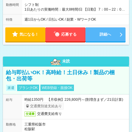
シフト制
勤務時間
1日あたりの実働時間：最大8時間/日 【日勤】 7：00～22：00
の間で8時間勤務（休憩時間は法定通り） ※週1日～OK ／ 夜勤
なし ＊＊ 勤務時間例 ＊＊ ■8時から17時 ■9時から18時 ■10
週1日からOK / 日払いOK / 副業・WワークOK
特徴
時から19時 ■12時から21時 など ※訪問先により変動 ※曜日固
定（毎週同じ曜日勤務）
気になる！
応募する
詳細へ
未読
給与即払いOK！高時給！土日休み！製品の梱
包・出荷等
派遣
ブランクOK
WEB登録・面接OK
時給1350円 【月収例】226,800円～(割増含まず／21日計算)
給与
交通費別途支給あり
交通費支給有り
交通費
三重県松阪市
勤務地
松阪駅