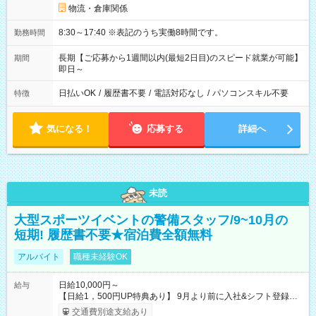
物流・倉庫関係
8:30～17:40 ※表記のうち実働8時間です。
勤務時間
長期【ご応募から1週間以内(最短2日目)のスピード就業が可能】
期間
即日～
日払いOK
/
履歴書不要
/
電話対応なし
/
パソコンスキル不要
特徴
気になる！
応募する
詳細へ
未読
大型スポーツイベントの警備スタッフ/9~10月の
短期! 履歴書不要★宿泊費全額無料
アルバイト
職種未経験OK
日給10,000円～
給与
【日給1，500円UP特典あり】 9月より前に入社&シフト登録す
ると 期間中(9/16~10/23) の日給がUP! 日給1万1500円でしっか
交通費別途支給あり