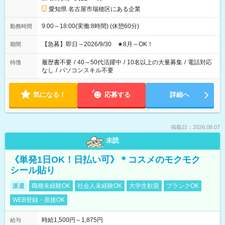
愛知県 名古屋市瑞穂区にある企業
9:00～18:00(実働:8時間) (休憩60分)
勤務時間
【急募】即日～2026/9/30 ★8月～OK！
期間
履歴書不要
/
40～50代活躍中
/
10名以上の大量募集
/
電話対応
特徴
なし
/
パソコンスキル不要
気になる！
応募する
詳細へ
掲載日：2026.08.07
未読
《単発1日OK！日払い可》＊コスメのモクモク
シール貼り
派遣
職種未経験OK
社会人未経験OK
大学生歓迎
ブランクOK
WEB登録・面接OK
時給1,500円～1,875円
給与