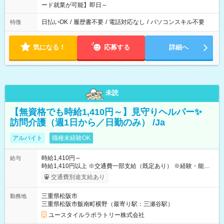
ード就業が可能】即日～
日払いOK
/
履歴書不要
/
電話対応なし
/
パソコンスキル不要
特徴
気になる！
応募する
詳細へ
未読
【無資格でも時給1,410円～】見守りヘルパー✨
訪問介護（週1日から／日勤のみ） /Ja
アルバイト
職種未経験OK
時給1,410円～
給与
時給1,410円以上 ※交通費一部支給（既定あり） ※経験・能力を
考慮して決定します 【収入例】 週1回勤務の場合：1,410円×8時
交通費別途支給あり
間×4回=4万5,120円 週3回勤務の場合：1,410円×8時間×12回
=13万5,360円 週5回勤務の場合：1,410円×8時間×20回=22万
三重県松阪市
勤務地
5,600円 【試用期間】試用期間あり 試用期間の長さ：2ヶ月
三重県松阪市飯南町横野（最寄り駅：三瀬谷駅）
※ 雇用形態と給与に、本採用時と異なる部分があります。 雇用
形態：本採用時と同じです。 給与：時給 1,090円以上
ユースタイルラボラトリー株式会社