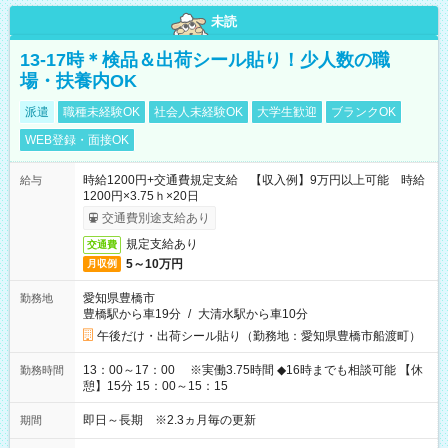
未読
13-17時＊検品＆出荷シール貼り！少人数の職
場・扶養内OK
派遣
職種未経験OK
社会人未経験OK
大学生歓迎
ブランクOK
WEB登録・面接OK
時給1200円+交通費規定支給 【収入例】9万円以上可能 時給
給与
1200円×3.75ｈ×20日
交通費別途支給あり
規定支給あり
交通費
5～10万円
月収例
愛知県豊橋市
勤務地
豊橋駅から車19分
/
大清水駅から車10分
午後だけ・出荷シール貼り（勤務地：愛知県豊橋市船渡町）
13：00～17：00 ※実働3.75時間 ◆16時までも相談可能 【休
勤務時間
憩】15分 15：00～15：15
即日～長期 ※2.3ヵ月毎の更新
期間