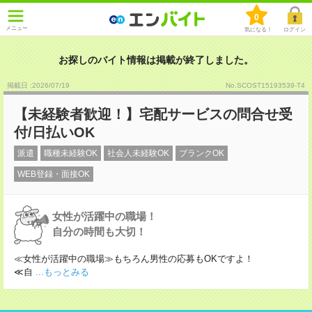
0
メニュー
気になる！
ログイン
お探しのバイト情報は掲載が終了しました。
掲載日 :2026
/
07
/
19
No.SCOST15193539-T4
【未経験者歓迎！】宅配サービスの問合せ受
付/日払いOK
派遣
職種未経験OK
社会人未経験OK
ブランクOK
WEB登録・面接OK
女性が活躍中の職場！
自分の時間も大切！
≪女性が活躍中の職場≫もちろん男性の応募もOKですよ！
≪自
...もっとみる