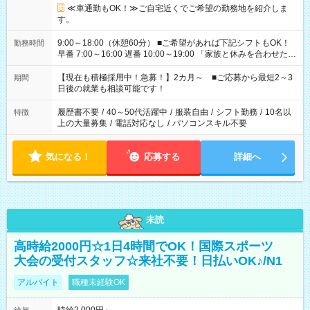
≪車通勤もOK！≫ご自宅近くでご希望の勤務地を紹介しま
す。
9:00～18:00（休憩60分） ■ご希望があれば下記シフトもOK！
勤務時間
早番 7:00～16:00 遅番 10:00～19:00 「家族と休みを合わせた
い」 「余裕を持って夕飯の準備がしたい」 「できれば残業はし
たくない」 など、ご希望を教えてくださいね。 ※Wワーク希望
【現在も積極採用中！急募！】2カ月～ ■ご応募から最短2～3
期間
の方へ 今ご覧のお仕事で希望する勤務時間と、もう1つのお仕事
日後の就業も相談可能です！
の勤務時間。 合計で週40時間を超える場合は応募できません。
履歴書不要
/
40～50代活躍中
/
服装自由
/
シフト勤務
/
10名以
特徴
上の大量募集
/
電話対応なし
/
パソコンスキル不要
気になる！
応募する
詳細へ
未読
高時給2000円☆1日4時間でOK！国際スポーツ
大会の受付スタッフ☆来社不要！日払いOK♪/N1
アルバイト
職種未経験OK