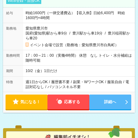
WEB登録・面接OK
時給1600円（一律交通費込）【収入例】日給6,400円 時給
給与
1600円×4時間
愛知県豊川市
勤務地
国府(愛知県)駅から車9分
/
豊川駅から車19分
/
豊川稲荷駅か
ら車20
イベント会場で設営（勤務地：愛知県豊川市白鳥町）
17：00～21：00（実働4時間） 休憩 なし トイレ・水分補給は
勤務時間
随時可能
10/2（金）1日だけ
期間
週1日からOK
/
履歴書不要
/
副業・WワークOK
/
服装自由
/
電
特徴
話対応なし
/
パソコンスキル不要
気になる！
応募する
詳細へ