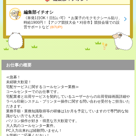
編集部イチオシ
《単発1日OK！日払い可》＊お菓子のモクモクシール貼り、
時給1900円！【アジア競技大会＊刈谷市】競技会場での設
営サポートなど
(8/7UP!)
お仕事の概要
≪急募！
未経験大歓迎！
宅配サービスに関するコールセンター業務≫
コールセンターでのお仕事です。
宅配業者と出荷サービスを契約しているユーザーからの出荷登録画面詳細や
ラベル印刷システム・プリンター操作に関する問い合わせ受付をご担当いた
だきます。
業務手順・業務知識取得等の研修は1か月を予定していますので専門的な知
識がない方でも大丈夫。
パソコン操作が好き・得意な方大歓迎です。
大人気のコールセンター案件。
PC入力出来れば経験問いません！
お気軽にご応募ください！