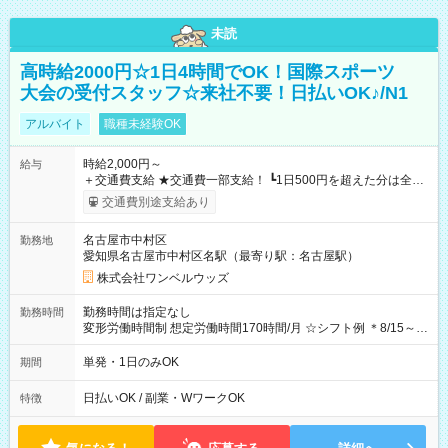
未読
高時給2000円☆1日4時間でOK！国際スポーツ
大会の受付スタッフ☆来社不要！日払いOK♪/N1
アルバイト
職種未経験OK
時給2,000円～
給与
＋交通費支給 ★交通費一部支給！ ┗1日500円を超えた分は全額
支給！ ※往復500円以内の方は自己負担となります ★日払い
交通費別途支給あり
OK！（規定あり） ┗働いたその日に現金GET♪ お仕事後はコン
ビニATMから 日払い分を引き落とせます！ 【試用期間】試用
名古屋市中村区
勤務地
期間なし
愛知県名古屋市中村区名駅（最寄り駅：名古屋駅）
株式会社ワンベルウッズ
勤務時間は指定なし
勤務時間
変形労働時間制 想定労働時間170時間/月 ☆シフト例 ＊8/15～
10/26 全日共通 08：00～12：00 17：00～21：00 ＊8/31
～9/19のみ下記シフトもあります！ 12：00～16：00 ＊9/6～
単発・1日のみOK
期間
10/6、10/11～26のみ下記シフトもあります！ 07：00～11：
00
日払いOK / 副業・WワークOK
特徴