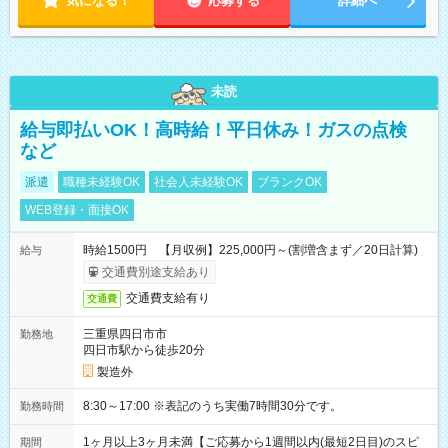
気になる！
応募する
詳細へ
未読
給与即払いOK！高時給！平日休み！ガスの点検
など
派遣
職種未経験OK
社会人未経験OK
ブランクOK
WEB登録・面接OK
時給1500円 【月収例】225,000円～(割増含まず／20日計算)
給与
交通費別途支給あり
交通費支給有り
交通費
三重県四日市市
勤務地
四日市駅から徒歩20分
製造外
8:30～17:00 ※表記のうち実働7時間30分です。
勤務時間
1ヶ月以上3ヶ月未満【ご応募から1週間以内(最短2日目)のスピ
期間