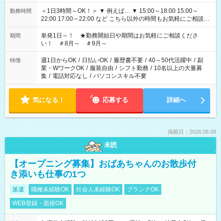
＜1日3時間～OK！＞ ▼ 例えば… ▼ 15:00～18:00 15:00～
勤務時間
22:00 17:00～22:00 など こちら以外の時間もお気軽にご相談く
ださい！
単発1日～！ ★勤務開始日や期間はお気軽にご相談くださ
期間
い！ ＃8月～ ＃9月～
週1日からOK
/
日払いOK
/
履歴書不要
/
40～50代活躍中
/
副
特徴
業・WワークOK
/
服装自由
/
シフト勤務
/
10名以上の大量募
集
/
電話対応なし
/
パソコンスキル不要
気になる！
応募する
詳細へ
掲載日：2026.08.08
未読
【オープニング募集】おばあちゃんのお散歩付
き添いも仕事の1つ
派遣
職種未経験OK
社会人未経験OK
ブランクOK
WEB登録・面接OK