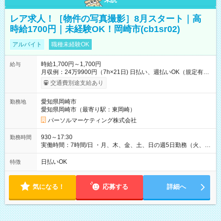
レア求人！［物件の写真撮影］8月スタート｜高
時給1700円｜未経験OK！岡崎市(cb1sr02)
アルバイト
職種未経験OK
時給1,700円～1,700円
給与
月収例：24万9900円（7h×21日) 日払い、週払いOK（規定有
り） 【試用期間】試用期間なし
交通費別途支給あり
愛知県岡崎市
勤務地
愛知県岡崎市（最寄り駅：東岡崎）
パーソルマーケティング株式会社
930～17:30
勤務時間
実働時間：7時間/日 ・月、木、金、土、日の週5日勤務（火、水
は固定休です／夏季、年末年始等、長期休暇有り！） ・ワンシ
フト！ 残業ほぼナシ（0～5h/月）
日払いOK
特徴
気になる！
応募する
詳細へ