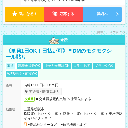
集
/
電話対応なし
/
パソコンスキル不要
気になる！
応募する
詳細へ
掲載日：2026.07.29
未読
《単発1日OK！日払い可》＊DMのモクモクシ
ール貼り
派遣
職種未経験OK
社会人未経験OK
大学生歓迎
ブランクOK
WEB登録・面接OK
時給1,500円～1,875円
給与
交通費別途支給あり
■ 交通費規定内支給 ※派遣先による
交通費
三重県松阪市
勤務地
松阪駅からバイク・車
/
伊勢中川駅からバイク・車
/
東松阪駅
からバイク・車
/
…
■物流センターなど ■勤務地選べます