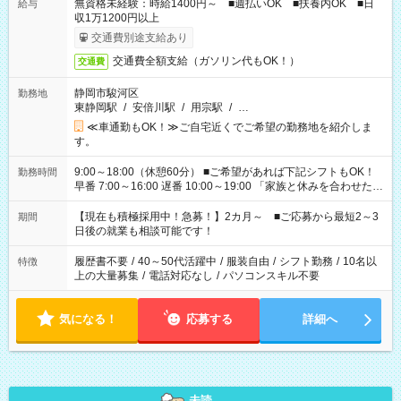
無資格未経験：時給1400円～ ■週払いOK ■扶養内OK ■日
給与
収1万1200円以上
交通費別途支給あり
交通費全額支給（ガソリン代もOK！）
交通費
静岡市駿河区
勤務地
東静岡駅
/
安倍川駅
/
用宗駅
/
…
≪車通勤もOK！≫ご自宅近くでご希望の勤務地を紹介しま
す。
9:00～18:00（休憩60分） ■ご希望があれば下記シフトもOK！
勤務時間
早番 7:00～16:00 遅番 10:00～19:00 「家族と休みを合わせた
い」 「余裕を持って夕飯の準備がしたい」 「できれば残業はし
たくない」 など、ご希望を教えてくださいね。 ※Wワーク希望
【現在も積極採用中！急募！】2カ月～ ■ご応募から最短2～3
期間
の方へ 今ご覧のお仕事で希望する勤務時間と、もう1つのお仕事
日後の就業も相談可能です！
の勤務時間。 合計で週40時間を超える場合は応募できません。
履歴書不要
/
40～50代活躍中
/
服装自由
/
シフト勤務
/
10名以
特徴
上の大量募集
/
電話対応なし
/
パソコンスキル不要
気になる！
応募する
詳細へ
未読