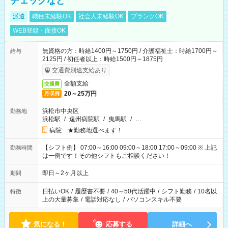
チェックなど
派遣
職種未経験OK
社会人未経験OK
ブランクOK
WEB登録・面接OK
無資格の方：時給1400円～1750円 / 介護福祉士：時給1700円～
給与
2125円 / 初任者以上：時給1500円～1875円
交通費別途支給あり
全額支給
交通費
20～25万円
月収例
浜松市中央区
勤務地
浜松駅
/
遠州病院駅
/
曳馬駅
/
…
病院 ★勤務地選べます！
【シフト例】 07:00～16:00 09:00～18:00 17:00～09:00 ※ 上記
勤務時間
は一例です！その他シフトもご相談ください！
即日～2ヶ月以上
期間
日払いOK
/
履歴書不要
/
40～50代活躍中
/
シフト勤務
/
10名以
特徴
上の大量募集
/
電話対応なし
/
パソコンスキル不要
気になる！
応募する
詳細へ