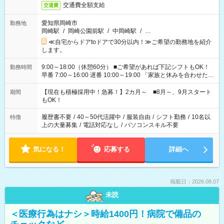
交通費全額支給
交通費
愛知県岡崎市
勤務地
岡崎駅
/
岡崎公園前駅
/
中岡崎駅
/
…
≪自宅からドアtoドアで30分以内！≫ご希望の勤務地を紹介
します。
9:00～18:00（休憩60分） ■ご希望があれば下記シフトもOK！
勤務時間
早番 7:00～16:00 遅番 10:00～19:00 「家族と休みを合わせた
い」 「余裕を持って夕飯の準備がしたい」 「できれば残業はし
たくない」 など、ご希望を教えてくださいね。 ※Wワーク希望
【現在も積極採用中！急募！】2カ月～ ■8月～、9月スタート
期間
の方へ 今ご覧のお仕事で希望する勤務時間と、もう1つのお仕事
もOK！
の勤務時間。 合計で週40時間を超える場合は応募できません。
履歴書不要
/
40～50代活躍中
/
服装自由
/
シフト勤務
/
10名以
特徴
上の大量募集
/
電話対応なし
/
パソコンスキル不要
気になる！
応募する
詳細へ
掲載日：2026.08.07
未読
＜医療行為はナシ＞時給1400円！病院で備品の