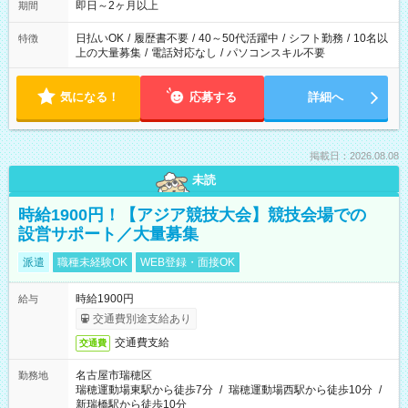
即日～2ヶ月以上
期間
日払いOK
/
履歴書不要
/
40～50代活躍中
/
シフト勤務
/
10名以
特徴
上の大量募集
/
電話対応なし
/
パソコンスキル不要
気になる！
応募する
詳細へ
掲載日：2026.08.08
未読
時給1900円！【アジア競技大会】競技会場での
設営サポート／大量募集
派遣
職種未経験OK
WEB登録・面接OK
時給1900円
給与
交通費別途支給あり
交通費支給
交通費
名古屋市瑞穂区
勤務地
瑞穂運動場東駅から徒歩7分
/
瑞穂運動場西駅から徒歩10分
/
新瑞橋駅から徒歩10分