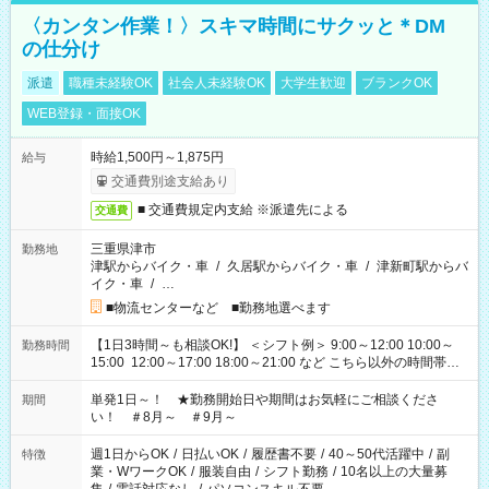
〈カンタン作業！〉スキマ時間にサクッと＊DM
の仕分け
派遣
職種未経験OK
社会人未経験OK
大学生歓迎
ブランクOK
WEB登録・面接OK
時給1,500円～1,875円
給与
交通費別途支給あり
■ 交通費規定内支給 ※派遣先による
交通費
三重県津市
勤務地
津駅からバイク・車
/
久居駅からバイク・車
/
津新町駅からバ
イク・車
/
…
■物流センターなど ■勤務地選べます
【1日3時間～も相談OK!】 ＜シフト例＞ 9:00～12:00 10:00～
勤務時間
15:00 12:00～17:00 18:00～21:00 など こちら以外の時間帯も
お気軽にご相談ください！
単発1日～！ ★勤務開始日や期間はお気軽にご相談くださ
期間
い！ ＃8月～ ＃9月～
週1日からOK
/
日払いOK
/
履歴書不要
/
40～50代活躍中
/
副
特徴
業・WワークOK
/
服装自由
/
シフト勤務
/
10名以上の大量募