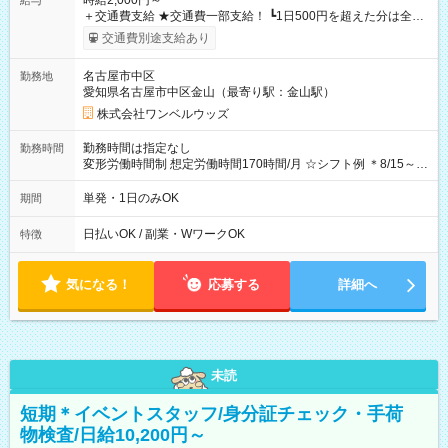
時給2,000円～
給与
＋交通費支給 ★交通費一部支給！ ┗1日500円を超えた分は全額
支給！ ※往復500円以内の方は自己負担となります ★日払い
交通費別途支給あり
OK！（規定あり） ┗働いたその日に現金GET♪ お仕事後はコン
ビニATMから 日払い分を引き落とせます！ 【試用期間】試用
名古屋市中区
勤務地
期間なし
愛知県名古屋市中区金山（最寄り駅：金山駅）
株式会社ワンベルウッズ
勤務時間は指定なし
勤務時間
変形労働時間制 想定労働時間170時間/月 ☆シフト例 ＊8/15～
10/26 全日共通 08：00～12：00 17：00～21：00 ＊8/31
～9/19のみ下記シフトもあります！ 12：00～16：00 ＊9/6～
単発・1日のみOK
期間
10/6、10/11～26のみ下記シフトもあります！ 07：00～11：
00
日払いOK / 副業・WワークOK
特徴
気になる！
応募する
詳細へ
未読
短期＊イベントスタッフ/身分証チェック・手荷
物検査/日給10,200円～