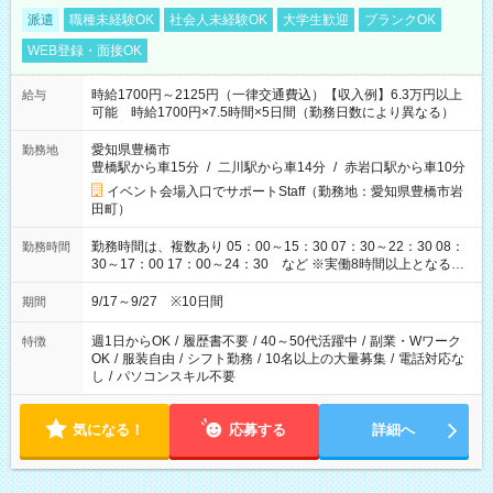
派遣
職種未経験OK
社会人未経験OK
大学生歓迎
ブランクOK
WEB登録・面接OK
時給1700円～2125円（一律交通費込）【収入例】6.3万円以上
給与
可能 時給1700円×7.5時間×5日間（勤務日数により異なる）
愛知県豊橋市
勤務地
豊橋駅から車15分
/
二川駅から車14分
/
赤岩口駅から車10分
イベント会場入口でサポートStaff（勤務地：愛知県豊橋市岩
田町）
勤務時間は、複数あり 05：00～15：30 07：30～22：30 08：
勤務時間
30～17：00 17：00～24：30 など ※実働8時間以上となる勤
務もあります。 【休憩】60分+他休憩あり 交替で取得します。
安全面に配慮しこまめな休憩があります。
9/17～9/27 ※10日間
期間
週1日からOK
/
履歴書不要
/
40～50代活躍中
/
副業・Wワーク
特徴
OK
/
服装自由
/
シフト勤務
/
10名以上の大量募集
/
電話対応な
し
/
パソコンスキル不要
気になる！
応募する
詳細へ