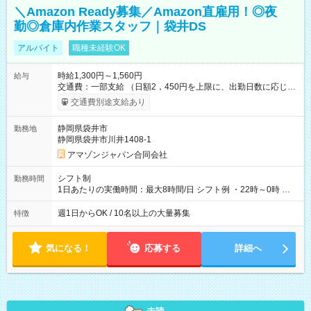
＼Amazon Ready募集／Amazon直雇用！◎夜
勤◎倉庫内作業スタッフ｜袋井DS
アルバイト
職種未経験OK
時給1,300円～1,560円
給与
交通費：一部支給 （日額2，450円を上限に、出勤日数に応じて
実費支給） ※22:00～翌5:00までは時給25%UP！ ■給与前払い
交通費別途支給あり
制度あり ※前払い額の上限あり、手数料無料（Amazon負担）
そのほか所定の条件が適用されます 【試用期間】試用期間なし
静岡県袋井市
勤務地
静岡県袋井市川井1408-1
アマゾンジャパン合同会社
シフト制
勤務時間
1日あたりの実働時間：最大8時間/日 シフト例 ・22時～0時 入
社後、就業可能シフトをご確認の上、申請してください。
週1日からOK / 10名以上の大量募集
特徴
気になる！
応募する
詳細へ