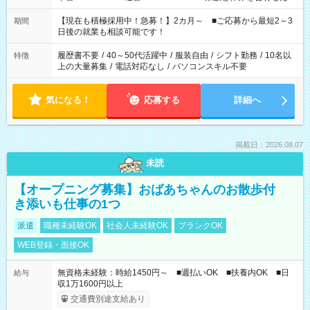
い」 「余裕を持って夕飯の準備がしたい」 「できれば残業はし
たくない」 など、ご希望を教えてくださいね。 ※Wワーク希望
【現在も積極採用中！急募！】2カ月～ ■ご応募から最短2～3
期間
の方へ 今ご覧のお仕事で希望する勤務時間と、もう1つのお仕事
日後の就業も相談可能です！
の勤務時間。 合計で週40時間を超える場合は応募できません。
履歴書不要
/
40～50代活躍中
/
服装自由
/
シフト勤務
/
10名以
特徴
上の大量募集
/
電話対応なし
/
パソコンスキル不要
気になる！
応募する
詳細へ
掲載日：2026.08.07
未読
【オープニング募集】おばあちゃんのお散歩付
き添いも仕事の1つ
派遣
職種未経験OK
社会人未経験OK
ブランクOK
WEB登録・面接OK
無資格未経験：時給1450円～ ■週払いOK ■扶養内OK ■日
給与
収1万1600円以上
交通費別途支給あり