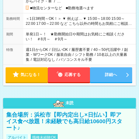
からバイク・車
/
…
■物流センターなど ■勤務地選べます
＜1日3時間～OK！＞ ▼ 例えば… ▼ 15:00～18:00 15:00～
勤務時間
22:00 17:00～22:00 など こちら以外の時間もお気軽にご相談く
ださい！
単発1日～！ ★勤務開始日や期間はお気軽にご相談くださ
期間
い！ ＃8月～ ＃9月～
週1日からOK
/
日払いOK
/
履歴書不要
/
40～50代活躍中
/
副
特徴
業・WワークOK
/
服装自由
/
シフト勤務
/
10名以上の大量募
集
/
電話対応なし
/
パソコンスキル不要
気になる！
応募する
詳細へ
未読
集合場所：浜松市【即内定出し×日払い】即ア
イス食べ放題！未経験でも高日給10600円スタ
ート♪
アルバイト
職種未経験OK