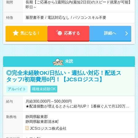
長期【ご応募から1週間以内(最短2日目)のスピード就業が可能】
期間
即日～
履歴書不要
/
電話対応なし
/
パソコンスキル不要
特徴
気になる！
応募する
詳細へ
未読
◎完全未経験OK/日払い・週払い対応！配送ス
タッフ/初期費用0円！【JCSロジスコ】
アルバイト
職種未経験OK
月給300,000円～500,000円
給与
★配達個数が増えるとさらに給与UP！ 1番稼ぐ人で月120万ほ
ど！ ・主要都市エリア 月収55万円／週5日稼働 月収65万~112
万円／週6日稼働 ・地方郊外エリア 月収40万円／週5日稼働 月
静岡県駿東郡
勤務地
収40万円~50万円／週6日稼働 ＜モデルイメージ＞ ■月収50万
静岡県駿東郡清水町
円 (27歳男性/江東区在住)※元建築関係 1日150個配達×25日勤務
JCSロジスコ株式会社
(日休み) ■月収80万円(43歳男性/墨田区在住)※元営業 1日200個
配達×25日勤務(月休み) 【試用期間】試用期間なし