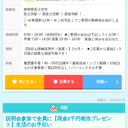
静岡県富士宮市
勤務地
富士宮駅
/
西富士宮駅
/
源道寺駅
/
…
≪車通勤もOK！≫ご自宅近くでご希望の勤務地を紹介しま
す。
9:00～18:00（休憩60分） ■ご希望があれば下記シフトもOK！
勤務時間
早番 7:00～16:00 遅番 10:00～19:00 「家族と休みを合わせた
い」 「余裕を持って夕飯の準備がしたい」 「できれば残業はし
たくない」 など、ご希望を教えてくださいね。 ※Wワーク希望
【現在も積極採用中！急募！】2カ月～ ■ご応募から最短2～3
期間
の方へ 今ご覧のお仕事で希望する勤務時間と、もう1つのお仕事
日後の就業も相談可能です！
の勤務時間。 合計で週40時間を超える場合は応募できません。
履歴書不要
/
40～50代活躍中
/
服装自由
/
シフト勤務
/
10名以
特徴
上の大量募集
/
電話対応なし
/
パソコンスキル不要
気になる！
応募する
詳細へ
掲載日：2026.07.29
未読
説明会参加で全員に【現金2千円相当プレゼン
ト】生活のお手伝い