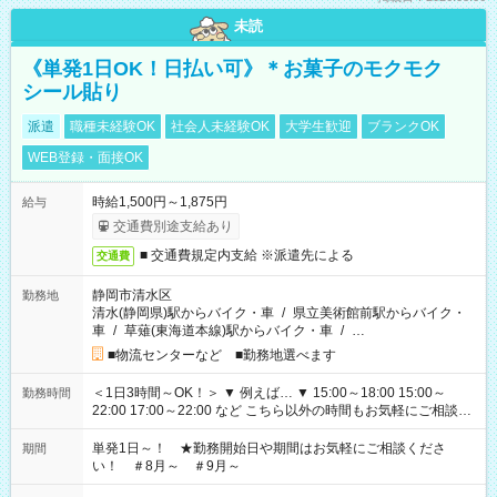
未読
《単発1日OK！日払い可》＊お菓子のモクモク
シール貼り
派遣
職種未経験OK
社会人未経験OK
大学生歓迎
ブランクOK
WEB登録・面接OK
時給1,500円～1,875円
給与
交通費別途支給あり
■ 交通費規定内支給 ※派遣先による
交通費
静岡市清水区
勤務地
清水(静岡県)駅からバイク・車
/
県立美術館前駅からバイク・
車
/
草薙(東海道本線)駅からバイク・車
/
…
■物流センターなど ■勤務地選べます
＜1日3時間～OK！＞ ▼ 例えば… ▼ 15:00～18:00 15:00～
勤務時間
22:00 17:00～22:00 など こちら以外の時間もお気軽にご相談く
ださい！
単発1日～！ ★勤務開始日や期間はお気軽にご相談くださ
期間
い！ ＃8月～ ＃9月～