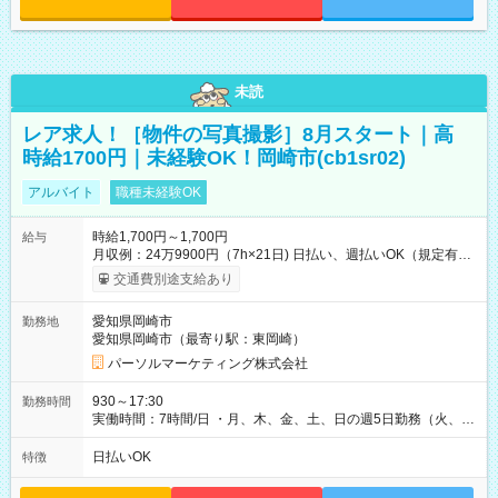
未読
レア求人！［物件の写真撮影］8月スタート｜高
時給1700円｜未経験OK！岡崎市(cb1sr02)
アルバイト
職種未経験OK
時給1,700円～1,700円
給与
月収例：24万9900円（7h×21日) 日払い、週払いOK（規定有
り） 【試用期間】試用期間なし
交通費別途支給あり
愛知県岡崎市
勤務地
愛知県岡崎市（最寄り駅：東岡崎）
パーソルマーケティング株式会社
930～17:30
勤務時間
実働時間：7時間/日 ・月、木、金、土、日の週5日勤務（火、水
は固定休です／夏季、年末年始等、長期休暇有り！） ・ワンシ
フト！ 残業ほぼナシ（0～5h/月）
日払いOK
特徴