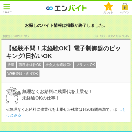
0
メニュー
気になる！
ログイン
お探しのバイト情報は掲載が終了しました。
掲載日 :2026
/
07
/
19
No.SCOST15140674-T5
【経験不問！未経験OK】電子制御盤のピッ
キング/日払いOK
派遣
職種未経験OK
社会人未経験OK
ブランクOK
WEB登録・面接OK
無理なくお給料に残業代を上乗せ！
未経験OKの仕事！
≪無理なくお給料に残業代を上乗せ≫残業は月20時間未満で、ほ
...も
っとみる