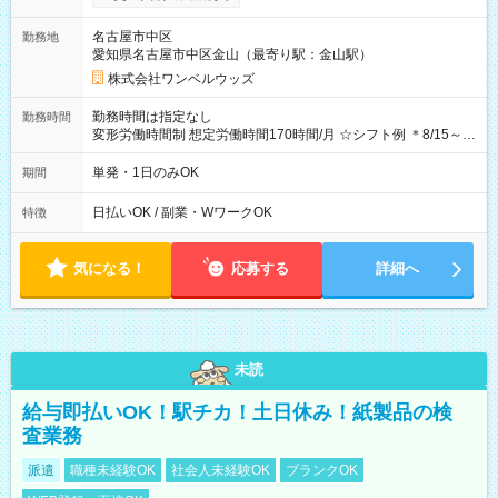
OK！（規定あり） ┗働いたその日に現金GET♪ お仕事後はコン
ビニATMから 日払い分を引き落とせます！ 【試用期間】試用
名古屋市中区
勤務地
期間なし
愛知県名古屋市中区金山（最寄り駅：金山駅）
株式会社ワンベルウッズ
勤務時間は指定なし
勤務時間
変形労働時間制 想定労働時間170時間/月 ☆シフト例 ＊8/15～
10/26 全日共通 08：00～12：00 17：00～21：00 ＊8/31
～9/19のみ下記シフトもあります！ 12：00～16：00 ＊9/6～
単発・1日のみOK
期間
10/6、10/11～26のみ下記シフトもあります！ 07：00～11：
00
日払いOK / 副業・WワークOK
特徴
気になる！
応募する
詳細へ
未読
給与即払いOK！駅チカ！土日休み！紙製品の検
査業務
派遣
職種未経験OK
社会人未経験OK
ブランクOK