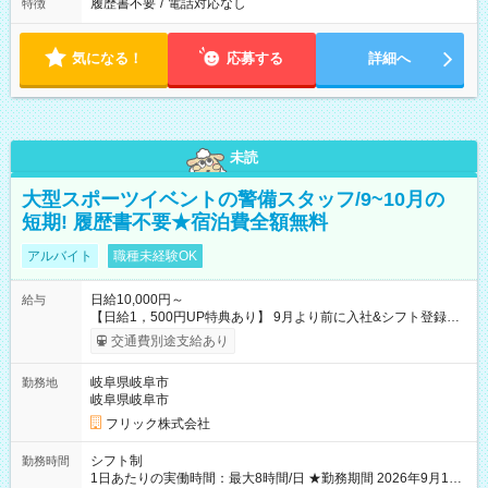
履歴書不要
/
電話対応なし
特徴
気になる！
応募する
詳細へ
未読
大型スポーツイベントの警備スタッフ/9~10月の
短期! 履歴書不要★宿泊費全額無料
アルバイト
職種未経験OK
日給10,000円～
給与
【日給1，500円UP特典あり】 9月より前に入社&シフト登録す
ると 期間中(9/16~10/23) の日給がUP! 日給1万1500円でしっか
交通費別途支給あり
り稼げます♪ 【試用期間】試用期間なし
岐阜県岐阜市
勤務地
岐阜県岐阜市
フリック株式会社
シフト制
勤務時間
1日あたりの実働時間：最大8時間/日 ★勤務期間 2026年9月16