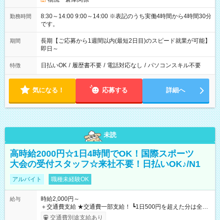
8:30～14:00 9:00～14:00 ※表記のうち実働4時間から4時間30分
勤務時間
です。
長期【ご応募から1週間以内(最短2日目)のスピード就業が可能】
期間
即日～
日払いOK
/
履歴書不要
/
電話対応なし
/
パソコンスキル不要
特徴
気になる！
応募する
詳細へ
未読
高時給2000円☆1日4時間でOK！国際スポーツ
大会の受付スタッフ☆来社不要！日払いOK♪/N1
アルバイト
職種未経験OK
時給2,000円～
給与
＋交通費支給 ★交通費一部支給！ ┗1日500円を超えた分は全額
支給！ ※往復500円以内の方は自己負担となります ★日払い
交通費別途支給あり