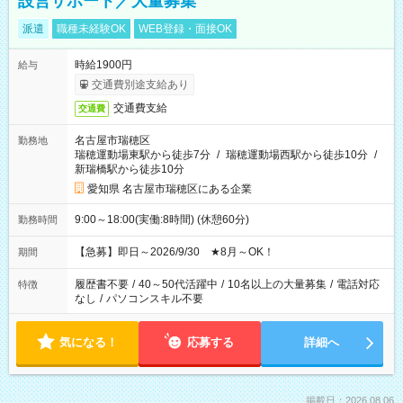
設営サポート／大量募集
派遣
職種未経験OK
WEB登録・面接OK
時給1900円
給与
交通費別途支給あり
交通費支給
交通費
名古屋市瑞穂区
勤務地
瑞穂運動場東駅から徒歩7分
/
瑞穂運動場西駅から徒歩10分
/
新瑞橋駅から徒歩10分
愛知県 名古屋市瑞穂区にある企業
9:00～18:00(実働:8時間) (休憩60分)
勤務時間
【急募】即日～2026/9/30 ★8月～OK！
期間
履歴書不要
/
40～50代活躍中
/
10名以上の大量募集
/
電話対応
特徴
なし
/
パソコンスキル不要
気になる！
応募する
詳細へ
掲載日：2026.08.06