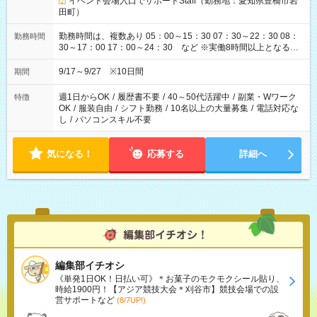
イベント会場入口でサポートStaff（勤務地：愛知県豊橋市岩
田町）
勤務時間は、複数あり 05：00～15：30 07：30～22：30 08：
勤務時間
30～17：00 17：00～24：30 など ※実働8時間以上となる勤
務もあります。 【休憩】60分+他休憩あり 交替で取得します。
安全面に配慮しこまめな休憩があります。
9/17～9/27 ※10日間
期間
週1日からOK
/
履歴書不要
/
40～50代活躍中
/
副業・Wワーク
特徴
OK
/
服装自由
/
シフト勤務
/
10名以上の大量募集
/
電話対応な
し
/
パソコンスキル不要
気になる！
応募する
詳細へ
編集部イチオシ
《単発1日OK！日払い可》＊お菓子のモクモクシール貼り、
時給1900円！【アジア競技大会＊刈谷市】競技会場での設
営サポートなど
(8/7UP!)