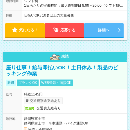
シフト制
勤務時間
1日あたりの実働時間：最大8時間/日 8:00～20:00（シフト制/実
働8時間） ※週5日勤務（場所次第では週4も有り） ※配達状況
によって時間外での勤務可能性有り ※案件により多少の前後あ
日払いOK / 10名以上の大量募集
特徴
り ※配達が完了次第、帰社OKです
気になる！
応募する
詳細へ
未読
座り仕事！給与即払いOK！土日休み！製品のピ
ッキング作業
派遣
ブランクOK
WEB登録・面接OK
時給1145円
給与
交通費別途支給あり
交通費支給有り
交通費
静岡県富士市
勤務地
静岡県富士市 ※車通勤・バイク通勤OK
物流・倉庫関係