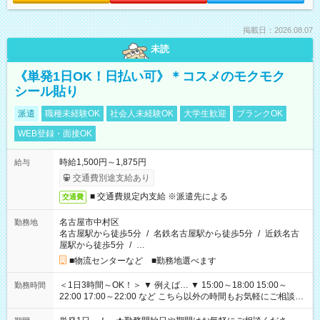
掲載日：2026.08.07
未読
《単発1日OK！日払い可》＊コスメのモクモク
シール貼り
派遣
職種未経験OK
社会人未経験OK
大学生歓迎
ブランクOK
WEB登録・面接OK
時給1,500円～1,875円
給与
交通費別途支給あり
■ 交通費規定内支給 ※派遣先による
交通費
名古屋市中村区
勤務地
名古屋駅から徒歩5分
/
名鉄名古屋駅から徒歩5分
/
近鉄名古
屋駅から徒歩5分
/
…
■物流センターなど ■勤務地選べます
＜1日3時間～OK！＞ ▼ 例えば… ▼ 15:00～18:00 15:00～
勤務時間
22:00 17:00～22:00 など こちら以外の時間もお気軽にご相談く
ださい！