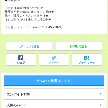
◆未経験OK！
〇まずは事前登録だけでもOK！
履歴書不要で気軽にオンライン登録★
氏名・職種などを入力するだけ★
オシゴトただいま少しずつ増加中★
【広告ナンバー：1314WR0715G45★30-N】
メール
LINE
で送る
で送る
シェア
ツイート
ブックマーク
かんたん検索はこちら
エンバイトTOP
人気のバイト