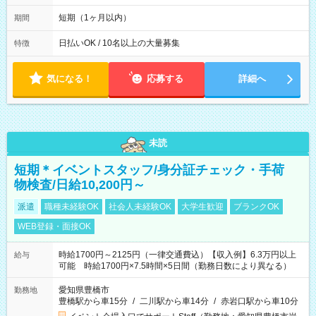
日~2026年10月23日 短期勤務OK! 期間中フル勤務できる方優遇
※週3~5日勤務(勤務日数応相談) ※期間前から勤務スタートも可
短期（1ヶ月以内）
期間
能です! ★勤務時間 8:00~17:00(休憩1時間) ※現場により変動あ
り ※夜勤シフトあり
日払いOK / 10名以上の大量募集
特徴
気になる！
応募する
詳細へ
未読
短期＊イベントスタッフ/身分証チェック・手荷
物検査/日給10,200円～
派遣
職種未経験OK
社会人未経験OK
大学生歓迎
ブランクOK
WEB登録・面接OK
時給1700円～2125円（一律交通費込）【収入例】6.3万円以上
給与
可能 時給1700円×7.5時間×5日間（勤務日数により異なる）
愛知県豊橋市
勤務地
豊橋駅から車15分
/
二川駅から車14分
/
赤岩口駅から車10分