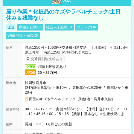
未読
座り作業＊化粧品のキズやラベルチェック/土日
休み＆残業なし
派遣
職種未経験OK
社会人未経験OK
ブランクOK
WEB登録・面接OK
時給1250円～1563円+交通費別途支給 【月収例】 月収21万円
給与
以上可能 時給1250円×7時間45分×22日
交通費別途支給あり
月額上限規定あり
交通費
20～25万円
月収例
静岡県袋井市
勤務地
愛野(静岡県)駅から車10分
/
磐田駅から車20分
/
掛川駅から車
20分
商品のキズやラベルチェック（勤務地：袋井市久能）
08：30～17：15（実働7時間45分） 【休憩】合計60分 12：00
勤務時間
～12：45 15：00～15：15 【残業】基本なし ※生産状況によ
り、1日1時間程度発生する可能性あり
長期 ※2、3ヵ月ごとの更新
期間