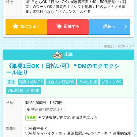
週1日からOK
/
日払いOK
/
履歴書不要
/
40～50代活躍中
/
副
特徴
業・WワークOK
/
服装自由
/
シフト勤務
/
10名以上の大量募
集
/
電話対応なし
/
パソコンスキル不要
気になる！
応募する
詳細へ
掲載日：2026.08.07
未読
《単発1日OK！日払い可》＊DMのモクモクシ
ール貼り
派遣
職種未経験OK
社会人未経験OK
大学生歓迎
ブランクOK
WEB登録・面接OK
時給1,500円～1,875円
給与
交通費別途支給あり
■ 交通費規定内支給 ※派遣先による
交通費
浜松市中央区
勤務地
浜松駅からバイク・車
/
新浜松駅からバイク・車
/
遠州病院駅