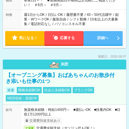
単発1日～！ ★勤務開始日や期間はお気軽にご相談くださ
期間
い！ ＃8月～ ＃9月～
週1日からOK
/
日払いOK
/
履歴書不要
/
40～50代活躍中
/
副
特徴
業・WワークOK
/
服装自由
/
シフト勤務
/
10名以上の大量募
集
/
電話対応なし
/
パソコンスキル不要
気になる！
応募する
詳細へ
掲載日：2026.08.07
未読
【オープニング募集】おばあちゃんのお散歩付
き添いも仕事の1つ
派遣
職種未経験OK
社会人未経験OK
ブランクOK
WEB登録・面接OK
無資格未経験：時給1400円～ ■週払いOK ■扶養内OK ■日
給与
収1万1200円以上
交通費別途支給あり
交通費全額支給（ガソリン代もOK！）
交通費