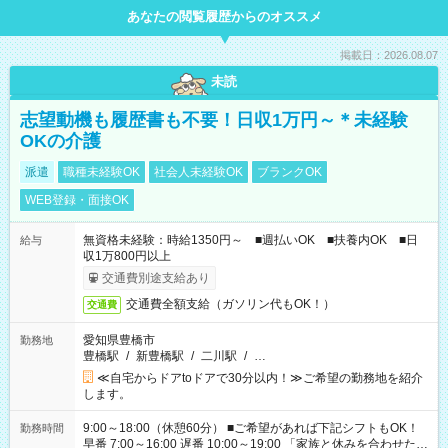
あなたの閲覧履歴からのオススメ
掲載日：2026.08.07
未読
志望動機も履歴書も不要！日収1万円～＊未経験
OKの介護
派遣
職種未経験OK
社会人未経験OK
ブランクOK
WEB登録・面接OK
無資格未経験：時給1350円～ ■週払いOK ■扶養内OK ■日
給与
収1万800円以上
交通費別途支給あり
交通費全額支給（ガソリン代もOK！）
交通費
愛知県豊橋市
勤務地
豊橋駅
/
新豊橋駅
/
二川駅
/
…
≪自宅からドアtoドアで30分以内！≫ご希望の勤務地を紹介
します。
9:00～18:00（休憩60分） ■ご希望があれば下記シフトもOK！
勤務時間
早番 7:00～16:00 遅番 10:00～19:00 「家族と休みを合わせた