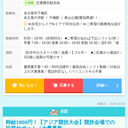
交通費全額支給
交通費
名古屋市千種区
勤務地
名古屋大学駅
/
千種駅
/
東山公園(愛知県)駅
/
…
≪自宅からドアtoドアで30分以内！≫ご希望の勤務地を紹介
します。
9:00～18:00（休憩60分） ■ご希望があれば下記シフトもOK！
勤務時間
早番 7:00～16:00 遅番 10:00～19:00 夜勤 16:30～翌9:30 「家族
と休みを合わせたい」 「余裕を持って夕飯の準備がしたい」
「できれば残業はしたくない」 など、ご希望を教えてください
【8月中のスタートOK！急募！】2カ月～ ■ご応募から最短2～
期間
ね。 ※Wワーク希望の方へ 今ご覧のお仕事で希望する勤務時間
3日後に就業が可能です！
と、もう1つのお仕事の勤務時間。 合計で週40時間を超える場
合は応募できません。
履歴書不要
/
40～50代活躍中
/
服装自由
/
シフト勤務
/
10名以
特徴
上の大量募集
/
電話対応なし
/
パソコンスキル不要
気になる！
応募する
詳細へ
掲載日：2026.08.08
未読
時給1900円！【アジア競技大会】競技会場での