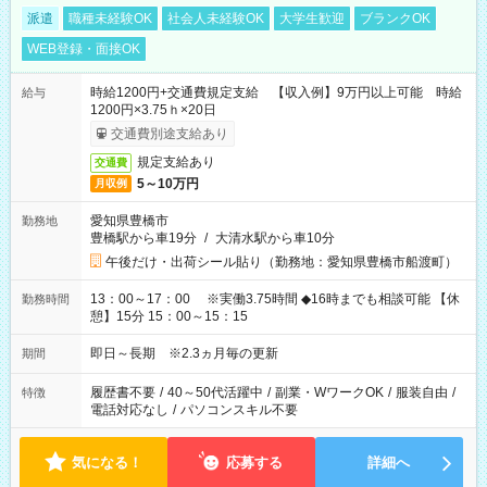
派遣
職種未経験OK
社会人未経験OK
大学生歓迎
ブランクOK
WEB登録・面接OK
時給1200円+交通費規定支給 【収入例】9万円以上可能 時給
給与
1200円×3.75ｈ×20日
交通費別途支給あり
規定支給あり
交通費
5～10万円
月収例
愛知県豊橋市
勤務地
豊橋駅から車19分
/
大清水駅から車10分
午後だけ・出荷シール貼り（勤務地：愛知県豊橋市船渡町）
13：00～17：00 ※実働3.75時間 ◆16時までも相談可能 【休
勤務時間
憩】15分 15：00～15：15
即日～長期 ※2.3ヵ月毎の更新
期間
履歴書不要
/
40～50代活躍中
/
副業・WワークOK
/
服装自由
/
特徴
電話対応なし
/
パソコンスキル不要
気になる！
応募する
詳細へ