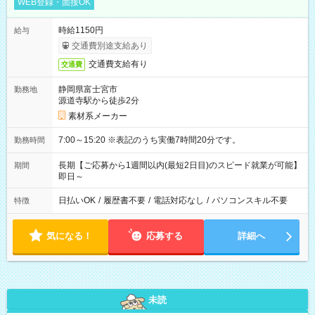
WEB登録・面接OK
時給1150円
給与
交通費別途支給あり
交通費支給有り
交通費
静岡県富士宮市
勤務地
源道寺駅から徒歩2分
素材系メーカー
7:00～15:20 ※表記のうち実働7時間20分です。
勤務時間
長期【ご応募から1週間以内(最短2日目)のスピード就業が可能】
期間
即日～
日払いOK
/
履歴書不要
/
電話対応なし
/
パソコンスキル不要
特徴
気になる！
応募する
詳細へ
未読