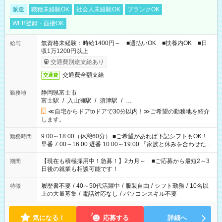
派遣
職種未経験OK
社会人未経験OK
ブランクOK
WEB登録・面接OK
無資格未経験：時給1400円～ ■週払いOK ■扶養内OK ■日
給与
収1万1200円以上
交通費別途支給あり
交通費全額支給
交通費
静岡県富士市
勤務地
富士駅
/
入山瀬駅
/
須津駅
/
…
≪自宅からドアtoドアで30分以内！≫ご希望の勤務地を紹介
します。
9:00～18:00（休憩60分） ■ご希望があれば下記シフトもOK！
勤務時間
早番 7:00～16:00 遅番 10:00～19:00 「家族と休みを合わせた
い」 「余裕を持って夕飯の準備がしたい」 「できれば残業はし
たくない」 など、ご希望を教えてくださいね。 ※Wワーク希望
【現在も積極採用中！急募！】2カ月～ ■ご応募から最短2～3
期間
の方へ 今ご覧のお仕事で希望する勤務時間と、もう1つのお仕事
日後の就業も相談可能です！
の勤務時間。 合計で週40時間を超える場合は応募できません。
履歴書不要
/
40～50代活躍中
/
服装自由
/
シフト勤務
/
10名以
特徴
上の大量募集
/
電話対応なし
/
パソコンスキル不要
気になる！
応募する
詳細へ