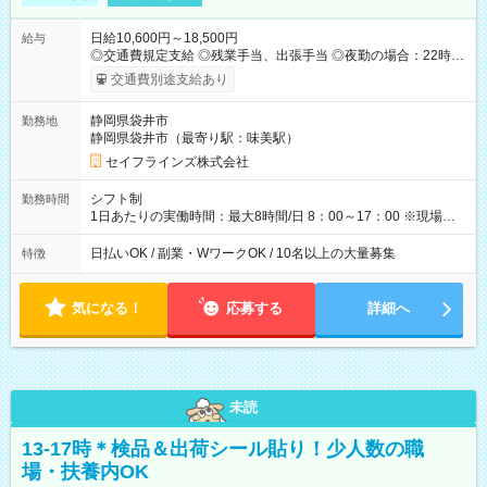
日給10,600円～18,500円
給与
◎交通費規定支給 ◎残業手当、出張手当 ◎夜勤の場合：22時～
翌5時は割増給与 ◎日払い・週払い可(希望者／条件有) ◎社食あ
交通費別途支給あり
り ＜月収例＞ 入社3か月：月収28万 入社1年：月収39万 ◎自分
のぺースで勤務可能 週2～OK！あなたの働き方と相談します♪
静岡県袋井市
勤務地
ダブルワークも可能です☺ ◎髪色、ピアス、タトゥーOK おしゃ
静岡県袋井市（最寄り駅：味美駅）
れも自由に楽しめます！ 【試用期間】試用期間あり 試用期間の
長さ：3ヶ月 雇用形態、給与は本採用時と同じです。
セイフラインズ株式会社
シフト制
勤務時間
1日あたりの実働時間：最大8時間/日 8：00～17：00 ※現場によ
っては多少時間は前後します ▶残業ほとんどなし！ ▶時間より
早く終わることの方が多いと思います。現場によっては午前中
日払いOK / 副業・WワークOK / 10名以上の大量募集
特徴
で終わってしまう場合も。その場合も日給は同額支給！ ▶ご希
望の方は夜勤（21:00～6:00）のお仕事も可能。
気になる！
応募する
詳細へ
未読
13-17時＊検品＆出荷シール貼り！少人数の職
場・扶養内OK