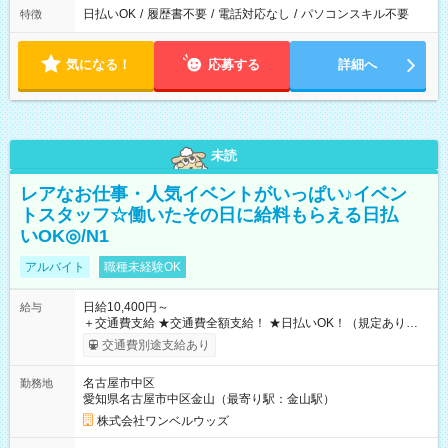
日払いOK
/
履歴書不要
/
電話対応なし
/
パソコンスキル不要
特徴
気になる！
応募する
詳細へ
未読
レアなお仕事・人気イベントがいっぱい♪イベン
トスタッフ☆働いたその日に給料もらえる日払
いOK◎/N1
アルバイト
職種未経験OK
日給10,400円～
給与
＋交通費支給 ★交通費全額支給！ ★日払いOK！（規定あり） ┗
働いたその日に現金GET♪ お仕事後はコンビニATMから 日払
交通費別途支給あり
い分を引き落とせます！ 【試用期間】試用期間なし
名古屋市中区
勤務地
愛知県名古屋市中区金山（最寄り駅：金山駅）
株式会社ワンベルウッズ