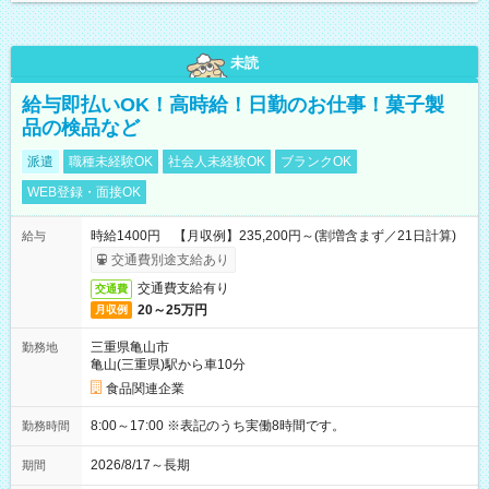
未読
給与即払いOK！高時給！日勤のお仕事！菓子製
品の検品など
派遣
職種未経験OK
社会人未経験OK
ブランクOK
WEB登録・面接OK
時給1400円 【月収例】235,200円～(割増含まず／21日計算)
給与
交通費別途支給あり
交通費支給有り
交通費
20～25万円
月収例
三重県亀山市
勤務地
亀山(三重県)駅から車10分
食品関連企業
8:00～17:00 ※表記のうち実働8時間です。
勤務時間
2026/8/17～長期
期間