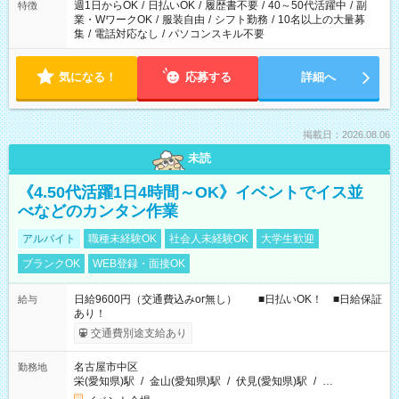
週1日からOK
/
日払いOK
/
履歴書不要
/
40～50代活躍中
/
副
特徴
業・WワークOK
/
服装自由
/
シフト勤務
/
10名以上の大量募
集
/
電話対応なし
/
パソコンスキル不要
気になる！
応募する
詳細へ
掲載日：2026.08.06
未読
《4.50代活躍1日4時間～OK》イベントでイス並
べなどのカンタン作業
アルバイト
職種未経験OK
社会人未経験OK
大学生歓迎
ブランクOK
WEB登録・面接OK
日給9600円（交通費込みor無し） ■日払いOK！ ■日給保証
給与
あり！
交通費別途支給あり
名古屋市中区
勤務地
栄(愛知県)駅
/
金山(愛知県)駅
/
伏見(愛知県)駅
/
…