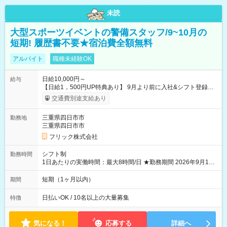
未読
大型スポーツイベントの警備スタッフ/9~10月の
短期! 履歴書不要★宿泊費全額無料
アルバイト
職種未経験OK
日給10,000円～
給与
【日給1，500円UP特典あり】 9月より前に入社&シフト登録す
ると 期間中(9/16~10/23) の日給がUP! 日給1万1500円でしっか
交通費別途支給あり
り稼げます♪ 【試用期間】試用期間なし
三重県四日市市
勤務地
三重県四日市市
フリック株式会社
シフト制
勤務時間
1日あたりの実働時間：最大8時間/日 ★勤務期間 2026年9月16
日~2026年10月23日 短期勤務OK! 期間中フル勤務できる方優遇
※週3~5日勤務(勤務日数応相談) ※期間前から勤務スタートも可
短期（1ヶ月以内）
期間
能です! ★勤務時間 8:00~17:00(休憩1時間) ※現場により変動あ
り ※夜勤シフトあり
日払いOK / 10名以上の大量募集
特徴
気になる！
応募する
詳細へ