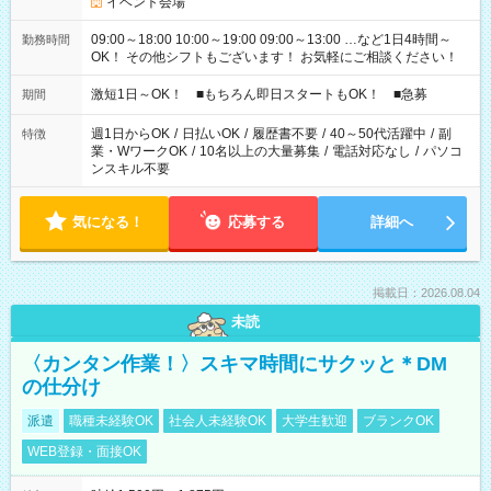
イベント会場
09:00～18:00 10:00～19:00 09:00～13:00 …など1日4時間～
勤務時間
OK！ その他シフトもございます！ お気軽にご相談ください！
激短1日～OK！ ■もちろん即日スタートもOK！ ■急募
期間
週1日からOK
/
日払いOK
/
履歴書不要
/
40～50代活躍中
/
副
特徴
業・WワークOK
/
10名以上の大量募集
/
電話対応なし
/
パソコ
ンスキル不要
気になる！
応募する
詳細へ
掲載日：2026.08.04
未読
〈カンタン作業！〉スキマ時間にサクッと＊DM
の仕分け
派遣
職種未経験OK
社会人未経験OK
大学生歓迎
ブランクOK
WEB登録・面接OK