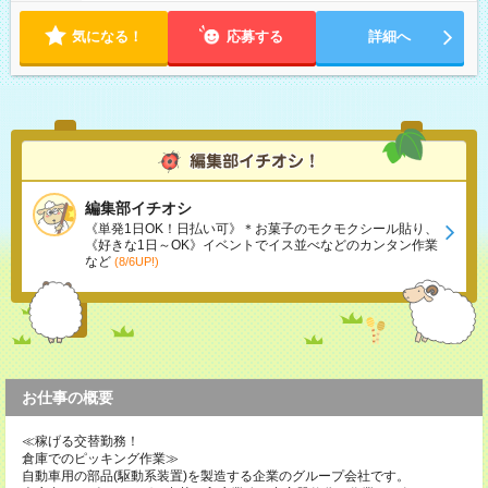
気になる！
応募する
詳細へ
編集部イチオシ
《単発1日OK！日払い可》＊お菓子のモクモクシール貼り、
《好きな1日～OK》イベントでイス並べなどのカンタン作業
など
(8/6UP!)
お仕事の概要
≪稼げる交替勤務！
倉庫でのピッキング作業≫
自動車用の部品(駆動系装置)を製造する企業のグループ会社です。