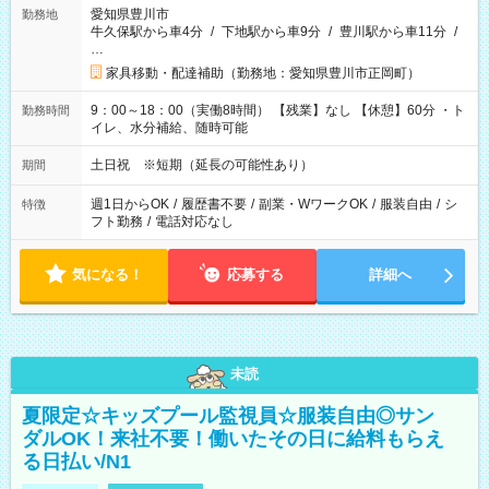
愛知県豊川市
勤務地
牛久保駅から車4分
/
下地駅から車9分
/
豊川駅から車11分
/
…
家具移動・配達補助（勤務地：愛知県豊川市正岡町）
9：00～18：00（実働8時間） 【残業】なし 【休憩】60分 ・ト
勤務時間
イレ、水分補給、随時可能
土日祝 ※短期（延長の可能性あり）
期間
週1日からOK
/
履歴書不要
/
副業・WワークOK
/
服装自由
/
シ
特徴
フト勤務
/
電話対応なし
気になる！
応募する
詳細へ
未読
夏限定☆キッズプール監視員☆服装自由◎サン
ダルOK！来社不要！働いたその日に給料もらえ
る日払い/N1