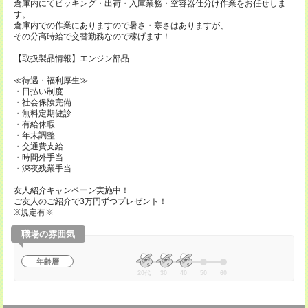
倉庫内にてピッキング・出荷・入庫業務・空容器仕分け作業をお任せしま
す。
倉庫内での作業にありますので暑さ・寒さはありますが、
その分高時給で交替勤務なので稼げます！
【取扱製品情報】エンジン部品
≪待遇・福利厚生≫
・日払い制度
・社会保険完備
・無料定期健診
・有給休暇
・年末調整
・交通費支給
・時間外手当
・深夜残業手当
友人紹介キャンペーン実施中！
ご友人のご紹介で3万円ずつプレゼント！
※規定有※
職場の雰囲気
年齢層
20代
30
40
50
60