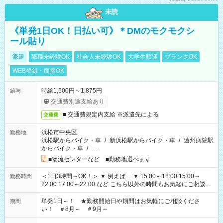
未読
《単発1日OK！日払い可》＊DMのモクモクシ
ール貼り
派遣
職種未経験OK
社会人未経験OK
大学生歓迎
ブランクOK
WEB登録・面接OK
時給1,500円～1,875円
給与
交通費別途支給あり
■ 交通費規定内支給 ※派遣先による
交通費
浜松市中央区
勤務地
浜松駅からバイク・車
/
新浜松駅からバイク・車
/
遠州病院駅
からバイク・車
/
…
■物流センターなど ■勤務地選べます
＜1日3時間～OK！＞ ▼ 例えば… ▼ 15:00～18:00 15:00～
勤務時間
22:00 17:00～22:00 など こちら以外の時間もお気軽にご相談く
ださい！
単発1日～！ ★勤務開始日や期間はお気軽にご相談くださ
期間
い！ ＃8月～ ＃9月～