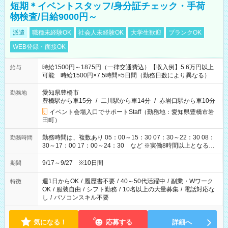
短期＊イベントスタッフ/身分証チェック・手荷
物検査/日給9000円～
派遣
職種未経験OK
社会人未経験OK
大学生歓迎
ブランクOK
WEB登録・面接OK
時給1500円～1875円（一律交通費込）【収入例】5.6万円以上
給与
可能 時給1500円×7.5時間×5日間（勤務日数により異なる）
愛知県豊橋市
勤務地
豊橋駅から車15分
/
二川駅から車14分
/
赤岩口駅から車10分
イベント会場入口でサポートStaff（勤務地：愛知県豊橋市岩
田町）
勤務時間は、複数あり 05：00～15：30 07：30～22：30 08：
勤務時間
30～17：00 17：00～24：30 など ※実働8時間以上となる勤
務もあります。 【休憩】60分+他休憩あり 交替で取得します。
安全面に配慮しこまめな休憩があります。
9/17～9/27 ※10日間
期間
週1日からOK
/
履歴書不要
/
40～50代活躍中
/
副業・Wワーク
特徴
OK
/
服装自由
/
シフト勤務
/
10名以上の大量募集
/
電話対応な
し
/
パソコンスキル不要
気になる！
応募する
詳細へ