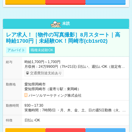
未読
レア求人！［物件の写真撮影］8月スタート｜高
時給1700円｜未経験OK！岡崎市(cb1sr02)
アルバイト
職種未経験OK
時給1,700円～1,700円
給与
月収例：24万9900円（7h×21日) 日払い、週払いOK（規定有
り） 【試用期間】試用期間なし
交通費別途支給あり
愛知県岡崎市
勤務地
愛知県岡崎市（最寄り駅：東岡崎）
パーソルマーケティング株式会社
930～17:30
勤務時間
実働時間：7時間/日 ・月、木、金、土、日の週5日勤務（火、水
は固定休です／夏季、年末年始等、長期休暇有り！） ・ワンシ
フト！ 残業ほぼナシ（0～5h/月）
日払いOK
特徴