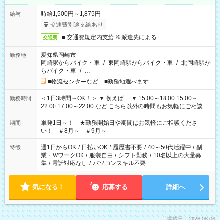
時給1,500円～1,875円
給与
交通費別途支給あり
■ 交通費規定内支給 ※派遣先による
交通費
愛知県岡崎市
勤務地
岡崎駅からバイク・車
/
東岡崎駅からバイク・車
/
北岡崎駅か
らバイク・車
/
…
■物流センターなど ■勤務地選べます
＜1日3時間～OK！＞ ▼ 例えば… ▼ 15:00～18:00 15:00～
勤務時間
22:00 17:00～22:00 など こちら以外の時間もお気軽にご相談く
ださい！
単発1日～！ ★勤務開始日や期間はお気軽にご相談くださ
期間
い！ ＃8月～ ＃9月～
週1日からOK
/
日払いOK
/
履歴書不要
/
40～50代活躍中
/
副
特徴
業・WワークOK
/
服装自由
/
シフト勤務
/
10名以上の大量募
集
/
電話対応なし
/
パソコンスキル不要
気になる！
応募する
詳細へ
掲載日：2026.08.06