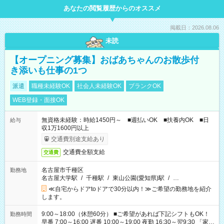
あなたの閲覧履歴からのオススメ
掲載日：2026.08.06
未読
【オープニング募集】おばあちゃんのお散歩付
き添いも仕事の1つ
派遣
職種未経験OK
社会人未経験OK
ブランクOK
WEB登録・面接OK
無資格未経験：時給1450円～ ■週払いOK ■扶養内OK ■日
給与
収1万1600円以上
交通費別途支給あり
交通費全額支給
交通費
名古屋市千種区
勤務地
名古屋大学駅
/
千種駅
/
東山公園(愛知県)駅
/
…
≪自宅からドアtoドアで30分以内！≫ご希望の勤務地を紹介
します。
9:00～18:00（休憩60分） ■ご希望があれば下記シフトもOK！
勤務時間
早番 7:00～16:00 遅番 10:00～19:00 夜勤 16:30～翌9:30 「家族