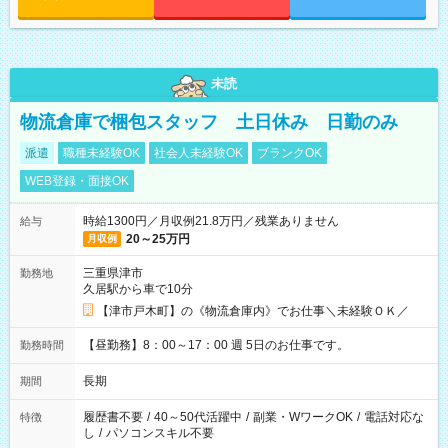
未読
物流倉庫で梱包スタッフ 土日休み 日勤のみ
派遣
職種未経験OK
社会人未経験OK
ブランクOK
WEB登録・面接OK
時給1300円／月収例21.8万円／残業ありません
給与
20～25万円
月収例
三重県津市
勤務地
久居駅から車で10分
【津市戸木町】の《物流倉庫内》でお仕事＼未経験ＯＫ／
【昼勤務】8：00～17：00 週 5日のお仕事です。
勤務時間
長期
期間
履歴書不要
/
40～50代活躍中
/
副業・WワークOK
/
電話対応な
特徴
し
/
パソコンスキル不要