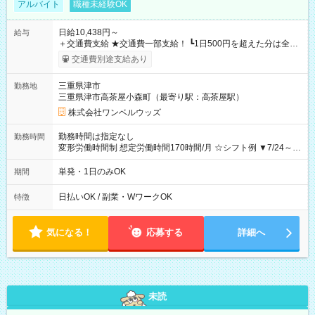
アルバイト
職種未経験OK
日給10,438円～
給与
＋交通費支給 ★交通費一部支給！ ┗1日500円を超えた分は全額
支給！ ※往復500円以内の方は自己負担となります ★日払い
交通費別途支給あり
OK！（規定あり） ┗働いたその日に現金GET♪ お仕事後はコン
ビニATMから 日払い分を引き落とせます！ 【試用期間】試用
三重県津市
勤務地
期間なし
三重県津市高茶屋小森町（最寄り駅：高茶屋駅）
株式会社ワンベルウッズ
勤務時間は指定なし
勤務時間
変形労働時間制 想定労働時間170時間/月 ☆シフト例 ▼7/24～
8/31 10：45～18：30
単発・1日のみOK
期間
日払いOK / 副業・WワークOK
特徴
気になる！
応募する
詳細へ
未読