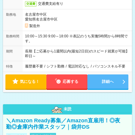
交通費支給有り
交通費
名古屋市中区
勤務地
愛知県名古屋市中区
製造外
10:00～15:30 9:00～18:00 ※表記のうち実働5時間から8時間で
勤務時間
す。
長期【ご応募から1週間以内(最短2日目)のスピード就業が可能】
期間
即日～
履歴書不要
/
シフト勤務
/
電話対応なし
/
パソコンスキル不要
特徴
気になる！
応募する
詳細へ
未読
＼Amazon Ready募集／Amazon直雇用！◎夜
勤◎倉庫内作業スタッフ｜袋井DS