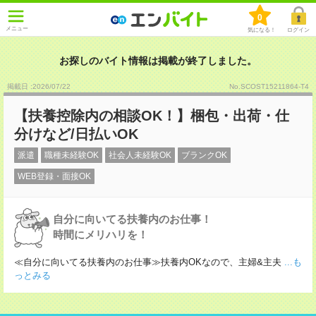
0
メニュー
気になる！
ログイン
お探しのバイト情報は掲載が終了しました。
掲載日 :2026
/
07
/
22
No.SCOST15211864-T4
【扶養控除内の相談OK！】梱包・出荷・仕
分けなど/日払いOK
派遣
職種未経験OK
社会人未経験OK
ブランクOK
WEB登録・面接OK
自分に向いてる扶養内のお仕事！
時間にメリハリを！
≪自分に向いてる扶養内のお仕事≫扶養内OKなので、主婦&主夫
...も
っとみる