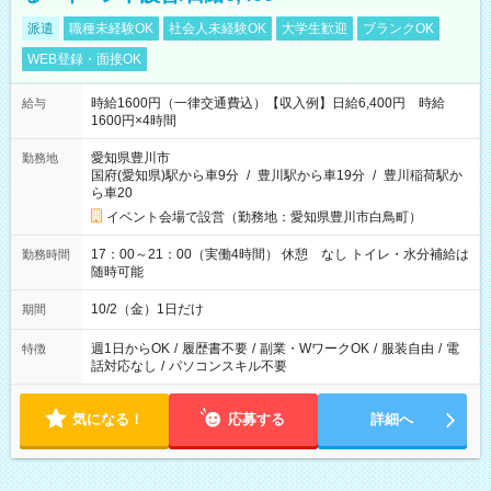
派遣
職種未経験OK
社会人未経験OK
大学生歓迎
ブランクOK
WEB登録・面接OK
時給1600円（一律交通費込）【収入例】日給6,400円 時給
給与
1600円×4時間
愛知県豊川市
勤務地
国府(愛知県)駅から車9分
/
豊川駅から車19分
/
豊川稲荷駅か
ら車20
イベント会場で設営（勤務地：愛知県豊川市白鳥町）
17：00～21：00（実働4時間） 休憩 なし トイレ・水分補給は
勤務時間
随時可能
10/2（金）1日だけ
期間
週1日からOK
/
履歴書不要
/
副業・WワークOK
/
服装自由
/
電
特徴
話対応なし
/
パソコンスキル不要
気になる！
応募する
詳細へ