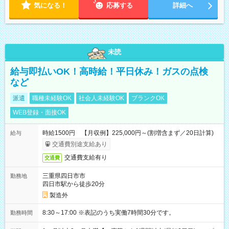
気になる！
応募する
詳細へ
未読
給与即払いOK！高時給！平日休み！ガスの点検
など
派遣
職種未経験OK
社会人未経験OK
ブランクOK
WEB登録・面接OK
時給1500円 【月収例】225,000円～(割増含まず／20日計算)
給与
交通費別途支給あり
交通費支給有り
交通費
三重県四日市市
勤務地
四日市駅から徒歩20分
製造外
8:30～17:00 ※表記のうち実働7時間30分です。
勤務時間