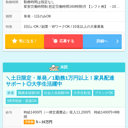
勤務時間は指定なし
勤務時間
変形労働時間制 想定労働時間160時間/月 【シフト例】 ・10：
00～20：00
単発・1日のみOK
期間
日払いOK / 副業・WワークOK / 10名以上の大量募集
特徴
気になる！
応募する
詳細へ
未読
＼土日限定・単発／1勤務1万円以上！家具配達
サポート◎大学生活躍中
派遣
職種未経験OK
社会人未経験OK
大学生歓迎
ブランクOK
WEB登録・面接OK
時給1400円（一律交通費込）収入11,200円 時給1400円×8時
給与
間
5～10万円
月収例