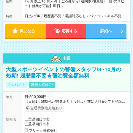
1ヶ月以上3ヶ月未満【ご応募から1週間以内(最短2日目)のスピ
期間
ード就業が可能】即日～
日払いOK
/
履歴書不要
/
電話対応なし
/
パソコンスキル不要
特徴
気になる！
応募する
詳細へ
未読
大型スポーツイベントの警備スタッフ/9~10月の
短期! 履歴書不要★宿泊費全額無料
アルバイト
職種未経験OK
日給10,000円～
給与
【日給1，500円UP特典あり】 9月より前に入社&シフト登録す
ると 期間中(9/16~10/23) の日給がUP! 日給1万1500円でしっか
交通費別途支給あり
り稼げます♪ 【試用期間】試用期間なし
三重県四日市市
勤務地
三重県四日市市
フリック株式会社