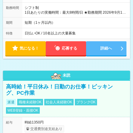
シフト制
勤務時間
1日あたりの実働時間：最大8時間/日 ★勤務期間 2026年9月16
日~2026年10月23日 短期勤務OK! 期間中フル勤務できる方優遇
※週3~5日勤務(勤務日数応相談) ※期間前から勤務スタートも可
短期（1ヶ月以内）
期間
能です! ★勤務時間 8:00~17:00(休憩1時間) ※現場により変動あ
り ※夜勤シフトあり
日払いOK / 10名以上の大量募集
特徴
気になる！
応募する
詳細へ
未読
高時給！平日休み！日勤のお仕事！ピッキン
グ、PC作業
派遣
職種未経験OK
社会人未経験OK
ブランクOK
WEB登録・面接OK
時給1350円
給与
交通費別途支給あり