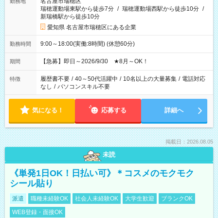
名古屋市瑞穂区
勤務地
瑞穂運動場東駅から徒歩7分
/
瑞穂運動場西駅から徒歩10分
/
新瑞橋駅から徒歩10分
愛知県 名古屋市瑞穂区にある企業
9:00～18:00(実働:8時間) (休憩60分)
勤務時間
【急募】即日～2026/9/30 ★8月～OK！
期間
履歴書不要
/
40～50代活躍中
/
10名以上の大量募集
/
電話対応
特徴
なし
/
パソコンスキル不要
気になる！
応募する
詳細へ
掲載日：2026.08.05
未読
《単発1日OK！日払い可》＊コスメのモクモク
シール貼り
派遣
職種未経験OK
社会人未経験OK
大学生歓迎
ブランクOK
WEB登録・面接OK