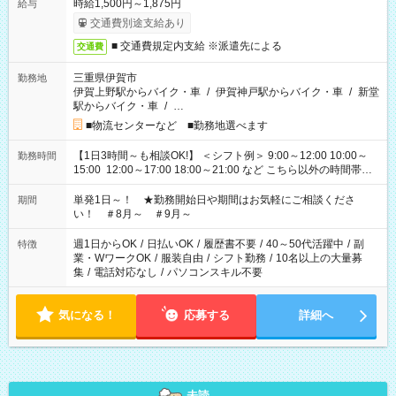
時給1,500円～1,875円
給与
交通費別途支給あり
■ 交通費規定内支給 ※派遣先による
交通費
三重県伊賀市
勤務地
伊賀上野駅からバイク・車
/
伊賀神戸駅からバイク・車
/
新堂
駅からバイク・車
/
…
■物流センターなど ■勤務地選べます
【1日3時間～も相談OK!】 ＜シフト例＞ 9:00～12:00 10:00～
勤務時間
15:00 12:00～17:00 18:00～21:00 など こちら以外の時間帯も
お気軽にご相談ください！
単発1日～！ ★勤務開始日や期間はお気軽にご相談くださ
期間
い！ ＃8月～ ＃9月～
週1日からOK
/
日払いOK
/
履歴書不要
/
40～50代活躍中
/
副
特徴
業・WワークOK
/
服装自由
/
シフト勤務
/
10名以上の大量募
集
/
電話対応なし
/
パソコンスキル不要
気になる！
応募する
詳細へ
未読