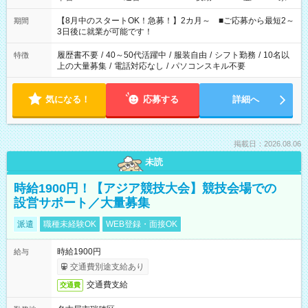
と休みを合わせたい」 「余裕を持って夕飯の準備がしたい」
「できれば残業はしたくない」 など、ご希望を教えてください
【8月中のスタートOK！急募！】2カ月～ ■ご応募から最短2～
期間
ね。 ※Wワーク希望の方へ 今ご覧のお仕事で希望する勤務時間
3日後に就業が可能です！
と、もう1つのお仕事の勤務時間。 合計で週40時間を超える場
合は応募できません。
履歴書不要
/
40～50代活躍中
/
服装自由
/
シフト勤務
/
10名以
特徴
上の大量募集
/
電話対応なし
/
パソコンスキル不要
気になる！
応募する
詳細へ
掲載日：2026.08.06
未読
時給1900円！【アジア競技大会】競技会場での
設営サポート／大量募集
派遣
職種未経験OK
WEB登録・面接OK
時給1900円
給与
交通費別途支給あり
交通費支給
交通費