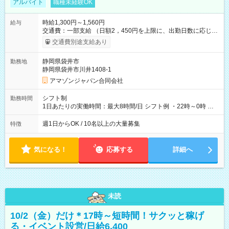
アルバイト
職種未経験OK
時給1,300円～1,560円
給与
交通費：一部支給 （日額2，450円を上限に、出勤日数に応じて
実費支給） ※22:00～翌5:00までは時給25%UP！ ■給与前払い
交通費別途支給あり
制度あり ※前払い額の上限あり、手数料無料（Amazon負担）
そのほか所定の条件が適用されます 【試用期間】試用期間なし
静岡県袋井市
勤務地
静岡県袋井市川井1408-1
アマゾンジャパン合同会社
シフト制
勤務時間
1日あたりの実働時間：最大8時間/日 シフト例 ・22時～0時 入
社後、就業可能シフトをご確認の上、申請してください。
週1日からOK / 10名以上の大量募集
特徴
気になる！
応募する
詳細へ
未読
10/2（金）だけ＊17時～短時間！サクッと稼げ
る・イベント設営/日給6,400