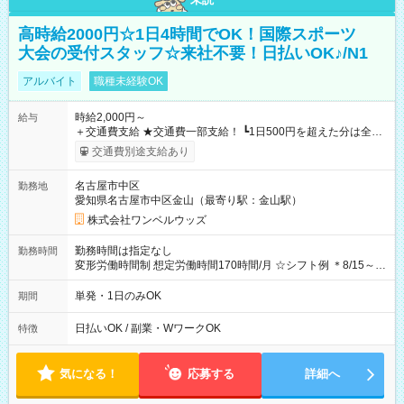
高時給2000円☆1日4時間でOK！国際スポーツ
大会の受付スタッフ☆来社不要！日払いOK♪/N1
アルバイト
職種未経験OK
時給2,000円～
給与
＋交通費支給 ★交通費一部支給！ ┗1日500円を超えた分は全額
支給！ ※往復500円以内の方は自己負担となります ★日払い
交通費別途支給あり
OK！（規定あり） ┗働いたその日に現金GET♪ お仕事後はコン
ビニATMから 日払い分を引き落とせます！ 【試用期間】試用
名古屋市中区
勤務地
期間なし
愛知県名古屋市中区金山（最寄り駅：金山駅）
株式会社ワンベルウッズ
勤務時間は指定なし
勤務時間
変形労働時間制 想定労働時間170時間/月 ☆シフト例 ＊8/15～
10/26 全日共通 08：00～12：00 17：00～21：00 ＊8/31
～9/19のみ下記シフトもあります！ 12：00～16：00 ＊9/6～
単発・1日のみOK
期間
10/6、10/11～26のみ下記シフトもあります！ 07：00～11：
00
日払いOK / 副業・WワークOK
特徴
気になる！
応募する
詳細へ