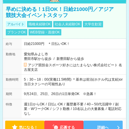
早めに決める！1日OK！日給21000円／アジア
競技大会イベントスタッフ
アルバイト
職種未経験OK
社会人未経験OK
大学生歓迎
ブランクOK
WEB登録・面接OK
日給21000円 ＊日払いOK！
給与
愛知県みよし市
勤務地
豊田市駅から徒歩
/
新豊田駅から徒歩
アジア競技会スポーツ好きにはたまらない株式会社ビート 名
古屋支店
5：30～18：00(実働11.5時間) ＊基本は前泊(ホテル代は支給)or
勤務時間
当日タクシーの可能性あり
9月24日、25日、26日の1日単発OK ※急募！
期間
週1日からOK
/
日払いOK
/
履歴書不要
/
40～50代活躍中
/
副
特徴
業・WワークOK
/
シフト勤務
/
10名以上の大量募集
/
電話対応
なし
気になる！
応募する
詳細へ