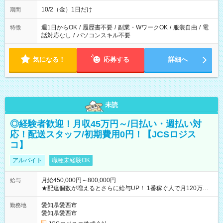
10/2（金）1日だけ
期間
週1日からOK
/
履歴書不要
/
副業・WワークOK
/
服装自由
/
電
特徴
話対応なし
/
パソコンスキル不要
気になる！
応募する
詳細へ
未読
◎経験者歓迎！月収45万円～/日払い・週払い対
応！配送スタッフ/初期費用0円！【JCSロジス
コ】
アルバイト
職種未経験OK
月給450,000円～800,000円
給与
★配達個数が増えるとさらに給与UP！ 1番稼ぐ人で月120万ほ
ど！ ・主要都市エリア 月収55万円／週5日稼働 月収65万~112
万円／週6日稼働 ・地方郊外エリア 月収40万円／週5日稼働 月
愛知県愛西市
勤務地
収40万円~50万円／週6日稼働 ＜モデルイメージ＞ ■月収50万
愛知県愛西市
円 (27歳男性/江東区在住)※元建築関係 1日150個配達×25日勤務