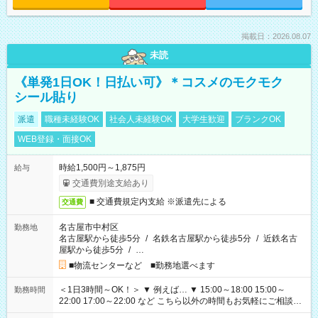
掲載日：2026.08.07
未読
《単発1日OK！日払い可》＊コスメのモクモク
シール貼り
派遣
職種未経験OK
社会人未経験OK
大学生歓迎
ブランクOK
WEB登録・面接OK
時給1,500円～1,875円
給与
交通費別途支給あり
■ 交通費規定内支給 ※派遣先による
交通費
名古屋市中村区
勤務地
名古屋駅から徒歩5分
/
名鉄名古屋駅から徒歩5分
/
近鉄名古
屋駅から徒歩5分
/
…
■物流センターなど ■勤務地選べます
＜1日3時間～OK！＞ ▼ 例えば… ▼ 15:00～18:00 15:00～
勤務時間
22:00 17:00～22:00 など こちら以外の時間もお気軽にご相談く
ださい！