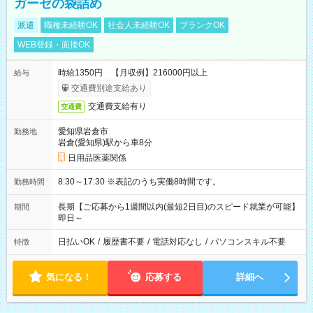
ガーゼの袋詰め
派遣
職種未経験OK
社会人未経験OK
ブランクOK
WEB登録・面接OK
時給1350円 【月収例】216000円以上
給与
交通費別途支給あり
交通費支給有り
交通費
愛知県岩倉市
勤務地
岩倉(愛知県)駅から車8分
日用品医薬関係
8:30～17:30 ※表記のうち実働8時間です。
勤務時間
長期【ご応募から1週間以内(最短2日目)のスピード就業が可能】
期間
即日～
日払いOK
/
履歴書不要
/
電話対応なし
/
パソコンスキル不要
特徴
気になる！
応募する
詳細へ