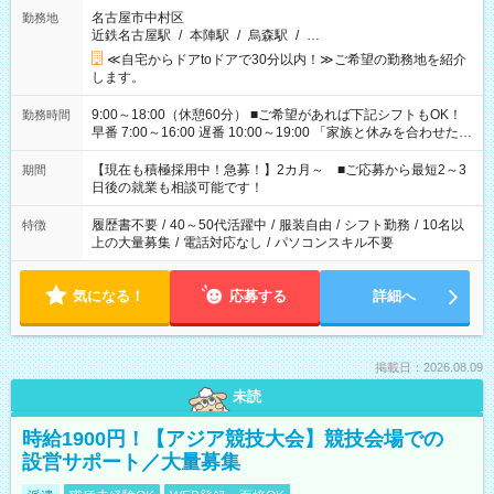
名古屋市中村区
勤務地
近鉄名古屋駅
/
本陣駅
/
烏森駅
/
…
≪自宅からドアtoドアで30分以内！≫ご希望の勤務地を紹介
します。
9:00～18:00（休憩60分） ■ご希望があれば下記シフトもOK！
勤務時間
早番 7:00～16:00 遅番 10:00～19:00 「家族と休みを合わせた
い」 「余裕を持って夕飯の準備がしたい」 「できれば残業はし
たくない」 など、ご希望を教えてくださいね。 ※Wワーク希望
【現在も積極採用中！急募！】2カ月～ ■ご応募から最短2～3
期間
の方へ 今ご覧のお仕事で希望する勤務時間と、もう1つのお仕事
日後の就業も相談可能です！
の勤務時間。 合計で週40時間を超える場合は応募できません。
履歴書不要
/
40～50代活躍中
/
服装自由
/
シフト勤務
/
10名以
特徴
上の大量募集
/
電話対応なし
/
パソコンスキル不要
気になる！
応募する
詳細へ
掲載日：2026.08.09
未読
時給1900円！【アジア競技大会】競技会場での
設営サポート／大量募集