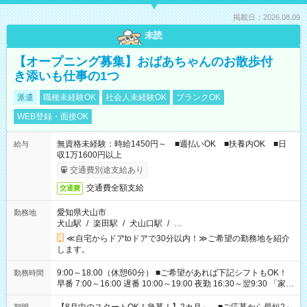
掲載日：2026.08.09
未読
【オープニング募集】おばあちゃんのお散歩付
き添いも仕事の1つ
派遣
職種未経験OK
社会人未経験OK
ブランクOK
WEB登録・面接OK
無資格未経験：時給1450円～ ■週払いOK ■扶養内OK ■日
給与
収1万1600円以上
交通費別途支給あり
交通費全額支給
交通費
愛知県犬山市
勤務地
犬山駅
/
楽田駅
/
犬山口駅
/
…
≪自宅からドアtoドアで30分以内！≫ご希望の勤務地を紹介
します。
9:00～18:00（休憩60分） ■ご希望があれば下記シフトもOK！
勤務時間
早番 7:00～16:00 遅番 10:00～19:00 夜勤 16:30～翌9:30 「家族
と休みを合わせたい」 「余裕を持って夕飯の準備がしたい」
「できれば残業はしたくない」 など、ご希望を教えてください