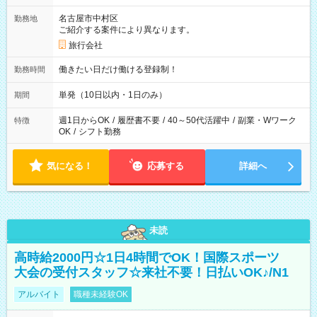
名古屋市中村区
勤務地
ご紹介する案件により異なります。
旅行会社
働きたい日だけ働ける登録制！
勤務時間
単発（10日以内・1日のみ）
期間
週1日からOK
/
履歴書不要
/
40～50代活躍中
/
副業・Wワーク
特徴
OK
/
シフト勤務
気になる！
応募する
詳細へ
未読
高時給2000円☆1日4時間でOK！国際スポーツ
大会の受付スタッフ☆来社不要！日払いOK♪/N1
アルバイト
職種未経験OK