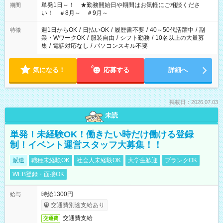
単発1日～！ ★勤務開始日や期間はお気軽にご相談くださ
期間
い！ ＃8月～ ＃9月～
週1日からOK
/
日払いOK
/
履歴書不要
/
40～50代活躍中
/
副
特徴
業・WワークOK
/
服装自由
/
シフト勤務
/
10名以上の大量募
集
/
電話対応なし
/
パソコンスキル不要
気になる！
応募する
詳細へ
掲載日：2026.07.03
未読
単発！未経験OK！働きたい時だけ働ける登録
制！イベント運営スタッフ大募集！！
派遣
職種未経験OK
社会人未経験OK
大学生歓迎
ブランクOK
WEB登録・面接OK
時給1300円
給与
交通費別途支給あり
交通費支給
交通費