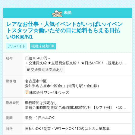
未読
レアなお仕事・人気イベントがいっぱい♪イベン
トスタッフ☆働いたその日に給料もらえる日払
いOK◎/N1
アルバイト
職種未経験OK
日給10,400円～
給与
＋交通費支給 ★交通費全額支給！ ★日払いOK！（規定あり） ┗
働いたその日に現金GET♪ お仕事後はコンビニATMから 日払
交通費別途支給あり
い分を引き落とせます！ 【試用期間】試用期間なし
名古屋市中区
勤務地
愛知県名古屋市中区金山（最寄り駅：金山駅）
株式会社ワンベルウッズ
勤務時間は指定なし
勤務時間
変形労働時間制 想定労働時間160時間/月 【シフト例】 ・10：
00～20：00
単発・1日のみOK
期間
日払いOK / 副業・WワークOK / 10名以上の大量募集
特徴