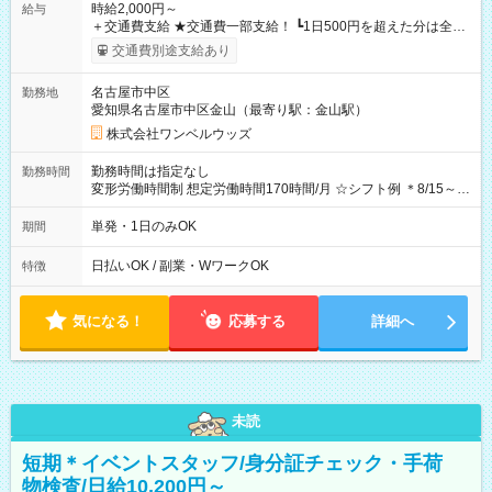
時給2,000円～
給与
＋交通費支給 ★交通費一部支給！ ┗1日500円を超えた分は全額
支給！ ※往復500円以内の方は自己負担となります ★日払い
交通費別途支給あり
OK！（規定あり） ┗働いたその日に現金GET♪ お仕事後はコン
ビニATMから 日払い分を引き落とせます！ 【試用期間】試用
名古屋市中区
勤務地
期間なし
愛知県名古屋市中区金山（最寄り駅：金山駅）
株式会社ワンベルウッズ
勤務時間は指定なし
勤務時間
変形労働時間制 想定労働時間170時間/月 ☆シフト例 ＊8/15～
10/26 全日共通 08：00～12：00 17：00～21：00 ＊8/31
～9/19のみ下記シフトもあります！ 12：00～16：00 ＊9/6～
単発・1日のみOK
期間
10/6、10/11～26のみ下記シフトもあります！ 07：00～11：
00
日払いOK / 副業・WワークOK
特徴
気になる！
応募する
詳細へ
未読
短期＊イベントスタッフ/身分証チェック・手荷
物検査/日給10,200円～