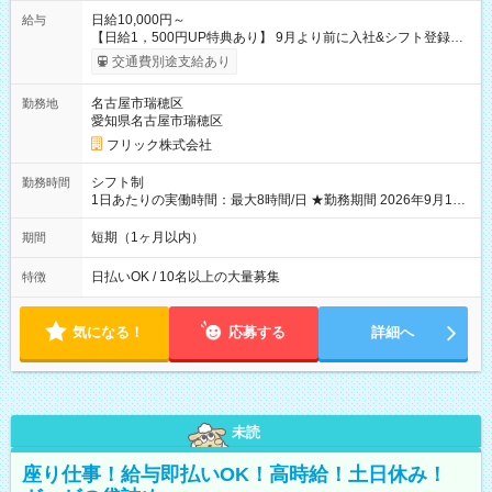
日給10,000円～
給与
【日給1，500円UP特典あり】 9月より前に入社&シフト登録す
ると 期間中(9/16~10/23) の日給がUP! 日給1万1500円でしっか
交通費別途支給あり
り稼げます♪ 【試用期間】試用期間なし
名古屋市瑞穂区
勤務地
愛知県名古屋市瑞穂区
フリック株式会社
シフト制
勤務時間
1日あたりの実働時間：最大8時間/日 ★勤務期間 2026年9月16
日~2026年10月23日 短期勤務OK! 期間中フル勤務できる方優遇
※週3~5日勤務(勤務日数応相談) ※期間前から勤務スタートも可
短期（1ヶ月以内）
期間
能です! ★勤務時間 8:00~17:00(休憩1時間) ※現場により変動あ
り ※夜勤シフトあり
日払いOK / 10名以上の大量募集
特徴
気になる！
応募する
詳細へ
未読
座り仕事！給与即払いOK！高時給！土日休み！