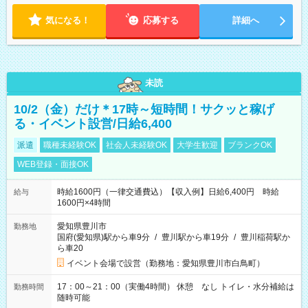
気になる！
応募する
詳細へ
未読
10/2（金）だけ＊17時～短時間！サクッと稼げ
る・イベント設営/日給6,400
派遣
職種未経験OK
社会人未経験OK
大学生歓迎
ブランクOK
WEB登録・面接OK
時給1600円（一律交通費込）【収入例】日給6,400円 時給
給与
1600円×4時間
愛知県豊川市
勤務地
国府(愛知県)駅から車9分
/
豊川駅から車19分
/
豊川稲荷駅か
ら車20
イベント会場で設営（勤務地：愛知県豊川市白鳥町）
17：00～21：00（実働4時間） 休憩 なし トイレ・水分補給は
勤務時間
随時可能