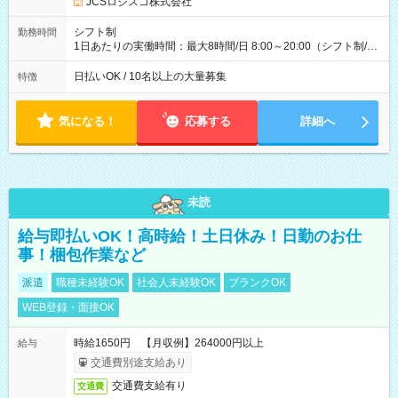
JCSロジスコ株式会社
(日休み) ■月収80万円(43歳男性/墨田区在住)※元営業 1日200個
配達×25日勤務(月休み) 【試用期間】試用期間なし
シフト制
勤務時間
1日あたりの実働時間：最大8時間/日 8:00～20:00（シフト制/実
働8時間） ※週5日勤務（場所次第では週4も有り） ※配達状況
によって時間外での勤務可能性有り ※案件により多少の前後あ
日払いOK / 10名以上の大量募集
特徴
り ※配達が完了次第、帰社OKです
気になる！
応募する
詳細へ
未読
給与即払いOK！高時給！土日休み！日勤のお仕
事！梱包作業など
派遣
職種未経験OK
社会人未経験OK
ブランクOK
WEB登録・面接OK
時給1650円 【月収例】264000円以上
給与
交通費別途支給あり
交通費支給有り
交通費