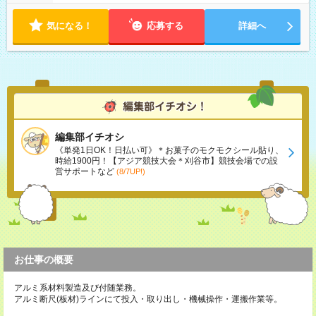
気になる！
応募する
詳細へ
編集部イチオシ
《単発1日OK！日払い可》＊お菓子のモクモクシール貼り、
時給1900円！【アジア競技大会＊刈谷市】競技会場での設
営サポートなど
(8/7UP!)
お仕事の概要
アルミ系材料製造及び付随業務。
アルミ断尺(板材)ラインにて投入・取り出し・機械操作・運搬作業等。