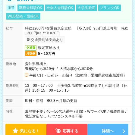
派遣
職種未経験OK
社会人未経験OK
大学生歓迎
ブランクOK
WEB登録・面接OK
時給1200円+交通費規定支給 【収入例】9万円以上可能 時給
給与
1200円×3.75ｈ×20日
交通費別途支給あり
規定支給あり
交通費
5～10万円
月収例
愛知県豊橋市
勤務地
豊橋駅から車19分
/
大清水駅から車10分
午後だけ・出荷シール貼り（勤務地：愛知県豊橋市船渡町）
13：00～17：00 ※実働3.75時間 ◆16時までも相談可能 【休
勤務時間
憩】15分 15：00～15：15
即日～長期 ※2.3ヵ月毎の更新
期間
履歴書不要
/
40～50代活躍中
/
副業・WワークOK
/
服装自由
/
特徴
電話対応なし
/
パソコンスキル不要
気になる！
応募する
詳細へ