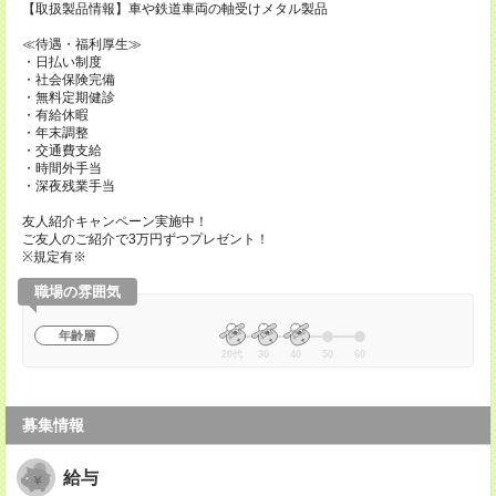
【取扱製品情報】車や鉄道車両の軸受けメタル製品
≪待遇・福利厚生≫
・日払い制度
・社会保険完備
・無料定期健診
・有給休暇
・年末調整
・交通費支給
・時間外手当
・深夜残業手当
友人紹介キャンペーン実施中！
ご友人のご紹介で3万円ずつプレゼント！
※規定有※
職場の雰囲気
年齢層
20代
30
40
50
60
募集情報
給与