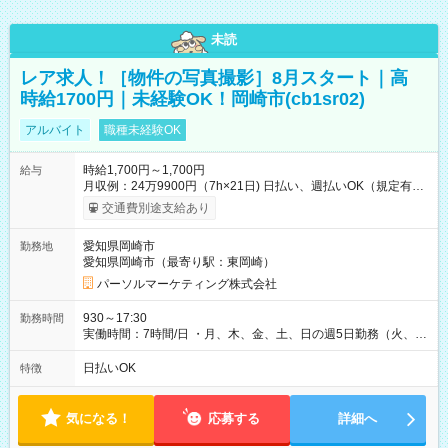
未読
レア求人！［物件の写真撮影］8月スタート｜高
時給1700円｜未経験OK！岡崎市(cb1sr02)
アルバイト
職種未経験OK
時給1,700円～1,700円
給与
月収例：24万9900円（7h×21日) 日払い、週払いOK（規定有
り） 【試用期間】試用期間なし
交通費別途支給あり
愛知県岡崎市
勤務地
愛知県岡崎市（最寄り駅：東岡崎）
パーソルマーケティング株式会社
930～17:30
勤務時間
実働時間：7時間/日 ・月、木、金、土、日の週5日勤務（火、水
は固定休です／夏季、年末年始等、長期休暇有り！） ・ワンシ
フト！ 残業ほぼナシ（0～5h/月）
日払いOK
特徴
気になる！
応募する
詳細へ