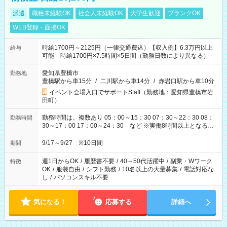
派遣
職種未経験OK
社会人未経験OK
大学生歓迎
ブランクOK
WEB登録・面接OK
時給1700円～2125円（一律交通費込）【収入例】6.3万円以上
給与
可能 時給1700円×7.5時間×5日間（勤務日数により異なる）
愛知県豊橋市
勤務地
豊橋駅から車15分
/
二川駅から車14分
/
赤岩口駅から車10分
イベント会場入口でサポートStaff（勤務地：愛知県豊橋市岩
田町）
勤務時間は、複数あり 05：00～15：30 07：30～22：30 08：
勤務時間
30～17：00 17：00～24：30 など ※実働8時間以上となる勤
務もあります。 【休憩】60分+他休憩あり 交替で取得します。
安全面に配慮しこまめな休憩があります。
9/17～9/27 ※10日間
期間
週1日からOK
/
履歴書不要
/
40～50代活躍中
/
副業・Wワーク
特徴
OK
/
服装自由
/
シフト勤務
/
10名以上の大量募集
/
電話対応な
し
/
パソコンスキル不要
気になる！
応募する
詳細へ