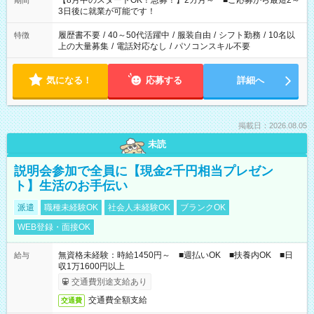
【8月中のスタートOK！急募！】2カ月～ ■ご応募から最短2～
期間
ね。 ※Wワーク希望の方へ 今ご覧のお仕事で希望する勤務時間
3日後に就業が可能です！
と、もう1つのお仕事の勤務時間。 合計で週40時間を超える場
合は応募できません。
履歴書不要
/
40～50代活躍中
/
服装自由
/
シフト勤務
/
10名以
特徴
上の大量募集
/
電話対応なし
/
パソコンスキル不要
気になる！
応募する
詳細へ
掲載日：2026.08.05
未読
説明会参加で全員に【現金2千円相当プレゼン
ト】生活のお手伝い
派遣
職種未経験OK
社会人未経験OK
ブランクOK
WEB登録・面接OK
無資格未経験：時給1450円～ ■週払いOK ■扶養内OK ■日
給与
収1万1600円以上
交通費別途支給あり
交通費全額支給
交通費