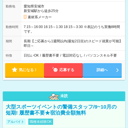
愛知県安城市
勤務地
新安城駅から徒歩25分
素材系メーカー
7:15～16:00 16:15～1:30 18:15～3:30 ※表記のうち実働8時間
勤務時間
です。
長期【ご応募から1週間以内(最短2日目)のスピード就業が可能】
期間
即日～
日払いOK
/
履歴書不要
/
電話対応なし
/
パソコンスキル不要
特徴
気になる！
応募する
詳細へ
未読
大型スポーツイベントの警備スタッフ/9~10月の
短期! 履歴書不要★宿泊費全額無料
アルバイト
職種未経験OK