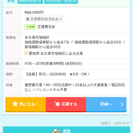
派遣
職種未経験OK
WEB登録・面接OK
時給1900円
給与
交通費別途支給あり
交通費支給
交通費
名古屋市瑞穂区
勤務地
瑞穂運動場東駅から徒歩7分
/
瑞穂運動場西駅から徒歩10分
/
新瑞橋駅から徒歩10分
愛知県 名古屋市瑞穂区にある企業
9:00～18:00(実働:8時間) (休憩60分)
勤務時間
【急募】即日～2026/9/30 ★8月～OK！
期間
履歴書不要
/
40～50代活躍中
/
10名以上の大量募集
/
電話対応
特徴
なし
/
パソコンスキル不要
気になる！
応募する
詳細へ
掲載日：2026.08.07
未読