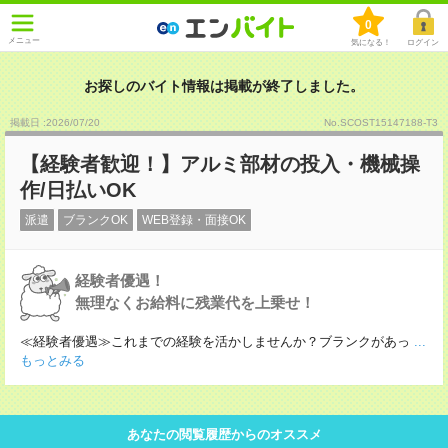
0
メニュー
気になる！
ログイン
お探しのバイト情報は掲載が終了しました。
掲載日 :2026
/
07
/
20
No.SCOST15147188-T3
【経験者歓迎！】アルミ部材の投入・機械操
作/日払いOK
派遣
ブランクOK
WEB登録・面接OK
経験者優遇！
無理なくお給料に残業代を上乗せ！
≪経験者優遇≫これまでの経験を活かしませんか？ブランクがあっ
...
もっとみる
あなたの閲覧履歴からのオススメ