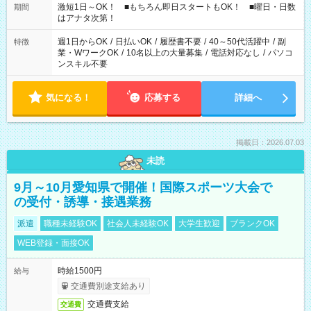
激短1日～OK！ ■もちろん即日スタートもOK！ ■曜日・日数
期間
はアナタ次第！
週1日からOK
/
日払いOK
/
履歴書不要
/
40～50代活躍中
/
副
特徴
業・WワークOK
/
10名以上の大量募集
/
電話対応なし
/
パソコ
ンスキル不要
気になる！
応募する
詳細へ
掲載日：2026.07.03
未読
9月～10月愛知県で開催！国際スポーツ大会で
の受付・誘導・接遇業務
派遣
職種未経験OK
社会人未経験OK
大学生歓迎
ブランクOK
WEB登録・面接OK
時給1500円
給与
交通費別途支給あり
交通費支給
交通費