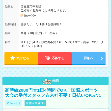
名古屋市中村区
勤務地
ご紹介する案件により異なります。
旅行会社
働きたい日だけ働ける登録制！
勤務時間
単発（10日以内・1日のみ）
期間
週1日からOK
/
履歴書不要
/
40～50代活躍中
/
副業・Wワーク
特徴
OK
/
シフト勤務
気になる！
応募する
詳細へ
未読
高時給2000円☆1日4時間でOK！国際スポーツ
大会の受付スタッフ☆来社不要！日払いOK♪/N1
アルバイト
職種未経験OK