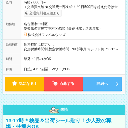
時給2,000円～
給与
＋交通費支給 ★交通費一部支給！ ┗1日500円を超えた分は全額
支給！ ※往復500円以内の方は自己負担となります ★日払い
交通費別途支給あり
OK！（規定あり） ┗働いたその日に現金GET♪ お仕事後はコン
ビニATMから 日払い分を引き落とせます！ 【試用期間】試用
名古屋市中村区
勤務地
期間なし
愛知県名古屋市中村区名駅（最寄り駅：名古屋駅）
株式会社ワンベルウッズ
勤務時間は指定なし
勤務時間
変形労働時間制 想定労働時間170時間/月 ☆シフト例 ＊8/15～
10/26 全日共通 08：00～12：00 17：00～21：00 ＊8/31
～9/19のみ下記シフトもあります！ 12：00～16：00 ＊9/6～
単発・1日のみOK
期間
10/6、10/11～26のみ下記シフトもあります！ 07：00～11：
00
日払いOK / 副業・WワークOK
特徴
気になる！
応募する
詳細へ
未読
13-17時＊検品＆出荷シール貼り！少人数の職
場・扶養内OK