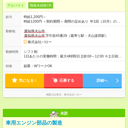
アルバイト
職種未経験OK
時給1,200円～
給与
時給1200円 ＜契約期間＞ 期間の定めあり 年1回（10月）の契
約更新となります 【試用期間】試用期間あり 試用期間の長さ：
2ヶ月 雇用形態、給与は本採用時と同じです。
愛知県犬山市
勤務地
愛知県犬山市
字巾前45番28（最寄り駅：犬山楽田駅）
株式会社バロー
シフト制
勤務時間
1日あたりの実働時間：最大4時間/日 [1]8:00～12:00 ※土日祝は
月半分勤務できる方 ※ロングタイマー（7:30～15:30）希望の方
は応相談 <働き方> 【短時間パートタイマー】 1.勤務時間:4時間
副業・WワークOK
特徴
2.勤務日数:週3～4日 3.土日祝時給100円UP
気になる！
応募する
詳細へ
掲載元企業名
株式会社バロー
未読
車用エンジン部品の製造