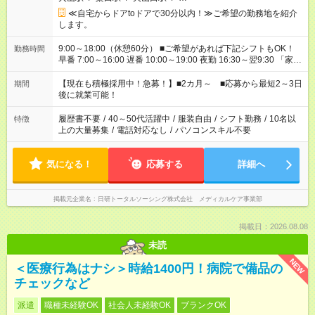
≪自宅からドアtoドアで30分以内！≫ご希望の勤務地を紹介
します。
9:00～18:00（休憩60分） ■ご希望があれば下記シフトもOK！
勤務時間
早番 7:00～16:00 遅番 10:00～19:00 夜勤 16:30～翌9:30 「家族
と休みを合わせたい」 「余裕を持って夕飯の準備がしたい」
「できれば残業はしたくない」 など、ご希望を教えてください
【現在も積極採用中！急募！】■2カ月～ ■応募から最短2～3日
期間
ね。 ※Wワーク希望の方へ 今ご覧のお仕事で希望する勤務時間
後に就業可能！
と、もう1つのお仕事の勤務時間。 合計で週40時間を超える場
合は応募できません。
履歴書不要
/
40～50代活躍中
/
服装自由
/
シフト勤務
/
10名以
特徴
上の大量募集
/
電話対応なし
/
パソコンスキル不要
気になる！
応募する
詳細へ
掲載元企業名
日研トータルソーシング株式会社 メディカルケア事業部
掲載日：2026.08.08
未読
NEW
＜医療行為はナシ＞時給1400円！病院で備品の
チェックなど
派遣
職種未経験OK
社会人未経験OK
ブランクOK