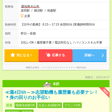
愛知県犬山市
勤務地
楽田駅
/
鵜沼駅
/
柏森駅
企業
【日中の勤務】 8:15～17:15 休憩60分 [実働]8時間00分
勤務時間
即日～長期
期間
日払いOK
/
履歴書不要
/
電話対応なし
/
パソコンスキル不要
特徴
気になる！
応募する
詳細へ
掲載元企業名
パーソルファクトリーパートナーズ株式会社
掲載日：2026.08.07
未読
NEW
≪週4日5h～≫志望動機も履歴書も必要ナシ！
＊身の回りのお手伝い
派遣
職種未経験OK
社会人未経験OK
ブランクOK