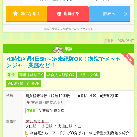
気になる！
応募する
詳細へ
掲載元企業名
株式会社ニッソーネット
掲載日：2026.08.07
未読
NEW
≪時短×週4日5h～≫未経験OK！病院でメッセ
ンジャー業務など！
派遣
職種未経験OK
社会人未経験OK
ブランクOK
WEB登録・面接OK
無資格未経験：時給1400円～ ■週払いOK ■扶養内OK
給与
交通費別途支給あり
交通費全額支給
交通費
愛知県犬山市
勤務地
犬山駅
/
楽田駅
/
犬山口駅
/
…
≪自宅からドアtoドアで30分以内！≫ご希望の勤務地を紹介