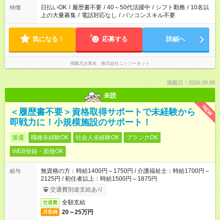
日払いOK
/
履歴書不要
/
40～50代活躍中
/
シフト勤務
/
10名以
特徴
上の大量募集
/
電話対応なし
/
パソコンスキル不要
気になる！
応募する
詳細へ
掲載元企業名
株式会社ニッソーネット
掲載日：2026.08.08
未読
NEW
＜履歴書不要＞資格取得サポートで未経験から
即戦力に！小規模施設のサポート！
派遣
職種未経験OK
社会人未経験OK
ブランクOK
WEB登録・面接OK
無資格の方：時給1400円～1750円 / 介護福祉士：時給1700円～
給与
2125円 / 初任者以上：時給1500円～1875円
交通費別途支給あり
全額支給
交通費
20～25万円
月収例