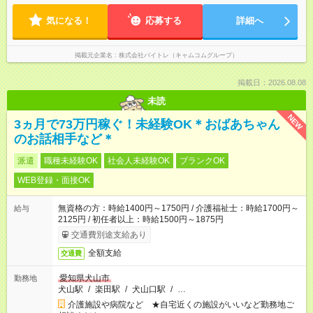
気になる！
応募する
詳細へ
掲載元企業名
株式会社バイトレ（キャムコムグループ）
掲載日：2026.08.08
未読
NEW
3ヵ月で73万円稼ぐ！未経験OK＊おばあちゃん
のお話相手など＊
派遣
職種未経験OK
社会人未経験OK
ブランクOK
WEB登録・面接OK
無資格の方：時給1400円～1750円 / 介護福祉士：時給1700円～
給与
2125円 / 初任者以上：時給1500円～1875円
交通費別途支給あり
全額支給
交通費
愛知県犬山市
勤務地
犬山駅
/
楽田駅
/
犬山口駅
/
…
介護施設や病院など ★自宅近くの施設がいいなど勤務地ご