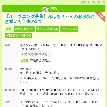
掲載日：2026.08.09
未読
NEW
【オープニング募集】おばあちゃんのお散歩付
き添いも仕事の1つ
派遣
職種未経験OK
社会人未経験OK
ブランクOK
WEB登録・面接OK
無資格未経験：時給1450円～ ■週払いOK ■扶養内OK ■日収
給与
1万1600円以上
交通費別途支給あり
交通費全額支給
交通費
愛知県犬山市
勤務地
犬山駅
/
楽田駅
/
犬山口駅
/
…
≪自宅からドアtoドアで30分以内！≫ご希望の勤務地を紹介
します。
9:00～18:00（休憩60分） ■ご希望があれば下記シフトもOK！
勤務時間
早番 7:00～16:00 遅番 10:00～19:00 夜勤 16:30～翌9:30 「家族
と休みを合わせたい」 「余裕を持って夕飯の準備がしたい」
「できれば残業はしたくない」 など、ご希望を教えてください
【8月中のスタートOK！急募！】2カ月～ ■ご応募から最短2～
期間
ね。 ※Wワーク希望の方へ 今ご覧のお仕事で希望する勤務時間
3日後に就業が可能です！