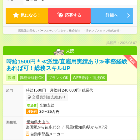
気になる！
応募する
詳細へ
掲載元企業名
パーソルテンプスタッフ株式会社 （旧テンプスタッフ株式会社）
掲載日：2026.08.07
未読
NEW
時給1500円＊≪派遣/直雇用実績あり≫事務経験
あれば可！総務スキルUP
派遣
職種未経験OK
ブランクOK
WEB登録・面接OK
時給1500円 月収例 240,000円+残業代
給与
交通費別途支給あり
全額支給
交通費
20～25万円
月収例
愛知県犬山市
勤務地
楽田駅から徒歩15分
/
羽黒(愛知県)駅から車7分
自動車部品メーカー