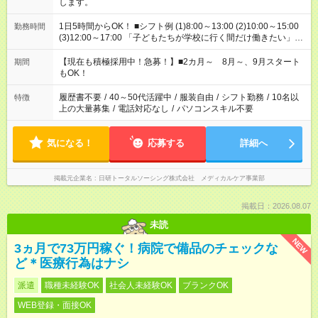
します。
1日5時間からOK！ ■シフト例 (1)8:00～13:00 (2)10:00～15:00
勤務時間
(3)12:00～17:00 「子どもたちが学校に行く間だけ働きたい」
「余裕を持って夕飯の準備がしたい」 「午前中は働いて、午後
はプライベートの時間にしたい」 など、ご希望を教えてくださ
【現在も積極採用中！急募！】■2カ月～ 8月～、9月スタート
期間
いね。 ※Wワーク希望の方へ 今ご覧のお仕事で希望する勤務時
もOK！
間と、もう1つのお仕事の勤務時間。 合計で週40時間を超える
場合は応募できません。
履歴書不要
/
40～50代活躍中
/
服装自由
/
シフト勤務
/
10名以
特徴
上の大量募集
/
電話対応なし
/
パソコンスキル不要
気になる！
応募する
詳細へ
掲載元企業名
日研トータルソーシング株式会社 メディカルケア事業部
掲載日：2026.08.07
未読
NEW
3ヵ月で73万円稼ぐ！病院で備品のチェックな
ど＊医療行為はナシ
派遣
職種未経験OK
社会人未経験OK
ブランクOK
WEB登録・面接OK