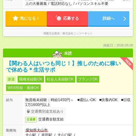
上の大量募集
/
電話対応なし
/
パソコンスキル不要
気になる！
応募する
詳細へ
掲載元企業名
株式会社ニッソーネット
掲載日：2026.08.08
未読
NEW
【関わる人はいつも同じ！】推しのために稼い
で休める＊生活サポ
派遣
職種未経験OK
社会人未経験OK
ブランクOK
WEB登録・面接OK
無資格未経験：時給1450円～ ■週払いOK ■扶養内OK ■日収
給与
1万1600円以上
交通費別途支給あり
交通費全額支給
交通費
愛知県犬山市
勤務地
犬山駅
/
楽田駅
/
犬山口駅
/
…