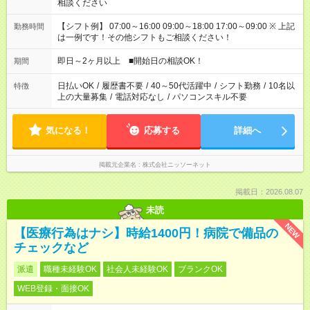
相談ください
【シフト例】 07:00～16:00 09:00～18:00 17:00～09:00 ※ 上記
勤務時間
は一例です！その他シフトもご相談ください！
即日～2ヶ月以上 ■開始日の相談OK！
期間
日払いOK
/
履歴書不要
/
40～50代活躍中
/
シフト勤務
/
10名以
特徴
上の大量募集
/
電話対応なし
/
パソコンスキル不要
気になる！
応募する
詳細へ
掲載元企業名
株式会社ニッソーネット
掲載日：2026.08.07
未読
NEW
【医療行為はナシ】時給1400円！病院で備品の
チェックなど
派遣
職種未経験OK
社会人未経験OK
ブランクOK
WEB登録・面接OK