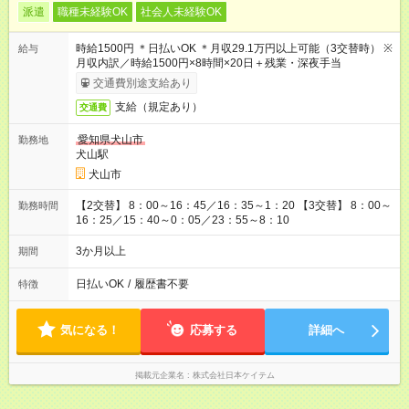
派遣
職種未経験OK
社会人未経験OK
時給1500円 ＊日払いOK ＊月収29.1万円以上可能（3交替時） ※
給与
月収内訳／時給1500円×8時間×20日＋残業・深夜手当
交通費別途支給あり
支給（規定あり）
交通費
愛知県犬山市
勤務地
犬山駅
犬山市
【2交替】 8：00～16：45／16：35～1：20 【3交替】 8：00～
勤務時間
16：25／15：40～0：05／23：55～8：10
3か月以上
期間
日払いOK
/
履歴書不要
特徴
気になる！
応募する
詳細へ
掲載元企業名
株式会社日本ケイテム