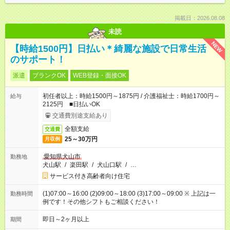
掲載日：2026.08.08
未読
NEW
【時給1500円】日払い＊綺麗な施設で日常生活
のサポート！
派遣
ブランクOK
WEB登録・面接OK
初任者以上：時給1500円～1875円 / 介護福祉士：時給1700円～
給与
2125円 ■日払いOK
交通費別途支給あり
全額支給
交通費
25～30万円
月収例
愛知県犬山市
勤務地
犬山駅
/
楽田駅
/
犬山口駅
/
…
サービス付き高齢者向け住宅
(1)07:00～16:00 (2)09:00～18:00 (3)17:00～09:00 ※ 上記は一
勤務時間
例です！その他シフトもご相談ください！
即日～2ヶ月以上
期間