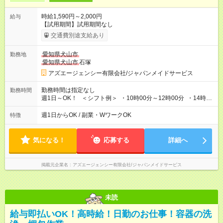
時給1,590円～2,000円
給与
【試用期間】試用期間なし
交通費別途支給あり
愛知県犬山市
勤務地
愛知県犬山市
石塚
アズエージェンシー有限会社/ジャパンメイドサービス
勤務時間は指定なし
勤務時間
週1日～OK！ ＜シフト例＞ ・10時00分～12時00分 ・14時00
分～16時00分 ※勤務帯は複数あります！ ＼働き方のご希望を
聞かせてください！／ 気になることはなんでも相談してくださ
週1日からOK / 副業・WワークOK
特徴
いね。
気になる！
応募する
詳細へ
掲載元企業名
アズエージェンシー有限会社/ジャパンメイドサービス
未読
給与即払いOK！高時給！日勤のお仕事！容器の洗