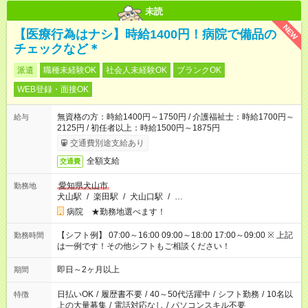
未読
NEW
【医療行為はナシ】時給1400円！病院で備品の
チェックなど＊
派遣
職種未経験OK
社会人未経験OK
ブランクOK
WEB登録・面接OK
無資格の方：時給1400円～1750円 / 介護福祉士：時給1700円～
給与
2125円 / 初任者以上：時給1500円～1875円
交通費別途支給あり
全額支給
交通費
愛知県犬山市
勤務地
犬山駅
/
楽田駅
/
犬山口駅
/
…
病院 ★勤務地選べます！
【シフト例】 07:00～16:00 09:00～18:00 17:00～09:00 ※ 上記
勤務時間
は一例です！その他シフトもご相談ください！
即日～2ヶ月以上
期間
日払いOK
/
履歴書不要
/
40～50代活躍中
/
シフト勤務
/
10名以
特徴
上の大量募集
/
電話対応なし
/
パソコンスキル不要