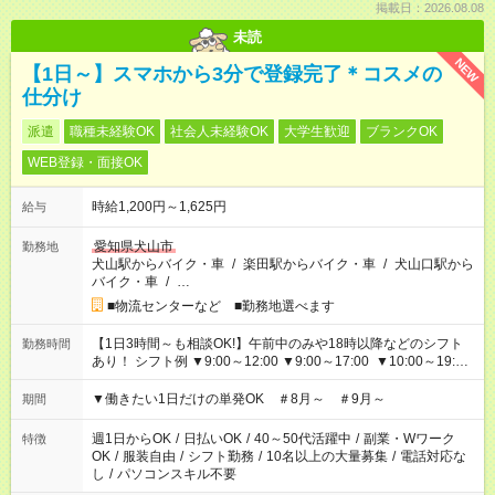
掲載日：2026.08.08
未読
NEW
【1日～】スマホから3分で登録完了＊コスメの
仕分け
派遣
職種未経験OK
社会人未経験OK
大学生歓迎
ブランクOK
WEB登録・面接OK
時給1,200円～1,625円
給与
愛知県犬山市
勤務地
犬山駅からバイク・車
/
楽田駅からバイク・車
/
犬山口駅から
バイク・車
/
…
■物流センターなど ■勤務地選べます
【1日3時間～も相談OK!】午前中のみや18時以降などのシフト
勤務時間
あり！ シフト例 ▼9:00～12:00 ▼9:00～17:00 ▼10:00～19:00
▼18:00～21:00
▼働きたい1日だけの単発OK ＃8月～ ＃9月～
期間
週1日からOK
/
日払いOK
/
40～50代活躍中
/
副業・Wワーク
特徴
OK
/
服装自由
/
シフト勤務
/
10名以上の大量募集
/
電話対応な
し
/
パソコンスキル不要