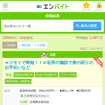
0
メニュー
気になる！
ログイン
検索結果
条件の変更
犬山市のバイト一覧
105
1,407
件中
1
～
50
件表示
平均時給:
円
新着順
時給順
人気順
掲載日：2026.08.09
未読
NEW
≪ジモトで時短！！≫近所の施設で身の回りの
お手伝いなど
派遣
職種未経験OK
社会人未経験OK
ブランクOK
WEB登録・面接OK
無資格未経験：時給1450円～ ■週払いOK ■扶養内OK
給与
交通費別途支給あり
交通費全額支給
交通費