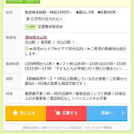
WEB登録・面接OK
無資格未経験：時給1450円～ ■週払いOK ■扶養内OK
給与
交通費別途支給あり
交通費全額支給
交通費
愛知県犬山市
勤務地
犬山駅
/
楽田駅
/
犬山口駅
/
…
≪自宅からドアtoドアで30分以内！≫ご希望の勤務地を紹介
します。
1日5時間からOK！ ■シフト例 (1)8:00～13:00 (2)10:00～15:00
勤務時間
(3)12:00～17:00 「子どもたちが学校に行く間だけ働きたい」
「余裕を持って夕飯の準備がしたい」 「午前中は働いて、午後
はプライベートの時間にしたい」 など、ご希望を教えてくださ
【積極採用中！】＊1年以上勤務している方が多数！ご応募から
期間
いね。 ※Wワーク希望の方へ 今ご覧のお仕事で希望する勤務時
最短2～3日後の就業も相談可能です！
間と、もう1つのお仕事の勤務時間。 合計で週40時間を超える
場合は応募できません。
履歴書不要
/
40～50代活躍中
/
服装自由
/
シフト勤務
/
10名以
特徴
上の大量募集
/
電話対応なし
/
パソコンスキル不要
気になる！
応募する
詳細へ
掲載元企業名
日研トータルソーシング株式会社 メディカルケア事業部