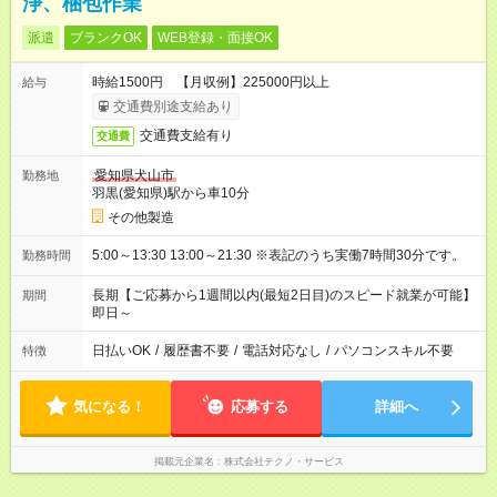
浄、梱包作業
派遣
ブランクOK
WEB登録・面接OK
時給1500円 【月収例】225000円以上
給与
交通費別途支給あり
交通費支給有り
交通費
愛知県犬山市
勤務地
羽黒(愛知県)駅から車10分
その他製造
5:00～13:30 13:00～21:30 ※表記のうち実働7時間30分です。
勤務時間
長期【ご応募から1週間以内(最短2日目)のスピード就業が可能】
期間
即日～
日払いOK
/
履歴書不要
/
電話対応なし
/
パソコンスキル不要
特徴
気になる！
応募する
詳細へ
掲載元企業名
株式会社テクノ・サービス