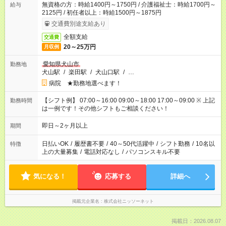
無資格の方：時給1400円～1750円 / 介護福祉士：時給1700円～
給与
2125円 / 初任者以上：時給1500円～1875円
交通費別途支給あり
全額支給
交通費
20～25万円
月収例
愛知県犬山市
勤務地
犬山駅
/
楽田駅
/
犬山口駅
/
…
病院 ★勤務地選べます！
【シフト例】 07:00～16:00 09:00～18:00 17:00～09:00 ※ 上記
勤務時間
は一例です！その他シフトもご相談ください！
即日～2ヶ月以上
期間
日払いOK
/
履歴書不要
/
40～50代活躍中
/
シフト勤務
/
10名以
特徴
上の大量募集
/
電話対応なし
/
パソコンスキル不要
気になる！
応募する
詳細へ
掲載元企業名
株式会社ニッソーネット
掲載日：2026.08.07