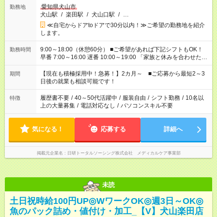
愛知県犬山市
勤務地
犬山駅
/
楽田駅
/
犬山口駅
/
…
≪自宅からドアtoドアで30分以内！≫ご希望の勤務地を紹介
します。
9:00～18:00（休憩60分） ■ご希望があれば下記シフトもOK！
勤務時間
早番 7:00～16:00 遅番 10:00～19:00 「家族と休みを合わせた
い」 「余裕を持って夕飯の準備がしたい」 「できれば残業はし
たくない」 など、ご希望を教えてくださいね。 ※Wワーク希望
【現在も積極採用中！急募！】2カ月～ ■ご応募から最短2～3
期間
の方へ 今ご覧のお仕事で希望する勤務時間と、もう1つのお仕事
日後の就業も相談可能です！
の勤務時間。 合計で週40時間を超える場合は応募できません。
履歴書不要
/
40～50代活躍中
/
服装自由
/
シフト勤務
/
10名以
特徴
上の大量募集
/
電話対応なし
/
パソコンスキル不要
気になる！
応募する
詳細へ
掲載元企業名
日研トータルソーシング株式会社 メディカルケア事業部
未読
土日祝時給100円UP◎WワークOK◎週3日～OK◎
魚のパック詰め・値付け・加工_【V】犬山楽田店