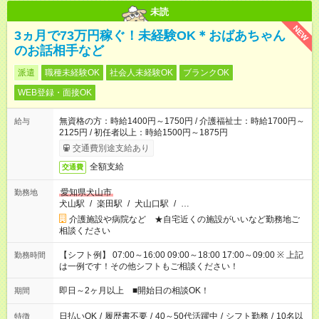
未読
NEW
3ヵ月で73万円稼ぐ！未経験OK＊おばあちゃん
のお話相手など
派遣
職種未経験OK
社会人未経験OK
ブランクOK
WEB登録・面接OK
無資格の方：時給1400円～1750円 / 介護福祉士：時給1700円～
給与
2125円 / 初任者以上：時給1500円～1875円
交通費別途支給あり
全額支給
交通費
愛知県犬山市
勤務地
犬山駅
/
楽田駅
/
犬山口駅
/
…
介護施設や病院など ★自宅近くの施設がいいなど勤務地ご
相談ください
【シフト例】 07:00～16:00 09:00～18:00 17:00～09:00 ※ 上記
勤務時間
は一例です！その他シフトもご相談ください！
即日～2ヶ月以上 ■開始日の相談OK！
期間
日払いOK
/
履歴書不要
/
40～50代活躍中
/
シフト勤務
/
10名以
特徴