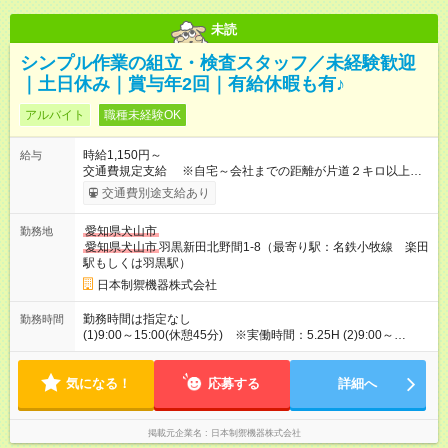
未読
シンプル作業の組立・検査スタッフ／未経験歓迎
｜土日休み｜賞与年2回｜有給休暇も有♪
アルバイト
職種未経験OK
時給1,150円～
給与
交通費規定支給 ※自宅～会社までの距離が片道２キロ以上の
場合、月額5万円まで支給。 【試用期間】試用期間あり 試用期
交通費別途支給あり
間の長さ：1ヶ月 雇用形態、給与は本採用時と同じです。
愛知県犬山市
勤務地
愛知県犬山市
羽黒新田北野間1-8（最寄り駅：名鉄小牧線 楽田
駅もしくは羽黒駅）
日本制禦機器株式会社
勤務時間は指定なし
勤務時間
(1)9:00～15:00(休憩45分) ※実働時間：5.25H (2)9:00～
17:30(休憩60分) ※実働時間：7.5H (上記以外に、午前に10分
小休憩有、この休憩については給与控除しない休憩)
気になる！
応募する
詳細へ
掲載元企業名
日本制禦機器株式会社