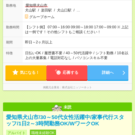
愛知県犬山市
勤務地
犬山駅
/
楽田駅
/
犬山口駅
/
…
グループホーム
【シフト例】 07:00～16:00 09:00～18:00 17:00～09:00 ※ 上記
勤務時間
は一例です！その他シフトもご相談ください！
即日～2ヶ月以上
期間
日払いOK
/
履歴書不要
/
40～50代活躍中
/
シフト勤務
/
10名以
特徴
上の大量募集
/
電話対応なし
/
パソコンスキル不要
気になる！
応募する
詳細へ
掲載元企業名
株式会社ニッソーネット
未読
愛知県犬山市/30～50代女性活躍中/家事代行スタ
ッフ/1日2～3時間勤務OK/WワークOK
アルバイト
職種未経験OK