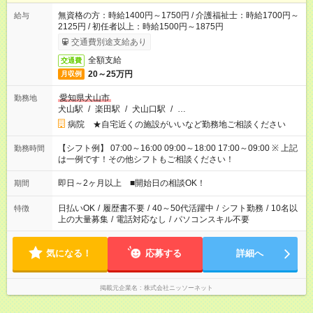
無資格の方：時給1400円～1750円 / 介護福祉士：時給1700円～
給与
2125円 / 初任者以上：時給1500円～1875円
交通費別途支給あり
全額支給
交通費
20～25万円
月収例
愛知県犬山市
勤務地
犬山駅
/
楽田駅
/
犬山口駅
/
…
病院 ★自宅近くの施設がいいなど勤務地ご相談ください
【シフト例】 07:00～16:00 09:00～18:00 17:00～09:00 ※ 上記
勤務時間
は一例です！その他シフトもご相談ください！
即日～2ヶ月以上 ■開始日の相談OK！
期間
日払いOK
/
履歴書不要
/
40～50代活躍中
/
シフト勤務
/
10名以
特徴
上の大量募集
/
電話対応なし
/
パソコンスキル不要
気になる！
応募する
詳細へ
掲載元企業名
株式会社ニッソーネット