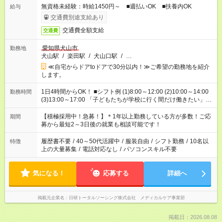
無資格未経験：時給1450円～ ■週払いOK ■扶養内OK
給与
交通費別途支給あり
交通費全額支給
交通費
愛知県犬山市
勤務地
犬山駅
/
楽田駅
/
犬山口駅
/
…
≪自宅からドアtoドアで30分以内！≫ご希望の勤務地を紹介
します。
1日4時間からOK！ ■シフト例 (1)8:00～12:00 (2)10:00～14:00
勤務時間
(3)13:00～17:00 「子どもたちが学校に行く間だけ働きたい」
「余裕を持って夕飯の準備がしたい」 「午前中は働いて、午後
はプライベートの時間にしたい」 など、ご希望を教えてくださ
【積極採用中！急募！】＊1年以上勤務している方が多数！ご応
期間
いね。 ※Wワーク希望の方へ 今ご覧のお仕事で希望する勤務時
募から最短2～3日後の就業も相談可能です！
間と、もう1つのお仕事の勤務時間。 合計で週40時間を超える
場合は応募できません。
履歴書不要
/
40～50代活躍中
/
服装自由
/
シフト勤務
/
10名以
特徴
上の大量募集
/
電話対応なし
/
パソコンスキル不要
気になる！
応募する
詳細へ
掲載元企業名
日研トータルソーシング株式会社 メディカルケア事業部
掲載日：2026.08.08