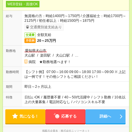
WEB登録・面接OK
無資格の方：時給1400円～1750円 / 介護福祉士：時給1700円～
給与
2125円 / 初任者以上：時給1500円～1875円
交通費別途支給あり
全額支給
交通費
20～25万円
月収例
愛知県犬山市
勤務地
犬山駅
/
楽田駅
/
犬山口駅
/
…
病院 ★勤務地選べます！
【シフト例】 07:00～16:00 09:00～18:00 17:00～09:00 ※ 上記
勤務時間
は一例です！その他シフトもご相談ください！
即日～2ヶ月以上
期間
日払いOK
/
履歴書不要
/
40～50代活躍中
/
シフト勤務
/
10名以
特徴
上の大量募集
/
電話対応なし
/
パソコンスキル不要
気になる！
応募する
詳細へ
掲載元企業名
株式会社ニッソーネット