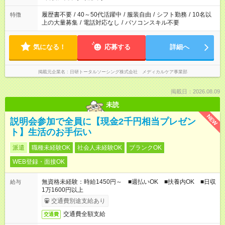
と、もう1つのお仕事の勤務時間。 合計で週40時間を超える場
合は応募できません。
履歴書不要
/
40～50代活躍中
/
服装自由
/
シフト勤務
/
10名以
特徴
上の大量募集
/
電話対応なし
/
パソコンスキル不要
気になる！
応募する
詳細へ
掲載元企業名
日研トータルソーシング株式会社 メディカルケア事業部
掲載日：2026.08.09
未読
NEW
説明会参加で全員に【現金2千円相当プレゼン
ト】生活のお手伝い
派遣
職種未経験OK
社会人未経験OK
ブランクOK
WEB登録・面接OK
無資格未経験：時給1450円～ ■週払いOK ■扶養内OK ■日収
給与
1万1600円以上
交通費別途支給あり
交通費全額支給
交通費