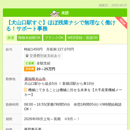
掲載日：2026.08.07
未読
NEW
【犬山口駅すぐ】ほぼ残業ナシで無理なく働け
る！サポート事務
派遣
職種未経験OK
ブランクOK
WEB登録・面接OK
時給1450円 月収例 227,070円
給与
交通費別途支給あり
全額支給
交通費
20～25万円
月収例
愛知県犬山市
勤務地
犬山口駅から徒歩5分
/
新鵜沼駅から車10分
機械にできることは機械に任せる未来を【大手産業機械メー
カー】
08:00～16:55(実働7時間50分 休憩1時間05分) ※9時開始相談
勤務時間
OK！
2026年09月上旬～長期 ※9月～！
期間
履歴書不要
特徴