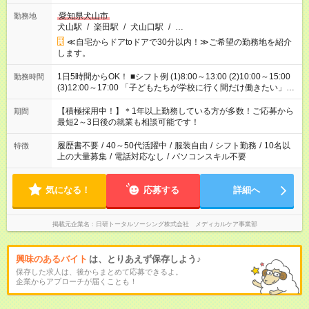
愛知県犬山市
勤務地
犬山駅
/
楽田駅
/
犬山口駅
/
…
≪自宅からドアtoドアで30分以内！≫ご希望の勤務地を紹介
します。
1日5時間からOK！ ■シフト例 (1)8:00～13:00 (2)10:00～15:00
勤務時間
(3)12:00～17:00 「子どもたちが学校に行く間だけ働きたい」
「余裕を持って夕飯の準備がしたい」 「午前中は働いて、午後
はプライベートの時間にしたい」 など、ご希望を教えてくださ
【積極採用中！】＊1年以上勤務している方が多数！ご応募から
期間
いね。 ※Wワーク希望の方へ 今ご覧のお仕事で希望する勤務時
最短2～3日後の就業も相談可能です！
間と、もう1つのお仕事の勤務時間。 合計で週40時間を超える
場合は応募できません。
履歴書不要
/
40～50代活躍中
/
服装自由
/
シフト勤務
/
10名以
特徴
上の大量募集
/
電話対応なし
/
パソコンスキル不要
気になる！
応募する
詳細へ
掲載元企業名
日研トータルソーシング株式会社 メディカルケア事業部
興味のあるバイト
は、とりあえず保存しよう♪
保存した求人は、後からまとめて応募できるよ。
企業からアプローチが届くことも！