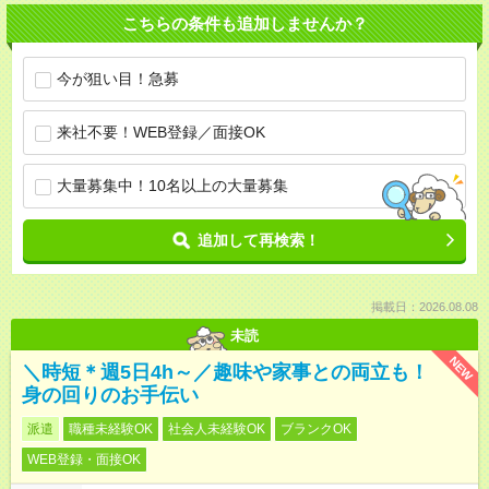
こちらの条件も追加しませんか？
今が狙い目！急募
来社不要！WEB登録／面接OK
大量募集中！10名以上の大量募集
追加して再検索！
掲載日：2026.08.08
未読
NEW
＼時短＊週5日4h～／趣味や家事との両立も！
身の回りのお手伝い
派遣
職種未経験OK
社会人未経験OK
ブランクOK
WEB登録・面接OK