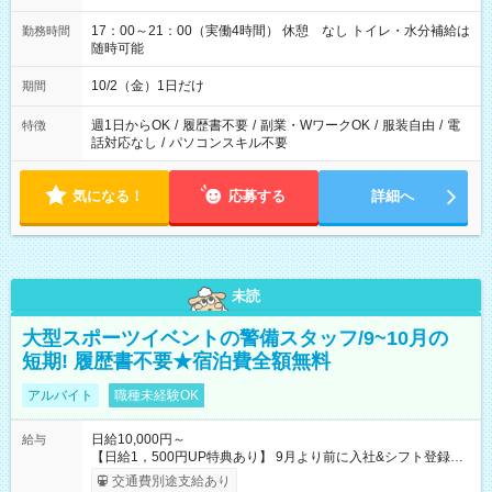
17：00～21：00（実働4時間） 休憩 なし トイレ・水分補給は
勤務時間
随時可能
10/2（金）1日だけ
期間
週1日からOK
/
履歴書不要
/
副業・WワークOK
/
服装自由
/
電
特徴
話対応なし
/
パソコンスキル不要
気になる！
応募する
詳細へ
未読
大型スポーツイベントの警備スタッフ/9~10月の
短期! 履歴書不要★宿泊費全額無料
アルバイト
職種未経験OK
日給10,000円～
給与
【日給1，500円UP特典あり】 9月より前に入社&シフト登録す
ると 期間中(9/16~10/23) の日給がUP! 日給1万1500円でしっか
交通費別途支給あり