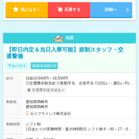
気になる！
応募する
詳細へ
未読
【即日内定＆当日入寮可能】規制スタッフ・交
通警備
アルバイト
職種未経験OK
日給10,600円～18,500円
給与
◎交通費全額支給 ◎夜勤手当、出張手当 ◎日払い・週払い可(希
望者／条件有) ＜月収例＞ 日給10,600円×22日稼働＝23.5万円/
交通費別途支給あり
月 ◎自分のぺースで勤務可能 週2～OK！あなたの働き方と相談
します♪ ダブルワークも可能です☺ 【試用期間】試用期間あり
愛知県岡崎市
勤務地
試用期間の長さ：3ヶ月 雇用形態、給与は本採用時と同じです。
愛知県岡崎市
セイフラインズ株式会社
シフト制
勤務時間
1日あたりの実働時間：最大8時間/日 シフト例 8：00～17：00
21：00～6：00 ※現場によっては多少時間は前後します ▶残業