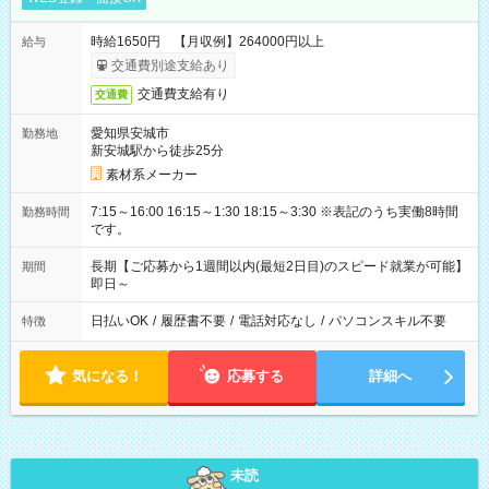
時給1650円 【月収例】264000円以上
給与
交通費別途支給あり
交通費支給有り
交通費
愛知県安城市
勤務地
新安城駅から徒歩25分
素材系メーカー
7:15～16:00 16:15～1:30 18:15～3:30 ※表記のうち実働8時間
勤務時間
です。
長期【ご応募から1週間以内(最短2日目)のスピード就業が可能】
期間
即日～
日払いOK
/
履歴書不要
/
電話対応なし
/
パソコンスキル不要
特徴
気になる！
応募する
詳細へ
未読