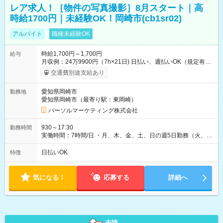
レア求人！［物件の写真撮影］8月スタート｜高
時給1700円｜未経験OK！岡崎市(cb1sr02)
アルバイト
職種未経験OK
時給1,700円～1,700円
給与
月収例：24万9900円（7h×21日) 日払い、週払いOK（規定有
り） 【試用期間】試用期間なし
交通費別途支給あり
愛知県岡崎市
勤務地
愛知県岡崎市（最寄り駅：東岡崎）
パーソルマーケティング株式会社
930～17:30
勤務時間
実働時間：7時間/日 ・月、木、金、土、日の週5日勤務（火、水
は固定休です／夏季、年末年始等、長期休暇有り！） ・ワンシ
フト！ 残業ほぼナシ（0～5h/月）
日払いOK
特徴
気になる！
応募する
詳細へ
未読