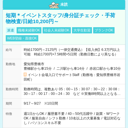
未読
短期＊イベントスタッフ/身分証チェック・手荷
物検査/日給10,200円～
派遣
職種未経験OK
社会人未経験OK
大学生歓迎
ブランクOK
WEB登録・面接OK
時給1700円～2125円（一律交通費込）【収入例】6.3万円以上
給与
可能 時給1700円×7.5時間×5日間（勤務日数により異なる）
愛知県豊橋市
勤務地
豊橋駅から車15分
/
二川駅から車14分
/
赤岩口駅から車10分
イベント会場入口でサポートStaff（勤務地：愛知県豊橋市岩
田町）
勤務時間は、複数あり 05：00～15：30 07：30～22：30 08：
勤務時間
30～17：00 17：00～24：30 など ※実働8時間以上となる勤
務もあります。 【休憩】60分+他休憩あり 交替で取得します。
安全面に配慮しこまめな休憩があります。
9/17～9/27 ※10日間
期間
週1日からOK
/
履歴書不要
/
40～50代活躍中
/
副業・Wワーク
特徴
OK
/
服装自由
/
シフト勤務
/
10名以上の大量募集
/
電話対応な
し
/
パソコンスキル不要