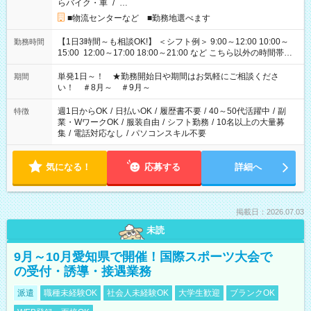
らバイク・車
/
…
■物流センターなど ■勤務地選べます
【1日3時間～も相談OK!】 ＜シフト例＞ 9:00～12:00 10:00～
勤務時間
15:00 12:00～17:00 18:00～21:00 など こちら以外の時間帯も
お気軽にご相談ください！
単発1日～！ ★勤務開始日や期間はお気軽にご相談くださ
期間
い！ ＃8月～ ＃9月～
週1日からOK
/
日払いOK
/
履歴書不要
/
40～50代活躍中
/
副
特徴
業・WワークOK
/
服装自由
/
シフト勤務
/
10名以上の大量募
集
/
電話対応なし
/
パソコンスキル不要
気になる！
応募する
詳細へ
掲載日：2026.07.03
未読
9月～10月愛知県で開催！国際スポーツ大会で
の受付・誘導・接遇業務
派遣
職種未経験OK
社会人未経験OK
大学生歓迎
ブランクOK