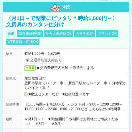
未読
〈月1日～で副業にピッタリ＊時給1,500円～〉
文房具のカンタン仕分け
派遣
職種未経験OK
社会人未経験OK
大学生歓迎
ブランクOK
WEB登録・面接OK
時給1,500円～1,875円
給与
交通費別途支給あり
■ 交通費規定内支給 ※派遣先による
交通費
愛知県豊田市
勤務地
豊田市駅からバイク・車
/
新豊田駅からバイク・車
/
浄水駅か
らバイク・車
/
…
■物流センターなど ■勤務地選べます
【1日3時間～も相談OK!】 ＜シフト例＞ 9:00～12:00 12:00～
勤務時間
17:00 17:00～22:00 18:00～21:00 など こちら以外の時間帯も
お気軽にご相談ください！
単発1日～！ ★勤務開始日や期間はお気軽にご相談くださ
期間
い！ ＃8月～ ＃9月～