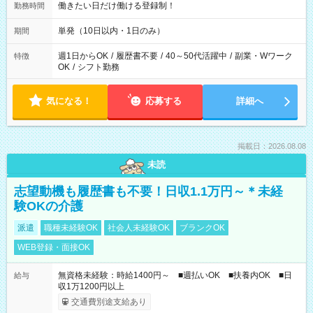
働きたい日だけ働ける登録制！
勤務時間
単発（10日以内・1日のみ）
期間
週1日からOK
/
履歴書不要
/
40～50代活躍中
/
副業・Wワーク
特徴
OK
/
シフト勤務
気になる！
応募する
詳細へ
掲載日：2026.08.08
未読
志望動機も履歴書も不要！日収1.1万円～＊未経
験OKの介護
派遣
職種未経験OK
社会人未経験OK
ブランクOK
WEB登録・面接OK
無資格未経験：時給1400円～ ■週払いOK ■扶養内OK ■日
給与
収1万1200円以上
交通費別途支給あり