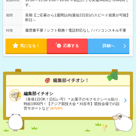
10:00～15:30 9:00～18:00 ※表記のうち実働5時間から8時間で
勤務時間
す。
長期【ご応募から1週間以内(最短2日目)のスピード就業が可能】
期間
即日～
履歴書不要
/
シフト勤務
/
電話対応なし
/
パソコンスキル不要
特徴
気になる！
応募する
詳細へ
編集部イチオシ
《単発1日OK！日払い可》＊お菓子のモクモクシール貼り、
時給1900円！【アジア競技大会＊刈谷市】競技会場での設
営サポートなど
(8/7UP!)