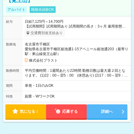
【覚王山】
アルバイト
職種未経験OK
日給7,125円～14,700円
給与
【試用期間】試用期間あり 試用期間の長さ：3ヶ月 雇用形態、
給与は本採用時と同じです。
交通費別途支給あり
名古屋市千種区
勤務地
愛知県名古屋市千種区姫池通1-15アベニール姫池通203（最寄り
駅：東山線覚王山駅）
株式会社プラスト
平均労働時間：1週間あたり22時間 勤務日数は最大週２回とな
勤務時間
ります。 (1)22：00～翌5：00 (休憩あり) (2)17：00～翌9：
00 (休憩あり) ３６協定提出済 平均労働時間：1週間あたり22
時間 勤務日数は最大週２回となります。 (1)22：00～翌5：00
単発・1日のみOK
期間
(休憩あり) (2)17：00～翌9：00 (休憩あり) ３６協定提出済
副業・WワークOK
特徴
気になる！
応募する
詳細へ