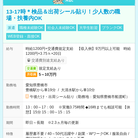
13-17時＊検品＆出荷シール貼り！少人数の職
場・扶養内OK
派遣
職種未経験OK
社会人未経験OK
大学生歓迎
ブランクOK
WEB登録・面接OK
時給1200円+交通費規定支給 【収入例】9万円以上可能 時給
給与
1200円×3.75ｈ×20日
交通費別途支給あり
規定支給あり
交通費
5～10万円
月収例
愛知県豊橋市
勤務地
豊橋駅から車19分
/
大清水駅から車10分
午後だけ・出荷シール貼り（勤務地：愛知県豊橋市船渡町）
13：00～17：00 ※実働3.75時間 ◆16時までも相談可能 【休
勤務時間
憩】15分 15：00～15：15
即日～長期 ※2.3ヵ月毎の更新
期間
履歴書不要
/
40～50代活躍中
/
副業・WワークOK
/
服装自由
/
特徴