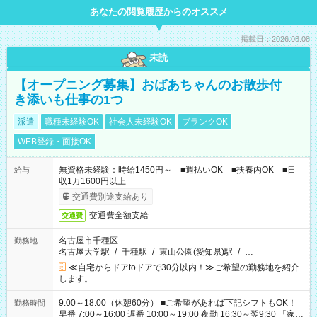
あなたの閲覧履歴からのオススメ
掲載日：2026.08.08
未読
【オープニング募集】おばあちゃんのお散歩付
き添いも仕事の1つ
派遣
職種未経験OK
社会人未経験OK
ブランクOK
WEB登録・面接OK
無資格未経験：時給1450円～ ■週払いOK ■扶養内OK ■日
給与
収1万1600円以上
交通費別途支給あり
交通費全額支給
交通費
名古屋市千種区
勤務地
名古屋大学駅
/
千種駅
/
東山公園(愛知県)駅
/
…
≪自宅からドアtoドアで30分以内！≫ご希望の勤務地を紹介
します。
9:00～18:00（休憩60分） ■ご希望があれば下記シフトもOK！
勤務時間
早番 7:00～16:00 遅番 10:00～19:00 夜勤 16:30～翌9:30 「家族