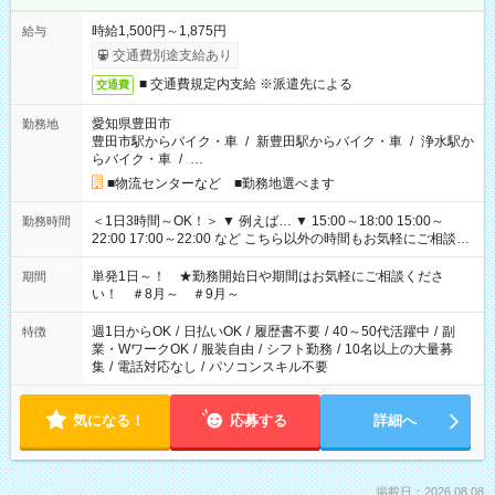
時給1,500円～1,875円
給与
交通費別途支給あり
■ 交通費規定内支給 ※派遣先による
交通費
愛知県豊田市
勤務地
豊田市駅からバイク・車
/
新豊田駅からバイク・車
/
浄水駅か
らバイク・車
/
…
■物流センターなど ■勤務地選べます
＜1日3時間～OK！＞ ▼ 例えば… ▼ 15:00～18:00 15:00～
勤務時間
22:00 17:00～22:00 など こちら以外の時間もお気軽にご相談く
ださい！
単発1日～！ ★勤務開始日や期間はお気軽にご相談くださ
期間
い！ ＃8月～ ＃9月～
週1日からOK
/
日払いOK
/
履歴書不要
/
40～50代活躍中
/
副
特徴
業・WワークOK
/
服装自由
/
シフト勤務
/
10名以上の大量募
集
/
電話対応なし
/
パソコンスキル不要
気になる！
応募する
詳細へ
掲載日：2026.08.08