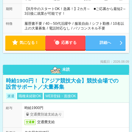
と休みを合わせたい」 「余裕を持って夕飯の準備がしたい」
「できれば残業はしたくない」 など、ご希望を教えてください
【8月中のスタートOK！急募！】2カ月～ ■ご応募から最短2～
期間
ね。 ※Wワーク希望の方へ 今ご覧のお仕事で希望する勤務時間
3日後に就業が可能です！
と、もう1つのお仕事の勤務時間。 合計で週40時間を超える場
合は応募できません。
履歴書不要
/
40～50代活躍中
/
服装自由
/
シフト勤務
/
10名以
特徴
上の大量募集
/
電話対応なし
/
パソコンスキル不要
気になる！
応募する
詳細へ
掲載日：2026.08.09
未読
時給1900円！【アジア競技大会】競技会場での
設営サポート／大量募集
派遣
職種未経験OK
WEB登録・面接OK
時給1900円
給与
交通費別途支給あり
交通費支給
交通費