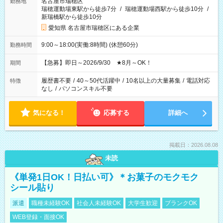
名古屋市瑞穂区
勤務地
瑞穂運動場東駅から徒歩7分
/
瑞穂運動場西駅から徒歩10分
/
新瑞橋駅から徒歩10分
愛知県 名古屋市瑞穂区にある企業
9:00～18:00(実働:8時間) (休憩60分)
勤務時間
【急募】即日～2026/9/30 ★8月～OK！
期間
履歴書不要
/
40～50代活躍中
/
10名以上の大量募集
/
電話対応
特徴
なし
/
パソコンスキル不要
気になる！
応募する
詳細へ
掲載日：2026.08.08
未読
《単発1日OK！日払い可》＊お菓子のモクモク
シール貼り
派遣
職種未経験OK
社会人未経験OK
大学生歓迎
ブランクOK
WEB登録・面接OK