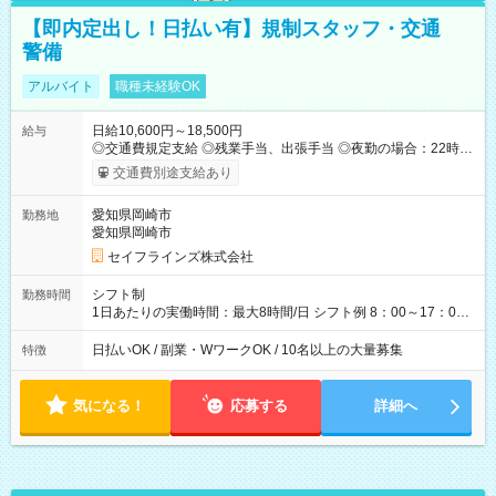
【即内定出し！日払い有】規制スタッフ・交通
警備
アルバイト
職種未経験OK
日給10,600円～18,500円
給与
◎交通費規定支給 ◎残業手当、出張手当 ◎夜勤の場合：22時～
翌5時は割増給与 ◎日払い・週払い可(希望者／条件有) ＜月収例
交通費別途支給あり
＞ 日給10,600円×22日稼働＝23.5万円/月 ◎自分のぺースで勤務
可能 週2～OK！あなたの働き方と相談します♪ ダブルワークも
愛知県岡崎市
勤務地
可能です☺ 【試用期間】試用期間あり 試用期間の長さ：3ヶ月
愛知県岡崎市
雇用形態、給与は本採用時と同じです。
セイフラインズ株式会社
シフト制
勤務時間
1日あたりの実働時間：最大8時間/日 シフト例 8：00～17：00
21：00～6：00 ※現場によっては多少時間は前後します ▶残業
ほとんどなし！ ▶時間より早く終わることの方が多いと思いま
日払いOK / 副業・WワークOK / 10名以上の大量募集
特徴
す。現場によっては午前中で終わってしまう場合も。その場合
も日給は同額支給！ ▶ご希望の方は夜勤（21:00～6:00）のお仕
事も可能。
気になる！
応募する
詳細へ