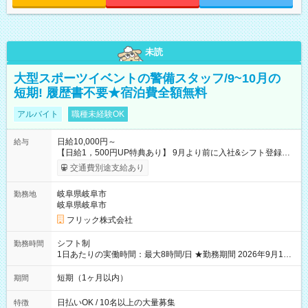
未読
大型スポーツイベントの警備スタッフ/9~10月の
短期! 履歴書不要★宿泊費全額無料
アルバイト
職種未経験OK
日給10,000円～
給与
【日給1，500円UP特典あり】 9月より前に入社&シフト登録す
ると 期間中(9/16~10/23) の日給がUP! 日給1万1500円でしっか
交通費別途支給あり
り稼げます♪ 【試用期間】試用期間なし
岐阜県岐阜市
勤務地
岐阜県岐阜市
フリック株式会社
シフト制
勤務時間
1日あたりの実働時間：最大8時間/日 ★勤務期間 2026年9月16
日~2026年10月23日 短期勤務OK! 期間中フル勤務できる方優遇
※週3~5日勤務(勤務日数応相談) ※期間前から勤務スタートも可
短期（1ヶ月以内）
期間
能です! ★勤務時間 8:00~17:00(休憩1時間) ※現場により変動あ
り ※夜勤シフトあり
日払いOK / 10名以上の大量募集
特徴