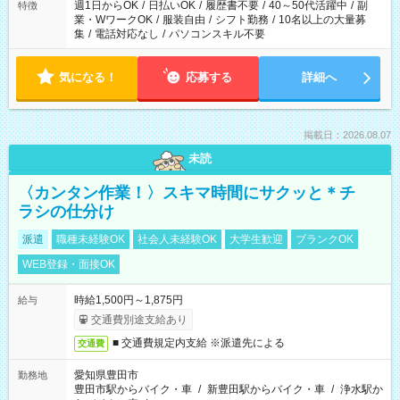
週1日からOK
/
日払いOK
/
履歴書不要
/
40～50代活躍中
/
副
特徴
業・WワークOK
/
服装自由
/
シフト勤務
/
10名以上の大量募
集
/
電話対応なし
/
パソコンスキル不要
気になる！
応募する
詳細へ
掲載日：2026.08.07
未読
〈カンタン作業！〉スキマ時間にサクッと＊チ
ラシの仕分け
派遣
職種未経験OK
社会人未経験OK
大学生歓迎
ブランクOK
WEB登録・面接OK
時給1,500円～1,875円
給与
交通費別途支給あり
■ 交通費規定内支給 ※派遣先による
交通費
愛知県豊田市
勤務地
豊田市駅からバイク・車
/
新豊田駅からバイク・車
/
浄水駅か