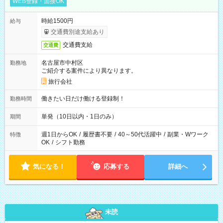
WEB登録・面接OK
時給1500円
給与
交通費別途支給あり
交通費支給
交通費
名古屋市中村区
勤務地
ご紹介する案件により異なります。
旅行会社
働きたい日だけ働ける登録制！
勤務時間
単発（10日以内・1日のみ）
期間
週1日からOK
/
履歴書不要
/
40～50代活躍中
/
副業・Wワーク
特徴
OK
/
シフト勤務
気になる！
応募する
詳細へ
未読