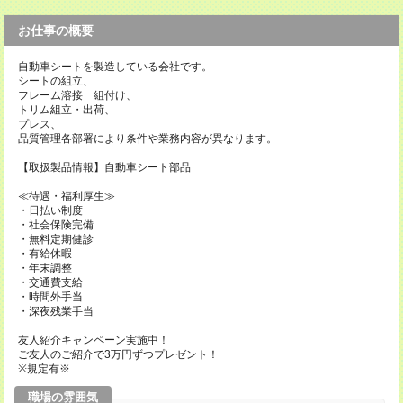
お仕事の概要
自動車シートを製造している会社です。
シートの組立、
フレーム溶接 組付け、
トリム組立・出荷、
プレス、
品質管理各部署により条件や業務内容が異なります。
【取扱製品情報】自動車シート部品
≪待遇・福利厚生≫
・日払い制度
・社会保険完備
・無料定期健診
・有給休暇
・年末調整
・交通費支給
・時間外手当
・深夜残業手当
友人紹介キャンペーン実施中！
ご友人のご紹介で3万円ずつプレゼント！
※規定有※
職場の雰囲気