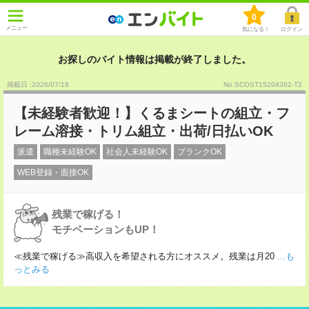
0
メニュー
気になる！
ログイン
お探しのバイト情報は掲載が終了しました。
掲載日 :2026
/
07
/
18
No.SCOST15204362-T2
【未経験者歓迎！】くるまシートの組立・フ
レーム溶接・トリム組立・出荷/日払いOK
派遣
職種未経験OK
社会人未経験OK
ブランクOK
WEB登録・面接OK
残業で稼げる！
モチベーションもUP！
≪残業で稼げる≫高収入を希望される方にオススメ。残業は月20
...も
っとみる