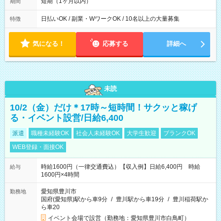
ほとんどなし！ ▶時間より早く終わることの方が多いと思いま
短期（1ヶ月以内）
期間
す。現場によっては午前中で終わってしまう場合も。その場合
も日給は同額支給！
日払いOK / 副業・WワークOK / 10名以上の大量募集
特徴
気になる！
応募する
詳細へ
未読
10/2（金）だけ＊17時～短時間！サクッと稼げ
る・イベント設営/日給6,400
派遣
職種未経験OK
社会人未経験OK
大学生歓迎
ブランクOK
WEB登録・面接OK
時給1600円（一律交通費込）【収入例】日給6,400円 時給
給与
1600円×4時間
愛知県豊川市
勤務地
国府(愛知県)駅から車9分
/
豊川駅から車19分
/
豊川稲荷駅か
ら車20
イベント会場で設営（勤務地：愛知県豊川市白鳥町）