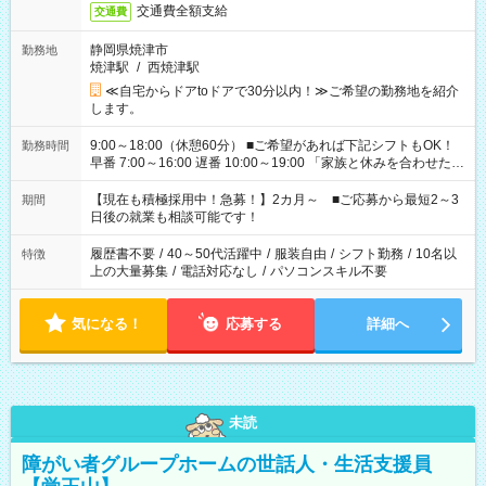
交通費全額支給
交通費
静岡県焼津市
勤務地
焼津駅
/
西焼津駅
≪自宅からドアtoドアで30分以内！≫ご希望の勤務地を紹介
します。
9:00～18:00（休憩60分） ■ご希望があれば下記シフトもOK！
勤務時間
早番 7:00～16:00 遅番 10:00～19:00 「家族と休みを合わせた
い」 「余裕を持って夕飯の準備がしたい」 「できれば残業はし
たくない」 など、ご希望を教えてくださいね。 ※Wワーク希望
【現在も積極採用中！急募！】2カ月～ ■ご応募から最短2～3
期間
の方へ 今ご覧のお仕事で希望する勤務時間と、もう1つのお仕事
日後の就業も相談可能です！
の勤務時間。 合計で週40時間を超える場合は応募できません。
履歴書不要
/
40～50代活躍中
/
服装自由
/
シフト勤務
/
10名以
特徴
上の大量募集
/
電話対応なし
/
パソコンスキル不要
気になる！
応募する
詳細へ
未読
障がい者グループホームの世話人・生活支援員