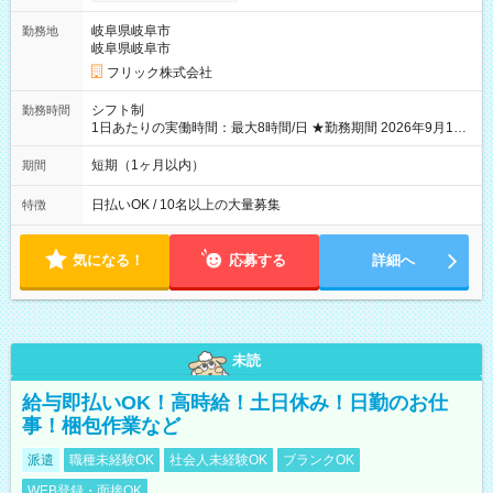
り稼げます♪ 【試用期間】試用期間なし
岐阜県岐阜市
勤務地
岐阜県岐阜市
フリック株式会社
シフト制
勤務時間
1日あたりの実働時間：最大8時間/日 ★勤務期間 2026年9月16
日~2026年10月23日 短期勤務OK! 期間中フル勤務できる方優遇
※週3~5日勤務(勤務日数応相談) ※期間前から勤務スタートも可
短期（1ヶ月以内）
期間
能です! ★勤務時間 8:00~17:00(休憩1時間) ※現場により変動あ
り ※夜勤シフトあり
日払いOK / 10名以上の大量募集
特徴
気になる！
応募する
詳細へ
未読
給与即払いOK！高時給！土日休み！日勤のお仕
事！梱包作業など
派遣
職種未経験OK
社会人未経験OK
ブランクOK
WEB登録・面接OK