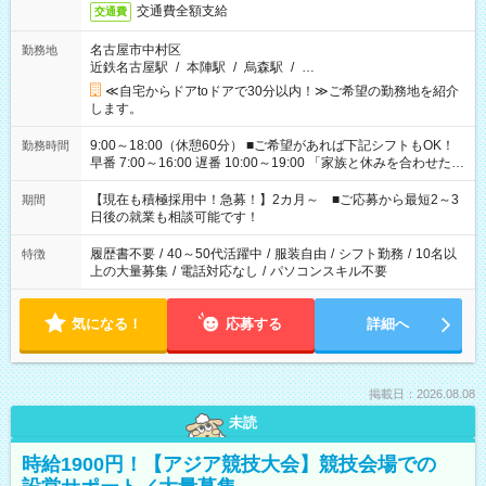
交通費全額支給
交通費
名古屋市中村区
勤務地
近鉄名古屋駅
/
本陣駅
/
烏森駅
/
…
≪自宅からドアtoドアで30分以内！≫ご希望の勤務地を紹介
します。
9:00～18:00（休憩60分） ■ご希望があれば下記シフトもOK！
勤務時間
早番 7:00～16:00 遅番 10:00～19:00 「家族と休みを合わせた
い」 「余裕を持って夕飯の準備がしたい」 「できれば残業はし
たくない」 など、ご希望を教えてくださいね。 ※Wワーク希望
【現在も積極採用中！急募！】2カ月～ ■ご応募から最短2～3
期間
の方へ 今ご覧のお仕事で希望する勤務時間と、もう1つのお仕事
日後の就業も相談可能です！
の勤務時間。 合計で週40時間を超える場合は応募できません。
履歴書不要
/
40～50代活躍中
/
服装自由
/
シフト勤務
/
10名以
特徴
上の大量募集
/
電話対応なし
/
パソコンスキル不要
気になる！
応募する
詳細へ
掲載日：2026.08.08
未読
時給1900円！【アジア競技大会】競技会場での