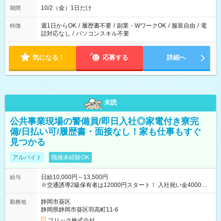
10/2（金）1日だけ
期間
週1日からOK
/
履歴書不要
/
副業・WワークOK
/
服装自由
/
電
特徴
話対応なし
/
パソコンスキル不要
気になる！
応募する
詳細へ
未読
公共事業現場の警備員/即日入社◎家電付き寮完
備/日払い可/履歴書・面接なし！家も仕事もすぐ
見つかる
アルバイト
職種未経験OK
日給10,000円～13,500円
給与
※交通誘導2級保有者は12000円スタート！ 入社祝い金4000円
【試用期間】試用期間なし
静岡市葵区
勤務地
静岡県静岡市葵区羽高町11-6
フリック株式会社