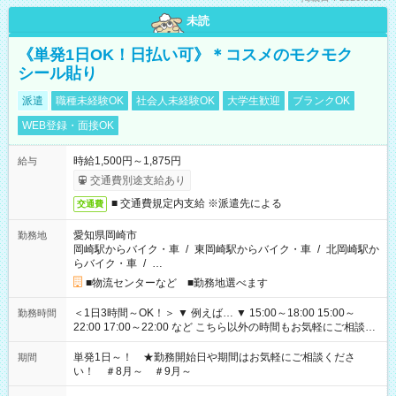
未読
《単発1日OK！日払い可》＊コスメのモクモク
シール貼り
派遣
職種未経験OK
社会人未経験OK
大学生歓迎
ブランクOK
WEB登録・面接OK
時給1,500円～1,875円
給与
交通費別途支給あり
■ 交通費規定内支給 ※派遣先による
交通費
愛知県岡崎市
勤務地
岡崎駅からバイク・車
/
東岡崎駅からバイク・車
/
北岡崎駅か
らバイク・車
/
…
■物流センターなど ■勤務地選べます
＜1日3時間～OK！＞ ▼ 例えば… ▼ 15:00～18:00 15:00～
勤務時間
22:00 17:00～22:00 など こちら以外の時間もお気軽にご相談く
ださい！
単発1日～！ ★勤務開始日や期間はお気軽にご相談くださ
期間
い！ ＃8月～ ＃9月～