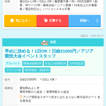
週1日からOK
/
日払いOK
/
履歴書不要
/
40～50代活躍中
/
副
特徴
業・WワークOK
/
服装自由
/
シフト勤務
/
10名以上の大量募
集
/
電話対応なし
/
パソコンスキル不要
気になる！
応募する
詳細へ
掲載日：2026.08.07
未読
早めに決める！1日OK！日給21000円／アジア
競技大会イベントスタッフ
アルバイト
職種未経験OK
社会人未経験OK
大学生歓迎
ブランクOK
WEB登録・面接OK
日給21000円 ＊日払いOK！
給与
愛知県みよし市
勤務地
豊田市駅から徒歩
/
新豊田駅から徒歩
アジア競技会スポーツ好きにはたまらない株式会社ビート 名
古屋支店