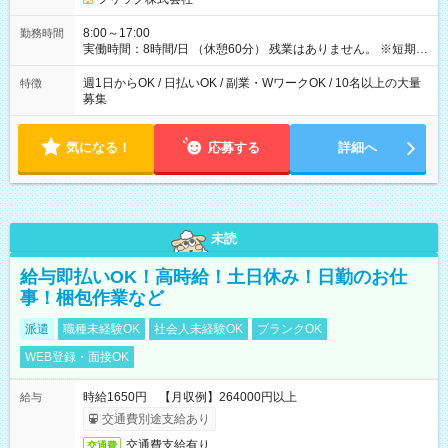
8:00～17:00
勤務時間
実働時間：8時間/日 （休憩60分） 残業はありません。 ※短期の
募集は行っておりません。予めご了承くださいませ。
週1日からOK / 日払いOK / 副業・WワークOK / 10名以上の大量
特徴
募集
気になる！
応募する
詳細へ
未読
給与即払いOK！高時給！土日休み！日勤のお仕
事！梱包作業など
派遣
職種未経験OK
社会人未経験OK
ブランクOK
WEB登録・面接OK
時給1650円 【月収例】264000円以上
給与
交通費別途支給あり
交通費支給有り
交通費