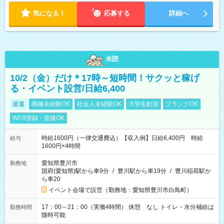
気になる！
応募する
詳細へ
未読
10/2（金）だけ＊17時～短時間！サクッと稼げ
る・イベント設営/日給6,400
派遣
職種未経験OK
社会人未経験OK
大学生歓迎
ブランクOK
WEB登録・面接OK
時給1600円（一律交通費込）【収入例】日給6,400円 時給
給与
1600円×4時間
愛知県豊川市
勤務地
国府(愛知県)駅から車9分
/
豊川駅から車19分
/
豊川稲荷駅か
ら車20
イベント会場で設営（勤務地：愛知県豊川市白鳥町）
17：00～21：00（実働4時間） 休憩 なし トイレ・水分補給は
勤務時間
随時可能