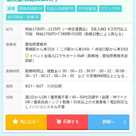
派遣
職種未経験OK
社会人未経験OK
大学生歓迎
ブランクOK
WEB登録・面接OK
時給1700円～2125円（一律交通費込）【収入例】6.3万円以上
給与
可能 時給1700円×7.5時間×5日間（勤務日数により異なる）
愛知県豊橋市
勤務地
豊橋駅から車15分
/
二川駅から車14分
/
赤岩口駅から車10分
イベント会場入口でサポートStaff（勤務地：愛知県豊橋市岩
田町）
勤務時間は、複数あり 05：00～15：30 07：30～22：30 08：
勤務時間
30～17：00 17：00～24：30 など ※実働8時間以上となる勤
務もあります。 【休憩】60分+他休憩あり 交替で取得します。
安全面に配慮しこまめな休憩があります。
9/17～9/27 ※10日間
期間
週1日からOK
/
履歴書不要
/
40～50代活躍中
/
副業・Wワーク
特徴
OK
/
服装自由
/
シフト勤務
/
10名以上の大量募集
/
電話対応な
し
/
パソコンスキル不要
気になる！
応募する
詳細へ