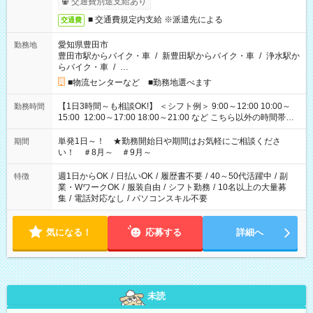
交通費別途支給あり
■ 交通費規定内支給 ※派遣先による
交通費
愛知県豊田市
勤務地
豊田市駅からバイク・車
/
新豊田駅からバイク・車
/
浄水駅か
らバイク・車
/
…
■物流センターなど ■勤務地選べます
【1日3時間～も相談OK!】 ＜シフト例＞ 9:00～12:00 10:00～
勤務時間
15:00 12:00～17:00 18:00～21:00 など こちら以外の時間帯も
お気軽にご相談ください！
単発1日～！ ★勤務開始日や期間はお気軽にご相談くださ
期間
い！ ＃8月～ ＃9月～
週1日からOK
/
日払いOK
/
履歴書不要
/
40～50代活躍中
/
副
特徴
業・WワークOK
/
服装自由
/
シフト勤務
/
10名以上の大量募
集
/
電話対応なし
/
パソコンスキル不要
気になる！
応募する
詳細へ
未読