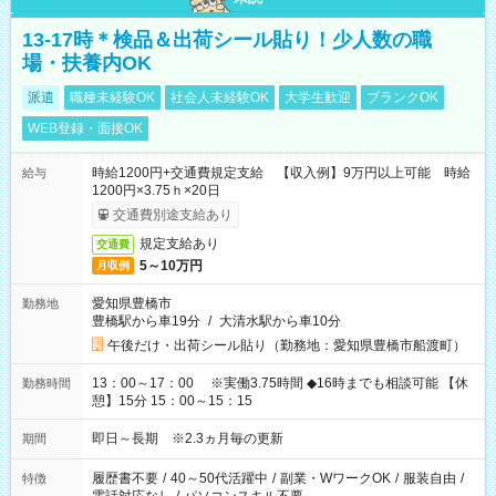
13-17時＊検品＆出荷シール貼り！少人数の職
場・扶養内OK
派遣
職種未経験OK
社会人未経験OK
大学生歓迎
ブランクOK
WEB登録・面接OK
時給1200円+交通費規定支給 【収入例】9万円以上可能 時給
給与
1200円×3.75ｈ×20日
交通費別途支給あり
規定支給あり
交通費
5～10万円
月収例
愛知県豊橋市
勤務地
豊橋駅から車19分
/
大清水駅から車10分
午後だけ・出荷シール貼り（勤務地：愛知県豊橋市船渡町）
13：00～17：00 ※実働3.75時間 ◆16時までも相談可能 【休
勤務時間
憩】15分 15：00～15：15
即日～長期 ※2.3ヵ月毎の更新
期間
履歴書不要
/
40～50代活躍中
/
副業・WワークOK
/
服装自由
/
特徴