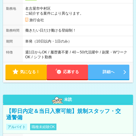
名古屋市中村区
勤務地
ご紹介する案件により異なります。
旅行会社
働きたい日だけ働ける登録制！
勤務時間
単発（10日以内・1日のみ）
期間
週1日からOK
/
履歴書不要
/
40～50代活躍中
/
副業・Wワーク
特徴
OK
/
シフト勤務
気になる！
応募する
詳細へ
未読
【即日内定＆当日入寮可能】規制スタッフ・交
通警備
アルバイト
職種未経験OK