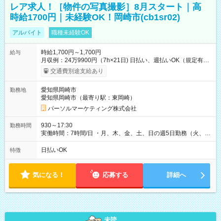
レア求人！［物件の写真撮影］8月スタート｜高
時給1700円｜未経験OK！岡崎市(cb1sr02)
アルバイト
職種未経験OK
時給1,700円～1,700円
給与
月収例：24万9900円（7h×21日) 日払い、週払いOK（規定有
り） 【試用期間】試用期間なし
交通費別途支給あり
愛知県岡崎市
勤務地
愛知県岡崎市（最寄り駅：東岡崎）
パーソルマーケティング株式会社
930～17:30
勤務時間
実働時間：7時間/日 ・月、木、金、土、日の週5日勤務（火、水
は固定休です／夏季、年末年始等、長期休暇有り！） ・ワンシ
フト！ 残業ほぼナシ（0～5h/月）
日払いOK
特徴
気になる！
応募する
詳細へ
未読