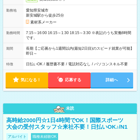
愛知県安城市
勤務地
新安城駅から徒歩25分
素材系メーカー
7:15～16:00 16:15～1:30 18:15～3:30 ※表記のうち実働8時間
勤務時間
です。
長期【ご応募から1週間以内(最短2日目)のスピード就業が可能】
期間
即日～
日払いOK
/
履歴書不要
/
電話対応なし
/
パソコンスキル不要
特徴
気になる！
応募する
詳細へ
未読
高時給2000円☆1日4時間でOK！国際スポーツ
大会の受付スタッフ☆来社不要！日払いOK♪/N1
アルバイト
職種未経験OK