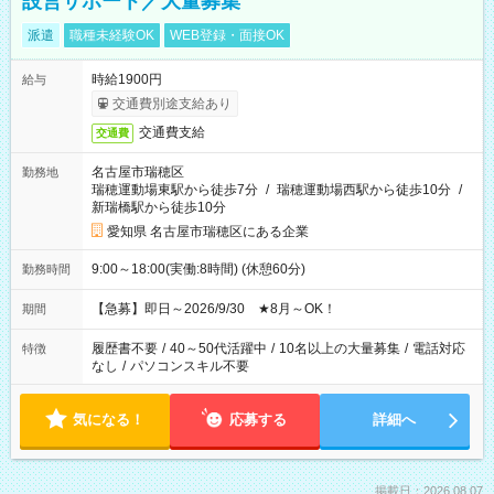
設営サポート／大量募集
派遣
職種未経験OK
WEB登録・面接OK
時給1900円
給与
交通費別途支給あり
交通費支給
交通費
名古屋市瑞穂区
勤務地
瑞穂運動場東駅から徒歩7分
/
瑞穂運動場西駅から徒歩10分
/
新瑞橋駅から徒歩10分
愛知県 名古屋市瑞穂区にある企業
9:00～18:00(実働:8時間) (休憩60分)
勤務時間
【急募】即日～2026/9/30 ★8月～OK！
期間
履歴書不要
/
40～50代活躍中
/
10名以上の大量募集
/
電話対応
特徴
なし
/
パソコンスキル不要
気になる！
応募する
詳細へ
掲載日：2026.08.07