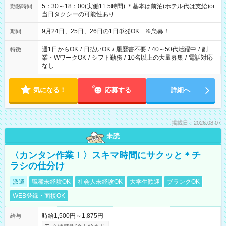
5：30～18：00(実働11.5時間) ＊基本は前泊(ホテル代は支給)or
勤務時間
当日タクシーの可能性あり
9月24日、25日、26日の1日単発OK ※急募！
期間
週1日からOK
/
日払いOK
/
履歴書不要
/
40～50代活躍中
/
副
特徴
業・WワークOK
/
シフト勤務
/
10名以上の大量募集
/
電話対応
なし
気になる！
応募する
詳細へ
掲載日：2026.08.07
未読
〈カンタン作業！〉スキマ時間にサクッと＊チ
ラシの仕分け
派遣
職種未経験OK
社会人未経験OK
大学生歓迎
ブランクOK
WEB登録・面接OK
時給1,500円～1,875円
給与