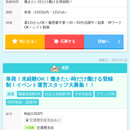
働きたい日だけ働ける登録制！
勤務時間
単発（10日以内・1日のみ）
期間
週1日からOK
/
履歴書不要
/
40～50代活躍中
/
副業・Wワーク
特徴
OK
/
シフト勤務
気になる！
応募する
詳細へ
掲載日：2026.07.03
未読
単発！未経験OK！働きたい時だけ働ける登録
制！イベント運営スタッフ大募集！！
派遣
職種未経験OK
社会人未経験OK
大学生歓迎
ブランクOK
WEB登録・面接OK
時給1300円
給与
交通費別途支給あり
交通費支給
交通費