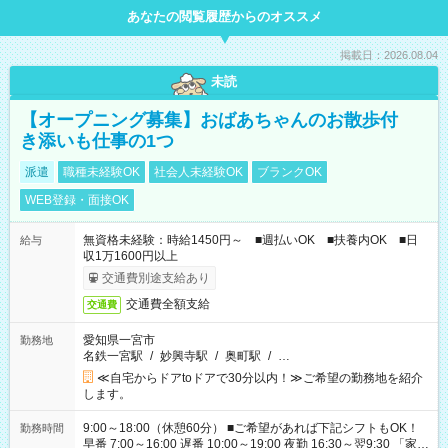
あなたの閲覧履歴からのオススメ
掲載日：2026.08.04
未読
【オープニング募集】おばあちゃんのお散歩付
き添いも仕事の1つ
派遣
職種未経験OK
社会人未経験OK
ブランクOK
WEB登録・面接OK
無資格未経験：時給1450円～ ■週払いOK ■扶養内OK ■日
給与
収1万1600円以上
交通費別途支給あり
交通費全額支給
交通費
愛知県一宮市
勤務地
名鉄一宮駅
/
妙興寺駅
/
奥町駅
/
…
≪自宅からドアtoドアで30分以内！≫ご希望の勤務地を紹介
します。
9:00～18:00（休憩60分） ■ご希望があれば下記シフトもOK！
勤務時間
早番 7:00～16:00 遅番 10:00～19:00 夜勤 16:30～翌9:30 「家族