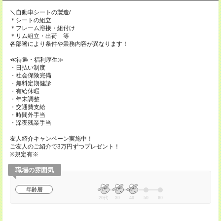
＼自動車シートの製造/
＊シートの組立
＊フレーム溶接・組付け
＊リム組立・出荷 等
各部署により条件や業務内容が異なります！
≪待遇・福利厚生≫
・日払い制度
・社会保険完備
・無料定期健診
・有給休暇
・年末調整
・交通費支給
・時間外手当
・深夜残業手当
友人紹介キャンペーン実施中！
ご友人のご紹介で3万円ずつプレゼント！
※規定有※
職場の雰囲気
年齢層
20代
30
40
50
60