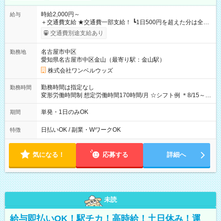
時給2,000円～
給与
＋交通費支給 ★交通費一部支給！ ┗1日500円を超えた分は全額
支給！ ※往復500円以内の方は自己負担となります ★日払い
交通費別途支給あり
OK！（規定あり） ┗働いたその日に現金GET♪ お仕事後はコン
ビニATMから 日払い分を引き落とせます！ 【試用期間】試用
名古屋市中区
勤務地
期間なし
愛知県名古屋市中区金山（最寄り駅：金山駅）
株式会社ワンベルウッズ
勤務時間は指定なし
勤務時間
変形労働時間制 想定労働時間170時間/月 ☆シフト例 ＊8/15～
10/26 全日共通 08：00～12：00 17：00～21：00 ＊8/31
～9/19のみ下記シフトもあります！ 12：00～16：00 ＊9/6～
単発・1日のみOK
期間
10/6、10/11～26のみ下記シフトもあります！ 07：00～11：
00
日払いOK / 副業・WワークOK
特徴
気になる！
応募する
詳細へ
未読
給与即払いOK！駅チカ！高時給！土日休み！運