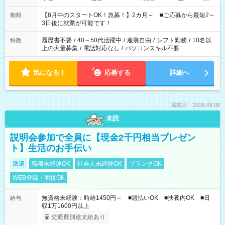
と休みを合わせたい」 「余裕を持って夕飯の準備がしたい」
「できれば残業はしたくない」 など、ご希望を教えてください
【8月中のスタートOK！急募！】2カ月～ ■ご応募から最短2～
期間
ね。 ※Wワーク希望の方へ 今ご覧のお仕事で希望する勤務時間
3日後に就業が可能です！
と、もう1つのお仕事の勤務時間。 合計で週40時間を超える場
合は応募できません。
履歴書不要
/
40～50代活躍中
/
服装自由
/
シフト勤務
/
10名以
特徴
上の大量募集
/
電話対応なし
/
パソコンスキル不要
気になる！
応募する
詳細へ
掲載日：2026.08.05
未読
説明会参加で全員に【現金2千円相当プレゼン
ト】生活のお手伝い
派遣
職種未経験OK
社会人未経験OK
ブランクOK
WEB登録・面接OK
無資格未経験：時給1450円～ ■週払いOK ■扶養内OK ■日
給与
収1万1600円以上
交通費別途支給あり