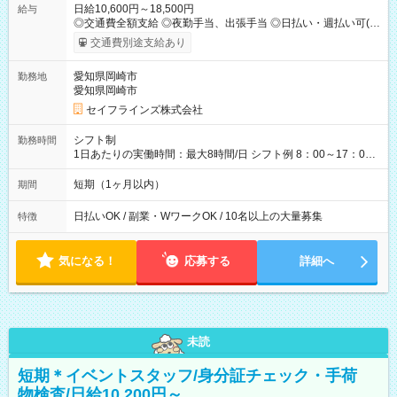
日給10,600円～18,500円
給与
◎交通費全額支給 ◎夜勤手当、出張手当 ◎日払い・週払い可(希
望者／条件有) ＜月収例＞ 日給10,600円×22日稼働＝23.5万円/
交通費別途支給あり
月 ◎自分のぺースで勤務可能 週2～OK！あなたの働き方と相談
します♪ ダブルワークも可能です☺ 【試用期間】試用期間あり
愛知県岡崎市
勤務地
試用期間の長さ：3ヶ月 雇用形態、給与は本採用時と同じです。
愛知県岡崎市
セイフラインズ株式会社
シフト制
勤務時間
1日あたりの実働時間：最大8時間/日 シフト例 8：00～17：00
21：00～6：00 ※現場によっては多少時間は前後します ▶残業
ほとんどなし！ ▶時間より早く終わることの方が多いと思いま
短期（1ヶ月以内）
期間
す。現場によっては午前中で終わってしまう場合も。その場合
も日給は同額支給！
日払いOK / 副業・WワークOK / 10名以上の大量募集
特徴
気になる！
応募する
詳細へ
未読
短期＊イベントスタッフ/身分証チェック・手荷
物検査/日給10,200円～