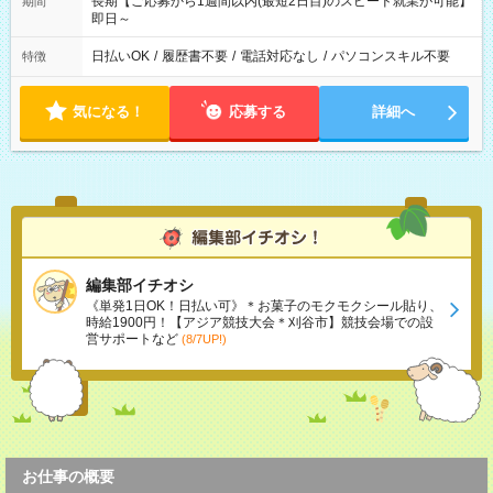
長期【ご応募から1週間以内(最短2日目)のスピード就業が可能】
期間
即日～
日払いOK
/
履歴書不要
/
電話対応なし
/
パソコンスキル不要
特徴
気になる！
応募する
詳細へ
編集部イチオシ
《単発1日OK！日払い可》＊お菓子のモクモクシール貼り、
時給1900円！【アジア競技大会＊刈谷市】競技会場での設
営サポートなど
(8/7UP!)
お仕事の概要