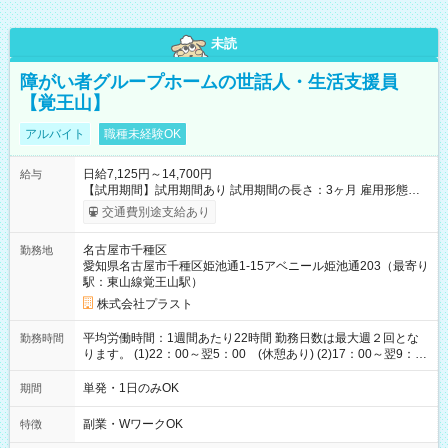
未読
障がい者グループホームの世話人・生活支援員
【覚王山】
アルバイト
職種未経験OK
日給7,125円～14,700円
給与
【試用期間】試用期間あり 試用期間の長さ：3ヶ月 雇用形態、
給与は本採用時と同じです。
交通費別途支給あり
名古屋市千種区
勤務地
愛知県名古屋市千種区姫池通1-15アベニール姫池通203（最寄り
駅：東山線覚王山駅）
株式会社プラスト
平均労働時間：1週間あたり22時間 勤務日数は最大週２回とな
勤務時間
ります。 (1)22：00～翌5：00 (休憩あり) (2)17：00～翌9：
00 (休憩あり) ３６協定提出済 平均労働時間：1週間あたり22
時間 勤務日数は最大週２回となります。 (1)22：00～翌5：00
単発・1日のみOK
期間
(休憩あり) (2)17：00～翌9：00 (休憩あり) ３６協定提出済
副業・WワークOK
特徴