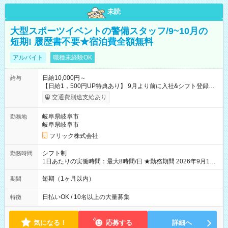
未読
大型スポーツイベントの警備スタッフ/9~10月の
短期! 履歴書不要★宿泊費全額無料
アルバイト
職種未経験OK
日給10,000円～
給与
【日給1，500円UP特典あり】 9月より前に入社&シフト登録す
ると 期間中(9/16~10/23) の日給がUP! 日給1万1500円でしっか
交通費別途支給あり
り稼げます♪ 【試用期間】試用期間なし
岐阜県岐阜市
勤務地
岐阜県岐阜市
フリック株式会社
シフト制
勤務時間
1日あたりの実働時間：最大8時間/日 ★勤務期間 2026年9月16
日~2026年10月23日 短期勤務OK! 期間中フル勤務できる方優遇
※週3~5日勤務(勤務日数応相談) ※期間前から勤務スタートも可
短期（1ヶ月以内）
期間
能です! ★勤務時間 8:00~17:00(休憩1時間) ※現場により変動あ
り ※夜勤シフトあり
日払いOK / 10名以上の大量募集
特徴
気になる！
応募する
詳細へ