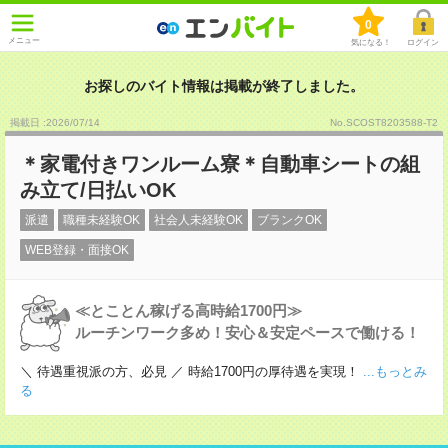
0
メニュー
気になる！
ログイン
お探しのバイト情報は掲載が終了しました。
掲載日 :2026
/
07
/
14
No.SCOST8203588-T2
＊家電付きワンルーム寮＊自動車シートの組
み立て/日払いOK
派遣
職種未経験OK
社会人未経験OK
ブランクOK
WEB登録・面接OK
≪とことん稼げる高時給1700円≫
ルーチンワーク多め！安心＆安定ペースで働ける！
＼ 待遇重視派の方、必見 ／ 時給1700円の厚待遇を実現！
...もっとみ
る