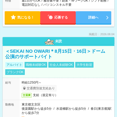
週1日からOK
/
履歴書不要
/
副業・WワークOK
/
シフト勤務
/
特徴
電話対応なし
/
パソコンスキル不要
気になる！
応募する
詳細へ
掲載日：2026.08.04
未読
＜SEKAI NO OWARI＊8月15日・16日＞ドーム
公演のサポートバイト
アルバイト
職種未経験OK
社会人未経験OK
大学生歓迎
ブランクOK
時給1250円～
給与
交通費別途支給あり
支給（規定有り）
交通費
東京都文京区
勤務地
後楽園駅から徒歩5分
/
水道橋駅から徒歩5分
/
春日(東京都)駅
から徒歩7分