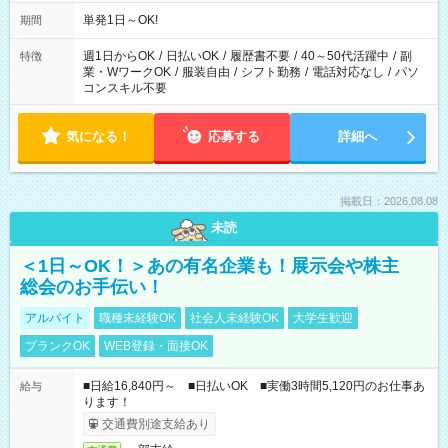
単発1日～OK!
期間
週1日からOK
/
日払いOK
/
履歴書不要
/
40～50代活躍中
/
副
特徴
業・WワークOK
/
服装自由
/
シフト勤務
/
電話対応なし
/
パソ
コンスキル不要
気になる！
応募する
詳細へ
掲載日：2026.08.08
未読
＜1日～OK！＞あの有名企業も！展示会や株主
総会のお手伝い！
アルバイト
職種未経験OK
社会人未経験OK
大学生歓迎
ブランクOK
WEB登録・面接OK
■日給16,840円～ ■日払いOK ■実働3時間5,120円のお仕事あ
給与
ります！
交通費別途支給あり