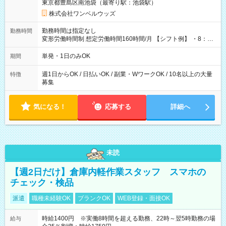
東京都豊島区南池袋（最寄り駅：池袋駅）
株式会社ワンベルウッズ
勤務時間は指定なし
勤務時間
変形労働時間制 想定労働時間160時間/月 【シフト例】 ・8：00
～21：00
単発・1日のみOK
期間
週1日からOK / 日払いOK / 副業・WワークOK / 10名以上の大量
特徴
募集
気になる！
応募する
詳細へ
未読
【週2日だけ】倉庫内軽作業スタッフ スマホの
チェック・検品
派遣
職種未経験OK
ブランクOK
WEB登録・面接OK
時給1400円 ※実働8時間を超える勤務、22時～翌5時勤務の場
給与