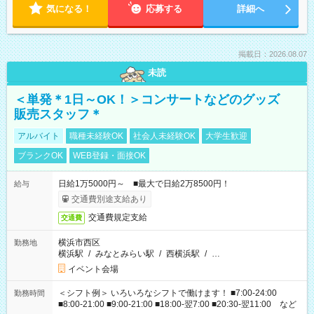
気になる！
応募する
詳細へ
掲載日：2026.08.07
未読
＜単発＊1日～OK！＞コンサートなどのグッズ
販売スタッフ＊
アルバイト
職種未経験OK
社会人未経験OK
大学生歓迎
ブランクOK
WEB登録・面接OK
日給1万5000円～ ■最大で日給2万8500円！
給与
交通費別途支給あり
交通費規定支給
交通費
横浜市西区
勤務地
横浜駅
/
みなとみらい駅
/
西横浜駅
/
…
イベント会場
＜シフト例＞ いろいろなシフトで働けます！ ■7:00-24:00
勤務時間
■8:00-21:00 ■9:00-21:00 ■18:00-翌7:00 ■20:30-翌11:00 など