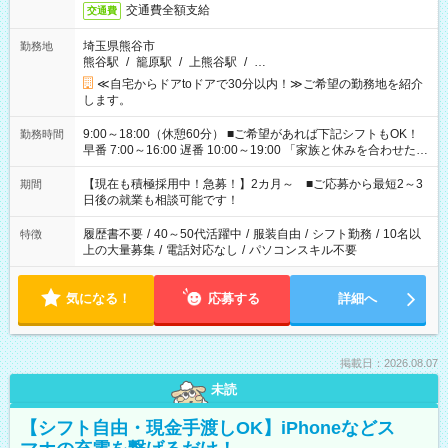
交通費全額支給
交通費
埼玉県熊谷市
勤務地
熊谷駅
/
籠原駅
/
上熊谷駅
/
…
≪自宅からドアtoドアで30分以内！≫ご希望の勤務地を紹介
します。
9:00～18:00（休憩60分） ■ご希望があれば下記シフトもOK！
勤務時間
早番 7:00～16:00 遅番 10:00～19:00 「家族と休みを合わせた
い」 「余裕を持って夕飯の準備がしたい」 「できれば残業はし
たくない」 など、ご希望を教えてくださいね。 ※Wワーク希望
【現在も積極採用中！急募！】2カ月～ ■ご応募から最短2～3
期間
の方へ 今ご覧のお仕事で希望する勤務時間と、もう1つのお仕事
日後の就業も相談可能です！
の勤務時間。 合計で週40時間を超える場合は応募できません。
履歴書不要
/
40～50代活躍中
/
服装自由
/
シフト勤務
/
10名以
特徴
上の大量募集
/
電話対応なし
/
パソコンスキル不要
気になる！
応募する
詳細へ
掲載日：2026.08.07
未読
【シフト自由・現金手渡しOK】iPhoneなどス