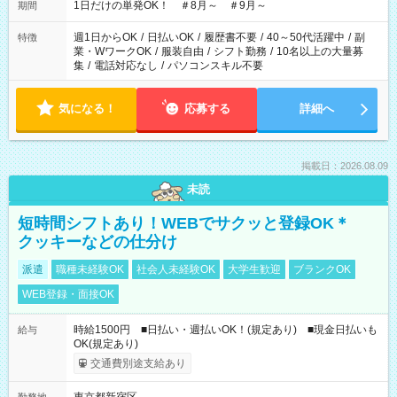
1日だけの単発OK！ ＃8月～ ＃9月～
期間
週1日からOK
/
日払いOK
/
履歴書不要
/
40～50代活躍中
/
副
特徴
業・WワークOK
/
服装自由
/
シフト勤務
/
10名以上の大量募
集
/
電話対応なし
/
パソコンスキル不要
気になる！
応募する
詳細へ
掲載日：2026.08.09
未読
短時間シフトあり！WEBでサクッと登録OK＊
クッキーなどの仕分け
派遣
職種未経験OK
社会人未経験OK
大学生歓迎
ブランクOK
WEB登録・面接OK
時給1500円 ■日払い・週払いOK！(規定あり) ■現金日払いも
給与
OK(規定あり)
交通費別途支給あり