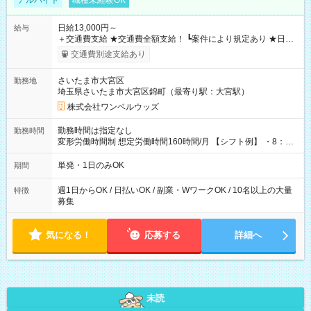
アルバイト
職種未経験OK
日給13,000円～
給与
＋交通費支給 ★交通費全額支給！ ┗案件により規定あり ★日払
いOK！（規定あり） ┗働いたその日に現金GET♪ お仕事後はコ
交通費別途支給あり
ンビニATMから 日払い分を引き落とせます！ 【試用期間】試
用期間なし
さいたま市大宮区
勤務地
埼玉県さいたま市大宮区錦町（最寄り駅：大宮駅）
株式会社ワンベルウッズ
勤務時間は指定なし
勤務時間
変形労働時間制 想定労働時間160時間/月 【シフト例】 ・8：00
～21：00
単発・1日のみOK
期間
週1日からOK / 日払いOK / 副業・WワークOK / 10名以上の大量
特徴
募集
気になる！
応募する
詳細へ
未読