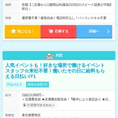
長期【ご応募から1週間以内(最短2日目)のスピード就業が可能】
期間
即日～
履歴書不要
/
服装自由
/
電話対応なし
/
パソコンスキル不要
特徴
気になる！
応募する
詳細へ
未読
人気イベントも！好きな場所で働けるイベント
スタッフ☆来社不要！働いたその日に給料もら
える日払い/T1
アルバイト
職種未経験OK
日給13,000円～
給与
＋交通費支給 ★交通費全額支給！ ┗案件により規定あり ★日払
いOK！（規定あり） ┗働いたその日に現金GET♪ お仕事後はコ
交通費別途支給あり
ンビニATMから 日払い分を引き落とせます！ 【試用期間】試
用期間なし
東京都豊島区
勤務地