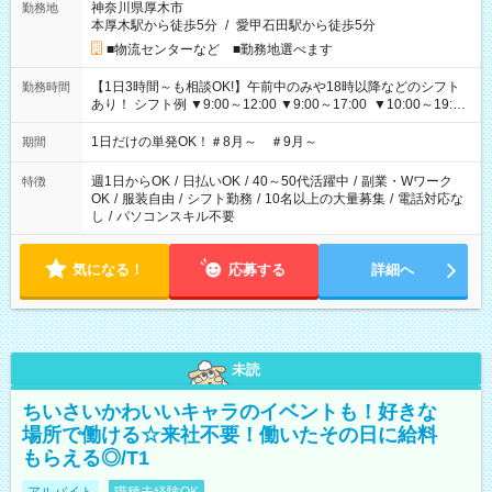
神奈川県厚木市
勤務地
本厚木駅から徒歩5分
/
愛甲石田駅から徒歩5分
■物流センターなど ■勤務地選べます
【1日3時間～も相談OK!】午前中のみや18時以降などのシフト
勤務時間
あり！ シフト例 ▼9:00～12:00 ▼9:00～17:00 ▼10:00～19:00
▼18:00～21:00
1日だけの単発OK！＃8月～ ＃9月～
期間
週1日からOK
/
日払いOK
/
40～50代活躍中
/
副業・Wワーク
特徴
OK
/
服装自由
/
シフト勤務
/
10名以上の大量募集
/
電話対応な
し
/
パソコンスキル不要
気になる！
応募する
詳細へ
未読
ちいさいかわいいキャラのイベントも！好きな
場所で働ける☆来社不要！働いたその日に給料
もらえる◎/T1