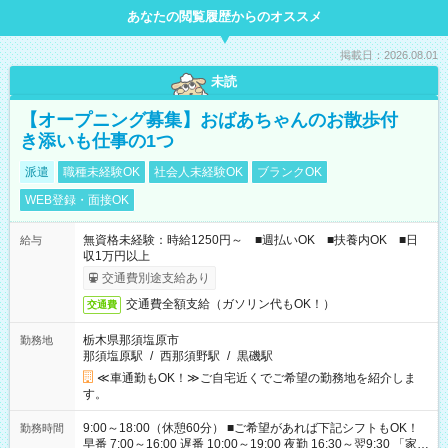
あなたの閲覧履歴からのオススメ
掲載日：2026.08.01
未読
【オープニング募集】おばあちゃんのお散歩付
き添いも仕事の1つ
派遣
職種未経験OK
社会人未経験OK
ブランクOK
WEB登録・面接OK
無資格未経験：時給1250円～ ■週払いOK ■扶養内OK ■日
給与
収1万円以上
交通費別途支給あり
交通費全額支給（ガソリン代もOK！）
交通費
栃木県那須塩原市
勤務地
那須塩原駅
/
西那須野駅
/
黒磯駅
≪車通勤もOK！≫ご自宅近くでご希望の勤務地を紹介しま
す。
9:00～18:00（休憩60分） ■ご希望があれば下記シフトもOK！
勤務時間
早番 7:00～16:00 遅番 10:00～19:00 夜勤 16:30～翌9:30 「家族