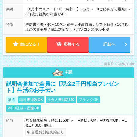
と休みを合わせたい」 「余裕を持って夕飯の準備がしたい」
「できれば残業はしたくない」 など、ご希望を教えてください
【8月中のスタートOK！急募！】2カ月～ ■ご応募から最短2～
期間
ね。 ※Wワーク希望の方へ 今ご覧のお仕事で希望する勤務時間
3日後に就業が可能です！
と、もう1つのお仕事の勤務時間。 合計で週40時間を超える場
合は応募できません。
履歴書不要
/
40～50代活躍中
/
服装自由
/
シフト勤務
/
10名以
特徴
上の大量募集
/
電話対応なし
/
パソコンスキル不要
気になる！
応募する
詳細へ
掲載日：2026.08.08
未読
説明会参加で全員に【現金2千円相当プレゼン
ト】生活のお手伝い
派遣
職種未経験OK
社会人未経験OK
ブランクOK
WEB登録・面接OK
無資格未経験：時給1350円～ ■週払いOK ■扶養内OK ■日
給与
収1万800円以上
交通費別途支給あり