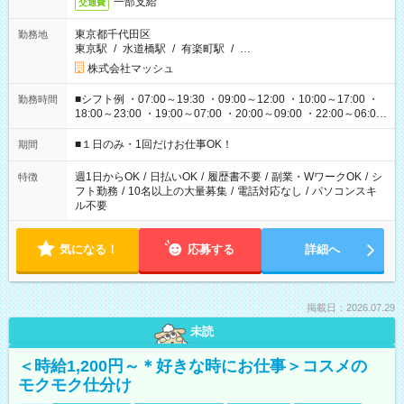
一部支給
交通費
東京都千代田区
勤務地
東京駅
/
水道橋駅
/
有楽町駅
/
…
株式会社マッシュ
■シフト例 ・07:00～19:30 ・09:00～12:00 ・10:00～17:00 ・
勤務時間
18:00～23:00 ・19:00～07:00 ・20:00～09:00 ・22:00～06:00
etc ★最短で3時間で5,120円のお仕事から 15時間で2万円近く稼
げるお仕事も！ ご希望のお時間に合わせてご紹介！ ※シフトは
■１日のみ・1回だけお仕事OK！
期間
現場によって異なります。 ※勿論、休憩時間はあるのでご安心
ください！
週1日からOK
/
日払いOK
/
履歴書不要
/
副業・WワークOK
/
シ
特徴
フト勤務
/
10名以上の大量募集
/
電話対応なし
/
パソコンスキ
ル不要
気になる！
応募する
詳細へ
掲載日：2026.07.29
未読
＜時給1,200円～＊好きな時にお仕事＞コスメの
モクモク仕分け