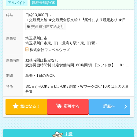
アルバイト
職種未経験OK
日給13,000円～
給与
＋交通費支給 ★交通費全額支給！ ┗案件により規定あり ★日払
いOK！（規定あり） ┗働いたその日に現金GET♪ お仕事後はコ
交通費別途支給あり
ンビニATMから 日払い分を引き落とせます！ 【試用期間】試
用期間なし
埼玉県川口市
勤務地
埼玉県川口市東川口（最寄り駅：東川口駅）
株式会社ワンベルウッズ
勤務時間は指定なし
勤務時間
変形労働時間制 想定労働時間160時間/月 【シフト例】 ・8：00
～21：00
単発・1日のみOK
期間
週1日からOK / 日払いOK / 副業・WワークOK / 10名以上の大量
特徴
募集
気になる！
応募する
詳細へ
未読