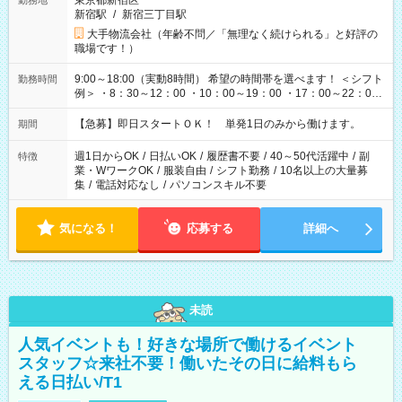
東京都新宿区
勤務地
新宿駅
/
新宿三丁目駅
大手物流会社（年齢不問／「無理なく続けられる」と好評の
職場です！）
9:00～18:00（実動8時間） 希望の時間帯を選べます！ ＜シフト
勤務時間
例＞ ・8：30～12：00 ・10：00～19：00 ・17：00～22：00
・13：00～22：00 ・22：00～翌6：00 など
【急募】即日スタートＯＫ！ 単発1日のみから働けます。
期間
週1日からOK
/
日払いOK
/
履歴書不要
/
40～50代活躍中
/
副
特徴
業・WワークOK
/
服装自由
/
シフト勤務
/
10名以上の大量募
集
/
電話対応なし
/
パソコンスキル不要
気になる！
応募する
詳細へ
未読
人気イベントも！好きな場所で働けるイベント
スタッフ☆来社不要！働いたその日に給料もら
える日払い/T1