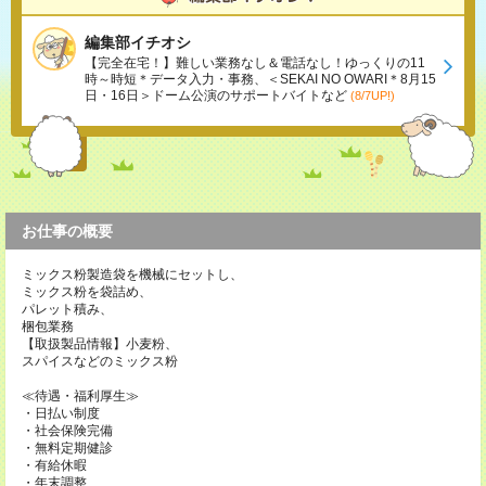
編集部イチオシ
【完全在宅！】難しい業務なし＆電話なし！ゆっくりの11
時～時短＊データ入力・事務、＜SEKAI NO OWARI＊8月15
日・16日＞ドーム公演のサポートバイトなど
(8/7UP!)
お仕事の概要
ミックス粉製造袋を機械にセットし、
ミックス粉を袋詰め、
パレット積み、
梱包業務
【取扱製品情報】小麦粉、
スパイスなどのミックス粉
≪待遇・福利厚生≫
・日払い制度
・社会保険完備
・無料定期健診
・有給休暇
・年末調整