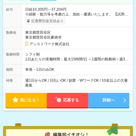
日給10,305円～37,204円
給与
※経験・能力等を考慮の上、加給・優遇いたします。 【試用期
間】試用期間なし
交通費別途支給あり
東京都世田谷区
勤務地
東京都世田谷区豪徳寺
アシストワーク株式会社
シフト制
勤務時間
1日あたりの実働時間：最大15時間/日 ＜1週間の勤務例＞週3回
勤務 勤務：月・水・金 休み：火・木・土・日 好きな時にお仕事
可能です！ ※1日あたりの最大実働時間は日勤、夜勤共に勤務し
単発・1日のみOK
期間
た時間になります。
週1日からOK / 日払いOK / 副業・WワークOK / 10名以上の大量
特徴
募集
気になる！
応募する
詳細へ