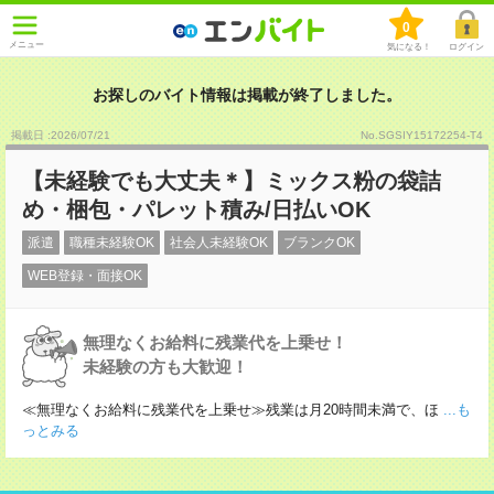
0
メニュー
気になる！
ログイン
お探しのバイト情報は掲載が終了しました。
掲載日 :2026
/
07
/
21
No.SGSIY15172254-T4
【未経験でも大丈夫＊】ミックス粉の袋詰
め・梱包・パレット積み/日払いOK
派遣
職種未経験OK
社会人未経験OK
ブランクOK
WEB登録・面接OK
無理なくお給料に残業代を上乗せ！
未経験の方も大歓迎！
≪無理なくお給料に残業代を上乗せ≫残業は月20時間未満で、ほ
...も
っとみる