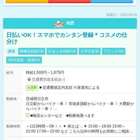
掲載日：2026.08.04
未読
日払いOK！スマホでカンタン登録＊コスメの仕
分け
派遣
職種未経験OK
社会人未経験OK
大学生歓迎
ブランクOK
WEB登録・面接OK
時給1,500円～1,875円
給与
交通費別途支給あり
■ 交通費規定内支給 ※派遣先による
交通費
茨城県日立市
勤務地
日立駅からバイク・車
/
常陸多賀駅からバイク・車
/
大甕駅か
らバイク・車
/
…
■物流センターなど ■勤務地選べます
＜1日3時間～OK！＞ ▼ 例えば… ▼ 15:00～18:00 15:00～
勤務時間
22:00 17:00～22:00 など こちら以外の時間もお気軽にご相談く
ださい！