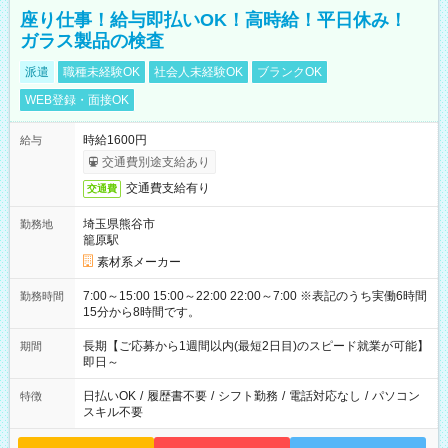
座り仕事！給与即払いOK！高時給！平日休み！
ガラス製品の検査
派遣
職種未経験OK
社会人未経験OK
ブランクOK
WEB登録・面接OK
時給1600円
給与
交通費別途支給あり
交通費支給有り
交通費
埼玉県熊谷市
勤務地
籠原駅
素材系メーカー
7:00～15:00 15:00～22:00 22:00～7:00 ※表記のうち実働6時間
勤務時間
15分から8時間です。
長期【ご応募から1週間以内(最短2日目)のスピード就業が可能】
期間
即日～
日払いOK
/
履歴書不要
/
シフト勤務
/
電話対応なし
/
パソコン
特徴
スキル不要