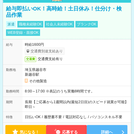
給与即払いOK！高時給！土日休み！仕分け・検
品作業
派遣
職種未経験OK
社会人未経験OK
ブランクOK
WEB登録・面接OK
時給1600円
給与
交通費別途支給あり
交通費支給有り
交通費
埼玉県越谷市
勤務地
新越谷駅
その他製造
8:00～17:00 ※表記のうち実働8時間です。
勤務時間
長期【ご応募から1週間以内(最短2日目)のスピード就業が可能】
期間
即日～
日払いOK
/
履歴書不要
/
電話対応なし
/
パソコンスキル不要
特徴
気になる！
応募する
詳細へ