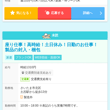
能！ └平日・土曜日の中で、お好きな曜日でご勤務いただけま
週1日からOK / 日払いOK / 副業・WワークOK
特徴
す！ 【シフト例】 ・11:00～14:00 ・16:30～19:00 ・13:00～
18:00 などのように、自由な働き方が可能なお仕事です！
気になる！
応募する
詳細へ
未読
座り仕事！高時給！土日休み！日勤のお仕事！
製品の封入・梱包
派遣
ブランクOK
WEB登録・面接OK
時給1310円
給与
交通費別途支給あり
交通費支給有り
交通費
さいたま市北区
勤務地
土呂駅から徒歩13分
製造外
10:00～18:00 ※表記のうち実働7時間です。
勤務時間