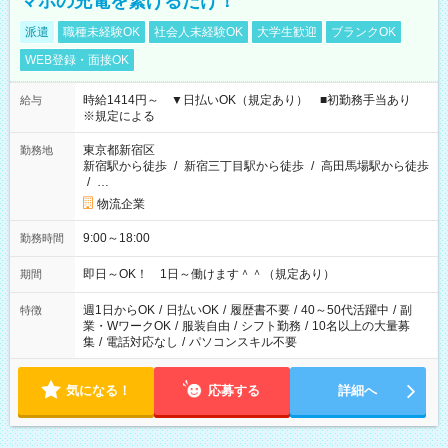
マホの充電を繋げるだけ！
派遣
職種未経験OK
社会人未経験OK
大学生歓迎
ブランクOK
WEB登録・面接OK
時給1414円～ ▼日払いOK（規定あり） ■初勤務手当あり
給与
※規定による
東京都新宿区
勤務地
新宿駅から徒歩
/
新宿三丁目駅から徒歩
/
高田馬場駅から徒歩
/
…
物流企業
9:00～18:00
勤務時間
即日～OK！ 1日～働けます＾＾（規定あり）
期間
週1日からOK
/
日払いOK
/
履歴書不要
/
40～50代活躍中
/
副
特徴
業・WワークOK
/
服装自由
/
シフト勤務
/
10名以上の大量募
集
/
電話対応なし
/
パソコンスキル不要
気になる！
応募する
詳細へ