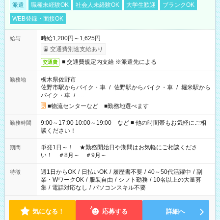
派遣
職種未経験OK
社会人未経験OK
大学生歓迎
ブランクOK
WEB登録・面接OK
時給1,200円～1,625円
給与
交通費別途支給あり
■ 交通費規定内支給 ※派遣先による
交通費
栃木県佐野市
勤務地
佐野市駅からバイク・車
/
佐野駅からバイク・車
/
堀米駅から
バイク・車
/
…
■物流センターなど ■勤務地選べます
9:00～17:00 10:00～19:00 など ■ 他の時間帯もお気軽にご相
勤務時間
談ください！
単発1日～！ ★勤務開始日や期間はお気軽にご相談くださ
期間
い！ ＃8月～ ＃9月～
週1日からOK
/
日払いOK
/
履歴書不要
/
40～50代活躍中
/
副
特徴
業・WワークOK
/
服装自由
/
シフト勤務
/
10名以上の大量募
集
/
電話対応なし
/
パソコンスキル不要
気になる！
応募する
詳細へ