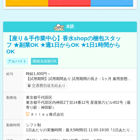
未読
【座り＆手作業中心】香水shopの梱包スタッ
フ ★副業OK ★週1日からOK ★1日1時間から
OK
アルバイト
職種未経験OK
時給1,400円～
給与
【試用期間】試用期間あり 試用期間の長さ：1ヶ月 雇用形態、
給与は本採用時と同じです。
交通費別途支給あり
東京都千代田区
勤務地
東京都千代田区内神田2丁目14番12号 星屋第六ビル402号（最
寄り駅：神田駅）
Ａｌｌｅｙ株式会社
シフト制
勤務時間
1日あたりの実働時間：最大5時間/日 11:00-19:00 └1日あたりの
実働時間：1-5時間 └上記の時間帯内であれば、いつでも勤務可