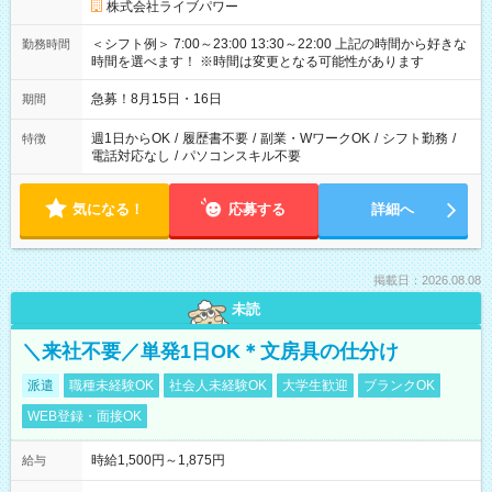
株式会社ライブパワー
＜シフト例＞ 7:00～23:00 13:30～22:00 上記の時間から好きな
勤務時間
時間を選べます！ ※時間は変更となる可能性があります
急募！8月15日・16日
期間
週1日からOK
/
履歴書不要
/
副業・WワークOK
/
シフト勤務
/
特徴
電話対応なし
/
パソコンスキル不要
気になる！
応募する
詳細へ
掲載日：2026.08.08
未読
＼来社不要／単発1日OK＊文房具の仕分け
派遣
職種未経験OK
社会人未経験OK
大学生歓迎
ブランクOK
WEB登録・面接OK
時給1,500円～1,875円
給与