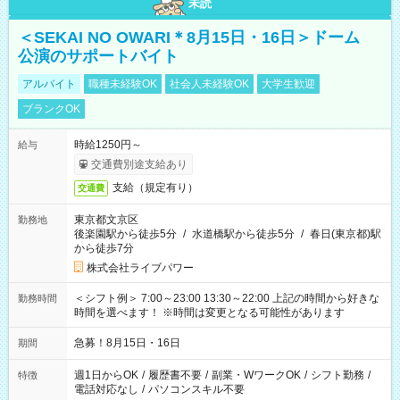
未読
＜SEKAI NO OWARI＊8月15日・16日＞ドーム
公演のサポートバイト
アルバイト
職種未経験OK
社会人未経験OK
大学生歓迎
ブランクOK
時給1250円～
給与
交通費別途支給あり
支給（規定有り）
交通費
東京都文京区
勤務地
後楽園駅から徒歩5分
/
水道橋駅から徒歩5分
/
春日(東京都)駅
から徒歩7分
株式会社ライブパワー
＜シフト例＞ 7:00～23:00 13:30～22:00 上記の時間から好きな
勤務時間
時間を選べます！ ※時間は変更となる可能性があります
急募！8月15日・16日
期間
週1日からOK
/
履歴書不要
/
副業・WワークOK
/
シフト勤務
/
特徴
電話対応なし
/
パソコンスキル不要