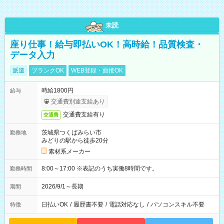
未読
座り仕事！給与即払いOK！高時給！品質検査・
データ入力
派遣
ブランクOK
WEB登録・面接OK
時給1800円
給与
交通費別途支給あり
交通費支給有り
交通費
茨城県つくばみらい市
勤務地
みどりの駅から徒歩20分
素材系メーカー
8:00～17:00 ※表記のうち実働8時間です。
勤務時間
2026/9/1～長期
期間
日払いOK
/
履歴書不要
/
電話対応なし
/
パソコンスキル不要
特徴