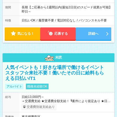
長期【ご応募から1週間以内(最短2日目)のスピード就業が可能】
期間
即日～
日払いOK
/
履歴書不要
/
電話対応なし
/
パソコンスキル不要
特徴
気になる！
応募する
詳細へ
未読
人気イベントも！好きな場所で働けるイベント
スタッフ☆来社不要！働いたその日に給料もら
える日払い/T1
アルバイト
職種未経験OK
日給13,000円～
給与
＋交通費支給 ★交通費全額支給！ ┗案件により規定あり ★日払
いOK！（規定あり） ┗働いたその日に現金GET♪ お仕事後はコ
交通費別途支給あり
ンビニATMから 日払い分を引き落とせます！ 【試用期間】試
用期間なし
東京都豊島区
勤務地