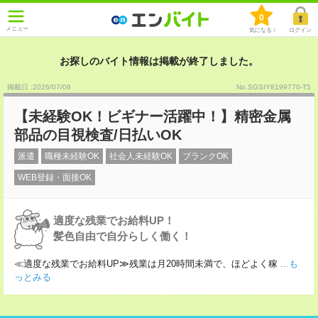
0
メニュー
気になる！
ログイン
お探しのバイト情報は掲載が終了しました。
掲載日 :2026
/
07
/
08
No.SGSIY8199770-T5
【未経験OK！ビギナー活躍中！】精密金属
部品の目視検査/日払いOK
派遣
職種未経験OK
社会人未経験OK
ブランクOK
WEB登録・面接OK
適度な残業でお給料UP！
髪色自由で自分らしく働く！
≪適度な残業でお給料UP≫残業は月20時間未満で、ほどよく稼
...も
っとみる