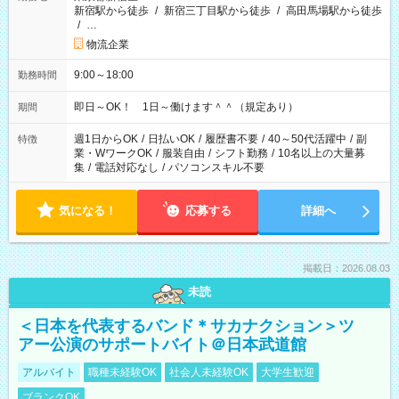
新宿駅から徒歩
/
新宿三丁目駅から徒歩
/
高田馬場駅から徒歩
/
…
物流企業
9:00～18:00
勤務時間
即日～OK！ 1日～働けます＾＾（規定あり）
期間
週1日からOK
/
日払いOK
/
履歴書不要
/
40～50代活躍中
/
副
特徴
業・WワークOK
/
服装自由
/
シフト勤務
/
10名以上の大量募
集
/
電話対応なし
/
パソコンスキル不要
気になる！
応募する
詳細へ
掲載日：2026.08.03
未読
＜日本を代表するバンド＊サカナクション＞ツ
アー公演のサポートバイト＠日本武道館
アルバイト
職種未経験OK
社会人未経験OK
大学生歓迎
ブランクOK