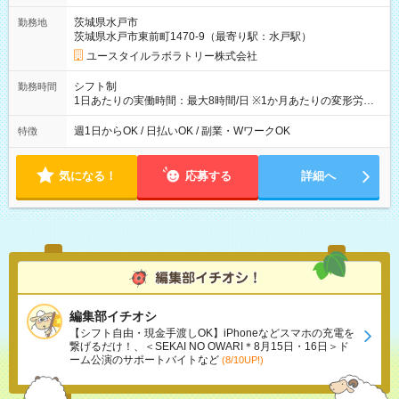
茨城県水戸市
勤務地
茨城県水戸市東前町1470-9（最寄り駅：水戸駅）
ユースタイルラボラトリー株式会社
シフト制
勤務時間
1日あたりの実働時間：最大8時間/日 ※1か月あたりの変形労働
制（週平均40時間以内） 夜勤：17:00-翌09:00（休憩2時間）
週1日からOK / 日払いOK / 副業・WワークOK
特徴
気になる！
応募する
詳細へ
編集部イチオシ
【シフト自由・現金手渡しOK】iPhoneなどスマホの充電を
繋げるだけ！、＜SEKAI NO OWARI＊8月15日・16日＞ド
ーム公演のサポートバイトなど
(8/10UP!)