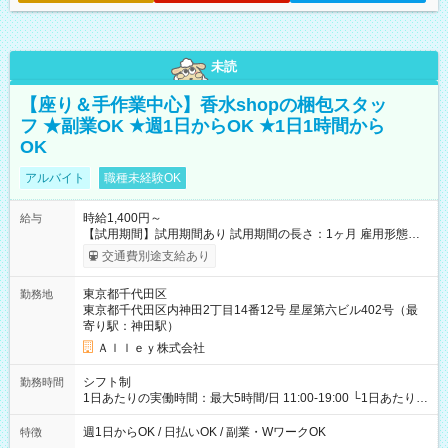
未読
【座り＆手作業中心】香水shopの梱包スタッ
フ ★副業OK ★週1日からOK ★1日1時間から
OK
アルバイト
職種未経験OK
時給1,400円～
給与
【試用期間】試用期間あり 試用期間の長さ：1ヶ月 雇用形態、
給与は本採用時と同じです。
交通費別途支給あり
東京都千代田区
勤務地
東京都千代田区内神田2丁目14番12号 星屋第六ビル402号（最
寄り駅：神田駅）
Ａｌｌｅｙ株式会社
シフト制
勤務時間
1日あたりの実働時間：最大5時間/日 11:00-19:00 └1日あたりの
実働時間：1-5時間 └上記の時間帯内であれば、いつでも勤務可
能！ └平日・土曜日の中で、お好きな曜日でご勤務いただけま
週1日からOK / 日払いOK / 副業・WワークOK
特徴
す！ 【シフト例】 ・11:00～14:00 ・16:30～19:00 ・13:00～