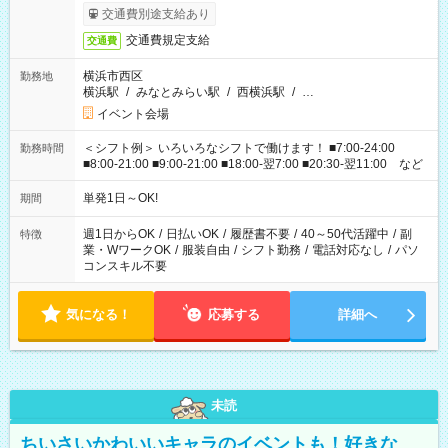
交通費別途支給あり
交通費規定支給
交通費
横浜市西区
勤務地
横浜駅
/
みなとみらい駅
/
西横浜駅
/
…
イベント会場
＜シフト例＞ いろいろなシフトで働けます！ ■7:00-24:00
勤務時間
■8:00-21:00 ■9:00-21:00 ■18:00-翌7:00 ■20:30-翌11:00 など
単発1日～OK!
期間
週1日からOK
/
日払いOK
/
履歴書不要
/
40～50代活躍中
/
副
特徴
業・WワークOK
/
服装自由
/
シフト勤務
/
電話対応なし
/
パソ
コンスキル不要
気になる！
応募する
詳細へ
未読
ちいさいかわいいキャラのイベントも！好きな