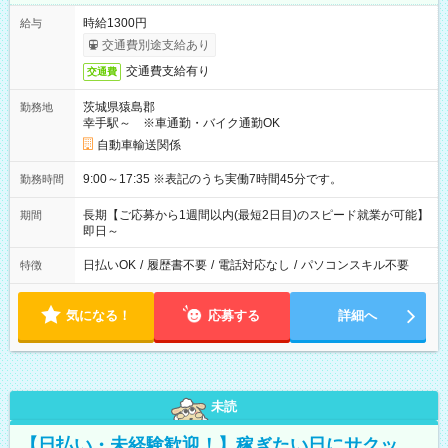
時給1300円
給与
交通費別途支給あり
交通費支給有り
交通費
茨城県猿島郡
勤務地
幸手駅～ ※車通勤・バイク通勤OK
自動車輸送関係
9:00～17:35 ※表記のうち実働7時間45分です。
勤務時間
長期【ご応募から1週間以内(最短2日目)のスピード就業が可能】
期間
即日～
日払いOK
/
履歴書不要
/
電話対応なし
/
パソコンスキル不要
特徴
気になる！
応募する
詳細へ
未読
【日払い・未経験歓迎！】稼ぎたい日にサクッ