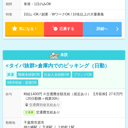
単発・1日のみOK
期間
日払いOK / 副業・WワークOK / 10名以上の大量募集
特徴
気になる！
応募する
詳細へ
未読
<タイパ抜群>倉庫内でのピッキング（日勤）
派遣
職種未経験OK
社会人未経験OK
ブランクOK
WEB登録・面接OK
時給1400円 ※交通費全額支給（規定あり） 【月収例】27.6万円
給与
（20日勤務＋残業30h）
交通費別途支給あり
交通費支給あり
交通費
千葉県市原市
勤務地
姉ケ崎駅
/
五井駅
/
上総村上駅