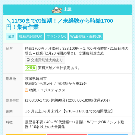
未読
＼11/30までの短期！／未経験から時給1700
円！集荷作業
派遣
職種未経験OK
ブランクOK
WEB登録・面接OK
時給1700円／月収例：328,100円＝1,700円×8時間×21日勤務の
給与
場合＋残業代(月20時間の場合)、交通費別途支給
交通費別途支給あり
実費支給／当社規定あり。
交通費
茨城県鉾田市
勤務地
徳宿駅から車5分
/
涸沼駅から車12分
物流・ロジスティクス
(1)08:00-17:30(休憩90分) (2)08:00-18:00(休憩90分)
勤務時間
1ヶ月以上3ヶ月未満／【9/10～11/30までの期間限定】
期間
履歴書不要
/
40～50代活躍中
/
副業・WワークOK
/
シフト勤
特徴
務
/
10名以上の大量募集