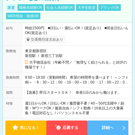
派遣
職種未経験OK
社会人未経験OK
大学生歓迎
ブランクOK
WEB登録・面接OK
時給1500円 ■日払い・週払いOK！(規定あり) ■現金日払いも
給与
OK(規定あり)
交通費別途支給あり
東京都新宿区
勤務地
新宿駅
/
新宿三丁目駅
大手物流会社（年齢不問／「無理なく続けられる」と好評の
職場です！）
9:00～18:00（実動8時間） 希望の時間帯を選べます！ ＜シフト
勤務時間
例＞ ・8：30～12：00 ・10：00～19：00 ・17：00～22：00
・13：00～22：00 ・22：00～翌6：00 など
【急募】即日スタートＯＫ！ 単発1日のみから働けます。
期間
週1日からOK
/
日払いOK
/
履歴書不要
/
40～50代活躍中
/
副
特徴
業・WワークOK
/
服装自由
/
シフト勤務
/
10名以上の大量募
集
/
電話対応なし
/
パソコンスキル不要
気になる！
応募する
詳細へ