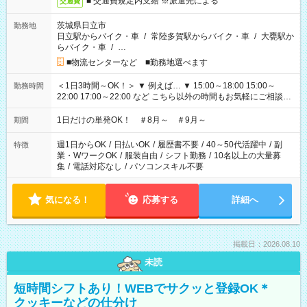
■ 交通費規定内支給 ※派遣先による
交通費
茨城県日立市
勤務地
日立駅からバイク・車
/
常陸多賀駅からバイク・車
/
大甕駅か
らバイク・車
/
…
■物流センターなど ■勤務地選べます
＜1日3時間～OK！＞ ▼ 例えば… ▼ 15:00～18:00 15:00～
勤務時間
22:00 17:00～22:00 など こちら以外の時間もお気軽にご相談く
ださい！
1日だけの単発OK！ ＃8月～ ＃9月～
期間
週1日からOK
/
日払いOK
/
履歴書不要
/
40～50代活躍中
/
副
特徴
業・WワークOK
/
服装自由
/
シフト勤務
/
10名以上の大量募
集
/
電話対応なし
/
パソコンスキル不要
気になる！
応募する
詳細へ
掲載日：2026.08.10
未読
短時間シフトあり！WEBでサクッと登録OK＊
クッキーなどの仕分け