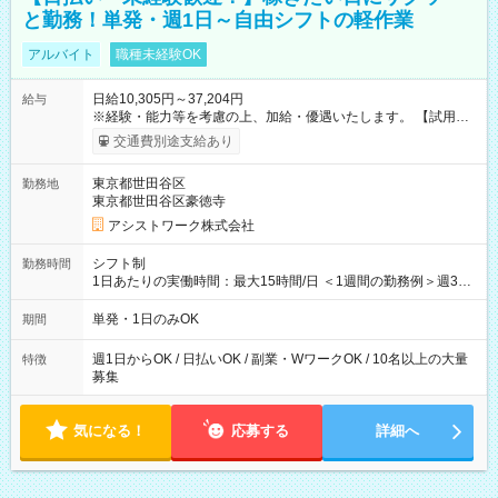
と勤務！単発・週1日～自由シフトの軽作業
アルバイト
職種未経験OK
日給10,305円～37,204円
給与
※経験・能力等を考慮の上、加給・優遇いたします。 【試用期
間】試用期間なし
交通費別途支給あり
東京都世田谷区
勤務地
東京都世田谷区豪徳寺
アシストワーク株式会社
シフト制
勤務時間
1日あたりの実働時間：最大15時間/日 ＜1週間の勤務例＞週3回
勤務 勤務：月・水・金 休み：火・木・土・日 好きな時にお仕事
可能です！ ※1日あたりの最大実働時間は日勤、夜勤共に勤務し
単発・1日のみOK
期間
た時間になります。
週1日からOK / 日払いOK / 副業・WワークOK / 10名以上の大量
特徴
募集
気になる！
応募する
詳細へ