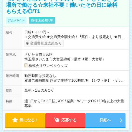
場所で働ける☆来社不要！働いたその日に給料
もらえる◎/T1
アルバイト
職種未経験OK
日給13,000円～
給与
＋交通費支給 ★交通費全額支給！ ┗案件により規定あり ★日払
いOK！（規定あり） ┗働いたその日に現金GET♪ お仕事後はコ
交通費別途支給あり
ンビニATMから 日払い分を引き落とせます！ 【試用期間】試
用期間なし
さいたま市大宮区
勤務地
埼玉県さいたま市大宮区錦町（最寄り駅：大宮駅）
株式会社ワンベルウッズ
勤務時間は指定なし
勤務時間
変形労働時間制 想定労働時間160時間/月 【シフト例】 ・8：00
～21：00
単発・1日のみOK
期間
週1日からOK / 日払いOK / 副業・WワークOK / 10名以上の大量
特徴
募集
気になる！
応募する
詳細へ