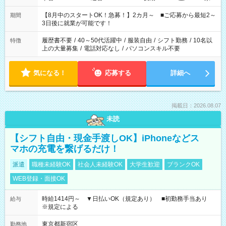
と休みを合わせたい」 「余裕を持って夕飯の準備がしたい」
「できれば残業はしたくない」 など、ご希望を教えてください
【8月中のスタートOK！急募！】2カ月～ ■ご応募から最短2～
期間
ね。 ※Wワーク希望の方へ 今ご覧のお仕事で希望する勤務時間
3日後に就業が可能です！
と、もう1つのお仕事の勤務時間。 合計で週40時間を超える場
合は応募できません。
履歴書不要
/
40～50代活躍中
/
服装自由
/
シフト勤務
/
10名以
特徴
上の大量募集
/
電話対応なし
/
パソコンスキル不要
気になる！
応募する
詳細へ
掲載日：2026.08.07
未読
【シフト自由・現金手渡しOK】iPhoneなどス
マホの充電を繋げるだけ！
派遣
職種未経験OK
社会人未経験OK
大学生歓迎
ブランクOK
WEB登録・面接OK
時給1414円～ ▼日払いOK（規定あり） ■初勤務手当あり
給与
※規定による
東京都新宿区
勤務地