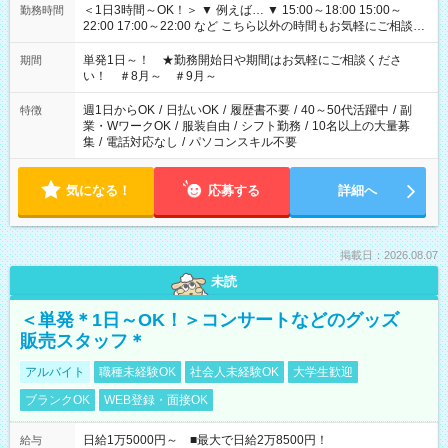
＜1日3時間～OK！＞ ▼ 例えば… ▼ 15:00～18:00 15:00～
勤務時間
22:00 17:00～22:00 など こちら以外の時間もお気軽にご相談く
ださい！
単発1日～！ ★勤務開始日や期間はお気軽にご相談くださ
期間
い！ ＃8月～ ＃9月～
週1日からOK
/
日払いOK
/
履歴書不要
/
40～50代活躍中
/
副
特徴
業・WワークOK
/
服装自由
/
シフト勤務
/
10名以上の大量募
集
/
電話対応なし
/
パソコンスキル不要
気になる！
応募する
詳細へ
掲載日：2026.08.07
未読
＜単発＊1日～OK！＞コンサートなどのグッズ
販売スタッフ＊
アルバイト
職種未経験OK
社会人未経験OK
大学生歓迎
ブランクOK
WEB登録・面接OK
日給1万5000円～ ■最大で日給2万8500円！
給与