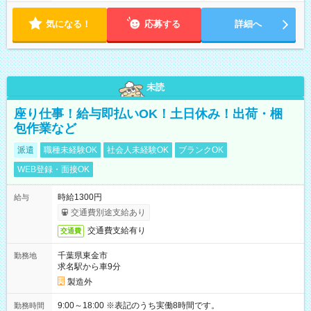
18:00 などのように、自由な働き方が可能なお仕事です！
気になる！
応募する
詳細へ
未読
座り仕事！給与即払いOK！土日休み！出荷・梱
包作業など
派遣
職種未経験OK
社会人未経験OK
ブランクOK
WEB登録・面接OK
時給1300円
給与
交通費別途支給あり
交通費支給有り
交通費
千葉県東金市
勤務地
求名駅から車9分
製造外
9:00～18:00 ※表記のうち実働8時間です。
勤務時間