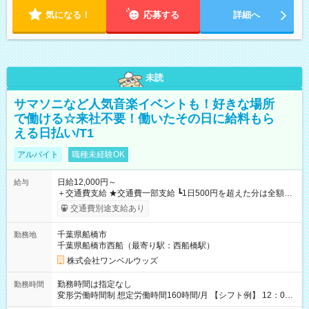
気になる！
応募する
詳細へ
未読
サマソニなど人気音楽イベントも！好きな場所
で働ける☆来社不要！働いたその日に給料もら
える日払い/T1
アルバイト
職種未経験OK
日給12,000円～
給与
＋交通費支給 ★交通費一部支給 ┗1日500円を超えた分は全額支
給！ ※往復500円以内の方は自己負担となります ★日払いOK！
交通費別途支給あり
（規定あり） ┗働いたその日に現金GET♪ お仕事後はコンビニ
ATMから 日払い分を引き落とせます！ 【試用期間】試用期間
千葉県船橋市
勤務地
なし
千葉県船橋市西船（最寄り駅：西船橋駅）
株式会社ワンベルウッズ
勤務時間は指定なし
勤務時間
変形労働時間制 想定労働時間160時間/月 【シフト例】 12：00
～22：00