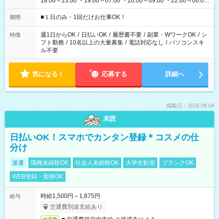
18:00～23:00 ・19:00～07:00 ・20:00～09:00 ・22:00～06:00
etc ★最短で3時間で5,120円のお仕事から 15時間で2万円近く稼
げるお仕事も！ ご希望のお時間に合わせてご紹介！ ※シフトは
■１日のみ・1回だけお仕事OK！
期間
現場によって異なります。 ※勿論、休憩時間はあるのでご安心
ください！
週1日からOK
/
日払いOK
/
履歴書不要
/
副業・WワークOK
/
シ
特徴
フト勤務
/
10名以上の大量募集
/
電話対応なし
/
パソコンスキ
ル不要
気になる！
応募する
詳細へ
掲載日：2026.08.04
未読
日払いOK！スマホでカンタン登録＊コスメの仕
分け
派遣
職種未経験OK
社会人未経験OK
大学生歓迎
ブランクOK
WEB登録・面接OK
時給1,500円～1,875円
給与
交通費別途支給あり