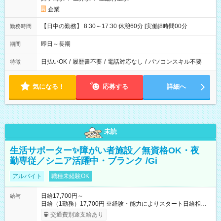
企業
【日中の勤務】 8:30～17:30 休憩60分 [実働]8時間00分
勤務時間
即日～長期
期間
日払いOK
/
履歴書不要
/
電話対応なし
/
パソコンスキル不要
特徴
気になる！
応募する
詳細へ
未読
生活サポーター✨障がい者施設／無資格OK・夜
勤専従／シニア活躍中・ブランク /Gi
アルバイト
職種未経験OK
日給17,700円～
給与
日給（1勤務）17,700円 ※経験・能力によりスタート日給相談
可・昇給可 【試用期間】試用期間あり 試用期間の長さ：3ヶ月
交通費別途支給あり
雇用形態、給与は本採用時と同じです。