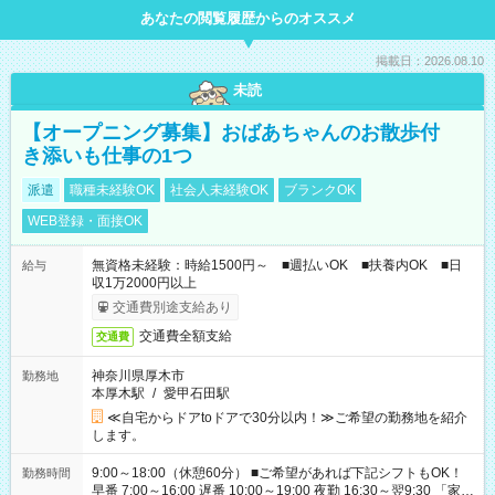
あなたの閲覧履歴からのオススメ
掲載日：2026.08.10
未読
【オープニング募集】おばあちゃんのお散歩付
き添いも仕事の1つ
派遣
職種未経験OK
社会人未経験OK
ブランクOK
WEB登録・面接OK
無資格未経験：時給1500円～ ■週払いOK ■扶養内OK ■日
給与
収1万2000円以上
交通費別途支給あり
交通費全額支給
交通費
神奈川県厚木市
勤務地
本厚木駅
/
愛甲石田駅
≪自宅からドアtoドアで30分以内！≫ご希望の勤務地を紹介
します。
9:00～18:00（休憩60分） ■ご希望があれば下記シフトもOK！
勤務時間
早番 7:00～16:00 遅番 10:00～19:00 夜勤 16:30～翌9:30 「家族