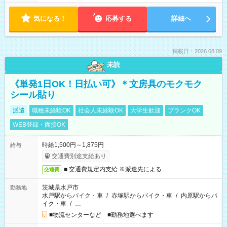
気になる！
応募する
詳細へ
掲載日：2026.08.09
未読
《単発1日OK！日払い可》＊文房具のモクモク
シール貼り
派遣
職種未経験OK
社会人未経験OK
大学生歓迎
ブランクOK
WEB登録・面接OK
時給1,500円～1,875円
給与
交通費別途支給あり
■ 交通費規定内支給 ※派遣先による
交通費
茨城県水戸市
勤務地
水戸駅からバイク・車
/
赤塚駅からバイク・車
/
内原駅からバ
イク・車
/
…
■物流センターなど ■勤務地選べます