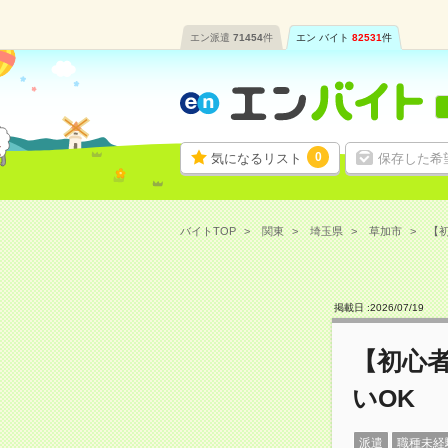
エン派遣
71454
件
エン バイト
82531
件
0
気になるリスト
保存した希
バイトTOP
関東
埼玉県
草加市
【初
掲載日 :
2026
/
07
/
19
【初心
いOK
派遣
職種未経