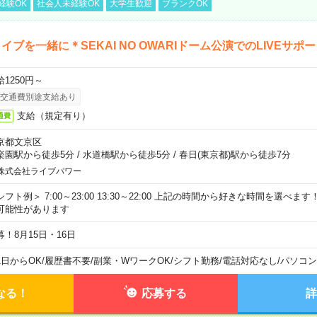
経験OK
社会人未経験OK
大学生歓迎
ブランクOK
イブを一緒に＊SEKAI NO OWARIドーム公演でのLIVEサポ
給1250円～
交通費別途支給あり
支給（規定有り）
通費
京都文京区
楽園駅から徒歩5分
/
水道橋駅から徒歩5分
/
春日(東京都)駅から徒歩7分
株式会社ライブパワー
シフト例＞ 7:00～23:00 13:30～22:00 上記の時間から好きな時間を選べま
可能性があります
募！8月15日・16日
1日からOK
/
履歴書不要
/
副業・WワークOK
/
シフト勤務
/
電話対応なし
/
パソコン
なる！
応募する
詳