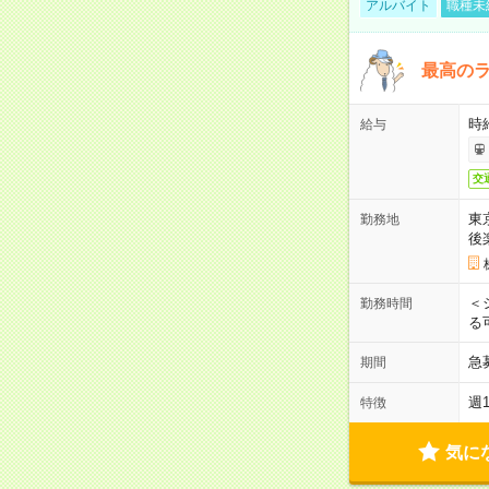
アルバイト
職種未
最高のラ
時
給与
交
東
勤務地
後
＜
勤務時間
る
急
期間
週
特徴
気に