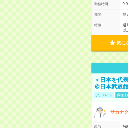
9:
勤務時間
即
期間
週
特徴
以
気に
＜日本を代
＠日本武道
アルバイト
職種未
サカナク
時
給与