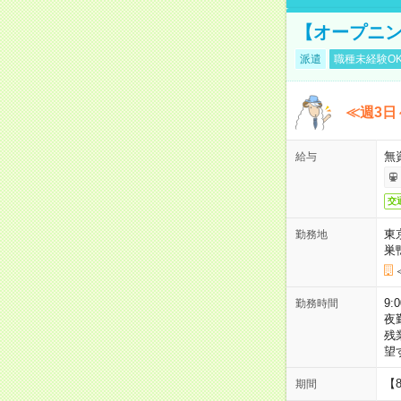
【オープニン
派遣
職種未経験O
≪週3日
無
給与
交
東
勤務地
巣
9:
勤務時間
夜
残
望
【
期間