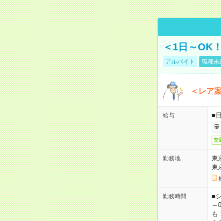
＜1日～OK
アルバイト
職種未
＜レア
■
給与
交
東
勤務地
東
■シ
勤務時間
～0
も