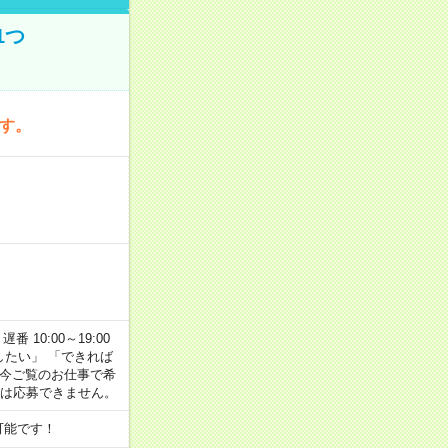
1つ
です。
番 10:00～19:00
がしたい」 「できれば
 今ご覧のお仕事で希
合は応募できません。
可能です！