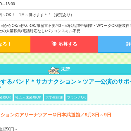
00～18:00
日～OK！ 1日～働けます＾＾（規定あり）
1日からOK
/
日払いOK
/
履歴書不要
/
40～50代活躍中
/
副業・WワークOK
/
服装自
上の大量募集
/
電話対応なし
/
パソコンスキル不要
なる！
応募する
詳
未読
表するバンド＊サカナクション＞ツアー公演のサポ
館
経験OK
社会人未経験OK
大学生歓迎
ブランクOK
ションのアリーナツアー＠日本武道館／9月8日～9日
給1250円～