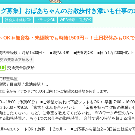
グ募集】おばあちゃんのお散歩付き添いも仕事の
K
社会人未経験OK
ブランクOK
WEB登録・面接OK
～OK≫無資格・未経験でも時給1500円～！土日祝休みもOK
資格未経験：時給1500円～ ■週払いOK ■扶養内OK ■日収1万2000円以上
交通費別途支給あり
交通費全額支給
通費
京都豊島区
鴨駅
/
目白駅
/
北池袋駅
/
…
≪自宅からドアtoドアで30分以内！≫ご希望の勤務地を紹介します。
00～18:00（休憩60分） ■ご希望があれば下記シフトもOK！ 早番 7:00～16:00 遅
勤 16:30～翌9:30 「家族と休みを合わせたい」 「余裕を持って夕飯の準備
業はしたくない」 など、ご希望を教えてくださいね。 ※Wワーク希望の方へ
する勤務時間と、もう1つのお仕事の勤務時間。 合計で週40時間を超える場
8月中のスタートOK！急募！】2カ月～ ■ご応募から最短2～3日後に就業が