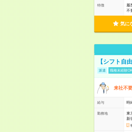
履
特徴
不
気に
【シフト自由
派遣
職種未経験O
来社不要
時
給与
東
勤務地
新