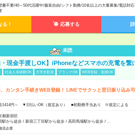
歴書不要
/
40～50代活躍中
/
服装自由
/
シフト勤務
/
10名以上の大量募集
/
電話対応
要
なる！
応募する
詳
未読
・現金手渡しOK】iPhoneなどスマホの充電を繋
K
社会人未経験OK
大学生歓迎
ブランクOK
WEB登録・面接OK
、カンタン手続きWEB登録！ LINEでサクッと翌日振り込み
給1414円～ ▼日払いOK（規定あり） ■初勤務手当あり ※規定による
京都新宿区
宿駅から徒歩
/
新宿三丁目駅から徒歩
/
高田馬場駅から徒歩
/
…
物流企業