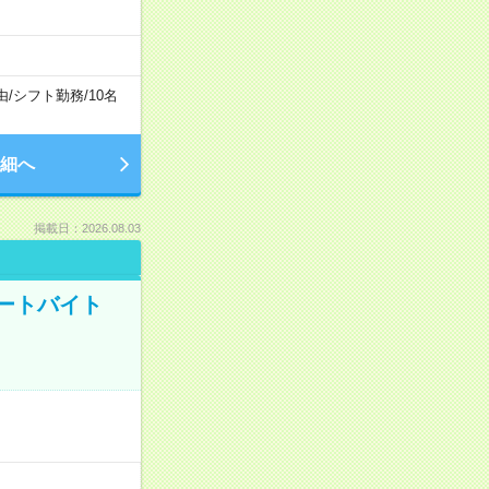
由
/
シフト勤務
/
10名
細へ
掲載日：2026.08.03
ートバイト