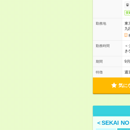
交
東
勤務地
九
＜シ
勤務時間
き
9
期間
週
特徴
気に
＜SEKAI 