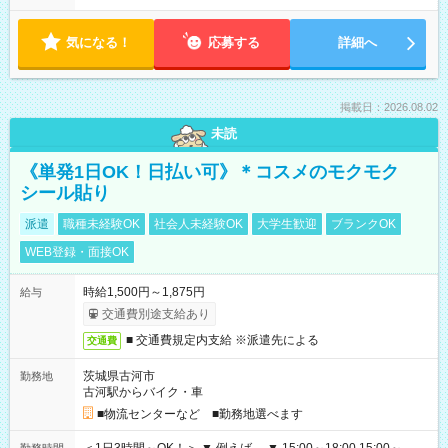
気になる！
応募する
詳細へ
掲載日：2026.08.02
未読
《単発1日OK！日払い可》＊コスメのモクモク
シール貼り
派遣
職種未経験OK
社会人未経験OK
大学生歓迎
ブランクOK
WEB登録・面接OK
時給1,500円～1,875円
給与
交通費別途支給あり
■ 交通費規定内支給 ※派遣先による
交通費
茨城県古河市
勤務地
古河駅からバイク・車
■物流センターなど ■勤務地選べます