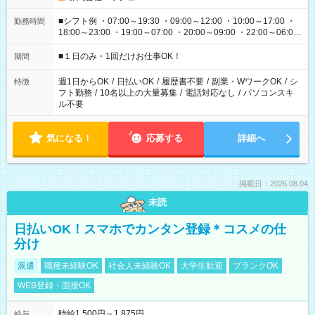
■シフト例 ・07:00～19:30 ・09:00～12:00 ・10:00～17:00 ・
勤務時間
18:00～23:00 ・19:00～07:00 ・20:00～09:00 ・22:00～06:00
etc ★最短で3時間で5,120円のお仕事から 15時間で2万円近く稼
げるお仕事も！ ご希望のお時間に合わせてご紹介！ ※シフトは
■１日のみ・1回だけお仕事OK！
期間
現場によって異なります。 ※勿論、休憩時間はあるのでご安心
ください！
週1日からOK
/
日払いOK
/
履歴書不要
/
副業・WワークOK
/
シ
特徴
フト勤務
/
10名以上の大量募集
/
電話対応なし
/
パソコンスキ
ル不要
気になる！
応募する
詳細へ
掲載日：2026.08.04
未読
日払いOK！スマホでカンタン登録＊コスメの仕
分け
派遣
職種未経験OK
社会人未経験OK
大学生歓迎
ブランクOK
WEB登録・面接OK
時給1,500円～1,875円
給与