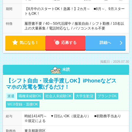
と休みを合わせたい」 「余裕を持って夕飯の準備がしたい」
「できれば残業はしたくない」 など、ご希望を教えてください
【8月中のスタートOK！急募！】2カ月～ ■8月～、9月スター
期間
ね。 ※Wワーク希望の方へ 今ご覧のお仕事で希望する勤務時間
トもOK！
と、もう1つのお仕事の勤務時間。 合計で週40時間を超える場
合は応募できません。
履歴書不要
/
40～50代活躍中
/
服装自由
/
シフト勤務
/
10名以
特徴
上の大量募集
/
電話対応なし
/
パソコンスキル不要
気になる！
応募する
詳細へ
掲載日：2026.07.30
未読
【シフト自由・現金手渡しOK】iPhoneなどス
マホの充電を繋げるだけ！
派遣
職種未経験OK
社会人未経験OK
大学生歓迎
ブランクOK
WEB登録・面接OK
時給1414円～ ▼日払いOK（規定あり） ■初勤務手当あり
給与
※規定による
東京都新宿区
勤務地