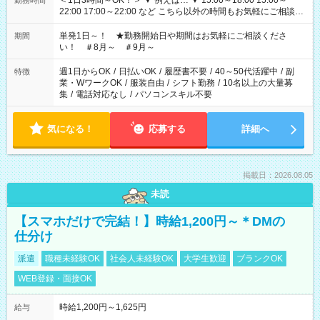
＜1日3時間～OK！＞ ▼ 例えば… ▼ 15:00～18:00 15:00～
勤務時間
22:00 17:00～22:00 など こちら以外の時間もお気軽にご相談く
ださい！
単発1日～！ ★勤務開始日や期間はお気軽にご相談くださ
期間
い！ ＃8月～ ＃9月～
週1日からOK
/
日払いOK
/
履歴書不要
/
40～50代活躍中
/
副
特徴
業・WワークOK
/
服装自由
/
シフト勤務
/
10名以上の大量募
集
/
電話対応なし
/
パソコンスキル不要
気になる！
応募する
詳細へ
掲載日：2026.08.05
未読
【スマホだけで完結！】時給1,200円～＊DMの
仕分け
派遣
職種未経験OK
社会人未経験OK
大学生歓迎
ブランクOK
WEB登録・面接OK
時給1,200円～1,625円
給与