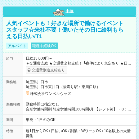
未読
人気イベントも！好きな場所で働けるイベント
スタッフ☆来社不要！働いたその日に給料もら
える日払い/T1
アルバイト
職種未経験OK
日給13,000円～
給与
＋交通費支給 ★交通費全額支給！ ┗案件により規定あり ★日払
いOK！（規定あり） ┗働いたその日に現金GET♪ お仕事後はコ
交通費別途支給あり
ンビニATMから 日払い分を引き落とせます！ 【試用期間】試
用期間なし
埼玉県川口市
勤務地
埼玉県川口市東川口（最寄り駅：東川口駅）
株式会社ワンベルウッズ
勤務時間は指定なし
勤務時間
変形労働時間制 想定労働時間160時間/月 【シフト例】 ・8：00
～21：00
単発・1日のみOK
期間
週1日からOK / 日払いOK / 副業・WワークOK / 10名以上の大量
特徴
募集