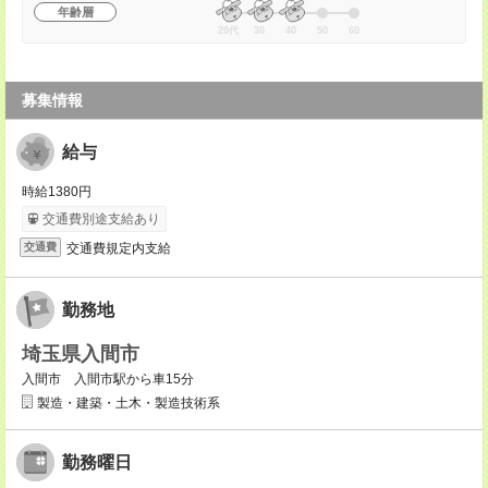
年齢層
20代
30
40
50
60
募集情報
給与
時給1380円
交通費別途支給あり
交通費規定内支給
交通費
勤務地
埼玉県入間市
入間市 入間市駅から車15分
製造・建築・土木・製造技術系
勤務曜日