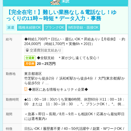
未読
【完全在宅！】難しい業務なし＆電話なし！ゆ
っくりの11時～時短＊データ入力・事務
派遣
職種未経験OK
ブランクOK
WEB登録・面接OK
◆時給1,700円＊日払い・週払いOK＊昇給あり♪【月収例】 ・約
給与
204,000円 （時給1,700円 × 実働6h × 20日）
交通費別途支給あり
◆全額支給 ＊家が少し遠くても安心！
交通費
20～25万円
月収例
東京都港区
勤務地
竹芝駅から徒歩2分
/
浜松町駅から徒歩4分
/
大門(東京都)駅か
ら徒歩5分
/
…
◆港区にある情報セキュリティ企業◆
◆11：00～18：30のうち実働6時間、休憩60分 ※11：00～18：
勤務時間
00 または 11：30～18：30 。*。ブランクOK！。*。 例え
ば前職が、 在宅/財団法人/事務/コールセンター/受付/販売/カフェ
スタッフ スイーツ販売/ホテルフロント/化粧品販売/など 様々な
＜急募＞即日～長期／8月～9月～も相談OK！応募から最短即日
期間
業界から入社して活躍されています♪
には選考案内♪
日払いOK
/
履歴書不要
/
40～50代活躍中
/
副業・WワークOK
/
特徴