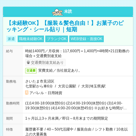
未読
【未経験OK】【服装＆髪色自由！】お菓子のピ
ッキング・シール貼り｜短期
派遣
職種未経験OK
ブランクOK
WEB登録・面接OK
時給1400円／月収例：117,600円＝1,400円×4時間×21日勤務の
給与
場合＋交通費別途支給
交通費別途支給あり
実費支給／当社規定あり。
交通費
さいたま市見沼区
勤務地
七里駅から車6分
/
大宮公園駅
/
大宮(埼玉県)駅
アパレル・日用雑貨
(1)14:00-18:00(休憩0分) (2)14:00-19:00(休憩0分) (3)14:00-
勤務時間
19:30(休憩0分) (4)14:00-20:00(休憩45分) ※お好きな時間が選べ
ます
1ヶ月以上3ヶ月未満／即日～8月末までの期間限定
期間
履歴書不要
/
40～50代活躍中
/
服装自由
/
シフト勤務
/
10名以
特徴
上の大量募集