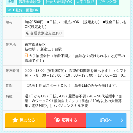
派遣
職種未経験OK
社会人未経験OK
大学生歓迎
ブランクOK
WEB登録・面接OK
時給1500円 ■日払い・週払いOK！(規定あり) ■現金日払いも
給与
OK(規定あり)
交通費別途支給あり
東京都新宿区
勤務地
新宿駅
/
新宿三丁目駅
大手物流会社（年齢不問／「無理なく続けられる」と好評の
職場です！）
9:00～18:00（実動8時間） 希望の時間帯を選べます！ ＜シフト
勤務時間
例＞ ・8：30～12：00 ・10：00～19：00 ・17：00～22：00
・13：00～22：00 ・22：00～翌6：00 など
【急募】即日スタートＯＫ！ 単発1日のみから働けます。
期間
週1日からOK
/
日払いOK
/
履歴書不要
/
40～50代活躍中
/
副
特徴
業・WワークOK
/
服装自由
/
シフト勤務
/
10名以上の大量募
集
/
電話対応なし
/
パソコンスキル不要
気になる！
応募する
詳細へ