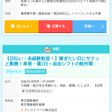
長期【ご応募から1週間以内(最短2日目)のスピード就業が可能】
期間
即日～
履歴書不要
/
服装自由
/
電話対応なし
/
パソコンスキル不要
特徴
気になる！
応募する
詳細へ
未読
【日払い・未経験歓迎！】稼ぎたい日にサクッ
と勤務！単発・週1日～自由シフトの軽作業
アルバイト
職種未経験OK
日給10,305円～37,204円
給与
※経験・能力等を考慮の上、加給・優遇いたします。 【試用期
間】試用期間なし
交通費別途支給あり
東京都板橋区
勤務地
東京都板橋区板橋
アシストワーク株式会社