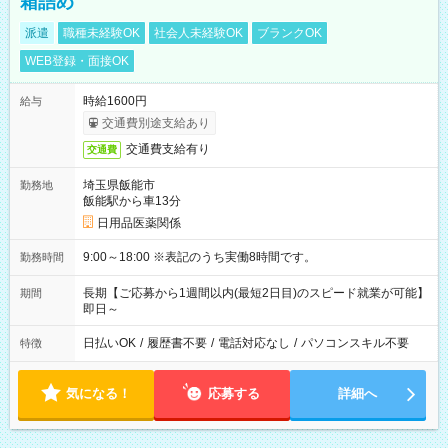
箱詰め
派遣
職種未経験OK
社会人未経験OK
ブランクOK
WEB登録・面接OK
時給1600円
給与
交通費別途支給あり
交通費支給有り
交通費
埼玉県飯能市
勤務地
飯能駅から車13分
日用品医薬関係
9:00～18:00 ※表記のうち実働8時間です。
勤務時間
長期【ご応募から1週間以内(最短2日目)のスピード就業が可能】
期間
即日～
日払いOK
/
履歴書不要
/
電話対応なし
/
パソコンスキル不要
特徴
気になる！
応募する
詳細へ