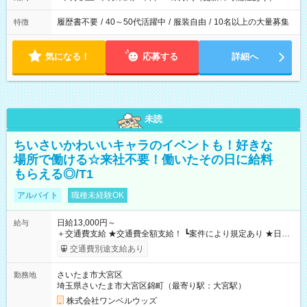
履歴書不要
/
40～50代活躍中
/
服装自由
/
10名以上の大量募集
特徴
気になる！
応募する
詳細へ
未読
ちいさいかわいいキャラのイベントも！好きな
場所で働ける☆来社不要！働いたその日に給料
もらえる◎/T1
アルバイト
職種未経験OK
日給13,000円～
給与
＋交通費支給 ★交通費全額支給！ ┗案件により規定あり ★日払
いOK！（規定あり） ┗働いたその日に現金GET♪ お仕事後はコ
交通費別途支給あり
ンビニATMから 日払い分を引き落とせます！ 【試用期間】試
用期間なし
さいたま市大宮区
勤務地
埼玉県さいたま市大宮区錦町（最寄り駅：大宮駅）
株式会社ワンベルウッズ