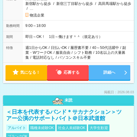
新宿駅から徒歩
/
新宿三丁目駅から徒歩
/
高田馬場駅から徒歩
/
…
物流企業
9:00～18:00
勤務時間
即日～OK！ 1日～働けます＾＾（規定あり）
期間
週1日からOK
/
日払いOK
/
履歴書不要
/
40～50代活躍中
/
副
特徴
業・WワークOK
/
服装自由
/
シフト勤務
/
10名以上の大量募
集
/
電話対応なし
/
パソコンスキル不要
気になる！
応募する
詳細へ
掲載日：2026.08.03
未読
＜日本を代表するバンド＊サカナクション＞ツ
アー公演のサポートバイト＠日本武道館
アルバイト
職種未経験OK
社会人未経験OK
大学生歓迎
ブランクOK