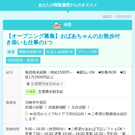
あなたの閲覧履歴からのオススメ
掲載日：2026.08.07
未読
【オープニング募集】おばあちゃんのお散歩付
き添いも仕事の1つ
派遣
職種未経験OK
社会人未経験OK
ブランクOK
WEB登録・面接OK
無資格未経験：時給1500円～ ■週払いOK ■扶養内OK ■日
給与
収1万2000円以上
交通費別途支給あり
交通費全額支給
交通費
川崎市中原区
勤務地
武蔵小杉駅
/
武蔵新城駅
/
元住吉駅
/
…
≪自宅からドアtoドアで30分以内！≫ご希望の勤務地を紹介
します。
9:00～18:00（休憩60分） ■ご希望があれば下記シフトもOK！
勤務時間
早番 7:00～16:00 遅番 10:00～19:00 夜勤 16:30～翌9:30 「家族