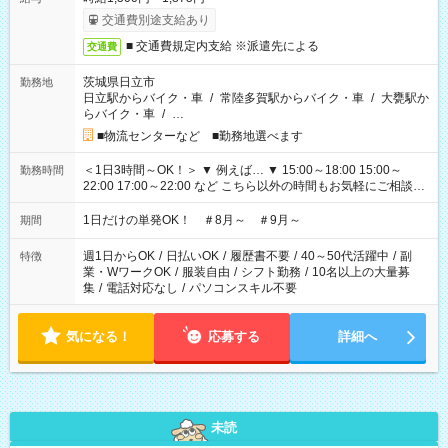
交通費別途支給あり
■ 交通費規定内支給 ※派遣先による
交通費
茨城県日立市
勤務地
日立駅からバイク・車
/
常陸多賀駅からバイク・車
/
大甕駅か
らバイク・車
/
…
■物流センターなど ■勤務地選べます
＜1日3時間～OK！＞ ▼ 例えば… ▼ 15:00～18:00 15:00～
勤務時間
22:00 17:00～22:00 など こちら以外の時間もお気軽にご相談く
ださい！
1日だけの単発OK！ ＃8月～ ＃9月～
期間
週1日からOK
/
日払いOK
/
履歴書不要
/
40～50代活躍中
/
副
特徴
業・WワークOK
/
服装自由
/
シフト勤務
/
10名以上の大量募
集
/
電話対応なし
/
パソコンスキル不要
気になる！
応募する
詳細へ
未読