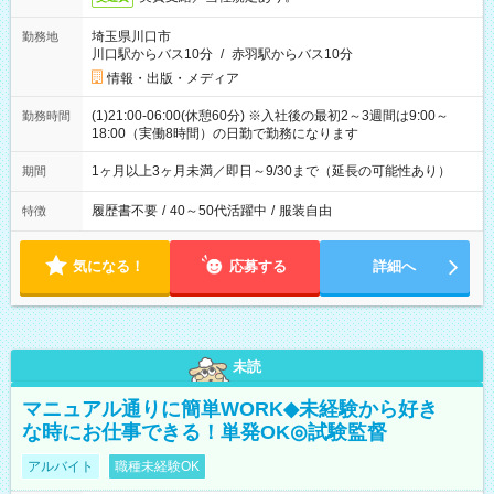
埼玉県川口市
勤務地
川口駅からバス10分
/
赤羽駅からバス10分
情報・出版・メディア
(1)21:00-06:00(休憩60分) ※入社後の最初2～3週間は9:00～
勤務時間
18:00（実働8時間）の日勤で勤務になります
1ヶ月以上3ヶ月未満／即日～9/30まで（延長の可能性あり）
期間
履歴書不要
/
40～50代活躍中
/
服装自由
特徴
気になる！
応募する
詳細へ
未読
マニュアル通りに簡単WORK◆未経験から好き
な時にお仕事できる！単発OK◎試験監督
アルバイト
職種未経験OK