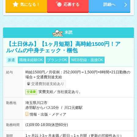
気になる！
応募する
詳細へ
未読
【土日休み】【1ヶ月短期】高時給1500円！ア
ルバムの中身チェック・梱包
派遣
職種未経験OK
ブランクOK
WEB登録・面接OK
時給1500円／月収例：252,000円＝1,500円×8時間×21日勤務の
給与
場合＋交通費別途支給
交通費別途支給あり
実費支給／当社規定あり。
交通費
埼玉県川口市
勤務地
赤羽駅からバス10分
/
川口元郷駅
情報・出版・メディア
(1)09:00-18:00(休憩60分)
勤務時間
1ヶ月以上3ヶ月未満／即日～1ヵ月間（更新の可能性あり）
期間