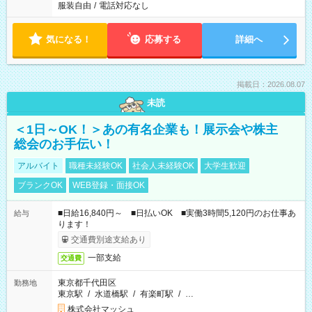
服装自由
/
電話対応なし
気になる！
応募する
詳細へ
掲載日：2026.08.07
未読
＜1日～OK！＞あの有名企業も！展示会や株主
総会のお手伝い！
アルバイト
職種未経験OK
社会人未経験OK
大学生歓迎
ブランクOK
WEB登録・面接OK
■日給16,840円～ ■日払いOK ■実働3時間5,120円のお仕事あ
給与
ります！
交通費別途支給あり
一部支給
交通費
東京都千代田区
勤務地
東京駅
/
水道橋駅
/
有楽町駅
/
…
株式会社マッシュ