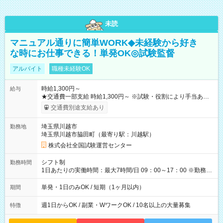
未読
マニュアル通りに簡単WORK◆未経験から好き
な時にお仕事できる！単発OK◎試験監督
アルバイト
職種未経験OK
時給1,300円～
給与
★交通費一部支給 時給1,300円～ ※試験・役割により手当あり
※勤務回数により昇給あり 【即給（前払い）オプションあ
交通費別途支給あり
り！】 希望される場合、勤務から1週間ほどで給与の一部を受け
取れます。 ※手数料418円がかかります。 【過去試験日の収入
埼玉県川越市
勤務地
例】 ・河合塾模擬試験 8:30～17:30（休憩1時間） 時給1,300円
埼玉県川越市脇田町（最寄り駅：川越駅）
×8時間＝日収10,400円＋交通費 ※当日の役割により時給＋100
円の場合あり ・国家試験 7:00～13:30（休憩なし） 時給1,300
株式会社全国試験運営センター
円（役割手当＋100円）×6時間＝日収8,400円＋交通費 【試用期
間】試用期間なし
シフト制
勤務時間
1日あたりの実働時間：最大7時間/日 09：00～17：00 ※勤務時
間は 試験により異なります。
単発・1日のみOK / 短期（1ヶ月以内）
期間
週1日からOK / 副業・WワークOK / 10名以上の大量募集
特徴