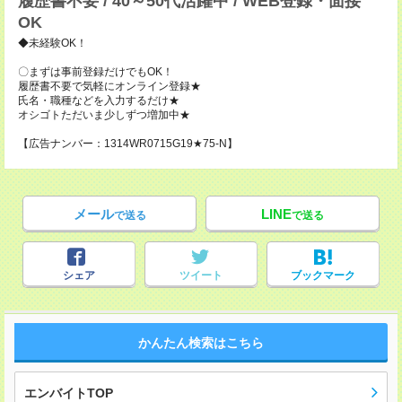
履歴書不要 / 40～50代活躍中 / WEB登録・面接
OK
◆未経験OK！
〇まずは事前登録だけでもOK！
履歴書不要で気軽にオンライン登録★
氏名・職種などを入力するだけ★
オシゴトただいま少しずつ増加中★
【広告ナンバー：1314WR0715G19★75-N】
メール
LINE
で送る
で送る
シェア
ツイート
ブックマーク
かんたん検索はこちら
エンバイトTOP