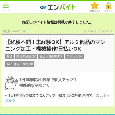
0
メニュー
気になる！
ログイン
お探しのバイト情報は掲載が終了しました。
掲載日 :2026
/
07
/
18
No.SGSIY15206156-T4
【経験不問！未経験OK】アルミ部品のマシ
ニング加工・機械操作/日払いOK
派遣
職種未経験OK
社会人未経験OK
ブランクOK
WEB登録・面接OK
1日1時間程の残業で収入アップ！
機能的な制服アリ！
≪1日1時間程の残業で収入アップ≫残業は月20時間未満で、ほ
...もっ
とみる