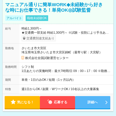
マニュアル通りに簡単WORK◆未経験から好き
な時にお仕事できる！単発OK◎試験監督
アルバイト
職種未経験OK
時給1,300円～
給与
★交通費一部支給 時給1,300円～ ※試験・役割により手当あり
※勤務回数により昇給あり 【即給（前払い）オプションあ
交通費別途支給あり
り！】 希望される場合、勤務から1週間ほどで給与の一部を受け
取れます。 ※手数料418円がかかります。 【過去試験日の収入
さいたま市大宮区
勤務地
例】 ・河合塾模擬試験 8:30～17:30（休憩1時間） 時給1,300円
埼玉県埼玉県さいたま市大宮区錦町（最寄り駅：大宮駅）
×8時間＝日収10,400円＋交通費 ※当日の役割により時給＋100
円の場合あり ・国家試験 7:00～13:30（休憩なし） 時給1,300
株式会社全国試験運営センター
円（役割手当＋100円）×6時間＝日収8,400円＋交通費 【試用期
間】試用期間なし
シフト制
勤務時間
1日あたりの実働時間：最大7時間/日 09：00～17：00 ※勤務時
間は 試験により異なります。
単発・1日のみOK / 短期（1ヶ月以内）
期間
週1日からOK / 副業・WワークOK / 10名以上の大量募集
特徴
気になる！
応募する
詳細へ