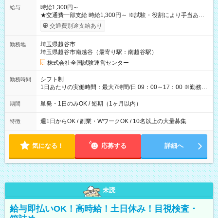
時給1,300円～
給与
★交通費一部支給 時給1,300円～ ※試験・役割により手当あり
※勤務回数により昇給あり 【即給（前払い）オプションあ
交通費別途支給あり
り！】 希望される場合、勤務から1週間ほどで給与の一部を受け
取れます。 ※手数料418円がかかります。 【過去試験日の収入
埼玉県越谷市
勤務地
例】 ・河合塾模擬試験 8:30～17:30（休憩1時間） 時給1,300円
埼玉県越谷市南越谷（最寄り駅：南越谷駅）
×8時間＝日収10,400円＋交通費 ※当日の役割により時給＋100
円の場合あり ・国家試験 7:00～13:30（休憩なし） 時給1,300
株式会社全国試験運営センター
円（役割手当＋100円）×6時間＝日収8,400円＋交通費 【試用期
間】試用期間なし
シフト制
勤務時間
1日あたりの実働時間：最大7時間/日 09：00～17：00 ※勤務時
間は 試験により異なります。
単発・1日のみOK / 短期（1ヶ月以内）
期間
週1日からOK / 副業・WワークOK / 10名以上の大量募集
特徴
気になる！
応募する
詳細へ
未読
給与即払いOK！高時給！土日休み！目視検査・