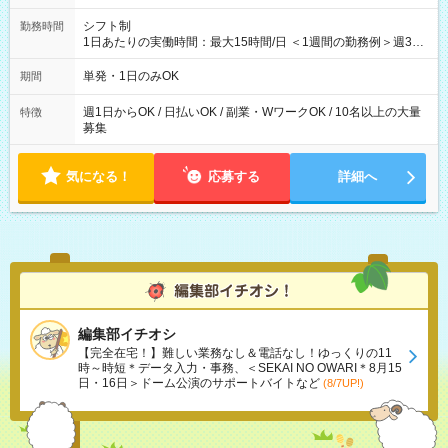
シフト制
勤務時間
1日あたりの実働時間：最大15時間/日 ＜1週間の勤務例＞週3回
勤務 勤務：月・水・金 休み：火・木・土・日 好きな時にお仕事
可能です！ ※1日あたりの最大実働時間は日勤、夜勤共に勤務し
単発・1日のみOK
期間
た時間になります。
週1日からOK / 日払いOK / 副業・WワークOK / 10名以上の大量
特徴
募集
気になる！
応募する
詳細へ
編集部イチオシ
【完全在宅！】難しい業務なし＆電話なし！ゆっくりの11
時～時短＊データ入力・事務、＜SEKAI NO OWARI＊8月15
日・16日＞ドーム公演のサポートバイトなど
(8/7UP!)