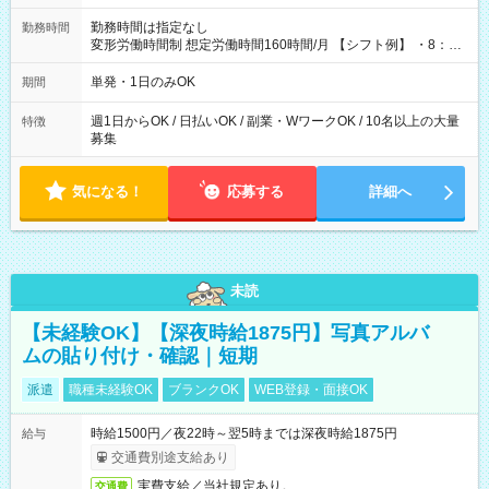
勤務時間は指定なし
勤務時間
変形労働時間制 想定労働時間160時間/月 【シフト例】 ・8：00
～21：00
単発・1日のみOK
期間
週1日からOK / 日払いOK / 副業・WワークOK / 10名以上の大量
特徴
募集
気になる！
応募する
詳細へ
未読
【未経験OK】【深夜時給1875円】写真アルバ
ムの貼り付け・確認｜短期
派遣
職種未経験OK
ブランクOK
WEB登録・面接OK
時給1500円／夜22時～翌5時までは深夜時給1875円
給与
交通費別途支給あり
実費支給／当社規定あり。
交通費