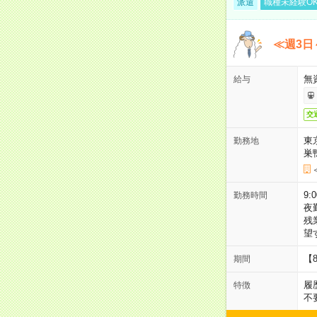
派遣
職種未経験O
≪週3日
無
給与
交
東
勤務地
巣
9:
勤務時間
夜
残
望
【
期間
履
特徴
不