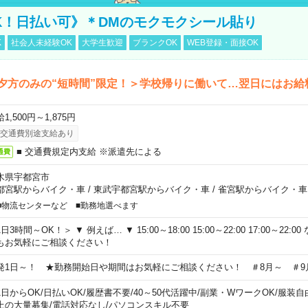
K！日払い可》＊DMのモクモクシール貼り
K
社会人未経験OK
大学生歓迎
ブランクOK
WEB登録・面接OK
夕方のみの“短時間”限定！＞学校帰りに働いて…翌日にはお給
1,500円～1,875円
交通費別途支給あり
■ 交通費規定内支給 ※派遣先による
通費
木県宇都宮市
都宮駅からバイク・車
/
東武宇都宮駅からバイク・車
/
雀宮駅からバイク・車
■物流センターなど ■勤務地選べます
日3時間～OK！＞ ▼ 例えば… ▼ 15:00～18:00 15:00～22:00 17:00～22
もお気軽にご相談ください！
発1日～！ ★勤務開始日や期間はお気軽にご相談ください！ ＃8月～ ＃9
1日からOK
/
日払いOK
/
履歴書不要
/
40～50代活躍中
/
副業・WワークOK
/
服装自
上の大量募集
/
電話対応なし
/
パソコンスキル不要