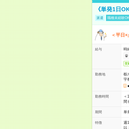
《単発1日O
派遣
職種未経験O
＜平日×
時給
給与
交
栃
勤務地
宇
＜1
勤務時間
間
単
期間
週
特徴
以