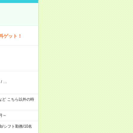
料ゲット！
/
…
:00 など こちら以外の時
月～
由
/
シフト勤務
/
10名