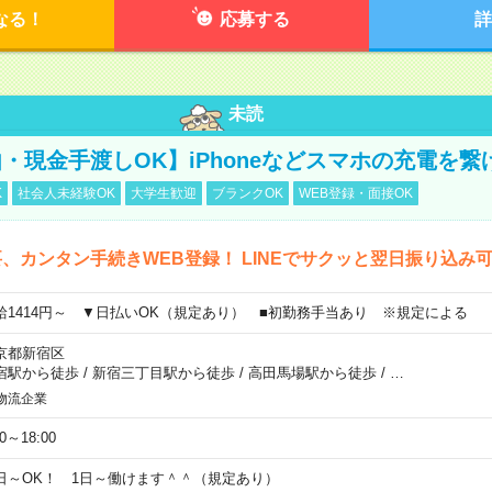
なる！
応募する
詳
未読
・現金手渡しOK】iPhoneなどスマホの充電を繋
K
社会人未経験OK
大学生歓迎
ブランクOK
WEB登録・面接OK
、カンタン手続きWEB登録！ LINEでサクッと翌日振り込み
給1414円～ ▼日払いOK（規定あり） ■初勤務手当あり ※規定による
京都新宿区
宿駅から徒歩
/
新宿三丁目駅から徒歩
/
高田馬場駅から徒歩
/
…
物流企業
00～18:00
日～OK！ 1日～働けます＾＾（規定あり）