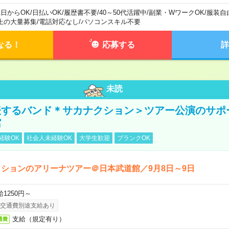
1日からOK
/
日払いOK
/
履歴書不要
/
40～50代活躍中
/
副業・WワークOK
/
服装自
上の大量募集
/
電話対応なし
/
パソコンスキル不要
なる！
応募する
詳
未読
表するバンド＊サカナクション＞ツアー公演のサポ
館
経験OK
社会人未経験OK
大学生歓迎
ブランクOK
ションのアリーナツアー＠日本武道館／9月8日～9日
給1250円～
交通費別途支給あり
支給（規定有り）
通費