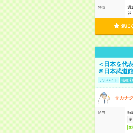
週
特徴
以
気に
＜日本を代
＠日本武道
アルバイト
職種未
サカナク
時
給与
交