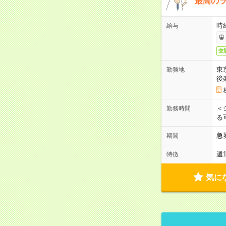
最高のラ
時
給与
交
東
勤務地
後
＜
勤務時間
る
急
期間
週
特徴
気に