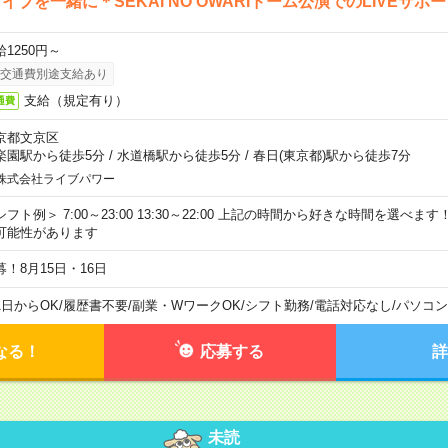
イブを一緒に＊SEKAI NO OWARIドーム公演でのLIVEサポ
給1250円～
交通費別途支給あり
支給（規定有り）
通費
京都文京区
楽園駅から徒歩5分
/
水道橋駅から徒歩5分
/
春日(東京都)駅から徒歩7分
株式会社ライブパワー
シフト例＞ 7:00～23:00 13:30～22:00 上記の時間から好きな時間を選べま
可能性があります
募！8月15日・16日
1日からOK
/
履歴書不要
/
副業・WワークOK
/
シフト勤務
/
電話対応なし
/
パソコン
なる！
応募する
詳
未読