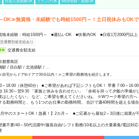
K
社会人未経験OK
ブランクOK
WEB登録・面接OK
～OK≫無資格・未経験でも時給1500円～！土日祝休みもOK
資格未経験：時給1500円～ ■週払いOK ■扶養内OK ■日収1万2000円以上
交通費別途支給あり
交通費全額支給
通費
京都豊島区
鴨駅
/
目白駅
/
北池袋駅
/
…
≪自宅からドアtoドアで30分以内！≫ご希望の勤務地を紹介します。
00～18:00（休憩60分） ■ご希望があれば下記シフトもOK！ 早番 7:00～16:00 遅
勤 16:30～翌9:30 「家族と休みを合わせたい」 「余裕を持って夕飯の準備
業はしたくない」 など、ご希望を教えてくださいね。 ※Wワーク希望の方へ
する勤務時間と、もう1つのお仕事の勤務時間。 合計で週40時間を超える場
8月中のスタートOK！急募！】2カ月～ ■ご応募から最短2～3日後に就業が
歴書不要
/
40～50代活躍中
/
服装自由
/
シフト勤務
/
10名以上の大量募集
/
電話対応
要