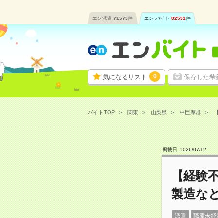
エン派遣
71573
件
エン バイト
82531
件
0
気になるリスト
保存した希
バイトTOP
関東
山梨県
中巨摩郡
【
掲載日 :
2026
/
07
/
12
【経験
製造など
派遣
職種未経