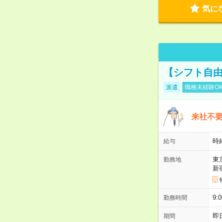
気に
【シフト自由
派遣
職種未経験O
来社不要
時
給与
東
勤務地
新
9:
勤務時間
即
期間