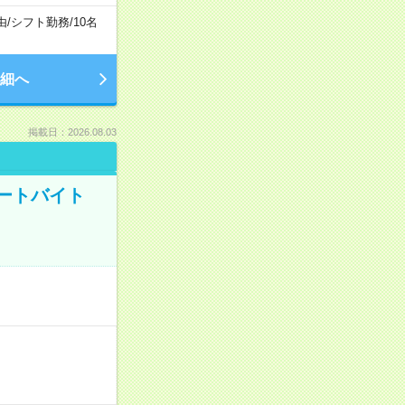
由
/
シフト勤務
/
10名
細へ
掲載日：2026.08.03
ートバイト