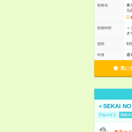
東
勤務地
九
＜シ
勤務時間
き
9
期間
週
特徴
気に
＜SEKAI 
アルバイト
職種未