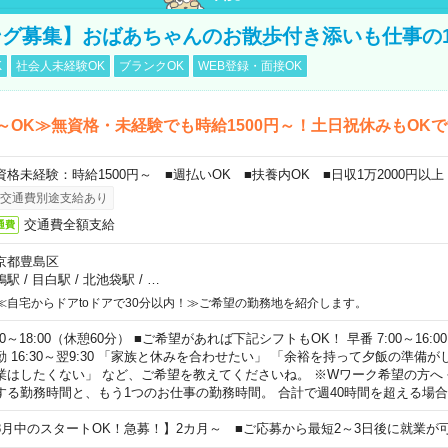
グ募集】おばあちゃんのお散歩付き添いも仕事の
K
社会人未経験OK
ブランクOK
WEB登録・面接OK
～OK≫無資格・未経験でも時給1500円～！土日祝休みもOK
資格未経験：時給1500円～ ■週払いOK ■扶養内OK ■日収1万2000円以上
交通費別途支給あり
交通費全額支給
通費
京都豊島区
鴨駅
/
目白駅
/
北池袋駅
/
…
≪自宅からドアtoドアで30分以内！≫ご希望の勤務地を紹介します。
00～18:00（休憩60分） ■ご希望があれば下記シフトもOK！ 早番 7:00～16:00 遅
勤 16:30～翌9:30 「家族と休みを合わせたい」 「余裕を持って夕飯の準備
業はしたくない」 など、ご希望を教えてくださいね。 ※Wワーク希望の方へ
する勤務時間と、もう1つのお仕事の勤務時間。 合計で週40時間を超える場
8月中のスタートOK！急募！】2カ月～ ■ご応募から最短2～3日後に就業が