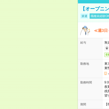
【オープニン
派遣
職種未経験O
≪週3日
無
給与
交
東
勤務地
巣
9:
勤務時間
夜
残
望
【
期間