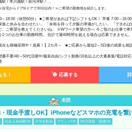
越駅
/
本川越駅
/
新河岸駅
/
…
≪自宅からドアtoドアで30分以内！≫ご希望の勤務地を紹介します。
00～18:00（休憩60分） ■ご希望があれば下記シフトもOK！ 早番 7:00～16:00 遅
家族と休みを合わせたい」 「余裕を持って夕飯の準備がしたい」 「できれば
ど、ご希望を教えてくださいね。 ※Wワーク希望の方へ 今ご覧のお仕事で希
う1つのお仕事の勤務時間。 合計で週40時間を超える場合は応募できません。
現在も積極採用中！急募！】2カ月～ ■ご応募から最短2～3日後の就業も相
歴書不要
/
40～50代活躍中
/
服装自由
/
シフト勤務
/
10名以上の大量募集
/
電話対応
要
なる！
応募する
詳
未読
・現金手渡しOK】iPhoneなどスマホの充電を繋
K
社会人未経験OK
大学生歓迎
ブランクOK
WEB登録・面接OK