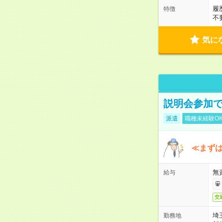
履
特徴
不
気に
説明会参加で
派遣
職種未経験O
≪まずは
無
給与
交
埼
勤務地