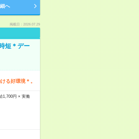
細へ
掲載日：2026.07.29
時短＊デー
働ける好環境＊。
,700円 × 実働