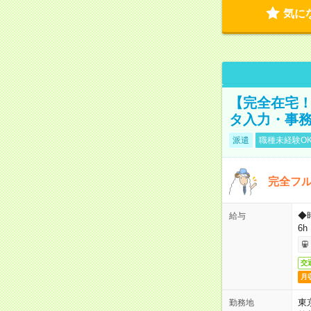
気に
【完全在宅！
タ入力・事
派遣
職種未経験O
完全フ
◆
給与
6h
交
月
東
勤務地