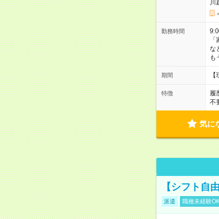
川
9:
勤務時間
「
な
も
【
期間
履
特徴
不
気に
【シフト自由
派遣
職種未経験O