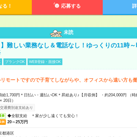
なる！
応募する
詳
未読
】難しい業務なし＆電話なし！ゆっくりの11時～
務
K
ブランクOK
WEB登録・面接OK
ルリモートですので子育てしながらや、オフィスから遠い方も
時給1,700円＊日払い・週払いOK＊昇給あり♪【月収例】 ・約204,000円 （時給1
 × 20日）
交通費別途支給あり
◆全額支給 ＊家が少し遠くても安心！
通費
20～25万円
収例
京都港区