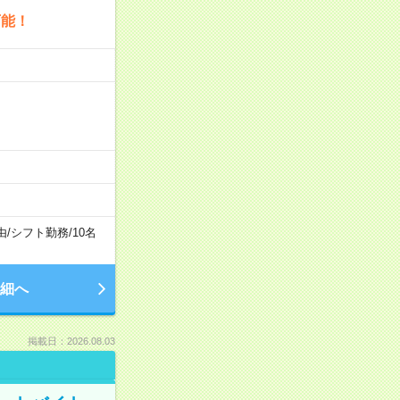
可能！
由
/
シフト勤務
/
10名
細へ
掲載日：2026.08.03