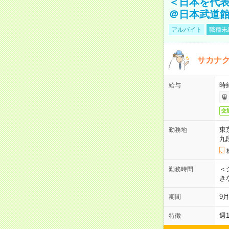
＜日本を代
＠日本武道
アルバイト
職種未
サカナク
時
給与
交
東
勤務地
九
＜シ
勤務時間
き
9
期間
週
特徴