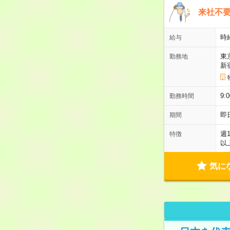
来社不要
時
給与
東
勤務地
新
9:
勤務時間
即
期間
週
特徴
以
気に