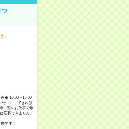
1つ
です。
番 10:00～19:00
がしたい」 「できれば
 今ご覧のお仕事で希
合は応募できません。
可能です！