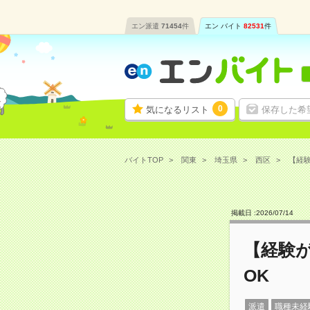
エン派遣
71454
件
エン バイト
82531
件
0
気になるリスト
保存した希
バイトTOP
関東
埼玉県
西区
【経験
掲載日 :
2026
/
07
/
14
【経験
OK
派遣
職種未経