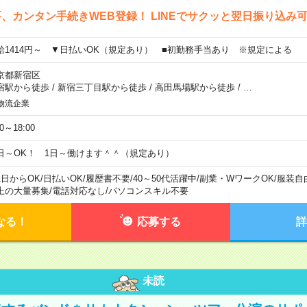
、カンタン手続きWEB登録！ LINEでサクッと翌日振り込み
給1414円～ ▼日払いOK（規定あり） ■初勤務手当あり ※規定による
京都新宿区
宿駅から徒歩
/
新宿三丁目駅から徒歩
/
高田馬場駅から徒歩
/
…
物流企業
00～18:00
日～OK！ 1日～働けます＾＾（規定あり）
1日からOK
/
日払いOK
/
履歴書不要
/
40～50代活躍中
/
副業・WワークOK
/
服装自
上の大量募集
/
電話対応なし
/
パソコンスキル不要
なる！
応募する
詳
未読