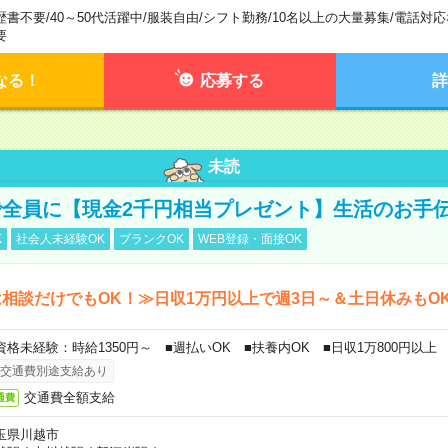
歴書不要
/
40～50代活躍中
/
服装自由
/
シフト勤務
/
10名以上の大量募集
/
電話対応
要
なる！
応募する
詳
未読
全員に【現金2千円相当プレゼント】生活のお手
K
社会人未経験OK
ブランクOK
WEB登録・面接OK
相談だけでもOK！≫日収1万円以上で週3日～＆土日休みもO
資格未経験：時給1350円～ ■週払いOK ■扶養内OK ■日収1万800円以上
交通費別途支給あり
交通費全額支給
通費
玉県川越市