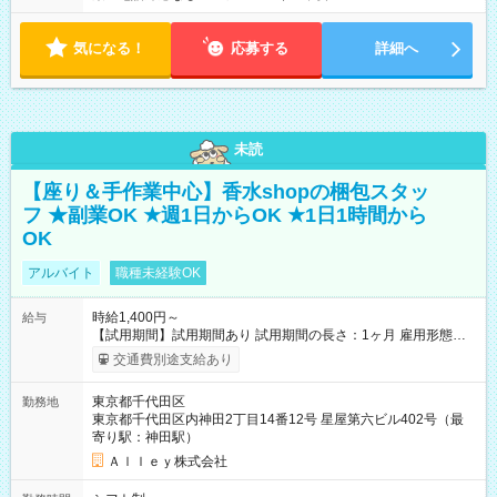
気になる！
応募する
詳細へ
未読
【座り＆手作業中心】香水shopの梱包スタッ
フ ★副業OK ★週1日からOK ★1日1時間から
OK
アルバイト
職種未経験OK
時給1,400円～
給与
【試用期間】試用期間あり 試用期間の長さ：1ヶ月 雇用形態、
給与は本採用時と同じです。
交通費別途支給あり
東京都千代田区
勤務地
東京都千代田区内神田2丁目14番12号 星屋第六ビル402号（最
寄り駅：神田駅）
Ａｌｌｅｙ株式会社