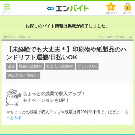
0
メニュー
気になる！
ログイン
お探しのバイト情報は掲載が終了しました。
掲載日 :2026
/
07
/
20
No.SGSIY15178492-T3
【未経験でも大丈夫＊】印刷物や紙製品のハ
ンドリフト運搬/日払いOK
派遣
職種未経験OK
社会人未経験OK
ブランクOK
WEB登録・面接OK
ちょっとの残業で収入アップ！
モチベーションもUP！
≪ちょっとの残業で収入アップ≫残業は月20時間未満で、ほどよ
...も
っとみる