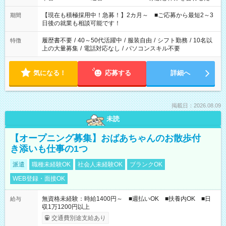
い」 「余裕を持って夕飯の準備がしたい」 「できれば残業はし
たくない」 など、ご希望を教えてくださいね。 ※Wワーク希望
【現在も積極採用中！急募！】2カ月～ ■ご応募から最短2～3
期間
の方へ 今ご覧のお仕事で希望する勤務時間と、もう1つのお仕事
日後の就業も相談可能です！
の勤務時間。 合計で週40時間を超える場合は応募できません。
履歴書不要
/
40～50代活躍中
/
服装自由
/
シフト勤務
/
10名以
特徴
上の大量募集
/
電話対応なし
/
パソコンスキル不要
気になる！
応募する
詳細へ
掲載日：2026.08.09
未読
【オープニング募集】おばあちゃんのお散歩付
き添いも仕事の1つ
派遣
職種未経験OK
社会人未経験OK
ブランクOK
WEB登録・面接OK
無資格未経験：時給1400円～ ■週払いOK ■扶養内OK ■日
給与
収1万1200円以上
交通費別途支給あり