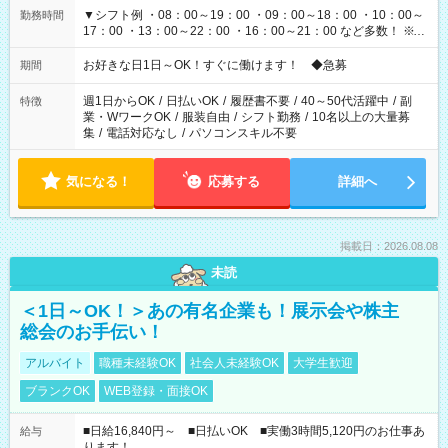
▼シフト例 ・08：00～19：00 ・09：00～18：00 ・10：00～
勤務時間
17：00 ・13：00～22：00 ・16：00～21：00 など多数！ ※お
仕事により勤務時間が異なります
お好きな日1日～OK！すぐに働けます！ ◆急募
期間
週1日からOK
/
日払いOK
/
履歴書不要
/
40～50代活躍中
/
副
特徴
業・WワークOK
/
服装自由
/
シフト勤務
/
10名以上の大量募
集
/
電話対応なし
/
パソコンスキル不要
気になる！
応募する
詳細へ
掲載日：2026.08.08
未読
＜1日～OK！＞あの有名企業も！展示会や株主
総会のお手伝い！
アルバイト
職種未経験OK
社会人未経験OK
大学生歓迎
ブランクOK
WEB登録・面接OK
■日給16,840円～ ■日払いOK ■実働3時間5,120円のお仕事あ
給与
ります！