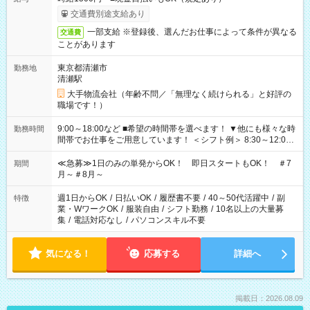
交通費別途支給あり
一部支給 ※登録後、選んだお仕事によって条件が異なる
交通費
ことがあります
東京都清瀬市
勤務地
清瀬駅
大手物流会社（年齢不問／「無理なく続けられる」と好評の
職場です！）
9:00～18:00など ■希望の時間帯を選べます！ ▼他にも様々な時
勤務時間
間帯でお仕事をご用意しています！ ＜シフト例＞ 8:30～12:00
17:00～22:00 13:00～22:00 22:00～翌6:00 など
≪急募≫1日のみの単発からOK！ 即日スタートもOK！ ＃7
期間
月～＃8月～
週1日からOK
/
日払いOK
/
履歴書不要
/
40～50代活躍中
/
副
特徴
業・WワークOK
/
服装自由
/
シフト勤務
/
10名以上の大量募
集
/
電話対応なし
/
パソコンスキル不要
気になる！
応募する
詳細へ
掲載日：2026.08.09