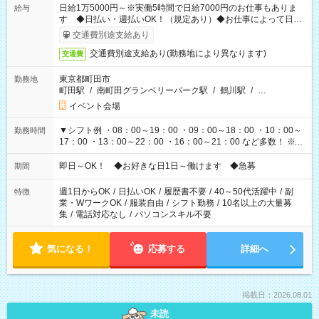
日給1万5000円～※実働5時間で日給7000円のお仕事もありま
給与
す ◆日払い・週払いOK！（規定あり）◆お仕事によって日給
も異なります
交通費別途支給あり
交通費別途支給あり(勤務地により異なります)
交通費
東京都町田市
勤務地
町田駅
/
南町田グランベリーパーク駅
/
鶴川駅
/
…
イベント会場
▼シフト例 ・08：00～19：00 ・09：00～18：00 ・10：00～
勤務時間
17：00 ・13：00～22：00 ・16：00～21：00 など多数！ ※お
仕事により勤務時間が異なります
即日～OK！ ◆お好きな日1日～働けます ◆急募
期間
週1日からOK
/
日払いOK
/
履歴書不要
/
40～50代活躍中
/
副
特徴
業・WワークOK
/
服装自由
/
シフト勤務
/
10名以上の大量募
集
/
電話対応なし
/
パソコンスキル不要
気になる！
応募する
詳細へ
掲載日：2026.08.01
未読