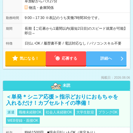
草加駅からバス27分
物流・倉庫関係
9:00～17:30 ※表記のうち実働7時間30分です。
勤務時間
長期【ご応募から1週間以内(最短2日目)のスピード就業が可能】
期間
即日～
日払いOK
/
履歴書不要
/
電話対応なし
/
パソコンスキル不要
特徴
気になる！
応募する
詳細へ
掲載日：2026.08.06
未読
＜単発＊シニア応援＞指示どおりにおもちゃを
入れるだけ！カプセルトイの準備！
派遣
職種未経験OK
社会人未経験OK
大学生歓迎
ブランクOK
WEB登録・面接OK
時給1500円 ■現金日払いもOK（規定あり）
給与