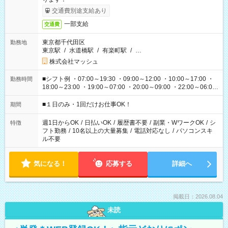
交通費別途支給あり
一部支給
交通費
東京都千代田区
勤務地
東京駅
/
水道橋駅
/
有楽町駅
/
…
株式会社マッシュ
■シフト例 ・07:00～19:30 ・09:00～12:00 ・10:00～17:00 ・
勤務時間
18:00～23:00 ・19:00～07:00 ・20:00～09:00 ・22:00～06:00
etc ★最短で3時間で5,120円のお仕事から 15時間で2万円近く稼
げるお仕事も！ ご希望のお時間に合わせてご紹介！ ※シフトは
■１日のみ・1回だけお仕事OK！
期間
現場によって異なります。 ※勿論、休憩時間はあるのでご安心
ください！
週1日からOK
/
日払いOK
/
履歴書不要
/
副業・WワークOK
/
シ
特徴
フト勤務
/
10名以上の大量募集
/
電話対応なし
/
パソコンスキ
ル不要
気になる！
応募する
詳細へ
掲載日：2026.08.04
未読