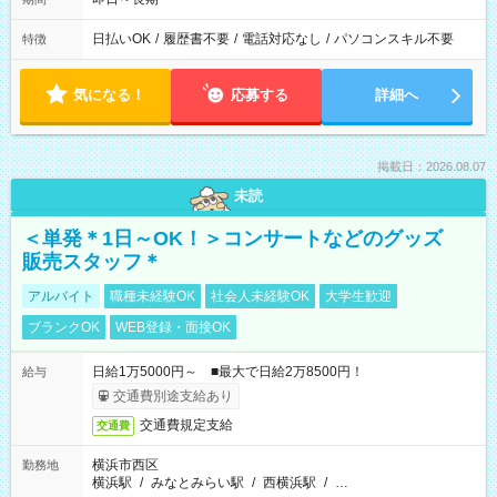
日払いOK
/
履歴書不要
/
電話対応なし
/
パソコンスキル不要
特徴
気になる！
応募する
詳細へ
掲載日：2026.08.07
未読
＜単発＊1日～OK！＞コンサートなどのグッズ
販売スタッフ＊
アルバイト
職種未経験OK
社会人未経験OK
大学生歓迎
ブランクOK
WEB登録・面接OK
日給1万5000円～ ■最大で日給2万8500円！
給与
交通費別途支給あり
交通費規定支給
交通費
横浜市西区
勤務地
横浜駅
/
みなとみらい駅
/
西横浜駅
/
…