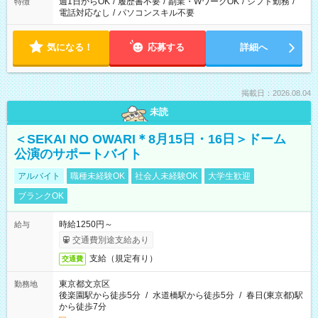
週1日からOK
/
履歴書不要
/
副業・WワークOK
/
シフト勤務
/
特徴
電話対応なし
/
パソコンスキル不要
気になる！
応募する
詳細へ
掲載日：2026.08.04
未読
＜SEKAI NO OWARI＊8月15日・16日＞ドーム
公演のサポートバイト
アルバイト
職種未経験OK
社会人未経験OK
大学生歓迎
ブランクOK
時給1250円～
給与
交通費別途支給あり
支給（規定有り）
交通費
東京都文京区
勤務地
後楽園駅から徒歩5分
/
水道橋駅から徒歩5分
/
春日(東京都)駅
から徒歩7分