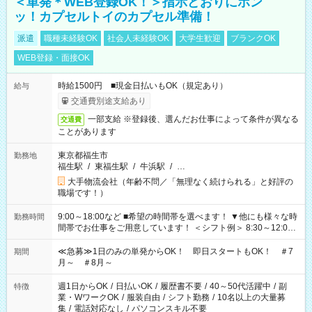
＜単発＊WEB登録OK！＞指示どおりにポン
ッ！カプセルトイのカプセル準備！
派遣
職種未経験OK
社会人未経験OK
大学生歓迎
ブランクOK
WEB登録・面接OK
時給1500円 ■現金日払いもOK（規定あり）
給与
交通費別途支給あり
一部支給 ※登録後、選んだお仕事によって条件が異なる
交通費
ことがあります
東京都福生市
勤務地
福生駅
/
東福生駅
/
牛浜駅
/
…
大手物流会社（年齢不問／「無理なく続けられる」と好評の
職場です！）
9:00～18:00など ■希望の時間帯を選べます！ ▼他にも様々な時
勤務時間
間帯でお仕事をご用意しています！ ＜シフト例＞ 8:30～12:00
17:00～22:00 13:00～22:00 22:00～翌6:00 など
≪急募≫1日のみの単発からOK！ 即日スタートもOK！ ＃7
期間
月～ ＃8月～
週1日からOK
/
日払いOK
/
履歴書不要
/
40～50代活躍中
/
副
特徴
業・WワークOK
/
服装自由
/
シフト勤務
/
10名以上の大量募
集
/
電話対応なし
/
パソコンスキル不要