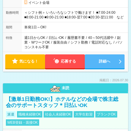
イベント会場
＜シフト例＞ いろいろなシフトで働けます！ ■7:00-24:00
勤務時間
■8:00-21:00 ■9:00-21:00 ■18:00-翌7:00 ■20:30-翌11:00 など
単発1日～OK!
期間
週1日からOK
/
日払いOK
/
履歴書不要
/
40～50代活躍中
/
副
特徴
業・WワークOK
/
服装自由
/
シフト勤務
/
電話対応なし
/
パソ
コンスキル不要
気になる！
応募する
詳細へ
掲載日：2026.07.30
未読
【激単1日勤務OK!】ホテルなどの会場で株主総
会のサポートスタッフ＊日払いOK
派遣
職種未経験OK
社会人未経験OK
大学生歓迎
ブランクOK
WEB登録・面接OK