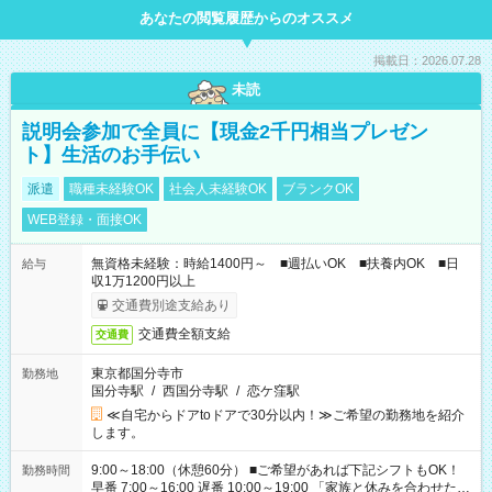
あなたの閲覧履歴からのオススメ
掲載日：2026.07.28
未読
説明会参加で全員に【現金2千円相当プレゼン
ト】生活のお手伝い
派遣
職種未経験OK
社会人未経験OK
ブランクOK
WEB登録・面接OK
無資格未経験：時給1400円～ ■週払いOK ■扶養内OK ■日
給与
収1万1200円以上
交通費別途支給あり
交通費全額支給
交通費
東京都国分寺市
勤務地
国分寺駅
/
西国分寺駅
/
恋ケ窪駅
≪自宅からドアtoドアで30分以内！≫ご希望の勤務地を紹介
します。
9:00～18:00（休憩60分） ■ご希望があれば下記シフトもOK！
勤務時間
早番 7:00～16:00 遅番 10:00～19:00 「家族と休みを合わせた