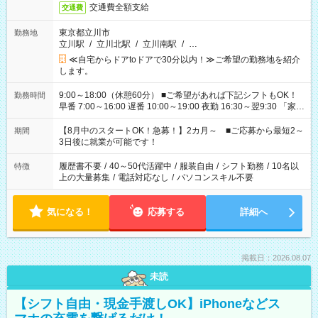
交通費全額支給
交通費
東京都立川市
勤務地
立川駅
/
立川北駅
/
立川南駅
/
…
≪自宅からドアtoドアで30分以内！≫ご希望の勤務地を紹介
します。
9:00～18:00（休憩60分） ■ご希望があれば下記シフトもOK！
勤務時間
早番 7:00～16:00 遅番 10:00～19:00 夜勤 16:30～翌9:30 「家族
と休みを合わせたい」 「余裕を持って夕飯の準備がしたい」
「できれば残業はしたくない」 など、ご希望を教えてください
【8月中のスタートOK！急募！】2カ月～ ■ご応募から最短2～
期間
ね。 ※Wワーク希望の方へ 今ご覧のお仕事で希望する勤務時間
3日後に就業が可能です！
と、もう1つのお仕事の勤務時間。 合計で週40時間を超える場
合は応募できません。
履歴書不要
/
40～50代活躍中
/
服装自由
/
シフト勤務
/
10名以
特徴
上の大量募集
/
電話対応なし
/
パソコンスキル不要
気になる！
応募する
詳細へ
掲載日：2026.08.07
未読
【シフト自由・現金手渡しOK】iPhoneなどス