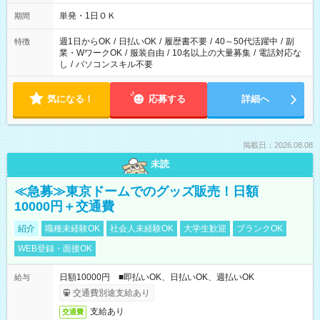
単発・1日ＯＫ
期間
週1日からOK
/
日払いOK
/
履歴書不要
/
40～50代活躍中
/
副
特徴
業・WワークOK
/
服装自由
/
10名以上の大量募集
/
電話対応な
し
/
パソコンスキル不要
気になる！
応募する
詳細へ
掲載日：2026.08.08
未読
≪急募≫東京ドームでのグッズ販売！日額
10000円＋交通費
紹介
職種未経験OK
社会人未経験OK
大学生歓迎
ブランクOK
WEB登録・面接OK
日額10000円 ■即払いOK、日払いOK、週払いOK
給与
交通費別途支給あり
支給あり
交通費