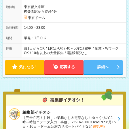
東京都文京区
勤務地
後楽園駅から徒歩4分
東京ドーム
14:00～23:00
勤務時間
単発・1日ＯＫ
期間
週1日からOK
/
日払いOK
/
40～50代活躍中
/
副業・Wワーク
特徴
OK
/
10名以上の大量募集
/
電話対応なし
気になる！
応募する
詳細へ
編集部イチオシ
【完全在宅！】難しい業務なし＆電話なし！ゆっくりの11
時～時短＊データ入力・事務、＜SEKAI NO OWARI＊8月15
日・16日＞ドーム公演のサポートバイトなど
(8/7UP!)