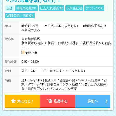
マホの充電を繋げるだけ！
派遣
職種未経験OK
社会人未経験OK
大学生歓迎
ブランクOK
WEB登録・面接OK
時給1414円～ ▼日払いOK（規定あり） ■初勤務手当あり
給与
※規定による
東京都新宿区
勤務地
新宿駅から徒歩
/
新宿三丁目駅から徒歩
/
高田馬場駅から徒歩
/
…
物流企業
9:00～18:00
勤務時間
即日～OK！ 1日～働けます＾＾（規定あり）
期間
週1日からOK
/
日払いOK
/
履歴書不要
/
40～50代活躍中
/
副
特徴
業・WワークOK
/
服装自由
/
シフト勤務
/
10名以上の大量募
集
/
電話対応なし
/
パソコンスキル不要
気になる！
応募する
詳細へ