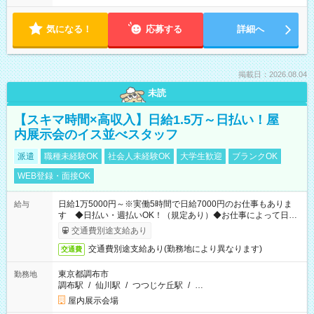
気になる！
応募する
詳細へ
掲載日：2026.08.04
未読
【スキマ時間×高収入】日給1.5万～日払い！屋
内展示会のイス並べスタッフ
派遣
職種未経験OK
社会人未経験OK
大学生歓迎
ブランクOK
WEB登録・面接OK
日給1万5000円～※実働5時間で日給7000円のお仕事もありま
給与
す ◆日払い・週払いOK！（規定あり）◆お仕事によって日給
も異なります
交通費別途支給あり
交通費別途支給あり(勤務地により異なります)
交通費
東京都調布市
勤務地
調布駅
/
仙川駅
/
つつじケ丘駅
/
…
屋内展示会場