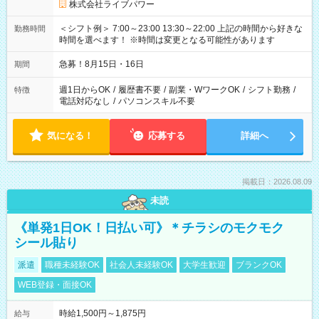
株式会社ライブパワー
＜シフト例＞ 7:00～23:00 13:30～22:00 上記の時間から好きな
勤務時間
時間を選べます！ ※時間は変更となる可能性があります
急募！8月15日・16日
期間
週1日からOK
/
履歴書不要
/
副業・WワークOK
/
シフト勤務
/
特徴
電話対応なし
/
パソコンスキル不要
気になる！
応募する
詳細へ
掲載日：2026.08.09
未読
《単発1日OK！日払い可》＊チラシのモクモク
シール貼り
派遣
職種未経験OK
社会人未経験OK
大学生歓迎
ブランクOK
WEB登録・面接OK
時給1,500円～1,875円
給与