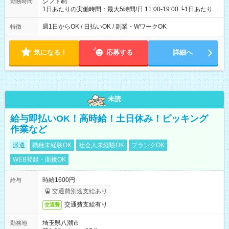
シフト制
勤務時間
1日あたりの実働時間：最大5時間/日 11:00-19:00 └1日あたりの
実働時間：1-5時間 └上記の時間帯内であれば、いつでも勤務可
能！ └平日・土曜日の中で、お好きな曜日でご勤務いただけま
週1日からOK / 日払いOK / 副業・WワークOK
特徴
す！ 【シフト例】 ・11:00～14:00 ・16:30～19:00 ・13:00～
18:00 などのように、自由な働き方が可能なお仕事です！
気になる！
応募する
詳細へ
未読
給与即払いOK！高時給！土日休み！ピッキング
作業など
派遣
職種未経験OK
社会人未経験OK
ブランクOK
WEB登録・面接OK
時給1600円
給与
交通費別途支給あり
交通費支給有り
交通費
埼玉県八潮市
勤務地