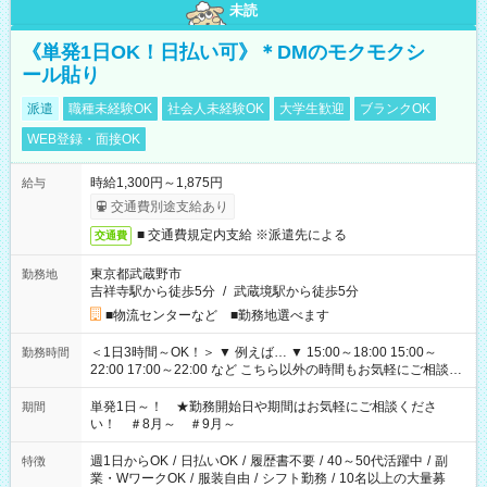
未読
《単発1日OK！日払い可》＊DMのモクモクシ
ール貼り
派遣
職種未経験OK
社会人未経験OK
大学生歓迎
ブランクOK
WEB登録・面接OK
時給1,300円～1,875円
給与
交通費別途支給あり
■ 交通費規定内支給 ※派遣先による
交通費
東京都武蔵野市
勤務地
吉祥寺駅から徒歩5分
/
武蔵境駅から徒歩5分
■物流センターなど ■勤務地選べます
＜1日3時間～OK！＞ ▼ 例えば… ▼ 15:00～18:00 15:00～
勤務時間
22:00 17:00～22:00 など こちら以外の時間もお気軽にご相談く
ださい！
単発1日～！ ★勤務開始日や期間はお気軽にご相談くださ
期間
い！ ＃8月～ ＃9月～
週1日からOK
/
日払いOK
/
履歴書不要
/
40～50代活躍中
/
副
特徴
業・WワークOK
/
服装自由
/
シフト勤務
/
10名以上の大量募