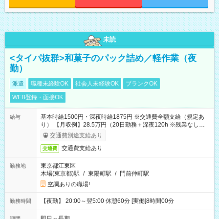
未読
<タイパ抜群>和菓子のパック詰め／軽作業（夜
勤）
派遣
職種未経験OK
社会人未経験OK
ブランクOK
WEB登録・面接OK
基本時給1500円・深夜時給1875円 ※交通費全額支給（規定あ
給与
り） 【月収例】28.5万円（20日勤務＋深夜120h ※残業なしの場
合）
交通費別途支給あり
交通費支給あり
交通費
東京都江東区
勤務地
木場(東京都)駅
/
東陽町駅
/
門前仲町駅
空調ありの職場!
【夜勤】 20:00～翌5:00 休憩60分 [実働]8時間00分
勤務時間
即日～長期
期間