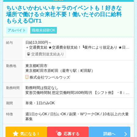
ちいさいかわいいキャラのイベントも！好きな
場所で働ける☆来社不要！働いたその日に給料
もらえる◎/T1
アルバイト
職種未経験OK
日給13,000円～
給与
＋交通費支給 ★交通費全額支給！ ┗案件により規定あり ★日払
いOK！（規定あり） ┗働いたその日に現金GET♪ お仕事後はコ
交通費別途支給あり
ンビニATMから 日払い分を引き落とせます！ 【試用期間】試
用期間なし
東京都町田市
勤務地
東京都町田市原町田（最寄り駅：町田駅）
株式会社ワンベルウッズ
勤務時間は指定なし
勤務時間
変形労働時間制 想定労働時間160時間/月 【シフト例】 ・8：00
～21：00
単発・1日のみOK
期間
週1日からOK / 日払いOK / 副業・WワークOK / 10名以上の大量
特徴
募集
気になる！
応募する
詳細へ