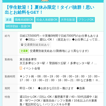
【学生歓迎！】夏休み限定！タイパ抜群！思い
出とお給料をGET！
派遣
職種未経験OK
社会人未経験OK
大学生歓迎
ブランクOK
WEB登録・面接OK
日給1万5000円～※実働5時間で日給7000円のお仕事もありま
給与
す ◆日払い・週払いOK！（規定あり）◆お仕事によって日給
も異なります
交通費別途支給あり
交通費別途支給あり(勤務地により異なります)
交通費
東京都多摩市
勤務地
京王多摩センター駅
/
聖蹟桜ケ丘駅
/
多摩センター駅
/
…
イベント会場
▼シフト例 ・08：00～19：00 ・09：00～18：00 ・10：00～
勤務時間
17：00 ・13：00～22：00 ・16：00～21：00 など多数！ ※お
仕事により勤務時間が異なります
即日～OK！ ◆お好きな日1日～働けます ◆急募
期間
週1日からOK
/
日払いOK
/
履歴書不要
/
40～50代活躍中
/
副
特徴
業・WワークOK
/
服装自由
/
シフト勤務
/
10名以上の大量募
集
/
電話対応なし
/
パソコンスキル不要