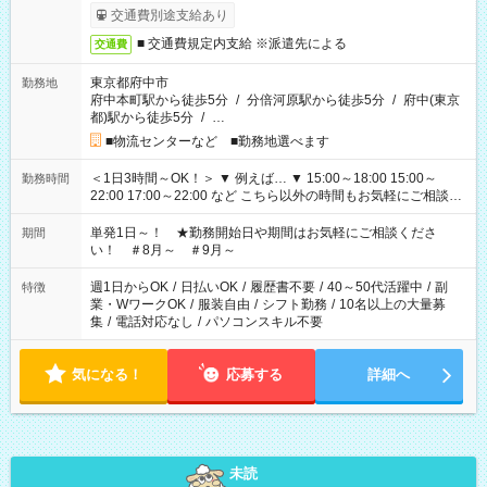
交通費別途支給あり
■ 交通費規定内支給 ※派遣先による
交通費
東京都府中市
勤務地
府中本町駅から徒歩5分
/
分倍河原駅から徒歩5分
/
府中(東京
都)駅から徒歩5分
/
…
■物流センターなど ■勤務地選べます
＜1日3時間～OK！＞ ▼ 例えば… ▼ 15:00～18:00 15:00～
勤務時間
22:00 17:00～22:00 など こちら以外の時間もお気軽にご相談く
ださい！
単発1日～！ ★勤務開始日や期間はお気軽にご相談くださ
期間
い！ ＃8月～ ＃9月～
週1日からOK
/
日払いOK
/
履歴書不要
/
40～50代活躍中
/
副
特徴
業・WワークOK
/
服装自由
/
シフト勤務
/
10名以上の大量募
集
/
電話対応なし
/
パソコンスキル不要
気になる！
応募する
詳細へ
未読