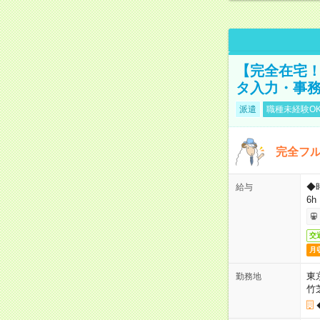
【完全在宅！
タ入力・事
派遣
職種未経験O
完全フ
◆
給与
6h
交
月
東
勤務地
竹