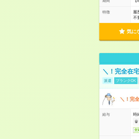
【
期間
履
特徴
不
気に
＼！完全在宅
派遣
ブランクOK
＼！完全
時
給与
交