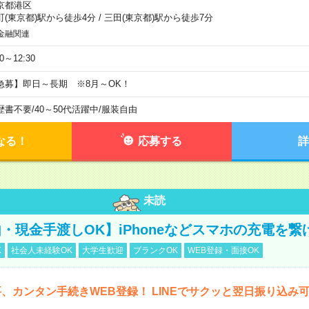
京都港区
町(東京都)駅から徒歩4分
/
三田(東京都)駅から徒歩7分
金融関連
30～12:30
急募】即日～長期 ※8月～OK！
歴書不要
/
40～50代活躍中
/
服装自由
なる！
応募する
詳
未読
・現金手渡しOK】iPhoneなどスマホの充電を繋
K
社会人未経験OK
大学生歓迎
ブランクOK
WEB登録・面接OK
、カンタン手続きWEB登録！ LINEでサクッと翌日振り込み