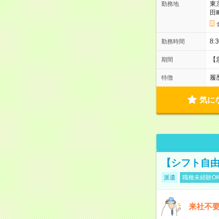
東
勤務地
田
8:
勤務時間
【
期間
履
特徴
気に
【シフト自由
派遣
職種未経験O
来社不要