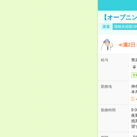
【オープニン
派遣
職種未経験O
≪週2日
無
給与
交
神
勤務地
本
9:
勤務時間
夜
残
望