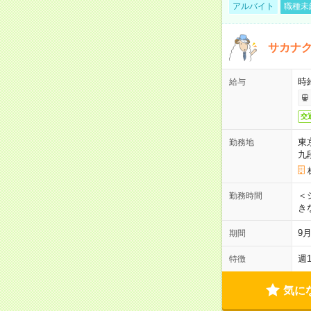
アルバイト
職種未
サカナク
時
給与
交
東
勤務地
九
＜シ
勤務時間
き
9
期間
週
特徴
気に