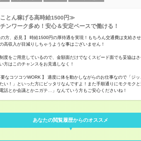
ことん稼げる高時給1500円≫
チンワーク多め！安心＆安定ペースで働ける！
派の方、必見 】 時給1500円の厚待遇を実現！もちろん交通費は支給さ
の高収入が目減りしちゃうような事はございません！
制度をご用意しているので、金額面だけでなくスピード面でも妥協はさ
い方はこのチャンスをお見逃しなく！
不要なコツコツWORK 】 適度に体を動かしながらのお仕事なので「ジ
たい！」といった方にピッタリなんですよ！また手順通りにモクモクと
電話とか会議とかニガテ…」なんていう方もご安心くださいね！
あなたの閲覧履歴からのオススメ