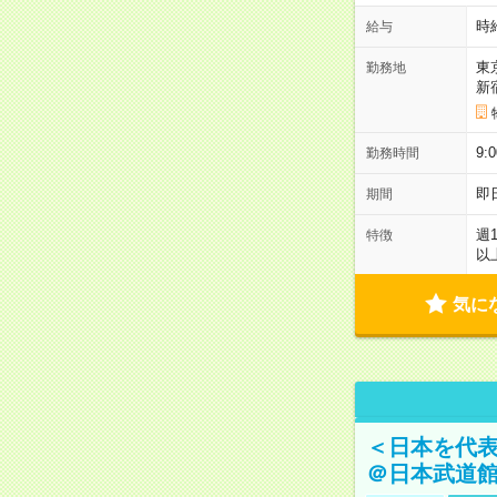
時
給与
東
勤務地
新
9:
勤務時間
即
期間
週
特徴
以
気に
＜日本を代
＠日本武道