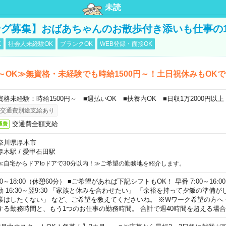
未読
グ募集】おばあちゃんのお散歩付き添いも仕事の
K
社会人未経験OK
ブランクOK
WEB登録・面接OK
～OK≫無資格・未経験でも時給1500円～！土日祝休みもOK
資格未経験：時給1500円～ ■週払いOK ■扶養内OK ■日収1万2000円以上
交通費別途支給あり
交通費全額支給
通費
奈川県厚木市
厚木駅
/
愛甲石田駅
≪自宅からドアtoドアで30分以内！≫ご希望の勤務地を紹介します。
00～18:00（休憩60分） ■ご希望があれば下記シフトもOK！ 早番 7:00～16:00 遅
勤 16:30～翌9:30 「家族と休みを合わせたい」 「余裕を持って夕飯の準備
業はしたくない」 など、ご希望を教えてくださいね。 ※Wワーク希望の方へ
する勤務時間と、もう1つのお仕事の勤務時間。 合計で週40時間を超える場