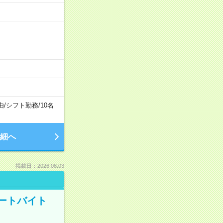
由
/
シフト勤務
/
10名
細へ
掲載日：2026.08.03
ートバイト