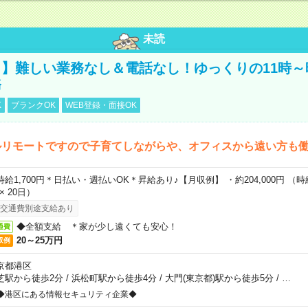
未読
】難しい業務なし＆電話なし！ゆっくりの11時～
務
K
ブランクOK
WEB登録・面接OK
ルリモートですので子育てしながらや、オフィスから遠い方も
時給1,700円＊日払い・週払いOK＊昇給あり♪【月収例】 ・約204,000円 （時給1
 × 20日）
交通費別途支給あり
◆全額支給 ＊家が少し遠くても安心！
通費
20～25万円
収例
京都港区
芝駅から徒歩2分
/
浜松町駅から徒歩4分
/
大門(東京都)駅から徒歩5分
/
…
◆港区にある情報セキュリティ企業◆