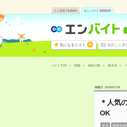
エン派遣
71454
件
エン バイト
82531
件
0
気になるリスト
保存した希
バイトTOP
関東
神奈川県
厚木市
＊
掲載日 :
2026
/
07
/
19
＊人気
OK
派遣
職種未経