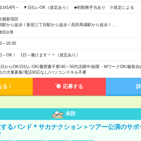
給1414円～ ▼日払いOK（規定あり） ■初勤務手当あり ※規定による
京都新宿区
宿駅から徒歩
/
新宿三丁目駅から徒歩
/
高田馬場駅から徒歩
/
…
物流企業
00～18:00
日～OK！ 1日～働けます＾＾（規定あり）
1日からOK
/
日払いOK
/
履歴書不要
/
40～50代活躍中
/
副業・WワークOK
/
服装自
上の大量募集
/
電話対応なし
/
パソコンスキル不要
なる！
応募する
詳
未読
表するバンド＊サカナクション＞ツアー公演のサポ
館