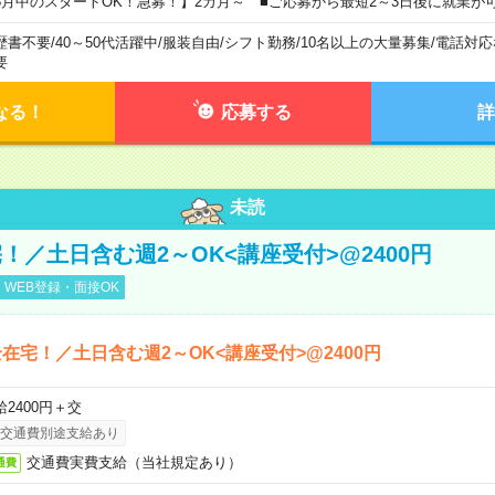
8月中のスタートOK！急募！】2カ月～ ■ご応募から最短2～3日後に就業が
歴書不要
/
40～50代活躍中
/
服装自由
/
シフト勤務
/
10名以上の大量募集
/
電話対応
要
なる！
応募する
詳
未読
！／土日含む週2～OK<講座受付>@2400円
WEB登録・面接OK
在宅！／土日含む週2～OK<講座受付>@2400円
給2400円＋交
交通費別途支給あり
交通費実費支給（当社規定あり）
通費