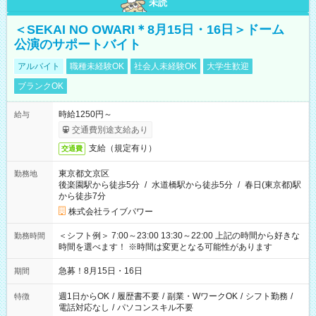
未読
＜SEKAI NO OWARI＊8月15日・16日＞ドーム
公演のサポートバイト
アルバイト
職種未経験OK
社会人未経験OK
大学生歓迎
ブランクOK
時給1250円～
給与
交通費別途支給あり
支給（規定有り）
交通費
東京都文京区
勤務地
後楽園駅から徒歩5分
/
水道橋駅から徒歩5分
/
春日(東京都)駅
から徒歩7分
株式会社ライブパワー
＜シフト例＞ 7:00～23:00 13:30～22:00 上記の時間から好きな
勤務時間
時間を選べます！ ※時間は変更となる可能性があります
急募！8月15日・16日
期間
週1日からOK
/
履歴書不要
/
副業・WワークOK
/
シフト勤務
/
特徴
電話対応なし
/
パソコンスキル不要