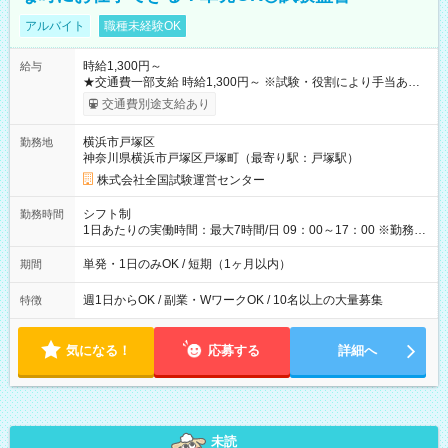
アルバイト
職種未経験OK
時給1,300円～
給与
★交通費一部支給 時給1,300円～ ※試験・役割により手当あり
※勤務回数により昇給あり 【即給（前払い）オプションあ
交通費別途支給あり
り！】 希望される場合、勤務から1週間ほどで給与の一部を受け
取れます。 ※手数料418円がかかります。 【過去試験日の収入
横浜市戸塚区
勤務地
例】 ・河合塾模擬試験 8:30～17:30（休憩1時間） 時給1,300円
神奈川県横浜市戸塚区戸塚町（最寄り駅：戸塚駅）
×8時間＝日収10,400円＋交通費 ※当日の役割により時給＋100
円の場合あり ・国家試験 7:00～13:30（休憩なし） 時給1,300
株式会社全国試験運営センター
円（役割手当＋100円）×6時間＝日収8,400円＋交通費 【試用期
間】試用期間なし
シフト制
勤務時間
1日あたりの実働時間：最大7時間/日 09：00～17：00 ※勤務時
間は 試験により異なります。
単発・1日のみOK / 短期（1ヶ月以内）
期間
週1日からOK / 副業・WワークOK / 10名以上の大量募集
特徴
気になる！
応募する
詳細へ
未読