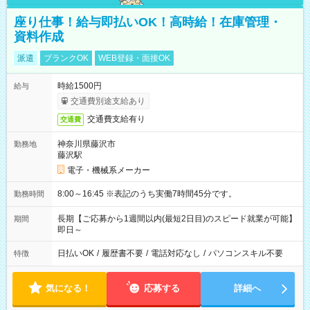
座り仕事！給与即払いOK！高時給！在庫管理・
資料作成
派遣
ブランクOK
WEB登録・面接OK
時給1500円
給与
交通費別途支給あり
交通費支給有り
交通費
神奈川県藤沢市
勤務地
藤沢駅
電子・機械系メーカー
8:00～16:45 ※表記のうち実働7時間45分です。
勤務時間
長期【ご応募から1週間以内(最短2日目)のスピード就業が可能】
期間
即日～
日払いOK
/
履歴書不要
/
電話対応なし
/
パソコンスキル不要
特徴
気になる！
応募する
詳細へ