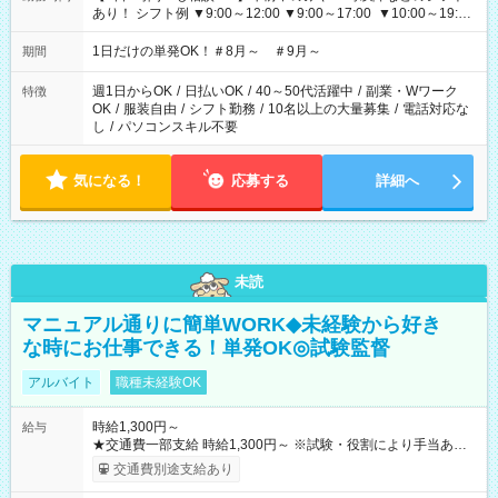
あり！ シフト例 ▼9:00～12:00 ▼9:00～17:00 ▼10:00～19:00
▼18:00～21:00
1日だけの単発OK！＃8月～ ＃9月～
期間
週1日からOK
/
日払いOK
/
40～50代活躍中
/
副業・Wワーク
特徴
OK
/
服装自由
/
シフト勤務
/
10名以上の大量募集
/
電話対応な
し
/
パソコンスキル不要
気になる！
応募する
詳細へ
未読
マニュアル通りに簡単WORK◆未経験から好き
な時にお仕事できる！単発OK◎試験監督
アルバイト
職種未経験OK
時給1,300円～
給与
★交通費一部支給 時給1,300円～ ※試験・役割により手当あり
※勤務回数により昇給あり 【即給（前払い）オプションあ
交通費別途支給あり
り！】 希望される場合、勤務から1週間ほどで給与の一部を受け