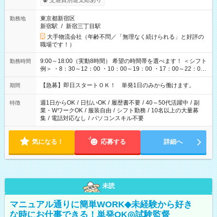
交通費別途支給あり
東京都新宿区
勤務地
新宿駅
/
新宿三丁目駅
大手物流会社（年齢不問／「無理なく続けられる」と好評の
職場です！）
9:00～18:00（実動8時間） 希望の時間帯を選べます！ ＜シフト
勤務時間
例＞ ・8：30～12：00 ・10：00～19：00 ・17：00～22：00
・13：00～22：00 ・22：00～翌6：00 など
【急募】即日スタートＯＫ！ 単発1日のみから働けます。
期間
週1日からOK
/
日払いOK
/
履歴書不要
/
40～50代活躍中
/
副
特徴
業・WワークOK
/
服装自由
/
シフト勤務
/
10名以上の大量募
集
/
電話対応なし
/
パソコンスキル不要
気になる！
応募する
詳細へ
未読
マニュアル通りに簡単WORK◆未経験から好き
な時にお仕事できる！単発OK◎試験監督