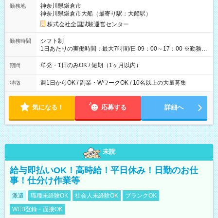
取れます。 ※手数料418円がかかります。 【過去試験日の収入
神奈川県鎌倉市
勤務地
例】 ・河合塾模擬試験 8:30～17:30（休憩1時間） 時給1,300円
神奈川県鎌倉市大船（最寄り駅：大船駅）
×8時間＝日収10,400円＋交通費 ※当日の役割により時給＋100
円の場合あり ・国家試験 7:00～13:30（休憩なし） 時給1,300
株式会社全国試験運営センター
円（役割手当＋100円）×6時間＝日収8,400円＋交通費 【試用期
間】試用期間なし
シフト制
勤務時間
1日あたりの実働時間：最大7時間/日 09：00～17：00 ※勤務時
間は 試験により異なります。
単発・1日のみOK / 短期（1ヶ月以内）
期間
週1日からOK / 副業・WワークOK / 10名以上の大量募集
特徴
気になる！
応募する
詳細へ
未読
給与即払いOK！高時給！平日休み！日勤のお仕
事！仕分け作業等
派遣
職種未経験OK
社会人未経験OK
ブランクOK
WEB登録・面接OK