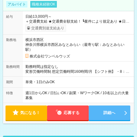
アルバイト
職種未経験OK
日給13,000円～
給与
＋交通費支給 ★交通費全額支給！ ┗案件により規定あり ★日払
いOK！（規定あり） ┗働いたその日に現金GET♪ お仕事後はコ
交通費別途支給あり
ンビニATMから 日払い分を引き落とせます！ 【試用期間】試
用期間なし
横浜市西区
勤務地
神奈川県横浜市西区みなとみらい（最寄り駅：みなとみらい
駅）
株式会社ワンベルウッズ
勤務時間は指定なし
勤務時間
変形労働時間制 想定労働時間160時間/月 【シフト例】 ・8：00
～21：00
単発・1日のみOK
期間
週1日からOK / 日払いOK / 副業・WワークOK / 10名以上の大量
特徴
募集
気になる！
応募する
詳細へ