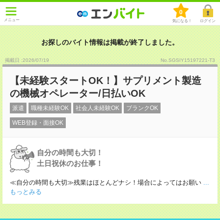
0
メニュー
気になる！
ログイン
お探しのバイト情報は掲載が終了しました。
掲載日 :2026
/
07
/
19
No.SGSIY15197221-T3
【未経験スタートOK！】サプリメント製造
の機械オペレーター/日払いOK
派遣
職種未経験OK
社会人未経験OK
ブランクOK
WEB登録・面接OK
自分の時間も大切！
土日祝休のお仕事！
≪自分の時間も大切≫残業はほとんどナシ！場合によってはお願い
...
もっとみる