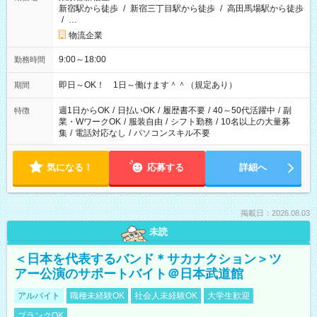
新宿駅から徒歩
/
新宿三丁目駅から徒歩
/
高田馬場駅から徒歩
/
…
物流企業
9:00～18:00
勤務時間
即日～OK！ 1日～働けます＾＾（規定あり）
期間
週1日からOK
/
日払いOK
/
履歴書不要
/
40～50代活躍中
/
副
特徴
業・WワークOK
/
服装自由
/
シフト勤務
/
10名以上の大量募
集
/
電話対応なし
/
パソコンスキル不要
気になる！
応募する
詳細へ
掲載日：2026.08.03
未読
＜日本を代表するバンド＊サカナクション＞ツ
アー公演のサポートバイト＠日本武道館
アルバイト
職種未経験OK
社会人未経験OK
大学生歓迎
ブランクOK