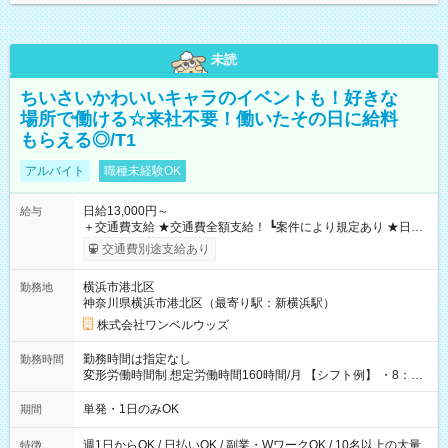
未読
ちいさいかわいいキャラのイベントも！好きな
場所で働ける☆来社不要！働いたその日に給料
もらえる◎/T1
アルバイト
職種未経験OK
日給13,000円～
給与
＋交通費支給 ★交通費全額支給！ ┗案件により規定あり ★日払
いOK！（規定あり） ┗働いたその日に現金GET♪ お仕事後はコ
交通費別途支給あり
ンビニATMから 日払い分を引き落とせます！ 【試用期間】試
用期間なし
横浜市港北区
勤務地
神奈川県横浜市港北区（最寄り駅：新横浜駅）
株式会社ワンベルウッズ
勤務時間は指定なし
勤務時間
変形労働時間制 想定労働時間160時間/月 【シフト例】 ・8：00
～21：00
単発・1日のみOK
期間
週1日からOK / 日払いOK / 副業・WワークOK / 10名以上の大量
特徴