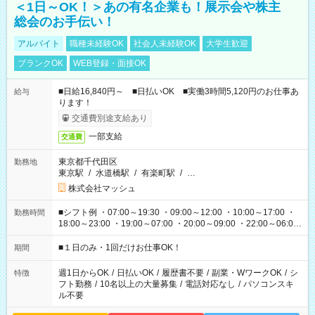
＜1日～OK！＞あの有名企業も！展示会や株主
総会のお手伝い！
アルバイト
職種未経験OK
社会人未経験OK
大学生歓迎
ブランクOK
WEB登録・面接OK
■日給16,840円～ ■日払いOK ■実働3時間5,120円のお仕事あ
給与
ります！
交通費別途支給あり
一部支給
交通費
東京都千代田区
勤務地
東京駅
/
水道橋駅
/
有楽町駅
/
…
株式会社マッシュ
■シフト例 ・07:00～19:30 ・09:00～12:00 ・10:00～17:00 ・
勤務時間
18:00～23:00 ・19:00～07:00 ・20:00～09:00 ・22:00～06:00
etc ★最短で3時間で5,120円のお仕事から 15時間で2万円近く稼
げるお仕事も！ ご希望のお時間に合わせてご紹介！ ※シフトは
■１日のみ・1回だけお仕事OK！
期間
現場によって異なります。 ※勿論、休憩時間はあるのでご安心
ください！
週1日からOK
/
日払いOK
/
履歴書不要
/
副業・WワークOK
/
シ
特徴
フト勤務
/
10名以上の大量募集
/
電話対応なし
/
パソコンスキ
ル不要