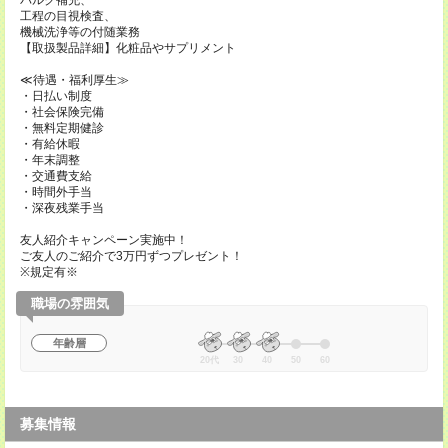
バルク補充、
工程の目視検査、
機械洗浄等の付随業務
【取扱製品詳細】化粧品やサプリメント
≪待遇・福利厚生≫
・日払い制度
・社会保険完備
・無料定期健診
・有給休暇
・年末調整
・交通費支給
・時間外手当
・深夜残業手当
友人紹介キャンペーン実施中！
ご友人のご紹介で3万円ずつプレゼント！
※規定有※
職場の雰囲気
年齢層
20代
30
40
50
60
募集情報