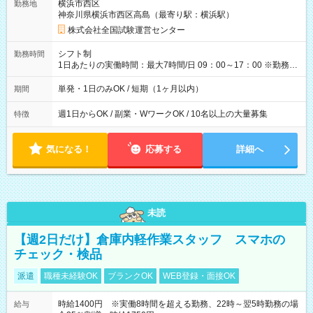
横浜市西区
勤務地
例】 ・河合塾模擬試験 8:30～17:30（休憩1時間） 時給1,300円
神奈川県横浜市西区高島（最寄り駅：横浜駅）
×8時間＝日収10,400円＋交通費 ※当日の役割により時給＋100
円の場合あり ・国家試験 7:00～13:30（休憩なし） 時給1,300
株式会社全国試験運営センター
円（役割手当＋100円）×6時間＝日収8,400円＋交通費 【試用期
間】試用期間なし
シフト制
勤務時間
1日あたりの実働時間：最大7時間/日 09：00～17：00 ※勤務時
間は 試験により異なります。
単発・1日のみOK / 短期（1ヶ月以内）
期間
週1日からOK / 副業・WワークOK / 10名以上の大量募集
特徴
気になる！
応募する
詳細へ
未読
【週2日だけ】倉庫内軽作業スタッフ スマホの
チェック・検品
派遣
職種未経験OK
ブランクOK
WEB登録・面接OK
時給1400円 ※実働8時間を超える勤務、22時～翌5時勤務の場
給与