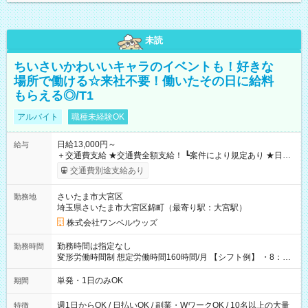
未読
ちいさいかわいいキャラのイベントも！好きな
場所で働ける☆来社不要！働いたその日に給料
もらえる◎/T1
アルバイト
職種未経験OK
日給13,000円～
給与
＋交通費支給 ★交通費全額支給！ ┗案件により規定あり ★日払
いOK！（規定あり） ┗働いたその日に現金GET♪ お仕事後はコ
交通費別途支給あり
ンビニATMから 日払い分を引き落とせます！ 【試用期間】試
用期間なし
さいたま市大宮区
勤務地
埼玉県さいたま市大宮区錦町（最寄り駅：大宮駅）
株式会社ワンベルウッズ
勤務時間は指定なし
勤務時間
変形労働時間制 想定労働時間160時間/月 【シフト例】 ・8：00
～21：00
単発・1日のみOK
期間
週1日からOK / 日払いOK / 副業・WワークOK / 10名以上の大量
特徴