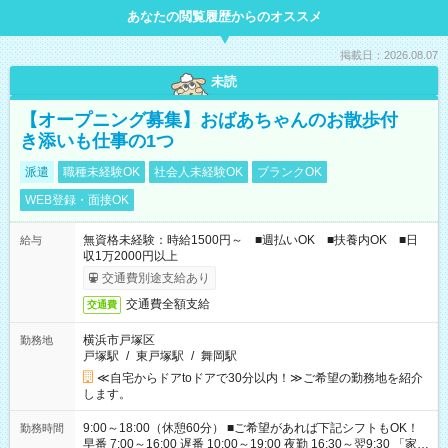
あなたの閲覧履歴からのオススメ
掲載日：2026.08.07
未読
【オープニング募集】おばあちゃんのお散歩付
き添いも仕事の1つ
派遣
職種未経験OK
社会人未経験OK
ブランクOK
WEB登録・面接OK
無資格未経験：時給1500円～ ■週払いOK ■扶養内OK ■日
給与
収1万2000円以上
交通費別途支給あり
交通費全額支給
交通費
横浜市戸塚区
勤務地
戸塚駅
/
東戸塚駅
/
舞岡駅
≪自宅からドアtoドアで30分以内！≫ご希望の勤務地を紹介
します。
9:00～18:00（休憩60分） ■ご希望があれば下記シフトもOK！
勤務時間
早番 7:00～16:00 遅番 10:00～19:00 夜勤 16:30～翌9:30 「家族