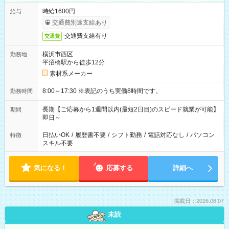
時給1600円
給与
交通費別途支給あり
交通費支給有り
交通費
横浜市西区
勤務地
平沼橋駅から徒歩12分
素材系メーカー
8:00～17:30 ※表記のうち実働8時間です。
勤務時間
長期【ご応募から1週間以内(最短2日目)のスピード就業が可能】
期間
即日～
日払いOK
/
履歴書不要
/
シフト勤務
/
電話対応なし
/
パソコン
特徴
スキル不要
気になる！
応募する
詳細へ
掲載日：2026.08.07
未読