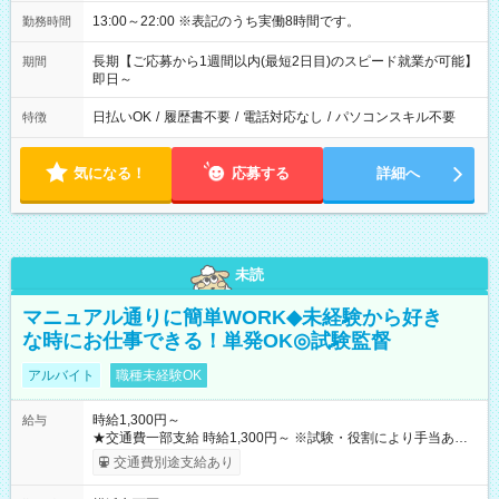
13:00～22:00 ※表記のうち実働8時間です。
勤務時間
長期【ご応募から1週間以内(最短2日目)のスピード就業が可能】
期間
即日～
日払いOK
/
履歴書不要
/
電話対応なし
/
パソコンスキル不要
特徴
気になる！
応募する
詳細へ
未読
マニュアル通りに簡単WORK◆未経験から好き
な時にお仕事できる！単発OK◎試験監督
アルバイト
職種未経験OK
時給1,300円～
給与
★交通費一部支給 時給1,300円～ ※試験・役割により手当あり
※勤務回数により昇給あり 【即給（前払い）オプションあ
交通費別途支給あり
り！】 希望される場合、勤務から1週間ほどで給与の一部を受け
取れます。 ※手数料418円がかかります。 【過去試験日の収入