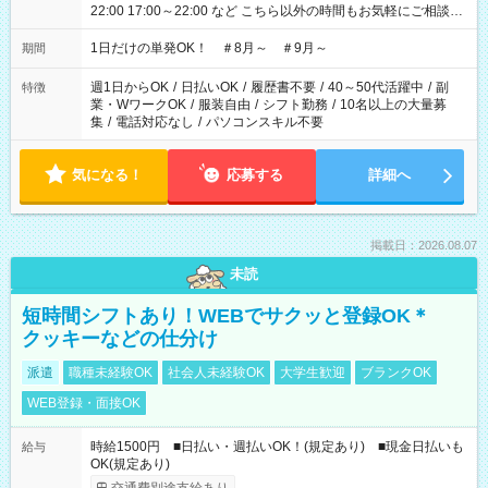
22:00 17:00～22:00 など こちら以外の時間もお気軽にご相談く
ださい！
1日だけの単発OK！ ＃8月～ ＃9月～
期間
週1日からOK
/
日払いOK
/
履歴書不要
/
40～50代活躍中
/
副
特徴
業・WワークOK
/
服装自由
/
シフト勤務
/
10名以上の大量募
集
/
電話対応なし
/
パソコンスキル不要
気になる！
応募する
詳細へ
掲載日：2026.08.07
未読
短時間シフトあり！WEBでサクッと登録OK＊
クッキーなどの仕分け
派遣
職種未経験OK
社会人未経験OK
大学生歓迎
ブランクOK
WEB登録・面接OK
時給1500円 ■日払い・週払いOK！(規定あり) ■現金日払いも
給与
OK(規定あり)