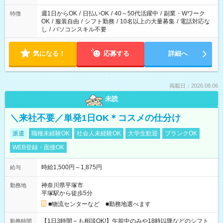
週1日からOK
/
日払いOK
/
40～50代活躍中
/
副業・Wワーク
特徴
OK
/
服装自由
/
シフト勤務
/
10名以上の大量募集
/
電話対応な
し
/
パソコンスキル不要
気になる！
応募する
詳細へ
掲載日：2026.08.06
未読
＼来社不要／単発1日OK＊コスメの仕分け
派遣
職種未経験OK
社会人未経験OK
大学生歓迎
ブランクOK
WEB登録・面接OK
時給1,500円～1,875円
給与
神奈川県平塚市
勤務地
平塚駅から徒歩5分
■物流センターなど ■勤務地選べます
【1日3時間～も相談OK!】午前中のみや18時以降などのシフト
勤務時間