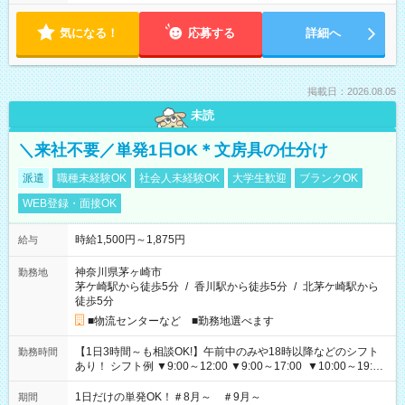
気になる！
応募する
詳細へ
掲載日：2026.08.05
未読
＼来社不要／単発1日OK＊文房具の仕分け
派遣
職種未経験OK
社会人未経験OK
大学生歓迎
ブランクOK
WEB登録・面接OK
時給1,500円～1,875円
給与
神奈川県茅ヶ崎市
勤務地
茅ケ崎駅から徒歩5分
/
香川駅から徒歩5分
/
北茅ケ崎駅から
徒歩5分
■物流センターなど ■勤務地選べます
【1日3時間～も相談OK!】午前中のみや18時以降などのシフト
勤務時間
あり！ シフト例 ▼9:00～12:00 ▼9:00～17:00 ▼10:00～19:00
▼18:00～21:00
1日だけの単発OK！＃8月～ ＃9月～
期間