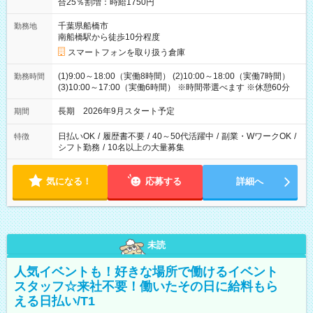
合25％割増：時給1750円
千葉県船橋市
勤務地
南船橋駅から徒歩10分程度
スマートフォンを取り扱う倉庫
(1)9:00～18:00（実働8時間） (2)10:00～18:00（実働7時間）
勤務時間
(3)10:00～17:00（実働6時間） ※時間帯選べます ※休憩60分
長期 2026年9月スタート予定
期間
日払いOK
/
履歴書不要
/
40～50代活躍中
/
副業・WワークOK
/
特徴
シフト勤務
/
10名以上の大量募集
気になる！
応募する
詳細へ
未読
人気イベントも！好きな場所で働けるイベント
スタッフ☆来社不要！働いたその日に給料もら
える日払い/T1