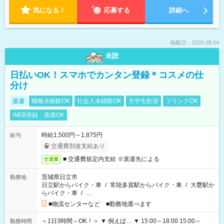
気になる！
応募する
詳細へ
掲載日：2026.08.04
未読
日払いOK！スマホでカンタン登録＊コスメの仕
分け
派遣
職種未経験OK
社会人未経験OK
大学生歓迎
ブランクOK
WEB登録・面接OK
時給1,500円～1,875円
給与
交通費別途支給あり
■ 交通費規定内支給 ※派遣先による
交通費
茨城県日立市
勤務地
日立駅からバイク・車
/
常陸多賀駅からバイク・車
/
大甕駅か
らバイク・車
/
…
■物流センターなど ■勤務地選べます
＜1日3時間～OK！＞ ▼ 例えば… ▼ 15:00～18:00 15:00～
勤務時間