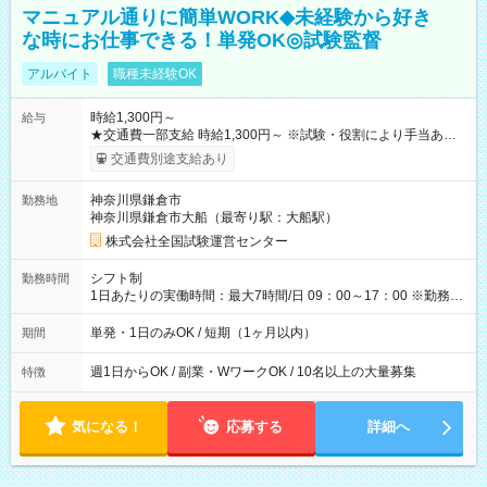
マニュアル通りに簡単WORK◆未経験から好き
な時にお仕事できる！単発OK◎試験監督
アルバイト
職種未経験OK
時給1,300円～
給与
★交通費一部支給 時給1,300円～ ※試験・役割により手当あり
※勤務回数により昇給あり 【即給（前払い）オプションあ
交通費別途支給あり
り！】 希望される場合、勤務から1週間ほどで給与の一部を受け
取れます。 ※手数料418円がかかります。 【過去試験日の収入
神奈川県鎌倉市
勤務地
例】 ・河合塾模擬試験 8:30～17:30（休憩1時間） 時給1,300円
神奈川県鎌倉市大船（最寄り駅：大船駅）
×8時間＝日収10,400円＋交通費 ※当日の役割により時給＋100
円の場合あり ・国家試験 7:00～13:30（休憩なし） 時給1,300
株式会社全国試験運営センター
円（役割手当＋100円）×6時間＝日収8,400円＋交通費 【試用期
間】試用期間なし
シフト制
勤務時間
1日あたりの実働時間：最大7時間/日 09：00～17：00 ※勤務時
間は 試験により異なります。
単発・1日のみOK / 短期（1ヶ月以内）
期間
週1日からOK / 副業・WワークOK / 10名以上の大量募集
特徴
気になる！
応募する
詳細へ