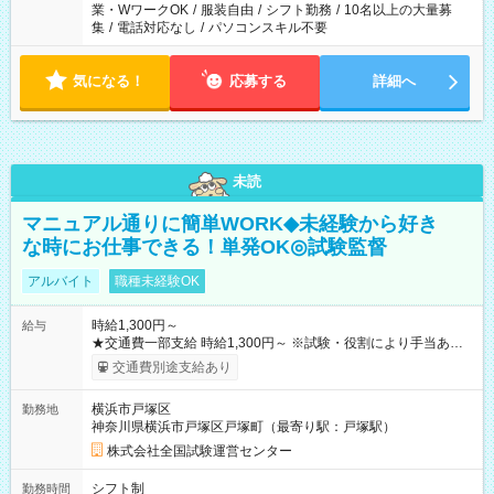
業・WワークOK
/
服装自由
/
シフト勤務
/
10名以上の大量募
集
/
電話対応なし
/
パソコンスキル不要
気になる！
応募する
詳細へ
未読
マニュアル通りに簡単WORK◆未経験から好き
な時にお仕事できる！単発OK◎試験監督
アルバイト
職種未経験OK
時給1,300円～
給与
★交通費一部支給 時給1,300円～ ※試験・役割により手当あり
※勤務回数により昇給あり 【即給（前払い）オプションあ
交通費別途支給あり
り！】 希望される場合、勤務から1週間ほどで給与の一部を受け
取れます。 ※手数料418円がかかります。 【過去試験日の収入
横浜市戸塚区
勤務地
例】 ・河合塾模擬試験 8:30～17:30（休憩1時間） 時給1,300円
神奈川県横浜市戸塚区戸塚町（最寄り駅：戸塚駅）
×8時間＝日収10,400円＋交通費 ※当日の役割により時給＋100
円の場合あり ・国家試験 7:00～13:30（休憩なし） 時給1,300
株式会社全国試験運営センター
円（役割手当＋100円）×6時間＝日収8,400円＋交通費 【試用期
間】試用期間なし
シフト制
勤務時間