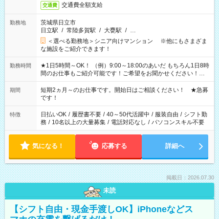
交通費全額支給
交通費
茨城県日立市
勤務地
日立駅
/
常陸多賀駅
/
大甕駅
/
…
＜選べる勤務地＞シニア向けマンション ※他にもさまざま
な施設をご紹介できます！
★1日5時間～OK！ （例）9:00～18:00のあいだ もちろん1日8時
勤務時間
間のお仕事もご紹介可能です！ご希望をお聞かせください！★
家庭の都合でお休みが必要な場合も遠慮なくご相談ください。
※週最低15時間以上の勤務が必要です
短期2ヵ月～のお仕事です。開始日はご相談ください！ ★急募
期間
です！
日払いOK
/
履歴書不要
/
40～50代活躍中
/
服装自由
/
シフト勤
特徴
務
/
10名以上の大量募集
/
電話対応なし
/
パソコンスキル不要
気になる！
応募する
詳細へ
掲載日：2026.07.30
未読
【シフト自由・現金手渡しOK】iPhoneなどス