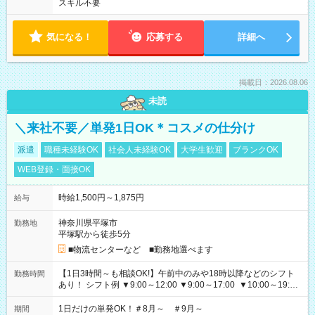
スキル不要
気になる！
応募する
詳細へ
掲載日：2026.08.06
未読
＼来社不要／単発1日OK＊コスメの仕分け
派遣
職種未経験OK
社会人未経験OK
大学生歓迎
ブランクOK
WEB登録・面接OK
時給1,500円～1,875円
給与
神奈川県平塚市
勤務地
平塚駅から徒歩5分
■物流センターなど ■勤務地選べます
【1日3時間～も相談OK!】午前中のみや18時以降などのシフト
勤務時間
あり！ シフト例 ▼9:00～12:00 ▼9:00～17:00 ▼10:00～19:00
▼18:00～21:00
1日だけの単発OK！＃8月～ ＃9月～
期間