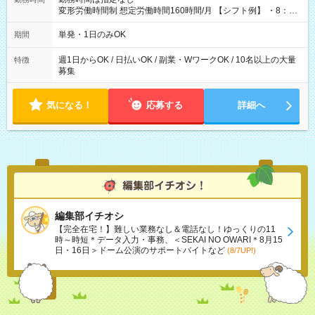
変形労働時間制 想定労働時間160時間/月 【シフト例】 ・8：00
～21：00
単発・1日のみOK
期間
週1日からOK / 日払いOK / 副業・WワークOK / 10名以上の大量
特徴
募集
気になる！
応募する
詳細へ
編集部イチオシ
【完全在宅！】難しい業務なし＆電話なし！ゆっくりの11
時～時短＊データ入力・事務、＜SEKAI NO OWARI＊8月15
日・16日＞ドーム公演のサポートバイトなど
(8/7UP!)