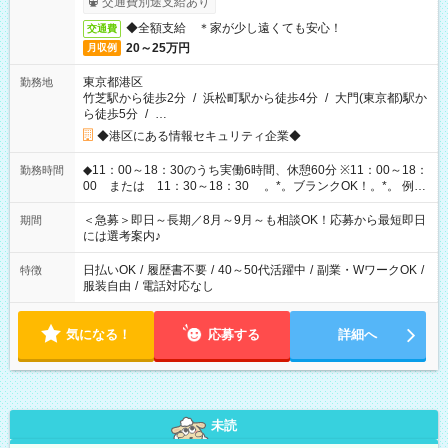
交通費別途支給あり
◆全額支給 ＊家が少し遠くても安心！
交通費
20～25万円
月収例
東京都港区
勤務地
竹芝駅から徒歩2分
/
浜松町駅から徒歩4分
/
大門(東京都)駅か
ら徒歩5分
/
…
◆港区にある情報セキュリティ企業◆
◆11：00～18：30のうち実働6時間、休憩60分 ※11：00～18：
勤務時間
00 または 11：30～18：30 。*。ブランクOK！。*。 例え
ば前職が、 在宅/財団法人/事務/コールセンター/受付/販売/カフェ
スタッフ スイーツ販売/ホテルフロント/化粧品販売/など 様々な
＜急募＞即日～長期／8月～9月～も相談OK！応募から最短即日
期間
業界から入社して活躍されています♪
には選考案内♪
日払いOK
/
履歴書不要
/
40～50代活躍中
/
副業・WワークOK
/
特徴
服装自由
/
電話対応なし
気になる！
応募する
詳細へ
未読