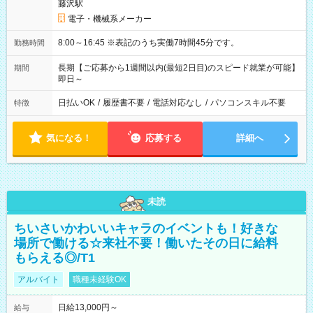
藤沢駅
電子・機械系メーカー
8:00～16:45 ※表記のうち実働7時間45分です。
勤務時間
長期【ご応募から1週間以内(最短2日目)のスピード就業が可能】
期間
即日～
日払いOK
/
履歴書不要
/
電話対応なし
/
パソコンスキル不要
特徴
気になる！
応募する
詳細へ
未読
ちいさいかわいいキャラのイベントも！好きな
場所で働ける☆来社不要！働いたその日に給料
もらえる◎/T1
アルバイト
職種未経験OK
日給13,000円～
給与