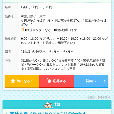
時給1,500円～1,875円
給与
神奈川県小田原市
勤務地
小田原駅から徒歩5分
/
鴨宮駅から徒歩5分
/
国府津駅から徒
歩5分
/
…
■物流センターなど ■勤務地選べます
9:00～18:00 など 他にも ▼10:00～19:00 ▼18:00～21:00 など
勤務時間
のシフトあり！お気軽にご相談下さい！
1日だけの単発OK！＃8月～ ＃9月～
期間
週1日からOK
/
日払いOK
/
履歴書不要
/
40～50代活躍中
/
副
特徴
業・WワークOK
/
服装自由
/
シフト勤務
/
10名以上の大量募
集
/
電話対応なし
/
パソコンスキル不要
気になる！
応募する
詳細へ
掲載日：2026.08.04
未読