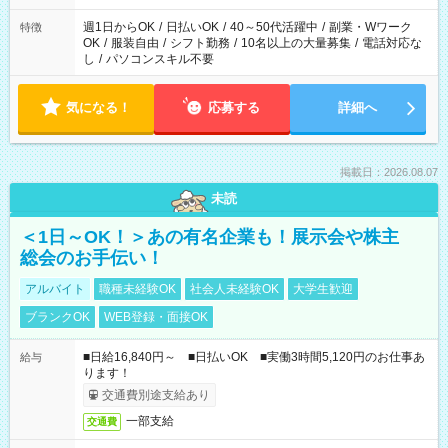
週1日からOK
/
日払いOK
/
40～50代活躍中
/
副業・Wワーク
特徴
OK
/
服装自由
/
シフト勤務
/
10名以上の大量募集
/
電話対応な
し
/
パソコンスキル不要
気になる！
応募する
詳細へ
掲載日：2026.08.07
未読
＜1日～OK！＞あの有名企業も！展示会や株主
総会のお手伝い！
アルバイト
職種未経験OK
社会人未経験OK
大学生歓迎
ブランクOK
WEB登録・面接OK
■日給16,840円～ ■日払いOK ■実働3時間5,120円のお仕事あ
給与
ります！
交通費別途支給あり
一部支給
交通費