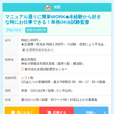
未読
マニュアル通りに簡単WORK◆未経験から好き
な時にお仕事できる！単発OK◎試験監督
アルバイト
職種未経験OK
時給1,300円～
給与
★交通費一部支給 時給1,300円～ ※試験・役割により手当あり
※勤務回数により昇給あり 【即給（前払い）オプションあ
交通費別途支給あり
り！】 希望される場合、勤務から1週間ほどで給与の一部を受け
取れます。 ※手数料418円がかかります。 【過去試験日の収入
横浜市西区
勤務地
例】 ・河合塾模擬試験 8:30～17:30（休憩1時間） 時給1,300円
神奈川県横浜市西区高島（最寄り駅：横浜駅）
×8時間＝日収10,400円＋交通費 ※当日の役割により時給＋100
円の場合あり ・国家試験 7:00～13:30（休憩なし） 時給1,300
株式会社全国試験運営センター
円（役割手当＋100円）×6時間＝日収8,400円＋交通費 【試用期
間】試用期間なし
シフト制
勤務時間
1日あたりの実働時間：最大7時間/日 09：00～17：00 ※勤務時
間は 試験により異なります。
単発・1日のみOK / 短期（1ヶ月以内）
期間
週1日からOK / 副業・WワークOK / 10名以上の大量募集
特徴
気になる！
応募する
詳細へ