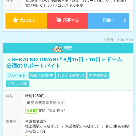
週1日からOK
/
履歴書不要
/
副業・WワークOK
/
シフト勤務
/
特徴
電話対応なし
/
パソコンスキル不要
気になる！
応募する
詳細へ
掲載日：2026.08.04
未読
＜SEKAI NO OWARI＊8月15日・16日＞ドーム
公演のサポートバイト
アルバイト
職種未経験OK
社会人未経験OK
大学生歓迎
ブランクOK
時給1250円～
給与
交通費別途支給あり
支給（規定有り）
交通費
東京都文京区
勤務地
後楽園駅から徒歩5分
/
水道橋駅から徒歩5分
/
春日(東京都)駅
から徒歩7分