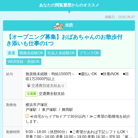
あなたの閲覧履歴からのオススメ
掲載日：2026.08.07
未読
【オープニング募集】おばあちゃんのお散歩付
き添いも仕事の1つ
派遣
職種未経験OK
社会人未経験OK
ブランクOK
WEB登録・面接OK
無資格未経験：時給1500円～ ■週払いOK ■扶養内OK ■日
給与
収1万2000円以上
交通費別途支給あり
交通費全額支給
交通費
横浜市戸塚区
勤務地
戸塚駅
/
東戸塚駅
/
舞岡駅
≪自宅からドアtoドアで30分以内！≫ご希望の勤務地を紹介
します。
9:00～18:00（休憩60分） ■ご希望があれば下記シフトもOK！
勤務時間
早番 7:00～16:00 遅番 10:00～19:00 夜勤 16:30～翌9:30 「家族