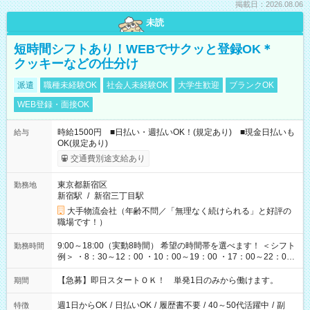
掲載日：2026.08.06
未読
短時間シフトあり！WEBでサクッと登録OK＊
クッキーなどの仕分け
派遣
職種未経験OK
社会人未経験OK
大学生歓迎
ブランクOK
WEB登録・面接OK
時給1500円 ■日払い・週払いOK！(規定あり) ■現金日払いも
給与
OK(規定あり)
交通費別途支給あり
東京都新宿区
勤務地
新宿駅
/
新宿三丁目駅
大手物流会社（年齢不問／「無理なく続けられる」と好評の
職場です！）
9:00～18:00（実動8時間） 希望の時間帯を選べます！ ＜シフト
勤務時間
例＞ ・8：30～12：00 ・10：00～19：00 ・17：00～22：00
・13：00～22：00 ・22：00～翌6：00 など
【急募】即日スタートＯＫ！ 単発1日のみから働けます。
期間
週1日からOK
/
日払いOK
/
履歴書不要
/
40～50代活躍中
/
副
特徴