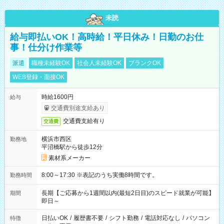
未読
給与即払いOK！高時給！平日休み！日勤のお仕
事！仕分け作業等
派遣
職種未経験OK
社会人未経験OK
ブランクOK
WEB登録・面接OK
時給1600円
給与
交通費別途支給あり
交通費支給有り
交通費
横浜市西区
勤務地
平沼橋駅から徒歩12分
素材系メーカー
8:00～17:30 ※表記のうち実働8時間です。
勤務時間
長期【ご応募から1週間以内(最短2日目)のスピード就業が可能】
期間
即日～
日払いOK
/
履歴書不要
/
シフト勤務
/
電話対応なし
/
パソコン
特徴