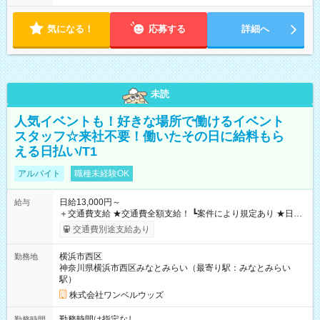
気になる！
応募する
詳細へ
未読
人気イベントも！好きな場所で働けるイベント
スタッフ☆来社不要！働いたその日に給料もら
える日払い/T1
アルバイト
職種未経験OK
日給13,000円～
給与
＋交通費支給 ★交通費全額支給！ ┗案件により規定あり ★日払
いOK！（規定あり） ┗働いたその日に現金GET♪ お仕事後はコ
交通費別途支給あり
ンビニATMから 日払い分を引き落とせます！ 【試用期間】試
用期間なし
横浜市西区
勤務地
神奈川県横浜市西区みなとみらい（最寄り駅：みなとみらい
駅）
株式会社ワンベルウッズ
勤務時間は指定なし
勤務時間