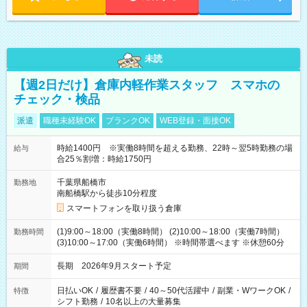
未読
【週2日だけ】倉庫内軽作業スタッフ スマホの
チェック・検品
派遣
職種未経験OK
ブランクOK
WEB登録・面接OK
時給1400円 ※実働8時間を超える勤務、22時～翌5時勤務の場
給与
合25％割増：時給1750円
千葉県船橋市
勤務地
南船橋駅から徒歩10分程度
スマートフォンを取り扱う倉庫
(1)9:00～18:00（実働8時間） (2)10:00～18:00（実働7時間）
勤務時間
(3)10:00～17:00（実働6時間） ※時間帯選べます ※休憩60分
長期 2026年9月スタート予定
期間
日払いOK
/
履歴書不要
/
40～50代活躍中
/
副業・WワークOK
/
特徴
シフト勤務
/
10名以上の大量募集