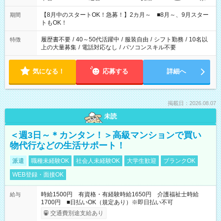
と休みを合わせたい」 「余裕を持って夕飯の準備がしたい」
「できれば残業はしたくない」 など、ご希望を教えてください
【8月中のスタートOK！急募！】2カ月～ ■8月～、9月スター
期間
ね。 ※Wワーク希望の方へ 今ご覧のお仕事で希望する勤務時間
トもOK！
と、もう1つのお仕事の勤務時間。 合計で週40時間を超える場
合は応募できません。
履歴書不要
/
40～50代活躍中
/
服装自由
/
シフト勤務
/
10名以
特徴
上の大量募集
/
電話対応なし
/
パソコンスキル不要
気になる！
応募する
詳細へ
掲載日：2026.08.07
未読
＜週3日～＊カンタン！＞高級マンションで買い
物代行などの生活サポート！
派遣
職種未経験OK
社会人未経験OK
大学生歓迎
ブランクOK
WEB登録・面接OK
時給1500円 有資格・有経験時給1650円 介護福祉士時給
給与
1700円 ■日払いOK（規定あり）※即日払い不可
交通費別途支給あり