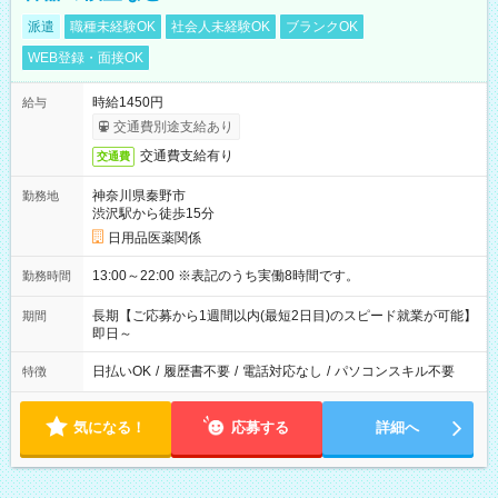
派遣
職種未経験OK
社会人未経験OK
ブランクOK
WEB登録・面接OK
時給1450円
給与
交通費別途支給あり
交通費支給有り
交通費
神奈川県秦野市
勤務地
渋沢駅から徒歩15分
日用品医薬関係
13:00～22:00 ※表記のうち実働8時間です。
勤務時間
長期【ご応募から1週間以内(最短2日目)のスピード就業が可能】
期間
即日～
日払いOK
/
履歴書不要
/
電話対応なし
/
パソコンスキル不要
特徴
気になる！
応募する
詳細へ