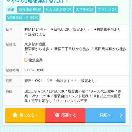
マホの充電を繋げるだけ！
派遣
職種未経験OK
社会人未経験OK
大学生歓迎
ブランクOK
WEB登録・面接OK
時給1414円～ ▼日払いOK（規定あり） ■初勤務手当あり
給与
※規定による
東京都新宿区
勤務地
新宿駅から徒歩
/
新宿三丁目駅から徒歩
/
高田馬場駅から徒歩
/
…
物流企業
9:00～18:00
勤務時間
即日～OK！ 1日～働けます＾＾（規定あり）
期間
週1日からOK
/
日払いOK
/
履歴書不要
/
40～50代活躍中
/
副
特徴
業・WワークOK
/
服装自由
/
シフト勤務
/
10名以上の大量募
集
/
電話対応なし
/
パソコンスキル不要
気になる！
応募する
詳細へ