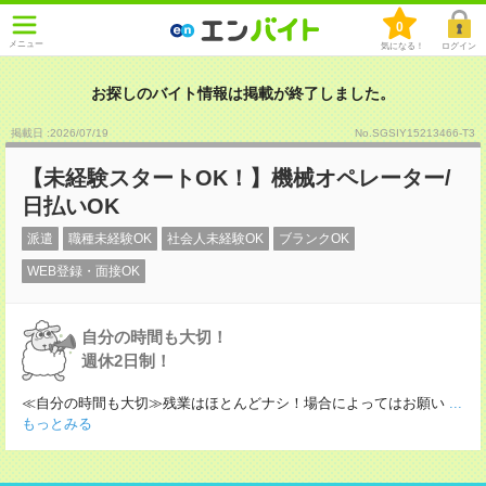
0
メニュー
気になる！
ログイン
お探しのバイト情報は掲載が終了しました。
掲載日 :2026
/
07
/
19
No.SGSIY15213466-T3
【未経験スタートOK！】機械オペレーター/
日払いOK
派遣
職種未経験OK
社会人未経験OK
ブランクOK
WEB登録・面接OK
自分の時間も大切！
週休2日制！
≪自分の時間も大切≫残業はほとんどナシ！場合によってはお願い
...
もっとみる