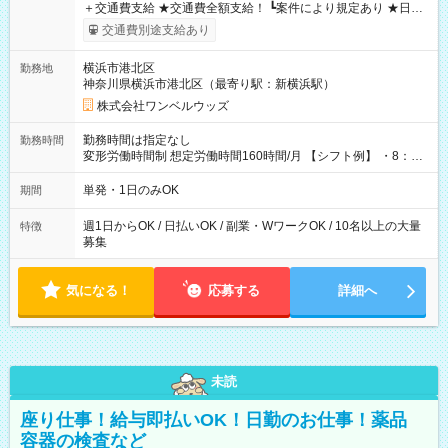
＋交通費支給 ★交通費全額支給！ ┗案件により規定あり ★日払
いOK！（規定あり） ┗働いたその日に現金GET♪ お仕事後はコ
交通費別途支給あり
ンビニATMから 日払い分を引き落とせます！ 【試用期間】試
用期間なし
横浜市港北区
勤務地
神奈川県横浜市港北区（最寄り駅：新横浜駅）
株式会社ワンベルウッズ
勤務時間は指定なし
勤務時間
変形労働時間制 想定労働時間160時間/月 【シフト例】 ・8：00
～21：00
単発・1日のみOK
期間
週1日からOK / 日払いOK / 副業・WワークOK / 10名以上の大量
特徴
募集
気になる！
応募する
詳細へ
未読
座り仕事！給与即払いOK！日勤のお仕事！薬品
容器の検査など