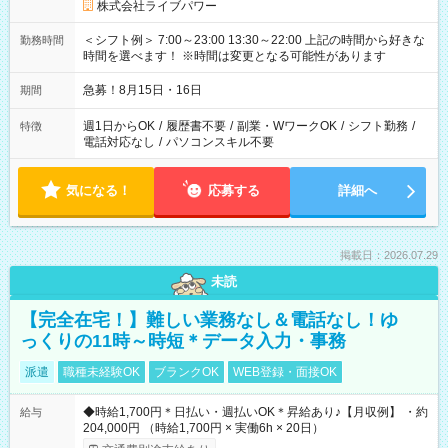
株式会社ライブパワー
＜シフト例＞ 7:00～23:00 13:30～22:00 上記の時間から好きな
勤務時間
時間を選べます！ ※時間は変更となる可能性があります
急募！8月15日・16日
期間
週1日からOK
/
履歴書不要
/
副業・WワークOK
/
シフト勤務
/
特徴
電話対応なし
/
パソコンスキル不要
気になる！
応募する
詳細へ
掲載日：2026.07.29
未読
【完全在宅！】難しい業務なし＆電話なし！ゆ
っくりの11時～時短＊データ入力・事務
派遣
職種未経験OK
ブランクOK
WEB登録・面接OK
◆時給1,700円＊日払い・週払いOK＊昇給あり♪【月収例】 ・約
給与
204,000円 （時給1,700円 × 実働6h × 20日）