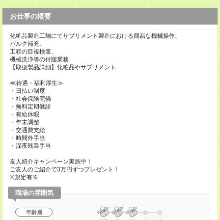
お仕事の概要
化粧品製造工場にてサプリメント製造における簡易な機械操作、
バルク補充、
工程の目視検査、
機械洗浄等の付随業務
【取扱製品詳細】化粧品やサプリメント
≪待遇・福利厚生≫
・日払い制度
・社会保険完備
・無料定期健診
・有給休暇
・年末調整
・交通費支給
・時間外手当
・深夜残業手当
友人紹介キャンペーン実施中！
ご友人のご紹介で3万円ずつプレゼント！
※規定有※
職場の雰囲気
年齢層