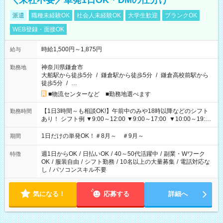
＼来社不要／単発1日OK＊DMの仕分け
派遣
職種未経験OK
社会人未経験OK
大学生歓迎
ブランクOK
WEB登録・面接OK
時給1,500円～1,875円
給与
神奈川県鎌倉市
勤務地
大船駅から徒歩5分
/
鎌倉駅から徒歩5分
/
鎌倉高校前駅から
徒歩5分
/
…
■物流センターなど ■勤務地選べます
【1日3時間～も相談OK!】午前中のみや18時以降などのシフト
勤務時間
あり！ シフト例 ▼9:00～12:00 ▼9:00～17:00 ▼10:00～19:00
▼18:00～21:00
1日だけの単発OK！＃8月～ ＃9月～
期間
週1日からOK
/
日払いOK
/
40～50代活躍中
/
副業・Wワーク
特徴
OK
/
服装自由
/
シフト勤務
/
10名以上の大量募集
/
電話対応な
し
/
パソコンスキル不要
気になる！
応募する
詳細へ