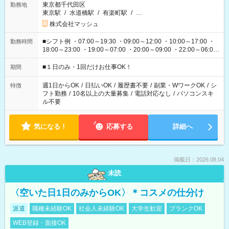
東京都千代田区
勤務地
東京駅
/
水道橋駅
/
有楽町駅
/
…
株式会社マッシュ
■シフト例 ・07:00～19:30 ・09:00～12:00 ・10:00～17:00 ・
勤務時間
18:00～23:00 ・19:00～07:00 ・20:00～09:00 ・22:00～06:00
etc ★最短で3時間で5,120円のお仕事から 15時間で2万円近く稼
げるお仕事も！ ご希望のお時間に合わせてご紹介！ ※シフトは
■１日のみ・1回だけお仕事OK！
期間
現場によって異なります。 ※勿論、休憩時間はあるのでご安心
ください！
週1日からOK
/
日払いOK
/
履歴書不要
/
副業・WワークOK
/
シ
特徴
フト勤務
/
10名以上の大量募集
/
電話対応なし
/
パソコンスキ
ル不要
気になる！
応募する
詳細へ
掲載日：2026.08.04
未読
〈空いた日1日のみからOK〉＊コスメの仕分け
派遣
職種未経験OK
社会人未経験OK
大学生歓迎
ブランクOK
WEB登録・面接OK