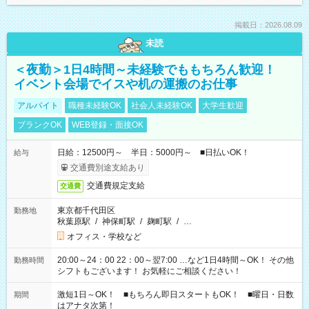
掲載日：2026.08.09
未読
＜夜勤＞1日4時間～未経験でももちろん歓迎！
イベント会場でイスや机の運搬のお仕事
アルバイト
職種未経験OK
社会人未経験OK
大学生歓迎
ブランクOK
WEB登録・面接OK
日給：12500円～ 半日：5000円～ ■日払いOK！
給与
交通費別途支給あり
交通費規定支給
交通費
東京都千代田区
勤務地
秋葉原駅
/
神保町駅
/
麹町駅
/
…
オフィス・学校など
20:00～24：00 22：00～翌7:00 …など1日4時間～OK！ その他
勤務時間
シフトもございます！ お気軽にご相談ください！
激短1日～OK！ ■もちろん即日スタートもOK！ ■曜日・日数
期間
はアナタ次第！