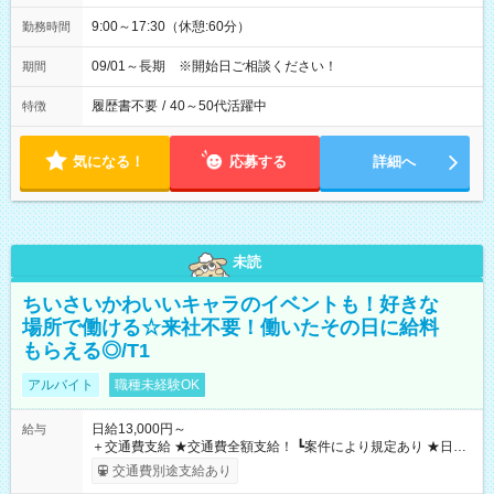
9:00～17:30（休憩:60分）
勤務時間
09/01～長期 ※開始日ご相談ください！
期間
履歴書不要
/
40～50代活躍中
特徴
気になる！
応募する
詳細へ
未読
ちいさいかわいいキャラのイベントも！好きな
場所で働ける☆来社不要！働いたその日に給料
もらえる◎/T1
アルバイト
職種未経験OK
日給13,000円～
給与
＋交通費支給 ★交通費全額支給！ ┗案件により規定あり ★日払
いOK！（規定あり） ┗働いたその日に現金GET♪ お仕事後はコ
交通費別途支給あり
ンビニATMから 日払い分を引き落とせます！ 【試用期間】試