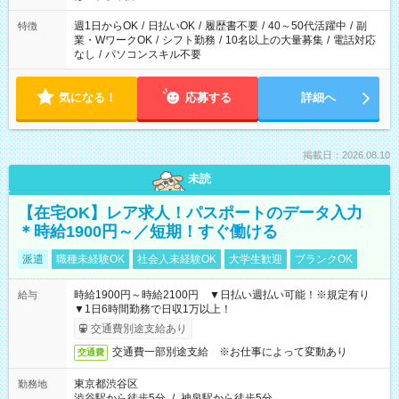
週1日からOK
/
日払いOK
/
履歴書不要
/
40～50代活躍中
/
副
特徴
業・WワークOK
/
シフト勤務
/
10名以上の大量募集
/
電話対応
なし
/
パソコンスキル不要
気になる！
応募する
詳細へ
掲載日：2026.08.10
未読
【在宅OK】レア求人！パスポートのデータ入力
＊時給1900円～／短期！すぐ働ける
派遣
職種未経験OK
社会人未経験OK
大学生歓迎
ブランクOK
時給1900円～時給2100円 ▼日払い週払い可能！※規定有り
給与
▼1日6時間勤務で日収1万以上！
交通費別途支給あり
交通費一部別途支給 ※お仕事によって変動あり
交通費
東京都渋谷区
勤務地
渋谷駅から徒歩5分
/
神泉駅から徒歩5分