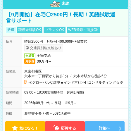
未読
【9月開始】在宅〇2500円！長期！英語試験運
営サポート
派遣
職種未経験OK
ブランクOK
WEB登録・面接OK
時給2500円 月収例 400,000円+残業代
給与
交通費別途支給あり
全額支給
交通費
30万円～
月収例
東京都港区
勤務地
六本木一丁目駅から徒歩1分
/
六本木駅から徒歩6分
≪グローバルな環境★インド本社≫ITコンサルティング☆彡
09:00～18:00(実働8時間 休憩1時間)
勤務時間
2026年09月中旬～長期 ※9月～！
期間
履歴書不要
/
40～50代活躍中
特徴
気になる！
応募する
詳細へ