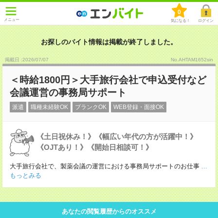
0
メニュー
気になる！
ログイン
お探しのバイト情報は掲載が終了しました。
掲載日 :2026
/
07
/
07
No.AHTAM1652sin
＜時給1800円＞大手旅行会社で申込受付など
会議運営の事務局サポート
派遣
職種未経験OK
ブランクOK
WEB登録・面接OK
《土日祝休み！》《幅広い年代の方が活躍中！》
《OJTあり！》《開始日相談可！》
大手旅行会社で、製薬会議の運営における事務局サポートのお仕事
...
もっとみる
あなたの閲覧履歴からのオススメ