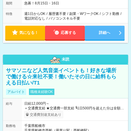
急募！8月15日・16日
期間
週1日からOK
/
履歴書不要
/
副業・WワークOK
/
シフト勤務
/
特徴
電話対応なし
/
パソコンスキル不要
気になる！
応募する
詳細へ
未読
サマソニなど人気音楽イベントも！好きな場所
で働ける☆来社不要！働いたその日に給料もら
える日払い/T1
アルバイト
職種未経験OK
日給12,000円～
給与
＋交通費支給 ★交通費一部支給 ┗1日500円を超えた分は全額支
給！ ※往復500円以内の方は自己負担となります ★日払いOK！
交通費別途支給あり
（規定あり） ┗働いたその日に現金GET♪ お仕事後はコンビニ
ATMから 日払い分を引き落とせます！ 【試用期間】試用期間
千葉県船橋市
勤務地
なし
千葉県船橋市西船（最寄り駅：西船橋駅）