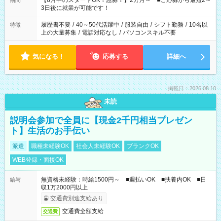
【8月中のスタートOK！急募！】2カ月～ ■ご応募から最短2～
期間
ね。 ※Wワーク希望の方へ 今ご覧のお仕事で希望する勤務時間
3日後に就業が可能です！
と、もう1つのお仕事の勤務時間。 合計で週40時間を超える場
合は応募できません。
履歴書不要
/
40～50代活躍中
/
服装自由
/
シフト勤務
/
10名以
特徴
上の大量募集
/
電話対応なし
/
パソコンスキル不要
気になる！
応募する
詳細へ
掲載日：2026.08.10
未読
説明会参加で全員に【現金2千円相当プレゼン
ト】生活のお手伝い
派遣
職種未経験OK
社会人未経験OK
ブランクOK
WEB登録・面接OK
無資格未経験：時給1500円～ ■週払いOK ■扶養内OK ■日
給与
収1万2000円以上
交通費別途支給あり
交通費全額支給
交通費