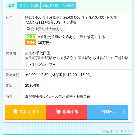
派遣
ブランクOK
WEB登録・面接OK
時給3,400円【月収例】約569,000円（時給3,400円×実働
給与
7.50h×21日+残業10h）+交通費
交通費別途支給あり
○通勤交通費の支給あり（当社規定による）
交通費
30万円～
月収例
東京都千代田区
勤務地
大手町(東京都)駅から徒歩2分
/
東京駅から徒歩8分
/
三越前駅
●NTTグループ●
★9:00～17:30（休憩時間 12:00～13:00）
勤務時間
2026年9月～
期間
履歴書不要
/
40～50代活躍中
/
服装自由
特徴
気になる！
応募する
詳細へ
掲載日：2026.08.07