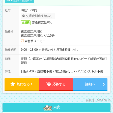
WEB登録・面接OK
時給1500円
給与
交通費別途支給あり
交通費支給有り
交通費
東京都江戸川区
勤務地
東京都江戸川区バス10分
素材系メーカー
9:00～18:00 ※表記のうち実働8時間です。
勤務時間
長期【ご応募から1週間以内(最短2日目)のスピード就業が可能】
期間
即日～
日払いOK
/
履歴書不要
/
電話対応なし
/
パソコンスキル不要
特徴
気になる！
応募する
詳細へ
掲載日：2026.08.10
未読