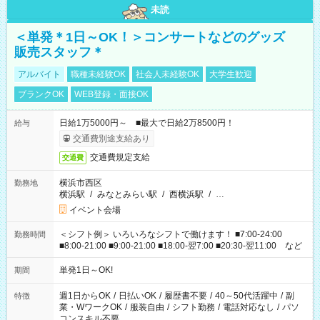
未読
＜単発＊1日～OK！＞コンサートなどのグッズ
販売スタッフ＊
アルバイト
職種未経験OK
社会人未経験OK
大学生歓迎
ブランクOK
WEB登録・面接OK
日給1万5000円～ ■最大で日給2万8500円！
給与
交通費別途支給あり
交通費規定支給
交通費
横浜市西区
勤務地
横浜駅
/
みなとみらい駅
/
西横浜駅
/
…
イベント会場
＜シフト例＞ いろいろなシフトで働けます！ ■7:00-24:00
勤務時間
■8:00-21:00 ■9:00-21:00 ■18:00-翌7:00 ■20:30-翌11:00 など
単発1日～OK!
期間
週1日からOK
/
日払いOK
/
履歴書不要
/
40～50代活躍中
/
副
特徴
業・WワークOK
/
服装自由
/
シフト勤務
/
電話対応なし
/
パソ
コンスキル不要