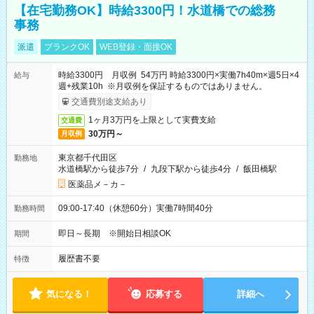
【在宅勤務OK】時給3300円！水道橋での総務
事務
派遣
ブランクOK
WEB登録・面接OK
時給3300円 月収例 54万円 時給3300円×実働7h40m×週5日×4
給与
週+残業10h ※月収例を保証するものではありません。
交通費別途支給あり
1ヶ月3万円を上限として実費支給
交通費
30万円～
月収例
東京都千代田区
勤務地
水道橋駅から徒歩7分
/
九段下駅から徒歩4分
/
飯田橋駅
医薬品メ－カ－
09:00-17:40（休憩60分）実働7時間40分
勤務時間
即日～長期 ※開始日相談OK
期間
履歴書不要
特徴
気になる！
応募する
詳細へ