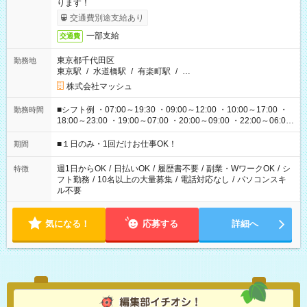
ります！
交通費別途支給あり
一部支給
交通費
東京都千代田区
勤務地
東京駅
/
水道橋駅
/
有楽町駅
/
…
株式会社マッシュ
■シフト例 ・07:00～19:30 ・09:00～12:00 ・10:00～17:00 ・
勤務時間
18:00～23:00 ・19:00～07:00 ・20:00～09:00 ・22:00～06:00
etc ★最短で3時間で5,120円のお仕事から 15時間で2万円近く稼
げるお仕事も！ ご希望のお時間に合わせてご紹介！ ※シフトは
■１日のみ・1回だけお仕事OK！
期間
現場によって異なります。 ※勿論、休憩時間はあるのでご安心
ください！
週1日からOK
/
日払いOK
/
履歴書不要
/
副業・WワークOK
/
シ
特徴
フト勤務
/
10名以上の大量募集
/
電話対応なし
/
パソコンスキ
ル不要
気になる！
応募する
詳細へ