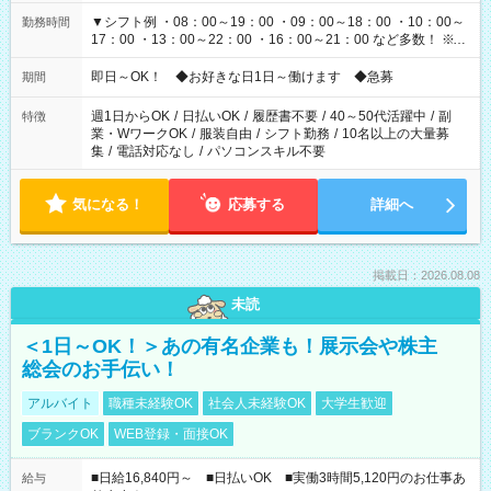
▼シフト例 ・08：00～19：00 ・09：00～18：00 ・10：00～
勤務時間
17：00 ・13：00～22：00 ・16：00～21：00 など多数！ ※お
仕事により勤務時間が異なります
即日～OK！ ◆お好きな日1日～働けます ◆急募
期間
週1日からOK
/
日払いOK
/
履歴書不要
/
40～50代活躍中
/
副
特徴
業・WワークOK
/
服装自由
/
シフト勤務
/
10名以上の大量募
集
/
電話対応なし
/
パソコンスキル不要
気になる！
応募する
詳細へ
掲載日：2026.08.08
未読
＜1日～OK！＞あの有名企業も！展示会や株主
総会のお手伝い！
アルバイト
職種未経験OK
社会人未経験OK
大学生歓迎
ブランクOK
WEB登録・面接OK
■日給16,840円～ ■日払いOK ■実働3時間5,120円のお仕事あ
給与