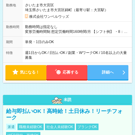
用期間なし
さいたま市大宮区
勤務地
埼玉県さいたま市大宮区錦町（最寄り駅：大宮駅）
株式会社ワンベルウッズ
勤務時間は指定なし
勤務時間
変形労働時間制 想定労働時間160時間/月 【シフト例】 ・8：00
～21：00
単発・1日のみOK
期間
週1日からOK / 日払いOK / 副業・WワークOK / 10名以上の大量
特徴
募集
気になる！
応募する
詳細へ
未読
給与即払いOK！高時給！土日休み！リーチフォ
ーク
派遣
職種未経験OK
社会人未経験OK
ブランクOK