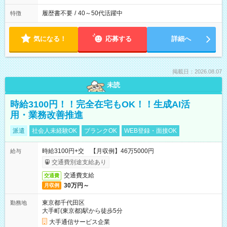
履歴書不要
/
40～50代活躍中
特徴
気になる！
応募する
詳細へ
掲載日：2026.08.07
未読
時給3100円！！完全在宅もOK！！生成AI活
用・業務改善推進
派遣
社会人未経験OK
ブランクOK
WEB登録・面接OK
時給3100円+交 【月収例】46万5000円
給与
交通費別途支給あり
交通費支給
交通費
30万円～
月収例
東京都千代田区
勤務地
大手町(東京都)駅から徒歩5分
大手通信サービス企業