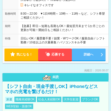
キレイなオフィスです
8:00～22:00 ▼1日4時間～ 10時～・11時～など、シフト希望
勤務時間
ご相談ください！
【急募】即日～短期も長期もOK！最短翌月末まで 1か月ごとの
期間
更新が可能！開始日もご相談ください！
日払いOK
/
履歴書不要
/
副業・WワークOK
/
服装自由
/
シフト
特徴
勤務
/
10名以上の大量募集
/
パソコンスキル不要
気になる！
応募する
詳細へ
掲載日：2026.08.07
未読
【シフト自由・現金手渡しOK】iPhoneなどス
マホの充電を繋げるだけ！
派遣
職種未経験OK
社会人未経験OK
大学生歓迎
ブランクOK
WEB登録・面接OK