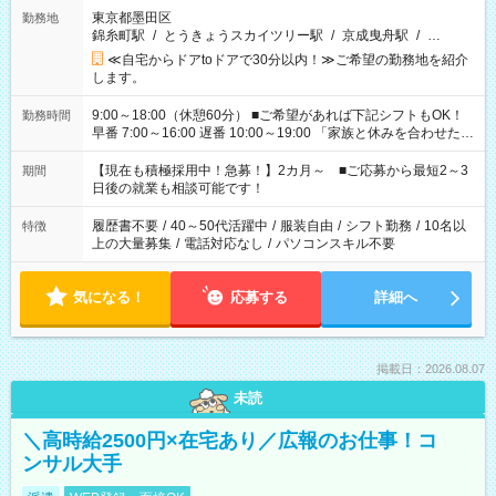
東京都墨田区
勤務地
錦糸町駅
/
とうきょうスカイツリー駅
/
京成曳舟駅
/
…
≪自宅からドアtoドアで30分以内！≫ご希望の勤務地を紹介
します。
9:00～18:00（休憩60分） ■ご希望があれば下記シフトもOK！
勤務時間
早番 7:00～16:00 遅番 10:00～19:00 「家族と休みを合わせた
い」 「余裕を持って夕飯の準備がしたい」 「できれば残業はし
たくない」 など、ご希望を教えてくださいね。 ※Wワーク希望
【現在も積極採用中！急募！】2カ月～ ■ご応募から最短2～3
期間
の方へ 今ご覧のお仕事で希望する勤務時間と、もう1つのお仕事
日後の就業も相談可能です！
の勤務時間。 合計で週40時間を超える場合は応募できません。
履歴書不要
/
40～50代活躍中
/
服装自由
/
シフト勤務
/
10名以
特徴
上の大量募集
/
電話対応なし
/
パソコンスキル不要
気になる！
応募する
詳細へ
掲載日：2026.08.07
未読
＼高時給2500円×在宅あり／広報のお仕事！コ
ンサル大手