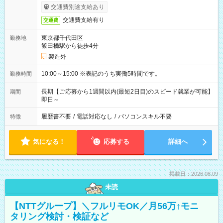
交通費別途支給あり
交通費支給有り
交通費
東京都千代田区
勤務地
飯田橋駅から徒歩4分
製造外
10:00～15:00 ※表記のうち実働5時間です。
勤務時間
長期【ご応募から1週間以内(最短2日目)のスピード就業が可能】
期間
即日～
履歴書不要
/
電話対応なし
/
パソコンスキル不要
特徴
気になる！
応募する
詳細へ
掲載日：2026.08.09
未読
【NTTグループ】＼フルリモOK／月56万↑モニ
タリング検討・検証など