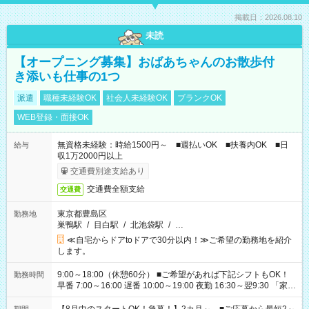
掲載日：2026.08.10
未読
【オープニング募集】おばあちゃんのお散歩付
き添いも仕事の1つ
派遣
職種未経験OK
社会人未経験OK
ブランクOK
WEB登録・面接OK
無資格未経験：時給1500円～ ■週払いOK ■扶養内OK ■日
給与
収1万2000円以上
交通費別途支給あり
交通費全額支給
交通費
東京都豊島区
勤務地
巣鴨駅
/
目白駅
/
北池袋駅
/
…
≪自宅からドアtoドアで30分以内！≫ご希望の勤務地を紹介
します。
9:00～18:00（休憩60分） ■ご希望があれば下記シフトもOK！
勤務時間
早番 7:00～16:00 遅番 10:00～19:00 夜勤 16:30～翌9:30 「家族
と休みを合わせたい」 「余裕を持って夕飯の準備がしたい」
「できれば残業はしたくない」 など、ご希望を教えてください