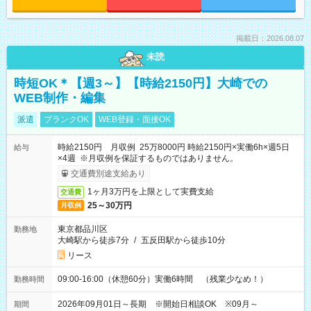
掲載日：2026.08.07
未読
時短OK＊【週3～】【時給2150円】大崎での
WEB制作・編集
派遣
ブランクOK
WEB登録・面接OK
時給2150円 月収例 25万8000円 時給2150円×実働6h×週5日
給与
×4週 ※月収例を保証するものではありません。
交通費別途支給あり
1ヶ月3万円を上限として実費支給
交通費
25～30万円
月収例
東京都品川区
勤務地
大崎駅から徒歩7分
/
五反田駅から徒歩10分
リース
09:00-16:00（休憩60分）実働6時間 （残業少なめ！）
勤務時間
2026年09月01日～長期 ※開始日相談OK ※09月～
期間