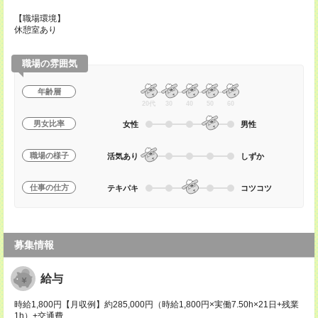
【職場環境】
休憩室あり
職場の雰囲気
年齢層
20代
30
40
50
60
男女比率
女性
男性
職場の様子
活気あり
しずか
仕事の仕方
テキパキ
コツコツ
募集情報
給与
時給1,800円【月収例】約285,000円（時給1,800円×実働7.50h×21日+残業
1h）+交通費