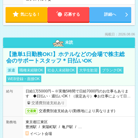
気になる！
応募する
詳細へ
掲載日：2026.08.06
未読
【激単1日勤務OK!】ホテルなどの会場で株主総
会のサポートスタッフ＊日払いOK
派遣
職種未経験OK
社会人未経験OK
大学生歓迎
ブランクOK
WEB登録・面接OK
日給1万5000円～※実働5時間で日給7000円のお仕事もありま
給与
す ◆日払い・週払いOK！（規定あり）◆お仕事によって日給
も異なります
交通費別途支給あり
交通費別途支給あり(勤務地により異なります)
交通費
東京都江東区
勤務地
豊洲駅
/
東陽町駅
/
亀戸駅
/
…
イベント会場