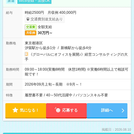
派遣
WEB登録・面接OK
時給2500円 月収例 400,000円
給与
交通費別途支給あり
全額支給
交通費
30万円～
月収例
東京都港区
勤務地
汐留駅から徒歩1分
/
新橋駅から徒歩4分
《グローバルにオフィスを展開♪》経営コンサルティングの大
手
09:00～18:00(実働8時間 休憩1時間) ※実働6時間以上で相談可
勤務時間
能です！
2026年09月上旬～長期 ※9月～！
期間
履歴書不要
/
40～50代活躍中
/
パソコンスキル不要
特徴
気になる！
応募する
詳細へ
掲載日：2026.08.10