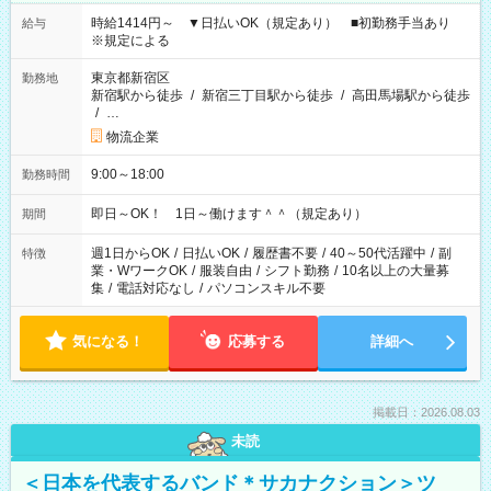
時給1414円～ ▼日払いOK（規定あり） ■初勤務手当あり
給与
※規定による
東京都新宿区
勤務地
新宿駅から徒歩
/
新宿三丁目駅から徒歩
/
高田馬場駅から徒歩
/
…
物流企業
9:00～18:00
勤務時間
即日～OK！ 1日～働けます＾＾（規定あり）
期間
週1日からOK
/
日払いOK
/
履歴書不要
/
40～50代活躍中
/
副
特徴
業・WワークOK
/
服装自由
/
シフト勤務
/
10名以上の大量募
集
/
電話対応なし
/
パソコンスキル不要
気になる！
応募する
詳細へ
掲載日：2026.08.03
未読
＜日本を代表するバンド＊サカナクション＞ツ