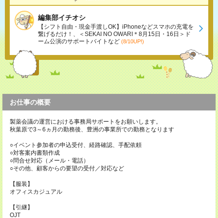
編集部イチオシ
【シフト自由・現金手渡しOK】iPhoneなどスマホの充電を
繋げるだけ！、＜SEKAI NO OWARI＊8月15日・16日＞ド
ーム公演のサポートバイトなど
(8/10UP!)
お仕事の概要
製薬会議の運営における事務局サポートをお願いします。
秋葉原で3～6ヵ月の勤務後、豊洲の事業所での勤務となります
○イベント参加者の申込受付、経路確認、手配依頼
○対客案内書類作成
○問合せ対応（メール・電話）
○その他、顧客からの要望の受付／対応など
【服装】
オフィスカジュアル
【引継】
OJT