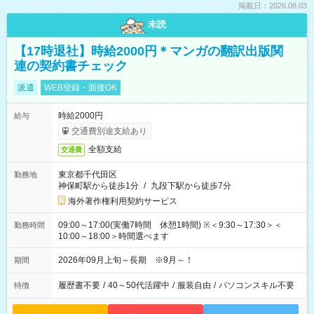
掲載日：2026.08.03
未読
【17時退社】時給2000円＊マンガの翻訳出版関
連の契約書チェック
派遣
WEB登録・面接OK
時給2000円
給与
交通費別途支給あり
全額支給
交通費
東京都千代田区
勤務地
神保町駅から徒歩1分
/
九段下駅から徒歩7分
海外著作権利用契約サービス
09:00～17:00(実働7時間 休憩1時間) ※＜9:30～17:30＞＜
勤務時間
10:00～18:00＞時間選べます
2026年09月上旬～長期 ※9月～！
期間
履歴書不要
/
40～50代活躍中
/
服装自由
/
パソコンスキル不要
特徴