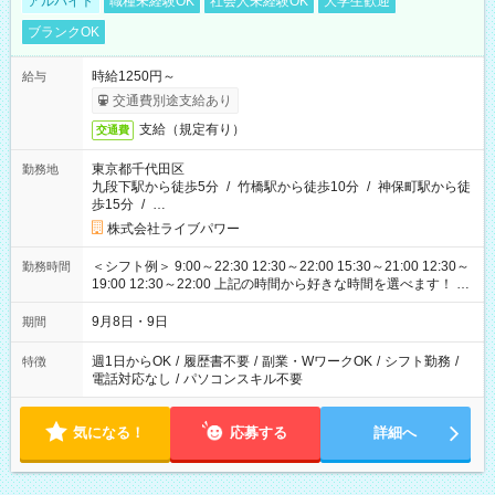
アルバイト
職種未経験OK
社会人未経験OK
大学生歓迎
ブランクOK
時給1250円～
給与
交通費別途支給あり
支給（規定有り）
交通費
東京都千代田区
勤務地
九段下駅から徒歩5分
/
竹橋駅から徒歩10分
/
神保町駅から徒
歩15分
/
…
株式会社ライブパワー
＜シフト例＞ 9:00～22:30 12:30～22:00 15:30～21:00 12:30～
勤務時間
19:00 12:30～22:00 上記の時間から好きな時間を選べます！ ※
時間は変更となる可能性があります
9月8日・9日
期間
週1日からOK
/
履歴書不要
/
副業・WワークOK
/
シフト勤務
/
特徴
電話対応なし
/
パソコンスキル不要
気になる！
応募する
詳細へ