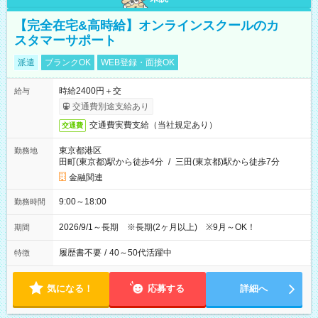
【完全在宅&高時給】オンラインスクールのカ
スタマーサポート
派遣
ブランクOK
WEB登録・面接OK
時給2400円＋交
給与
交通費別途支給あり
交通費実費支給（当社規定あり）
交通費
東京都港区
勤務地
田町(東京都)駅から徒歩4分
/
三田(東京都)駅から徒歩7分
金融関連
9:00～18:00
勤務時間
2026/9/1～長期 ※長期(2ヶ月以上) ※9月～OK！
期間
履歴書不要
/
40～50代活躍中
特徴
気になる！
応募する
詳細へ