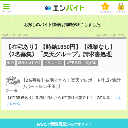
0
メニュー
気になる！
ログイン
お探しのバイト情報は掲載が終了しました。
掲載日 :2026
/
07
/
27
No.TMPE26-0532146
【在宅あり】【時給1850円】【残業なし】
《2名募集》「楽天グループ」請求書処理
派遣
職種未経験OK
ブランクOK
WEB登録・面接OK
【2名募集】在宅できる！楽天でレポート作成×集計
サポート＠二子玉川
【在宅勤務あり】業務に慣れたら在宅週1可能です＊ 2名募集！
...も
っとみる
あなたの閲覧履歴からのオススメ