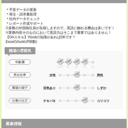
＊予算データの更新
＊発注・請求書処理
＊社内データチェック
＊レポート作成サポート
※多数の外国籍社員が在籍しますので、英語に触れる機会は多いです！
※業務内容そのものにおいて英語力はそこまで重要ではありません！
【OAスキル】Vlookの知識があればOKです＊
Excel(VlookUP関数)
職場の雰囲気
年齢層
20代
30
40
50
60
男女比率
女性
男性
職場の様子
活気あり
しずか
仕事の仕方
テキパキ
コツコツ
募集情報