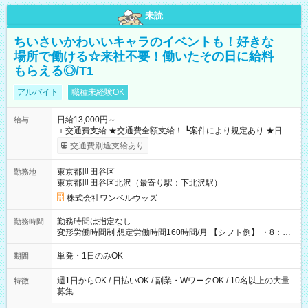
未読
ちいさいかわいいキャラのイベントも！好きな
場所で働ける☆来社不要！働いたその日に給料
もらえる◎/T1
アルバイト
職種未経験OK
日給13,000円～
給与
＋交通費支給 ★交通費全額支給！ ┗案件により規定あり ★日払
いOK！（規定あり） ┗働いたその日に現金GET♪ お仕事後はコ
交通費別途支給あり
ンビニATMから 日払い分を引き落とせます！ 【試用期間】試
用期間なし
東京都世田谷区
勤務地
東京都世田谷区北沢（最寄り駅：下北沢駅）
株式会社ワンベルウッズ
勤務時間は指定なし
勤務時間
変形労働時間制 想定労働時間160時間/月 【シフト例】 ・8：00
～21：00
単発・1日のみOK
期間
週1日からOK / 日払いOK / 副業・WワークOK / 10名以上の大量
特徴
募集