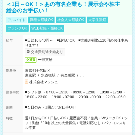
＜1日～OK！＞あの有名企業も！展示会や株主
総会のお手伝い！
アルバイト
職種未経験OK
社会人未経験OK
大学生歓迎
ブランクOK
WEB登録・面接OK
■日給16,840円～ ■日払いOK ■実働3時間5,120円のお仕事あ
給与
ります！
交通費別途支給あり
一部支給
交通費
東京都千代田区
勤務地
東京駅
/
水道橋駅
/
有楽町駅
/
…
株式会社マッシュ
■シフト例 ・07:00～19:30 ・09:00～12:00 ・10:00～17:00 ・
勤務時間
18:00～23:00 ・19:00～07:00 ・20:00～09:00 ・22:00～06:00
etc ★最短で3時間で5,120円のお仕事から 15時間で2万円近く稼
げるお仕事も！ ご希望のお時間に合わせてご紹介！ ※シフトは
■１日のみ・1回だけお仕事OK！
期間
現場によって異なります。 ※勿論、休憩時間はあるのでご安心
ください！
週1日からOK
/
日払いOK
/
履歴書不要
/
副業・WワークOK
/
シ
特徴
フト勤務
/
10名以上の大量募集
/
電話対応なし
/
パソコンスキ
ル不要