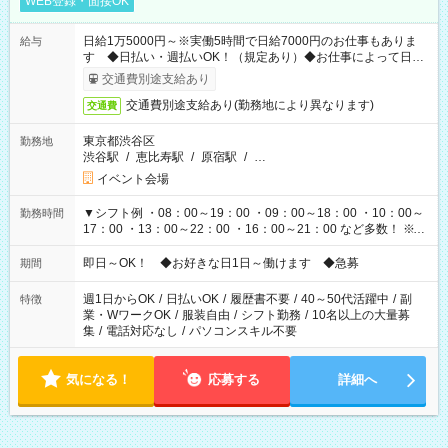
WEB登録・面接OK
日給1万5000円～※実働5時間で日給7000円のお仕事もありま
給与
す ◆日払い・週払いOK！（規定あり）◆お仕事によって日給
も異なります
交通費別途支給あり
交通費別途支給あり(勤務地により異なります)
交通費
東京都渋谷区
勤務地
渋谷駅
/
恵比寿駅
/
原宿駅
/
…
イベント会場
▼シフト例 ・08：00～19：00 ・09：00～18：00 ・10：00～
勤務時間
17：00 ・13：00～22：00 ・16：00～21：00 など多数！ ※お
仕事により勤務時間が異なります
即日～OK！ ◆お好きな日1日～働けます ◆急募
期間
週1日からOK
/
日払いOK
/
履歴書不要
/
40～50代活躍中
/
副
特徴
業・WワークOK
/
服装自由
/
シフト勤務
/
10名以上の大量募
集
/
電話対応なし
/
パソコンスキル不要
気になる！
応募する
詳細へ