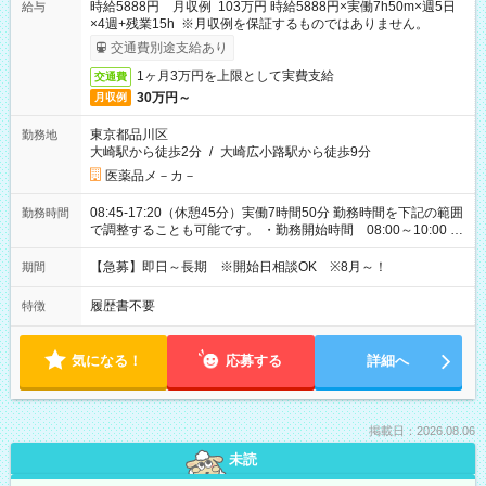
時給5888円 月収例 103万円 時給5888円×実働7h50m×週5日
給与
×4週+残業15h ※月収例を保証するものではありません。
交通費別途支給あり
1ヶ月3万円を上限として実費支給
交通費
30万円～
月収例
東京都品川区
勤務地
大崎駅から徒歩2分
/
大崎広小路駅から徒歩9分
医薬品メ－カ－
08:45-17:20（休憩45分）実働7時間50分 勤務時間を下記の範囲
勤務時間
で調整することも可能です。 ・勤務開始時間 08:00～10:00 ・
勤務終了時間 17:00～19:00 ・実働 06:15～08:00
【急募】即日～長期 ※開始日相談OK ※8月～！
期間
履歴書不要
特徴
気になる！
応募する
詳細へ
掲載日：2026.08.06
未読