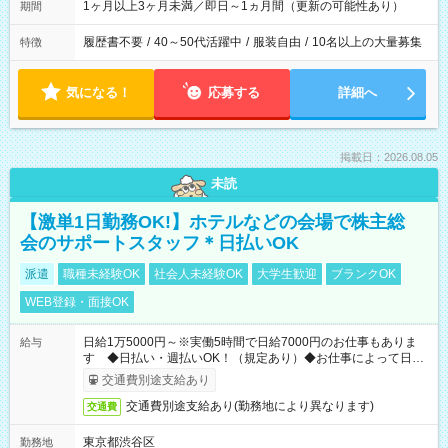
1ヶ月以上3ヶ月未満／即日～1ヵ月間（更新の可能性あり）
期間
履歴書不要
/
40～50代活躍中
/
服装自由
/
10名以上の大量募集
特徴
気になる！
応募する
詳細へ
掲載日：2026.08.05
未読
【激単1日勤務OK!】ホテルなどの会場で株主総
会のサポートスタッフ＊日払いOK
派遣
職種未経験OK
社会人未経験OK
大学生歓迎
ブランクOK
WEB登録・面接OK
日給1万5000円～※実働5時間で日給7000円のお仕事もありま
給与
す ◆日払い・週払いOK！（規定あり）◆お仕事によって日給
も異なります
交通費別途支給あり
交通費別途支給あり(勤務地により異なります)
交通費
東京都渋谷区
勤務地