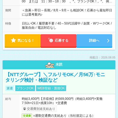
00 または 11：30～18：30 。*。ブランクOK！。*。 例え
ば前職が、 在宅/財団法人/事務/コールセンター/受付/販売/カフェ
スタッフ スイーツ販売/ホテルフロント/化粧品販売/など 様々な
＜急募＞即日～長期／8月～9月～も相談OK！応募から最短即日
期間
業界から入社して活躍されています♪
には選考案内♪
日払いOK
/
履歴書不要
/
40～50代活躍中
/
副業・WワークOK
/
特徴
服装自由
/
電話対応なし
気になる！
応募する
詳細へ
掲載日：2026.08.05
未読
【NTTグループ】＼フルリモOK／月56万↑モニ
タリング検討・検証など
派遣
ブランクOK
WEB登録・面接OK
時給3,400円【月収例】約569,000円（時給3,400円×実働
給与
7.50h×21日+残業10h）+交通費
交通費別途支給あり
○通勤交通費の支給あり（当社規定による）
交通費