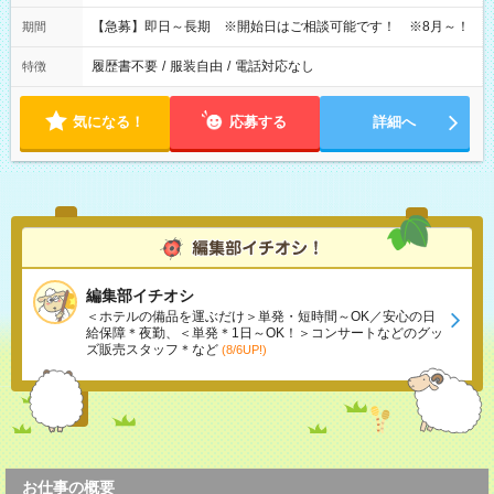
【急募】即日～長期 ※開始日はご相談可能です！ ※8月～！
期間
履歴書不要
/
服装自由
/
電話対応なし
特徴
気になる！
応募する
詳細へ
編集部イチオシ
＜ホテルの備品を運ぶだけ＞単発・短時間～OK／安心の日
給保障＊夜勤、＜単発＊1日～OK！＞コンサートなどのグッ
ズ販売スタッフ＊など
(8/6UP!)
お仕事の概要