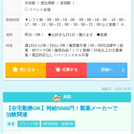
渋谷駅
/
恵比寿駅
/
原宿駅
/
…
イベント会場
▼シフト例 ・08：00～19：00 ・09：00～18：00 ・10：00～
勤務時間
17：00 ・13：00～22：00 ・16：00～21：00 など多数！ ※お
仕事により勤務時間が異なります
即日～OK！ ◆お好きな日1日～働けます ◆急募
期間
週1日からOK
/
日払いOK
/
履歴書不要
/
40～50代活躍中
/
副
特徴
業・WワークOK
/
服装自由
/
シフト勤務
/
10名以上の大量募
集
/
電話対応なし
/
パソコンスキル不要
気になる！
応募する
詳細へ
掲載日：2026.08.05
未読
【在宅勤務OK】時給5888円！製薬メーカーで
治験関連
派遣
ブランクOK
WEB登録・面接OK