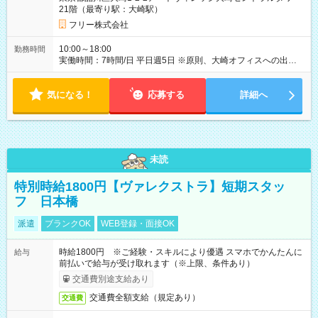
21階（最寄り駅：大崎駅）
フリー株式会社
10:00～18:00
勤務時間
実働時間：7時間/日 平日週5日 ※原則、大崎オフィスへの出社勤
務となります。 【注意事項】 ※短期アルバイト（2026年10月
19日～2026年12月18日まで）の募集です
気になる！
応募する
詳細へ
未読
特別時給1800円【ヴァレクストラ】短期スタッ
フ 日本橋
派遣
ブランクOK
WEB登録・面接OK
時給1800円 ※ご経験・スキルにより優遇 スマホでかんたんに
給与
前払いで給与が受け取れます（※上限、条件あり）
交通費別途支給あり
交通費全額支給（規定あり）
交通費