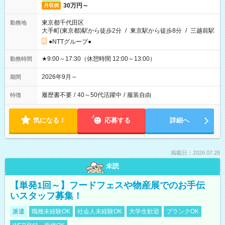
30万円～
月収例
東京都千代田区
勤務地
大手町(東京都)駅から徒歩2分
/
東京駅から徒歩8分
/
三越前駅
●NTTグループ●
★9:00～17:30（休憩時間 12:00～13:00）
勤務時間
2026年9月～
期間
履歴書不要
/
40～50代活躍中
/
服装自由
特徴
気になる！
応募する
詳細へ
掲載日：2026.07.28
未読
【単発1回～】フードフェスや物産展でのお手伝
いスタッフ募集！
派遣
職種未経験OK
社会人未経験OK
大学生歓迎
ブランクOK