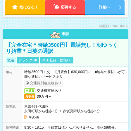
気になる！
応募する
詳細へ
掲載日：2026.08.06
未読
【完全在宅＊時給3500円】電話無し！朝ゆっく
り始業＊日英の通訳
派遣
ブランクOK
WEB登録・面接OK
時給3500円＋交 【月収例】630,000円～ ■給与の前払いが可
給与
能な速払いサービスあり
交通費別途支給あり
交通費支給あり
交通費
30万円～
月収例
東京都千代田区
勤務地
永田町駅から徒歩3分
/
赤坂見附駅から徒歩6分
その他
9:30～18:15 ※残業はほとんどありません。※休憩60分。
勤務時間