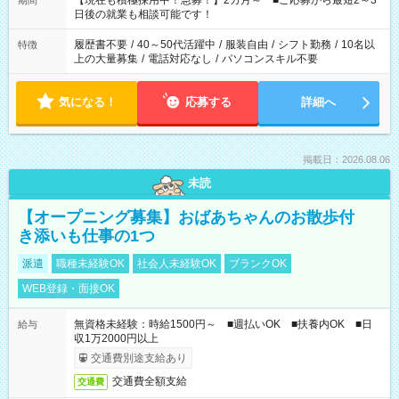
【現在も積極採用中！急募！】2カ月～ ■ご応募から最短2～3
期間
の方へ 今ご覧のお仕事で希望する勤務時間と、もう1つのお仕事
日後の就業も相談可能です！
の勤務時間。 合計で週40時間を超える場合は応募できません。
履歴書不要
/
40～50代活躍中
/
服装自由
/
シフト勤務
/
10名以
特徴
上の大量募集
/
電話対応なし
/
パソコンスキル不要
気になる！
応募する
詳細へ
掲載日：2026.08.06
未読
【オープニング募集】おばあちゃんのお散歩付
き添いも仕事の1つ
派遣
職種未経験OK
社会人未経験OK
ブランクOK
WEB登録・面接OK
無資格未経験：時給1500円～ ■週払いOK ■扶養内OK ■日
給与
収1万2000円以上
交通費別途支給あり
交通費全額支給
交通費