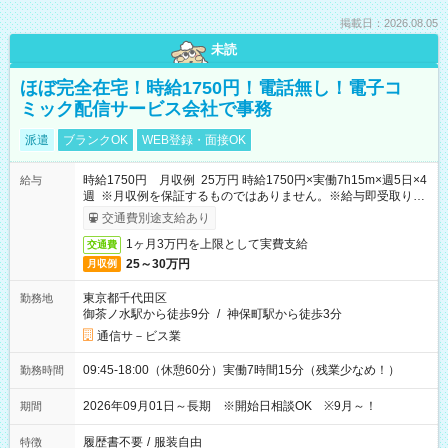
掲載日：2026.08.05
未読
ほぼ完全在宅！時給1750円！電話無し！電子コ
ミック配信サービス会社で事務
派遣
ブランクOK
WEB登録・面接OK
時給1750円 月収例 25万円 時給1750円×実働7h15m×週5日×4
給与
週 ※月収例を保証するものではありません。※給与即受取りサ
ービス利用可（利用条件有）
交通費別途支給あり
1ヶ月3万円を上限として実費支給
交通費
25～30万円
月収例
東京都千代田区
勤務地
御茶ノ水駅から徒歩9分
/
神保町駅から徒歩3分
通信サ－ビス業
09:45-18:00（休憩60分）実働7時間15分（残業少なめ！）
勤務時間
2026年09月01日～長期 ※開始日相談OK ※9月～！
期間
履歴書不要
/
服装自由
特徴