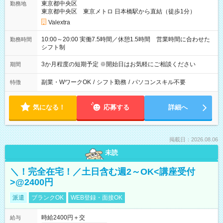
東京都中央区
勤務地
東京都中央区 東京メトロ 日本橋駅から直結（徒歩1分）
Valextra
10:00～20:00 実働7.5時間／休憩1.5時間 営業時間に合わせた
勤務時間
シフト制
3か月程度の短期予定 ※開始日はお気軽にご相談ください
期間
副業・WワークOK
/
シフト勤務
/
パソコンスキル不要
特徴
気になる！
応募する
詳細へ
掲載日：2026.08.06
未読
＼！完全在宅！／土日含む週2～OK<講座受付
>@2400円
派遣
ブランクOK
WEB登録・面接OK
時給2400円＋交
給与