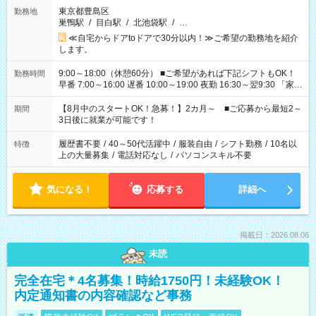
東京都豊島区
勤務地
巣鴨駅
/
目白駅
/
北池袋駅
/
…
≪自宅からドアtoドアで30分以内！≫ご希望の勤務地を紹介
します。
9:00～18:00（休憩60分） ■ご希望があれば下記シフトもOK！
勤務時間
早番 7:00～16:00 遅番 10:00～19:00 夜勤 16:30～翌9:30 「家族
と休みを合わせたい」 「余裕を持って夕飯の準備がしたい」
「できれば残業はしたくない」 など、ご希望を教えてください
【8月中のスタートOK！急募！】2カ月～ ■ご応募から最短2～
期間
ね。 ※Wワーク希望の方へ 今ご覧のお仕事で希望する勤務時間
3日後に就業が可能です！
と、もう1つのお仕事の勤務時間。 合計で週40時間を超える場
合は応募できません。
履歴書不要
/
40～50代活躍中
/
服装自由
/
シフト勤務
/
10名以
特徴
上の大量募集
/
電話対応なし
/
パソコンスキル不要
気になる！
応募する
詳細へ
掲載日：2026.08.06
未読
完全在宅＊4名募集！時給1750円！未経験OK！
内定通知書の内容確認など事務