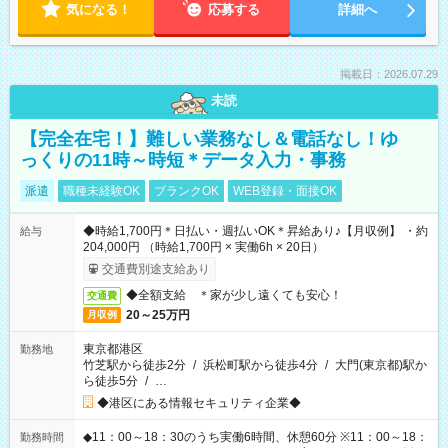
気になる！
応募する
詳細へ
掲載日：2026.07.29
未読
【完全在宅！】難しい業務なし＆電話なし！ゆ
っくりの11時～時短＊データ入力・事務
派遣
職種未経験OK
ブランクOK
WEB登録・面接OK
◆時給1,700円＊日払い・週払いOK＊昇給あり♪【月収例】 ・約
給与
204,000円 （時給1,700円 × 実働6h × 20日）
交通費別途支給あり
◆全額支給 ＊家が少し遠くても安心！
交通費
20～25万円
月収例
東京都港区
勤務地
竹芝駅から徒歩2分
/
浜松町駅から徒歩4分
/
大門(東京都)駅か
ら徒歩5分
/
…
◆港区にある情報セキュリティ企業◆
◆11：00～18：30のうち実働6時間、休憩60分 ※11：00～18：
勤務時間