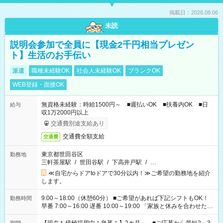
掲載日：2026.08.06
未読
説明会参加で全員に【現金2千円相当プレゼン
ト】生活のお手伝い
派遣
職種未経験OK
社会人未経験OK
ブランクOK
WEB登録・面接OK
無資格未経験：時給1500円～ ■週払いOK ■扶養内OK ■日
給与
収1万2000円以上
交通費別途支給あり
交通費全額支給
交通費
東京都世田谷区
勤務地
三軒茶屋駅
/
世田谷駅
/
下高井戸駅
/
…
≪自宅からドアtoドアで30分以内！≫ご希望の勤務地を紹介
します。
9:00～18:00（休憩60分） ■ご希望があれば下記シフトもOK！
勤務時間
早番 7:00～16:00 遅番 10:00～19:00 「家族と休みを合わせた
い」 「余裕を持って夕飯の準備がしたい」 「できれば残業はし
たくない」 など、ご希望を教えてくださいね。 ※Wワーク希望