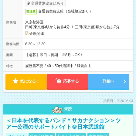
交通費別途支給あり
交通費実費支給（当社規定あり）
交通費
東京都港区
勤務地
田町(東京都)駅から徒歩4分
/
三田(東京都)駅から徒歩7分
金融関連
8:30～12:30
勤務時間
【急募】即日～長期 ※8月～OK！
期間
履歴書不要
/
40～50代活躍中
/
服装自由
特徴
気になる！
応募する
詳細へ
掲載日：2026.08.03
未読
＜日本を代表するバンド＊サカナクション＞ツ
アー公演のサポートバイト＠日本武道館