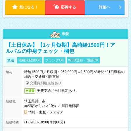
気になる！
応募する
詳細へ
未読
【土日休み】【1ヶ月短期】高時給1500円！ア
ルバムの中身チェック・梱包
派遣
職種未経験OK
ブランクOK
WEB登録・面接OK
時給1500円／月収例：252,000円＝1,500円×8時間×21日勤務の
給与
場合＋交通費別途支給
交通費別途支給あり
実費支給／当社規定あり。
交通費
埼玉県川口市
勤務地
赤羽駅からバス10分
/
川口元郷駅
情報・出版・メディア
(1)09:00-18:00(休憩60分)
勤務時間