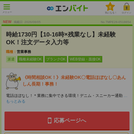
0
メニュー
気になる！
ログイン
NEW
掲載日 :2026
/
08
/
05
No.TMPE26-0518654
時給1730円【10-16時×残業なし】未経験
OK！注文データ入力等
職種：
営業事務
派遣
職種未経験OK
ブランクOK
WEB登録・面接OK
《時間相談OK！》未経験OK〇電話ほぼなし〇あん
しん長期！事務！
電話ほぼなし！＊業務に集中できる環境！デニム・スニーカー通勤
...
もっとみる
応募ページへ