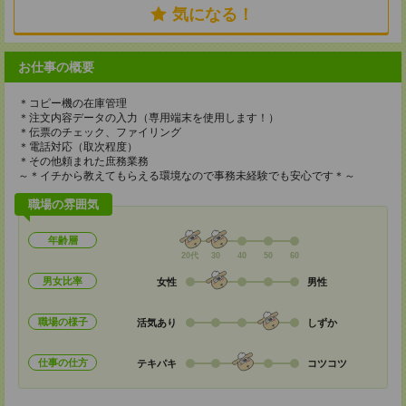
気になる！
お仕事の概要
＊コピー機の在庫管理
＊注文内容データの入力（専用端末を使用します！）
＊伝票のチェック、ファイリング
＊電話対応（取次程度）
＊その他頼まれた庶務業務
～＊イチから教えてもらえる環境なので事務未経験でも安心です＊～
職場の雰囲気
年齢層
20代
30
40
50
60
男女比率
女性
男性
職場の様子
活気あり
しずか
仕事の仕方
テキパキ
コツコツ