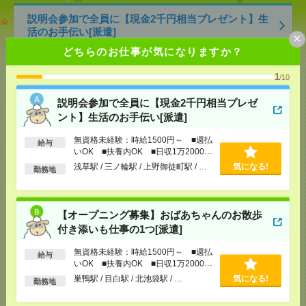
説明会参加で全員に【現金2千円相当プレゼント】生
活のお手伝い[派遣]
×
どちらのお仕事が気になりますか？
[給 与]
無資格未経験：時給1500円～ ■週払い
OK ■扶養内OK ■日収1万2000円以上
1
/10
[交通費]
交通費全額支給
気になる！
[勤務地]
浅草駅
/
三ノ輪駅
/
上野御徒町駅
/
…
説明会参加で全員に【現金2千円相当プレゼ
ント】生活のお手伝い[派遣]
【オープニング募集】おばあちゃんのお散歩付き添
無資格未経験：時給1500円～ ■週払
給与
いも仕事の1つ[派遣]
いOK ■扶養内OK ■日収1万2000円
以上
浅草駅 / 三ノ輪駅 / 上野御徒町駅 / …
気になる!
勤務地
[給 与]
無資格未経験：時給1500円～ ■週払い
OK ■扶養内OK ■日収1万2000円以上
[交通費]
交通費全額支給
気になる！
[勤務地]
巣鴨駅
/
目白駅
/
北池袋駅
/
…
【オープニング募集】おばあちゃんのお散歩
付き添いも仕事の1つ[派遣]
1800円＊10月【週4日×6H】働き方選べる！経験いか
無資格未経験：時給1500円～ ■週払
給与
して会計事務所で経理[派遣]
いOK ■扶養内OK ■日収1万2000円
以上
巣鴨駅 / 目白駅 / 北池袋駅 / …
気になる!
勤務地
[給 与]
時給1800円 月収例 172,800円
[交通費]
全額支給