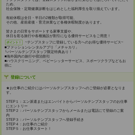
ため、
社会保険・定期健康診断をはじめとした福利厚生を取り揃えています。
有給休暇は全日・半日の2種類が取得可能、
その他、産前産後・育児休業など各種休暇制度があります。
皆さまの日常をサポートする家事支援や、
休日を彩る旅行や各種施設が割引になる優待サービスをご用意！
~テンプスタッフに登録している方へのお得な優待サービス~
ポイント！
■ファッションレンタルアプリ「メチャカリ」
└パーソルテンプスタッフ限定特典あり！
■海外国内の旅行や宿泊割引
■ハウスクリーニング、ベビーシッターサービス、スポーツクラブなどもお
得に
登録について
★お仕事のご紹介にはパーソルテンプスタッフへのご登録が必要となりま
す。
STEP１：エン派遣またはエンバイトからパーソルテンプスタッフのお仕事
にエントリー
STEP２：パーソルテンプスタッフからメールまたは電話にて登録のご案
内
STEP３：パーソルテンプスタッフへ登録手続き
STEP４：お仕事のご紹介
STEP５：お仕事スタート！