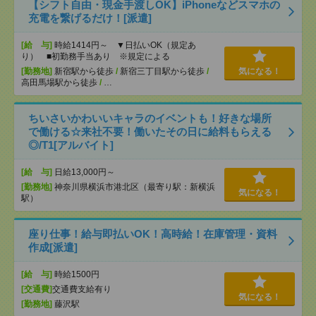
【シフト自由・現金手渡しOK】iPhoneなどスマホの
充電を繋げるだけ！[派遣]
[給 与]
時給1414円～ ▼日払いOK（規定あ
り） ■初勤務手当あり ※規定による
[勤務地]
新宿駅から徒歩
/
新宿三丁目駅から徒歩
/
気になる！
高田馬場駅から徒歩
/
…
ちいさいかわいいキャラのイベントも！好きな場所
で働ける☆来社不要！働いたその日に給料もらえる
◎/T1[アルバイト]
[給 与]
日給13,000円～
[勤務地]
神奈川県横浜市港北区（最寄り駅：新横浜
気になる！
駅）
座り仕事！給与即払いOK！高時給！在庫管理・資料
作成[派遣]
[給 与]
時給1500円
[交通費]
交通費支給有り
気になる！
[勤務地]
藤沢駅