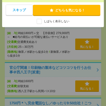
[月収例]
15～20万円
気になる！
[勤務地]
立川北駅から徒歩5分
/
立川駅から徒歩5分
スキップ
どちらも気になる！
2名募集！時給1800円！基本17時15分まで＊12月まで
しばらく表示しない
＊受診状況の集計など[派遣]
[給 与]
時給1800円＋交 【月収例】279,000円
～ ■給与の前払いが可能な速払いサービスあり
[交通費]
交通費支給あり
[月収例]
25～30万円
気になる！
[勤務地]
御茶ノ水駅から徒歩1分
/
新御茶ノ水駅か
ら徒歩1分
官公庁関連！印刷物の製本などコツコツを行うお仕
事＠西八王子[派遣]
[給 与]
時給1600円
[交通費]
全額支給
気になる！
[勤務地]
西八王子駅から民間バス10分
1750円＊＼完全電話なし／ゆったり9:50出社！こつ