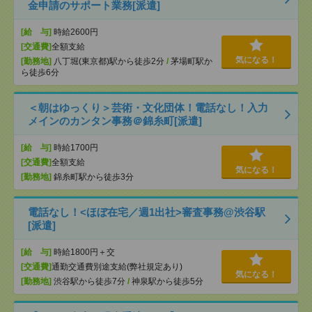
金申請のサポート業務[派遣]
[給 与]
時給2600円
[交通費]
全額支給
気になる！
[勤務地]
八丁堀(東京都)駅から徒歩2分
/
茅場町駅か
ら徒歩6分
＜朝はゆっくり＞芸術・文化団体！電話なし！入力
メインのカンタン事務＠錦糸町[派遣]
[給 与]
時給1700円
[交通費]
全額支給
気になる！
[勤務地]
錦糸町駅から徒歩3分
電話なし！<ほぼ在宅／週1出社>審査事務@渋谷駅
[派遣]
[給 与]
時給1800円＋交
[交通費]
通勤交通費別途支給(弊社規定あり)
気になる！
[勤務地]
渋谷駅から徒歩7分
/
神泉駅から徒歩5分