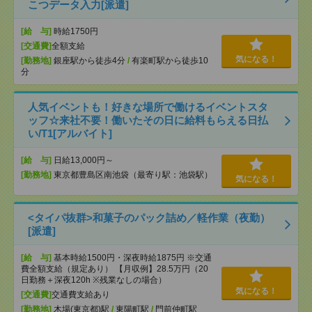
こつデータ入力[派遣]
[給 与]
時給1750円
[交通費]
全額支給
気になる！
[勤務地]
銀座駅から徒歩4分
/
有楽町駅から徒歩10
分
人気イベントも！好きな場所で働けるイベントスタ
ッフ☆来社不要！働いたその日に給料もらえる日払
い/T1[アルバイト]
[給 与]
日給13,000円～
[勤務地]
東京都豊島区南池袋（最寄り駅：池袋駅）
気になる！
<タイパ抜群>和菓子のパック詰め／軽作業（夜勤）
[派遣]
[給 与]
基本時給1500円・深夜時給1875円 ※交通
費全額支給（規定あり） 【月収例】28.5万円（20
日勤務＋深夜120h ※残業なしの場合）
気になる！
[交通費]
交通費支給あり
[勤務地]
木場(東京都)駅
/
東陽町駅
/
門前仲町駅