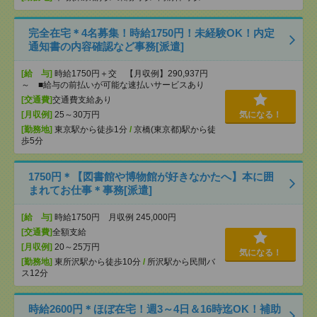
完全在宅＊4名募集！時給1750円！未経験OK！内定
通知書の内容確認など事務[派遣]
[給 与]
時給1750円＋交 【月収例】290,937円
～ ■給与の前払いが可能な速払いサービスあり
[交通費]
交通費支給あり
[月収例]
25～30万円
気になる！
[勤務地]
東京駅から徒歩1分
/
京橋(東京都)駅から徒
歩5分
1750円＊【図書館や博物館が好きなかたへ】本に囲
まれてお仕事＊事務[派遣]
[給 与]
時給1750円 月収例 245,000円
[交通費]
全額支給
[月収例]
20～25万円
気になる！
[勤務地]
東所沢駅から徒歩10分
/
所沢駅から民間バ
ス12分
時給2600円＊ほぼ在宅！週3～4日＆16時迄OK！補助