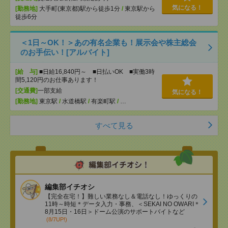
気になる！
[勤務地]
大手町(東京都)駅から徒歩1分
/
東京駅から
徒歩6分
＜1日～OK！＞あの有名企業も！展示会や株主総会
のお手伝い！[アルバイト]
[給 与]
■日給16,840円～ ■日払いOK ■実働3時
間5,120円のお仕事あります！
[交通費]
一部支給
気になる！
[勤務地]
東京駅
/
水道橋駅
/
有楽町駅
/
…
すべて見る
編集部イチオシ
【完全在宅！】難しい業務なし＆電話なし！ゆっくりの
11時～時短＊データ入力・事務、＜SEKAI NO OWARI＊
8月15日・16日＞ドーム公演のサポートバイトなど
(8/7UP!)