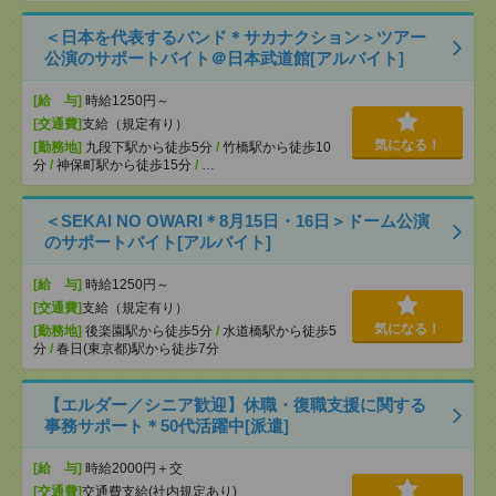
＜日本を代表するバンド＊サカナクション＞ツアー
公演のサポートバイト＠日本武道館[アルバイト]
[給 与]
時給1250円～
[交通費]
支給（規定有り）
気になる！
[勤務地]
九段下駅から徒歩5分
/
竹橋駅から徒歩10
分
/
神保町駅から徒歩15分
/
…
＜SEKAI NO OWARI＊8月15日・16日＞ドーム公演
のサポートバイト[アルバイト]
[給 与]
時給1250円～
[交通費]
支給（規定有り）
気になる！
[勤務地]
後楽園駅から徒歩5分
/
水道橋駅から徒歩5
分
/
春日(東京都)駅から徒歩7分
【エルダー／シニア歓迎】休職・復職支援に関する
事務サポート＊50代活躍中[派遣]
[給 与]
時給2000円＋交
[交通費]
交通費支給(社内規定あり)