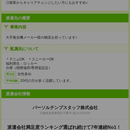
◎接客からキャリアチェンジしたい方にもおすすめ♪
派遣先の概要
事業内容
大手複合機メーカー様の物流を担っています♪
配属先について
＊デニムOK ＊スニーカーOK
福利厚生：ロッカー
分煙（喫煙場所/専用室設定）
女性多め
男女比
20代の方が多く活躍しています。
平均年齢
派遣会社情報
パーソルテンプスタッフ株式会社
労働者派遣事業許可番号:派13-010026
派遣会社満足度ランキング選ばれ続けて7年連続No1！