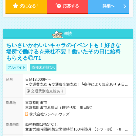
気になる！
応募する
詳細へ
未読
ちいさいかわいいキャラのイベントも！好きな
場所で働ける☆来社不要！働いたその日に給料
もらえる◎/T1
アルバイト
職種未経験OK
日給13,000円～
給与
＋交通費支給 ★交通費全額支給！ ┗案件により規定あり ★日払
いOK！（規定あり） ┗働いたその日に現金GET♪ お仕事後はコ
交通費別途支給あり
ンビニATMから 日払い分を引き落とせます！ 【試用期間】試
用期間なし
東京都町田市
勤務地
東京都町田市原町田（最寄り駅：町田駅）
株式会社ワンベルウッズ
勤務時間は指定なし
勤務時間
変形労働時間制 想定労働時間160時間/月 【シフト例】 ・8：00
～21：00