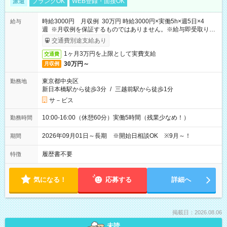
派遣
ブランクOK
WEB登録・面接OK
時給3000円 月収例 30万円 時給3000円×実働5h×週5日×4
給与
週 ※月収例を保証するものではありません。※給与即受取りサ
ービス利用可（利用条件有）
交通費別途支給あり
1ヶ月3万円を上限として実費支給
交通費
30万円～
月収例
東京都中央区
勤務地
新日本橋駅から徒歩3分
/
三越前駅から徒歩1分
サ－ビス
10:00-16:00（休憩60分）実働5時間（残業少なめ！）
勤務時間
2026年09月01日～長期 ※開始日相談OK ※9月～！
期間
履歴書不要
特徴
気になる！
応募する
詳細へ
掲載日：2026.08.06
未読