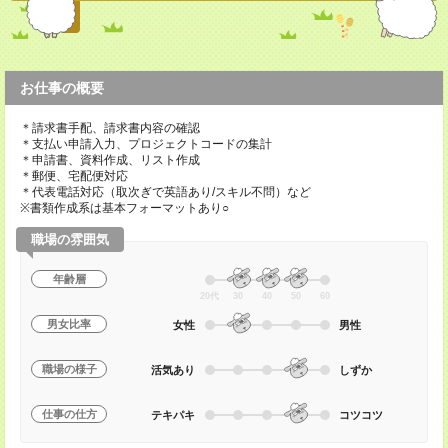
お仕事の概要
＊請求書手配、請求書内容の確認
＊支払い申請入力、プロジェクトコードの集計
＊申請書、資料作成、リスト作成
＊郵便、宅配便対応
＊代表電話対応（取次ぎで英語あり/スキル不問）など
※書類作成系は基本フォーマットあり○
職場の雰囲気
年齢層
20代
30
40
50
60
男女比率
女性
男性
職場の様子
活気あり
しずか
仕事の仕方
テキパキ
コツコツ