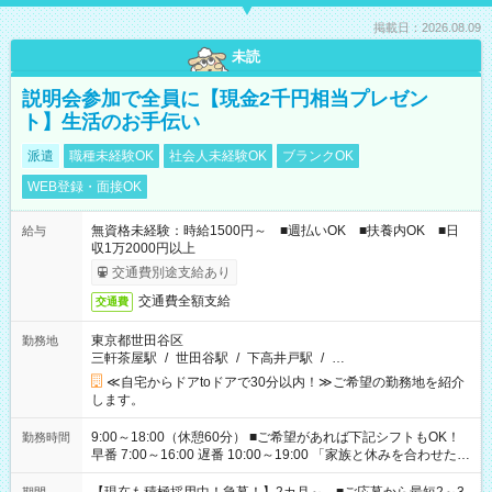
掲載日：2026.08.09
未読
説明会参加で全員に【現金2千円相当プレゼン
ト】生活のお手伝い
派遣
職種未経験OK
社会人未経験OK
ブランクOK
WEB登録・面接OK
無資格未経験：時給1500円～ ■週払いOK ■扶養内OK ■日
給与
収1万2000円以上
交通費別途支給あり
交通費全額支給
交通費
東京都世田谷区
勤務地
三軒茶屋駅
/
世田谷駅
/
下高井戸駅
/
…
≪自宅からドアtoドアで30分以内！≫ご希望の勤務地を紹介
します。
9:00～18:00（休憩60分） ■ご希望があれば下記シフトもOK！
勤務時間
早番 7:00～16:00 遅番 10:00～19:00 「家族と休みを合わせた
い」 「余裕を持って夕飯の準備がしたい」 「できれば残業はし
たくない」 など、ご希望を教えてくださいね。 ※Wワーク希望