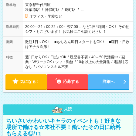
東京都千代田区
勤務地
秋葉原駅
/
神保町駅
/
麹町駅
/
…
オフィス・学校など
20:00～24：00 22：00～翌7:00 …など1日4時間～OK！ その他
勤務時間
シフトもございます！ お気軽にご相談ください！
激短1日～OK！ ■もちろん即日スタートもOK！ ■曜日・日数
期間
はアナタ次第！
週1日からOK
/
日払いOK
/
履歴書不要
/
40～50代活躍中
/
副
特徴
業・WワークOK
/
シフト勤務
/
10名以上の大量募集
/
電話対応
なし
/
パソコンスキル不要
気になる！
応募する
詳細へ
未読
ちいさいかわいいキャラのイベントも！好きな
場所で働ける☆来社不要！働いたその日に給料
もらえる◎/T1