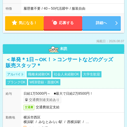
履歴書不要
/
40～50代活躍中
/
服装自由
特徴
気になる！
応募する
詳細へ
掲載日：2026.08.07
未読
＜単発＊1日～OK！＞コンサートなどのグッズ
販売スタッフ＊
アルバイト
職種未経験OK
社会人未経験OK
大学生歓迎
ブランクOK
WEB登録・面接OK
日給1万5000円～ ■最大で日給2万8500円！
給与
交通費別途支給あり
交通費規定支給
交通費
横浜市西区
勤務地
横浜駅
/
みなとみらい駅
/
西横浜駅
/
…