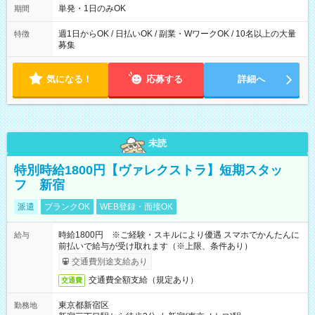
単発・1日のみOK
期間
週1日からOK / 日払いOK / 副業・WワークOK / 10名以上の大量
特徴
募集
気になる！
応募する
詳細へ
未読
特別時給1800円【ヴァレクストラ】短期スタッ
フ 新宿
派遣
ブランクOK
WEB登録・面接OK
時給1800円 ※ご経験・スキルにより優遇 スマホでかんたんに
給与
前払いで給与が受け取れます（※上限、条件あり）
交通費別途支給あり
交通費全額支給（規定あり）
交通費
東京都新宿区
勤務地