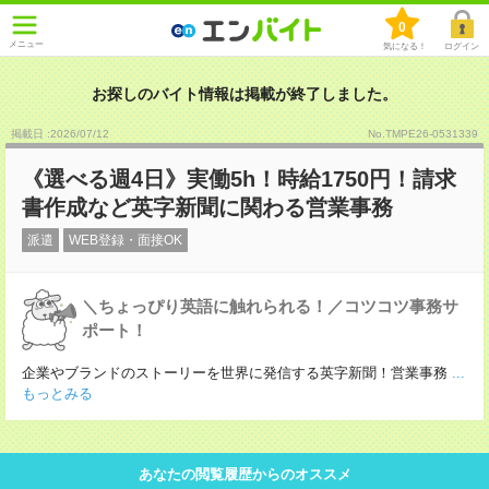
0
メニュー
気になる！
ログイン
お探しのバイト情報は掲載が終了しました。
掲載日 :2026
/
07
/
12
No.TMPE26-0531339
《選べる週4日》実働5h！時給1750円！請求
書作成など英字新聞に関わる営業事務
派遣
WEB登録・面接OK
＼ちょっぴり英語に触れられる！／コツコツ事務サ
ポート！
企業やブランドのストーリーを世界に発信する英字新聞！営業事務
...
もっとみる
あなたの閲覧履歴からのオススメ