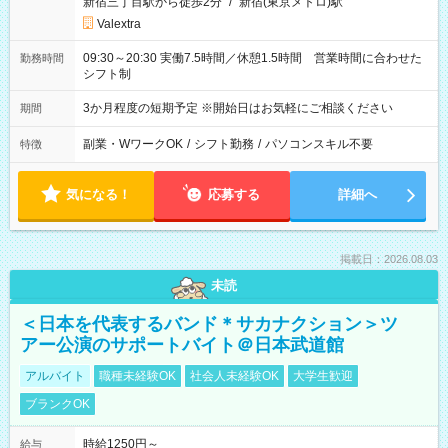
新宿三丁目駅から徒歩2分
/
新宿(東京メトロ)駅
Valextra
09:30～20:30 実働7.5時間／休憩1.5時間 営業時間に合わせた
勤務時間
シフト制
3か月程度の短期予定 ※開始日はお気軽にご相談ください
期間
副業・WワークOK
/
シフト勤務
/
パソコンスキル不要
特徴
気になる！
応募する
詳細へ
掲載日：2026.08.03
未読
＜日本を代表するバンド＊サカナクション＞ツ
アー公演のサポートバイト＠日本武道館
アルバイト
職種未経験OK
社会人未経験OK
大学生歓迎
ブランクOK
時給1250円～
給与