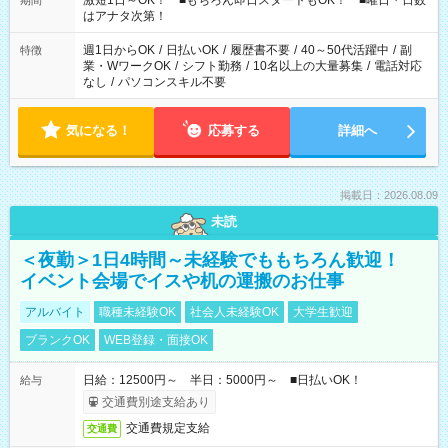
激短1日～OK！ ■もちろん即日スタートもOK！ ■曜日・日数
期間
はアナタ次第！
週1日からOK
/
日払いOK
/
履歴書不要
/
40～50代活躍中
/
副
特徴
業・WワークOK
/
シフト勤務
/
10名以上の大量募集
/
電話対応
なし
/
パソコンスキル不要
気になる！
応募する
詳細へ
掲載日：2026.08.09
未読
＜夜勤＞1日4時間～未経験でももちろん歓迎！
イベント会場でイスや机の運搬のお仕事
アルバイト
職種未経験OK
社会人未経験OK
大学生歓迎
ブランクOK
WEB登録・面接OK
日給：12500円～ 半日：5000円～ ■日払いOK！
給与
交通費別途支給あり
交通費規定支給
交通費