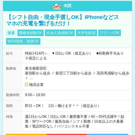
未読
【シフト自由・現金手渡しOK】iPhoneなどス
マホの充電を繋げるだけ！
派遣
職種未経験OK
社会人未経験OK
大学生歓迎
ブランクOK
WEB登録・面接OK
時給1414円～ ▼日払いOK（規定あり） ■初勤務手当あり
給与
※規定による
東京都新宿区
勤務地
新宿駅から徒歩
/
新宿三丁目駅から徒歩
/
高田馬場駅から徒歩
/
…
物流企業
9:00～18:00
勤務時間
即日～OK！ 1日～働けます＾＾（規定あり）
期間
週1日からOK
/
日払いOK
/
履歴書不要
/
40～50代活躍中
/
副
特徴
業・WワークOK
/
服装自由
/
シフト勤務
/
10名以上の大量募
集
/
電話対応なし
/
パソコンスキル不要