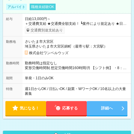
アルバイト
職種未経験OK
日給13,000円～
給与
＋交通費支給 ★交通費全額支給！ ┗案件により規定あり ★日払
いOK！（規定あり） ┗働いたその日に現金GET♪ お仕事後はコ
交通費別途支給あり
ンビニATMから 日払い分を引き落とせます！ 【試用期間】試
用期間なし
さいたま市大宮区
勤務地
埼玉県さいたま市大宮区錦町（最寄り駅：大宮駅）
株式会社ワンベルウッズ
勤務時間は指定なし
勤務時間
変形労働時間制 想定労働時間160時間/月 【シフト例】 ・8：00
～21：00
単発・1日のみOK
期間
週1日からOK / 日払いOK / 副業・WワークOK / 10名以上の大量
特徴
募集
気になる！
応募する
詳細へ