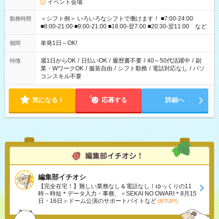
イベント会場
＜シフト例＞ いろいろなシフトで働けます！ ■7:00-24:00
勤務時間
■8:00-21:00 ■9:00-21:00 ■18:00-翌7:00 ■20:30-翌11:00 など
単発1日～OK!
期間
週1日からOK
/
日払いOK
/
履歴書不要
/
40～50代活躍中
/
副
特徴
業・WワークOK
/
服装自由
/
シフト勤務
/
電話対応なし
/
パソ
コンスキル不要
気になる！
応募する
詳細へ
編集部イチオシ
【完全在宅！】難しい業務なし＆電話なし！ゆっくりの11
時～時短＊データ入力・事務、＜SEKAI NO OWARI＊8月15
日・16日＞ドーム公演のサポートバイトなど
(8/7UP!)