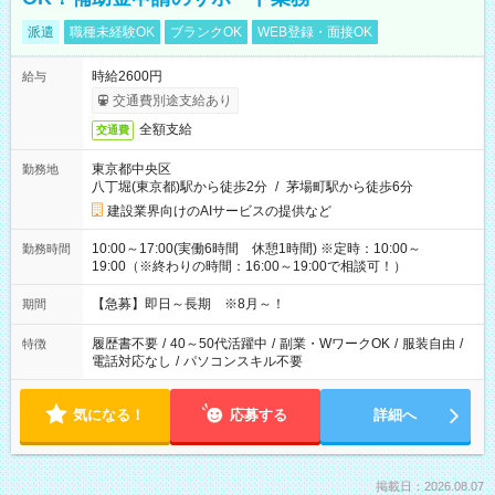
派遣
職種未経験OK
ブランクOK
WEB登録・面接OK
時給2600円
給与
交通費別途支給あり
全額支給
交通費
東京都中央区
勤務地
八丁堀(東京都)駅から徒歩2分
/
茅場町駅から徒歩6分
建設業界向けのAIサービスの提供など
10:00～17:00(実働6時間 休憩1時間) ※定時：10:00～
勤務時間
19:00（※終わりの時間：16:00～19:00で相談可！）
【急募】即日～長期 ※8月～！
期間
履歴書不要
/
40～50代活躍中
/
副業・WワークOK
/
服装自由
/
特徴
電話対応なし
/
パソコンスキル不要
気になる！
応募する
詳細へ
掲載日：2026.08.07