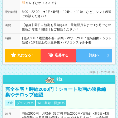
キレイなオフィスです
8:00～22:00 ▼1日4時間～ 10時～・11時～など、シフト希望
勤務時間
ご相談ください！
【急募】即日～短期も長期もOK！最短翌月末まで 1か月ごとの
期間
更新が可能！開始日もご相談ください！
日払いOK
/
履歴書不要
/
副業・WワークOK
/
服装自由
/
シフト
特徴
勤務
/
10名以上の大量募集
/
パソコンスキル不要
気になる！
応募する
詳細へ
掲載日：2026.08.09
未読
完全在宅＊時給2000円！ショート動画の映像編
集やテロップ確認
派遣
ブランクOK
WEB登録・面接OK
時給2000円 月収例 33万円 時給2000円×実働8h×週5日×4週
給与
+残業5h ※月収例を保証するものではありません。※給与即受