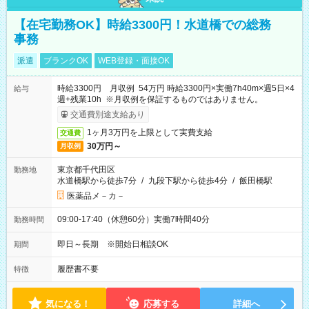
【在宅勤務OK】時給3300円！水道橋での総務
事務
派遣
ブランクOK
WEB登録・面接OK
時給3300円 月収例 54万円 時給3300円×実働7h40m×週5日×4
給与
週+残業10h ※月収例を保証するものではありません。
交通費別途支給あり
1ヶ月3万円を上限として実費支給
交通費
30万円～
月収例
東京都千代田区
勤務地
水道橋駅から徒歩7分
/
九段下駅から徒歩4分
/
飯田橋駅
医薬品メ－カ－
09:00-17:40（休憩60分）実働7時間40分
勤務時間
即日～長期 ※開始日相談OK
期間
履歴書不要
特徴
気になる！
応募する
詳細へ