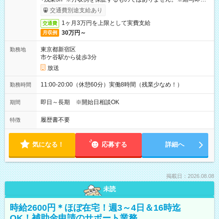
取りサービス利用可（利用条件有）
交通費別途支給あり
1ヶ月3万円を上限として実費支給
交通費
30万円～
月収例
東京都新宿区
勤務地
市ケ谷駅から徒歩3分
放送
11:00-20:00（休憩60分）実働8時間（残業少なめ！）
勤務時間
即日～長期 ※開始日相談OK
期間
履歴書不要
特徴
気になる！
応募する
詳細へ
掲載日：2026.08.08
未読
時給2600円＊ほぼ在宅！週3～4日＆16時迄
OK！補助金申請のサポート業務