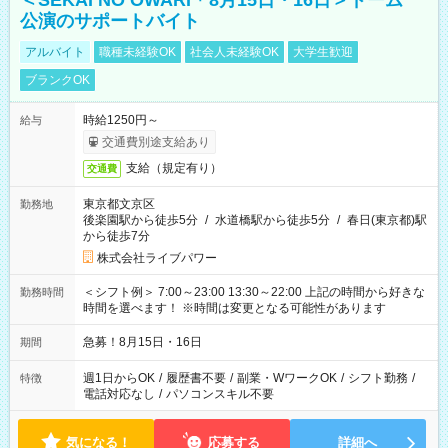
＜SEKAI NO OWARI＊8月15日・16日＞ドーム
公演のサポートバイト
アルバイト
職種未経験OK
社会人未経験OK
大学生歓迎
ブランクOK
時給1250円～
給与
交通費別途支給あり
支給（規定有り）
交通費
東京都文京区
勤務地
後楽園駅から徒歩5分
/
水道橋駅から徒歩5分
/
春日(東京都)駅
から徒歩7分
株式会社ライブパワー
＜シフト例＞ 7:00～23:00 13:30～22:00 上記の時間から好きな
勤務時間
時間を選べます！ ※時間は変更となる可能性があります
急募！8月15日・16日
期間
週1日からOK
/
履歴書不要
/
副業・WワークOK
/
シフト勤務
/
特徴
電話対応なし
/
パソコンスキル不要
気になる！
応募する
詳細へ