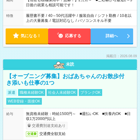
【現在も積極採用中！急募！】2カ月～ ■ご応募から最短2～3
期間
の方へ 今ご覧のお仕事で希望する勤務時間と、もう1つのお仕事
日後の就業も相談可能です！
の勤務時間。 合計で週40時間を超える場合は応募できません。
履歴書不要
/
40～50代活躍中
/
服装自由
/
シフト勤務
/
10名以
特徴
上の大量募集
/
電話対応なし
/
パソコンスキル不要
気になる！
応募する
詳細へ
掲載日：2026.08.09
未読
【オープニング募集】おばあちゃんのお散歩付
き添いも仕事の1つ
派遣
職種未経験OK
社会人未経験OK
ブランクOK
WEB登録・面接OK
無資格未経験：時給1500円～ ■週払いOK ■扶養内OK ■日
給与
収1万2000円以上
交通費別途支給あり
交通費全額支給
交通費