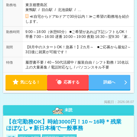
東京都豊島区
勤務地
巣鴨駅
/
目白駅
/
北池袋駅
/
…
≪自宅からドアtoドアで30分以内！≫ご希望の勤務地を紹介
します。
9:00～18:00（休憩60分） ■ご希望があれば下記シフトもOK！
勤務時間
早番 7:00～16:00 遅番 10:00～19:00 夜勤 16:30～翌9:30 「家族
と休みを合わせたい」 「余裕を持って夕飯の準備がしたい」
「できれば残業はしたくない」 など、ご希望を教えてください
【8月中のスタートOK！急募！】2カ月～ ■ご応募から最短2～
期間
ね。 ※Wワーク希望の方へ 今ご覧のお仕事で希望する勤務時間
3日後に就業が可能です！
と、もう1つのお仕事の勤務時間。 合計で週40時間を超える場
合は応募できません。
履歴書不要
/
40～50代活躍中
/
服装自由
/
シフト勤務
/
10名以
特徴
上の大量募集
/
電話対応なし
/
パソコンスキル不要
気になる！
応募する
詳細へ
掲載日：2026.08.07
未読
【在宅勤務OK】時給3000円！10～16時＊残業
ほぼなし▼新日本橋で一般事務