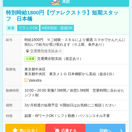
未読
特別時給1800円【ヴァレクストラ】短期スタッ
フ 日本橋
派遣
ブランクOK
WEB登録・面接OK
時給1800円 ※ご経験・スキルにより優遇 スマホでかんたんに
給与
前払いで給与が受け取れます（※上限、条件あり）
交通費別途支給あり
交通費全額支給（規定あり）
交通費
東京都中央区
勤務地
東京都中央区 東京メトロ 日本橋駅から直結（徒歩1分）
Valextra
10:00～20:00 実働7.5時間／休憩1.5時間 営業時間に合わせた
勤務時間
シフト制
3か月程度の短期予定 ※開始日はお気軽にご相談ください
期間
副業・WワークOK
/
シフト勤務
/
パソコンスキル不要
特徴
気になる！
応募する
詳細へ