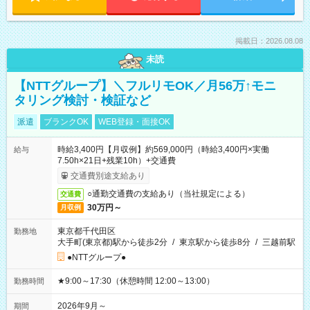
掲載日：2026.08.08
未読
【NTTグループ】＼フルリモOK／月56万↑モニ
タリング検討・検証など
派遣
ブランクOK
WEB登録・面接OK
時給3,400円【月収例】約569,000円（時給3,400円×実働
給与
7.50h×21日+残業10h）+交通費
交通費別途支給あり
○通勤交通費の支給あり（当社規定による）
交通費
30万円～
月収例
東京都千代田区
勤務地
大手町(東京都)駅から徒歩2分
/
東京駅から徒歩8分
/
三越前駅
●NTTグループ●
★9:00～17:30（休憩時間 12:00～13:00）
勤務時間
2026年9月～
期間