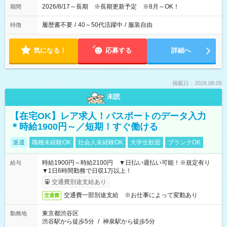
2026/8/17～長期 ※長期更新予定 ※8月～OK！
期間
履歴書不要
/
40～50代活躍中
/
服装自由
特徴
気になる！
応募する
詳細へ
掲載日：2026.08.05
未読
【在宅OK】レア求人！パスポートのデータ入力
＊時給1900円～／短期！すぐ働ける
派遣
職種未経験OK
社会人未経験OK
大学生歓迎
ブランクOK
時給1900円～時給2100円 ▼日払い週払い可能！※規定有り
給与
▼1日6時間勤務で日収1万以上！
交通費別途支給あり
交通費一部別途支給 ※お仕事によって変動あり
交通費
東京都渋谷区
勤務地
渋谷駅から徒歩5分
/
神泉駅から徒歩5分