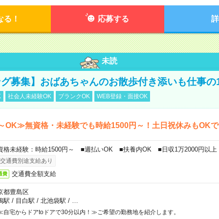
なる！
応募する
詳
未読
グ募集】おばあちゃんのお散歩付き添いも仕事の
K
社会人未経験OK
ブランクOK
WEB登録・面接OK
～OK≫無資格・未経験でも時給1500円～！土日祝休みもOK
資格未経験：時給1500円～ ■週払いOK ■扶養内OK ■日収1万2000円以上
交通費別途支給あり
交通費全額支給
通費
京都豊島区
鴨駅
/
目白駅
/
北池袋駅
/
…
≪自宅からドアtoドアで30分以内！≫ご希望の勤務地を紹介します。