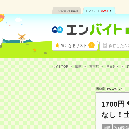
エン派遣
71454
件
エン バイト
82531
件
0
気になるリスト
保存した希
バイトTOP
関東
東京都
世田谷区
1
掲載日 :
2026
/
07
/
07
1700
なし！
派遣
WEB登