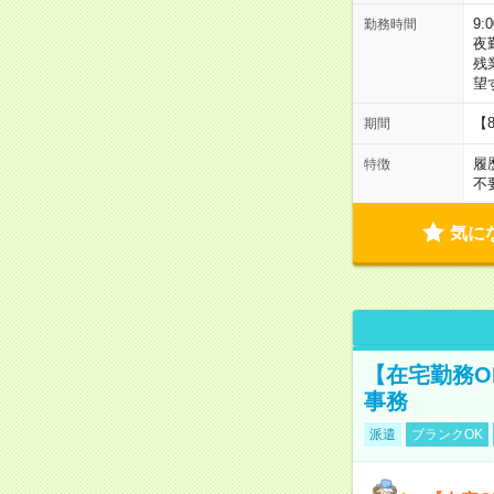
9:
勤務時間
夜
残
望
【
期間
履
特徴
不
気に
【在宅勤務O
事務
派遣
ブランクOK