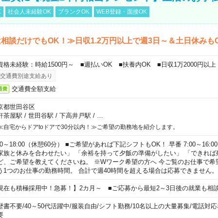
K
社会人未経験OK
ブランクOK
WEB登録・面接OK
相談だけでもOK！≫日収1.2万円以上で週3日～＆土日休みも
資格未経験：時給1500円～ ■週払いOK ■扶養内OK ■日収1万2000円以上
交通費別途支給あり
交通費全額支給
通費
京都世田谷区
軒茶屋駅
/
世田谷駅
/
下高井戸駅
/
…
≪自宅からドアtoドアで30分以内！≫ご希望の勤務地を紹介します。
00～18:00（休憩60分） ■ご希望があれば下記シフトもOK！ 早番 7:00～16:00 遅
家族と休みを合わせたい」 「余裕を持って夕飯の準備がしたい」 「できれば
ど、ご希望を教えてくださいね。 ※Wワーク希望の方へ 今ご覧のお仕事で希
う1つのお仕事の勤務時間。 合計で週40時間を超える場合は応募できません。
現在も積極採用中！急募！】2カ月～ ■ご応募から最短2～3日後の就業も相
歴書不要
/
40～50代活躍中
/
服装自由
/
シフト勤務
/
10名以上の大量募集
/
電話対応
要