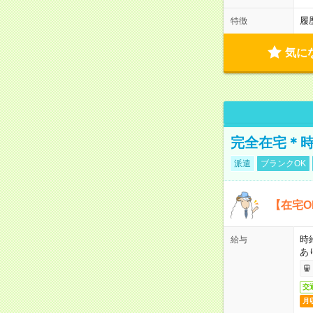
履
特徴
気に
完全在宅＊時
派遣
ブランクOK
【在宅O
時
給与
あ
交
月