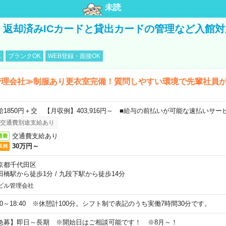
未読
円＊返却済みICカードと貸出カードの管理など入館
K
ブランクOK
WEB登録・面接OK
管理会社≫制服あり更衣室完備！質問しやすい環境で先輩社員
給1850円＋交 【月収例】403,916円～ ■給与の前払いが可能な速払いサー
交通費別途支給あり
交通費支給あり
通費
30万円～
収例
京都千代田区
田橋駅から徒歩1分
/
九段下駅から徒歩14分
ビル管理会社
:20～18:40 ※休憩計100分。シフト制で表記のうち実働7時間30分です。
急募】即日～長期 ※開始日はご相談可能です！ ※8月～！