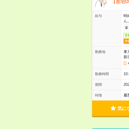
【在宅O
時
給与
ん
交
月
東
勤務地
新
1
勤務時間
2
期間
履
特徴
気に