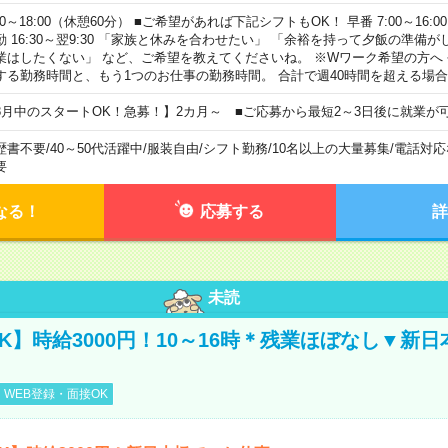
00～18:00（休憩60分） ■ご希望があれば下記シフトもOK！ 早番 7:00～16:00 遅
勤 16:30～翌9:30 「家族と休みを合わせたい」 「余裕を持って夕飯の準備
業はしたくない」 など、ご希望を教えてくださいね。 ※Wワーク希望の方へ
する勤務時間と、もう1つのお仕事の勤務時間。 合計で週40時間を超える場
8月中のスタートOK！急募！】2カ月～ ■ご応募から最短2～3日後に就業が
歴書不要
/
40～50代活躍中
/
服装自由
/
シフト勤務
/
10名以上の大量募集
/
電話対応
要
なる！
応募する
詳
未読
K】時給3000円！10～16時＊残業ほぼなし▼新
WEB登録・面接OK