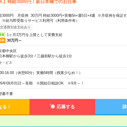
K】時給3000円！新日本橋でのお仕事
給3000円 月収例 30万円 時給3000円×実働5h×週5日×4週 ※月収例を保
。※給与即受取りサービス利用可（利用条件有）
交通費別途支給あり
1ヶ月3万円を上限として実費支給
通費
30万円～
収例
京都中央区
日本橋駅から徒歩3分
/
三越前駅から徒歩1分
サ－ビス
0:00-16:00（休憩60分）実働5時間（残業少なめ！）
026年09月01日～長期 ※開始日相談OK ※9月～！
歴書不要
なる！
応募する
詳