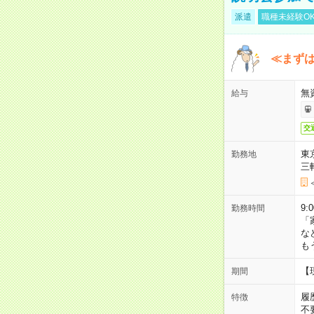
派遣
職種未経験O
≪まずは
無
給与
交
東
勤務地
三
9:
勤務時間
「
な
も
【
期間
履
特徴
不