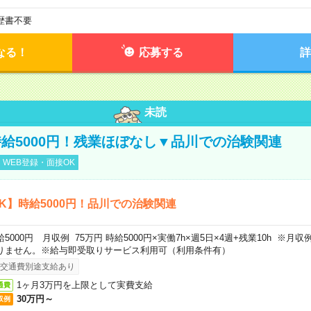
歴書不要
なる！
応募する
詳
未読
給5000円！残業ほぼなし▼品川での治験関連
WEB登録・面接OK
K】時給5000円！品川での治験関連
給5000円 月収例 75万円 時給5000円×実働7h×週5日×4週+残業10h ※
りません。※給与即受取りサービス利用可（利用条件有）
交通費別途支給あり
1ヶ月3万円を上限として実費支給
通費
30万円～
収例