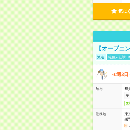
気に
【オープニン
派遣
職種未経験O
≪週3日
無
給与
交
東
勤務地
巣