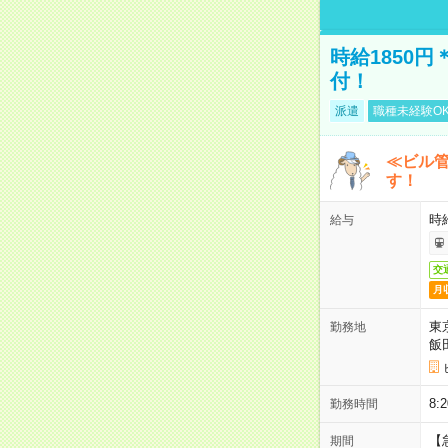
時給1850
付！
派遣
職種未経験O
≪ビル
す！
時
給与
交
月
東
勤務地
飯
8
勤務時間
【
期間